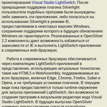
проектирования
Visual Studio LightSwitch
. После
прекращения поддержки плагина Silverlight
пользователи подобных программ были вынуждены
либо заменить эти приложения, либо полагаться на
использование Silverlight в режиме IE,
предоставляемом в некоторых версиях Windows,
сохранение поддержки которого в будущих обновлениях
Windows не гарантируется. Реализованные в OpenSilver
2.2 компоненты дают возможность избавиться от
зависимости от IE и выполнять LightSwitch-приложения
в современных web-браузерах.
Работа в современных браузерах обеспечивается
через компиляцию LightSwitch-приложений в
представление, использующее актуальные технологии,
такие как HTML5 и WebAssembly, поддерживаемые во
всех браузерах, включая Edge, Chrome, Firefox, Safari и
Opera, и не требующих установки плагинов. В текущем
виде пока предоставляется только runtime-окружение
для запуска приложений LightSwitch, без возможности
создания программ в визуальном редакторе кода Visual
Studio LightSwitch. В будущих выпусках OpenSilver
намечено предоставление средств разработки,