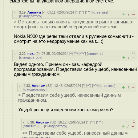
смартфоны на указанной операционной системе.
3.19
,
Аноним
(
-
), 03:11, 02/05/2024 [
^
] [
^^
] [
^^^
] [
ответить
]
+
–
/
[
к модератору
]
> Осталось только понять, какую долю рынка занимают
смартфоны на указанной операционной системе.
Nokia N900 где репы таки отдали в руление комьюнити -
смотрит на это недоразумение как на г... :)
+3
3.21
,
nox.
(
?
), 07:35, 02/05/2024 [
^
] [
^^
] [
^^^
] [
ответить
]
+
–
[
к модератору
]
/
Видел одного. Причем он - зав. кафедрой
программирования. Представим себе ущерб, нанесенный
данным гражданином.
4.33
,
Аноним
(
32
), 12:46, 02/05/2024 [
^
] [
^^
] [
^^^
] [
ответить
]
+
–
/
[
к модератору
]
> Представим себе ущерб, нанесенный данным
гражданином.
Ущерб рыночу и идеологии консьюмеризма?
–1
5.38
,
Аноним
(
38
), 16:12, 02/05/2024 [
^
] [
^^
] [
^^^
]
+
–
[
ответить
]
[
к модератору
]
/
>> Представим себе ущерб, нанесенный данным