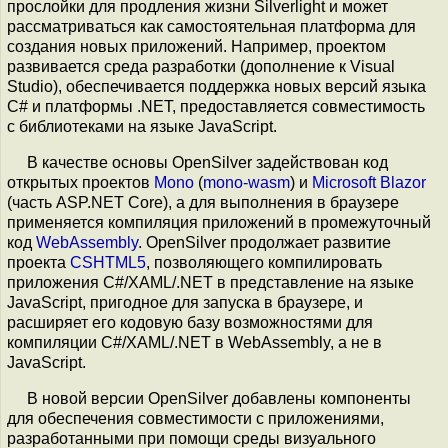
прослойки для продления жизни Silverlight и может
рассматриваться как самостоятельная платформа для
создания новых приложений. Например, проектом
развивается среда разработки (дополнение к Visual
Studio), обеспечивается поддержка новых версий языка
C# и платформы .NET, предоставляется совместимость
с библиотеками на языке JavaScript.
В качестве основы OpenSilver задействован код
открытых проектов
Mono
(
mono-wasm
) и
Microsoft Blazor
(часть ASP.NET Core), а для выполнения в браузере
применяется компиляция приложений в промежуточный
код
WebAssembly
. OpenSilver продолжает развитие
проекта
CSHTML5
, позволяющего компилировать
приложения C#/XAML/.NET в представление на языке
JavaScript, пригодное для запуска в браузере, и
расширяет его кодовую базу возможностями для
компиляции C#/XAML/.NET в WebAssembly, а не в
JavaScript.
В новой версии OpenSilver добавлены компоненты
для обеспечения совместимости с приложениями,
разработанными при помощи среды визуального