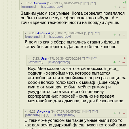
+4
5.17
,
Аноним
(
17
), 23:17, 01/05/2024 [
^
] [
^^
] [
^^^
]
+
–
[
ответить
]
[
к модератору
]
/
Задним умом все умные. Когда сервелат появлялся
он был ничем не хуже флеша какого-нибудь. А с
точки зрения технологичности на порядки лучше.
6.20
,
Аноним
(
20
), 06:32, 02/05/2024 [
^
] [
^^
] [
^^^
]
+
–
/
[
ответить
]
[
↓
] [
к модератору
]
Я помню как в сбере пытались ставить флеш в
сетку без интернета. Давно жто было конечно.
–1
7.23
,
User
(
??
), 08:36, 02/05/2024 [
^
] [
^^
] [
^^^
]
+
–
[
ответить
]
[
к модератору
]
/
Воу. Мне казалось - что этой дорожкой _все_
ходили - херпойми что, которое пытается
автообновиться херпоймикак, через раз тащит за
собой всяких голохвостых макаф (Еще когда
амиго от мылвру не был мейнстримом!) и
умудряется спотыкаться об половину
корпоративных проксей - сильно не предел
мечтаний ни для админов, ни для безопасников.
6.22
,
Аноним
(
9
), 07:37, 02/05/2024 [
^
] [
^^
] [
^^^
]
+
–
/
[
ответить
]
[
↓
] [
↑
] [
к модератору
]
С таким же успехом вы такие умные ныли про то
как вам вечно дырявый флеш нужен который сама