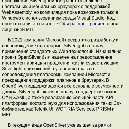
приложения Silverlight могут работать в любых
настольных и мобильных браузерах с поддержкой
WebAssembly, но компиляция пока возможна только в
Windows с использованием среды Visual Studio. Код
проекта написан на языке C# и
распространяется
под
лицензией MIT.
В 2021 компания Microsoft прекратила разработку и
сопровождение платформы Silverlight в пользу
применения стандартных Web-технологий. Изначально
проект OpenSilver был нацелен на предоставление
инструментария для продления жизни существующих
Silverlight-приложений в условиях отказа от
сопровождения платформы компанией Microsoft и
прекращения поддержки плагинов в браузерах. В
OpenSilver поддерживаются все основные возможности
движка Silverlight, включая полную поддержку языков
C# и XAML, а также реализацию большей части API
платформы, достаточную для использования таких C#-
библиотек, как Telerik UI, WCF RIA Services, PRISM и
MEF.
В текущем виде OpenSilver уже вышел за рамки