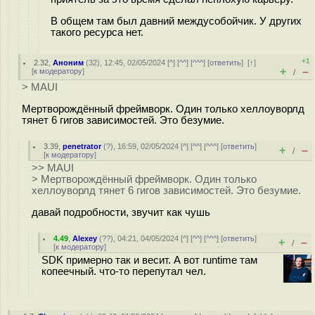
В общем там был давний междусобойчик. У других
такого ресурса нет.
+1
2.32
,
Аноним
(
32
), 12:45, 02/05/2024 [
^
] [
^^
] [
^^^
] [
ответить
]
[
↑
]
+
–
[
к модератору
]
/
> MAUI
Мертворождённый фреймворк. Один только хеллоуворлд
тянет 6 гигов зависимостей. Это безумие.
3.39
,
penetrator
(
?
), 16:59, 02/05/2024 [
^
] [
^^
] [
^^^
] [
ответить
]
+
–
/
[
к модератору
]
>> MAUI
> Мертворождённый фреймворк. Один только
хеллоуворлд тянет 6 гигов зависимостей. Это безумие.
давай подробности, звучит как чушь
4.49
,
Alexey
(
??
), 04:21, 04/05/2024 [
^
] [
^^
] [
^^^
] [
ответить
]
+
–
/
[
к модератору
]
SDK примерно так и весит. А вот runtime там
копеечный. что-то перепутал чел.