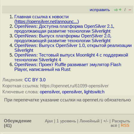
+
–
исправить
/
+8
Главная ссылка к новости
(
https://opensilver.net/announc...
)
OpenNews: Доступна платформа OpenSilver 2.1,
продолжающая развитие технологии Silverlight
OpenNews: Выпуск платформы OpenSilver 2.0,
продолжающей развитие технологии Silverlight
OpenNews: Выпуск OpenSilver 1.0, открытой реализации
Silverlight
OpenNews: Тестовый выпуск Moonlight 4 с поддержкой
технологии Silverlight 4
OpenNews: Проект Ruffle развивает эмулятор Flash
Player, написанный на Rust
Лицензия:
CC BY 3.0
Короткая ссылка: https://opennet.ru/61099-opensilver
Ключевые слова:
opensilver
,
opensilver
,
lightswitch
При перепечатке указание ссылки на opennet.ru обязательно
Обсуждение
Ajax
|
1 уровень
|
Линейный
|
+/-
|
Раскрыть
(41)
всё
|
RSS