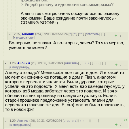
гражданином.
> Ущерб рыночу и идеологии консьюмеризма?
А вы я так смотрю очень соскучились по развалу
экономики. Ваше ожидание почти закончилось -
COMING SOON! :)
2.25
,
Аноним
(
25
), 09:03, 02/05/2024 [
^
] [
^^
] [
^^^
] [
ответить
]
[
↑
]
+
–
/
[
к модератору
]
Во-первых, не значит. А во-вторых, зачем? То что мертво,
умереть не может?
1.26
,
Аноним
(
26
), 09:36, 02/05/2024 [
ответить
] [
﹢﹢﹢
] [
· · ·
]
[
↑
]
+
–
/
[
к модератору
]
А кому это надо? Мелкософт все тащит в дом. И в какой то
момент он конечно же потащил в дом и Flash, аналогом
которого сервелат и является. Были дурачки, которые
успели на это подсесть. У меня есть вэб камеры гнусмус, у
которых вэб морда работает через это поделие. И зря я
обновил на них прошивку на самую актуальную. Если в
старой прошивке предложение установить плагин для
сервелата (конечно же для IE, ога) можно было проскочить,
то в новой фиг.
+2
1.29
,
Аноним
(
29
), 10:31, 02/05/2024 [
ответить
] [
﹢﹢﹢
] [
· · ·
]
+
–
[
к модератору
]
/