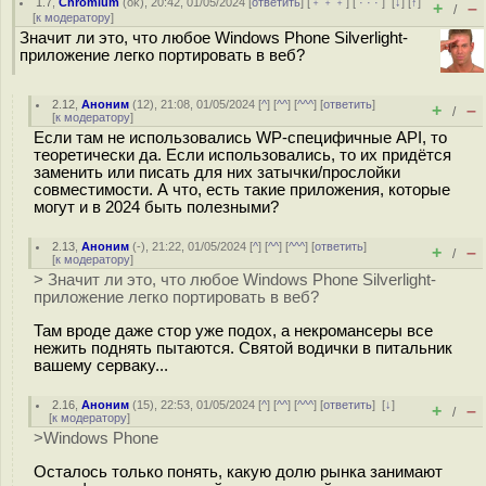
1.7
,
Chromium
(
ok
), 20:42, 01/05/2024 [
ответить
] [
﹢﹢﹢
] [
· · ·
]
[
↓
] [
↑
]
+
–
/
[
к модератору
]
Значит ли это, что любое Windows Phone Silverlight-
приложение легко портировать в веб?
2.12
,
Аноним
(
12
), 21:08, 01/05/2024 [
^
] [
^^
] [
^^^
] [
ответить
]
+
–
/
[
к модератору
]
Если там не использовались WP-специфичные API, то
теоретически да. Если использовались, то их придётся
заменить или писать для них затычки/прослойки
совместимости. А что, есть такие приложения, которые
могут и в 2024 быть полезными?
2.13
,
Аноним
(
-
), 21:22, 01/05/2024 [
^
] [
^^
] [
^^^
] [
ответить
]
+
–
/
[
к модератору
]
> Значит ли это, что любое Windows Phone Silverlight-
приложение легко портировать в веб?
Там вроде даже стор уже подох, а некромансеры все
нежить поднять пытаются. Святой водички в питальник
вашему серваку...
2.16
,
Аноним
(
15
), 22:53, 01/05/2024 [
^
] [
^^
] [
^^^
] [
ответить
]
[
↓
]
+
–
/
[
к модератору
]
>Windows Phone
Осталось только понять, какую долю рынка занимают