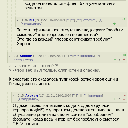
Когда он появлялся - флеш был уже галимым
pешетом.
+1
4.36
,
КО
(
?
), 15:20, 02/05/2024 [
^
] [
^^
] [
^^^
] [
ответить
]
[
↑
]
+
–
[
к модератору
]
/
То есть официальное отсутствие поддержки "особым
смыслом" для копрорастов не является?
Это где за каждый плевок сертификат требуют?
Хорош
+3
2.8
,
Аноним
(
-
), 20:47, 01/05/2024 [
^
] [
^^
] [
^^^
] [
ответить
]
[
↑
]
+
–
[
к модератору
]
/
> - а зачем вот это всё ?!
> - чтоб веб был толще, оляпистей и опасней.
К счастью это оказалось тупиковой веткой эволюции и
безнадежно слилось..
–1
3.15
,
Аноним
(
15
), 22:51, 01/05/2024 [
^
] [
^^
] [
^^^
] [
ответить
]
+
–
[
к модератору
]
/
Я даже помню тот момент, когда в одной крупной
корпорации(M$) с упорством дегенератов выкладывали
обучающие ролики на своем сайте в "серебряном"
формате, когда весь интернет беспроблемно смотрел
*.FLV ролики