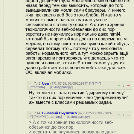
адоба депрекейтнула много-много-много-много лет
назад перед тем как выкосить, который до того
выкашивали как могли сами браузеры. И ничего,
жив прекрасно веб без этого блоба. И как-то у
многих с самого начала хватило ума не
связываться с этим тухляком. А с точки зрения
технологичности веб-обезьянки до сих пор
верстать не научились нормально даже html4,
который был простой как доска по современным
меркам, поэтому ноют что им нужен какой-нибудь
сервелат потому что... потому что у них опыта
работы нормального нет, а тут можно зарыть ещё
вагон времени притворяясь что делаешь что-то
нужное и важное, хотя всё то же самое у других
давно работает на основном веб-стэке для всех
ОС, включая мобилки.
7.43
,
User
(
??
), 07:39, 03/05/2024 [
^
] [
^^
] [
^^^
]
+
–
/
[
ответить
]
[
к модератору
]
Ну, если что - альтернатив "дырявому флешу"
так-то до сих пор ниочень - его "депрекейтнули"
аж вместе с классами решаемых задач.
7.44
,
Бывалый Смузихлёб
(
ok
), 12:50, 03/05/2024
+
–
/
[
^
] [
^^
] [
^^^
] [
ответить
]
[
к модератору
]
> А с точки зрения технологичности веб-
обезьянки до сих пор
> верстать не научились нормально даже