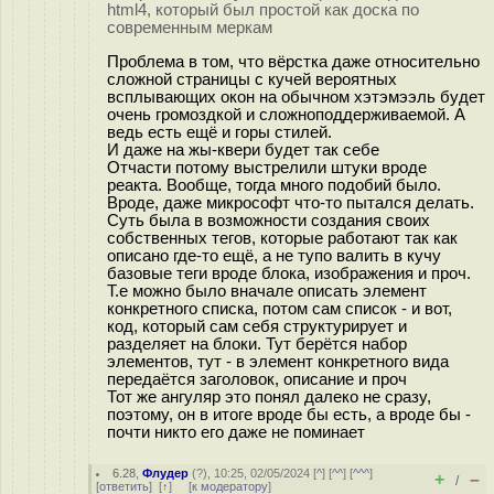
html4, который был простой как доска по
современным меркам
Проблема в том, что вёрстка даже относительно
сложной страницы с кучей вероятных
всплывающих окон на обычном хэтэмээль будет
очень громоздкой и сложноподдерживаемой. А
ведь есть ещё и горы стилей.
И даже на жы-квери будет так себе
Отчасти потому выстрелили штуки вроде
реакта. Вообще, тогда много подобий было.
Вроде, даже микрософт что-то пытался делать.
Суть была в возможности создания своих
собственных тегов, которые работают так как
описано где-то ещё, а не тупо валить в кучу
базовые теги вроде блока, изображения и проч.
Т.е можно было вначале описать элемент
конкретного списка, потом сам список - и вот,
код, который сам себя структурирует и
разделяет на блоки. Тут берётся набор
элементов, тут - в элемент конкретного вида
передаётся заголовок, описание и проч
Тот же ангуляр это понял далеко не сразу,
поэтому, он в итоге вроде бы есть, а вроде бы -
почти никто его даже не поминает
6.28
,
Флудер
(
?
), 10:25, 02/05/2024 [
^
] [
^^
] [
^^^
]
+
–
/
[
ответить
]
[
↑
] [
к модератору
]