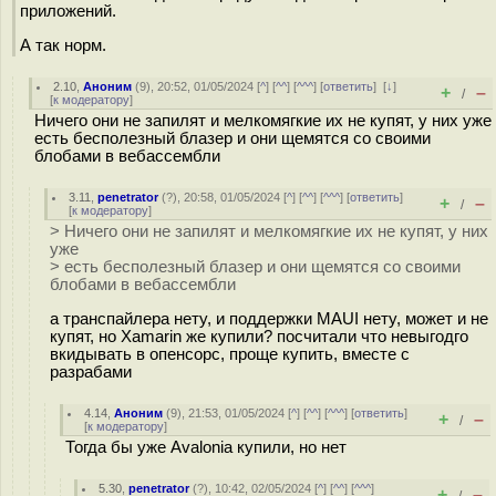
приложений.
А так норм.
2.10
,
Аноним
(
9
), 20:52, 01/05/2024 [
^
] [
^^
] [
^^^
] [
ответить
]
[
↓
]
+
–
/
[
к модератору
]
Ничего они не запилят и мелкомягкие их не купят, у них уже
есть бесполезный блазер и они щемятся со своими
блобами в вебассембли
3.11
,
penetrator
(
?
), 20:58, 01/05/2024 [
^
] [
^^
] [
^^^
] [
ответить
]
+
–
/
[
к модератору
]
> Ничего они не запилят и мелкомягкие их не купят, у них
уже
> есть бесполезный блазер и они щемятся со своими
блобами в вебассембли
а транспайлера нету, и поддержки MAUI нету, может и не
купят, но Xamarin же купили? посчитали что невыгодго
вкидывать в опенсорс, проще купить, вместе с
разрабами
4.14
,
Аноним
(
9
), 21:53, 01/05/2024 [
^
] [
^^
] [
^^^
] [
ответить
]
+
–
/
[
к модератору
]
Тогда бы уже Avalonia купили, но нет
5.30
,
penetrator
(
?
), 10:42, 02/05/2024 [
^
] [
^^
] [
^^^
]
+
–