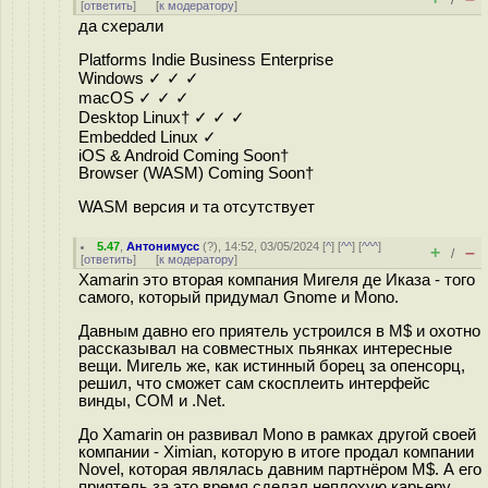
/
[
ответить
]
[
к модератору
]
да схерали
Platforms Indie Business Enterprise
Windows ✓ ✓ ✓
macOS ✓ ✓ ✓
Desktop Linux† ✓ ✓ ✓
Embedded Linux ✓
iOS & Android Coming Soon†
Browser (WASM) Coming Soon†
WASM версия и та отсутствует
5.47
,
Антонимусс
(
?
), 14:52, 03/05/2024 [
^
] [
^^
] [
^^^
]
+
–
/
[
ответить
]
[
к модератору
]
Xamarin это вторая компания Мигеля де Иказа - того
самого, который придумал Gnome и Mono.
Давным давно его приятель устроился в M$ и охотно
рассказывал на совместных пьянках интересные
вещи. Мигель же, как истинный борец за опенсорц,
решил, что сможет сам скосплеить интерфейс
винды, COM и .Net.
До Xamarin он развивал Mono в рамках другой своей
компании - Ximian, которую в итоге продал компании
Novel, которая являлась давним партнёром M$. А его
приятель за это время сделал неплохую карьеру.