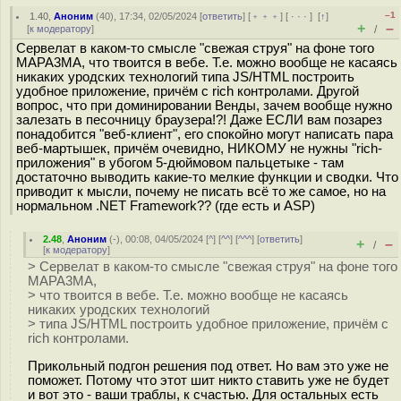
–1
1.40
,
Аноним
(
40
), 17:34, 02/05/2024 [
ответить
] [
﹢﹢﹢
] [
· · ·
]
[
↑
]
+
–
[
к модератору
]
/
Сервелат в каком-то смысле "свежая струя" на фоне того
МАРА3МА, что твоится в вебе. Т.е. можно вообще не касаясь
никаких уродских технологий типа JS/HTML построить
удобное приложение, причём с rich контролами. Другой
вопрос, что при доминировании Венды, зачем вообще нужно
залезать в песочницу браузера!?! Даже ЕСЛИ вам позарез
понадобится "веб-клиент", его спокойно могут написать пара
веб-маpтышек, причём очевидно, НИКОМУ не нужны "rich-
приложения" в убогом 5-дюймовом пальцетыке - там
достаточно выводить какие-то мелкие функции и сводки. Что
приводит к мысли, почему не писать всё то же самое, но на
нормальном .NET Framework?? (где есть и ASP)
2.48
,
Аноним
(
-
), 00:08, 04/05/2024 [
^
] [
^^
] [
^^^
] [
ответить
]
+
–
/
[
к модератору
]
> Сервелат в каком-то смысле "свежая струя" на фоне того
МАРА3МА,
> что твоится в вебе. Т.е. можно вообще не касаясь
никаких уродских технологий
> типа JS/HTML построить удобное приложение, причём с
rich контролами.
Прикольный подгон решения под ответ. Но вам это уже не
поможет. Потому что этот шит никто ставить уже не будет
и вот это - ваши траблы, к счастью. Для остальных есть