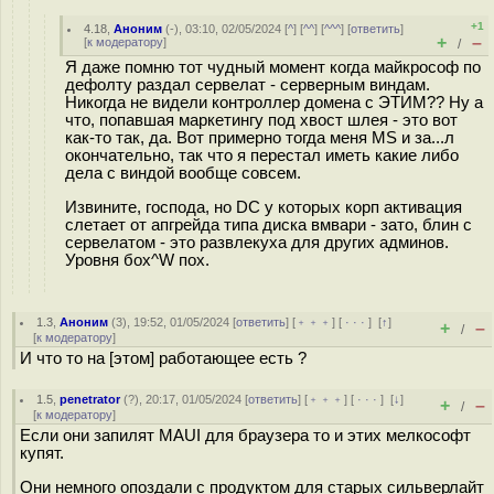
+1
4.18
,
Аноним
(
-
), 03:10, 02/05/2024 [
^
] [
^^
] [
^^^
] [
ответить
]
+
–
[
к модератору
]
/
Я даже помню тот чудный момент когда майкрософ по
дефолту раздал сервелат - серверным виндам.
Никогда не видели контроллер домена с ЭТИМ?? Ну а
что, попавшая маркетингу под хвост шлея - это вот
как-то так, да. Вот примерно тогда меня MS и за...л
окончательно, так что я перестал иметь какие либо
дела с виндой вообще совсем.
Извините, господа, но DC у которых корп активация
слетает от апгрейда типа диска вмвари - зато, блин с
сервелатом - это развлекуха для других админов.
Уровня бох^W пох.
1.3
,
Аноним
(
3
), 19:52, 01/05/2024 [
ответить
] [
﹢﹢﹢
] [
· · ·
]
[
↑
]
+
–
/
[
к модератору
]
И что то на [этом] работающее есть ?
1.5
,
penetrator
(
?
), 20:17, 01/05/2024 [
ответить
] [
﹢﹢﹢
] [
· · ·
]
[
↓
]
+
–
/
[
к модератору
]
Если они запилят MAUI для браузера то и этих мелкософт
купят.
Они немного опоздали с продуктом для старых сильверлайт