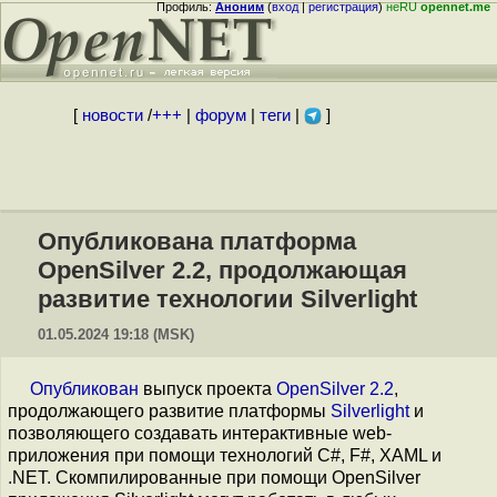
Профиль:
Аноним
(
вход
|
регистрация
)
неRU
opennet.me
[
новости
/
+++
|
форум
|
теги
|
]
Опубликована платформа
OpenSilver 2.2, продолжающая
развитие технологии Silverlight
01.05.2024 19:18 (MSK)
Опубликован
выпуск проекта
OpenSilver 2.2
,
продолжающего развитие платформы
Silverlight
и
позволяющего создавать интерактивные web-
приложения при помощи технологий C#, F#, XAML и
.NET. Скомпилированные при помощи OpenSilver