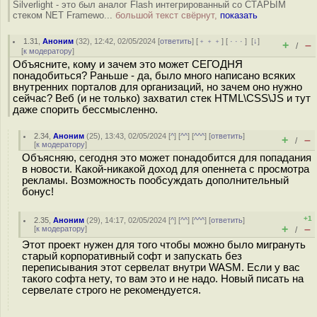
Silverlight - это был аналог Flash интегрированный со СТАРЫМ
стеком NET Framewo...
большой текст свёрнут,
показать
1.31
,
Аноним
(
32
), 12:42, 02/05/2024 [
ответить
] [
﹢﹢﹢
] [
· · ·
]
[
↓
]
+
–
/
[
к модератору
]
Объясните, кому и зачем это может СЕГОДНЯ
понадобиться? Раньше - да, было много написано всяких
внутренних порталов для организаций, но зачем оно нужно
сейчас? Веб (и не только) захватил стек HTML\CSS\JS и тут
даже спорить бессмысленно.
2.34
,
Аноним
(
25
), 13:43, 02/05/2024 [
^
] [
^^
] [
^^^
] [
ответить
]
+
–
/
[
к модератору
]
Объясняю, сегодня это может понадобится для попадания
в новости. Какой-никакой доход для опеннета с просмотра
рекламы. Возможность пообсуждать дополнительный
бонус!
+1
2.35
,
Аноним
(
29
), 14:17, 02/05/2024 [
^
] [
^^
] [
^^^
] [
ответить
]
+
–
[
к модератору
]
/
Этот проект нужен для того чтобы можно было мигрануть
старый корпоративный софт и запускать без
переписывания этот сервелат внутри WASM. Если у вас
такого софта нету, то вам это и не надо. Новый писать на
сервелате строго не рекомендуется.