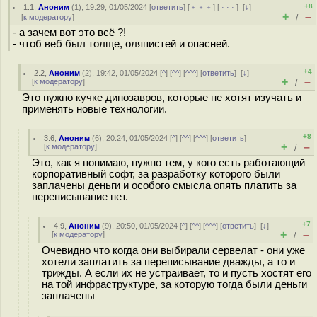
+8
1.1
,
Аноним
(
1
), 19:29, 01/05/2024 [
ответить
] [
﹢﹢﹢
] [
· · ·
]
[
↓
]
+
–
[
к модератору
]
/
- а зачем вот это всё ?!
- чтоб веб был толще, оляпистей и опасней.
+4
2.2
,
Аноним
(
2
), 19:42, 01/05/2024 [
^
] [
^^
] [
^^^
] [
ответить
]
[
↓
]
+
–
[
к модератору
]
/
Это нужно кучке динозавров, которые не хотят изучать и
применять новые технологии.
+8
3.6
,
Аноним
(
6
), 20:24, 01/05/2024 [
^
] [
^^
] [
^^^
] [
ответить
]
+
–
[
к модератору
]
/
Это, как я понимаю, нужно тем, у кого есть работающий
корпоративный софт, за разработку которого были
заплачены деньги и особого смысла опять платить за
переписывание нет.
+7
4.9
,
Аноним
(
9
), 20:50, 01/05/2024 [
^
] [
^^
] [
^^^
] [
ответить
]
[
↓
]
+
–
[
к модератору
]
/
Очевидно что когда они выбирали сервелат - они уже
хотели заплатить за переписывание дважды, а то и
трижды. А если их не устраивает, то и пусть хостят его
на той инфраструктуре, за которую тогда были деньги
заплачены