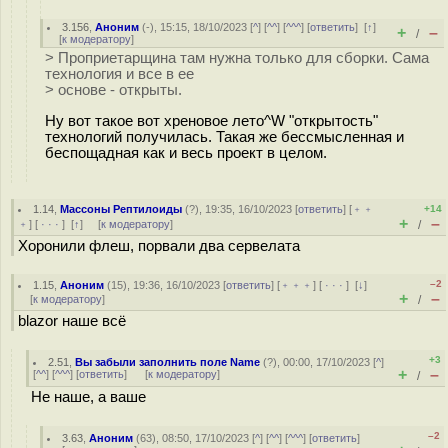
3.156
,
Аноним
(
-
), 15:15, 18/10/2023 [
^
] [
^^
] [
^^^
] [
ответить
]
[
↑
]
+
–
/
[
к модератору
]
> Проприетарщина там нужна только для сборки. Сама
технология и все в ее
> основе - открыты.
Ну вот такое вот хреновое лето^W "открытость"
технологий получилась. Такая же бессмысленная и
беспощадная как и весь проект в целом.
1.14
,
Массоны Рептилоиды
(
?
), 19:35, 16/10/2023 [
ответить
] [
﹢﹢
+14
+
–
﹢
] [
· · ·
]
[
↑
] [
к модератору
]
/
Хоронили флеш, порвали два сервелата
–2
1.15
,
Аноним
(
15
), 19:36, 16/10/2023 [
ответить
] [
﹢﹢﹢
] [
· · ·
]
[
↓
]
+
–
[
к модератору
]
/
blazor наше всё
+3
2.51
,
Вы забыли заполнить поле Name
(
?
), 00:00, 17/10/2023 [
^
]
+
–
[
^^
] [
^^^
] [
ответить
]
[
к модератору
]
/
Не наше, а ваше
–2
3.63
,
Аноним
(
63
), 08:50, 17/10/2023 [
^
] [
^^
] [
^^^
] [
ответить
]