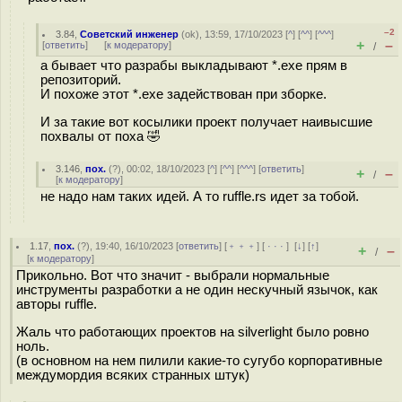
–2
3.84
,
Советский инженер
(
ok
), 13:59, 17/10/2023 [
^
] [
^^
] [
^^^
]
+
–
[
ответить
]
[
к модератору
]
/
а бывает что разрабы выкладывают *.exe прям в
репозиторий.
И похоже этот *.exe задействован при зборке.
И за такие вот косылики проект получает наивысшие
похвалы от поха 🤣
3.146
,
пох.
(
?
), 00:02, 18/10/2023 [
^
] [
^^
] [
^^^
] [
ответить
]
+
–
/
[
к модератору
]
не надо нам таких идей. А то ruffle.rs идет за тобой.
1.17
,
пох.
(
?
), 19:40, 16/10/2023 [
ответить
] [
﹢﹢﹢
] [
· · ·
]
[
↓
] [
↑
]
+
–
/
[
к модератору
]
Прикольно. Вот что значит - выбрали нормальные
инструменты разработки а не один нескучный язычок, как
авторы ruffle.
Жаль что работающих проектов на silverlight было ровно
ноль.
(в основном на нем пилили какие-то сугубо корпоративные
междумордия всяких странных штук)