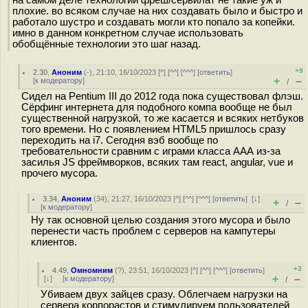
на самом деле технологии фреш/сервилат не такие уж и
плохие. во всяком случае на них создавать было и быстро и
работало шустро и создавать могли кто попало за копейки.
имно в данном конкретном случае использовать
обобщённые технологии это шаг назад.
+9
2.30
,
Аноним
(
-
), 21:10, 16/10/2023 [
^
] [
^^
] [
^^^
] [
ответить
]
+
–
[
к модератору
]
/
Сидел на Pentium III до 2012 года пока существовал флэш.
Сёрфинг интернета для подобного компа вообще не был
существенной нагрузкой, то же касается и всяких нетбуков
того времени. Но с появлением HTML5 пришлось сразу
переходить на i7. Сегодня вэб вообще по
требовательности сравним с играми класса ААА из-за
засилья JS фреймворков, всяких там react, angular, vue и
прочего мусора.
3.34
,
Аноним
(
34
), 21:27, 16/10/2023 [
^
] [
^^
] [
^^^
] [
ответить
]
[
↓
]
+
–
/
[
к модератору
]
Ну так основной целью создания этого мусора и было
перенести часть проблем с серверов на кампутеры
клиентов.
+3
4.49
,
Омномним
(
?
), 23:51, 16/10/2023 [
^
] [
^^
] [
^^^
] [
ответить
]
+
–
[
↓
] [
к модератору
]
/
Убиваем двух зайцев сразу. Облегчаем нагрузки на
сервера корпорастов и стимулируем пользователей