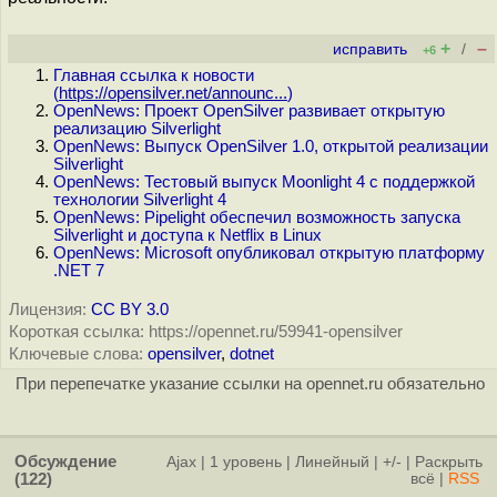
+
–
исправить
/
+6
Главная ссылка к новости
(
https://opensilver.net/announc...
)
OpenNews: Проект OpenSilver развивает открытую
реализацию Silverlight
OpenNews: Выпуск OpenSilver 1.0, открытой реализации
Silverlight
OpenNews: Тестовый выпуск Moonlight 4 с поддержкой
технологии Silverlight 4
OpenNews: Pipelight обеспечил возможность запуска
Silverlight и доступа к Netflix в Linux
OpenNews: Microsoft опубликовал открытую платформу
.NET 7
Лицензия:
CC BY 3.0
Короткая ссылка: https://opennet.ru/59941-opensilver
Ключевые слова:
opensilver
,
dotnet
При перепечатке указание ссылки на opennet.ru обязательно
Обсуждение
Ajax
|
1 уровень
|
Линейный
|
+/-
|
Раскрыть
(122)
всё
|
RSS