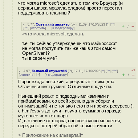
что могла microsoft сделать с тем что Браузер (и
верная шавка мразила следом) просто перестал
поддерживать плагины?
5.77
,
Советский инженер
(
ok
), 11:39, 17/10/2023 [
^
] [
^^
]
+
–
/
[
^^^
] [
ответить
]
[
к модератору
]
>что могла microsoft сделать
т.е. ты сейчас утверждаешь что майкрософт
не могла поступить так же как в этои самом
OpenSilver !?
ты в своем уме?
–1
4.97
,
Бывалый смузихлёб
(
?
), 17:11, 17/10/2023 [
^
] [
^^
] [
^^^
]
+
–
[
ответить
]
[
↑
] [
к модератору
]
/
Порог входа высокий, а результат - ниже дна.
Отличный инструмент. Отличные продукты.
Нынешний реакт, с подводными камнями и
прибамбасами, со всей хренью для сборки и
оптимизаций( и не только него но и прочих ресурсов ),
с html/css/js до кучи - изучать суммарно гораздо
муторнее чем тот шарп
И, в отличие от шарпа, оно постоянно меняется,
нередко с потерей обратной совместимости
> Приложение на сильверлайт