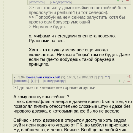
+
–
/
[
ответить
]
[
к модератору
]
>> вот только у домохозяйки со встройкой был
пресловутый pentium4 (и тот селерон).
>> Попробуй на нем сейчас запустить хотя бы
просто сам браузер умеющий
> Норм все будет.
о, мифами и легендами опеннета повеяло.
Рулонами на вес.
Хинт - та штука у меня все еще иногда
включается. Никакого "норм" там не будет. Даже
если ты где-то добудешь такой браузер в
принципе.
–1
3.94
,
Бывалый смузихлёб
(
?
), 16:59, 17/10/2023 [
^
] [
^^
] [
^^^
]
+
–
[
ответить
]
[
↓
] [
↑
] [
к модератору
]
/
> Где все те клёвые векторные игрушки
А кому они нужны сейчас ?
Плюс флеш/флеш-плеера в давнее время был в том, что
позволял пилить относительно сложные штуки даже без
игрового движка, с которыми ранее было не весело
Сейчас - этих движков в открытом доступе хоть задом
жуй и лепи подо что угодно от ПК, до мобил и приставок
Ну, в общем-то, и лепят. Всякое. Вообще на любой чих.