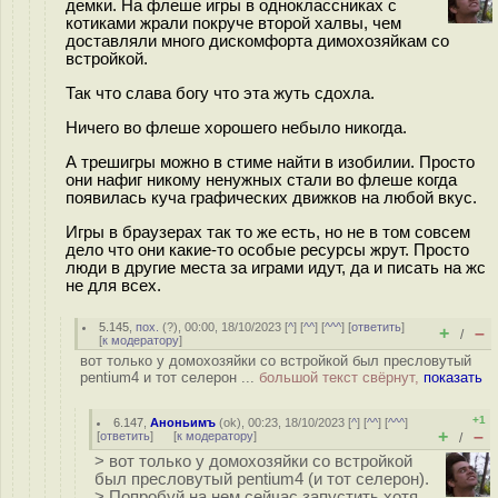
демки. На флеше игры в одноклассниках с
котиками жрали покруче второй халвы, чем
доставляли много дискомфорта димохозяйкам со
встройкой.
Так что слава богу что эта жуть сдохла.
Ничего во флеше хорошего небыло никогда.
А трешигры можно в стиме найти в изобилии. Просто
они нафиг никому ненужных стали во флеше когда
появилась куча графических движков на любой вкус.
Игры в браузерах так то же есть, но не в том совсем
дело что они какие-то особые ресурсы жрут. Просто
люди в другие места за играми идут, да и писать на жс
не для всех.
5.145
,
пох.
(
?
), 00:00, 18/10/2023 [
^
] [
^^
] [
^^^
] [
ответить
]
+
–
/
[
к модератору
]
вот только у домохозяйки со встройкой был пресловутый
pentium4 и тот селерон ...
большой текст свёрнут,
показать
+1
6.147
,
Аноньимъ
(
ok
), 00:23, 18/10/2023 [
^
] [
^^
] [
^^^
]
+
–
[
ответить
]
[
к модератору
]
/
> вот только у домохозяйки со встройкой
был пресловутый pentium4 (и тот селерон).
> Попробуй на нем сейчас запустить хотя