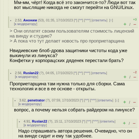
Мм-мм, чёрт! Когда всё это закончится-то? Люди вот так
вот мыслящие никогда не смогут перейти на GNU/Linux.
+3
2.53
,
Аноним
(
53
), 01:35, 17/10/2023 [
^
] [
^^
] [
^^^
] [
ответить
]
[
↑
]
+
–
[
к модератору
]
/
> Они оплатят своим пользователям стоимость лицензий
на винду и студию?
> А пока что тут делает новость про проприетарщина
Нвидиевские блоб-дрова защитники чистоты кода уже
выкинули из линукса?
Конфетки у корпорацских дяденек перестали брать?
–2
2.56
,
Ruslan22
(
?
), 04:05, 17/10/2023 [
^
] [
^^
] [
^^^
] [
ответить
]
+
–
[
к модератору
]
/
Проприетарщина там нужна только для сборки. Сама
технология и все в ее основе - открыты.
3.62
,
penetrator
(
?
), 07:59, 17/10/2023 [
^
] [
^^
] [
^^^
] [
ответить
]
[
↓
]
+
–
/
[
к модератору
]
вопрос, а почему нельзя собрать райдером на линуксе?
4.91
,
Ruslan22
(
?
), 15:11, 17/10/2023 [
^
] [
^^
] [
^^^
] [
ответить
]
+
–
/
[
к модератору
]
Надо спрашивать автора решения. Очевидно, что он
на винде сидит и ему так удобнее.