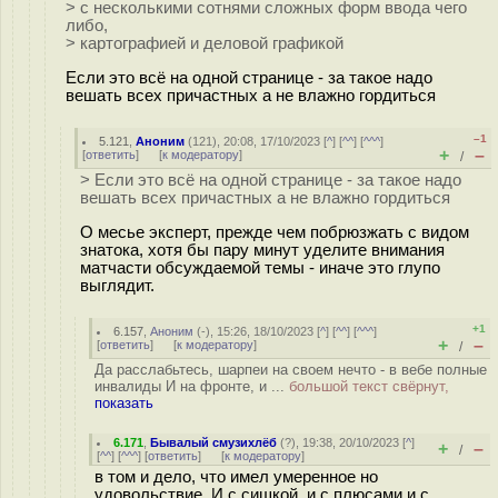
> с несколькими сотнями сложных форм ввода чего
либо,
> картографией и деловой графикой
Если это всё на одной странице - за такое надо
вешать всех причастных а не влажно гордиться
–1
5.121
,
Аноним
(
121
), 20:08, 17/10/2023 [
^
] [
^^
] [
^^^
]
+
–
[
ответить
]
[
к модератору
]
/
> Если это всё на одной странице - за такое надо
вешать всех причастных а не влажно гордиться
О месье эксперт, прежде чем побрюзжать с видом
знатока, хотя бы пару минут уделите внимания
матчасти обсуждаемой темы - иначе это глупо
выглядит.
+1
6.157
,
Аноним
(
-
), 15:26, 18/10/2023 [
^
] [
^^
] [
^^^
]
+
–
[
ответить
]
[
к модератору
]
/
Да расслабьтесь, шарпеи на своем нечто - в вебе полные
инвалиды И на фронте, и ...
большой текст свёрнут,
показать
6.171
,
Бывалый смузихлёб
(
?
), 19:38, 20/10/2023 [
^
]
+
–
/
[
^^
] [
^^^
] [
ответить
]
[
к модератору
]
в том и дело, что имел умеренное но
удовольствие. И с сишкой, и с плюсами и с