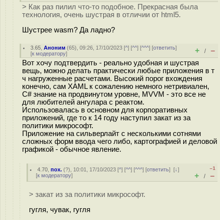
> Как раз пилил что-то подобное. Прекрасная была
технология, очень шустрая в отличии от html5.
Шустрее wasm? Да ладно?
3.65
,
Аноним
(
65
), 09:26, 17/10/2023 [
^
] [
^^
] [
^^^
] [
ответить
]
+
–
/
[
к модератору
]
Вот хочу подтвердить - реально удобная и шустрая
вещь, можно делать практически любые приложения в т
ч нагруженные расчетами. Высокий порог вхождения
конечно, сам XAML к сожалению немного нетривиален,
C# знание на продвинутом уровне, MVVM - это все не
для любителей ангулара с реактом.
Использовалась в основном для корпоративных
приложений, где то к 14 году наступил закат из за
политики микрософт.
Приложение на сильверлайт с несколькими сотнями
сложных форм ввода чего либо, картографией и деловой
графикой - обычное явление.
–1
4.70
,
пох.
(
?
), 10:01, 17/10/2023 [
^
] [
^^
] [
^^^
] [
ответить
]
[
↓
]
+
–
[
к модератору
]
/
> закат из за политики микрософт.
гугля, чувак, гугля