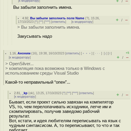
+
–
[
к модератору
]
/
Вы забыли заполнить имена.
4.92
,
Вы забыли заполнить поле Name
(
?
), 15:26,
+
–
/
17/10/2023 [
^
] [
^^
] [
^^^
] [
ответить
]
[
к модератору
]
> Вы забыли заполнить имена.
Закусывать надо
+5
1.16
,
Аноним
(
16
), 19:38, 16/10/2023 [
ответить
] [
﹢﹢﹢
] [
· · ·
]
[
↓
] [
↑
]
+
–
[
к модератору
]
/
> OpenSilver...
> компиляция пока возможна только в Windows с
использованием среды Visual Studio
Какой-то неправильный “опен”...
2.81
,
_kp
(
ok
), 13:25, 17/10/2023 [
^
] [
^^
] [
^^^
] [
ответить
]
+
–
/
[
к модератору
]
Бывает, если проект сильно завязан на компилятор
VS, то, чем перелопачивать исходники, легче им и
скомпилировать, получив заведомо рабочий
результат.
Вот, кстати, и идея любителям переписывать на язык с
чудным синтаксисом. А, то переписывают, то что и так
работает.