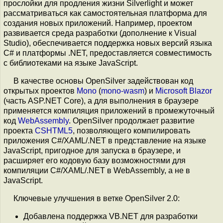
прослойки для продления жизни Silverlight и может
рассматриваться как самостоятельная платформа для
создания новых приложений. Например, проектом
развивается среда разработки (дополнение к Visual
Studio), обеспечивается поддержка новых версий языка
C# и платформы .NET, предоставляется совместимость
с библиотеками на языке JavaScript.
В качестве основы OpenSilver задействован код
открытых проектов
Mono
(
mono-wasm
) и
Microsoft Blazor
(часть ASP.NET Core), а для выполнения в браузере
применяется компиляция приложений в промежуточный
код
WebAssembly
. OpenSilver продолжает развитие
проекта
CSHTML5
, позволяющего компилировать
приложения C#/XAML/.NET в представление на языке
JavaScript, пригодное для запуска в браузере, и
расширяет его кодовую базу возможностями для
компиляции C#/XAML/.NET в WebAssembly, а не в
JavaScript.
Ключевые улучшения в ветке OpenSilver 2.0:
Добавлена поддержка VB.NET для разработки