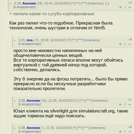
+2
2.18
,
Аноним
(
18
), 19:44, 16/10/2023 [
^
] [
^^
] [
^^^
] [
ответить
]
[
↓
]
+
–
[
к модератору
]
/
> пилили какие-то сугубо корпоративные
Как раз пилил что-то подобное. Прекрасная была
технология, очень шустрая в отличии от html5.
–4
3.21
,
пох.
(
?
), 19:49, 16/10/2023 [
^
] [
^^
] [
^^^
] [
ответить
]
+
–
[
к модератору
]
/
просто мне неизвестно напиленных на ней
общечеловечески ценных вещей.
Все те корпоративные легаси вполне могут обойтись
виртуалкой с той древней winxp под которой,
собственно, делались.
Эту б энергию да на флэш потратить... было бы прямо
прекрасно если бы нескучные разработчики
показательно пролетели.
+1
3.29
,
Аноним
(
15
), 21:05, 16/10/2023 [
^
] [
^^
] [
^^^
] [
ответить
]
+
–
[
к модератору
]
/
Юзал клиента на silverlight для simulationcraft.org, такие
аццие тормоза ещё надо поискать.
–4
3.39
,
Аноним
(
-
), 21:35, 16/10/2023 [
^
] [
^^
] [
^^^
] [
ответить
]
+
–
[
к модератору
]
/