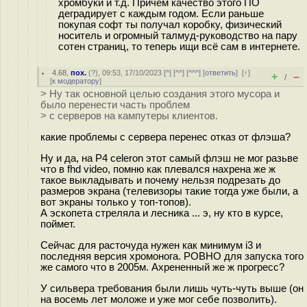
хромбуки и т.д. Причём качество этого ПО
деградирует с каждым годом. Если раньше
покупая софт ты получал коробку, физический
носитель и огромный талмуд-руководство на пару
сотен страниц, то теперь ищи всё сам в интернете.
4.68
,
пох.
(
?
), 09:53, 17/10/2023 [
^
] [
^^
] [
^^^
] [
ответить
]
[
↑
]
+
–
/
[
к модератору
]
> Ну так основной целью создания этого мусора и
было перенести часть проблем
> с серверов на кампутеры клиентов.
какие проблемы с сервера перенес отказ от флэша?
Ну и да, на P4 celeron этот самый флэш не мог разьве
что в fhd video, помню как плевался нахрена же ж
такое выкладывать и почему нельзя подрезать до
размеров экрана (телевизоры такие тогда уже были, а
вот экраны только у топ-топов).
А эскопета стреляла и лесника ... э, ну кто в курсе,
поймет.
Сейчас для расточуда нужен как минимум i3 и
последняя версия хромонога. РОВНО для запуска того
же самого что в 2005м. Ахрененный же ж прогресс?
У сильвера требования были лишь чуть-чуть выше (он
на восемь лет моложе и уже мог себе позволить).