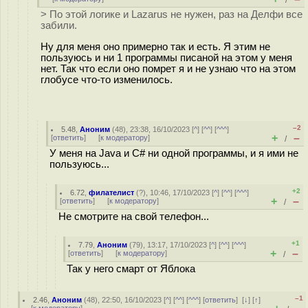
/
> По этой логике и Lazarus не нужен, раз на Делфи все
забили.
Ну для меня оно примерно так и есть. Я этим не
пользуюсь и ни 1 программы писаной на этом у меня
нет. Так что если оно помрет я и не узнаю что на этом
глобусе что-то изменилось.
–2
5.48
,
Аноним
(
48
), 23:38, 16/10/2023 [
^
] [
^^
] [
^^^
]
+
–
[
ответить
]
[
к модератору
]
/
У меня на Java и C# ни одной программы, и я ими не
пользуюсь...
+2
6.72
,
филателист
(
?
), 10:46, 17/10/2023 [
^
] [
^^
] [
^^^
]
+
–
[
ответить
]
[
к модератору
]
/
Не смотрите на свой телефон...
+1
7.79
,
Аноним
(
79
), 13:17, 17/10/2023 [
^
] [
^^
] [
^^^
]
+
–
[
ответить
]
[
к модератору
]
/
Так у него смарт от Яблока
–1
2.46
,
Аноним
(
48
), 22:50, 16/10/2023 [
^
] [
^^
] [
^^^
] [
ответить
]
[
↓
] [
↑
]