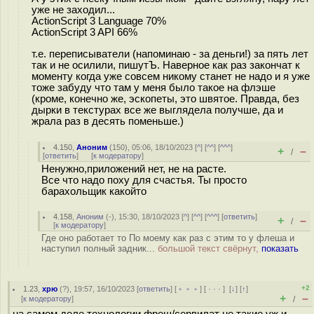
уже не заходил...
ActionScript 3 Language 70%
ActionScript 3 API 66%
т.е. переписыватели (напоминаю - за деньги!) за пять лет
так и не осилили, пишутЪ. Наверное как раз закончат к
моменту когда уже совсем никому станет не надо и я уже
тоже забуду что там у меня было такое на флэше
(кроме, конечно же, эскопеты, это швятое. Правда, без
дырки в текстурах все же выглядела получше, да и
жрала раз в десять поменьше.)
4.150
,
Аноним
(
150
), 05:06, 18/10/2023 [
^
] [
^^
] [
^^^
]
+
–
/
[
ответить
]
[
к модератору
]
Ненужно,приложений нет, не на расте.
Все что надо поху для счастья. Ты просто
барахольщик какойто
4.158
,
Аноним
(
-
), 15:30, 18/10/2023 [
^
] [
^^
] [
^^^
] [
ответить
]
+
–
/
[
к модератору
]
Где оно работает то По моему как раз с этим то у флеша и
наступил полный задник...
большой текст свёрнут,
показать
+2
1.23
,
хрю
(
?
), 19:57, 16/10/2023 [
ответить
] [
﹢﹢﹢
] [
· · ·
]
[
↓
] [
↑
]
+
–
[
к модератору
]
/