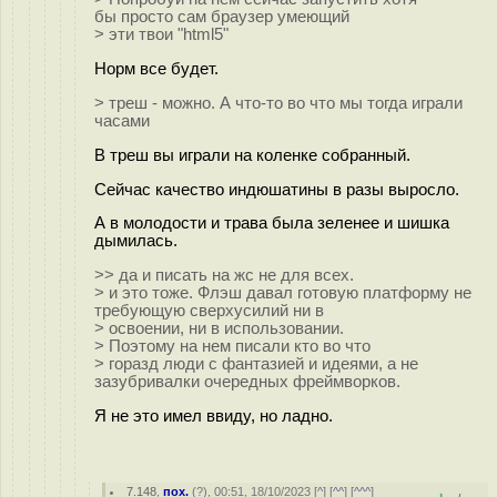
бы просто сам браузер умеющий
> эти твои "html5"
Норм все будет.
> треш - можно. А что-то во что мы тогда играли
часами
В треш вы играли на коленке собранный.
Сейчас качество индюшатины в разы выросло.
А в молодости и трава была зеленее и шишка
дымилась.
>> да и писать на жс не для всех.
> и это тоже. Флэш давал готовую платформу не
требующую сверхусилий ни в
> освоении, ни в использовании.
> Поэтому на нем писали кто во что
> горазд люди с фантазией и идеями, а не
зазубривалки очередных фреймворков.
Я не это имел ввиду, но ладно.
7.148
,
пох.
(
?
), 00:51, 18/10/2023 [
^
] [
^^
] [
^^^
]