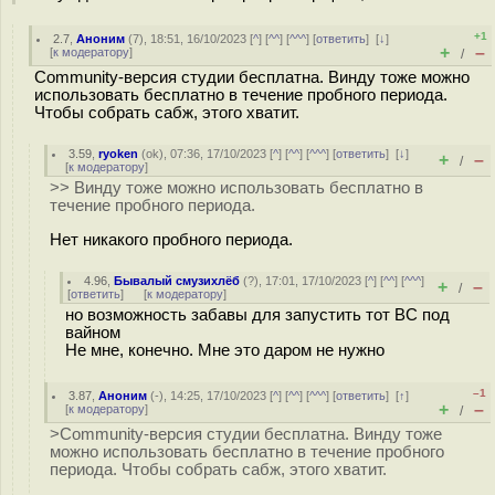
+1
2.7
,
Аноним
(
7
), 18:51, 16/10/2023 [
^
] [
^^
] [
^^^
] [
ответить
]
[
↓
]
+
–
[
к модератору
]
/
Community-версия студии бесплатна. Винду тоже можно
использовать бесплатно в течение пробного периода.
Чтобы собрать сабж, этого хватит.
3.59
,
ryoken
(
ok
), 07:36, 17/10/2023 [
^
] [
^^
] [
^^^
] [
ответить
]
[
↓
]
+
–
/
[
к модератору
]
>> Винду тоже можно использовать бесплатно в
течение пробного периода.
Нет никакого пробного периода.
4.96
,
Бывалый смузихлёб
(
?
), 17:01, 17/10/2023 [
^
] [
^^
] [
^^^
]
+
–
/
[
ответить
]
[
к модератору
]
но возможность забавы для запустить тот ВС под
вайном
Не мне, конечно. Мне это даром не нужно
–1
3.87
,
Аноним
(
-
), 14:25, 17/10/2023 [
^
] [
^^
] [
^^^
] [
ответить
]
[
↑
]
+
–
[
к модератору
]
/
>Community-версия студии бесплатна. Винду тоже
можно использовать бесплатно в течение пробного
периода. Чтобы собрать сабж, этого хватит.