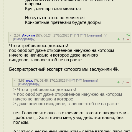
шарпом...
Крч., си-шарп скатываются
Но суть от этого не меняется
Конкретные претензии будьте добры
+1
2.57
,
Аноним
(
57
), 06:24, 17/10/2023 [
^
] [
^^
] [
^^^
] [
ответить
]
[
↑
]
+
–
[
к модератору
]
/
Что и требовалось доказать!
пох одобрит даже откровенное ненужно на котором
ничего не написано и которое даже немного
виндовое, главное чтоб не на расте.
Беспристрастный эксперт которого мы заслужили 😂.
3.67
,
пох.
(
?
), 09:48, 17/10/2023 [
^
] [
^^
] [
^^^
] [
ответить
]
+
–
/
[
к модератору
]
> Что и требовалось доказать!
> пох одобрит даже откровенное ненужно на котором
ничего не написано и которое
> даже немного виндовое, главное чтоб не на расте.
нет. Главное что оно - в отличие от того что нахрустели -
_работает_. Хотя лично мне, увы, действительно, без
пользы.
А у этих с нескучным йезычком - дайте взгляну, пару лет