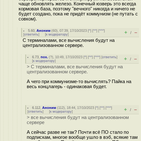
чаще обновлять железо. Конечный юзверь это всегда
кормовая база, поэтому "вечного" никогда и ничего не
будет создано, пока не придёт коммунизм (не путать с
совком).
5.60
,
Аноним
(
60
), 07:39, 17/10/2023 [
^
] [
^^
] [
^^^
]
+
–
/
[
ответить
]
[
к модератору
]
С терминалами, все вычисления будут на
централизованном сервере.
6.73
,
пох.
(
?
), 10:49, 17/10/2023 [
^
] [
^^
] [
^^^
] [
ответить
]
+
–
/
[
к модератору
]
> С терминалами, все вычисления будут на
централизованном сервере.
А чего при коммунизме-то вычислять? Пайка на
весь концлагерь - одинаковая будет.
6.112
,
Аноним
(
112
), 18:44, 17/10/2023 [
^
] [
^^
] [
^^^
]
+
–
/
[
ответить
]
[
к модератору
]
> все вычисления будут на централизованном
сервере
А сейчас разве не так? Почти всё ПО стало по
подпискам, многое вообще ушло в вэб, всякие там