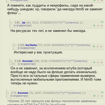
+
–
[
к модератору
]
/
А помните, как луддиты и некрофилы, сидя на какой-
нибудь шиндовс xp, говорили "да никогда html5 не заменит
флеш"...
+3
3.80
,
_kp
(
ok
), 13:21, 17/10/2023 [
^
] [
^^
] [
^^^
] [
ответить
]
[
↓
]
+
–
[
к модератору
]
/
На ресурсах тех лет, и не заменил бы никогда.
4.153
,
InuYasha
(
??
), 12:23, 18/10/2023 [
^
] [
^^
] [
^^^
] [
ответить
]
+
–
/
[
к модератору
]
Интересная у вас пунктуация.
3.136
,
Аноним
(
136
), 22:26, 17/10/2023 [
^
] [
^^
] [
^^^
] [
ответить
]
+
–
/
[
↑
] [
к модератору
]
Он и не заменил, за исключением ютуба (который
вообще не надо было на флеше делать изначально).
Просто все остальные сферы применения вымерли,
вытесненные мобильными приложениями. И html5 тоже
теперь не нужен.
+1
2.71
,
Аноним
(
71
), 10:07, 17/10/2023 [
^
] [
^^
] [
^^^
] [
ответить
]
[
↑
]
+
–
[
к модератору
]
/
>более 10 лет прошло как флеш-технологии заменены
нативным HTML5+CSS3+JavaScript