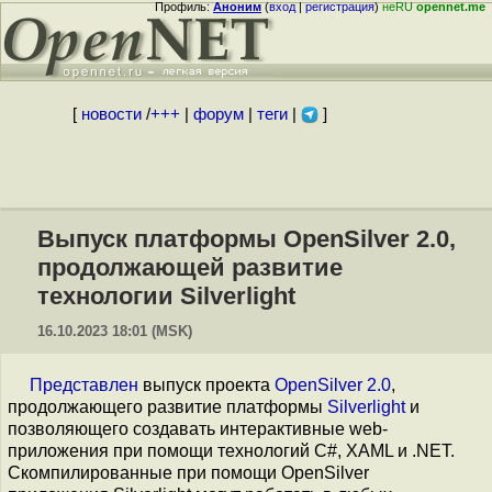
Профиль:
Аноним
(
вход
|
регистрация
)
неRU
opennet.me
[
новости
/
+++
|
форум
|
теги
|
]
Выпуск платформы OpenSilver 2.0,
продолжающей развитие
технологии Silverlight
16.10.2023 18:01 (MSK)
Представлен
выпуск проекта
OpenSilver 2.0
,
продолжающего развитие платформы
Silverlight
и
позволяющего создавать интерактивные web-
приложения при помощи технологий C#, XAML и .NET.
Скомпилированные при помощи OpenSilver