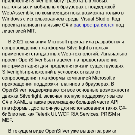
приложения Silverlight могут работать в любых
настольных и мобильных браузерах с поддержкой
WebAssembly, но компиляция пока возможна только в
Windows с использованием среды Visual Studio. Код
проекта написан на языке C# и
распространяется
под
лицензией MIT.
В 2021 компания Microsoft прекратила разработку и
сопровождение платформы Silverlight в пользу
применения стандартных Web-технологий. Изначально
проект OpenSilver был нацелен на предоставление
инструментария для продления жизни существующих
Silverlight-приложений в условиях отказа от
сопровождения платформы компанией Microsoft и
прекращения поддержки плагинов в браузерах. В
OpenSilver поддерживаются все основные возможности
движка Silverlight, включая полную поддержку языков
C# и XAML, а также реализацию большей части API
платформы, достаточную для использования таких C#-
библиотек, как Telerik UI, WCF RIA Services, PRISM и
MEF.
В текущем виде OpenSilver уже вышел за рамки