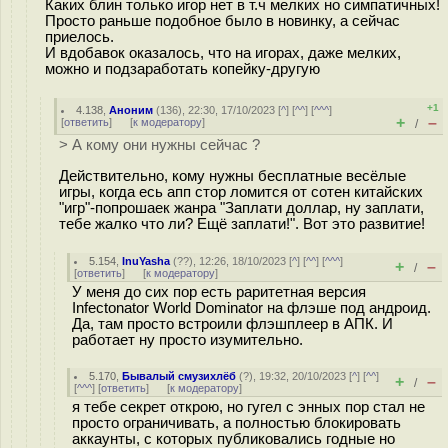
Каких блин только игор нет в т.ч мелких но симпатичных!
Просто раньше подобное было в новинку, а сейчас
приелось.
И вдобавок оказалось, что на игорах, даже мелких,
можно и подзаработать копейку-другую
+1
4.138
,
Аноним
(
136
), 22:30, 17/10/2023 [
^
] [
^^
] [
^^^
]
+
–
[
ответить
]
[
к модератору
]
/
> А кому они нужны сейчас ?
Действительно, кому нужны бесплатные весёлые
игры, когда есь апп стор ломится от сотен китайских
"игр"-попрошаек жанра "Заплати доллар, ну заплати,
тебе жалко что ли? Ещё заплати!". Вот это развитие!
5.154
,
InuYasha
(
??
), 12:26, 18/10/2023 [
^
] [
^^
] [
^^^
]
+
–
/
[
ответить
]
[
к модератору
]
У меня до сих пор есть раритетная версия
Infectonator World Dominator на флэше под андроид.
Да, там просто встроили флэшплеер в АПК. И
работает ну просто изумительно.
5.170
,
Бывалый смузихлёб
(
?
), 19:32, 20/10/2023 [
^
] [
^^
]
+
–
/
[
^^^
] [
ответить
]
[
к модератору
]
я тебе секрет открою, но гугел с энных пор стал не
просто ограничивать, а полностью блокировать
аккаунты, с которых публиковались годные но