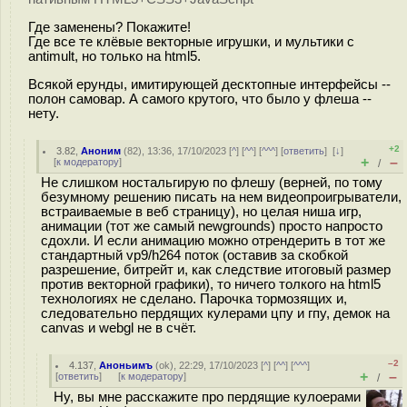
Где заменены? Покажите!
Где все те клёвые векторные игрушки, и мультики с
antimult, но только на html5.
Всякой ерунды, имитирующей десктопные интерфейсы --
полон самовар. А самого крутого, что было у флеша --
нету.
+2
3.82
,
Аноним
(
82
), 13:36, 17/10/2023 [
^
] [
^^
] [
^^^
] [
ответить
]
[
↓
]
+
–
[
к модератору
]
/
Не слишком ностальгирую по флешу (верней, по тому
безумному решению писать на нем видеопроигрыватели,
встраиваемые в веб страницу), но целая ниша игр,
анимации (тот же самый newgrounds) просто напросто
сдохли. И если анимацию можно отрендерить в тот же
стандартный vp9/h264 поток (оставив за скобкой
разрешение, битрейт и, как следствие итоговый размер
против векторной графики), то ничего толкого на html5
технологиях не сделано. Парочка тормозящих и,
следовательно пердящих кулерами цпу и гпу, демок на
canvas и webgl не в счёт.
–2
4.137
,
Аноньимъ
(
ok
), 22:29, 17/10/2023 [
^
] [
^^
] [
^^^
]
+
–
[
ответить
]
[
к модератору
]
/
Ну, вы мне расскажите про пердящие кулоерами