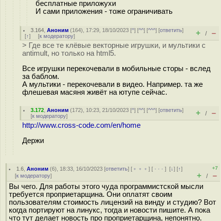
бесплатные приложухи
И сами приложения - тоже ограничивать
3.164
,
Аноним
(
164
), 17:29, 18/10/2023 [
^
] [
^^
] [
^^^
] [
ответить
]
+
–
/
[
↑
] [
к модератору
]
> Где все те клёвые векторные игрушки, и мультики с
antimult, но только на html5.
Все игрушки перекочевали в мобильные сторы - вслед
за баблом.
А мультики - перекочевали в видео. Например. та же
флешевая масяня живёт на ютупе сейчас.
3.172
,
Аноним
(
172
), 10:23, 21/10/2023 [
^
] [
^^
] [
^^^
] [
ответить
]
+
–
/
[
к модератору
]
http://www.cross-code.com/en/home
Держи
+7
1.6
,
Аноним
(
6
), 18:33, 16/10/2023 [
ответить
] [
﹢﹢﹢
] [
· · ·
]
[
↓
] [
↑
]
+
–
[
к модератору
]
/
Вы чего. Для работы этого чуда программистской мысли
требуется проприетарщина. Они оплатят своим
пользователям стоимость лицензий на винду и студию? Вот
когда портируют на линукс, тогда и новости пишите. А пока
что тут делает новость про проприетарщина, непонятно.