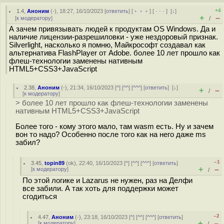
+4
1.4
,
Аноним
(
-
), 18:27, 16/10/2023 [
ответить
] [
﹢﹢﹢
] [
· · ·
]
[
↓
]
+
–
[
к модератору
]
/
А зачем привязывать людей к продуктам OS Windows. Да и
наличие лицензии-разрешиловки - уже нездоровый признак.
Silverlight, насколько я помню, Майкрософт создавал как
альтернатива FlashPlayer от Adobe. более 10 лет прошло как
флеш-технологии заменены нативным
HTML5+CSS3+JavaScript
2.38
,
Аноним
(
-
), 21:34, 16/10/2023 [
^
] [
^^
] [
^^^
] [
ответить
]
[
↓
]
+
–
/
[
к модератору
]
> более 10 лет прошло как флеш-технологии заменены
нативным HTML5+CSS3+JavaScript
Более того - кому этого мало, там wasm есть. Ну и зачем
вон то надо? Особенно после того как на него даже ms
забил?
–1
3.45
,
topin89
(
ok
), 22:40, 16/10/2023 [
^
] [
^^
] [
^^^
] [
ответить
]
+
–
[
к модератору
]
/
По этой логике и Lazarus не нужен, раз на Делфи
все забили. А так хоть для поддержки может
сгодиться
–2
4.47
,
Аноним
(
-
), 23:18, 16/10/2023 [
^
] [
^^
] [
^^^
] [
ответить
]
+
–
[
к модератору
]