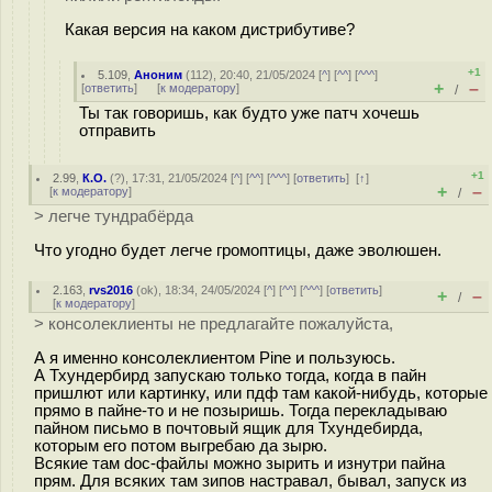
Какая версия на каком дистрибутиве?
+1
5.109
,
Аноним
(
112
), 20:40, 21/05/2024 [
^
] [
^^
] [
^^^
]
+
–
[
ответить
]
[
к модератору
]
/
Ты так говоришь, как будто уже патч хочешь
отправить
+1
2.99
,
К.О.
(
?
), 17:31, 21/05/2024 [
^
] [
^^
] [
^^^
] [
ответить
]
[
↑
]
+
–
[
к модератору
]
/
> легче тундрабёрда
Что угодно будет легче громоптицы, даже эволюшен.
2.163
,
rvs2016
(
ok
), 18:34, 24/05/2024 [
^
] [
^^
] [
^^^
] [
ответить
]
+
–
/
[
к модератору
]
> консолеклиенты не предлагайте пожалуйста,
А я именно консолеклиентом Pine и пользуюсь.
А Тхундербирд запускаю только тогда, когда в пайн
пришлют или картинку, или пдф там какой-нибудь, которые
прямо в пайне-то и не позыришь. Тогда перекладываю
пайном письмо в почтовый ящик для Тхундебирда,
которым его потом выгребаю да зырю.
Всякие там doc-файлы можно зырить и изнутри пайна
прям. Для всяких там зипов настравал, бывал, запуск из