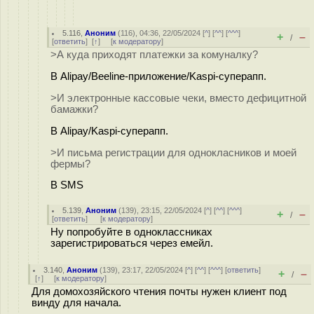
5.116
,
Аноним
(
116
), 04:36, 22/05/2024 [
^
] [
^^
] [
^^^
]
+
–
/
[
ответить
]
[
↑
] [
к модератору
]
>А куда приходят платежки за комуналку?
В Alipay/Beeline-приложение/Kaspi-суперапп.
>И электронные кассовые чеки, вместо дефицитной
бамажки?
В Alipay/Kaspi-суперапп.
>И письма регистрации для однокласников и моей
фермы?
В SMS
5.139
,
Аноним
(
139
), 23:15, 22/05/2024 [
^
] [
^^
] [
^^^
]
+
–
/
[
ответить
]
[
к модератору
]
Ну попробуйте в одноклассниках
зарегистрироваться через емейл.
3.140
,
Аноним
(
139
), 23:17, 22/05/2024 [
^
] [
^^
] [
^^^
] [
ответить
]
+
–
/
[
↑
] [
к модератору
]
Для домохозяйского чтения почты нужен клиент под
винду для начала.