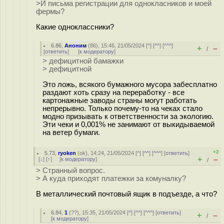
>И письма регистрации для однокласников и моей
фермы?
Какие одноклассники?
6.86
,
Аноним
(
86
), 15:46, 21/05/2024 [
^
] [
^^
] [
^^^
]
+
–
/
[
ответить
]
[
к модератору
]
> дефицитной бамажки
> дефицитной
Это ложь, всякого бумажного мусора забесплатно
раздают хоть сразу на переработку - все
картонажные заводы страны могут работать
непрерывно. Только почему-то на чеках стало
модно призывать к ответственности за экологию.
Эти чеки и 0,001% не занимают от выкидываемой
на ветер бумаги.
+2
5.73
,
ryoken
(
ok
), 14:24, 21/05/2024 [
^
] [
^^
] [
^^^
] [
ответить
]
+
–
[
↓
] [
↑
] [
к модератору
]
/
> Странный вопрос.
> А куда приходят платежки за комуналку?
В металлический почтовый ящик в подъезде, а что?
6.84
,
1
(
??
), 15:35, 21/05/2024 [
^
] [
^^
] [
^^^
] [
ответить
]
+
–
/
[
к модератору
]