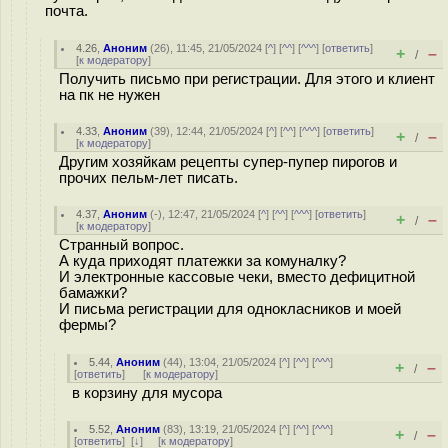
почта.
4.26
,
Аноним
(
26
), 11:45, 21/05/2024 [
^
] [
^^
] [
^^^
] [
ответить
]
+
–
/
[
к модератору
]
Получить письмо при регистрации. Для этого и клиент
на пк не нужен
4.33
,
Аноним
(
39
), 12:44, 21/05/2024 [
^
] [
^^
] [
^^^
] [
ответить
]
+
–
/
[
к модератору
]
Другим хозяйкам рецепты супер-пупер пирогов и
прочих пельм-лет писать.
4.37
,
Аноним
(
-
), 12:47, 21/05/2024 [
^
] [
^^
] [
^^^
] [
ответить
]
+
–
/
[
к модератору
]
Странный вопрос.
А куда приходят платежки за комуналку?
И электронные кассовые чеки, вместо дефицитной
бамажки?
И письма регистрации для однокласников и моей
фермы?
5.44
,
Аноним
(
44
), 13:04, 21/05/2024 [
^
] [
^^
] [
^^^
]
+
–
/
[
ответить
]
[
к модератору
]
в корзину для мусора
5.52
,
Аноним
(
83
), 13:19, 21/05/2024 [
^
] [
^^
] [
^^^
]
+
–
/
[
ответить
]
[
↓
] [
к модератору
]