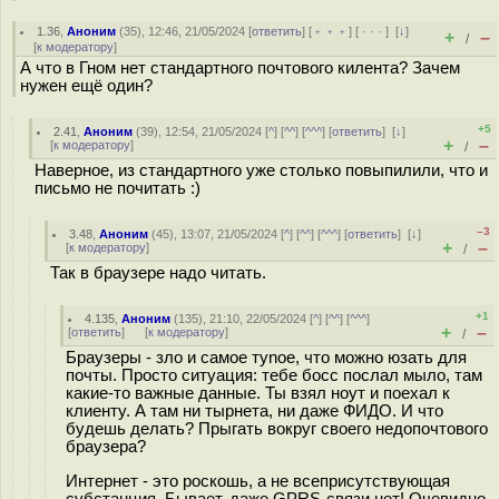
1.36
,
Аноним
(
35
), 12:46, 21/05/2024 [
ответить
] [
﹢﹢﹢
] [
· · ·
]
[
↓
]
+
–
/
[
к модератору
]
А что в Гном нет стандартного почтового килента? Зачем
нужен ещё один?
+5
2.41
,
Аноним
(
39
), 12:54, 21/05/2024 [
^
] [
^^
] [
^^^
] [
ответить
]
[
↓
]
+
–
[
к модератору
]
/
Наверное, из стандартного уже столько повыпилили, что и
письмо не почитать :)
–3
3.48
,
Аноним
(
45
), 13:07, 21/05/2024 [
^
] [
^^
] [
^^^
] [
ответить
]
[
↓
]
+
–
[
к модератору
]
/
Так в браузере надо читать.
+1
4.135
,
Аноним
(
135
), 21:10, 22/05/2024 [
^
] [
^^
] [
^^^
]
+
–
[
ответить
]
[
к модератору
]
/
Браузеры - зло и самое туnое, что можно юзать для
почты. Просто ситуация: тебе босс послал мыло, там
какие-то важные данные. Ты взял ноут и поехал к
клиенту. А там ни тырнета, ни даже ФИДО. И что
будешь делать? Прыгать вокруг своего недопочтового
браузера?
Интернет - это роскошь, а не всеприсутствующая
субстанция. Бывает, даже GPRS-связи нет! Очевидно,