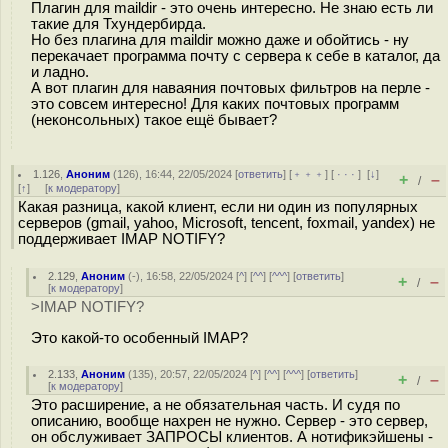
Плагин для maildir - это очень интересно. Не знаю есть ли
такие для Тхундербирда.
Но без плагина для maildir можно даже и обойтись - ну
перекачает программа почту с сервера к себе в каталог, да
и ладно.
А вот плагин для наваяния почтовых фильтров на перле -
это совсем интересно! Для каких почтовых программ
(неконсольных) такое ещё бывает?
1.126
,
Аноним
(
126
), 16:44, 22/05/2024 [
ответить
] [
﹢﹢﹢
] [
· · ·
]
[
↓
]
+
–
/
[
↑
] [
к модератору
]
Какая разница, какой клиент, если ни один из популярных
серверов (gmail, yahoo, Microsoft, tencent, foxmail, yandex) не
поддерживает IMAP NOTIFY?
2.129
,
Аноним
(
-
), 16:58, 22/05/2024 [
^
] [
^^
] [
^^^
] [
ответить
]
+
–
/
[
к модератору
]
>IMAP NOTIFY?
Это какой-то особенный IMAP?
2.133
,
Аноним
(
135
), 20:57, 22/05/2024 [
^
] [
^^
] [
^^^
] [
ответить
]
+
–
/
[
к модератору
]
Это расширение, а не обязательная часть. И судя по
описанию, вообще нахрен не нужно. Сервер - это сервер,
он обслуживает ЗАПРОСЫ клиентов. А нотификэйшены -