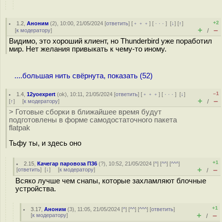
+2
1.2
,
Аноним
(
2
), 10:00, 21/05/2024 [
ответить
] [
﹢﹢﹢
] [
· · ·
]
[
↓
] [
↑
]
+
–
[
к модератору
]
/
Видимо, это хороший клиент, но Thunderbird уже поработил
мир. Нет желания привыкать к чему-то иному.
....большая нить свёрнута, показать (52)
–1
1.4
,
12yoexpert
(
ok
), 10:11, 21/05/2024 [
ответить
] [
﹢﹢﹢
] [
· · ·
]
[
↓
]
+
–
[
↑
] [
к модератору
]
/
> Готовые сборки в ближайшее время будут
подготовлены в форме самодостаточного пакета
flatpak
Тьфу ты, и здесь оно
+1
2.15
,
Качегар паровоза П36
(
?
), 10:52, 21/05/2024 [
^
] [
^^
] [
^^^
]
+
–
[
ответить
]
[
↓
] [
к модератору
]
/
Всяко лучше чем снапы, которые захламляют блочные
устройства.
+1
3.17
,
Аноним
(
3
), 11:05, 21/05/2024 [
^
] [
^^
] [
^^^
] [
ответить
]
+
–
[
к модератору
]
/