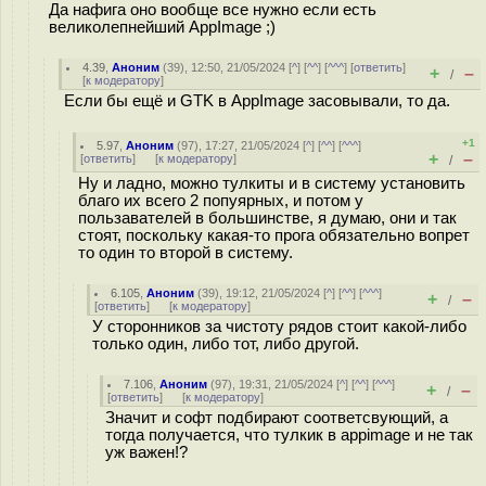
Да нафига оно вообще все нужно если есть
великолепнейший AppImage ;)
4.39
,
Аноним
(
39
), 12:50, 21/05/2024 [
^
] [
^^
] [
^^^
] [
ответить
]
+
–
/
[
к модератору
]
Если бы ещё и GTK в AppImage засовывали, то да.
+1
5.97
,
Аноним
(
97
), 17:27, 21/05/2024 [
^
] [
^^
] [
^^^
]
+
–
[
ответить
]
[
к модератору
]
/
Ну и ладно, можно тулкиты и в систему установить
благо их всего 2 попуярных, и потом у
пользавателей в большинстве, я думаю, они и так
стоят, поскольку какая-то прога обязательно вопрет
то один то второй в систему.
6.105
,
Аноним
(
39
), 19:12, 21/05/2024 [
^
] [
^^
] [
^^^
]
+
–
/
[
ответить
]
[
к модератору
]
У сторонников за чистоту рядов стоит какой-либо
только один, либо тот, либо другой.
7.106
,
Аноним
(
97
), 19:31, 21/05/2024 [
^
] [
^^
] [
^^^
]
+
–
/
[
ответить
]
[
к модератору
]
Значит и софт подбирают соответсвующий, а
тогда получается, что тулкик в appimage и не так
уж важен!?