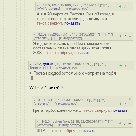
9.160
,
rvs2016
(
ok
), 17:51, 24/05/2024 [
^
] [
^^
]
+
–
/
[
^^^
] [
ответить
]
[
к модератору
]
А я в 70 вёрст от Ростова Он мой город в
тысяче верст от столицы, в семидеся...
текст свёрнут,
показать
8.159
,
rvs2016
(
ok
), 17:45, 24/05/2024 [
^
] [
^^
] [
^^^
]
+
–
/
[
ответить
]
[
↑
] [
к модератору
]
Я в далёком замкадье При ежемесячном
составлении плана оплат дани всем этим
ЖКХ...
текст свёрнут,
показать
7.92
,
ryoken
(
ok
), 16:40, 21/05/2024 [
^
] [
^^
] [
^^^
]
+
–
/
[
ответить
]
[
↑
] [
к модератору
]
> Грета неодобрительно смотрит на тебя
!!!
WTF is "Грета" ?
+1
8.100
,
К.О.
(
?
), 17:33, 21/05/2024 [
^
] [
^^
] [
^^^
]
+
–
[
ответить
]
[
к модератору
]
/
Грета Гарбо, конечно же ...
текст свёрнут,
показать
9.113
,
ryoken
(
ok
), 21:38, 21/05/2024 [
^
] [
^^
] [
^^^
]
+
–
/
[
ответить
]
[
к модератору
]
ШТА ...
текст свёрнут,
показать