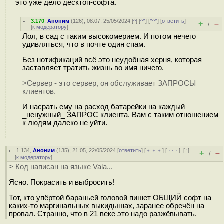
это уже дело десктоп-софта.
3.170
,
Аноним
(
126
), 08:07, 25/05/2024 [
^
] [
^^
] [
^^^
] [
ответить
]
+
–
/
[
к модератору
]
Лол, в сад с таким высокомерием. И потом нечего
удивляться, что в почте один спам.
Без нотификаций всё это неудобная херня, которая
заставляет тратить жизнь во имя ничего.
>Сервер - это сервер, он обслуживает ЗАПРОСЫ
клиентов.
И насрать ему на расход батарейки на каждый
_ненужный_ ЗАПРОС клиента. Вам с таким отношением
к людям далеко не уйти.
1.134
,
Аноним
(
135
), 21:05, 22/05/2024 [
ответить
] [
﹢﹢﹢
] [
· · ·
]
[
↑
]
+
–
/
[
к модератору
]
> Код написан на языке Vala...
Ясно. Покрасить и выбросить!
Тот, кто упёртой бараньей головой пишет ОБЩИЙ софт на
каких-то маргинальных выкидышах, заранее обречён на
провал. Странно, что в 21 веке это надо разжёвывать.