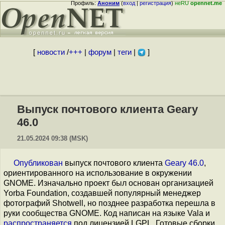
Профиль:
Аноним
(
вход
|
регистрация
)
неRU
opennet.me
[
новости
/
+++
|
форум
|
теги
|
]
Выпуск почтового клиента Geary
46.0
21.05.2024 09:38 (MSK)
Опубликован
выпуск почтового клиента
Geary 46.0
,
ориентированного на использование в окружении
GNOME. Изначально проект был основан организацией
Yorba Foundation, создавшей популярный менеджер
фотографий Shotwell, но позднее разработка перешла в
руки сообщества GNOME. Код написан на языке Vala и
распространяется
под лицензией LGPL. Готовые сборки