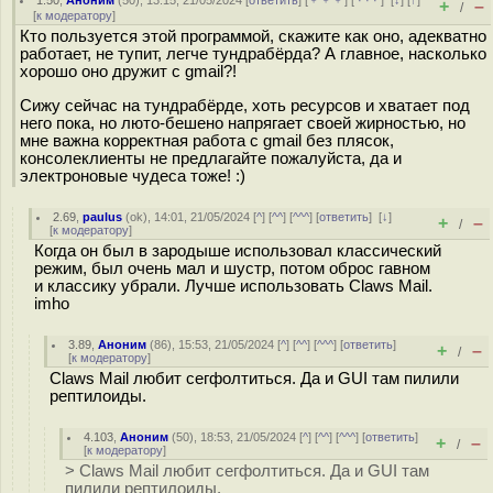
1.50
,
Аноним
(
50
), 13:15, 21/05/2024 [
ответить
] [
﹢﹢﹢
] [
· · ·
]
[
↓
] [
↑
]
+
–
/
[
к модератору
]
Кто пользуется этой программой, скажите как оно, адекватно
работает, не тупит, легче тундрабёрда? А главное, насколько
хорошо оно дружит с gmail?!
Сижу сейчас на тундрабёрде, хоть ресурсов и хватает под
него пока, но люто-бешено напрягает своей жирностью, но
мне важна корректная работа с gmail без плясок,
консолеклиенты не предлагайте пожалуйста, да и
электроновые чудеса тоже! :)
2.69
,
paulus
(
ok
), 14:01, 21/05/2024 [
^
] [
^^
] [
^^^
] [
ответить
]
[
↓
]
+
–
/
[
к модератору
]
Когда он был в зародыше использовал классический
режим, был очень мал и шустр, потом оброс гавном
и классику убрали. Лучше использовать Claws Mail.
imho
3.89
,
Аноним
(
86
), 15:53, 21/05/2024 [
^
] [
^^
] [
^^^
] [
ответить
]
+
–
/
[
к модератору
]
Claws Mail любит сегфолтиться. Да и GUI там пилили
рептилоиды.
4.103
,
Аноним
(
50
), 18:53, 21/05/2024 [
^
] [
^^
] [
^^^
] [
ответить
]
+
–
/
[
к модератору
]
> Claws Mail любит сегфолтиться. Да и GUI там
пилили рептилоиды.