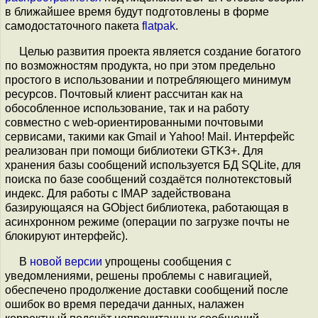
в ближайшее время будут подготовлены в форме
самодостаточного пакета
flatpak
.
Целью развития проекта является создание богатого
по возможностям продукта, но при этом предельно
простого в использовании и потребляющего минимум
ресурсов. Почтовый клиент рассчитан как на
обособленное использование, так и на работу
совместно с web-ориентированными почтовыми
сервисами, такими как Gmail и Yahoo! Mail. Интерфейс
реализован при помощи библиотеки GTK3+. Для
хранения базы сообщений используется БД SQLite, для
поиска по базе сообщений создаётся полнотекстовый
индекс. Для работы с IMAP задействована
базирующаяся на GObject библиотека, работающая в
асинхронном режиме (операции по загрузке почты не
блокируют интерфейс).
В
новой версии
упрощены сообщения с
уведомлениями, решены проблемы с навигацией,
обеспечено продолжение доставки сообщений после
ошибок во время передачи данных, налажен