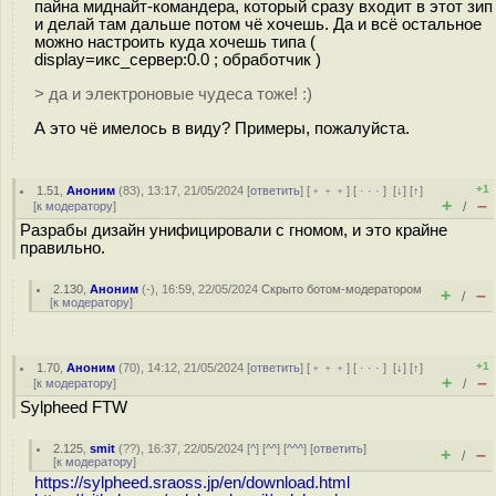
пайна миднайт-командера, который сразу входит в этот зип
и делай там дальше потом чё хочешь. Да и всё остальное
можно настроить куда хочешь типа (
display=икс_сервер:0.0 ; обработчик )
> да и электроновые чудеса тоже! :)
А это чё имелось в виду? Примеры, пожалуйста.
+1
1.51
,
Аноним
(
83
), 13:17, 21/05/2024 [
ответить
] [
﹢﹢﹢
] [
· · ·
]
[
↓
] [
↑
]
+
–
[
к модератору
]
/
Разрабы дизайн унифицировали с гномом, и это крайне
правильно.
2.130
,
Аноним
(
-
), 16:59, 22/05/2024
Скрыто ботом-модератором
+
–
/
[
к модератору
]
+1
1.70
,
Аноним
(
70
), 14:12, 21/05/2024 [
ответить
] [
﹢﹢﹢
] [
· · ·
]
[
↓
] [
↑
]
+
–
[
к модератору
]
/
Sylpheed FTW
2.125
,
smit
(
??
), 16:37, 22/05/2024 [
^
] [
^^
] [
^^^
] [
ответить
]
+
–
/
[
к модератору
]
https://sylpheed.sraoss.jp/en/download.html