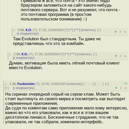
Привыкли ж все, что почта - это значит надо
браузером заломиться на сайт какого-нибудь
почтового сервера. Вот и не разумеют, что почта -
это почтовая программа (в простом
пользовательском понимании) :-)
3.96
,
К.О.
(
?
), 17:26, 21/05/2024 [
^
] [
^^
] [
^^^
] [
ответить
]
[
↑
]
+
–
/
[
к модератору
]
Там Evolution был стандартным. Ты даже не
представляешь что это за комбайн.
2.98
,
К.О.
(
?
), 17:28, 21/05/2024 [
^
] [
^^
] [
^^^
] [
ответить
]
[
↑
]
+
–
/
[
к модератору
]
Думаю, мотивация была иметь лёгкий почтовый клиент
вместо Evolution.
+1
1.38
,
Fucknonim
(
?
), 12:49, 21/05/2024 [
ответить
] [
﹢﹢﹢
] [
· · ·
]
[
↓
]
+
–
[
↑
] [
к модератору
]
/
На скринах очередной серый на сером хлам. Может быть
стоит выглянуть из своего мирка и посмотреть как выглядят
современные приложения.
Да судя по коментам само приложение мало кому интересно,
важно во что его упаковали, как и все в этом вашем
десктопном линаксе. Бесконечные страдания, что не так
упаковали, не так собрали, изменили интерфейс.