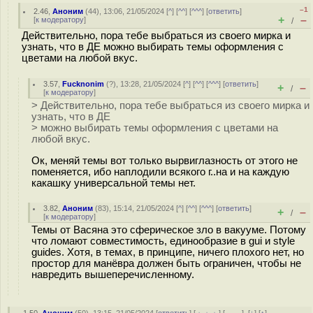
–1
2.46
,
Аноним
(
44
), 13:06, 21/05/2024 [
^
] [
^^
] [
^^^
] [
ответить
]
+
–
[
к модератору
]
/
Действительно, пора тебе выбраться из своего мирка и
узнать, что в ДЕ можно выбирать темы оформления с
цветами на любой вкус.
3.57
,
Fucknonim
(
?
), 13:28, 21/05/2024 [
^
] [
^^
] [
^^^
] [
ответить
]
+
–
/
[
к модератору
]
> Действительно, пора тебе выбраться из своего мирка и
узнать, что в ДЕ
> можно выбирать темы оформления с цветами на
любой вкус.
Ок, меняй темы вот только вырвиглазность от этого не
поменяется, ибо наплодили всякого г..на и на каждую
какашку универсальной темы нет.
3.82
,
Аноним
(
83
), 15:14, 21/05/2024 [
^
] [
^^
] [
^^^
] [
ответить
]
+
–
/
[
к модератору
]
Темы от Васяна это сферическое зло в вакууме. Потому
что ломают совместимость, единообразие в gui и style
guides. Хотя, в темах, в принципе, ничего плохого нет, но
простор для манёвра должен быть ограничен, чтобы не
навредить вышеперечисленному.