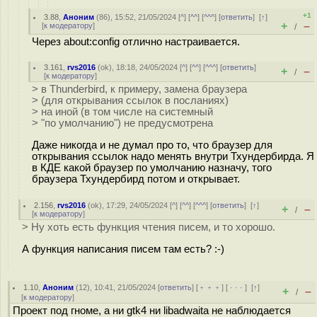
+1
3.88
,
Аноним
(
86
), 15:52, 21/05/2024 [
^
] [
^^
] [
^^^
] [
ответить
]
[
↑
]
+
–
[
к модератору
]
/
Через about:config отлично настраивается.
3.161
,
rvs2016
(
ok
), 18:18, 24/05/2024 [
^
] [
^^
] [
^^^
] [
ответить
]
+
–
/
[
к модератору
]
> в Thunderbird, к примеру, замена браузера
> (для открывания ссылок в посланиях)
> на иной (в том числе на системный
> "по умолчанию") не предусмотрена
Даже никогда и не думал про то, что браузер для
открывания ссылок надо менять внутри Тхундербирда. Я
в КДЕ какой браузер по умолчанию назначу, того
браузера Тхундербирд потом и открывает.
2.156
,
rvs2016
(
ok
), 17:29, 24/05/2024 [
^
] [
^^
] [
^^^
] [
ответить
]
[
↑
]
+
–
/
[
к модератору
]
> Ну хоть есть функция чтения писем, и то хорошо.
А функция написания писем там есть? :-)
1.10
,
Аноним
(
12
), 10:41, 21/05/2024 [
ответить
] [
﹢﹢﹢
] [
· · ·
]
[
↑
]
+
–
/
[
к модератору
]
Проект под гноме, а ни gtk4 ни libadwaita не наблюдается