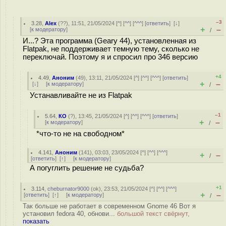
–3
3.28
,
Alex
(
??
), 11:51, 21/05/2024 [
^
] [
^^
] [
^^^
] [
ответить
]
[
↓
]
+
–
[
к модератору
]
/
И...? Эта программа (Geary 44), установленная из
Flatpak, не поддерживает темную тему, сколько не
переключай. Поэтому я и спросил про 346 версию
+4
4.49
,
Аноним
(
49
), 13:11, 21/05/2024 [
^
] [
^^
] [
^^^
] [
ответить
]
+
–
[
↓
] [
к модератору
]
/
Устанавливайте не из Flatpak
–1
5.64
,
КО
(
?
), 13:45, 21/05/2024 [
^
] [
^^
] [
^^^
] [
ответить
]
+
–
[
к модератору
]
/
*что-то не на свободном*
4.141
,
Аноним
(
141
), 03:03, 23/05/2024 [
^
] [
^^
] [
^^^
]
+
–
/
[
ответить
]
[
↑
] [
к модератору
]
А погуглить решение не судьба?
+1
3.114
,
cheburnator9000
(
ok
), 23:53, 21/05/2024 [
^
] [
^^
] [
^^^
]
+
–
[
ответить
]
[
↑
] [
к модератору
]
/
Так больше не работает в современном Gnome 46 Вот я
установил fedora 40, обнови...
большой текст свёрнут,
показать