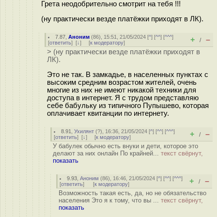
Грета неодобрительно смотрит на тебя !!!
(ну практически везде платёжки приходят в ЛК).
7.87
,
Аноним
(
86
), 15:51, 21/05/2024 [
^
] [
^^
] [
^^^
]
+
–
/
[
ответить
]
[
↓
] [
к модератору
]
> (ну практически везде платёжки приходят в
ЛК).
Это не так. В замкадье, в населенных пунктах с
высоким средним возрастом жителей, очень
многие из них не имеют никакой техники для
доступа в интернет. Я с трудом представляю
себе бабульку из типичного Пупышево, которая
оплачивает квитанции по интернету.
8.91
,
Ухилянт
(
?
), 16:36, 21/05/2024 [
^
] [
^^
] [
^^^
]
+
–
/
[
ответить
]
[
↓
] [
к модератору
]
У бабулек обычно есть внуки и дети, которое это
делают за них онлайн По крайней...
текст свёрнут,
показать
9.93
,
Аноним
(
86
), 16:46, 21/05/2024 [
^
] [
^^
] [
^^^
]
+
–
/
[
ответить
]
[
к модератору
]
Возможность такая есть, да, но не обязательство
населения Это я к тому, что вы ...
текст свёрнут,
показать