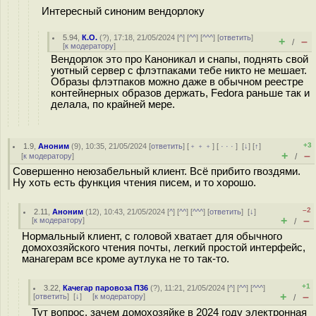
Интересный синоним вендорлоку
5.94
,
К.О.
(
?
), 17:18, 21/05/2024 [
^
] [
^^
] [
^^^
] [
ответить
]
+
–
/
[
к модератору
]
Вендорлок это про Каноникал и снапы, поднять свой
уютный сервер с флэтпаками тебе никто не мешает.
Образы флэтпаков можно даже в обычном реестре
контейнерных образов держать, Fedora раньше так и
делала, по крайней мере.
+3
1.9
,
Аноним
(
9
), 10:35, 21/05/2024 [
ответить
] [
﹢﹢﹢
] [
· · ·
]
[
↓
] [
↑
]
+
–
[
к модератору
]
/
Совершенно неюзабельный клиент. Всё прибито гвоздями.
Ну хоть есть функция чтения писем, и то хорошо.
–2
2.11
,
Аноним
(
12
), 10:43, 21/05/2024 [
^
] [
^^
] [
^^^
] [
ответить
]
[
↓
]
+
–
[
к модератору
]
/
Нормальный клиент, с головой хватает для обычного
домохозяйского чтения почты, легкий простой интерфейс,
манагерам все кроме аутлука не то так-то.
+1
3.22
,
Качегар паровоза П36
(
?
), 11:21, 21/05/2024 [
^
] [
^^
] [
^^^
]
+
–
[
ответить
]
[
↓
] [
к модератору
]
/
Тут вопрос, зачем домохозяйке в 2024 году электронная