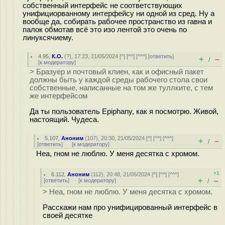
собственный интерфейс не соответствующих
унифициорванному интерфейсу ни одной из сред. Ну а
вообще да, собирать рабочее пространство из гавна и
палок обмотав всё это изо лентой это очень по
линуксячиему.
4.95
,
К.О.
(
?
), 17:23, 21/05/2024 [
^
] [
^^
] [
^^^
] [
ответить
]
+
–
/
[
к модератору
]
> Бразуер и почтовый клиен, как и офисный пакет
должны быть у каждой среды рабочего стола свои
собственные, написанные на том же туллките, с тем
же интерфейсом
Да ты пользователь Epiphany, как я посмотрю. Живой,
настоящий. Чудеса.
5.107
,
Аноним
(
107
), 20:30, 21/05/2024 [
^
] [
^^
] [
^^^
]
+
–
/
[
ответить
]
[
к модератору
]
Неа, гном не люблю. У меня десятка с хромом.
+1
6.112
,
Аноним
(
112
), 20:48, 21/05/2024 [
^
] [
^^
] [
^^^
]
+
–
[
ответить
]
[
к модератору
]
/
> Неа, гном не люблю. У меня десятка с хромом.
Расскажи нам про унифицированный интерфейс в
своей десятке