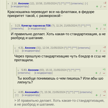
–2
2.16
,
Аноним
(
12
), 10:58, 21/05/2024 [
^
] [
^^
] [
^^^
] [
ответить
]
[
↑
]
+
–
[
к модератору
]
/
Красношапка переводит все на флатпаки, в федоре
приоритет такой, с разморозкой -
+2
3.23
,
Качегар паровоза П36
(
?
), 11:24, 21/05/2024 [
^
] [
^^
] [
^^^
]
+
–
[
ответить
]
[
к модератору
]
/
И правильно делает. Хоть какая-то стандартизация, а не
разброд и шатание.
–2
4.31
,
Аноним
(
31
), 12:34, 21/05/2024 [
^
] [
^^
] [
^^^
] [
ответить
]
+
–
[
↓
] [
к модератору
]
/
Через прошлую стандартизацию чуть бэкдор в ссш не
протащили.
+1
5.83
,
Аноним
(
83
), 15:15, 21/05/2024 [
^
] [
^^
] [
^^^
]
+
–
[
ответить
]
[
к модератору
]
/
Ты вообще понимаешь о чем пишешь? Или абы шо
ляпнуть?
–1
4.85
,
АнонимКо
(
?
), 15:36, 21/05/2024 [
^
] [
^^
] [
^^^
] [
ответить
]
+
–
[
↑
] [
к модератору
]
/
> И правильно делает. Хоть какая-то стандартизация,
а не разброд и шатание.