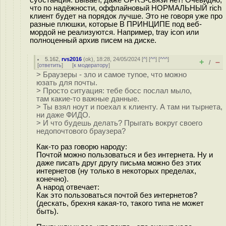
что по надёжности, оффлайновый НОРМАЛЬНЫЙ rich
клиент будет на порядок лучше. Это не говоря уже про
разные плюшки, которые В ПРИНЦИПЕ под веб-
мордой не реализуются. Например, tray icon или
полноценный архив писем на диске.
5.162
,
rvs2016
(
ok
), 18:28, 24/05/2024 [
^
] [
^^
] [
^^^
]
+
–
/
[
ответить
]
[
к модератору
]
> Браузеры - зло и самое туnое, что можно
юзать для почты.
> Просто ситуация: тебе босс послал мыло,
там какие-то важные данные.
> Ты взял ноут и поехал к клиенту. А там ни тырнета,
ни даже ФИДО.
> И что будешь делать? Прыгать вокруг своего
недопочтового браузера?
Как-то раз говорю народу:
Почтой можно пользоваться и без интернета. Ну и
даже писать друг другу письма можно без этих
интернетов (ну только в некоторых пределах,
конечно).
А народ отвечает:
Как это пользоваться почтой без интернетов?
(дескать, брехня какая-то, такого типа не может
быть).