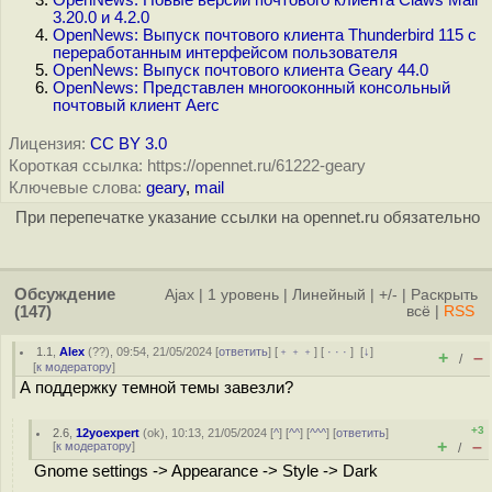
OpenNews: Новые версии почтового клиента Claws Mail
3.20.0 и 4.2.0
OpenNews: Выпуск почтового клиента Thunderbird 115 c
переработанным интерфейсом пользователя
OpenNews: Выпуск почтового клиента Geary 44.0
OpenNews: Представлен многооконный консольный
почтовый клиент Aerc
Лицензия:
CC BY 3.0
Короткая ссылка: https://opennet.ru/61222-geary
Ключевые слова:
geary
,
mail
При перепечатке указание ссылки на opennet.ru обязательно
Обсуждение
Ajax
|
1 уровень
|
Линейный
|
+/-
|
Раскрыть
(147)
всё
|
RSS
1.1
,
Alex
(
??
), 09:54, 21/05/2024 [
ответить
] [
﹢﹢﹢
] [
· · ·
]
[
↓
]
+
–
/
[
к модератору
]
А поддержку темной темы завезли?
+3
2.6
,
12yoexpert
(
ok
), 10:13, 21/05/2024 [
^
] [
^^
] [
^^^
] [
ответить
]
+
–
[
к модератору
]
/
Gnome settings -> Appearance -> Style -> Dark