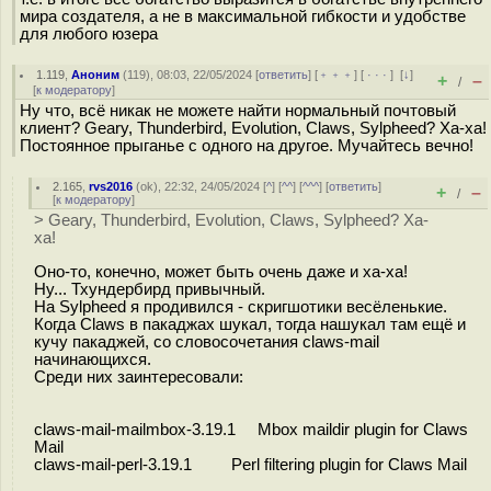
мира создателя, а не в максимальной гибкости и удобстве
для любого юзера
1.119
,
Аноним
(
119
), 08:03, 22/05/2024 [
ответить
] [
﹢﹢﹢
] [
· · ·
]
[
↓
]
+
–
/
[
к модератору
]
Ну что, всё никак не можете найти нормальный почтовый
клиент? Geary, Thunderbird, Evolution, Claws, Sylpheed? Ха-ха!
Постоянное прыганье с одного на другое. Мучайтесь вечно!
2.165
,
rvs2016
(
ok
), 22:32, 24/05/2024 [
^
] [
^^
] [
^^^
] [
ответить
]
+
–
/
[
к модератору
]
> Geary, Thunderbird, Evolution, Claws, Sylpheed? Ха-
ха!
Оно-то, конечно, может быть очень даже и ха-ха!
Ну... Тхундербирд привычный.
На Sylpheed я продивился - скригшотики весёленькие.
Когда Claws в пакаджах шукал, тогда нашукал там ещё и
кучу пакаджей, со словосочетания claws-mail
начинающихся.
Среди них заинтересовали:
claws-mail-mailmbox-3.19.1 Mbox maildir plugin for Claws
Mail
claws-mail-perl-3.19.1 Perl filtering plugin for Claws Mail