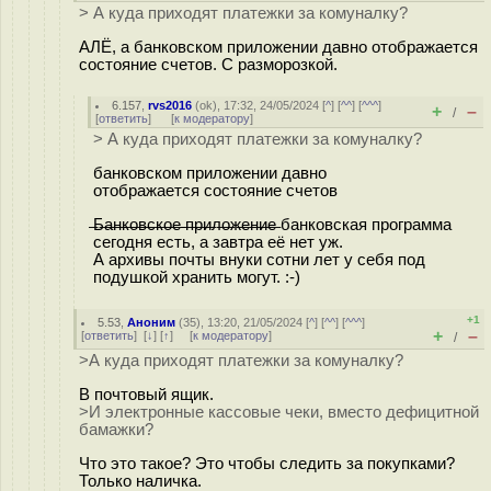
> А куда приходят платежки за комуналку?
АЛЁ, а банковском приложении давно отображается
состояние счетов. С разморозкой.
6.157
,
rvs2016
(
ok
), 17:32, 24/05/2024 [
^
] [
^^
] [
^^^
]
+
–
/
[
ответить
]
[
к модератору
]
> А куда приходят платежки за комуналку?
банковском приложении давно
отображается состояние счетов
̶Б̶а̶н̶к̶о̶в̶с̶к̶о̶е̶ ̶п̶р̶и̶л̶о̶ж̶е̶н̶и̶е̶ банковская программа
сегодня есть, а завтра её нет уж.
А архивы почты внуки сотни лет у себя под
подушкой хранить могут. :-)
+1
5.53
,
Аноним
(
35
), 13:20, 21/05/2024 [
^
] [
^^
] [
^^^
]
+
–
[
ответить
]
[
↓
] [
↑
] [
к модератору
]
/
>А куда приходят платежки за комуналку?
В почтовый ящик.
>И электронные кассовые чеки, вместо дефицитной
бамажки?
Что это такое? Это чтобы следить за покупками?
Только наличка.