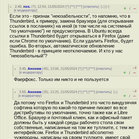
2.40
,
nox.
(
?
), 12:54, 21/05/2024 [
^
] [
^^
] [
^^^
] [
ответить
]
[
↓
] [
↑
]
+
–
/
[
к модератору
]
Если это - признак "неюзабельности", то напомню, что в
Thunderbird, к примеру, замена браузера (для открывания
ссылок в посланиях) на иной (в том числе на системный
"по умолчанию") не предусмотрена. В Ubuntu всегда
ссылки в Thunderbird будeт открываться в Firefox (даже
если Chrome по умолчанию). Если удалить Firefox, будет
ошибка. Во-вторых, автоматическое обновление
Thunderbird - в принципе неотключаемое. И кто у нас
"неюзабельный"?
–3
3.45
,
Аноним
(
45
), 13:06, 21/05/2024 [
^
] [
^^
] [
^^^
] [
ответить
]
+
–
[
к модератору
]
/
Фаерфокс. Только им никто и не пользуется
–3
3.55
,
Аноним
(
35
), 13:25, 21/05/2024 [
^
] [
^^
] [
^^^
] [
ответить
]
[
↓
]
+
–
[
к модератору
]
/
Да потому что Firefox и Thunderbird это чисто виндузячяя
софтина которую по какой-то причине пихают во все
дистрибутивы по умолчанию, точно также как и Libre
Office. Бразуер и почтовый клиен, как и офисный пакет
должны быть у каждой среды рабочего стола свои
собственные, написанные на том же туллките, с тем же
интерфейсом. Firefox и Thunderbird абсолютно
чужеродны, написаны на своем туллките, имеют свой