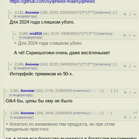
https://github.com/sylpheed-mail/sylpheed
2.131
,
Аноним
(
135
), 20:53, 22/05/2024 [
^
] [
^^
] [
^^^
] [
ответить
]
[
↓
]
+
–
/
[
к модератору
]
Для 2024 года слишком убого.
3.164
,
rvs2016
(
ok
), 21:07, 24/05/2024 [
^
] [
^^
] [
^^^
] [
ответить
]
+
–
/
[
к модератору
]
> Для 2024 года слишком убого
А чё! Скриншотики очень даже весёленькие!
2.145
,
Аноним
(
141
), 01:53, 24/05/2024 [
^
] [
^^
] [
^^^
] [
ответить
]
[
↑
]
+
–
/
[
к модератору
]
Интерфейс прямиком из 90-х.
1.101
,
Аноним
(
101
), 17:51, 21/05/2024 [
ответить
] [
﹢﹢﹢
] [
· · ·
]
[
↑
]
+
–
/
[
к модератору
]
Gtk4 бы, цены бы ему не было
+1
1.104
,
Аноним
(
104
), 19:04, 21/05/2024 [
ответить
] [
﹢﹢﹢
] [
· · ·
]
+
–
[
к модератору
]
/
> богатого по возможностям продукта, но при этом
предельно простого
т.е. в итоге все богатство выразится в богатстве внутреннего