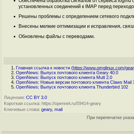
Обеспечена обработка сигналов от сервиса logind
установленных соединений к IMAP перед переход
Решены проблемы с определением сетевого подкл
Внесены мелкие оптимизации и исправления, связ
Обновлены файлы с переводами.
Главная ссылка к новости (
https://www.omglinux.com/geary
OpenNews: Выпуск почтового клиента Geary 40.0
OpenNews: Выпуск почтового клиента Mutt 2.0
OpenNews: Новые версии почтового клиента Claws Mail 3.
OpenNews: Выпуск почтового клиента Thunderbird 102
Лицензия:
CC BY 3.0
Короткая ссылка: https://opennet.ru/59414-geary
Ключевые слова:
geary
,
mail
При перепечатке указа