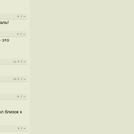
+
–
/
аль!
+
–
/
- это
+
–
/
+1
+
–
/
+5
+
–
/
ыл близок к
+
–
/