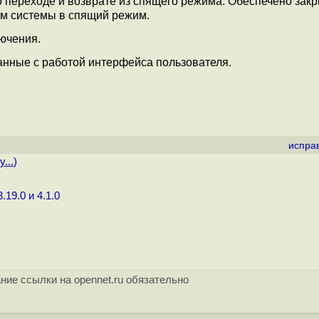
 о переходе и возврате из спящего режима. Обеспечено зак
ом системы в спящий режим.
ючения.
анные с работой интерфейса пользователя.
испра
...
)
19.0 и 4.1.0
ние ссылки на opennet.ru обязательно