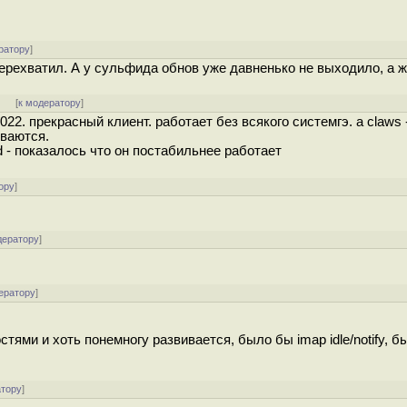
ратору
]
перехватил. А у сульфида обнов уже давненько не выходило, а ж
]
[
к модератору
]
 2022. прекрасный клиент. работает без всякого системгэ. а claws 
иваются.
d - показалось что он постабильнее работает
ору
]
дератору
]
ератору
]
ями и хоть понемногу развивается, было бы imap idle/notify, б
атору
]