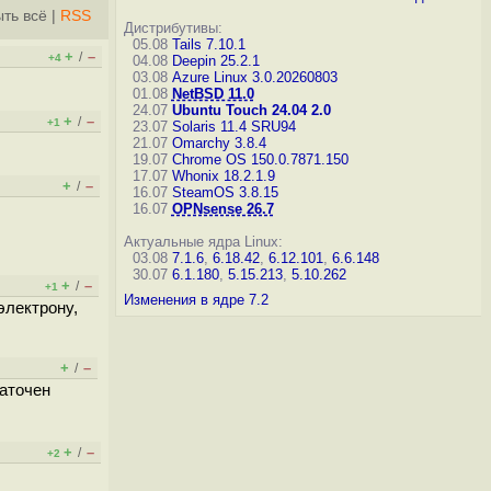
ть всё
|
RSS
Дистрибутивы:
05.08
Tails 7.10.1
+
–
/
+4
04.08
Deepin 25.2.1
03.08
Azure Linux 3.0.20260803
01.08
NetBSD 11.0
24.07
Ubuntu Touch 24.04 2.0
+
–
/
+1
23.07
Solaris 11.4 SRU94
21.07
Omarchy 3.8.4
19.07
Chrome OS 150.0.7871.150
17.07
Whonix 18.2.1.9
+
–
/
16.07
SteamOS 3.8.15
16.07
OPNsense 26.7
Актуальные ядра Linux:
03.08
7.1.6
,
6.18.42
,
6.12.101
,
6.6.148
30.07
6.1.180
,
5.15.213
,
5.10.262
+
–
/
+1
Изменения в ядре 7.2
 электрону,
+
–
/
заточен
+
–
/
+2