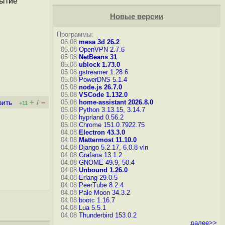
рытие
Новые версии
Программы:
06.08
mesa 3d 26.2
05.08
OpenVPN 2.7.6
05.08
NetBeans 31
05.08
ublock 1.73.0
05.08
gstreamer 1.28.6
05.08
PowerDNS 5.1.4
05.08
node.js 26.7.0
05.08
VSCode 1.132.0
+
–
05.08
home-assistant 2026.8.0
вить
/
+11
05.08
Python 3.13.15, 3.14.7
05.08
hyprland 0.56.2
05.08
Chrome 151.0.7922.75
04.08
Electron 43.3.0
04.08
Mattermost 11.10.0
04.08
Django 5.2.17, 6.0.8
vln
04.08
Grafana 13.1.2
04.08
GNOME 49.9, 50.4
04.08
Unbound 1.26.0
04.08
Erlang 29.0.5
04.08
PeerTube 8.2.4
04.08
Pale Moon 34.3.2
04.08
bootc 1.16.7
04.08
Lua 5.5.1
04.08
Thunderbird 153.0.2
далее>>