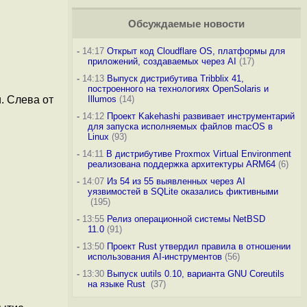
Обсуждаемые новости
-
14:17
Открыт код Cloudflare OS, платформы для
приложений, создаваемых через AI
(17)
-
14:13
Выпуск дистрибутива Tribblix 41,
построенного на технологиях OpenSolaris и
Illumos
(14)
. Слева от
-
14:12
Проект Kakehashi развивает инструментарий
для запуска исполняемых файлов macOS в
Linux
(93)
-
14:11
В дистрибутиве Proxmox Virtual Environment
реализована поддержка архитектуры ARM64
(6)
-
14:07
Из 54 из 55 выявленных через AI
уязвимостей в SQLite оказались фиктивными
(195)
-
13:55
Релиз операционной системы NetBSD
11.0
(91)
-
13:50
Проект Rust утвердил правила в отношении
использования AI-инструментов
(56)
-
13:30
Выпуск uutils 0.10, варианта GNU Coreutils
на языке Rust
(37)