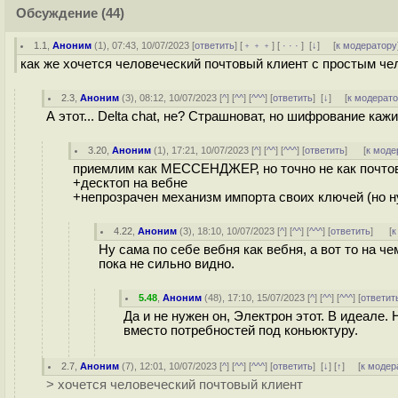
Обсуждение
(44)
1.1
,
Аноним
(
1
), 07:43, 10/07/2023 [
ответить
] [
﹢﹢﹢
] [
· · ·
]
[
↓
] [
к модератору
как же хочется человеческий почтовый клиент с простым ч
2.3
,
Аноним
(
3
), 08:12, 10/07/2023 [
^
] [
^^
] [
^^^
] [
ответить
]
[
↓
] [
к модерат
А этот... Delta chat, не? Страшноват, но шифрование каж
3.20
,
Аноним
(
1
), 17:21, 10/07/2023 [
^
] [
^^
] [
^^^
] [
ответить
]
[
к моде
приемлим как МЕССЕНДЖЕР, но точно не как почто
+десктоп на вебне
+непрозрачен механизм импорта своих ключей (но ну
4.22
,
Аноним
(
3
), 18:10, 10/07/2023 [
^
] [
^^
] [
^^^
] [
ответить
]
[
к
Ну сама по себе вебня как вебня, а вот то на чем
пока не сильно видно.
5.48
,
Аноним
(
48
), 17:10, 15/07/2023 [
^
] [
^^
] [
^^^
] [
ответит
Да и не нужен он, Электрон этот. В идеале.
вместо потребностей под коньюктуру.
2.7
,
Аноним
(
7
), 12:01, 10/07/2023 [
^
] [
^^
] [
^^^
] [
ответить
]
[
↓
] [
↑
] [
к модер
> хочется человеческий почтовый клиент