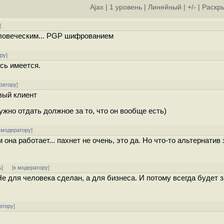
Ajax
|
1 уровень
|
Линейный
|
+/-
|
Раскры
]
еловеческим... PGP шифрованием
ору
]
ись имеется.
ратору
]
вый клиент
жно отдать должное за то, что он вообще есть)
 модератору
]
 она работает... пахнет не очень, это да. Но что-то альтернатив
ь
]
[
к модератору
]
 Не для человека сделан, а для бизнеса. И потому всегда будет 
атору
]