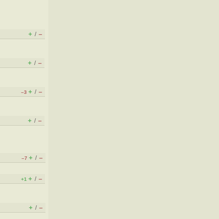
+
–
/
+
–
/
+
–
/
–3
+
–
/
+
–
/
–7
+
–
/
+1
+
–
/