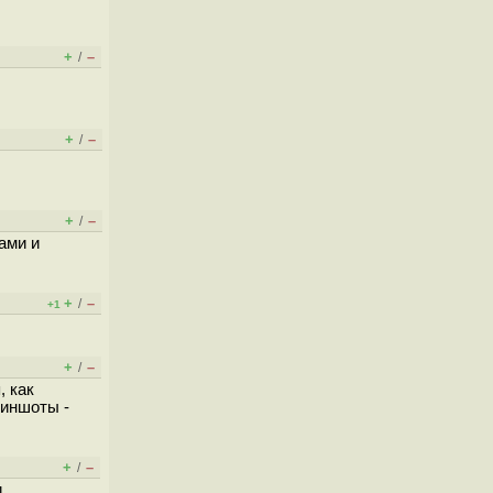
+
–
/
+
–
/
+
–
/
ами и
+
–
/
+1
+
–
/
, как
риншоты -
+
–
/
и