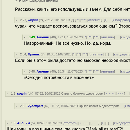
> PGP шифрованием
Расскажи, как ты его используешь и зачем. Для себя ин
2.27
,
жирик
(
?
), 23:12, 10/07/2023 [
^
] [
^^
] [
^^^
] [
ответить
]
[
↓
] [
к модерато
чувак, что мешает воспользоваться эволюшеном? Второй
3.49
,
Аноним
(
48
), 17:11, 15/07/2023 [
^
] [
^^
] [
^^^
] [
ответить
]
[
к мод
Наворочанный. Не всё нужно. Но, да, норм.
2.34
,
Пряник
(
?
), 10:38, 11/07/2023 [
^
] [
^^
] [
^^^
] [
ответить
]
[
↑
] [
к модерат
Если бы в этом была достаточно высокая необходимость
3.40
,
Аноним
(
40
), 18:34, 11/07/2023 [
^
] [
^^
] [
^^^
] [
ответить
]
[
к мод
«Сегодня потребности в мясе нет»
1.2
,
soarin
(
ok
), 07:52, 10/07/2023
Скрыто ботом-модератором
[
﹢﹢﹢
] [
· · ·
] 
2.6
,
12yoexpert
(
ok
), 11:22, 10/07/2023
Скрыто ботом-модератором
[
к м
1.5
,
Аноним
(
5
), 10:43, 10/07/2023 [
ответить
] [
﹢﹢﹢
] [
· · ·
]
[
↓
] [
↑
] [
к модерат
Шли годы, а воз и ныне там, где кнопка "Mark all as read"?)