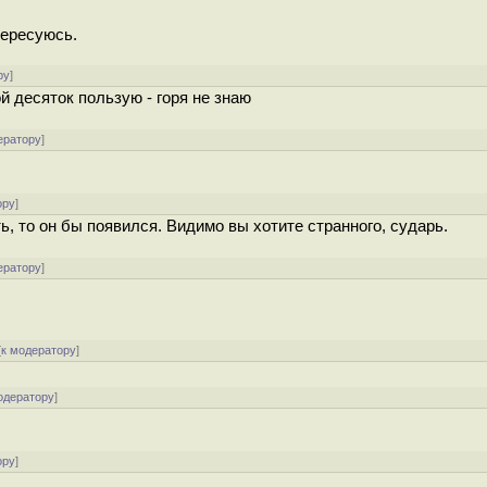
тересуюсь.
ру
]
 десяток пользую - горя не знаю
ератору
]
ору
]
, то он бы появился. Видимо вы хотите странного, сударь.
ератору
]
[
к модератору
]
одератору
]
ору
]