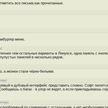
тметить все письма как прочитанные.
]
амбургер меню.
у
]
личнее чем остальные варианты в Линуксе, одна панель с кнопк
лупустых панелей в несколько рядов.
, а иконки стали чёрно-белыми.
атору
]
корявый и дубовый интерфейс представить сложно. Софт пилится
 Сообщаешь о багах - в упор не видят, а если прикладываешь ск
ратору
]
беспроблемный по сравнению с остальными, и нет необходимост