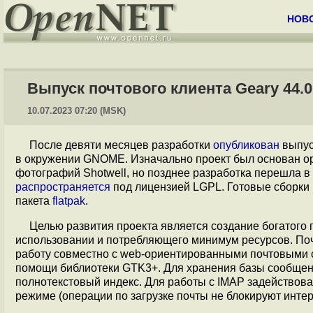
НОВ
Выпуск почтового клиента Geary 44.0
10.07.2023 07:20 (MSK)
После девяти месяцев разработки
опубликован
выпус
в окружении GNOME. Изначально проект был основан о
фотографий Shotwell, но позднее разработка перешла в
распространяется
под лицензией LGPL. Готовые сборки
пакета
flatpak
.
Целью развития проекта является создание богатого 
использовании и потребляющего минимум ресурсов. Почт
работу совместно с web-ориентированными почтовыми се
помощи библиотеки GTK3+. Для хранения базы сообщени
полнотекстовый индекс. Для работы с IMAP задействов
режиме (операции по загрузке почты не блокируют инте