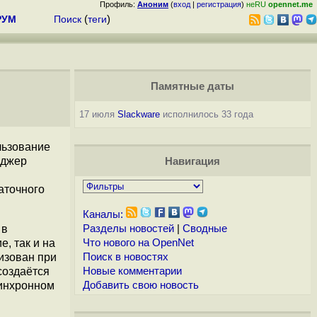
Профиль:
Аноним
(
вход
|
регистрация
)
неRU
opennet.me
РУМ
Поиск
(
теги
)
Памятные даты
17 июля
Slackware
исполнилось 33 года
льзование
еджер
Навигация
аточного
Каналы:
 в
Разделы новостей
|
Сводные
, так и на
Что нового на OpenNet
изован при
Поиск в новостях
создаётся
Новые комментарии
синхронном
Добавить свою новость