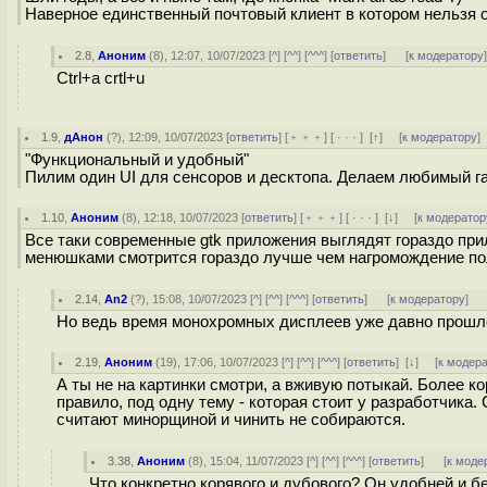
Наверное единственный почтовый клиент в котором нельзя о
2.8
,
Аноним
(
8
), 12:07, 10/07/2023 [
^
] [
^^
] [
^^^
] [
ответить
]
[
к модератору
Ctrl+a crtl+u
1.9
,
дАнон
(
?
), 12:09, 10/07/2023 [
ответить
] [
﹢﹢﹢
] [
· · ·
]
[
↑
] [
к модератору
]
"Функциональный и удобный"
Пилим один UI для сенсоров и десктопа. Делаем любимый г
1.10
,
Аноним
(
8
), 12:18, 10/07/2023 [
ответить
] [
﹢﹢﹢
] [
· · ·
]
[
↓
] [
к модератор
Все таки современные gtk приложения выглядят гораздо при
менюшками смотрится гораздо лучше чем нагромождение по
2.14
,
An2
(
?
), 15:08, 10/07/2023 [
^
] [
^^
] [
^^^
] [
ответить
]
[
к модератору
]
Но ведь время монохромных дисплеев уже давно прошло
2.19
,
Аноним
(
19
), 17:06, 10/07/2023 [
^
] [
^^
] [
^^^
] [
ответить
]
[
↓
] [
к модер
А ты не на картинки смотри, а вживую потыкай. Более 
правило, под одну тему - которая стоит у разработчика.
считают минорщиной и чинить не собираются.
3.38
,
Аноним
(
8
), 15:04, 11/07/2023 [
^
] [
^^
] [
^^^
] [
ответить
]
[
к моде
Что конкретно корявого и дубового? Он удобней и 