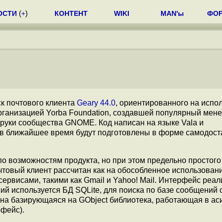
ОСТИ
(
+
)
КОНТЕНТ
WIKI
MAN'ы
ФО
к почтового клиента
Geary 44.0
, ориентированного на испо
рганизацией Yorba Foundation, создавшей популярный мен
 руки сообщества GNOME. Код написан на языке Vala и
 в ближайшее время будут подготовлены в форме самодост
по возможностям продукта, но при этом предельно простого
овый клиент рассчитан как на обособленное использование
рвисами, такими как Gmail и Yahoo! Mail. Интерфейс реал
й используется БД SQLite, для поиска по базе сообщений 
ана базирующаяся на GObject библиотека, работающая в а
рфейс).