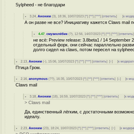
Sylpheed - не благодари
3.24
,
Аноним
(
3
), 18:36, 10/07/2023 [
^
] [
^^
] [
^^^
] [
ответить
]
[
к моде
А он разве не все? Инициативу кажется Claws mail 
4.47
,
смузихлёбик
(
?
), 12:56, 14/07/2023 [
^
] [
^^
] [
^^^
] [
ответить
не всё: Preview release: 3.8beta1 / 14 September
отдельный форк. они сейчас параллельно разв
долго сидел на claws, потом пересел на sylphee
2.13
,
Аноним
(
-
), 15:06, 10/07/2023 [
^
] [
^^
] [
^^^
] [
ответить
]
[
↑
] [
к модерат
Птица Гром.
2.16
,
anonymous
(
??
), 16:35, 10/07/2023 [
^
] [
^^
] [
^^^
] [
ответить
]
[
↓
] [
к мо
Claws mail
3.18
,
Аноним
(
18
), 16:59, 10/07/2023 [
^
] [
^^
] [
^^^
] [
ответить
]
[
к мод
> Claws mail
Да, единственный лёгким, с достаточными возможност
идеалу.
2.23
,
Аноним
(
23
), 18:24, 10/07/2023 [
^
] [
^^
] [
^^^
] [
ответить
]
[
↑
] [
к модер