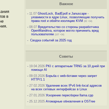
Важное
вания
-
11.07
GhostLock, BadEpoll и Januscape -
тов в
уязвимости в ядре Linux, позволяющие получить
права root и обойти изоляцию KVM
не
(82 +34)
ния.
-
08.07
Вредительство со стороны разработчика
OpenMandriva, которое могло причинить вред
пользователям
(107 +34)
-
Сводка событий за 2025 год
Советы
-
19.04.2026
PKI с аппаратным TRNG за 10 дней при
помощи AI
-
09.03.2026
Борьба с web-ботами через запрет
HTTP/1.1
-
27.02.2026
Удаление всех IPv6 link-local адресов
на всех сетевых интерфейсах в Linux
-
27.01.2026
Ускорение пересборки llama.cpp
-
25.12.2025
Атомарные обновления в OSTree