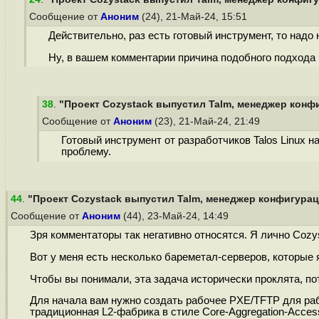
Сообщение от
Аноним
(24), 21-Май-24, 15:51
Действительно, раз есть готовый инструмент, то надо н
Ну, в вашем комментарии причина подобного подхода 
38
.
"Проект Cozystack выпустил Talm, менеджер конфи
Сообщение от
Аноним
(23), 21-Май-24, 21:49
Готовый инструмент от разработчиков Talos Linux 
проблему.
44
.
"Проект Cozystack выпустил Talm, менеджер конфигураци
Сообщение от
Аноним
(44), 23-Май-24, 14:49
Зря комментаторы так негативно относятся. Я лично Cozyst
Вот у меня есть несколько бареметал-серверов, которые 
Чтобы вы понимали, эта задача исторически проклята, пот
Для начала вам нужно создать рабочее PXE/TFTP для работ
традиционная L2-фабрика в стиле Core-Aggregation-Acce