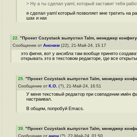
> Ну а ты сделал yaml, который заставит тебя раб
я сделал yaml который позволяет мне тратить на р
шах и нах
22
.
"Проект Cozystack выпустил Talm, менеджер конфигур
Сообщение от
Аноним
(22), 21-Май-24, 15:17
это фигня, вот у ансибла там вообще принято создават
открывать это в текстовом редакторе, где все откры
25
.
"Проект Cozystack выпустил Talm, менеджер конфи
Сообщение от
К.О.
(?), 21-Май-24, 16:51
У меня текстовый редактор при совпадении имён фай
настраивал.
В общем, попробуй Emacs.
39
.
"Проект Cozystack выпустил Talm, менеджер конфи
Сообщение от
анон
(?), 22-Май-24, 01:50