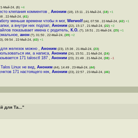
21-Май-24, (6)
+4
место клепания комментов
,
Аноним
(18), 15:11 , 21-Май-24, (
18
)
+1
58 , 22-Май-24, (
41
)
аботу меньше времени чтобы я мог
,
Werwolf
(ok), 07:58 , 22-Май-24, (
42
)
+1
апки, а внутри них подпап
,
Аноним
(22), 15:17 , 21-Май-24, (
22
)
+2
айлов показывает имена с родитель
,
К.О.
(?), 16:51 , 21-Май-24, (
25
)
+1
ормальное
,
анон
(?), 01:50 , 22-Май-24, (
39
)
+2
3), 09:54 , 22-Май-24, (
43
)
+1
и для железок можно
,
Аноним
(23), 15:36 , 21-Май-24, (
23
)
пользоваться им, а написа
,
Аноним
(24), 15:51 , 21-Май-24, (
24
)
азывается 171 talosctl 187
,
Аноним
(23), 21:49 , 21-Май-24, (
38
)
–1
Talos Linux не вид
,
Аноним
(44), 14:49 , 23-Май-24, (
44
)
унктов 171 настоящего кек
,
Аноним
(23), 22:57 , 23-Май-24, (
46
)
 для Ta..."