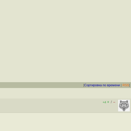
[
Сортировка по времени
|
RSS
]
+
–
/
+4