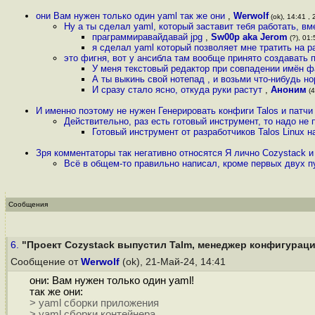
они Вам нужен только один yaml так же они
,
Werwolf
(ok), 14:41 , 
Ну а ты сделал yaml, который заставит тебя работать, в
праграммиравайдавай jpg
,
Sw00p aka Jerom
(?), 01:
я сделал yaml который позволяет мне тратить на р
это фигня, вот у ансибла там вообще принято создавать п
У меня текстовый редактор при совпадении имён ф
А ты выкинь свой нотепад , и возьми что-нибудь н
И сразу стало ясно, откуда руки растут
,
Аноним
(4
И именно поэтому не нужен Генерировать конфиги Talos и патч
Действительно, раз есть готовый инструмент, то надо не 
Готовый инструмент от разработчиков Talos Linux н
Зря комментаторы так негативно относятся Я лично Cozystack и 
Всё в общем-то правильно написал, кроме первых двух п
Сообщения
6.
"Проект Cozystack выпустил Talm, менеджер конфигураций
Сообщение от
Werwolf
(ok), 21-Май-24, 14:41
они: Вам нужен только один yaml!
так же они:
> yaml сборки приложения
> yaml сборки контейнера