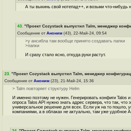
А ты выкинь свой нотепад++, и возьми что-нибудь
43
.
"Проект Cozystack выпустил Talm, менеджер конфи
Сообщение от
Аноним
(43), 22-Май-24, 09:54
>у ансибла там вообще принято создавать папки
>папки
И сразу стало ясно, откуда руки растут.
23
.
"Проект Cozystack выпустил Talm, менеджер конфигураци
Сообщение от
Аноним
(23), 21-Май-24, 15:36
> Talm повторяет структуру Helm
И именно поэтому не нужен. Генерировать конфиги Talos 
опроса Talos API нужно знать адрес сервера, что так, что
универсальное решение для всех. Если уж на то пошло, 
компаниями, а в облаках не актуально, там уже удобное AP
24
.
"Проект Cozystack выпустил Talm, менеджер конфигур