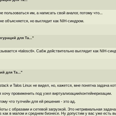
е пользоваться им, а написать свой аналог, потому что...
не объясняется, но выглядит как NIH-синдром.
гураций для Ta..."
называется «talosctl». Сабж действительно выглядит как NIH-с
й для Ta..."
ack и Talos Linux не видел, но, кажется, мне понятна задача ко
я хочу провиженить под узел виртуализации/контейнеризации.
ому что тулчейн для ей решения - это ад.
ы с образами и сетевой загрузкой. Это нетривиальная задача, 
ss как в малом и среднем бизнесе. Ну допустим у вас уже есть