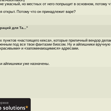
ia Automation)
 не ужасный, но местных от него попрыщит в основном, потому ч
ня открыт. Потому что он принадлежит варе?
аций для Ta..."
х пунктов «настоящего кекса», которые приличный вендор делае
енным под все твои фантазии биосом. Ну и айпишники вручную 
 «красивыми» и «запоминающимися» адресами.
н и айпишники уже назначены.