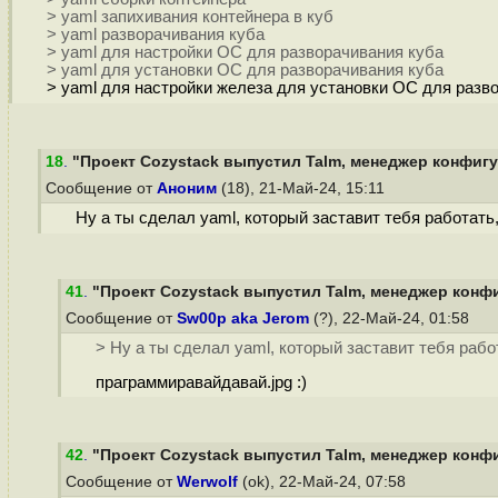
> yaml запихивания контейнера в куб
> yaml разворачивания куба
> yaml для настройки ОС для разворачивания куба
> yaml для установки ОС для разворачивания куба
> yaml для настройки железа для установки ОС для разв
18
.
"Проект Cozystack выпустил Talm, менеджер конфигур
Сообщение от
Аноним
(18), 21-Май-24, 15:11
Ну а ты сделал yaml, который заставит тебя работать
41
.
"Проект Cozystack выпустил Talm, менеджер конфи
Сообщение от
Sw00p aka Jerom
(?), 22-Май-24, 01:58
> Ну а ты сделал yaml, который заставит тебя раб
праграммиравайдавай.jpg :)
42
.
"Проект Cozystack выпустил Talm, менеджер конфи
Сообщение от
Werwolf
(ok), 22-Май-24, 07:58