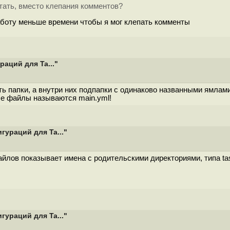
отать, вместо клепания комментов?
аботу меньше времени чтобы я мог клепать комменты
аций для Ta..."
ь папки, а внутри них подпапки с одинаково названными ямлами:
тые файлы называются main.yml!
гураций для Ta..."
лов показывает имена с родительскими директориями, типа tasks
гураций для Ta..."