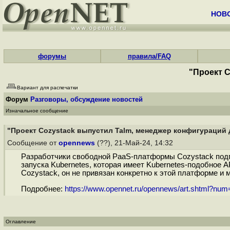
НОВ
форумы
правила/FAQ
"Проект C
Вариант для распечатки
Форум
Разговоры, обсуждение новостей
Изначальное сообщение
"Проект Cozystack выпустил Talm, менеджер конфигураций д
Сообщение от
opennews
(??), 21-Май-24, 14:32
Разработчики свободной PaaS-платформы Cozystack подго
запуска Kubernetes, которая имеет Kubernetes-подобное 
Cozystack, он не привязан конкретно к этой платформе и
Подробнее:
https://www.opennet.ru/opennews/art.shtml?nu
Оглавление