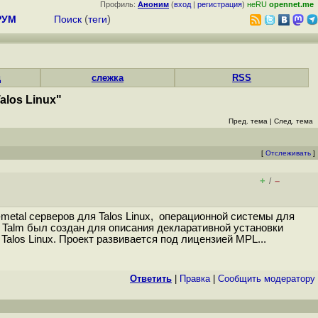
Профиль:
Аноним
(
вход
|
регистрация
)
неRU
opennet.me
РУМ
Поиск
(
теги
)
д
слежка
RSS
alos Linux"
Пред. тема
|
След. тема
[
Отслеживать
]
+
–
/
etal серверов для Talos Linux, операционной системы для
о Talm был создан для описания декларативной установки
alos Linux. Проект развивается под лицензией MPL...
Ответить
|
Правка
|
Cообщить модератору