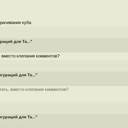
орачивания куба
аций для Ta..."
, вместо клепания комментов?
гураций для Ta..."
отать, вместо клепания комментов?
гураций для Ta..."