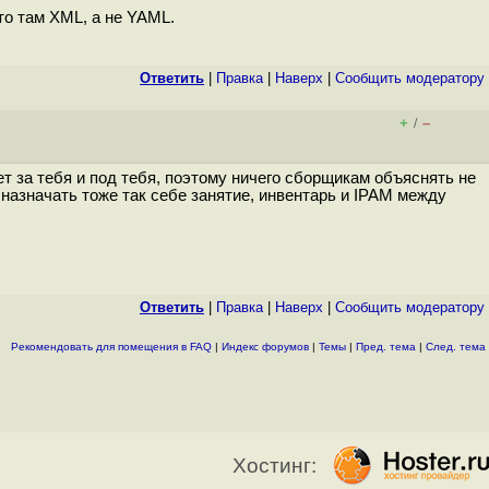
то там XML, а не YAML.
Ответить
|
Правка
|
Наверх
|
Cообщить модератору
+
–
/
т за тебя и под тебя, поэтому ничего сборщикам объяснять не
назначать тоже так себе занятие, инвентарь и IPAM между
Ответить
|
Правка
|
Наверх
|
Cообщить модератору
Рекомендовать для помещения в FAQ
|
Индекс форумов
|
Темы
|
Пред. тема
|
След. тема
Хостинг: