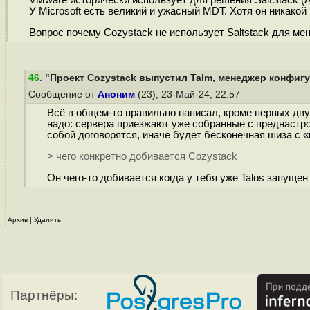
VMware исторически использует для решения SaltStack (Ar
У Microsoft есть великий и ужасный MDT. Хотя он никакой
Вопрос почему Cozystack не использует Saltstack для ме
46
.
"Проект Cozystack выпустил Talm, менеджер конфигур
Сообщение от
Аноним
(23), 23-Май-24, 22:57
Всё в общем-то правильно написал, кроме первых дву
надо: сервера приезжают уже собранные с преднастро
собой договорятся, иначе будет бесконечная шиза с
> чего конкретно добивается Cozystack
Он чего-то добивается когда у тебя уже Talos запуще
Архив
|
Удалить
Партнёры: