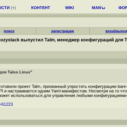
ОСТИ
(
+
)
КОНТЕНТ
WIKI
MAN'ы
ФО
поиск
регистрация
вход/выхо
ozystack выпустил Talm, менеджер конфигураций для T
ля Talos Linux"
товили проект Talm, призванный упростить конфигурацию bare-m
API и настраивается одним Yaml-манифестом. Несмотря на то чт
 может использоваться для управления любыми конфигурациями T
m=61223