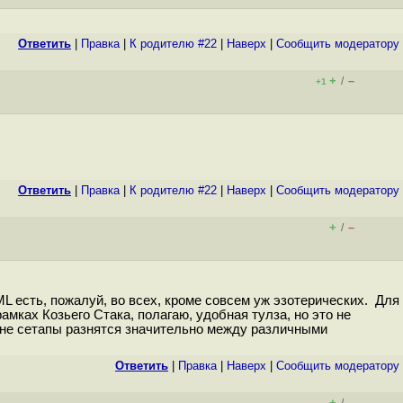
Ответить
|
Правка
|
К родителю #22
|
Наверх
|
Cообщить модератору
+
–
/
+1
Ответить
|
Правка
|
К родителю #22
|
Наверх
|
Cообщить модератору
+
–
/
L есть, пожалуй, во всех, кроме совсем уж эзотерических. Для
рамках Козьего Стака, полагаю, удобная тулза, но это не
вне сетапы разнятся значительно между различными
Ответить
|
Правка
|
Наверх
|
Cообщить модератору
+
–