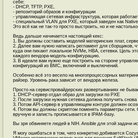
себе:
- DHCP, TFTP, PXE,
- репозиторий образов и конфигурации
- управляющая сетевая инфраструктура, которая работае
- специальный VLAN для PXE, который заведен как Native
Это всё как не так-то просто выстроить, но и не настолько
Ведь дальше начинается настоящий кекс:
1. Вы должны составить моделей материнских плат, серв
2. Далее вам нужно написать регламент для сборщиков, ч
куда они пихают локальное NVMe, HBA, сетевки. Цель это
каждого вендора-модель-конфигурацию.
3. В идеале вам нужно еще построить на стороне управля
конфигураций из BMC, включений и выключений.
Особенно всё это весело на многопроцессорных материнка
райзер. Уровень рака зависит от вендора железа.
Просто на сервиспровайдерских развертываниях не бывает 
1. DHCP-сервер отдал образ для загрузки по PXE
2. После загрузки нужная сетевка должна получить снов
3. Потом API-сервер в управляющем контуре должен осоз
4. Потом вы должны скриптом поменять параметры сети. 
вручную и записть прописывается в IPAM-базу.
Вы зря обвиняете людей в NIH. Ansible для этой задачи ис
Я могу ошибаться в том, чего конкретно добивается Cozy