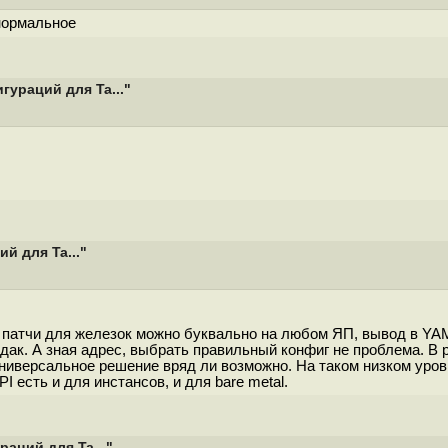
 нормальное
гураций для Ta..."
й для Ta..."
и патчи для железок можно буквально на любом ЯП, вывод в YAM
 эдак. А зная адрес, выбрать правильный конфиг не проблема. В 
универсальное решение вряд ли возможно. На таком низком уро
I есть и для инстансов, и для bare metal.
аций для Ta..."