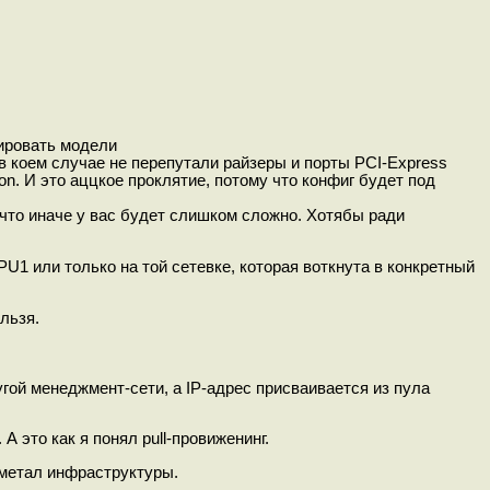
ировать модели
 в коем случае не перепутали райзеры и порты PCI-Express
n. И это аццкое проклятие, потому что конфиг будет под
 что иначе у вас будет слишком сложно. Хотябы ради
U1 или только на той сетевке, которая воткнута в конкретный
льзя.
ой менеджмент-сети, а IP-адрес присваивается из пула
А это как я понял pull-провиженинг.
еметал инфраструктуры.