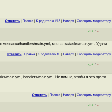
Ответить
|
Правка
|
К родителю #18
|
Наверх
|
Cообщить модератору
+
–
/
+2
 мояпапка/handlers/main.yml, мояпапка/tasks/main.yml. Удачи
Ответить
|
Правка
|
К родителю #6
|
Наверх
|
Cообщить модератору
+
–
/
+1
/main.yml, handlers/main.yml. Не помню, чтобы я это где-то
Ответить
|
Правка
|
Наверх
|
Cообщить модератору
+
–
/
+2