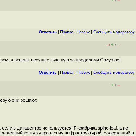
/
Ответить
|
Правка
|
Наверх
|
Cообщить модератору
+
–
/
–1
индром, и решает несуществующую за пределами Cozystack
Ответить
|
Правка
|
Наверх
|
Cообщить модератору
+
–
/
торую они решают.
если в датацентре используется IP-фабрика spine-leaf, а не
 выделенный контур управления инфраструктурой, содержащий в