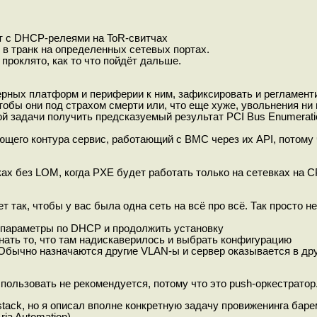
т с DHCP-релеями на ToR-свитчах
 в транк на определенных сетевых портах.
 проклято, как то что пойдёт дальше.
ерных платформ и периферии к ним, зафиксировать и регламент
тобы они под страхом смерти или, что еще хуже, увольнения ни
й задачи получить предсказуемый результат PCI Bus Enumeratio
ющего контура сервис, работающий с BMC через их API, потому
х без LOM, когда PXE будет работать только на сетевках на CP
так, чтобы у вас была одна сеть на всё про всё. Так просто не
а параметры по DHCP и продолжить установку
нать то, что там надискаверилось и выбрать конфигурацию
Обычно назначаются другие VLAN-ы и сервер оказывается в друг
пользовать не рекомендуется, потому что это push-оркестратор. 
stack, но я описал вполне конкретную задачу провиженинга бар