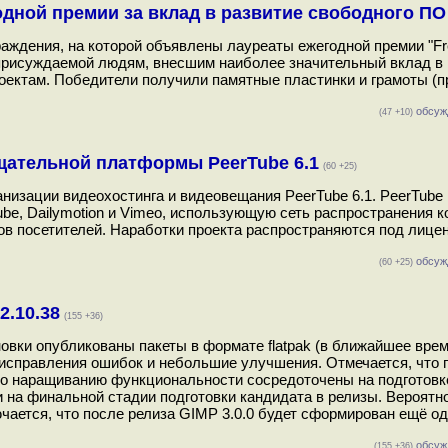
дной премии за вклад в развитие свободного ПО
раждения, на которой объявлены лауреаты ежегодной премии "Fr
 присуждаемой людям, внесшим наиболее значительный вклад в 
оектам. Победители получили памятные пластинки и грамоты (п
обсуж
(47 +10)
ательной платформы PeerTube 6.1
(60 +25)
изации видеохостинга и видеовещания PeerTube 6.1. PeerTube 
e, Dailymotion и Vimeo, использующую сеть распространения к
в посетителей. Наработки проекта распространяются под лице
обсуж
(60 +25)
2.10.38
(155 +36)
овки опубликованы пакеты в формате flatpak (в ближайшее вре
т исправления ошибок и небольшие улучшения. Отмечается, что 
я по наращиванию функциональности сосредоточены на подготовк
и на финальной стадии подготовки кандидата в релизы. Вероятн
лючается, что после релиза GIMP 3.0.0 будет сформирован ещё о
обсуж
(155 +36)