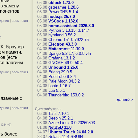
шлый
05.08
ublock 1.73.0
ую замену
05.08
gstreamer 1.28.6
мпонентов
05.08
PowerDNS 5.1.4
05.08
node.js 26.7.0
дение
|
весь текст
05.08
VSCode 1.132.0
05.08
home-assistant 2026.8.0
05.08
Python 3.13.15, 3.14.7
05.08
hyprland 0.56.2
)
05.08
Chrome 151.0.7922.75
04.08
Electron 43.3.0
TK. Браузер
04.08
Mattermost 11.10.0
ем памяти,
04.08
Django 5.2.17, 6.0.8
vln
ов (есть
04.08
Grafana 13.1.2
тся плагины
04.08
GNOME 49.9, 50.4
04.08
Unbound 1.26.0
04.08
Erlang 29.0.5
дение
|
весь текст
04.08
PeerTube 8.2.4
04.08
Pale Moon 34.3.2
04.08
bootc 1.16.7
04.08
Lua 5.5.1
04.08
Thunderbird 153.0.2
вязанные с
далее>>
дение
|
весь текст
Дистрибутивы:
05.08
Tails 7.10.1
04.08
Deepin 25.2.1
03.08
Azure Linux 3.0.20260803
(284 +7)
01.08
NetBSD 11.0
24.07
Ubuntu Touch 24.04 2.0
ть более
23.07
Solaris 11.4 SRU94