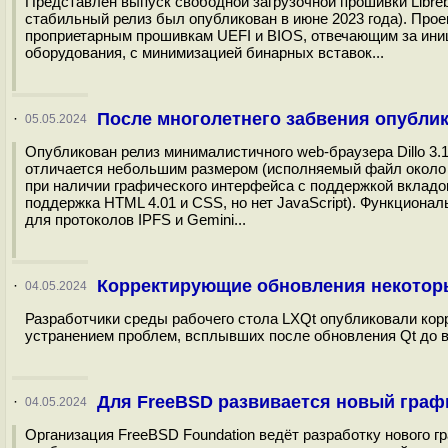
Представлен выпуск свободной загрузочной прошивки Libre
стабильный релиз был опубликован в июне 2023 года). Прое
проприетарным прошивкам UEFI и BIOS, отвечающим за ини
оборудования, с минимизацией бинарных вставок...
После многолетнего забвения опублик
·
05.05.2024
Опубликован релиз минималистичного web-браузера Dillo 3.
отличается небольшим размером (исполняемый файл около 
при наличии графического интерфейса с поддержкой вкладок
поддержка HTML 4.01 и CSS, но нет JavaScript). Функционал
для протоколов IPFS и Gemini...
Корректирующие обновления некотор
·
04.05.2024
Разработчики среды рабочего стола LXQt опубликовали кор
устранением проблем, всплывших после обновления Qt до ве
Для FreeBSD развивается новый графи
·
04.05.2024
Организация FreeBSD Foundation ведёт разработку нового г