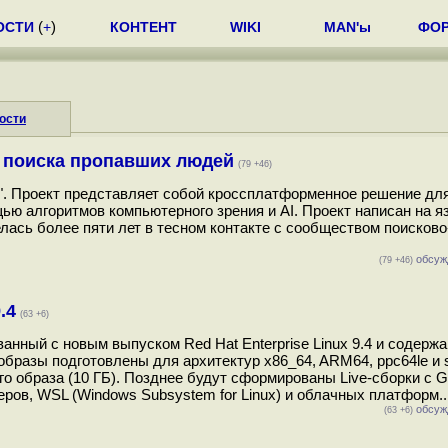
ОСТИ
(
+
)
КОНТЕНТ
WIKI
MAN'ы
ФО
ости
я поиска пропавших людей
(79 +46)
on". Проект представляет собой кроссплатформенное решение дл
ю алгоритмов компьютерного зрения и AI. Проект написан на я
лась более пяти лет в тесном контакте с сообществом поисково
обсуж
(79 +46)
.4
(63 +6)
анный c новым выпуском Red Hat Enterprise Linux 9.4 и содерж
бразы подготовлены для архитектур x86_64, ARM64, ppc64le и 
ного образа (10 ГБ). Позднее будут сформированы Live-сборки с
еров, WSL (Windows Subsystem for Linux) и облачных платформ..
обсуж
(63 +6)