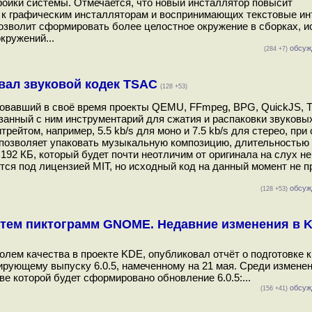
ройки системы. Отмечается, что новый инсталлятор повысит
 к графическим инсталляторам и воспринимающих текстовые и
 позволит сформировать более целостное окружение в сборках,
кружений...
обсуж
(284 +7)
ал звуковой кодек TSAC
(128 +53)
сновавший в своё время проекты QEMU, FFmpeg, BPG, QuickJS, T
занный с ним инструментарий для сжатия и распаковки звуковы
ейтом, например, 5.5 kb/s для моно и 7.5 kb/s для стерео, при
позволяет упаковать музыкальную композицию, длительностью 3
 192 КБ, который будет почти неотличим от оригинала на слух н
тся под лицензией MIT, но исходный код на данный момент не 
обсуж
(128 +53)
 тем пиктограмм GNOME. Недавние изменения в K
олем качества в проекте KDE, опубликовал отчёт о подготовке 
тирующему выпуску 6.0.5, намеченному на 21 мая. Среди изменен
е которой будет сформировано обновление 6.0.5:...
обсуж
(156 +41)