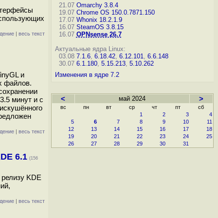
21.07
Omarchy 3.8.4
нтерфейсы
19.07
Chrome OS 150.0.7871.150
 использующих
17.07
Whonix 18.2.1.9
16.07
SteamOS 3.8.15
дение
|
весь текст
16.07
OPNsense 26.7
Актуальные ядра Linux:
03.08
7.1.6
,
6.18.42
,
6.12.101
,
6.6.148
30.07
6.1.180
,
5.15.213
,
5.10.262
inyGL и
Изменения в ядре 7.2
х файлов.
 сохранении
<
май 2024
>
.5 минут и с
еискушённого
вс
пн
вт
ср
чт
пт
сб
1
2
3
4
предложен
5
6
7
8
9
10
11
12
13
14
15
16
17
18
дение
|
весь текст
19
20
21
22
23
24
25
26
27
28
29
30
31
DE 6.1
(156
к релизу KDE
ий,
дение
|
весь текст