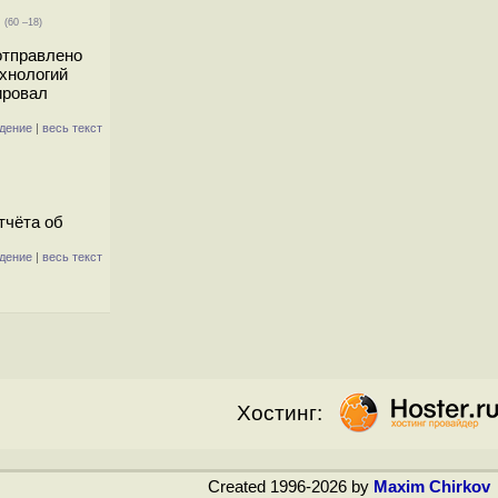
(60 –18)
отправлено
хнологий
ировал
дение
|
весь текст
тчёта об
дение
|
весь текст
Хостинг:
Created 1996-2026 by
Maxim Chirkov