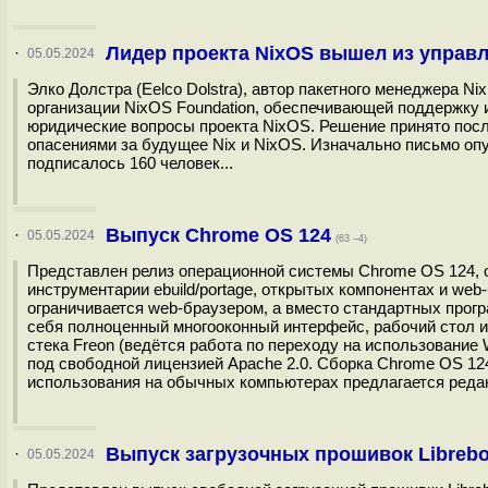
Лидер проекта NixOS вышел из управ
·
05.05.2024
Элко Долстра (Eelco Dolstra), автор пакетного менеджера N
организации NixOS Foundation, обеспечивающей поддержк
юридические вопросы проекта NixOS. Решение принято после
опасениями за будущее Nix и NixOS. Изначально письмо оп
подписалось 160 человек...
Выпуск Chrome OS 124
·
05.05.2024
(63 –4)
Представлен релиз операционной системы Chrome OS 124, ос
инструментарии ebuild/portage, открытых компонентах и we
ограничивается web-браузером, а вместо стандартных прог
себя полноценный многооконный интерфейс, рабочий стол и
стека Freon (ведётся работа по переходу на использование
под свободной лицензией Apache 2.0. Сборка Chrome OS 1
использования на обычных компьютерах предлагается редак
Выпуск загрузочных прошивок Librebo
·
05.05.2024