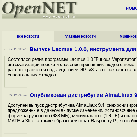
НОВ
все новости
главные новости
мини-нов
Выпуск Lacmus 1.0.0, инструмента дл
·
06.05.2024
Состоялся релиз программы Lacmus 1.0 "Furious Vaporizati
автоматизации поиска и спасения пропавших людей с помощь
распространяется под лицензией GPLv3, а его разработка ве
спасательных отрядов...
Опубликован дистрибутив AlmaLinux 9
·
06.05.2024
Доступен выпуск дистрибутива AlmaLinux 9.4, синхронизиров
предложенные в данном выпуске изменения. Установочные о
форме загрузочного (988 МБ), минимального (1.9 ГБ) и пол
MATE и Xfce, а также образы для плат Raspberry Pi, контейн