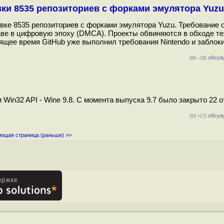
ки 8535 репозиториев с форками эмулятора Yuzu
овке 8535 репозиториев с форками эмулятора Yuzu. Требование 
аве в цифровую эпоху (DMCA). Проекты обвиняются в обходе те
оящее время GitHub уже выполнил требования Nintendo и заблок
обсуж
(60 –18)
in32 API - Wine 9.8. С момента выпуска 9.7 было закрыто 22 о
обсуж
(52 +17)
ющая страница (раньше) >>