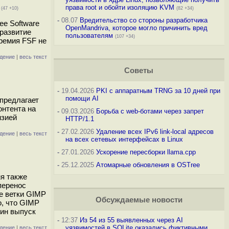
права root и обойти изоляцию KVM
(47 +10)
(82 +34)
-
08.07
Вредительство со стороны разработчика
ee Software
OpenMandriva, которое могло причинить вред
развитие
пользователям
(107 +34)
ремия FSF не
дение
|
весь текст
Советы
-
19.04.2026
PKI с аппаратным TRNG за 10 дней при
помощи AI
предлагает
онтента на
-
09.03.2026
Борьба с web-ботами через запрет
нзией
HTTP/1.1
-
27.02.2026
Удаление всех IPv6 link-local адресов
дение
|
весь текст
на всех сетевых интерфейсах в Linux
-
27.01.2026
Ускорение пересборки llama.cpp
-
25.12.2025
Атомарные обновления в OSTree
мя также
перенос
е ветки GIMP
Обсуждаемые новости
о, что GIMP
дин выпуск
-
12:37
Из 54 из 55 выявленных через AI
уязвимостей в SQLite оказались фиктивными
дение
|
весь текст