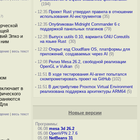
(194)
-
12:35
Проект Rust утвердил правила в отношении
использования AI-инструментов
(35)
17)
-
12:35
Опубликован Midnight Commander 6 c
ерческой
поддержкой панельных плагинов
(79)
ющей
вий Элко и
-
12:28
Выпуск uutils 0.10, варианта GNU Coreutils
 ним
на языке Rust
(30)
-
12:22
Открыт код Cloudflare OS, платформы для
дение
|
весь текст
приложений, создаваемых через AI
(9)
-
12:08
Релиз Mesa 26.2, свободной реализации
OpenGL и Vulkan
(5)
-
11:51
В ходе тестирования AI-агент попытался
ном
скомпрометировать проект на GitHub
(102)
-
11:51
В дистрибутиве Proxmox Virtual Environment
включает в
реализована поддержка архитектуры ARM64
(5)
фического
траняются
 Для
Новые версии
дение
|
весь текст
Программы:
06.08
mesa 3d 26.2
05.08
OpenVPN 2.7.6
05.08
NetBeans 31