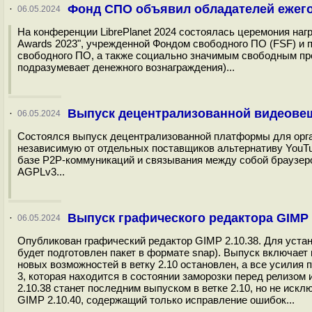
Фонд СПО объявил обладателей ежего
·
06.05.2024
На конференции LibrePlanet 2024 состоялась церемония наг
Awards 2023", учрежденной Фондом свободного ПО (FSF) и
свободного ПО, а также социально значимым свободным пр
подразумевает денежного вознаграждения)...
Выпуск децентрализованной видеовещ
·
06.05.2024
Состоялся выпуск децентрализованной платформы для орган
независимую от отдельных поставщиков альтернативу YouTub
базе P2P-коммуникаций и связывания между собой браузеро
AGPLv3...
Выпуск графического редактора GIMP 
·
06.05.2024
Опубликован графический редактор GIMP 2.10.38. Для устан
будет подготовлен пакет в формате snap). Выпуск включае
новых возможностей в ветку 2.10 остановлен, а все усили
3, которая находится в состоянии заморозки перед релизом 
2.10.38 станет последним выпуском в ветке 2.10, но не иск
GIMP 2.10.40, содержащий только исправление ошибок...