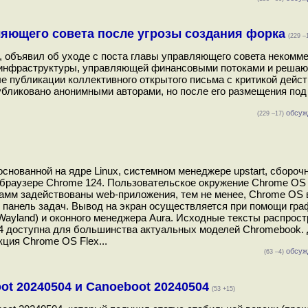
ляющего совета после угрозы создания форка
(229 –
ix, объявил об уходе с поста главы управляющего совета некомм
у инфраструктуры, управляющей финансовыми потоками и реша
 публикации коллективного открытого письма с критикой дейст
убликовано анонимными авторами, но после его размещения под
обсуж
(229 –17)
нованной на ядре Linux, системном менеджере upstart, сбороч
b-браузере Chrome 124. Пользовательское окружение Chrome OS
рамм задействованы web-приложения, тем не менее, Chrome OS 
 панель задач. Вывод на экран осуществляется при помощи гра
 Wayland) и оконного менеджера Aura. Исходные тексты распрос
24 доступна для большинства актуальных моделей Chromebook.
ция Chrome OS Flex...
обсуж
(63 –4)
ot 20240504 и Canoeboot 20240504
(53 +15)