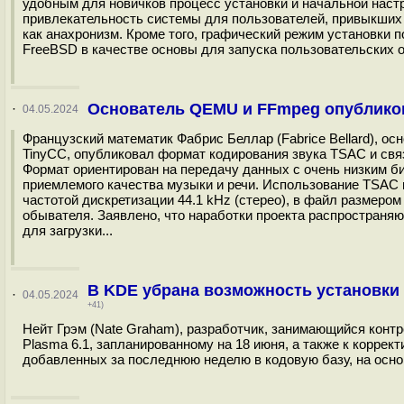
удобным для новичков процесс установки и начальной наст
привлекательность системы для пользователей, привыкших
как анахронизм. Кроме того, графический режим установки
FreeBSD в качестве основы для запуска пользовательских о
Основатель QEMU и FFmpeg опубликов
·
04.05.2024
Французский математик Фабрис Беллар (Fabrice Bellard), о
TinyCC, опубликовал формат кодирования звука TSAC и свя
Формат ориентирован на передачу данных с очень низким битр
приемлемого качества музыки и речи. Использование TSAC 
частотой дискретизации 44.1 kHz (стерео), в файл размером
обывателя. Заявлено, что наработки проекта распространяю
для загрузки...
В KDE убрана возможность установки
·
04.05.2024
+41)
Нейт Грэм (Nate Graham), разработчик, занимающийся контр
Plasma 6.1, запланированному на 18 июня, а также к коррек
добавленных за последнюю неделю в кодовую базу, на основ