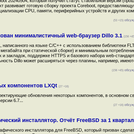
boot 20240504, который получил статус стабильной версии (про
кт развивает готовую сборку проекта Coreboot, предоставляющ
циализации CPU, памяти, периферийных устройств и других ко
обсуж
(53 +15)
ован минималистичный web-браузер Dillo 3.1
(156 +45
1, написанного на языке С/C++ с использованием библиотеки FL
мегабайта при статической сборке) и минимальным потреблени
 и закладок, поддержке HTTPS и базового набора web-стандарт
ьность Dillo может расширяться через плагины, например, имею
обсуж
(156 +45)
ых компонентов LXQt
(27 +16)
ректирующие обновления некоторых компонентов, в основном с
рсии 6.7...
обсуж
(27 +16)
ческий инсталлятор. Отчёт FreeBSD за 1 квартал
рафического инсталлятора для FreeBSD, который призван сдела