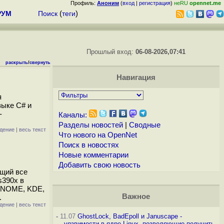
Профиль:
Аноним
(
вход
|
регистрация
)
неRU
opennet.me
РУМ
Поиск
(
теги
)
Прошлый вход:
06-08-2026,07:41
раскрыть
/
свернуть
Навигация
я
зыке C# и
-
Каналы:
Разделы новостей
|
Сводные
дение
|
весь текст
Что нового на OpenNet
Поиск в новостях
Новые комментарии
Добавить свою новость
ащий все
s390x в
 GNOME, KDE,
Важное
.
дение
|
весь текст
-
11.07
GhostLock, BadEpoll и Januscape -
уязвимости в ядре Linux, позволяющие получить