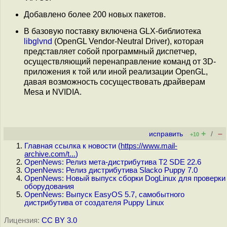
Добавлено более 200 новых пакетов.
В базовую поставку включена GLX-библиотека
libglvnd
(OpenGL Vendor-Neutral Driver), которая
представляет собой программный диспетчер,
осуществляющий перенаправление команд от 3D-
приложения к той или иной реализации OpenGL,
давая возможность сосуществовать драйверам
Mesa и NVIDIA.
+
–
исправить
/
+10
Главная ссылка к новости (
https://www.mail-
archive.com/t...
)
OpenNews: Релиз мета-дистрибутива T2 SDE 22.6
OpenNews: Релиз дистрибутива Slacko Puppy 7.0
OpenNews: Новый выпуск сборки DogLinux для проверки
оборудования
OpenNews: Выпуск EasyOS 5.7, самобытного
дистрибутива от создателя Puppy Linux
Лицензия:
CC BY 3.0