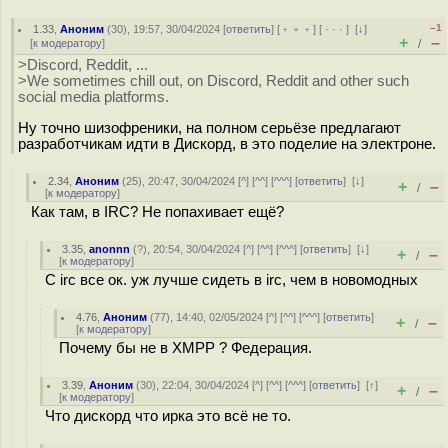
–1
1.33
,
Аноним
(
30
), 19:57, 30/04/2024 [
ответить
] [
﹢﹢﹢
] [
· · ·
]
[
↓
]
+
–
[
к модератору
]
/
>Discord, Reddit, ...
>We sometimes chill out, on Discord, Reddit and other such
social media platforms.
Ну точно шизофреники, на полном серьёзе предлагают
разработчикам идти в Дискорд, в это поделие на электроне.
2.34
,
Аноним
(
25
), 20:47, 30/04/2024 [
^
] [
^^
] [
^^^
] [
ответить
]
[
↓
]
+
–
/
[
к модератору
]
Как там, в IRC? Не попахивает ещё?
3.35
,
anonnn
(
?
), 20:54, 30/04/2024 [
^
] [
^^
] [
^^^
] [
ответить
]
[
↓
]
+
–
/
[
к модератору
]
С irc все ок. уж лучше сидеть в irc, чем в новомодных
4.76
,
Аноним
(
77
), 14:40, 02/05/2024 [
^
] [
^^
] [
^^^
] [
ответить
]
+
–
/
[
к модератору
]
Почему бы не в XMPP ? Федерация.
3.39
,
Аноним
(
30
), 22:04, 30/04/2024 [
^
] [
^^
] [
^^^
] [
ответить
]
[
↑
]
+
–
/
[
к модератору
]
Что дискорд что ирка это всё не то.