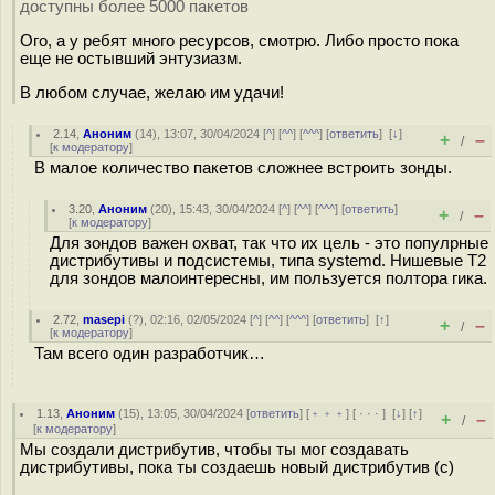
доступны более 5000 пакетов
Ого, а у ребят много ресурсов, смотрю. Либо просто пока
еще не остывший энтузиазм.
В любом случае, желаю им удачи!
2.14
,
Аноним
(
14
), 13:07, 30/04/2024 [
^
] [
^^
] [
^^^
] [
ответить
]
[
↓
]
+
–
/
[
к модератору
]
В малое количество пакетов сложнее встроить зонды.
3.20
,
Аноним
(
20
), 15:43, 30/04/2024 [
^
] [
^^
] [
^^^
] [
ответить
]
+
–
/
[
к модератору
]
Для зондов важен охват, так что их цель - это популрные
дистрибутивы и подсистемы, типа systemd. Нишевые T2
для зондов малоинтересны, им пользуется полтора гика.
2.72
,
masepi
(
?
), 02:16, 02/05/2024 [
^
] [
^^
] [
^^^
] [
ответить
]
[
↑
]
+
–
/
[
к модератору
]
Там всего один разработчик…
1.13
,
Аноним
(
15
), 13:05, 30/04/2024 [
ответить
] [
﹢﹢﹢
] [
· · ·
]
[
↓
] [
↑
]
+
–
/
[
к модератору
]
Мы создали дистрибутив, чтобы ты мог создавать
дистрибутивы, пока ты создаешь новый дистрибутив (с)