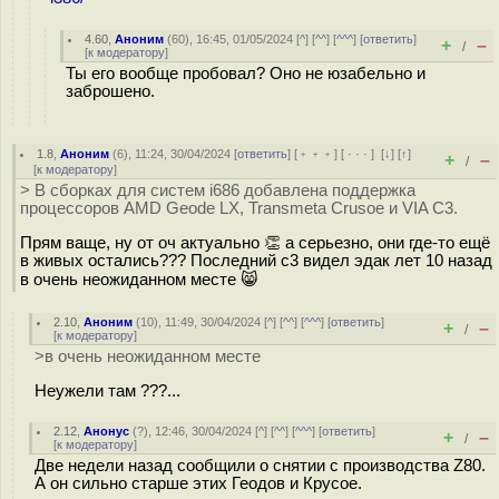
4.60
,
Аноним
(
60
), 16:45, 01/05/2024 [
^
] [
^^
] [
^^^
] [
ответить
]
+
–
/
[
к модератору
]
Ты его вообще пробовал? Оно не юзабельно и
заброшено.
1.8
,
Аноним
(
6
), 11:24, 30/04/2024 [
ответить
] [
﹢﹢﹢
] [
· · ·
]
[
↓
] [
↑
]
+
–
/
[
к модератору
]
> В сборках для систем i686 добавлена поддержка
процессоров AMD Geode LX, Transmeta Crusoe и VIA C3.
Прям ваще, ну от оч актуально 👏 а серьезно, они где-то ещё
в живых остались??? Последний c3 видел эдак лет 10 назад
в очень неожиданном месте 😸
2.10
,
Аноним
(
10
), 11:49, 30/04/2024 [
^
] [
^^
] [
^^^
] [
ответить
]
+
–
/
[
к модератору
]
>в очень неожиданном месте
Неужели там ???...
2.12
,
Анонус
(
?
), 12:46, 30/04/2024 [
^
] [
^^
] [
^^^
] [
ответить
]
+
–
/
[
к модератору
]
Две недели назад сообщили о снятии с производства Z80.
А он сильно старше этих Геодов и Крусое.