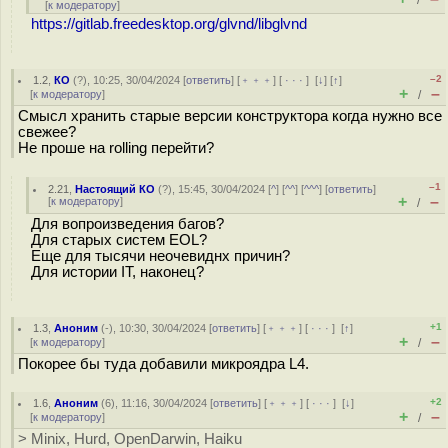
/
[
к модератору
]
https://gitlab.freedesktop.org/glvnd/libglvnd
–2
1.2
,
КО
(
?
), 10:25, 30/04/2024 [
ответить
] [
﹢﹢﹢
] [
· · ·
]
[
↓
] [
↑
]
+
–
[
к модератору
]
/
Смысл хранить старые версии конструктора когда нужно все
свежее?
Не проше на rolling перейти?
–1
2.21
,
Настоящий КО
(
?
), 15:45, 30/04/2024 [
^
] [
^^
] [
^^^
] [
ответить
]
+
–
[
к модератору
]
/
Для вопроизведения багов?
Для старых систем EOL?
Еще для тысячи неочевиднх причин?
Для истории IT, наконец?
+1
1.3
,
Аноним
(
-
), 10:30, 30/04/2024 [
ответить
] [
﹢﹢﹢
] [
· · ·
]
[
↑
]
+
–
[
к модератору
]
/
Покорее бы туда добавили микроядра L4.
+2
1.6
,
Аноним
(
6
), 11:16, 30/04/2024 [
ответить
] [
﹢﹢﹢
] [
· · ·
]
[
↓
]
+
–
[
к модератору
]
/
> Minix, Hurd, OpenDarwin, Haiku