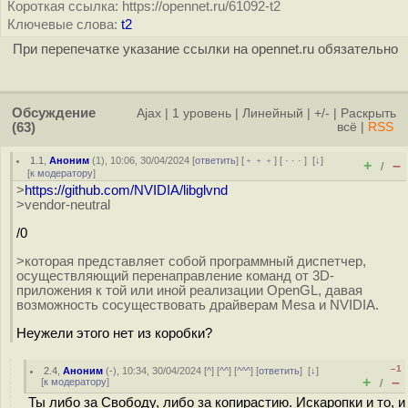
Короткая ссылка: https://opennet.ru/61092-t2
Ключевые слова:
t2
При перепечатке указание ссылки на opennet.ru обязательно
Обсуждение
Ajax
|
1 уровень
|
Линейный
|
+/-
|
Раскрыть
(63)
всё
|
RSS
1.1
,
Аноним
(
1
), 10:06, 30/04/2024 [
ответить
] [
﹢﹢﹢
] [
· · ·
]
[
↓
]
+
–
/
[
к модератору
]
>
https://github.com/NVIDIA/libglvnd
>vendor-neutral
/0
>которая представляет собой программный диспетчер,
осуществляющий перенаправление команд от 3D-
приложения к той или иной реализации OpenGL, давая
возможность сосуществовать драйверам Mesa и NVIDIA.
Неужели этого нет из коробки?
–1
2.4
,
Аноним
(
-
), 10:34, 30/04/2024 [
^
] [
^^
] [
^^^
] [
ответить
]
[
↓
]
+
–
[
к модератору
]
/
Ты либо за Свободу, либо за копирастию. Искаропки и то, и