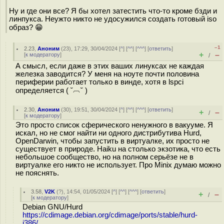
Ну и где они все? Я бы хотел затестить что-то кроме бзди и
линпукса. Неужто никто не удосужился создать готовый iso
образ? 😁
–1
2.23
,
Аноним
(
23
), 17:29, 30/04/2024 [
^
] [
^^
] [
^^^
] [
ответить
]
+
–
[
к модератору
]
/
А смысл, если даже в этих ваших линуксах не каждая
железка заводится? У меня на ноуте почти половина
периферии работает только в винде, хотя в lspci
определяется ( ˘︹˘ )
2.30
,
Аноним
(
30
), 19:51, 30/04/2024 [
^
] [
^^
] [
^^^
] [
ответить
]
+
–
/
[
к модератору
]
Это просто список сферического ненужного в вакууме. Я
искал, но не смог найти ни одного дистрибутива Hurd,
OpenDarwin, чтобы запустить в виртуалке, их просто не
существует в природе. Haiku на столько экзотика, что есть
небольшое сообщество, но на полном серьёзе не в
виртуалке его никто не использует. Про Minix думаю можно
не пояснять.
3.58
,
V2K
(
?
), 14:54, 01/05/2024 [
^
] [
^^
] [
^^^
] [
ответить
]
+
–
/
[
к модератору
]
Debian GNU/Hurd
https://cdimage.debian.org/cdimage/ports/stable/hurd-
i386/