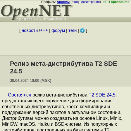
Профиль:
Аноним
(
вход
|
регистрация
)
неRU
opennet.me
[
новости
/
+++
|
форум
|
теги
|
]
Релиз мета-дистрибутива T2 SDE
24.5
30.04.2024 10:00 (MSK)
Состоялся
релиз мета-дистрибутива
T2 SDE 24.5
,
предоставляющего окружение для формирования
собственных дистрибутивов, кросс-компиляции и
поддержания версий пакетов в актуальном состоянии.
Дистрибутивы можно создавать на основе Linux, Minix,
MinGW, macOS, Haiku и BSD-систем. Из популярных
дистрибутивов, построенных на базе системы T2,