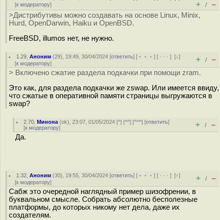
+
–
[
к модератору
]
/
>Дистрибутивы можно создавать на основе Linux, Minix,
Hurd, OpenDarwin, Haiku и OpenBSD.
FreeBSD, illumos нет, не нужно.
1.29
,
Аноним
(
29
), 19:49, 30/04/2024 [
ответить
] [
﹢﹢﹢
] [
· · ·
]
[
↓
]
+
–
/
[
к модератору
]
> Включено сжатие раздела подкачки при помощи zram.
Это как, для раздела подкачки же zswap. Или имеется ввиду,
что сжатые в оперативной памяти страницы выгружаются в
swap?
2.70
,
Минона
(
ok
), 23:07, 01/05/2024 [
^
] [
^^
] [
^^^
] [
ответить
]
+
–
/
[
к модератору
]
Да.
1.32
,
Аноним
(
30
), 19:55, 30/04/2024 [
ответить
] [
﹢﹢﹢
] [
· · ·
]
[
↑
]
+
–
/
[
к модератору
]
Сабж это очередной наглядный пример шизофрении, в
буквальном смысле. Собрать абсолютно бесполезные
платформы, до которых никому нет дела, даже их
создателям.