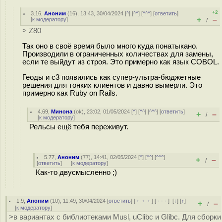
+2
3.16
,
Аноним
(
16
), 13:43, 30/04/2024 [
^
] [
^^
] [
^^^
] [
ответить
]
+
–
[
к модератору
]
/
> Z80
Так оно в своё время было много куда понатыкано.
Производили в ограниченных количествах для замены,
если те выйдут из строя. Это примерно как язык COBOL.
Геоды и с3 появились как супер-ультра-бюджетные
решения для тонких клиентов и давно вымерли. Это
примерно как Ruby on Rails.
4.69
,
Минона
(
ok
), 23:02, 01/05/2024 [
^
] [
^^
] [
^^^
] [
ответить
]
+
–
/
[
к модератору
]
Рельсы ещё тебя переживут.
5.77
,
Аноним
(
77
), 14:41, 02/05/2024 [
^
] [
^^
] [
^^^
]
+
–
/
[
ответить
]
[
к модератору
]
Как-то двусмысленно ;)
1.9
,
Аноним
(
10
), 11:49, 30/04/2024 [
ответить
] [
﹢﹢﹢
] [
· · ·
]
[
↓
] [
↑
]
+
–
/
[
к модератору
]
>в вариантах с библиотеками Musl, uClibc и Glibc. Для сборки