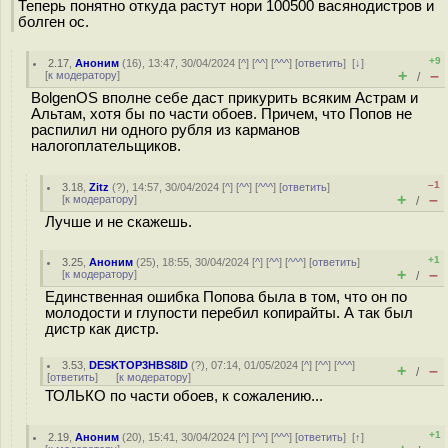
Теперь понятно откуда растут нори 100500 васянодистров и
болген ос.
+9
2.17
,
Аноним
(
16
), 13:47, 30/04/2024 [
^
] [
^^
] [
^^^
] [
ответить
]
[
↓
]
+
–
[
к модератору
]
/
BolgenOS вполне себе даст прикурить всяким Астрам и
Альтам, хотя бы по части обоев. Причем, что Попов не
распилил ни одного рубля из карманов
налогоплательщиков.
–1
3.18
,
Zitz
(
?
), 14:57, 30/04/2024 [
^
] [
^^
] [
^^^
] [
ответить
]
+
–
[
к модератору
]
/
Лучше и не скажешь.
+1
3.25
,
Аноним
(
25
), 18:55, 30/04/2024 [
^
] [
^^
] [
^^^
] [
ответить
]
+
–
[
к модератору
]
/
Единственная ошибка Попова была в том, что он по
молодости и глупости перебил копирайты. А так был
дистр как дистр.
3.53
,
DESKTOP3HBS8ID
(
?
), 07:14, 01/05/2024 [
^
] [
^^
] [
^^^
]
+
–
/
[
ответить
]
[
к модератору
]
ТОЛЬКО по части обоев, к сожалению...
+1
2.19
,
Аноним
(
20
), 15:41, 30/04/2024 [
^
] [
^^
] [
^^^
] [
ответить
]
[
↑
]