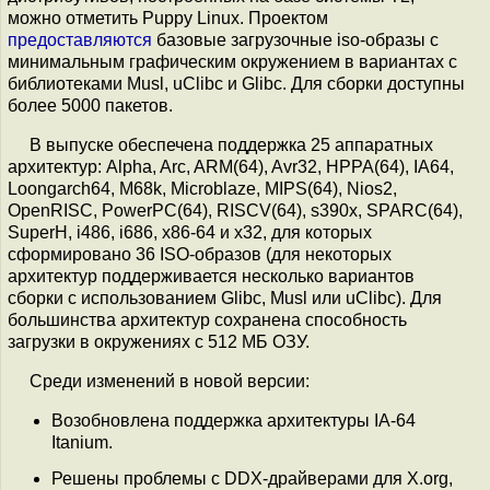
можно отметить Puppy Linux. Проектом
предоставляются
базовые загрузочные iso-образы с
минимальным графическим окружением в вариантах с
библиотеками Musl, uClibc и Glibc. Для сборки доступны
более 5000 пакетов.
В выпуске обеспечена поддержка 25 аппаратных
архитектур: Alpha, Arc, ARM(64), Avr32, HPPA(64), IA64,
Loongarch64, M68k, Microblaze, MIPS(64), Nios2,
OpenRISC, PowerPC(64), RISCV(64), s390x, SPARC(64),
SuperH, i486, i686, x86-64 и x32, для которых
сформировано 36 ISO-образов (для некоторых
архитектур поддерживается несколько вариантов
сборки с использованием Glibc, Musl или uClibc). Для
большинства архитектур сохранена способность
загрузки в окружениях с 512 МБ ОЗУ.
Среди изменений в новой версии:
Возобновлена поддержка архитектуры IA-64
Itanium.
Решены проблемы с DDX-драйверами для X.org,