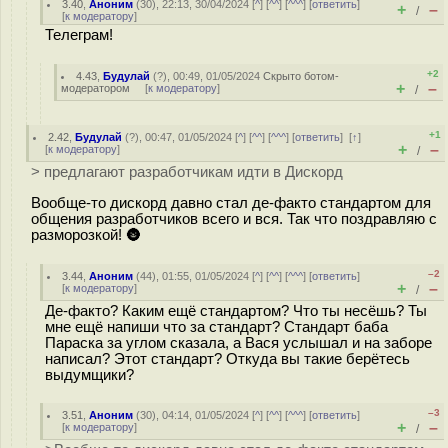
3.40
,
Аноним
(
30
), 22:13, 30/04/2024 [
^
] [
^^
] [
^^^
] [
ответить
]
+
–
/
[
к модератору
]
Телеграм!
+2
4.43
,
Будулай
(
?
), 00:49, 01/05/2024
Скрыто ботом-
+
–
модератором
[
к модератору
]
/
+1
2.42
,
Будулай
(
?
), 00:47, 01/05/2024 [
^
] [
^^
] [
^^^
] [
ответить
]
[
↑
]
+
–
[
к модератору
]
/
> предлагают разработчикам идти в Дискорд
Вообще-то дискорд давно стал де-факто стандартом для
общения разработчиков всего и вся. Так что поздравляю с
разморозкой! 🌚
–2
3.44
,
Аноним
(
44
), 01:55, 01/05/2024 [
^
] [
^^
] [
^^^
] [
ответить
]
+
–
[
к модератору
]
/
Де-факто? Каким ещё стандартом? Что ты несёшь? Ты
мне ещё напиши что за стандарт? Стандарт баба
Параска за углом сказала, а Вася услышал и на заборе
написал? Этот стандарт? Откуда вы такие берётесь
выдумщики?
–3
3.51
,
Аноним
(
30
), 04:14, 01/05/2024 [
^
] [
^^
] [
^^^
] [
ответить
]
+
–
[
к модератору
]
/