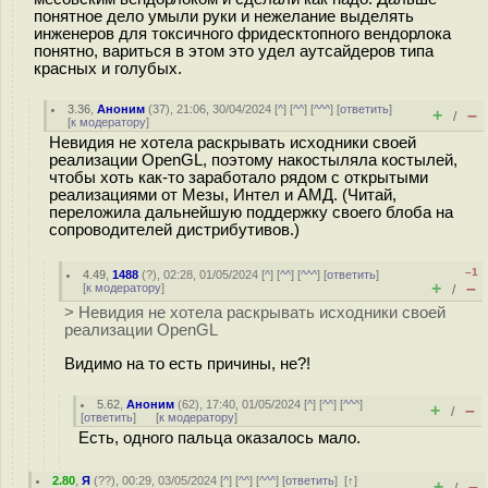
понятное дело умыли руки и нежелание выделять
инженеров для токсичного фридесктопного вендорлока
понятно, вариться в этом это удел аутсайдеров типа
красных и голубых.
3.36
,
Аноним
(
37
), 21:06, 30/04/2024 [
^
] [
^^
] [
^^^
] [
ответить
]
+
–
/
[
к модератору
]
Невидия не хотела раскрывать исходники своей
реализации OpenGL, поэтому накостыляла костылей,
чтобы хоть как-то заработало рядом с открытыми
реализациями от Мезы, Интел и АМД. (Читай,
переложила дальнейшую поддержку своего блоба на
сопроводителей дистрибутивов.)
–1
4.49
,
1488
(
?
), 02:28, 01/05/2024 [
^
] [
^^
] [
^^^
] [
ответить
]
+
–
[
к модератору
]
/
> Невидия не хотела раскрывать исходники своей
реализации OpenGL
Видимо на то есть причины, не?!
5.62
,
Аноним
(
62
), 17:40, 01/05/2024 [
^
] [
^^
] [
^^^
]
+
–
/
[
ответить
]
[
к модератору
]
Есть, одного пальца оказалось мало.
2.80
,
Я
(
??
), 00:29, 03/05/2024 [
^
] [
^^
] [
^^^
] [
ответить
]
[
↑
]
+
–