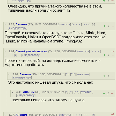
+
–
[
к модератору
]
/
Очевидно, что причина такого количества не в этом,
типичный васян вряд ли осилит T2.
1.22
,
Аноним
(
22
), 16:21, 30/04/2024 [
ответить
] [
﹢﹢﹢
] [
· · ·
]
[
↑
]
+
–
/
[
к модератору
]
Передайте пожалуйста автору, что из "Linux, Minix, Hurd,
OpenDarwin, Haiku и OpenBSD" поддерживаются только
"Linux, Minix(на начальном этапе), mingw32"
–3
1.24
,
Самый умный аноним
(
?
), 17:52, 30/04/2024 [
ответить
] [
﹢﹢﹢
]
+
–
[
· · ·
]
[
↓
] [
к модератору
]
/
Проект интересный, но им надо название сменить и в
маркетинг поработать
2.26
,
Аноним
(
25
), 18:56, 30/04/2024 [
^
] [
^^
] [
^^^
] [
ответить
]
+
–
/
[
к модератору
]
Это настолько нишевая штука, что смысла нет.
3.41
,
Аноним
(
30
), 00:39, 01/05/2024 [
^
] [
^^
] [
^^^
] [
ответить
]
+
–
/
[
к модератору
]
настолько нишевая что никому не нужна.
–1
1.27
,
Аноним
(
30
), 19:44, 30/04/2024 [
ответить
] [
﹢﹢﹢
] [
· · ·
]
[
↑
]