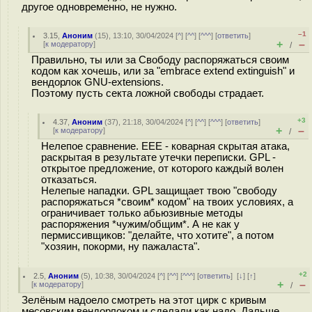
другое одновременно, не нужно.
–1
3.15
,
Аноним
(
15
), 13:10, 30/04/2024 [
^
] [
^^
] [
^^^
] [
ответить
]
+
–
[
к модератору
]
/
Правильно, ты или за Свободу распоряжаться своим
кодом как хочешь, или за "embrace extend extinguish" и
вендорлок GNU-extensions.
Поэтому пусть секта ложной свободы страдает.
+3
4.37
,
Аноним
(
37
), 21:18, 30/04/2024 [
^
] [
^^
] [
^^^
] [
ответить
]
+
–
[
к модератору
]
/
Нелепое сравнение. EEE - коварная скрытая атака,
раскрытая в результате утечки переписки. GPL -
открытое предложение, от которого каждый волен
отказаться.
Нелепые нападки. GPL защищает твою "свободу
распоряжаться *своим* кодом" на твоих условиях, а
ограничивает только абьюзивные методы
распоряжения *чужим/общим*. А не как у
пермиссивщиков: "делайте, что хотите", а потом
"хозяин, покорми, ну пажаласта".
+2
2.5
,
Аноним
(
5
), 10:38, 30/04/2024 [
^
] [
^^
] [
^^^
] [
ответить
]
[
↓
] [
↑
]
+
–
[
к модератору
]
/
Зелёным надоело смотреть на этот цирк с кривым
месовским вендорлоком и сделали как надо. Дальше