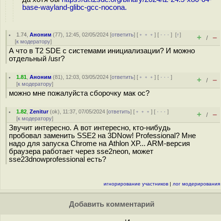
base-wayland-glibc-gcc-nocona.
1.74
,
Аноним
(
77
), 12:45, 02/05/2024 [
ответить
] [
﹢﹢﹢
] [
· · ·
]
[
↑
]
+
–
/
[
к модератору
]
А что в T2 SDE с системами инициализации? И можно
отдельный /usr?
1.81
,
Аноним
(
81
), 12:03, 03/05/2024 [
ответить
] [
﹢﹢﹢
] [
· · ·
]
+
–
/
[
к модератору
]
можно мне пожалуйста сборочку мак ос?
1.82
,
Zenitur
(
ok
), 11:37, 07/05/2024 [
ответить
] [
﹢﹢﹢
] [
· · ·
]
+
–
/
[
к модератору
]
Звучит интересно. А вот интересно, кто-нибудь
пробовал заменить SSE2 на 3DNow! Professional? Мне
надо для запуска Chrome на Athlon XP... ARM-версия
браузера работает через sse2neon, может
sse23dnowprofessional есть?
игнорирование участников
|
лог модерирования
Добавить комментарий