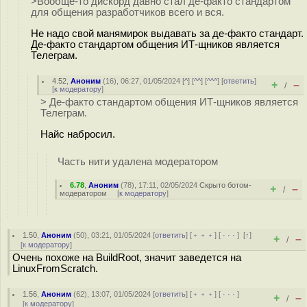
>Вообще-то дискорд давно стал де-факто стандартом
для общения разработчиков всего и вся.
Не надо свой манямирок выдавать за де-факто стандарт.
Де-факто стандартом общения ИТ-щников является
Телеграм.
4.52
,
Аноним
(
16
), 06:27, 01/05/2024 [
^
] [
^^
] [
^^^
] [
ответить
]
+
–
/
[
к модератору
]
> Де-факто стандартом общения ИТ-щников является
Телеграм.
Найс набросил.
Часть нити удалена модератором
6.78
,
Аноним
(
78
), 17:11, 02/05/2024
Скрыто ботом-
+
–
/
модератором
[
к модератору
]
1.50
,
Аноним
(
50
), 03:21, 01/05/2024 [
ответить
] [
﹢﹢﹢
] [
· · ·
]
[
↑
]
+
–
/
[
к модератору
]
Очень похоже на BuildRoot, значит заведется на
LinuxFromScratch.
1.56
,
Аноним
(
62
), 13:07, 01/05/2024 [
ответить
] [
﹢﹢﹢
] [
· · ·
]
+
–
/
[
к модератору
]