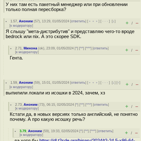
У них там есть пакетный менеджер или при обновлении
только полная пересборка?
1.57
,
Аноним
(
57
), 13:29, 01/05/2024 [
ответить
] [
﹢﹢﹢
] [
· · ·
]
[
↓
]
+
–
/
[
к модератору
]
Я слышу "мета-дистрибутив" и представляю чего-то вроде
bedrock или nix. А это скорее SDK.
2.71
,
Минона
(
ok
), 23:09, 01/05/2024 [
^
] [
^^
] [
^^^
] [
ответить
]
+
–
/
[
к модератору
]
Гента.
1.59
,
Аноним
(
59
), 15:01, 01/05/2024 [
ответить
] [
﹢﹢﹢
] [
· · ·
]
[
↓
] [
↑
]
+
–
/
[
к модератору
]
выпилили локали из исошки в 2024, зачем, хз
2.73
,
Аноним
(
73
), 06:15, 02/05/2024 [
^
] [
^^
] [
^^^
] [
ответить
]
+
–
/
[
к модератору
]
Кстати да, в новых версиях только английский, не понятно
почему. А про какую исошку речь?
3.79
,
Аноним
(
59
), 19:33, 02/05/2024 [
^
] [
^^
] [
^^^
] [
ответить
]
+
–
/
[
к модератору
]
да хотя бы
https://dl.t2sde.org/binary/2024/t2-24.5-x86-64-