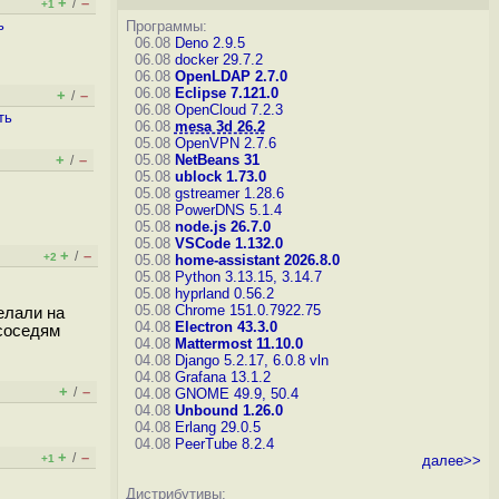
+
–
/
+1
ь
Программы:
06.08
Deno 2.9.5
06.08
docker 29.7.2
06.08
OpenLDAP 2.7.0
06.08
Eclipse 7.121.0
+
–
/
06.08
OpenCloud 7.2.3
ть
06.08
mesa 3d 26.2
05.08
OpenVPN 2.7.6
+
–
05.08
NetBeans 31
/
05.08
ublock 1.73.0
05.08
gstreamer 1.28.6
05.08
PowerDNS 5.1.4
05.08
node.js 26.7.0
05.08
VSCode 1.132.0
+
–
/
+2
05.08
home-assistant 2026.8.0
05.08
Python 3.13.15, 3.14.7
05.08
hyprland 0.56.2
05.08
Chrome 151.0.7922.75
елали на
04.08
Electron 43.3.0
/соседям
04.08
Mattermost 11.10.0
04.08
Django 5.2.17, 6.0.8
vln
04.08
Grafana 13.1.2
+
–
/
04.08
GNOME 49.9, 50.4
04.08
Unbound 1.26.0
04.08
Erlang 29.0.5
04.08
PeerTube 8.2.4
+
–
/
+1
далее>>
Дистрибутивы: