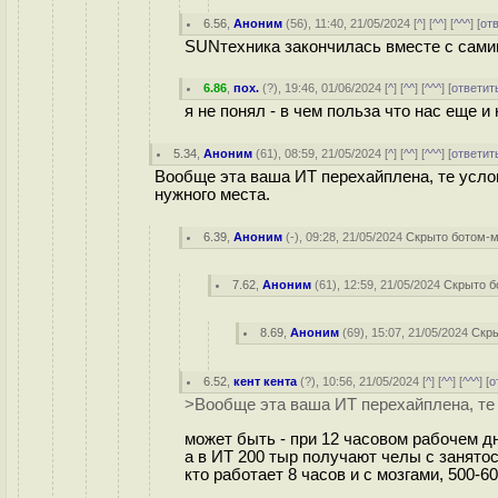
6.56
,
Аноним
(
56
), 11:40, 21/05/2024 [
^
] [
^^
] [
^^^
] [
от
SUNтехника закончилась вместе с сами
6.86
,
пох.
(
?
), 19:46, 01/06/2024 [
^
] [
^^
] [
^^^
] [
ответит
я не понял - в чем польза что нас еще 
5.34
,
Аноним
(
61
), 08:59, 21/05/2024 [
^
] [
^^
] [
^^^
] [
ответит
Вообще эта ваша ИТ перехайплена, те услов
нужного места.
6.39
,
Аноним
(
-
), 09:28, 21/05/2024
Скрыто ботом-
7.62
,
Аноним
(
61
), 12:59, 21/05/2024
Скрыто б
8.69
,
Аноним
(
69
), 15:07, 21/05/2024
Скр
6.52
,
кент кента
(
?
), 10:56, 21/05/2024 [
^
] [
^^
] [
^^^
] [
о
>Вообще эта ваша ИТ перехайплена, те 
может быть - при 12 часовом рабочем дн
а в ИТ 200 тыр получают челы с занятос
кто работает 8 часов и с мозгами, 500-6