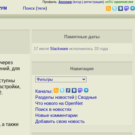
Профиль:
Аноним
(
вход
|
регистрация
)
неRU
opennet.me
РУМ
Поиск
(
теги
)
Памятные даты
17 июля
Slackware
исполнилось 33 года
 через
ений, для
Навигация
ступны
астройки,
Каналы:
2.
Разделы новостей
|
Сводные
Что нового на OpenNet
Поиск в новостях
Новые комментарии
Добавить свою новость
 а также