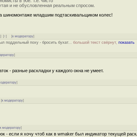
номисты в 90е. Т.е. чисто
дутая и не обусловленная реальным спросом.
 на шиномонтаже младшим подтаскивальщиком колес!
ь
]
[
↑
] [
к модератору
]
был поддельный поху - бросить бухат...
большой текст свёрнут,
показать
одератору
]
ок - разные раскладки у каждого окна не умеет.
модератору
]
[
к модератору
]
к модератору
]
люк - если я хочу чтоб как в wmaker был индикатор текущей рас