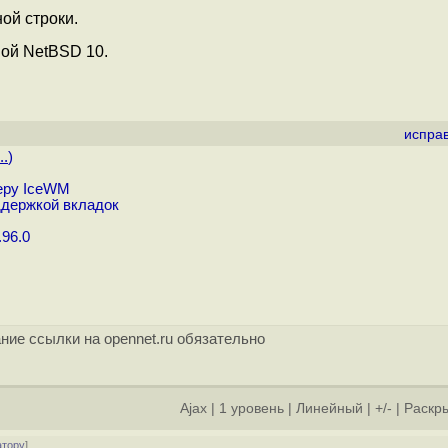
ой строки.
ой NetBSD 10.
испра
..
)
еру IceWM
ддержкой вкладок
96.0
ние ссылки на opennet.ru обязательно
Ajax
|
1 уровень
|
Линейный
|
+/-
|
Раскры
атору
]