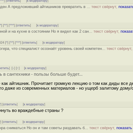
^^^
] [
ответить
]
[
к модератору
]
йден А предложивший айтишников превратить в ...
текст свёрнут,
показат
^
] [
^^
] [
^^^
] [
ответить
]
[
к модератору
]
ной и на кухне в состоянии Но я видел как 2 сан...
текст свёрнут,
показа
024 [
^
] [
^^
] [
^^^
] [
ответить
]
[
к модератору
]
югера, что специалист осознаёт уровень своей компетен...
текст свёрнут,
ветить
]
[
↓
] [
↑
] [
к модератору
]
ь в сантехники - пользы больше будет...
е как айтишник. Прочитает громкую лекцию о том как диды все д
что даже из современных материалов - но ущерб залитому дому
^
] [
ответить
]
[
к модератору
]
кинуть во враждебные страны ?
^
] [
ответить
]
[
к модератору
]
нра сниматься Но он и там советы раздавать б...
текст свёрнут,
показать