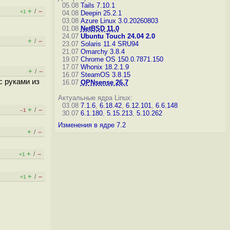
05.08
Tails 7.10.1
+
–
/
+1
04.08
Deepin 25.2.1
03.08
Azure Linux 3.0.20260803
01.08
NetBSD 11.0
24.07
Ubuntu Touch 24.04 2.0
+
–
/
23.07
Solaris 11.4 SRU94
21.07
Omarchy 3.8.4
19.07
Chrome OS 150.0.7871.150
17.07
Whonix 18.2.1.9
+
–
/
16.07
SteamOS 3.8.15
с руками из
16.07
OPNsense 26.7
Актуальные ядра Linux:
03.08
7.1.6
,
6.18.42
,
6.12.101
,
6.6.148
+
–
/
–1
30.07
6.1.180
,
5.15.213
,
5.10.262
Изменения в ядре 7.2
+
–
/
+
–
/
+1
+
–
/
+1