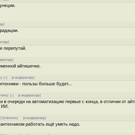
ункции.
ру
]
градации.
атору
]
е перепутай.
дератору
]
ременной айтишечке.
ь
]
[
↓
] [
к модератору
]
нтехники - пользы больше будет...
етить
]
[
↓
] [
к модератору
]
и в очереди на автоматизацию первые с конца, в отличии от айт
 ИИ.
^
] [
ответить
]
[
к модератору
]
Сантехником работать ещё уметь надо.