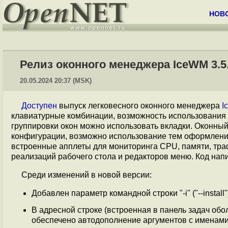
НОВ
Релиз оконного менеджера IceWM 3.5
20.05.2024 20:37 (MSK)
Доступен
выпуск легковесного оконного менеджера
I
клавиатурные комбинации, возможность использования 
группировки окон можно использовать вкладки. Оконны
конфигурации, возможно использование тем оформлени
встроенные апплеты для мониторинга CPU, памяти, траф
реализаций рабочего стола и редакторов меню. Код нап
Среди изменений в новой версии:
Добавлен параметр командной строки "-i" ("--insta
В адресной строке (встроенная в панель задач обо
обеспечено автодополнение аргументов с именам