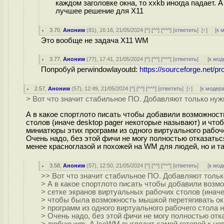
каждом заголовке окна, то xxkb иногда падает. А
лучшее решение для X11
3.70
,
Аноним
(
81
), 16:16, 21/05/2024 [
^
] [
^^
] [
^^^
] [
ответить
]
[
↑
] [
к 
Это вообще не задача X11 WM
3.77
,
Аноним
(
77
), 17:41, 21/05/2024 [
^
] [
^^
] [
^^^
] [
ответить
]
[
к мод
Попробуй perwindowlayoutd:
https://sourceforge.net/p
2.57
,
Аноним
(
57
), 12:49, 21/05/2024 [
^
] [
^^
] [
^^^
] [
ответить
]
[
↑
] [
к модер
> Вот что значит стабильное ПО. Добавляют только ну
А в какое спортлото писать чтобы добавили возможнос
столов (иначе desktop pager некоторые называют) и чт
миниатюры этих программ из одного виртуального рабоче
Очень надо, без этой фичи не могу полностью отказать
менее кpacнoглaзoй и похожей на WM для людей, но и 
3.58
,
Аноним
(
57
), 12:50, 21/05/2024 [
^
] [
^^
] [
^^^
] [
ответить
]
[
к мод
>> Вот что значит стабильное ПО. Добавляют толь
> А в какое спортлото писать чтобы добавили возм
> сетке экранов виртуальных рабочих столов (иначе
> чтобы была возможность мышкой перетягивать ок
> программ из одного виртуального рабочего стола н
> Очень надо, без этой фичи не могу полностью отк