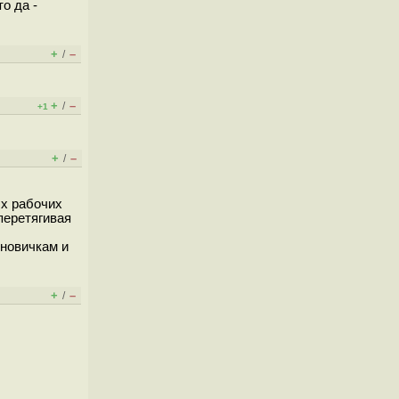
о да -
+
–
/
+
–
/
+1
+
–
/
ых рабочих
перетягивая
 новичкам и
+
–
/