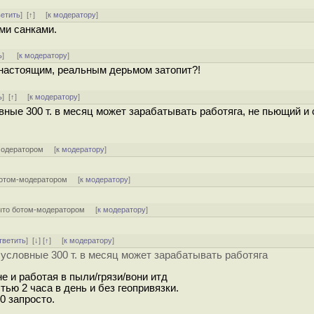
ветить
]
[
↑
] [
к модератору
]
ми санками.
ь
]
[
к модератору
]
и настоящим, реальным дерьмом затопит?!
ь
]
[
↑
] [
к модератору
]
ные 300 т. в месяц может зарабатывать работяга, не пьющий и 
модератором
[
к модератору
]
отом-модератором
[
к модератору
]
ыто ботом-модератором
[
к модератору
]
тветить
]
[
↓
] [
↑
] [
к модератору
]
условные 300 т. в месяц может зарабатывать работяга
е и работая в пыли/грязи/вони итд
тью 2 часа в день и без геопривязки.
00 запросто.