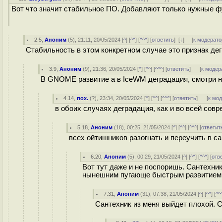
Вот что значит стабильное ПО. Добавляют только нужные ф
2.5
,
Аноним
(
5
), 21:11, 20/05/2024 [
^
] [
^^
] [
^^^
] [
ответить
]
[
↓
] [
к модерато
Стабильность в этом конкретном случае это признак де
3.9
,
Аноним
(
9
), 21:36, 20/05/2024 [
^
] [
^^
] [
^^^
] [
ответить
]
[
к модер
В GNOME развитие а в IceWM деградация, смотри н
4.14
,
пох.
(
?
), 23:34, 20/05/2024 [
^
] [
^^
] [
^^^
] [
ответить
]
[
к мо
в обоих случаях деградация, как и во всей сов
5.18
,
Аноним
(
18
), 00:25, 21/05/2024 [
^
] [
^^
] [
^^^
] [
ответит
всех ойтишников разогнать и переучить в са
6.20
,
Аноним
(
5
), 00:29, 21/05/2024 [
^
] [
^^
] [
^^^
] [
отв
Вот тут даже и не поспоришь. Сантехник
нынешним пугающе быстрым развитием
7.31
,
Аноним
(
31
), 07:38, 21/05/2024 [
^
] [
^^
] [
^^
Сантехник из меня выйдет плохой. 