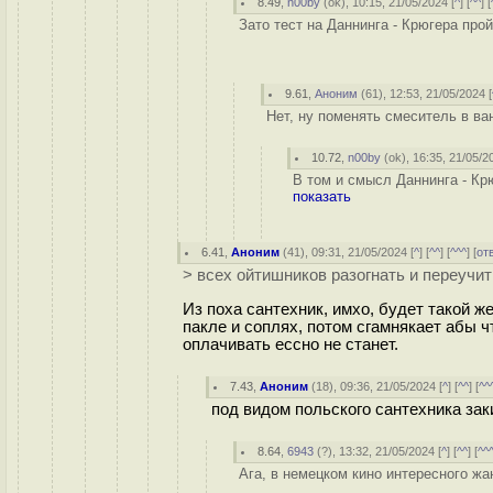
8.49
,
n00by
(
ok
), 10:15, 21/05/2024 [
^
] [
^^
] [
Зато тест на Даннинга - Крюгера про
9.61
,
Аноним
(
61
), 12:53, 21/05/2024 [
Нет, ну поменять смеситель в ван
10.72
,
n00by
(
ok
), 16:35, 21/05/2
В том и смысл Даннинга - Кр
показать
6.41
,
Аноним
(
41
), 09:31, 21/05/2024 [
^
] [
^^
] [
^^^
] [
от
> всех ойтишников разогнать и переучит
Из поха сантехник, имхо, будет такой ж
пакле и соплях, потом сгамнякает абы 
оплачивать ессно не станет.
7.43
,
Аноним
(
18
), 09:36, 21/05/2024 [
^
] [
^^
] [
^^
под видом польского сантехника за
8.64
,
6943
(
?
), 13:32, 21/05/2024 [
^
] [
^^
] [
^^
Ага, в немецком кино интересного жа