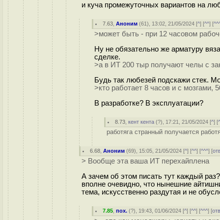
и куча промежуточных вариантов на люб
7.63
,
Аноним
(
61
), 13:02, 21/05/2024 [
^
] [
^^
] [
^^
>может быть - при 12 часовом рабоч
Ну не обязательно же арматуру вяз
сделке.
>а в ИТ 200 тыр получают челы с зан
Будь так любезей подскажи стек. М
>кто работает 8 часов и с мозгами, 5
В разработке? В эксплуатации?
8.73
,
кент кента
(
?
), 17:21, 21/05/2024 [
^
] [
работяга странный получается работя
6.68
,
Аноним
(
69
), 15:05, 21/05/2024 [
^
] [
^^
] [
^^^
] [
от
> Вообще эта ваша ИТ перехайплена
А зачем об этом писать тут каждый раз
вполне очевидно, что нынешние айтишник
тема, искусственно раздутая и не обус
7.85
,
пох.
(
?
), 19:43, 01/06/2024 [
^
] [
^^
] [
^^^
] [
от