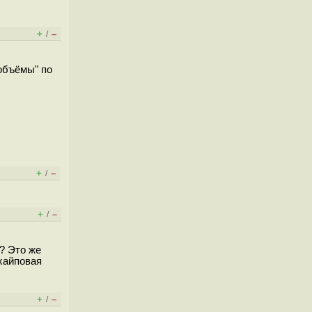
+
–
/
объёмы" по
+
–
/
+
–
/
? Это же
 хайповая
+
–
/