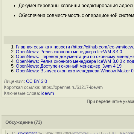
Документированы клавиши редактирования адресн
Обеспечена совместимость с операционной систем
Главная ссылка к новости (
https://github.com/ice-wm/icew.
OpenNews: Релиз оконного менеджера IceWM 3.4.0
OpenNews: Перевод документации по оконному менедж
OpenNews: Релиз оконного менеджера IceWM 3.0.0 с по
OpenNews: Доступен оконный менеджер i3wm 4.19
OpenNews: Выпуск оконного менеджера Window Maker 0.
Лицензия:
CC BY 3.0
Короткая ссылка: https://opennet.ru/61217-icewm
Ключевые слова:
icewm
При перепечатке указа
Обсуждение
(73)
1.1
,
ZloySergant
(
ok
), 20:47, 20/05/2024 [
ответить
] [
﹢﹢﹢
] [
· · ·
]
[
↓
] [
к модер