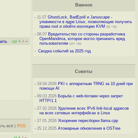
Важное
-
11.07
GhostLock, BadEpoll и Januscape -
уязвимости в ядре Linux, позволяющие получить
права root и обойти изоляцию KVM
(82 +34)
-
08.07
Вредительство со стороны разработчика
OpenMandriva, которое могло причинить вред
+
–
вить
/
+22
пользователям
(107 +34)
-
Сводка событий за 2025 год
Советы
-
19.04.2026
PKI с аппаратным TRNG за 10 дней при
помощи AI
-
09.03.2026
Борьба с web-ботами через запрет
HTTP/1.1
-
27.02.2026
Удаление всех IPv6 link-local адресов
на всех сетевых интерфейсах в Linux
-
27.01.2026
Ускорение пересборки llama.cpp
ть всё
|
RSS
-
25.12.2025
Атомарные обновления в OSTree
+
–
/
+5