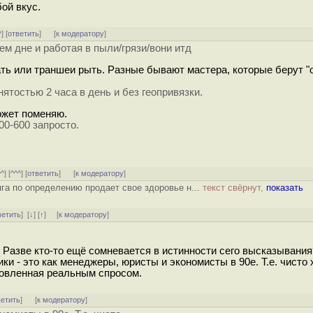
ой вкус.
^
] [
ответить
]
[
к модератору
]
ем дне и работая в пыли/грязи/вони итд
ать или траншеи рыть. Разные бывают мастера, которые берут "
ятостью 2 часа в день и без геопривязки.
ожет поменяю.
00-600 запросто.
^^
] [
^^^
] [
ответить
]
[
к модератору
]
га по определению продает свое здоровье н...
текст свёрнут,
показать
ветить
]
[
↓
] [
↑
] [
к модератору
]
? Разве кто-то ещё сомневается в истинности сего высказывания
и - это как менеджеры, юристы и экономисты в 90е. Т.е. чисто
ловленная реальным спросом.
ветить
]
[
к модератору
]