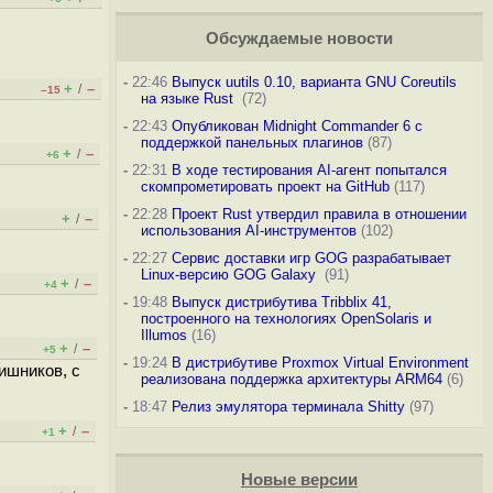
Обсуждаемые новости
-
22:46
Выпуск uutils 0.10, варианта GNU Coreutils
+
–
/
–15
на языке Rust
(72)
-
22:43
Опубликован Midnight Commander 6 c
поддержкой панельных плагинов
(87)
+
–
/
+6
-
22:31
В ходе тестирования AI-агент попытался
скомпрометировать проект на GitHub
(117)
-
22:28
Проект Rust утвердил правила в отношении
+
–
/
использования AI-инструментов
(102)
-
22:27
Сервис доставки игр GOG разрабатывает
Linux-версию GOG Galaxy
(91)
+
–
/
+4
-
19:48
Выпуск дистрибутива Tribblix 41,
построенного на технологиях OpenSolaris и
Illumos
(16)
+
–
/
+5
-
19:24
В дистрибутиве Proxmox Virtual Environment
ишников, с
реализована поддержка архитектуры ARM64
(6)
-
18:47
Релиз эмулятора терминала Shitty
(97)
+
–
/
+1
Новые версии