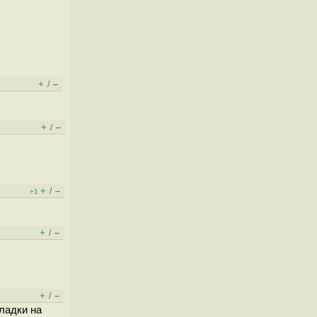
+
–
/
+
–
/
+
–
/
+1
+
–
/
+
–
/
кладки на