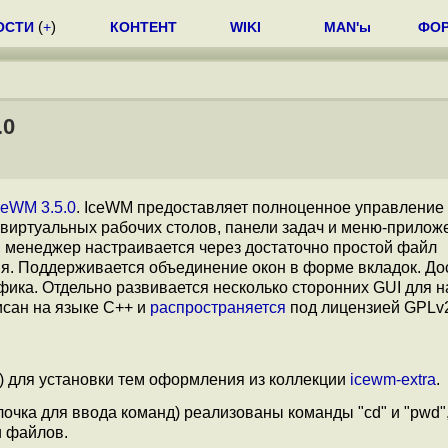
ОСТИ
(
+
)
КОНТЕНТ
WIKI
MAN'ы
ФО
.0
ceWM 3.5.0
. IceWM предоставляет полноценное управление
виртуальных рабочих столов, панели задач и меню-прилож
й менеджер настраивается через достаточно простой файл
я. Поддерживается объединение окон в форме вкладок. До
ика. Отдельно развивается несколько сторонних GUI для н
исан на языке С++ и
распространяется
под лицензией GPLv
ll") для установки тем оформления из коллекции
icewm-extra
.
лочка для ввода команд) реализованы команды "cd" и "pwd",
и файлов.