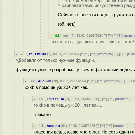
> - это как менеджеры, юристы и эко
> хайповая тема, искусственно раз
Сейчас-то все эти падлы трудятся
(ой, нет.)
6.84
,
пох.
(
?
), 19:41, 01/06/2024 [
^
] [
^^
] [
^^^
] [
ответит
то есть ты предлагаешь тому если что - это 
2.32
,
кент кента
(
?
), 08:01, 21/05/2024 [
^
] [
^^
] [
^^^
] [
ответить
]
[
↓
] [
↑
] [
к м
>Добавляют только нужные функции.
функции нужные разрабам... у icewm фатальный недостат
3.42
,
Аноним
(
18
), 09:32, 21/05/2024 [
^
] [
^^
] [
^^^
] [
ответить
]
[
↓
] [
к 
xxkb в помощь уж 20+ лет как...
4.51
,
кент кента
(
?
), 10:52, 21/05/2024 [
^
] [
^^
] [
^^^
] [
ответить
]
>xxkb в помощь уж 20+ лет как...
глюкало
4.81
,
Аноним
(
81
), 14:43, 22/05/2024 [
^
] [
^^
] [
^^^
] [
ответить
]
[
классная вещь, юзаю много лет. Но есть один г