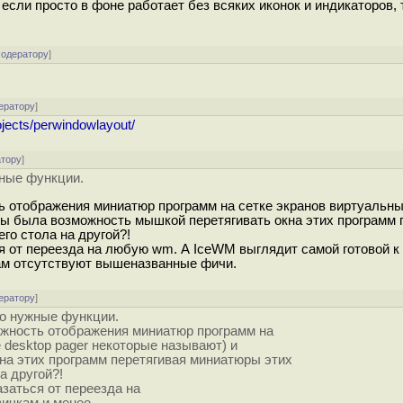
 если просто в фоне работает без всяких иконок и индикаторов, т
модератору
]
ератору
]
rojects/perwindowlayout/
атору
]
жные функции.
ть отображения миниатюр программ на сетке экранов виртуальн
обы была возможность мышкой перетягивать окна этих программ 
го стола на другой?!
ся от переезда на любую wm. А IceWM выглядит самой готовой к
там отсутствуют вышеназванные фичи.
ератору
]
ко нужные функции.
ожность отображения миниатюр программ на
 desktop pager некоторые называют) и
на этих программ перетягивая миниатюры этих
а другой?!
азаться от переезда на