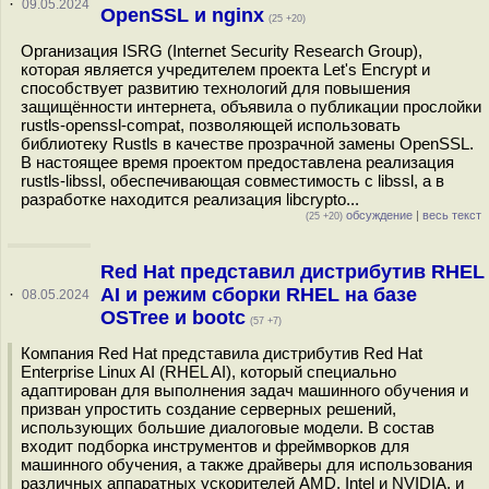
·
09.05.2024
OpenSSL и nginx
(25 +20)
Организация ISRG (Internet Security Research Group),
которая является учредителем проекта Let's Encrypt и
способствует развитию технологий для повышения
защищённости интернета, объявила о публикации прослойки
rustls-openssl-compat, позволяющей использовать
библиотеку Rustls в качестве прозрачной замены OpenSSL.
В настоящее время проектом предоставлена реализация
rustls-libssl, обеспечивающая совместимость с libssl, а в
разработке находится реализация libcrypto...
обсуждение
|
весь текст
(25 +20)
Red Hat представил дистрибутив RHEL
AI и режим сборки RHEL на базе
·
08.05.2024
OSTree и bootc
(57 +7)
Компания Red Hat представила дистрибутив Red Hat
Enterprise Linux AI (RHEL AI), который специально
адаптирован для выполнения задач машинного обучения и
призван упростить создание серверных решений,
использующих большие диалоговые модели. В состав
входит подборка инструментов и фреймворков для
машинного обучения, а также драйверы для использования
различных аппаратных ускорителей AMD, Intel и NVIDIA, и