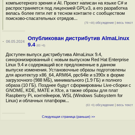
компьютерного зрения и AI. Проект написан на языке C# и
распространяется под лицензией GPLv3, а его разработка
велась более пяти лет в тесном контакте с сообществом
поисково-спасательных отрядов...
обсуждение
|
весь текст
(79 +46)
Опубликован дистрибутив AlmaLinux
·
06.05.2024
9.4
(63 +6)
Доступен выпуск дистрибутива AlmaLinux 9.4,
синхронизированный c новым выпуском Red Hat Enterprise
Linux 9.4 и содержащий все предложенные в данном
выпуске изменения. Установочные образы подготовлены
для архитектур x86_64, ARM64, ppc64le и s390x в форме
загрузочного (988 МБ), минимального (1.9 ГБ) и полного
образа (10 ГБ). Позднее будут сформированы Live-сборки с
GNOME, KDE, MATE и Xfce, а также образы для плат
Raspberry Pi, контейнеров, WSL (Windows Subsystem for
Linux) и облачных платформ...
обсуждение
|
весь текст
(63 +6)
Следующая страница (раньше) >>