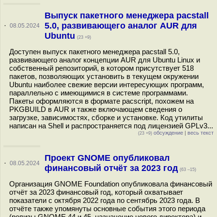
Выпуск пакетного менеджера pacstall
5.0, развивающего аналог AUR для
·
08.05.2024
Ubuntu
(23 +9)
Доступен выпуск пакетного менеджера pacstall 5.0,
развивающего аналог концепции AUR для Ubuntu Linux и
собственный репозиторий, в котором присутствует 518
пакетов, позволяющих установить в текущем окружении
Ubuntu наиболее свежие версии интересующих программ,
параллельно с имеющимися в системе программами.
Пакеты оформляются в формате pacscript, похожем на
PKGBUILD в AUR и также включающем сведения о
загрузке, зависимостях, сборке и установке. Код утилиты
написан на Shell и распространяется под лицензией GPLv3...
обсуждение
|
весь текст
(23 +9)
Проект GNOME опубликовал
·
08.05.2024
финансовый отчёт за 2023 год
(63 –15)
Организация GNOME Foundation опубликовала финансовый
отчёт за 2023 финансовый год, который охватывает
показатели с октября 2022 года по сентябрь 2023 года. В
отчёте также упомянуты основные события этого периода
(релизы GNOME 44 и 45, назначение нового директора) и