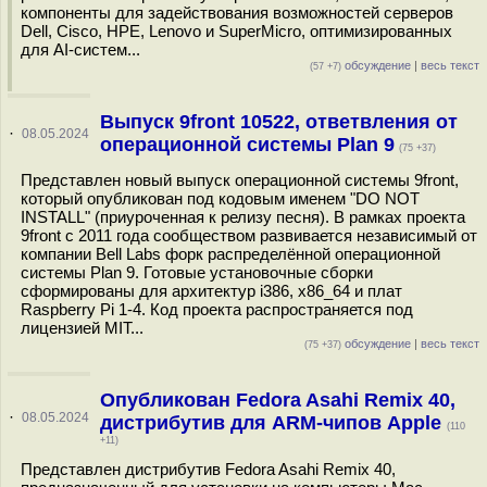
компоненты для задействования возможностей серверов
Dell, Cisco, HPE, Lenovo и SuperMicro, оптимизированных
для AI-систем...
обсуждение
|
весь текст
(57 +7)
Выпуск 9front 10522, ответвления от
·
08.05.2024
операционной системы Plan 9
(75 +37)
Представлен новый выпуск операционной системы 9front,
который опубликован под кодовым именем "DO NOT
INSTALL" (приуроченная к релизу песня). В рамках проекта
9front с 2011 года сообществом развивается независимый от
компании Bell Labs форк распределённой операционной
системы Plan 9. Готовые установочные сборки
сформированы для архитектур i386, x86_64 и плат
Raspberry Pi 1-4. Код проекта распространяется под
лицензией MIT...
обсуждение
|
весь текст
(75 +37)
Опубликован Fedora Asahi Remix 40,
·
08.05.2024
дистрибутив для ARM-чипов Apple
(110
+11)
Представлен дистрибутив Fedora Asahi Remix 40,