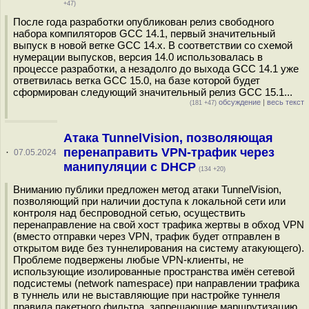
+47)
После года разработки опубликован релиз свободного
набора компиляторов GCC 14.1, первый значительный
выпуск в новой ветке GCC 14.x. В соответствии со схемой
нумерации выпусков, версия 14.0 использовалась в
процессе разработки, а незадолго до выхода GCC 14.1 уже
ответвилась ветка GCC 15.0, на базе которой будет
сформирован следующий значительный релиз GCC 15.1...
обсуждение
|
весь текст
(181 +47)
Атака TunnelVision, позволяющая
перенаправить VPN-трафик через
·
07.05.2024
манипуляции с DHCP
(134 +20)
Вниманию публики предложен метод атаки TunnelVision,
позволяющий при наличии доступа к локальной сети или
контроля над беспроводной сетью, осуществить
перенаправление на свой хост трафика жертвы в обход VPN
(вместо отправки через VPN, трафик будет отправлен в
открытом виде без туннелирования на систему атакующего).
Проблеме подвержены любые VPN-клиенты, не
использующие изолированные пространства имён сетевой
подсистемы (network namespace) при направлении трафика
в туннель или не выставляющие при настройке туннеля
правила пакетного фильтра, запрещающие маршрутизацию