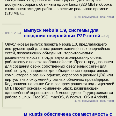
доступна сборка с обычным ядром Linux (329 МБ) и сборка
с компонентами для работы в режиме реального времени
(319 МБ)...
обсуждение
|
весь текст
(63 +8)
Выпуск Nebula 1.9, системы для
·
09.05.2024
создания оверлейных P2P-сетей
(40 +6)
Опубликован выпуск проекта Nebula 1.9, предлагающего
инструментарий для построения защищённых оверлейных
сетей, позволяющих объединить территориально
разделённые хосты в отдельную изолированную сеть,
работающую поверх глобальной сети. Проект предназначен
для создания своих собственных оверлейных сетей для
любых нужд, например, для объединения корпоративных
компьютеров в разных офисах, серверов в разных ЦОД или
виртуальных окружений у разных облачных провайдеров.
Код написан на языке Go и распространяется под лицензией
MIT. Проект основан компанией Slack, развивающей
одноимённый корпоративный мессенджер. Поддерживается
работа в Linux, FreeBSD, macOS, Windows, iOS и Android...
обсуждение
|
весь текст
(40 +6)
В Rustls обеспечена совместимость с