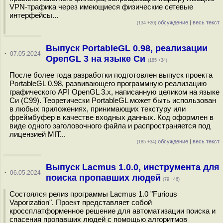
VPN-трафика через имеющиеся физические сетевые
интерфейсы...
обсуждение
|
весь текст
(134 +20)
Выпуск PortableGL 0.98, реализации
·
07.05.2024
OpenGL 3 на языке Си
(185 +34)
После более года разработки подготовлен выпуск проекта
PortableGL 0.98, развивающего программную реализацию
графического API OpenGL 3.x, написанную целиком на языке
Си (C99). Теоретически PortableGL может быть использован
в любых приложениях, принимающих текстуру или
фреймбуфер в качестве входных данных. Код оформлен в
виде одного заголовочного файла и распространяется под
лицензией MIT...
обсуждение
|
весь текст
(185 +34)
Выпуск Lacmus 1.0.0, инструмента для
·
06.05.2024
поиска пропавших людей
(79 +46)
Состоялся релиз программы Lacmus 1.0 "Furious
Vaporization". Проект представляет собой
кроссплатформенное решение для автоматизации поиска и
спасения пропавших людей с помощью алгоритмов