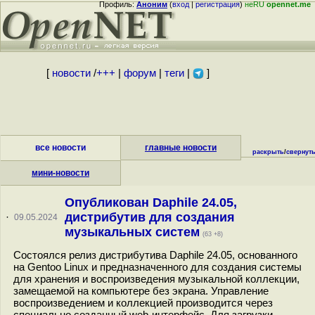
Профиль:
Аноним
(
вход
|
регистрация
)
неRU
opennet.me
[
новости
/
+++
|
форум
|
теги
|
]
все новости
главные новости
раскрыть
/
свернут
мини-новости
Опубликован Daphile 24.05,
дистрибутив для создания
·
09.05.2024
музыкальных систем
(63 +8)
Состоялся релиз дистрибутива Daphile 24.05, основанного
на Gentoo Linux и предназначенного для создания системы
для хранения и воспроизведения музыкальной коллекции,
замещаемой на компьютере без экрана. Управление
воспроизведением и коллекцией производится через
специально созданный web-интерфейс. Для загрузки