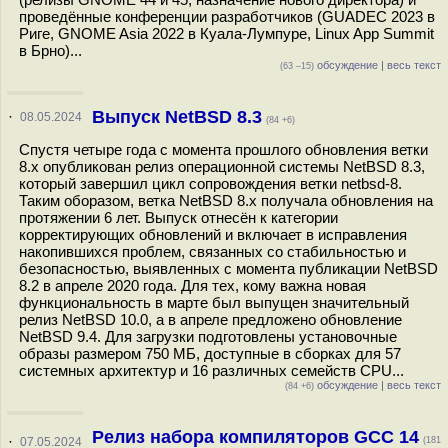
проведённые конференции разработчиков (GUADEC 2023 в
Риге, GNOME Asia 2022 в Куала-Лумпуре, Linux App Summit
в Брно)...
обсуждение
|
весь текст
(63 –15)
Выпуск NetBSD 8.3
·
08.05.2024
(84 +6)
Спустя четыре года с момента прошлого обновления ветки
8.x опубликован релиз операционной системы NetBSD 8.3,
который завершил цикл сопровождения ветки netbsd-8.
Таким оборазом, ветка NetBSD 8.x получала обновления на
протяжении 6 лет. Выпуск отнесён к категории
корректирующих обновлений и включает в исправления
накопившихся проблем, связанных со стабильностью и
безопасностью, выявленных с момента публикации NetBSD
8.2 в апреле 2020 года. Для тех, кому важна новая
функциональность в марте был выпущен значительный
релиз NetBSD 10.0, а в апреле предложено обновление
NetBSD 9.4. Для загрузки подготовлены установочные
образы размером 750 МБ, доступные в сборках для 57
системных архитектур и 16 различных семейств CPU...
обсуждение
|
весь текст
(84 +6)
Релиз набора компиляторов GCC 14
·
07.05.2024
(181