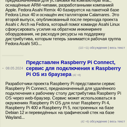
предназначенный для установки на компьютеры Mac,
оснащённые ARM-чипами, разработанными компанией
Apple. Fedora Asahi Remix 40 базируется на пакетной базе
Fedora Linux 40 и оснащён инсталлятором Calamares. Это
второй выпуск, опубликованный после перехода проекта
Asahi с Arch на Fedora, который помог команде Asahi Linux
сфокусировать усилия на обратном инжиниринге
оборудования, не расходуя ресурсы на поддержку
дистрибутива, которым теперь занимается рабочая группа
Fedora Asahi SIG...
обсуждение
|
весь текст
(110 +11)
Представлен Raspberry Pi Connect,
сервис для подключения к Raspberry
·
08.05.2024
Pi OS из браузера
(42 +8)
Разработчики проекта Raspberry Pi представили сервис
Raspberry Pi Connect, предназначенный для удалённого
подключения к рабочему столу дистрибутива Raspberry Pi
OS через web-браузер. Сервис может использоваться в
окружениях Raspberry Pi OS для плат Raspberry Pi 4,
Raspberry Pi 400 и Raspberry Pi 5, построенных на базе
Debian 12 и переведённых на графический стек на базе
Wayland...
обсуждение
|
весь текст
(42 +8)