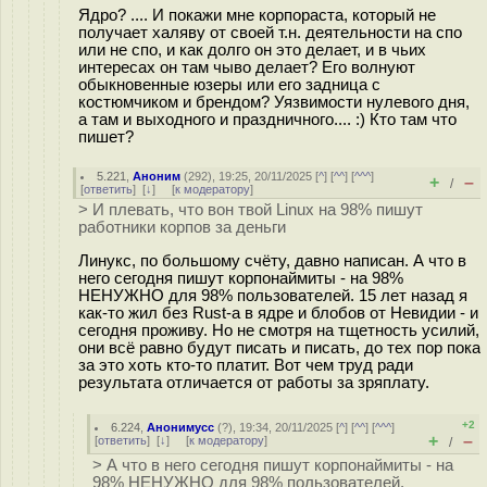
Ядро? .... И покажи мне корпораста, который не
получает халяву от своей т.н. деятельности на спо
или не спо, и как долго он это делает, и в чьих
интересах он там чыво делает? Его волнуют
обыкновенные юзеры или его задница с
костюмчиком и брендом? Уязвимости нулевого дня,
а там и выходного и праздничного.... :) Кто там что
пишет?
5.221
,
Аноним
(
292
), 19:25, 20/11/2025 [
^
] [
^^
] [
^^^
]
+
–
/
[
ответить
]
[
↓
] [
к модератору
]
> И плевать, что вон твой Linux на 98% пишут
работники корпов за деньги
Линукс, по большому счёту, давно написан. А что в
него сегодня пишут корпонаймиты - на 98%
НЕНУЖНО для 98% пользователей. 15 лет назад я
как-то жил без Rust-а в ядре и блобов от Невидии - и
сегодня проживу. Но не смотря на тщетность усилий,
они всё равно будут писать и писать, до тех пор пока
за это хоть кто-то платит. Вот чем труд ради
результата отличается от работы за зряплату.
+2
6.224
,
Анонимусс
(
?
), 19:34, 20/11/2025 [
^
] [
^^
] [
^^^
]
+
–
[
ответить
]
[
↓
] [
к модератору
]
/
> А что в него сегодня пишут корпонаймиты - на
98% НЕНУЖНО для 98% пользователей.