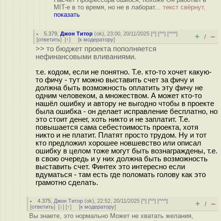
MIT-е в то время, но не в лаборат...
текст свёрнут,
показать
5.379
,
Джон Титор
(
ok
), 23:00, 20/11/2025 [
^
] [
^^
] [
^^^
]
+
–
/
[
ответить
]
[
↑
] [
к модератору
]
>> то бюджет проекта пополняется
нефинансовыми вливаниями.
т.е. кодом, если не понятно. Т.е. кто-то хочет какую-
то фичу - тут можно выставить счет за фичу и
должна быть возможность оплатить эту фичу не
одним человеком, а множеством. А может кто-то
нашёл ошибку и автору не выгодно чтобы в проекте
была ошибка - он делает исправление бесплатно, но
это стоит денег, хоть никто и не заплатит. Т.е.
повышается сама себестоимость проекта, хотя
никто и не платит. Платят просто трудом. Ну и тот
кто предложил хорошее новшевство или описал
ошибку в целом тоже могут быть вознаграждены, т.е.
в свою очередь и у них должна быть возможность
выставить счет. Финтех это интересно если
вдуматься - там есть где поломать голову как это
грамотно сделать.
4.375
,
Джон Титор
(
ok
), 22:52, 20/11/2025 [
^
] [
^^
] [
^^^
]
+
–
/
[
ответить
]
[
↓
] [
↑
] [
к модератору
]
Вы знаете, это нормально Может не хватать желания,