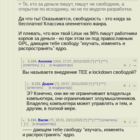
> Те, кто за деньги пишут, пишут не свободное, а
открытое по исходнику, но не по модели разработки.
Да что ты! Оказывается, свободность - это когда за
бесплатно! Классика опеннетного жанра.
И плевать, что вон твой Linux на 98% пишут работники
корпов за деньги - но при этом он под православным
GPL, дающем тебе свободу "изучать, изменять и
распространять" ядро.
+1
5.164
,
Аноним
(
164
), 17:27, 20/11/2025 [
^
] [
^^
] [
^^^
]
+
–
[
ответить
]
[
↓
] [
к модератору
]
/
Вы называете внедрение TEE и lockdown свободой?
6.232
,
Дырик
(
?
), 19:57, 20/11/2025 [
^
] [
^^
] [
^^^
]
+
–
/
[
ответить
]
[
к модератору
]
Э? Конечно, они же не ограничивают владельца
компьютера, они ограничивают злоумышленников.
Владелец компьютера может управлять и тем, и
другим, в полной мере.
5.194
,
Васян
(
?
), 18:31, 20/11/2025 [
^
] [
^^
] [
^^^
] [
ответить
]
+
–
/
[
↑
] [
к модератору
]
------ дающем тебе свободу "изучать, изменять
и распространять" ядро.