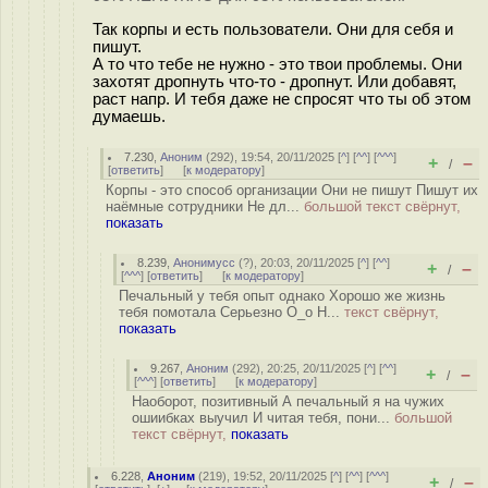
Так корпы и есть пользователи. Они для себя и
пишут.
А то что тебе не нужно - это твои проблемы. Они
захотят дропнуть что-то - дропнут. Или добавят,
раст напр. И тебя даже не спросят что ты об этом
думаешь.
7.230
,
Аноним
(
292
), 19:54, 20/11/2025 [
^
] [
^^
] [
^^^
]
+
–
/
[
ответить
]
[
к модератору
]
Корпы - это способ организации Они не пишут Пишут их
наёмные сотрудники Не дл...
большой текст свёрнут,
показать
8.239
,
Анонимусс
(
?
), 20:03, 20/11/2025 [
^
] [
^^
]
+
–
/
[
^^^
] [
ответить
]
[
к модератору
]
Печальный у тебя опыт однако Хорошо же жизнь
тебя помотала Серьезно О_о Н...
текст свёрнут,
показать
9.267
,
Аноним
(
292
), 20:25, 20/11/2025 [
^
] [
^^
]
+
–
/
[
^^^
] [
ответить
]
[
к модератору
]
Наоборот, позитивный А печальный я на чужих
ошиибках выучил И читая тебя, пони...
большой
текст свёрнут,
показать
6.228
,
Аноним
(
219
), 19:52, 20/11/2025 [
^
] [
^^
] [
^^^
]
+
–
/