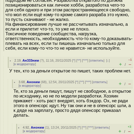
подходом не согласен. Разработка открытого по должна
позиционироваться как личное хобби, разработка чего-то
для себя одного и при этом распространяющееся свободно,
что мол если ещё кому-то кроме самого разраба это нужно,
то пусть скачивают - не жалко.
На финансирование лучше не рассчитывать изначально, а
если и прилетит что-то, то уже не плохо.
Токсичное поведение сообщества, нагрузка,
ответственность, необходимость что-то кому-то доказывать-
плевать на всех, если ты пишешь изначально только для
себя, если кому-то что-то не нравится- не используйте.
–1
2.19
,
Ан333ним
(
?
), 11:16, 20/11/2025 [
^
] [
^^
] [
^^^
] [
ответить
]
[
↓
]
+
–
[
к модератору
]
/
У тех, кто за деньги открытое по пишет, таких проблем нет.
3.68
,
Аноним
(
68
), 12:54, 20/11/2025 [
^
] [
^^
] [
^^^
] [
ответить
]
+
–
/
[
к модератору
]
Те, кто за деньги пишут, пишут не свободное, а открытое
по исходнику, но не по модели разработки. Хозяин
прикажет - хоть раст внедрят, хоть бэкдор. Ох, не ради
этого в опенсорс идут. Ну так они и не в опенсорс шли, а
к дяде на зарплату, просто дядя опенсорс приказал
делать.
+3
4.92
,
Аноним
(
1
), 13:24, 20/11/2025 [
^
] [
^^
] [
^^^
] [
ответить
]
+
–
[
к модератору
]
/