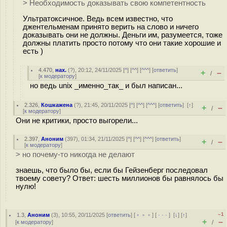
> Необходимость доказывать свою компетентность
Ультратоксичное. Ведь всем известно, что
джентельменам принято верить на слово и ничего
доказывать они не должны. Деньги им, разумеется, тоже
должны платить просто потому что они такие хорошие и
есть )
4.470
,
нах.
(
?
), 20:12, 24/11/2025 [
^
] [
^^
] [
^^^
] [
ответить
]
+
–
/
[
к модератору
]
но ведь unix _именно_так_ и был написан...
2.326
,
Кошкажена
(
?
), 21:45, 20/11/2025 [
^
] [
^^
] [
^^^
] [
ответить
]
[
↑
]
+
–
/
[
к модератору
]
Они не критики, просто выгорели...
2.397
,
Аноним
(
397
), 01:34, 21/11/2025 [
^
] [
^^
] [
^^^
] [
ответить
]
+
–
/
[
к модератору
]
> но почему-то никогда не делают
знаешь, что было бы, если бы Гейзенберг последовал
твоему совету? Ответ: шесть миллионов бы равнялось бы
нулю!
–1
1.3
,
Аноним
(
3
), 10:55, 20/11/2025 [
ответить
] [
﹢﹢﹢
] [
· · ·
]
[
↓
] [
↑
]
+
–
[
к модератору
]
/