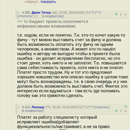
свёрнут,
показать
4.380
,
Джон Титор
(
ok
), 23:02, 20/11/2025 [
^
] [
^^
] [
^^^
]
+
–
/
[
ответить
]
[
↑
] [
к модератору
]
>> то бюджет проекта пополняется
нефинансовыми вливаниями.
т.е. кодом, если не понятно. Т.е. кто-то хочет какую-то
фичу - тут можно выставить счет за фичу и должна
быть возможность оплатить эту фичу не одним
человеком, а множеством. А может кто-то нашёл
ошибку и автору не выгодно чтобы в проекте была
ошибка - он делает исправление бесплатно, но это
стоит денег, хоть никто и не заплатит. Т.е. повышается
сама себестоимость проекта, хотя никто и не платит.
Платят просто трудом. Ну и тот кто предложил
хорошее новшевство или описал ошибку в целом тоже
могут быть вознаграждены, т.е. в свою очередь и у них
должна быть возможность выставить счет. Финтех это
интересно если вдуматься - там есть где поломать
голову как это грамотно сделать.
+1
4.424
,
Леонид
(
??
), 10:29, 21/11/2025 [
^
] [
^^
] [
^^^
] [
ответить
]
+
–
[
к модератору
]
/
Платят за работу специалисту который
исправляет ошибки/добавляет
функциональность/настраивает, а не за право