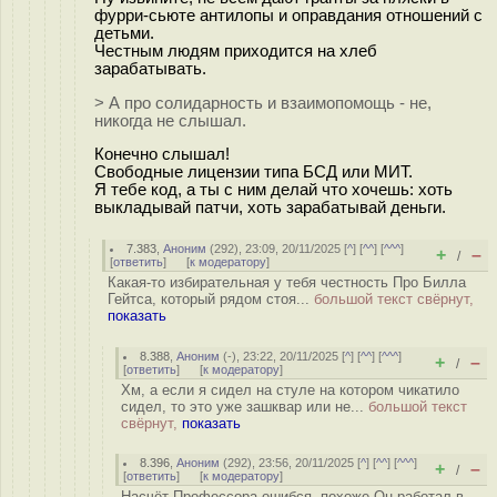
фуppи-сьюте антилопы и оправдания отношений с
детьми.
Честным людям приходится на хлеб
зарабатывать.
> А про солидарность и взаимопомощь - не,
никогда не слышал.
Конечно слышал!
Свободные лицензии типа БСД или МИТ.
Я тебе код, а ты с ним делай что хочешь: хоть
выкладывай патчи, хоть зарабатывай деньги.
7.383
,
Аноним
(
292
), 23:09, 20/11/2025 [
^
] [
^^
] [
^^^
]
+
–
/
[
ответить
]
[
к модератору
]
Какая-то избирательная у тебя честность Про Билла
Гейтса, который рядом стоя...
большой текст свёрнут,
показать
8.388
,
Аноним
(
-
), 23:22, 20/11/2025 [
^
] [
^^
] [
^^^
]
+
–
/
[
ответить
]
[
к модератору
]
Хм, а если я сидел на стуле на котором чикатило
сидел, то это уже зашквар или не...
большой текст
свёрнут,
показать
8.396
,
Аноним
(
292
), 23:56, 20/11/2025 [
^
] [
^^
] [
^^^
]
+
–
/
[
ответить
]
[
к модератору
]
Насчёт Профессора ошибся, похоже Он работал в