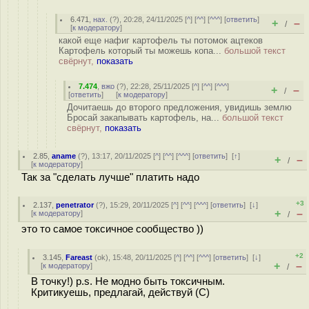
6.471
,
нах.
(
?
), 20:28, 24/11/2025 [
^
] [
^^
] [
^^^
] [
ответить
]
+
–
/
[
к модератору
]
какой еще нафиг картофель ты потомок ацтеков
Картофель который ты можешь копа...
большой текст
свёрнут,
показать
7.474
,
вжо
(
?
), 22:28, 25/11/2025 [
^
] [
^^
] [
^^^
]
+
–
/
[
ответить
]
[
к модератору
]
Дочитаешь до второго предложения, увидишь землю
Бросай закапывать картофель, на...
большой текст
свёрнут,
показать
2.85
,
aname
(
?
), 13:17, 20/11/2025 [
^
] [
^^
] [
^^^
] [
ответить
]
[
↑
]
+
–
/
[
к модератору
]
Так за "сделать лучше" платить надо
+3
2.137
,
penetrator
(
?
), 15:29, 20/11/2025 [
^
] [
^^
] [
^^^
] [
ответить
]
[
↓
]
+
–
[
к модератору
]
/
это то самое токсичное сообщество ))
+2
3.145
,
Fareast
(
ok
), 15:48, 20/11/2025 [
^
] [
^^
] [
^^^
] [
ответить
]
[
↓
]
+
–
[
к модератору
]
/
В точку!) p.s. Не модно быть токсичным.
Критикуешь, предлагай, действуй (С)