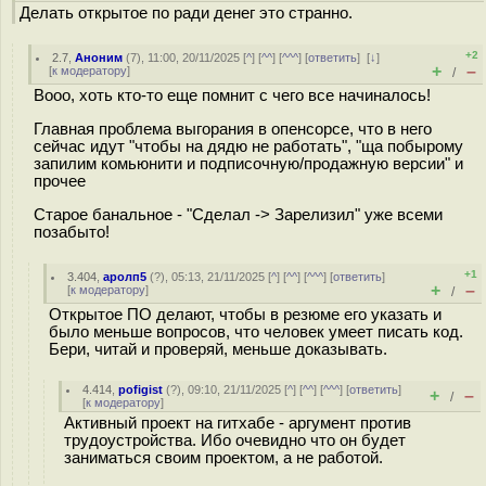
Делать открытое по ради денег это странно.
+2
2.7
,
Аноним
(
7
), 11:00, 20/11/2025 [
^
] [
^^
] [
^^^
] [
ответить
]
[
↓
]
+
–
[
к модератору
]
/
Вооо, хоть кто-то еще помнит с чего все начиналось!
Главная проблема выгорания в опенсорсе, что в него
сейчас идут "чтобы на дядю не работать", "ща побырому
запилим комьюнити и подписочную/продажную версии" и
прочее
Старое банальное - "Сделал -> Зарелизил" уже всеми
позабыто!
+1
3.404
,
аролп5
(
?
), 05:13, 21/11/2025 [
^
] [
^^
] [
^^^
] [
ответить
]
+
–
[
к модератору
]
/
Открытое ПО делают, чтобы в резюме его указать и
было меньше вопросов, что человек умеет писать код.
Бери, читай и проверяй, меньше доказывать.
4.414
,
pofigist
(
?
), 09:10, 21/11/2025 [
^
] [
^^
] [
^^^
] [
ответить
]
+
–
/
[
к модератору
]
Активный проект на гитхабе - аргумент против
трудоустройства. Ибо очевидно что он будет
заниматься своим проектом, а не работой.