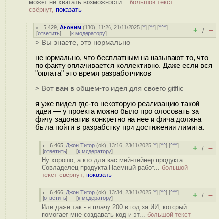
может не хватать возможности...
большой текст
свёрнут,
показать
5.429
,
Аноним
(
130
), 11:26, 21/11/2025 [
^
] [
^^
] [
^^^
]
+
–
/
[
ответить
]
[
к модератору
]
> Вы знаете, это нормально
ненормально, что бесплатным на называют то, что
по факту оплачивается коллективно. Даже если вся
"оплата" это время разработчиков
> Вот вам в общем-то идея для своего gitflic
я уже видел где-то некоторую реализацию такой
идеи — у проекта можно было проголосовать за
фичу задонатив конкретно на нее и фича должна
была пойти в разработку при достижении лимита.
6.465
,
Джон Титор
(
ok
), 13:16, 23/11/2025 [
^
] [
^^
] [
^^^
]
+
–
/
[
ответить
]
[
к модератору
]
Ну хорошо, а кто для вас мейнтейнер продукта
Совладелец продукта Наемный работ...
большой
текст свёрнут,
показать
6.466
,
Джон Титор
(
ok
), 13:34, 23/11/2025 [
^
] [
^^
] [
^^^
]
+
–
/
[
ответить
]
[
к модератору
]
Или даже так - я плачу 200 в год за ИИ, который
помогает мне создавать код и эт...
большой текст