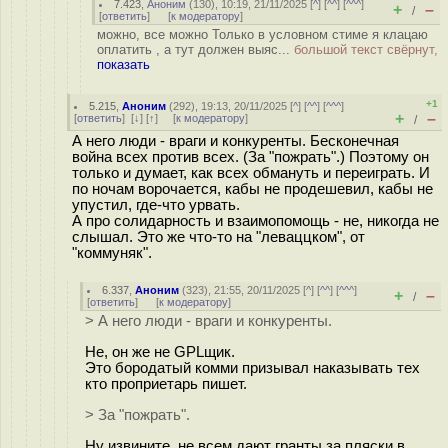
7.423
,
Аноним
(
130
), 10:19, 21/11/2025 [
^
] [
^^
] [
^^^
]
+
–
/
[
ответить
]
[
к модератору
]
можно, все можно Только в условном стиме я клацаю
оплатить , а тут должен выяс...
большой текст свёрнут,
показать
+1
5.215
,
Аноним
(
292
), 19:13, 20/11/2025 [
^
] [
^^
] [
^^^
]
+
–
[
ответить
]
[
↓
] [
↑
] [
к модератору
]
/
А него люди - враги и конкуренты. Бесконечная
война всех против всех. (За "пожрать".) Поэтому он
только и думает, как всех обмануть и переиграть. И
по ночам ворочается, кабы не продешевил, кабы не
упустил, где-что урвать.
А про солидарность и взаимопомощь - не, никогда не
слышал. Это же что-то на "лeваццком", от
"кoммyняк".
6.337
,
Аноним
(
323
), 21:55, 20/11/2025 [
^
] [
^^
] [
^^^
]
+
–
/
[
ответить
]
[
к модератору
]
> А него люди - враги и конкуренты.
Не, он же не GPLщик.
Это бородатый комми призывал наказывать тех
кто проприетарь пишет.
> За "пожрать".
Ну извините, не всем дают гранты за пляски в