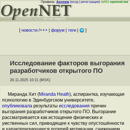
Профиль:
Аноним
(
вход
|
регистрация
)
неRU
opennet.me
[
новости
/
+++
|
форум
|
теги
|
]
Исследование факторов выгорания
разработчиков открытого ПО
20.11.2025 10:11 (MSK)
Миранда Хит (
Miranda Heath
), аспирантка, изучающая
психологию в Эдинбургском университете,
опубликовала
результаты
исследования
причин
выгорания разработчиков открытого ПО. Выгорание
рассматривается как истощение физических и
умственных сил, приводящее к чувству опустошённости
и характеризующееся потерей мотивации, снижением