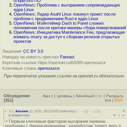
открытого ПО
OpenNews: Проблема с выгоранием сопровождающих
ядра Linux
OpenNews: Лидер Asahi Linux покинул проект после
проблем с продвижением Rust в ядро Linux
OpenNews: Мэйнтейнер Dash to Panel сложил
полномочия после критики манеры сбора пожертвований
OpenNews: Инициатива Maintenance Fee, предлагающая
взимать плату за доступ к сборкам релизов открытых
проектов
Лицензия:
CC BY 3.0
Наводку на новость прислал
Fareast
Короткая ссылка: https://opennet.ru/64289-opensource
Ключевые слова:
opensource
При перепечатке указание ссылки на opennet.ru обязательно
Обсуждение
Ajax
|
1 уровень
|
Линейный
|
+/-
|
Раскрыть
(351)
всё
|
RSS
+5
1.1
,
Аноним
(
1
), 10:52, 20/11/2025 [
ответить
] [
﹢﹢﹢
] [
· · ·
]
[
↓
]
+
–
[
к модератору
]
/
> Первым ключевым фактором выгорания названы
проблемы с финансированием - разработчик теряет веру в