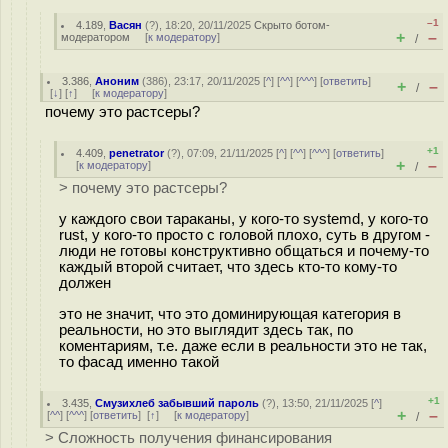
–1
4.189
,
Васян
(
?
), 18:20, 20/11/2025
Скрыто ботом-
+
–
модератором
[
к модератору
]
/
3.386
,
Аноним
(
386
), 23:17, 20/11/2025 [
^
] [
^^
] [
^^^
] [
ответить
]
+
–
/
[
↓
] [
↑
] [
к модератору
]
почему это растсеры?
+1
4.409
,
penetrator
(
?
), 07:09, 21/11/2025 [
^
] [
^^
] [
^^^
] [
ответить
]
+
–
[
к модератору
]
/
> почему это растсеры?
у каждого свои тараканы, у кого-то systemd, у кого-то
rust, у кого-то просто с головой плохо, суть в другом -
люди не готовы конструктивно общаться и почему-то
каждый второй считает, что здесь кто-то кому-то
должен
это не значит, что это доминирующая категория в
реальности, но это выглядит здесь так, по
коментариям, т.е. даже если в реальности это не так,
то фасад именно такой
+1
3.435
,
Смузихлеб забывший пароль
(
?
), 13:50, 21/11/2025 [
^
]
+
–
[
^^
] [
^^^
] [
ответить
]
[
↑
] [
к модератору
]
/
> Сложность получения финансирования