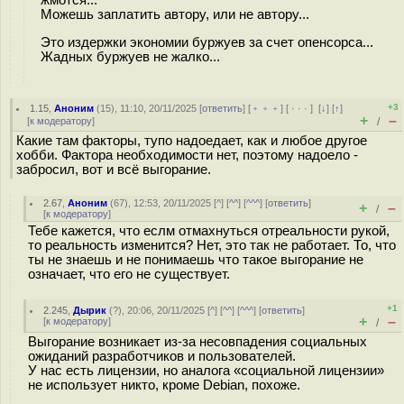
Можешь заплатить автору, или не автору...
Это издержки экономии буржуев за счет опенсорса...
Жадных буржуев не жалко...
+3
1.15
,
Аноним
(
15
), 11:10, 20/11/2025 [
ответить
] [
﹢﹢﹢
] [
· · ·
]
[
↓
] [
↑
]
+
–
[
к модератору
]
/
Какие там факторы, тупо надоедает, как и любое другое
хобби. Фактора необходимости нет, поэтому надоело -
забросил, вот и всё выгорание.
2.67
,
Аноним
(
67
), 12:53, 20/11/2025 [
^
] [
^^
] [
^^^
] [
ответить
]
+
–
/
[
к модератору
]
Тебе кажется, что еслм отмахнуться отреальности рукой,
то реальность изменится? Нет, это так не работает. То, что
ты не знаешь и не понимаешь что такое выгорание не
означает, что его не существует.
+1
2.245
,
Дырик
(
?
), 20:06, 20/11/2025 [
^
] [
^^
] [
^^^
] [
ответить
]
+
–
[
к модератору
]
/
Выгорание возникает из-за несовпадения социальных
ожиданий разработчиков и пользователей.
У нас есть лицензии, но аналога «социальной лицензии»
не использует никто, кроме Debian, похоже.