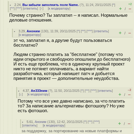
+2
2.24
,
Вы забыли заполнить поле Name.
(
?
), 11:24, 20/11/2025 [
^
]
+
–
[
^^
] [
^^^
] [
ответить
]
[
↑
] [
к модератору
]
/
Почему странно? Ты заплатил -- я написал. Нормальные
деловые отношения.
3.29
,
Аноним
(
130
), 11:39, 20/11/2025 [
^
] [
^^
] [
^^^
] [
ответить
]
+
–
/
[
к модератору
]
эт чо, заплатил я, а другие будут пользоваться
бесплатно?
Людям странно платить за "бесплатное" (потому что
идеи открытого и свободного опошлили до бесплатного)
И есть еще проблема, что в одиночку крупный проект
никто не потянет оплачивать, а вариант найти
разработчика, который напишет патч и добьется
принятия в проект — дополнительные неудобства.
–2
4.37
,
Ан333ним
(
?
), 11:50, 20/11/2025 [
^
] [
^^
] [
^^^
] [
ответить
]
+
–
[
↓
] [
к модератору
]
/
Потому что все уже давно написано, за что платить
то? За написание альтернативы фотошопу? Но уже
есть фотошоп.
5.61
,
Аноним
(
130
), 12:42, 20/11/2025 [
^
] [
^^
] [
^^^
]
+
–
/
[
ответить
]
[
к модератору
]
за поддержку, за портирование на новые платформы и