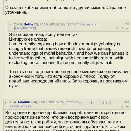
--
Фраза в скобках имеет абсолютно другой смысл. Странное
уточнение.
+3
2.106
,
Bottle
(
?
), 14:10, 20/11/2025 [
^
] [
^^
] [
^^^
] [
ответить
]
+
–
[
к модератору
]
/
Это психологиня, всё у нее не так.
Цитирую её слова:
I am currently exploring how orthodox moral psychology is
using a frame that biases research towards producing
understandings of moral behaviour, and how we can harness it
to live well together, that align with economic liberalism, while
excluding moral theories that do not neatly align with it.
То есть она подгоняет всё под своё мифическое понимание
экономики и того, что есть хорошо и плохо. Толку от
подобных исследований ноль. Зато корочка в престижном
вузе.
+14
1.14
,
Аноним
(
14
), 11:09, 20/11/2025 [
ответить
] [
﹢﹢﹢
] [
· · ·
]
[
↓
] [
↑
]
+
–
[
к модератору
]
/
Выгорание и прочие проблемы разработчиков открытого по
происходят из-за того, что они воспринимают свою
деятельность как работу, за которую им обязаны платить
или даже как основной свой источник заработка. Я с таким