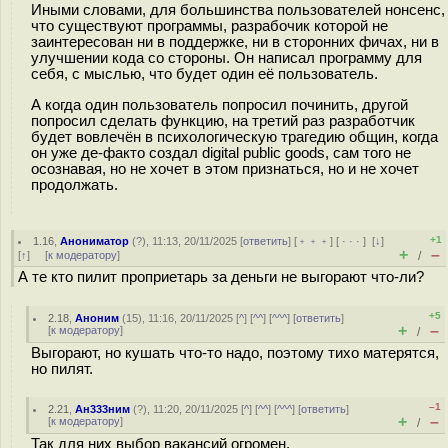
Иными словами, для большинства пользователей нонсенс,
что существуют программы, разрабочик которой не
заинтересован ни в поддержке, ни в сторонних фичах, ни в
улучшении кода со стороны. Он написал программу для
себя, с мыслью, что будет один её пользователь.
А когда один пользователь попросил починить, другой
попросил сделать функцию, на третий раз разработчик
будет вовлечён в психологическую трагедию общин, когда
он уже де-факто создал digital public goods, сам того не
осознавая, но не хочет в этом признаться, но и не хочет
продолжать.
+1
1.16
,
Анониматор
(
?
), 11:13, 20/11/2025 [
ответить
] [
﹢﹢﹢
] [
· · ·
]
[
↓
]
+
–
[
↑
] [
к модератору
]
/
А те кто пилит проприетарь за деньги не выгорают что-ли?
+5
2.18
,
Аноним
(
15
), 11:16, 20/11/2025 [
^
] [
^^
] [
^^^
] [
ответить
]
+
–
[
к модератору
]
/
Выгорают, но кушать что-то надо, поэтому тихо матерятся,
но пилят.
–1
2.21
,
Ан333ним
(
?
), 11:20, 20/11/2025 [
^
] [
^^
] [
^^^
] [
ответить
]
+
–
[
к модератору
]
/
Так для них выбор вакансий огромен.