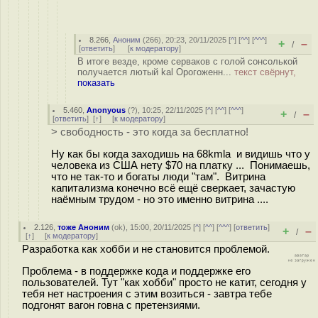
8.266
,
Аноним
(
266
), 20:23, 20/11/2025 [
^
] [
^^
] [
^^^
]
+
–
/
[
ответить
]
[
к модератору
]
В итоге везде, кроме серваков с голой сонсолькой
получается лютый kal Орогоженн...
текст свёрнут,
показать
5.460
,
Anonyous
(
?
), 10:25, 22/11/2025 [
^
] [
^^
] [
^^^
]
+
–
/
[
ответить
]
[
↑
] [
к модератору
]
> свободность - это когда за бесплатно!
Ну как бы когда заходишь на 68kmla и видишь что у
человека из США нету $70 на платку ... Понимаешь,
что не так-то и богаты люди "там". Витрина
капитализма конечно всё ещё сверкает, зачастую
наёмным трудом - но это именно витрина ....
2.126
,
тоже Аноним
(
ok
), 15:00, 20/11/2025 [
^
] [
^^
] [
^^^
] [
ответить
]
+
–
/
[
↑
] [
к модератору
]
Разработка как хобби и не становится проблемой.
Проблема - в поддержке кода и поддержке его
пользователей. Тут "как хобби" просто не катит, сегодня у
тебя нет настроения с этим возиться - завтра тебе
подгонят вагон говна с претензиями.