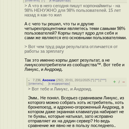
[
ответить
]
[
↑
] [
к модератору
]
> А что в него сегодня пишут корпонаймиты - на
98% НЕНУЖНО для 98% пользователей. 15 лет
назад я как-то жил
А с чего ты решил, что ты и другие
четырехпроцентники являетесь теми самыми 98%
пользователей? Корпы пишут ядро для себя и
сами же являются его основными пользователями.
> Вот чем труд ради результата отличается от
работы за зряплату
Так это именно корпы дают результат, а не
линуксопотребители из сообщества™. Вот тебе и
Линукс, и Андроид.
7.236
,
Аноним
(
292
), 20:01, 20/11/2025 [
^
] [
^^
] [
^^^
]
+
–
/
[
ответить
]
[
к модератору
]
> Вот тебе и Линукс, и Андроид.
Эмм.. Не понял. Всерьез сравниваем Линукс, из
которого можно собрать хоть истребитель, хоть
бронепоезд, и адронно-огороженный Андроид, в
котором даже экранная клавиатура набирает не
те буквы, которые натыкал, зато исправно
отправляет их на дядин сервер? Но ведь
сравнение же явно не в пользу последнего..