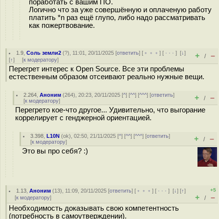
поработать с вашим ПО.
Логично что за уже совершённую и оплаченую работу
платить *n раз ещё глупо, либо надо рассматривать
как пожертвование.
1.9
,
Соль земли2
(
?
), 11:01, 20/11/2025 [
ответить
] [
﹢﹢﹢
] [
· · ·
]
[
↓
]
+
–
/
[
↑
] [
к модератору
]
Перегрет интерес к Open Source. Все эти проблемы
естественным образом отсеивают реально нужные вещи.
2.264
,
Аноним
(
264
), 20:23, 20/11/2025 [
^
] [
^^
] [
^^^
] [
ответить
]
+
–
/
[
к модератору
]
Перегрето кое-что другое... Удивительно, что выгорание
коррелирует с генджерной ориентацией.
3.398
,
L10N
(
ok
), 02:50, 21/11/2025 [
^
] [
^^
] [
^^^
] [
ответить
]
+
–
/
[
к модератору
]
Это вы про себя? :)
+5
1.13
,
Аноним
(
13
), 11:09, 20/11/2025 [
ответить
] [
﹢﹢﹢
] [
· · ·
]
[
↓
] [
↑
]
+
–
[
к модератору
]
/
Необходимость доказывать свою компетентность
(потребность в самоутверждении).