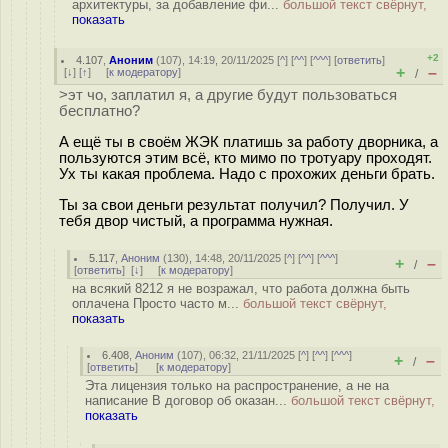
архитектуры, за добавление фи...
большой текст свёрнут,
показать
+2
4.107
,
Аноним
(
107
), 14:19, 20/11/2025 [
^
] [
^^
] [
^^^
] [
ответить
]
+
–
[
↓
] [
↑
] [
к модератору
]
/
>эт чо, заплатил я, а другие будут пользоваться
бесплатно?
А ещё ты в своём ЖЭК платишь за работу дворника, а
пользуются этим всё, кто мимо по тротуару проходят.
Ух ты какая проблема. Надо с прохожих деньги брать.
Ты за свои деньги результат получил? Получил. У
тебя двор чистый, а программа нужная.
5.117
,
Аноним
(
130
), 14:48, 20/11/2025 [
^
] [
^^
] [
^^^
]
+
–
/
[
ответить
]
[
↓
] [
к модератору
]
на всякий 8212 я не возражал, что работа должна быть
оплачена Просто часто м...
большой текст свёрнут,
показать
6.408
,
Аноним
(
107
), 06:32, 21/11/2025 [
^
] [
^^
] [
^^^
]
+
–
/
[
ответить
]
[
к модератору
]
Эта лицензия только на распространение, а не на
написание В договор об оказан...
большой текст свёрнут,
показать