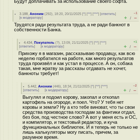
Будут доплачивать за использование своего софта.
–1
3.188
,
Аноним
(
292
), 18:20, 20/11/2025 [
^
] [
^^
] [
^^^
] [
ответить
]
+
–
[
к модератору
]
/
Трудятся ради результата труда, а не ради банкнот в
собственности Банка.
+1
4.434
,
Покупатель
(
?
), 13:09, 21/11/2025 [
^
] [
^^
] [
^^^
]
+
–
[
ответить
]
[
к модератору
]
/
Прихожу я в магазин, рассказываю продавцу, как всю
неделю горбатился на работе, как много результатов
труда произвёл и как устал в процессе. А он, собака
такая, мне жратву за рассказы отдавать не хочет,
банкноты требует!
–2
5.442
,
Аноним
(
446
), 18:34, 21/11/2025 [
^
] [
^^
] [
^^^
]
+
–
[
ответить
]
[
к модератору
]
/
Выгулял и подоил корову, закопал и откопал
картофель на огороде, и поел. Что? У тебя нет
коровы и земли? Ну а кто тебе виноват, что ты свои
средства производства господам за фантики отдал,
без боя, под честное слово? А вот у меня есть и ОС,
и компилятор, и текстовый редактор, и куча
функциональных библиотек. И я теперь не только не
лишь калькуляторы могу писать, причем, за
разумное время.