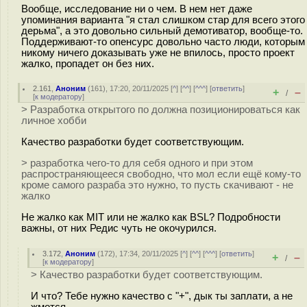
Вообще, исследование ни о чем. В нем нет даже
упоминания варианта "я стал слишком стар для всего этого
дерьма", а это довольно сильный демотиватор, вообще-то.
Поддерживают-то опенсурс довольно часто люди, которым
никому ничего доказывать уже не впилось, просто проект
жалко, пропадет он без них.
2.161
,
Аноним
(
161
), 17:20, 20/11/2025 [
^
] [
^^
] [
^^^
] [
ответить
]
+
–
/
[
к модератору
]
> Разработка открытого по должна позиционироваться как
личное хобби
Качество разработки будет соответствующим.
> разработка чего-то для себя одного и при этом
распространяющееся свободно, что мол если ещё кому-то
кроме самого разраба это нужно, то пусть скачивают - не
жалко
Не жалко как MIT или не жалко как BSL? Подробности
важны, от них Редис чуть не окочурился.
3.172
,
Аноним
(
172
), 17:34, 20/11/2025 [
^
] [
^^
] [
^^^
] [
ответить
]
+
–
/
[
к модератору
]
> Качество разработки будет соответствующим.
И что? Тебе нужно качество с "+", дык ты заплати, а не
жмотся...