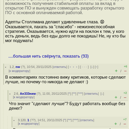
возможность получения стабильной оплаты за вклад в
открытое ПО и вынужден совмещать разработку открытого
ПО с основной оплачиваемой работой.
Адепты Столлмана делают удивленные глаза. 😧
Оказывается, пахать за "спасибо" - нежизнеспособная
стратегия. Оказывается, нужно идти на поклон к тем, у кого
есть деньги, ведь без еды долго не покодишь! Не, ну кто бы
мог подумать!
....большая нить свёрнута, показать (93)
+6
1.2
,
nw
(
?
), 10:54, 20/11/2025 [
ответить
] [
﹢﹢﹢
] [
· · ·
]
[
↓
] [
↑
]
+
–
[
к модератору
]
/
В комментариях постоянно вижу критиков, которые сделают
лучше, но почему-то никогда не делают :)
+2
2.6
,
Ан333ним
(
?
), 11:00, 20/11/2025 [
^
] [
^^
] [
^^^
] [
ответить
]
[
↓
]
+
–
[
к модератору
]
/
Что значит "сделают лучше"? Будут работать вообще без
денег?
+7
3.120
,
1
(
??
), 14:51, 20/11/2025 [
^
] [
^^
] [
^^^
] [
ответить
]
+
–
[
к модератору
]
/