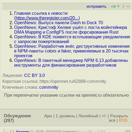
+
–
исправить
/
+38
Главная ссылка к новости
(
https://www.theregister.com/20...
)
OpenNews: Выпуск панели Dash to Dock 70
OpenNews: Кристоф Хелвиг ушёл с поста мэйнтейнера
DMA Mapping и ConfigFS после форсирования Rust
OpenNews: В KDE появятся всплывающие уведомления
с запросом пожертвований
OpenNews: Разработчик внёс деструктивные изменения
в NPM-пакеты colors и faker, применяемые в 20 тысячах
проектов
OpenNews: В пакетный менеджер NPM 6.13 добавлены
инструменты для финансирования разработчиков
Лицензия:
CC BY 3.0
Короткая ссылка: https://opennet.ru/62888-commnity
Ключевые слова:
commnity
При перепечатке указание ссылки на opennet.ru обязательно
Обсуждение
Ajax
|
1 уровень
|
Линейный
|
+/-
|
Раскрыть
(297)
всё
|
RSS
+29
1.1
,
Аноним
(
1
), 20:08, 15/03/2025 [
ответить
] [
﹢﹢﹢
] [
· · ·
]
[
↓
]