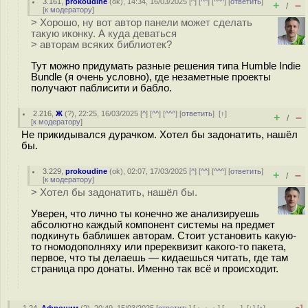
3.161
,
prokoudine
(
ok
), 14:34, 16/03/2025 [
^
] [
^^
] [
^^^
] [
ответить
]
+
–
/
[
к модератору
]
> Хорошо, ну вот автор панели может сделать
такую иконку. А куда деваться
> авторам всяких библиотек?
Тут можно придумать разные решения типа Humble Indie
Bundle (я очень условно), где незаметные проекты
получают паблисити и бабло.
2.216
,
Ж
(
?
), 22:25, 16/03/2025 [
^
] [
^^
] [
^^^
] [
ответить
]
[
↑
]
+
–
/
[
к модератору
]
Не прикидывался дypaчкoм. Хотел бы задонатить, нашёл
бы.
3.229
,
prokoudine
(
ok
), 02:07, 17/03/2025 [
^
] [
^^
] [
^^^
] [
ответить
]
+
–
/
[
к модератору
]
> Хотел бы задонатить, нашёл бы.
Уверен, что лично ты конечно же анализируешь
абсолютно каждый компонент системы на предмет
подкинуть баблишек авторам. Стоит установить какую-
то гномодополняху или пререквизит какого-то пакета,
первое, что ты делаешь — кидаешься читать, где там
страница про донаты. Именно так всё и происходит.
–1