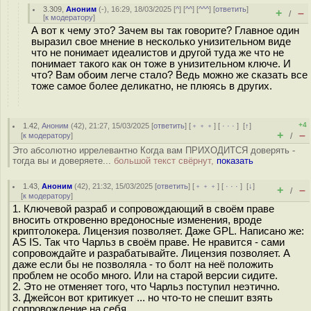
3.309
,
Аноним
(
-
), 16:29, 18/03/2025 [
^
] [
^^
] [
^^^
] [
ответить
]
+
–
/
[
к модератору
]
А вот к чему это? Зачем вы так говорите? Главное один
выразил свое мнение в несколько унизительном виде
что не понимает идеалистов и другой туда же что не
понимает такого как он тоже в унизительном ключе. И
что? Вам обоим легче стало? Ведь можно же сказать все
тоже самое более деликатно, не плюясь в других.
+4
1.42
,
Аноним
(
42
), 21:27, 15/03/2025 [
ответить
] [
﹢﹢﹢
] [
· · ·
]
[
↑
]
+
–
[
к модератору
]
/
Это абсолютно иррелевантно Когда вам ПРИХОДИТСЯ доверять -
тогда вы и доверяете...
большой текст свёрнут,
показать
1.43
,
Аноним
(
42
), 21:32, 15/03/2025 [
ответить
] [
﹢﹢﹢
] [
· · ·
]
[
↓
]
+
–
/
[
к модератору
]
1. Ключевой разраб и сопровождающий в своём праве
вносить откровенно вредоносные изменения, вроде
криптолокера. Лицензия позволяет. Даже GPL. Написано же:
AS IS. Так что Чарльз в своём праве. Не нравится - сами
сопровождайте и разрабатывайте. Лицензия позволяет. А
даже если бы не позволяла - то болт на неё положить
проблем не особо много. Или на старой версии сидите.
2. Это не отменяет того, что Чарльз поступил неэтично.
3. Джейсон вот критикует ... но что-то не спешит взять
сопровождение на себя.