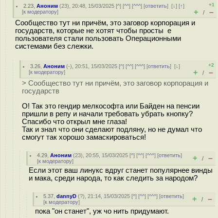
+1
2.23
,
Аноним
(
23
), 20:48, 15/03/2025 [
^
] [
^^
] [
^^^
] [
ответить
]
[
↓
] [
↑
]
+
–
[
к модератору
]
/
Сообщество тут ни причём, это заговор корпорация и
государств, которые не хотят чтобы просты е
пользователя стали пользовать Операционными
системами без слежки.
+2
3.26
,
Аноним
(
-
), 20:51, 15/03/2025 [
^
] [
^^
] [
^^^
] [
ответить
]
[
↓
]
+
–
[
к модератору
]
/
> Сообщество тут ни причём, это заговор корпорация и
государств
О! Так это гендир мелкософта или Байден на пенсии
пришли в репу и начали требовать убрать кнопку?
Спасибо что открыл мне глаза!
Так и знал что они сделают подляну, но не думал что
смогут так хорошо замаскироваться!
4.29
,
Аноним
(
23
), 20:55, 15/03/2025 [
^
] [
^^
] [
^^^
] [
ответить
]
+
–
/
[
к модератору
]
Если этот ваш линукс вдруг станет популярнее винды
и мака, среди народа, то как следить за народом?
5.37
,
dannyD
(
?
), 21:14, 15/03/2025 [
^
] [
^^
] [
^^^
] [
ответить
]
+
–
/
[
к модератору
]
пока "он станет", уж чо нить придумают.