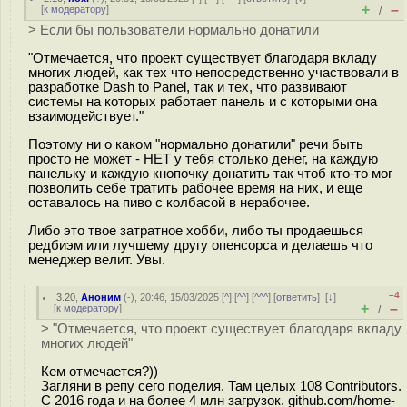
+
–
[
к модератору
]
/
> Если бы пользователи нормально донатили
"Отмечается, что проект существует благодаря вкладу
многих людей, как тех что непосредственно участвовали в
разработке Dash to Panel, так и тех, что развивают
системы на которых работает панель и с которыми она
взаимодействует."
Поэтому ни о каком "нормально донатили" речи быть
просто не может - НЕТ у тебя столько денег, на каждую
панельку и каждую кнопочку донатить так чтоб кто-то мог
позволить себе тратить рабочее время на них, и еще
оставалось на пиво с колбасой в нерабочее.
Либо это твое затратное хобби, либо ты продаешься
редбиэм или лучшему другу опенсорса и делаешь что
менеджер велит. Увы.
–4
3.20
,
Аноним
(
-
), 20:46, 15/03/2025 [
^
] [
^^
] [
^^^
] [
ответить
]
[
↓
]
+
–
[
к модератору
]
/
> "Отмечается, что проект существует благодаря вкладу
многих людей"
Кем отмечается?))
Загляни в репу сего поделия. Там целых 108 Contributors.
С 2016 года и на более 4 млн загрузок. github.com/home-