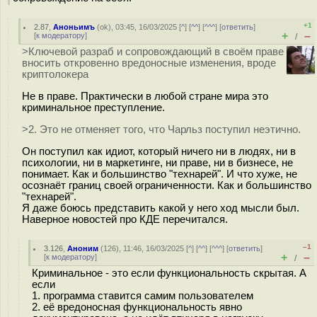
+1
2.87
,
Аноньимъ
(
ok
), 03:45, 16/03/2025 [
^
] [
^^
] [
^^^
] [
ответить
]
+
–
[
к модератору
]
/
>Ключевой разраб и сопровождающий в своём праве
вносить откровенно вредоносные изменения, вроде
криптолокера
Не в праве. Практически в любой стране мира это
криминальное преступление.
>2. Это не отменяет того, что Чарльз поступил неэтично.
Он поступил как идиот, который ничего ни в людях, ни в
психологии, ни в маркетинге, ни праве, ни в бизнесе, не
понимает. Как и большинство "технарей". И что хуже, не
осознаёт границ своей ограниченности. Как и большинство
"технарей".
Я даже боюсь представить какой у него ход мысли был.
Наверное новостей про КДЕ перечитался.
–1
3.126
,
Аноним
(
126
), 11:46, 16/03/2025 [
^
] [
^^
] [
^^^
] [
ответить
]
+
–
[
к модератору
]
/
Криминальное - это если функциональность скрытая. А
если
1. программа ставится самим пользователем
2. её вредоносная функциональность явно