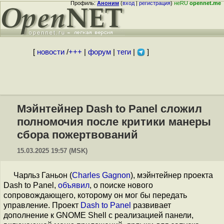
Профиль:
Аноним
(
вход
|
регистрация
)
неRU
opennet.me
[
новости
/
+++
|
форум
|
теги
|
]
Мэйнтейнер Dash to Panel сложил
полномочия после критики манеры
сбора пожертвований
15.03.2025 19:57 (MSK)
Чарльз Ганьон (
Charles Gagnon
), мэйнтейнер проекта
Dash to Panel,
объявил
, о поиске нового
сопровождающего, которому он мог бы передать
управление. Проект
Dash to Panel
развивает
дополнение к GNOME Shell с реализацией панели,