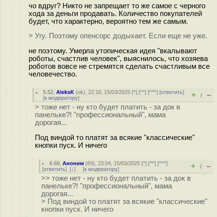
чо вдруг? Никто не запрещает то же самое с черного
хода за деньги продавать. Количество покупателей
будет, что характерно, вероятно тем же самым.
> Угу. Поэтому опенсорс додыхает. Если еще не уже.
не поэтому. Умерла утопическая идея "вкалывают
роботы, счастлив человек", выяснилось, что хозяева
роботов вовсе не стремятся сделать счастливым все
человечество.
5.52
,
AleksK
(
ok
), 22:10, 15/03/2025 [
^
] [
^^
] [
^^^
] [
ответить
]
+
–
/
[
к модератору
]
> тоже нет - ну кто будет платить - за док в
панельке?! "профессиональный", мама
дорогая...
Под виндой то платят за всякие "классические"
кнопки пуск. И ничего
6.69
,
Аноним
(
69
), 23:04, 15/03/2025 [
^
] [
^^
] [
^^^
]
+
–
/
[
ответить
]
[
↓
] [
к модератору
]
>> тоже нет - ну кто будет платить - за док в
панельке?! "профессиональный", мама
дорогая...
> Под виндой то платят за всякие "классические"
кнопки пуск. И ничего