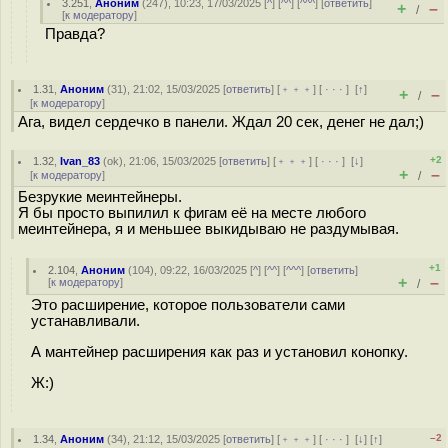
3.251
,
Аноним
(
247
), 10:23, 17/03/2025 [
^
] [
^^
] [
^^^
] [
ответить
]
+
–
/
[
к модератору
]
Правда?
1.31
,
Аноним
(
31
), 21:02, 15/03/2025 [
ответить
] [
﹢﹢﹢
] [
· · ·
]
[
↑
]
+
–
/
[
к модератору
]
Ага, видел сердечко в панели. Ждал 20 сек, денег не дал;)
+2
1.32
,
Ivan_83
(
ok
), 21:06, 15/03/2025 [
ответить
] [
﹢﹢﹢
] [
· · ·
]
[
↓
]
+
–
[
к модератору
]
/
Безрукие меинтейнеры.
Я бы просто выпилил к фигам её на месте любого
меинтейнера, я и меньшее выкидываю не раздумывая.
+1
2.104
,
Аноним
(
104
), 09:22, 16/03/2025 [
^
] [
^^
] [
^^^
] [
ответить
]
+
–
[
к модератору
]
/
Это расширение, которое пользователи сами
устанавливали.
А мантейнер расширения как раз и установил конопку.
Ж:)
–2
1.34
,
Аноним
(
34
), 21:12, 15/03/2025 [
ответить
] [
﹢﹢﹢
] [
· · ·
]
[
↓
] [
↑
]