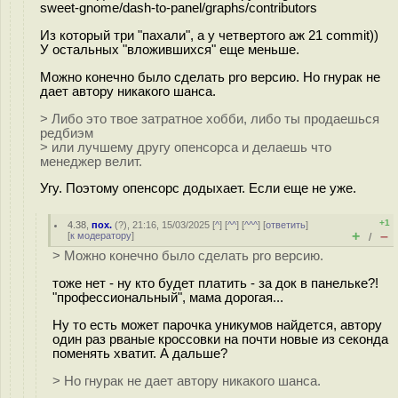
sweet-gnome/dash-to-panel/graphs/contributors
Из который три "пахали", а у четвертого аж 21 commit))
У остальных "вложившихся" еще меньше.
Можно конечно было сделать pro версию. Но гнурак не
дает автору никакого шанса.
> Либо это твое затратное хобби, либо ты продаешься
редбиэм
> или лучшему другу опенсорса и делаешь что
менеджер велит.
Угу. Поэтому опенсорс додыхает. Если еще не уже.
+1
4.38
,
пох.
(
?
), 21:16, 15/03/2025 [
^
] [
^^
] [
^^^
] [
ответить
]
+
–
[
к модератору
]
/
> Можно конечно было сделать pro версию.
тоже нет - ну кто будет платить - за док в панельке?!
"профессиональный", мама дорогая...
Ну то есть может парочка уникумов найдется, автору
один раз рваные кроссовки на почти новые из секонда
поменять хватит. А дальше?
> Но гнурак не дает автору никакого шанса.