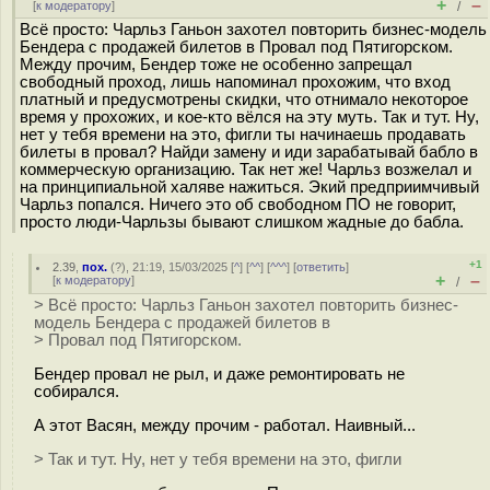
+
–
[
к модератору
]
/
Всё просто: Чарльз Ганьон захотел повторить бизнес-модель
Бендера с продажей билетов в Провал под Пятигорском.
Между прочим, Бендер тоже не особенно запрещал
свободный проход, лишь напоминал прохожим, что вход
платный и предусмотрены скидки, что отнимало некоторое
время у прохожих, и кое-кто вёлся на эту муть. Так и тут. Ну,
нет у тебя времени на это, фигли ты начинаешь продавать
билеты в провал? Найди замену и иди зарабатывай бабло в
коммерческую организацию. Так нет же! Чарльз возжелал и
на принципиальной халяве нажиться. Экий предприимчивый
Чарльз попался. Ничего это об свободном ПО не говорит,
просто люди-Чарльзы бывают слишком жадные до бабла.
+1
2.39
,
пох.
(
?
), 21:19, 15/03/2025 [
^
] [
^^
] [
^^^
] [
ответить
]
+
–
[
к модератору
]
/
> Всё просто: Чарльз Ганьон захотел повторить бизнес-
модель Бендера с продажей билетов в
> Провал под Пятигорском.
Бендер провал не рыл, и даже ремонтировать не
собирался.
А этот Васян, между прочим - работал. Наивный...
> Так и тут. Ну, нет у тебя времени на это, фигли