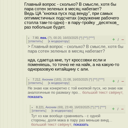
Главный вопрос - сколько? В смысле, хотя бы
пара сотен зеленых в месяц набегает?
Ведь ЦА "кнопка пуск под венду", при самых
оптимистичных подсчетах (окружение рабочего
столла там-то одно) - в пару-тройку _десятков_
раз побольше будет.
7.80
,
пох.
(
?
), 00:20, 16/03/2025 [
^
] [
^^
] [
^^^
]
+
–
/
[
ответить
]
[
к модератору
]
> Главный вопрос - сколько? В смысле, хотя бы
пара сотен зеленых в месяц набегает?
нда, сдаетца мне, тут кроссовки если и
поменяешь, то точно не на найк, а на какую-то
одноразовую китайщину с али.
7.212
,
Аноним
(
183
), 21:08, 16/03/2025 [
^
] [
^^
] [
^^^
]
+
–
/
[
ответить
]
[
к модератору
]
Не знаю как конкретно с той кнопкой пуск, но знаю как
аналогичные по размаху про...
большой текст свёрнут,
показать
8.221
,
Аноним
(
69
), 23:49, 16/03/2025 [
^
] [
^^
] [
^^^
]
+
–
/
[
ответить
]
[
к модератору
]
Тут хз как вообще сравнивать - с одной
стороны, доля мака в пару раз меньше винд...
большой текст свёрнут,
показать