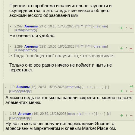
Причем это проблема исключительно глупости и
скупердяйства, а это следстчие низкого общего
экономического образования кмк
2.247
,
Аноним
(
247
), 10:15, 17/03/2025 [
^
] [
^^
] [
^^^
] [
ответить
]
+
–
/
[
к модератору
]
Не очень-то и удобно.
2.299
,
Аноним
(
299
), 10:05, 18/03/2025 [
^
] [
^^
] [
^^^
] [
ответить
]
+
–
/
[
к модератору
]
> Тогда "сообщество" получит то, что заслуживает.
Только оно все равно ничего не поймет и ныть не
перестанет.
+6
1.9
,
Аноним
(
16
), 20:31, 15/03/2025 [
ответить
] [
﹢﹢﹢
] [
· · ·
]
[
↑
]
+
–
[
к модератору
]
/
А можно ведь не только на панели закрепить, можно на всех
элементах меню.
1.15
,
Аноним
(
16
), 20:39, 15/03/2025 [
ответить
] [
﹢﹢﹢
] [
· · ·
]
[
↓
]
+
–
/
[
к модератору
]
Ну вот а могло бы получится нормальный Gnome, с
агрессивным маркетингом и клевым Market Place ом.