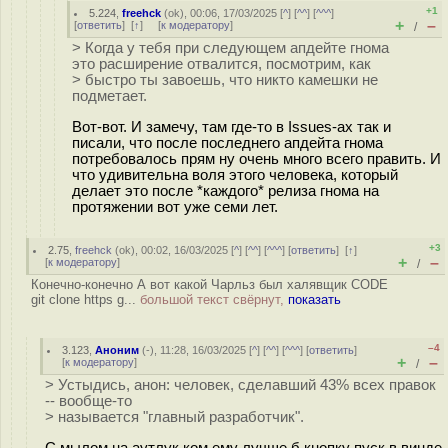
+1
5.224
,
freehck
(
ok
), 00:06, 17/03/2025 [
^
] [
^^
] [
^^^
]
+
–
[
ответить
]
[
↑
] [
к модератору
]
/
> Когда у тебя при следующем апдейте гнома
это расширение отвалится, посмотрим, как
> быстро ты завоешь, что никто камешки не
подметает.
Вот-вот. И замечу, там где-то в Issues-ах так и
писали, что после последнего апдейта гнома
потребовалось прям ну очень много всего править. И
что удивительна воля этого человека, который
делает это после *каждого* релиза гнома на
протяжении вот уже семи лет.
+3
2.75
,
freehck
(
ok
), 00:02, 16/03/2025 [
^
] [
^^
] [
^^^
] [
ответить
]
[
↑
]
+
–
[
к модератору
]
/
Конечно-конечно А вот какой Чарльз был халявщик CODE
git clone https g...
большой текст свёрнут,
показать
–4
3.123
,
Аноним
(
-
), 11:28, 16/03/2025 [
^
] [
^^
] [
^^^
] [
ответить
]
+
–
[
к модератору
]
/
> Устыдись, анон: человек, сделавший 43% всех правок
-- вообще-то
> называется "главный разработчик".
С мылом на аутлук.ком ему лучше б кнопку пуск в винде