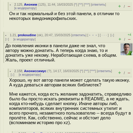
2.125
,
Аноним
(
125
), 11:44, 16/03/2025 [
^
] [
^^
] [
^^^
] [
ответить
]
+
–
/
[
к модератору
]
Он и так нормальный и без этой панели, в отличии то
некоторых виндоникрофильских.
+4
1.21
,
prokoudine
(
ok
), 20:47, 15/03/2025 [
ответить
] [
﹢﹢﹢
] [
· · ·
]
[
↓
]
+
–
[
↑
] [
к модератору
]
/
До появления иконки в панели даже не знал, что
автору можно донатить. А теперь когда знаю, то и
донатить уже некому. Неработающая схема, в общем.
Жаль, проект отличный.
2.158
,
Анониссимус
(
?
), 14:17, 16/03/2025 [
^
] [
^^
] [
^^^
] [
ответить
]
+
–
/
[
↓
] [
к модератору
]
Хорошо, ну вот автор панели может сделать такую иконку.
А куда деваться авторам всяких библиотек?
Мне кажется, когда есть желание задонатить, справедливо
было бы просто искать реквизиты в README, а не ждать,
когда кто-нибудь сделает кнопку. Иначе авторы либ,
компиляторов, всяких внутренних системных утилит и
всего прочего, незаметного пользователю -- всегда будут в
пролёте. Как, собственно, сейчас и обстоит дело
(вспоминаем историю про xz).