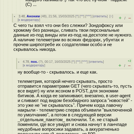
(С) ...
3.48
,
Аноним
(
48
), 21:56, 15/03/2025 [
^
] [
^^
] [
^^^
] [
ответить
]
[
↑
]
+
–
/
[
к модератору
]
С чего ты взял что они без слежки? Зондофоксу или
хромому без разницы, сливать твои персональные
данные из-под винды или из-под на десктопе не нужного.
А наличие телеметрии во всяких федорах, убунтах и
прочем ширпотребе их создателями особо и не
скрывалось никогда.
+2
4.78
,
пох.
(
?
), 00:17, 16/03/2025 [
^
] [
^^
] [
^^^
] [
ответить
]
+
–
[
к модератору
]
/
ну вообще-то - скрывалось. и еще как.
телеметрия, которой нечего скрывать, просто
отправится параметрами GET (чего скрывать-то, пусть
все видят) ну или жсоном в POST, для экономии
битиков. А когда ее запихивают, внезапно, в user-agent
и сливают под видом безобидного запроса "новостей" -
это уже не "не скрывалось". Причем когда лавочку
накрыли - телеметрию сперва объявили "выключенной
по умолчанию", а потом в следующей версии
_отдельным_пакетом_ включили. Т.е. не старый
поменяли, где все увидят и снова начнут в ланчпаде
неудобные вопросики задавать, а аккуратненько
подсунули новый, подумаешь, из 500