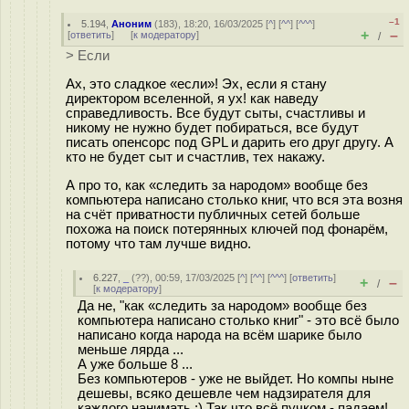
–1
5.194
,
Аноним
(
183
), 18:20, 16/03/2025 [
^
] [
^^
] [
^^^
]
+
–
[
ответить
]
[
к модератору
]
/
> Если
Ах, это сладкое «если»! Эх, если я стану
директором вселенной, я ух! как наведу
справедливость. Все будут сыты, счастливы и
никому не нужно будет побираться, все будут
писать опенсорс под GPL и дарить его друг другу. А
кто не будет сыт и счастлив, тех накажу.
А про то, как «следить за народом» вообще без
компьютера написано столько книг, что вся эта возня
на счёт приватности публичных сетей больше
похожа на поиск потерянных ключей под фонарём,
потому что там лучше видно.
6.227
,
_
(
??
), 00:59, 17/03/2025 [
^
] [
^^
] [
^^^
] [
ответить
]
+
–
/
[
к модератору
]
Да не, "как «следить за народом» вообще без
компьютера написано столько книг" - это всё было
написано когда народа на всём шарике было
меньше лярда ...
А уже больше 8 ...
Без компьютеров - уже не выйдет. Но компы ныне
дешевы, всяко дешевле чем надзирателя для
каждого нанимать :) Так что всё пучком - падаем!