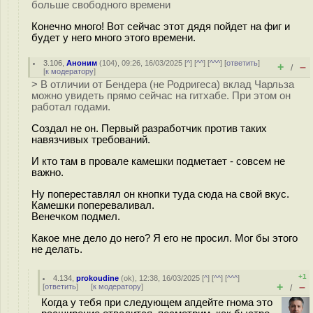
больше свободного времени
Конечно много! Вот сейчас этот дядя пойдет на фиг и
будет у него много этого времени.
3.106
,
Аноним
(
104
), 09:26, 16/03/2025 [
^
] [
^^
] [
^^^
] [
ответить
]
+
–
/
[
к модератору
]
> В отличии от Бендера (не Родригеса) вклад Чарльза
можно увидеть прямо сейчас на гитхабе. При этом он
работал годами.
Создал не он. Первый разработчик против таких
навязчивых требований.
И кто там в провале камешки подметает - совсем не
важно.
Ну попереставлял он кнопки туда сюда на свой вкус.
Камешки попереваливал.
Венечком подмел.
Какое мне дело до него? Я его не просил. Мог бы этого
не делать.
+1
4.134
,
prokoudine
(
ok
), 12:38, 16/03/2025 [
^
] [
^^
] [
^^^
]
+
–
[
ответить
]
[
к модератору
]
/
Когда у тебя при следующем апдейте гнома это