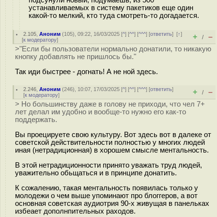
устанавливаемых в систему пакетиков еще один
какой-то мелкий, кто туда смотреть-то догадается.
2.105
,
Аноним
(
105
), 09:22, 16/03/2025 [
^
] [
^^
] [
^^^
] [
ответить
]
[
↑
]
+
–
/
[
к модератору
]
>"Если бы пользователи нормально донатили, то никакую
кнопку добавлять не пришлось бы."
Так иди быстрее - догнать! А не ной здесь.
2.246
,
Аноним
(
246
), 10:07, 17/03/2025 [
^
] [
^^
] [
^^^
] [
ответить
]
+
–
/
[
к модератору
]
> Но большинству даже в голову не приходи, что чел 7+
лет делал им удобно и вообще-то нужно его как-то
поддержать.
Вы проецируете свою культуру. Вот здесь вот в далеке от
советской действительности полностью у многих людей
иная (нетрадиционная) в хорошем смысле ментальность.
В этой нетрадиционности принято уважать труд людей,
уважительно обьщаться и в принципе донатить.
К сожалению, такая ментальность появилась только у
молодежи о чем выше упоминают про блоггеров, а вот
основная советская аудиотрия 90-х живущая в панельках
избеает дополнпительных раходов.