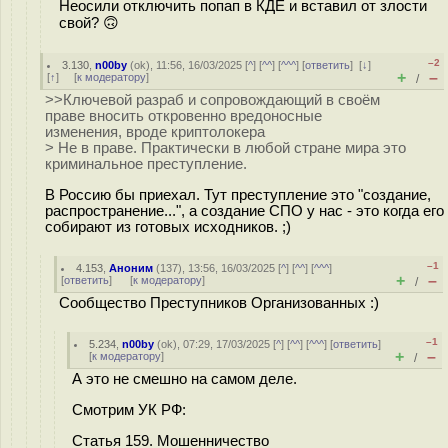
Неосили отключить попап в КДЕ и вставил от злости
свой? 🙃
–2
3.130
,
n00by
(
ok
), 11:56, 16/03/2025 [
^
] [
^^
] [
^^^
] [
ответить
]
[
↓
]
+
–
[
↑
] [
к модератору
]
/
>>Ключевой разраб и сопровождающий в своём
праве вносить откровенно вредоносные
изменения, вроде криптолокера
> Не в праве. Практически в любой стране мира это
криминальное преступление.
В Россию бы приехал. Тут преступление это "создание,
распространение...", а создание СПО у нас - это когда его
собирают из готовых исходников. ;)
–1
4.153
,
Аноним
(
137
), 13:56, 16/03/2025 [
^
] [
^^
] [
^^^
]
+
–
[
ответить
]
[
к модератору
]
/
Сообщество Преступников Организованных :)
–1
5.234
,
n00by
(
ok
), 07:29, 17/03/2025 [
^
] [
^^
] [
^^^
] [
ответить
]
+
–
[
к модератору
]
/
А это не смешно на самом деле.
Смотрим УК РФ:
Статья 159. Мошенничество