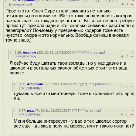
1.24
,
Афроним
(
?
), 20:49, 15/03/2025 [
ответить
] [
﹢﹢﹢
] [
· · ·
]
[
↓
] [
↑
]
+
–
[
к модератору
]
/
Просто этот Опен Сурс стали замечать не только
гики,корпы,но и хомячки. 4% это тоже популярность которая
накладывает на каждого прчастного. Бгг. я постоянно требую
прямо тут прикола ради и что, сколько снежинок расстаяло и
перегорело? По-моему у презренных кодеров тоже есть
чувство юмора и это нормально. Вообще финиш виноват,я
точно знаю.)
+1
2.28
,
Аноним
(
23
), 20:53, 15/03/2025 [
^
] [
^^
] [
^^^
] [
ответить
]
+
–
[
к модератору
]
/
Я сейчас буду шатать твои взгляды, но у нас давно и в
школах и в остальных окололюбжетных стоит этот ваш
линукс.
3.30
,
Афроним
(
?
), 21:00, 15/03/2025 [
^
] [
^^
] [
^^^
] [
ответить
]
+
–
/
[
к модератору
]
Думаешь все эти мейтейнеры тоже школьники? Это вряд
ли.
–2
3.77
,
пох.
(
?
), 00:11, 16/03/2025 [
^
] [
^^
] [
^^^
] [
ответить
]
+
–
[
к модератору
]
/
Меня больше интересует - у вас в тех школах сортир
все еще - дырка в полу на морозе, или и такого пока нет?