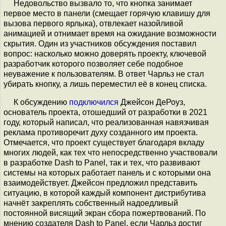
Недовольство вызвало то, что кнопка занимает
первое место в панели (смещает горячую клавишу для
вызова первого ярлыка), отвлекает назойливой
анимацией и отнимает время на ожидание возможности
скрытия. Один из участников обсуждения поставил
вопрос: насколько можно доверять проекту, ключевой
разработчик которого позволяет себе подобное
неуважение к пользователям. В ответ Чарльз не стал
убирать кнопку, а лишь переместил её в конец списка.
К обсуждению
подключился
Джейсон ДеРоуз,
основатель проекта, отошедший от разработки в 2021
году, который написал, что реализованная навязчивая
реклама противоречит духу созданного им проекта.
Отмечается, что проект существует благодаря вкладу
многих людей, как тех что непосредственно участвовали
в разработке Dash to Panel, так и тех, что развивают
системы на которых работает панель и с которыми она
взаимодействует. Джейсон предложил представить
ситуацию, в которой каждый компонент дистрибутива
начнёт закреплять собственный надоедливый
постоянной висящий экран сбора пожертвований. По
мнению создателя Dash to Panel, если Чарльз достиг