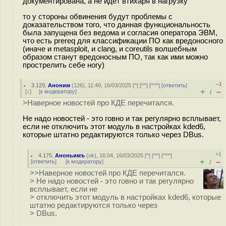
документирована, а не идёт втихаря в нагрузку
то у стороны обвинения будут проблемы с
доказательством того, что данная функциональность
была запущена без ведома и согласия оператора ЭВМ,
что есть prereq для классификации ПО как вредоносного
(иначе и metasploit, и clang, и coreutils волшебным
образом станут вредоносным ПО, так как ими можно
прострелить себе ногу)
–1
3.129
,
Аноним
(
126
), 11:49, 16/03/2025 [
^
] [
^^
] [
^^^
] [
ответить
]
+
–
[
↓
] [
к модератору
]
/
>Наверное новостей про КДЕ перечитался.
Не надо новостей - это говно и так регулярно всплывает,
если не отключить этот модуль в настройках kded6,
которые штатно редактируются только через DBus.
+1
4.175
,
Аноньимъ
(
ok
), 16:04, 16/03/2025 [
^
] [
^^
] [
^^^
]
+
–
[
ответить
]
[
к модератору
]
/
>>Наверное новостей про КДЕ перечитался.
> Не надо новостей - это говно и так регулярно
всплывает, если не
> отключить этот модуль в настройках kded6, которые
штатно редактируются только через
> DBus.