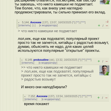
расширение отвалится, посмотрим, как быстро
ты завоешь, что никто камешки не подметает.
Тем более, что, как внизу уже наглядно
продемонстрировали, ты сильно принизил его вклад.
–2
5.144
,
Аноним
(
137
), 13:07, 16/03/2025 [
^
] [
^^
] [
^^^
]
+
–
[
ответить
]
[
↓
] [
к модератору
]
/
> что никто камешки не подметает
лол,кек, еще как подхватят, популярный проект
просто так не загнется, китайцы с радостью возьмут,
думаю, обьяснять не надо, для каких целей
используются популярные "открытые" проекты.
6.149
,
prokoudine
(
ok
), 13:32, 16/03/2025 [
^
] [
^^
] [
^^^
]
+
–
/
[
ответить
]
[
к модератору
]
>> что никто камешки не подметает
> лол,кек, еще как подхватят, популярный
проект просто так не загнется, китайцы с
> радостью возьмут
И много они наподбирали?
7.152
,
Аноним
(
137
), 13:54, 16/03/2025 [
^
] [
^^
] [
^^^
]
+
–
/
[
ответить
]
[
к модератору
]
время покажет