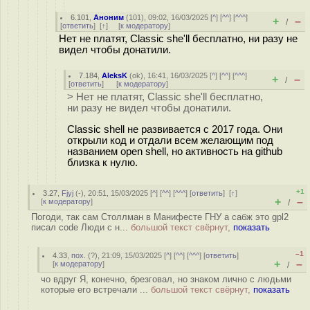
6.101
,
Аноним
(
101
), 09:02, 16/03/2025 [
^
] [
^^
] [
^^^
]
+
–
/
[
ответить
]
[
↑
] [
к модератору
]
Нет не платят, Classic she'll бесплатно, ни разу не
видел чтобы донатили.
7.184
,
AleksK
(
ok
), 16:41, 16/03/2025 [
^
] [
^^
] [
^^^
]
+
–
/
[
ответить
]
[
к модератору
]
> Нет не платят, Classic she'll бесплатно,
ни разу не видел чтобы донатили.
Classic shell не развивается с 2017 года. Они
открыли код и отдали всем желающим под
названием open shell, но активность на github
близка к нулю.
+1
3.27
,
Fjyj
(-), 20:51, 15/03/2025 [
^
] [
^^
] [
^^^
] [
ответить
]
[
↑
]
+
–
[
к модератору
]
/
Погоди, так сам Столлман в Манифесте ГНУ а сабж это gpl2
писал code Люди с н...
большой текст свёрнут,
показать
–1
4.33
,
пох.
(
?
), 21:09, 15/03/2025 [
^
] [
^^
] [
^^^
] [
ответить
]
+
–
[
к модератору
]
/
чо вдруг Я, конечно, брезговал, но знаком лично с людьми
которые его встречали ...
большой текст свёрнут,
показать