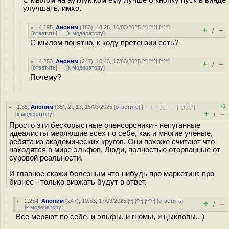
улучшать, имхо.
4.195
,
Аноним
(
183
), 18:28, 16/03/2025 [
^
] [
^^
] [
^^^
]
+
–
/
[
ответить
]
[
к модератору
]
С мылом понятно, к коду претензии есть?
4.253
,
Аноним
(
247
), 10:43, 17/03/2025 [
^
] [
^^
] [
^^^
]
+
–
/
[
ответить
]
[
к модератору
]
Почему?
+1
1.35
,
Аноним
(
35
), 21:13, 15/03/2025 [
ответить
] [
﹢﹢﹢
] [
· · ·
]
[
↓
] [
↑
]
+
–
[
к модератору
]
/
Просто эти бескорыстные опенсорсники - непуганные
идеалисты меряющие всех по себе, как и многие учёные,
ребята из академических кругов. Они похоже считают что
находятся в мире эльфов. Люди, полностью оторванные от
суровой реальности.
И главное скажи болезным что-нибудь про маркетинг, про
бизнес - только визжать будут в ответ.
2.254
,
Аноним
(
247
), 10:53, 17/03/2025 [
^
] [
^^
] [
^^^
] [
ответить
]
+
–
/
[
к модератору
]
Все меряют по себе, и эльфы, и гномы, и цыклопы.. )