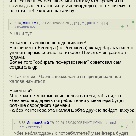
и ты остаешься без панельки. Потому что времени на
самом деле есть только у миллиардеров, но те почему-то
не хотят тебе кодить нахаляву.
+3
2.40
,
Аноним
(
-
), 21:22, 15/03/2025 [
^
] [
^^
] [
^^^
] [
ответить
]
[
↓
]
+
–
[
к модератору
]
/
> Так и тут
Ух какое эталонное передергивание!
В отличии от Бендера (не Родригеса) вклад Чарльза можно
увидеть прямо сейчас на гитхабе. При этом он работал
годами.
Более того "собирать пожертвования" советовал сам
создатель gpl.
> Так нет же! Чарльз возжелал и на принципиальной
халяве нажиться.
Нажиться?
Мне кажетсям охамевшие пользователи, забыли, что
- без неблагодарных потребялтелей у мейнтера будет
больше свободного времени
- а без ментенера эта наглая шобла дружно пойдет на хурд
+1
3.58
,
АнонимЗлой
(
?
), 22:29, 15/03/2025 [
^
] [
^^
] [
^^^
] [
ответить
]
+
–
[
к модератору
]
/
>без неблагодарных потребялтелей у мейнтера будет