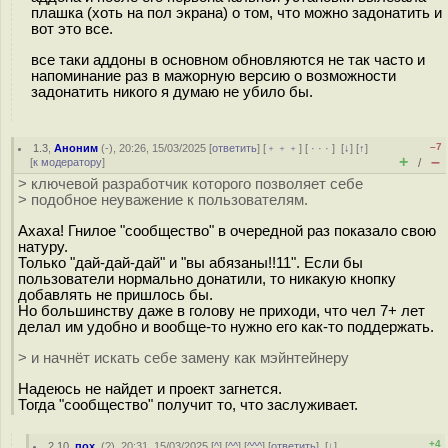
плашка (хоть на пол экрана) о том, что можно задонатить и
вот это все.
все таки аддоны в основном обновляются не так часто и
напоминание раз в мажорную версию о возможности
задонатить никого я думаю не убило бы.
–7
1.3
,
Аноним
(
-
), 20:26, 15/03/2025 [
ответить
] [
﹢﹢﹢
] [
· · ·
]
[
↓
] [
↑
]
+
–
[
к модератору
]
/
> ключевой разработчик которого позволяет себе
> подобное неуважение к пользователям.
Ахаха! Гнилое "сообщество" в очередной раз показало свою
натуру.
Только "дай-дай-дай" и "вы абязаны!!11". Если бы
пользователи нормально донатили, то никакую кнопку
добавлять не пришлось бы.
Но большинству даже в голову не приходи, что чел 7+ лет
делал им удобно и вообще-то нужно его как-то поддержать.
> и начнёт искать себе замену как мэйнтейнеру
Надеюсь не найдет и проект загнется.
Тогда "сообщество" получит то, что заслуживает.
+4
2.10
,
пох.
(
?
), 20:31, 15/03/2025 [
^
] [
^^
] [
^^^
] [
ответить
]
[
↓
]