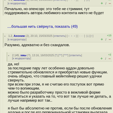
+
–
[
к модератору
]
/
Печально, но опенсорс это тебе не стриминг, тут
поддерживать автора любимого контента никто не будет
....большая нить свёрнута, показать (49)
+15
1.2
,
Аноним
(
2
), 20:10, 15/03/2025 [
ответить
] [
﹢﹢﹢
] [
· · ·
]
[
↓
] [
↑
]
+
–
[
к модератору
]
/
Разумно, адекватно и без скандалов.
+2
2.145
,
хмы
(
?
), 13:16, 16/03/2025 [
^
] [
^^
] [
^^^
] [
ответить
]
+
–
[
к модератору
]
/
да, но!
за последние пару лет особенно аддон довольно
стремительно обновлялся и приобретал новые функции.
очень обидно, что главный мейнтейнер решил удочки
свернуть.
при всем при этом, я не считаю его поступок вот прямо
чем-то вопиющим.
можно было разработчику просто в вежливой форме
обратиться и указать на то, что вот так лучше не делать, а
лучше например вот так..
я был бы абсолютно не против, если бы после обновления
аддона и после его первоначальной установки вылезала