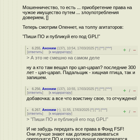
Мошенничество, то есть ... приобретение права на
чужое имущество путем ... злоупотребления
доверием, []
Теперь смотрим Опеннет, на толпу агитаторов:
"Пиши ПО и публикуй его под GPL!"
6.255
,
Аноним
(
137
), 10:54, 17/03/2025 [
^
] [
^^
] [
^^^
]
+
–
/
[
ответить
]
[
к модератору
]
> А это не смешно на самом деле
ну а кто там вещал про цап-царап? последние 300
лет - цап-царап. Падальщик - хищная птица, так и
запишем.
6.256
,
Аноним
(
137
), 10:55, 17/03/2025 [
^
] [
^^
] [
^^^
]
+
–
/
[
ответить
]
[
к модератору
]
добавочка: а все что воистину свое, то отчуждено!
6.267
,
Аноним
(
-
), 11:55, 17/03/2025 [
^
] [
^^
] [
^^^
]
+
–
/
[
ответить
]
[
к модератору
]
> "Пиши ПО и публикуй его под GPL!"
И не забудь передать все права в Фонд FSF!
Они лучше знают как должно развиваться
opensource ПО и гораздо лучше распорядятся