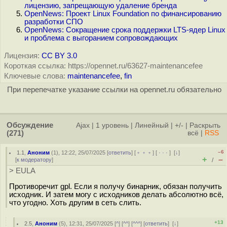
лицензию, запрещающую удаление бренда
OpenNews: Проект Linux Foundation по финансированию
разработки СПО
OpenNews: Сокращение срока поддержки LTS-ядер Linux
и проблема с выгоранием сопровождающих
Лицензия:
CC BY 3.0
Короткая ссылка: https://opennet.ru/63627-maintenancefee
Ключевые слова:
maintenancefee
,
fin
При перепечатке указание ссылки на opennet.ru обязательно
Обсуждение
Ajax
|
1 уровень
|
Линейный
|
+/-
|
Раскрыть
(271)
всё
|
RSS
–6
1.1
,
Аноним
(
1
), 12:22, 25/07/2025 [
ответить
] [
﹢﹢﹢
] [
· · ·
]
[
↓
]
+
–
[
к модератору
]
/
> EULA
Противоречит gpl. Если я получу бинарник, обязан получить
исходник. И затем могу с исходников делать абсолютно всё,
что угодно. Хоть другим в сеть слить.
+13
2.5
,
Аноним
(
5
), 12:31, 25/07/2025 [
^
] [
^^
] [
^^^
] [
ответить
]
[
↓
]