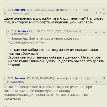
+2
1.18
,
Аноним
(
161
), 12:58, 25/07/2025 [
ответить
] [
﹢﹢﹢
] [
· · ·
]
[
↓
]
+
–
[
↑
] [
к модератору
]
/
Даже интересно, а дистрибутивы будут платить? Например,
rhel, в котором много софта из подсанкционных стран.
2.22
,
Аноним
(
-
), 13:08, 25/07/2025 [
^
] [
^^
] [
^^^
] [
ответить
]
+
–
/
[
к модератору
]
> Например, rhel, в котором много софта из
подсанкционных стран.
rhel сам все собирает, поэтому зачем им пользоваться
чужими сборками?
Скорее они могут начать собирать денежки. Не то чтобы
им это было слишком нужно, но десять баксов это десять
баксов!
+2
1.27
,
Аноним
(
27
), 13:32, 25/07/2025 [
ответить
] [
﹢﹢﹢
] [
· · ·
]
[
↓
] [
↑
]
+
–
[
к модератору
]
/
> как справедливое и взаимовыгодное решение, при
котором компании напрямую финансируют
сопровождающих проектов, от которых зависят их
продукты.
...