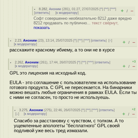
8.282
,
Аноним
(
281
), 01:27, 27/07/2025 [
^
] [
^^
] [
^^^
]
+
–
/
[
ответить
]
[
к модератору
]
Софт совершенно необязательно 8212 даже вредно
8212 продавать по публично...
текст свёрнут,
показать
2.23
,
Аноним
(
23
), 13:14, 25/07/2025 [
^
] [
^^
] [
^^^
] [
ответить
]
[
↑
]
+
–
/
[
к модератору
]
расскажите красному ибиему, а то они не в курсе
+3
2.262
,
Аноним
(
261
), 17:44, 26/07/2025 [
^
] [
^^
] [
^^^
] [
ответить
]
+
–
[
к модератору
]
/
GPL это лицензия на исходный код.
EULA - это соглашение с пользователем на использование
готового продукта. С GPL не пересекается. На бинарники
можно вешать любые ограничения в рамках EULA. Если ты
с ними не согласен, то просто не используешь.
+2
3.275
,
Аноним
(
275
), 22:46, 26/07/2025 [
^
] [
^^
] [
^^^
] [
ответить
]
+
–
[
↓
] [
к модератору
]
/
Спасибо за расстановку с чувством, с толком. А то
ущемленные апологеты "бесплатного" GPL своей
подливой уже весь тред измазали.