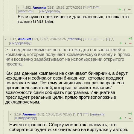
4.292
,
Аноним
(
291
), 15:58, 27/07/2025 [
^
] [
^^
] [
^^^
]
+
–
/
[
ответить
]
[
к модератору
]
Если нужно прозрачности для налоговых, то пока что
только GNU Taler.
+5
1.17
,
Аноним
(
17
), 12:57, 25/07/2025 [
ответить
] [
﹢﹢﹢
] [
· · ·
]
[
↓
] [
↑
]
+
–
[
к модератору
]
/
> в ведении ежемесячного платежа для пользователей и
компаний, которые получают коммерческую выгоду и прямо
или косвенно зарабатывают на использовании открытого
проекта.
Как раз данные компании не скачивают бинарники, а берут
исходники и собирают свои бинарники, которые продают
пользователям. Поэтому инициатива как раз направлена
против пользователей, которые не имеют желания/
возможности сами собирать программы. Инициатива
преследует реальные цели, прямо противоположные
декларируемым.
+4
2.19
,
Аноним
(
161
), 13:00, 25/07/2025 [
^
] [
^^
] [
^^^
] [
ответить
]
+
–
[
к модератору
]
/
Ничего страшного. Сборку можно так поломать, что
собираться будет исключительно на виртуалке у автора.