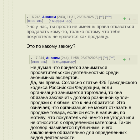
6.243
,
Аноним
(
243
), 11:31, 26/07/2025 [
^
] [
^^
] [
^^^
]
+
–
/
[
ответить
]
[
к модератору
]
>но у нас, ты просто не имеешь права отказаться
продавать кому-то, только потому что тебе
покупатель не нравится как продавцу.
Это по какому закону?
7.244
,
Аноним
(
244
), 11:58, 26/07/2025 [
^
] [
^^
] [
^^^
]
+
–
/
[
ответить
]
[
к модератору
]
Не думал что придётся заниматься
просветительской деятельностью среди
анонимных экспертов.
Да, вы правы. Согласно статье 426 Гражданского
кодекса Российской Федерации, если
организация занимается торговлей, то она
обязана заключить договор розничной купли-
продажи с любым, кто к ней обратится. Это
означает, что организация не может отказать в
продаже товара, если он есть в наличии, по
мотиву, что покупатель ей чем-то не угодил или
не относится к определенной категории. Такой
договор называется публичным, и его
заключение обязательно для определенных
видов деятельности.