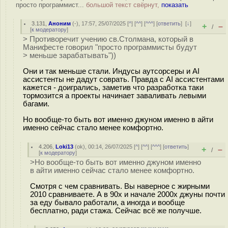
просто программист...
большой текст свёрнут,
показать
3.131
,
Аноним
(
-
), 17:57, 25/07/2025 [
^
] [
^^
] [
^^^
] [
ответить
]
[
↓
]
+
–
/
[
к модератору
]
> Противоречит учению св.Столмана, который в
Манифесте говорил "просто программисты будут
> меньше зарабатывать"))
Они и так меньше стали. Индусы аутсорсеры и AI
ассистенты не дадут соврать. Правда с AI ассистентами
кажется - доигрались, заметив что разработка таки
тормозится а проекты начинает заваливать левыми
багами.
Но вообще-то быть вот именно джуном именно в айти
именно сейчас стало менее комфортно.
4.206
,
Loki13
(
ok
), 00:14, 26/07/2025 [
^
] [
^^
] [
^^^
] [
ответить
]
+
–
/
[
к модератору
]
>Но вообще-то быть вот именно джуном именно
в айти именно сейчас стало менее комфортно.
Смотря с чем сравнивать. Вы наверное с жирными
2010 сравниваете. А в 90х и начале 2000х джуны почти
за еду бывало работали, а иногда и вообще
бесплатно, ради стажа. Сейчас всё же получше.