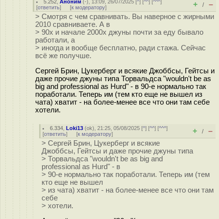
5.252
,
Аноним
(
-
), 13:09, 26/07/2025 [
^
] [
^^
] [
^^^
]
+
–
/
[
ответить
]
[
к модератору
]
> Смотря с чем сравнивать. Вы наверное с жирными
2010 сравниваете. А в
> 90х и начале 2000х джуны почти за еду бывало
работали, а
> иногда и вообще бесплатно, ради стажа. Сейчас
всё же получше.
Сергей Брин, Цукерберг и всякие Джоббсы, Гейтсы и
даже прочие джуны типа Торвальдса "wouldn't be as
big and professional as Hurd" - в 90-е нормально так
поработали. Теперь им (тем кто еще не вышел из
чата) хватит - на более-менее все что они там себе
хотели.
6.334
,
Loki13
(
ok
), 21:25, 05/08/2025 [
^
] [
^^
] [
^^^
]
+
–
/
[
ответить
]
[
к модератору
]
> Сергей Брин, Цукерберг и всякие
Джоббсы, Гейтсы и даже прочие джуны типа
> Торвальдса "wouldn't be as big and
professional as Hurd" - в
> 90-е нормально так поработали. Теперь им (тем
кто еще не вышел
> из чата) хватит - на более-менее все что они там
себе
> хотели.