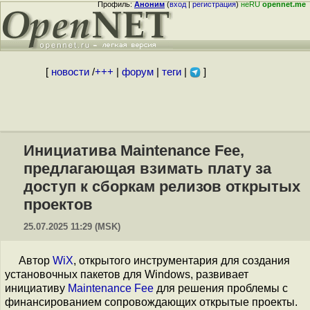
Профиль:
Аноним
(
вход
|
регистрация
)
неRU
opennet.me
[
новости
/
+++
|
форум
|
теги
|
]
Инициатива Maintenance Fee,
предлагающая взимать плату за
доступ к сборкам релизов открытых
проектов
25.07.2025 11:29 (MSK)
Автор
WiX
, открытого инструментария для создания
установочных пакетов для Windows, развивает
инициативу
Maintenance Fee
для решения проблемы с
финансированием сопровождающих открытые проекты.