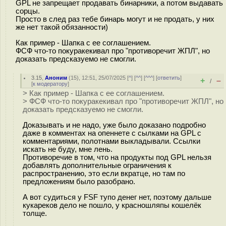
GPL не запрещает продавать бинарники, а потом выдавать
сорцы.
Просто в след раз тебе бинарь могут и не продать, у них
же нет такой обязанности)
Как пример - Шапка с ее соглашением.
ФСФ что-то покуракекивал про "противоречит ЖПЛ", но
доказать предсказуемо не смогли.
3.15
,
Аноним
(
15
), 12:51, 25/07/2025 [
^
] [
^^
] [
^^^
] [
ответить
]
+
–
/
[
к модератору
]
> Как пример - Шапка с ее соглашением.
> ФСФ что-то покуракекивал про "противоречит ЖПЛ", но
доказать предсказуемо не смогли.
Доказывать и не надо, уже было доказано подробно
даже в комментах на опеннете с сылками на GPL с
комментариями, полотнами выкладывали. Ссылки
искать не буду, мне лень.
Противоречие в том, что на продукты под GPL нельзя
добавлять дополнительные ограничения к
распространению, это если вкратце, но там по
предложениям было разобрано.
А вот судиться у FSF тупо денег нет, поэтому дальше
кукареков дело не пошло, у красношляпы кошелёк
толще.