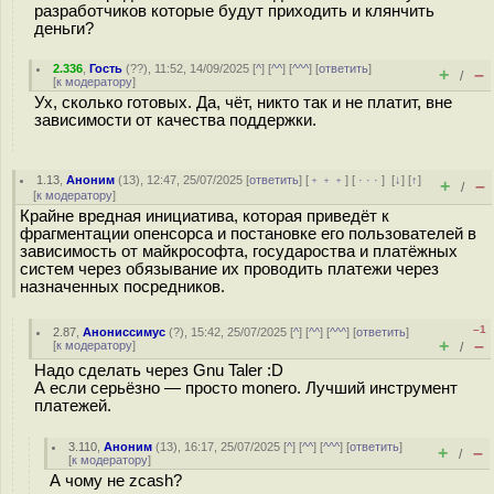
разработчиков которые будут приходить и клянчить
деньги?
2.336
,
Гость
(
??
), 11:52, 14/09/2025 [
^
] [
^^
] [
^^^
] [
ответить
]
+
–
/
[
к модератору
]
Ух, сколько готовых. Да, чёт, никто так и не платит, вне
зависимости от качества поддержки.
1.13
,
Аноним
(
13
), 12:47, 25/07/2025 [
ответить
] [
﹢﹢﹢
] [
· · ·
]
[
↓
] [
↑
]
+
–
/
[
к модератору
]
Крайне вредная инициатива, которая приведёт к
фрагментации опенсорса и постановке его пользователей в
зависимость от майкрософта, государоства и платёжных
систем через обязывание их проводить платежи через
назначенных посредников.
–1
2.87
,
Анониссимус
(
?
), 15:42, 25/07/2025 [
^
] [
^^
] [
^^^
] [
ответить
]
+
–
[
к модератору
]
/
Надо сделать через Gnu Taler :D
А если серьёзно — просто monero. Лучший инструмент
платежей.
3.110
,
Аноним
(
13
), 16:17, 25/07/2025 [
^
] [
^^
] [
^^^
] [
ответить
]
+
–
/
[
к модератору
]
А чому не zcash?