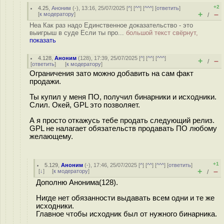
+2
4.25
,
Аноним
(
-
), 13:16, 25/07/2025 [
^
] [
^^
] [
^^^
] [
ответить
]
+
–
[
к модератору
]
/
Неа Как раз надо Единственное доказательство - это
выигрыш в суде Если ты про...
большой текст свёрнут,
показать
4.128
,
Аноним
(
128
), 17:39, 25/07/2025 [
^
] [
^^
] [
^^^
]
+
–
/
[
ответить
]
[
к модератору
]
Ограничения зато можно добавить на сам факт
продажи.
Ты купил у меня ПО, получил бинарники и исходники.
Слил. Окей, GPL это позволяет.
А я просто откажусь тебе продать следующий релиз.
GPL не налагает обязательств продавать ПО любому
желающему.
+1
5.129
,
Аноним
(
-
), 17:46, 25/07/2025 [
^
] [
^^
] [
^^^
] [
ответить
]
+
–
[
↓
] [
к модератору
]
/
Дополню Анонима(128).
Нигде нет обязанности выдавать всем одни и те же
исходники.
Главное чтобы исходник был от нужного бинарника.