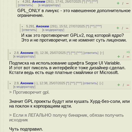
4.261
,
Аноним
(
261
), 17:41, 26/07/2025 [
^
] [
^^
] [
^^^
]
+
–
/
[
ответить
]
[
к модератору
]
GPL_ONLY в линукс - это навешенное дополнительное
ограничение.
5.291
,
Аноним
(
291
), 15:52, 27/07/2025 [
^
] [
^^
] [
^^^
]
+
–
/
[
ответить
]
[
к модератору
]
И как это противоречит GPLv2, под которой ядро?
Это и не противоречит, и не изменят суть лицензии.
+1
2.8
,
Аноним
(
8
), 12:36, 25/07/2025 [
^
] [
^^
] [
^^^
] [
ответить
]
[
↑
]
+
–
[
к модератору
]
/
Подписка на использование шрифта Segoe UI Variable.
И этот вот пиксель в интерфейсе тоже дизайнер сделал.
Кстати ведь есть еще платные смайлики от Microsoft.
2.9
,
Аноним
(
-
), 12:38, 25/07/2025 [
^
] [
^^
] [
^^^
] [
ответить
]
[
↓
]
+
–
/
[
к модератору
]
> Противоречит gpl.
Значит GPL проекты будут или кушать Хурд-без-соли, или
на поклон к корпорациям идти.
> Если я ЛЕГАЛЬНО получу бинарник, обязан получить
исходник
Чуть подправил.