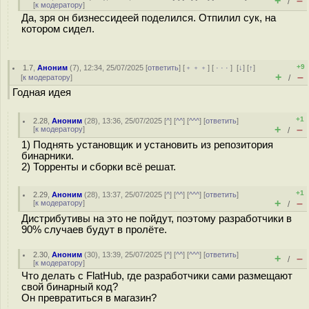
+
–
/
[
к модератору
]
Да, зря он бизнессидеей поделился. Отпилил сук, на
котором сидел.
+9
1.7
,
Аноним
(
7
), 12:34, 25/07/2025 [
ответить
] [
﹢﹢﹢
] [
· · ·
]
[
↓
] [
↑
]
+
–
[
к модератору
]
/
Годная идея
+1
2.28
,
Аноним
(
28
), 13:36, 25/07/2025 [
^
] [
^^
] [
^^^
] [
ответить
]
+
–
[
к модератору
]
/
1) Поднять установщик и установить из репозитория
бинарники.
2) Торренты и сборки всё решат.
+1
2.29
,
Аноним
(
28
), 13:37, 25/07/2025 [
^
] [
^^
] [
^^^
] [
ответить
]
+
–
[
к модератору
]
/
Дистрибутивы на это не пойдут, поэтому разработчики в
90% случаев будут в пролёте.
2.30
,
Аноним
(
30
), 13:39, 25/07/2025 [
^
] [
^^
] [
^^^
] [
ответить
]
+
–
/
[
к модератору
]
Что делать с FlatHub, где разработчики сами размещают
свой бинарный код?
Он превратиться в магазин?