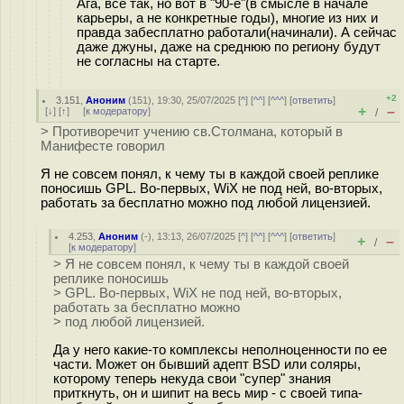
Ага, всё так, но вот в "90-е"(в смысле в начале
карьеры, а не конкретные годы), многие из них и
правда забесплатно работали(начинали). А сейчас
даже джуны, даже на среднюю по региону будут
не согласны на старте.
+2
3.151
,
Аноним
(
151
), 19:30, 25/07/2025 [
^
] [
^^
] [
^^^
] [
ответить
]
+
–
[
↓
] [
↑
] [
к модератору
]
/
> Противоречит учению св.Столмана, который в
Манифесте говорил
Я не совсем понял, к чему ты в каждой своей реплике
поносишь GPL. Во-первых, WiX не под ней, во-вторых,
работать за бесплатно можно под любой лицензией.
4.253
,
Аноним
(
-
), 13:13, 26/07/2025 [
^
] [
^^
] [
^^^
] [
ответить
]
+
–
/
[
к модератору
]
> Я не совсем понял, к чему ты в каждой своей
реплике поносишь
> GPL. Во-первых, WiX не под ней, во-вторых,
работать за бесплатно можно
> под любой лицензией.
Да у него какие-то комплексы неполноценности по ее
части. Может он бывший адепт BSD или соляры,
которому теперь некуда свои "супер" знания
приткнуть, он и шипит на весь мир - с своей типа-