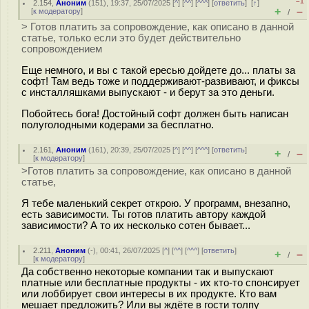
–1
2.154
,
Аноним
(
151
), 19:37, 25/07/2025 [
^
] [
^^
] [
^^^
] [
ответить
]
[
↑
]
+
–
[
к модератору
]
/
> Готов платить за сопровождение, как описано в данной
статье, только если это будет действительно
сопровождением
Еще немного, и вы с такой ересью дойдете до... платы за
софт! Там ведь тоже и поддерживают-развивают, и фиксы
с инсталляшками выпускают - и берут за это деньги.
Побойтесь бога! Достойный софт должен быть написан
полуголодными кодерами за бесплатно.
2.161
,
Аноним
(
161
), 20:39, 25/07/2025 [
^
] [
^^
] [
^^^
] [
ответить
]
+
–
/
[
к модератору
]
>Готов платить за сопровождение, как описано в данной
статье,
Я тебе маленький секрет открою. У программ, внезапно,
есть зависимости. Ты готов платить автору каждой
зависимости? А то их несколько сотен бывает...
2.211
,
Аноним
(
-
), 00:41, 26/07/2025 [
^
] [
^^
] [
^^^
] [
ответить
]
+
–
/
[
к модератору
]
Да собственно некоторые компании так и выпускают
платные или бесплатные продукты - их кто-то спонсирует
или лоббирует свои интересы в их продукте. Кто вам
мешает предложить? Или вы ждёте в гости толпу