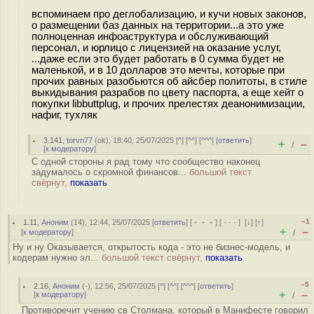
вспоминаем про деглобализацию, и кучи новых законов,
о размещении баз данных на территории...а это уже
полноценная инфоаструктура и обслуживающий
персонал, и юрлицо с лицензией на оказание услуг,
...даже если это будет работать в 0 сумма будет не
маленькой, и в 10 долларов это мечты, которые при
прочих равных разобьются об айсбер политоты, в стиле
выкидывания разрабов по цвету паспорта, а еще хейт о
покупки libbuttplug, и прочих прелестях деанонимизации,
нафиг, тухляк
3.141
,
torvn77
(
ok
), 18:40, 25/07/2025 [
^
] [
^^
] [
^^^
] [
ответить
]
+
–
/
[
к модератору
]
С одной стороны я рад тому что сообщество наконец
задумалось о скромной финансов...
большой текст
свёрнут,
показать
–1
1.11
,
Аноним
(
14
), 12:44, 25/07/2025 [
ответить
] [
﹢﹢﹢
] [
· · ·
]
[
↓
] [
↑
]
+
–
[
к модератору
]
/
Ну и ну Оказывается, открытость кода - это не бизнес-модель, и
кодерам нужно эл...
большой текст свёрнут,
показать
–5
2.16
,
Аноним
(
-
), 12:56, 25/07/2025 [
^
] [
^^
] [
^^^
] [
ответить
]
+
–
[
к модератору
]
/
Противоречит учению св Столмана, который в Манифесте говорил