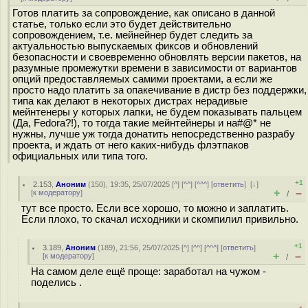
Готов платить за сопровождение, как описано в данной
статье, только если это будет действительно
сопровождением, т.е. мейнейнер будет следить за
актуальностью выпускаемых фиксов и обновлений
безопасности и своевременно обновлять версии пакетов, на
разумные промежутки времени в зависимости от вариантов
опций предоставляемых самими проектами, а если же
просто надо платить за опакечивание в дистр без поддержки,
типа как делают в некоторых дистрах нерадивые
мейнтенеры у которых лапки, не будем показывать пальцем
(Да, Fedora?!), то тогда такие мейнтейнеры и на#@* не
нужны, лучше уж тогда донатить непосредственно разрабу
проекта, и ждать от него каких-нибудь флэтпаков
официальных или типа того.
+1
2.153
,
Аноним
(
150
), 19:35, 25/07/2025 [
^
] [
^^
] [
^^^
] [
ответить
]
[
↓
]
+
–
[
к модератору
]
/
тут все просто. Если все хорошо, то можно и заплатить.
Если плохо, то скачал исходники и скомпилил привильно.
+1
3.189
,
Аноним
(
189
), 21:56, 25/07/2025 [
^
] [
^^
] [
^^^
] [
ответить
]
+
–
[
к модератору
]
/
На самом деле ещё проще: заработал на чужом -
поделись .