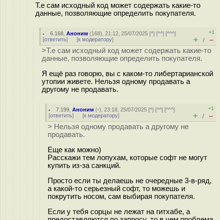
Т.е сам исходный код может содержать какие-то
данные, позволяющие определить покупателя.
+1
6.168
,
Аноним
(
168
), 21:12, 25/07/2025 [
^
] [
^^
] [
^^^
]
+
–
[
ответить
]
[
к модератору
]
/
>Т.е сам исходный код может содержать какие-то
данные, позволяющие определить покупателя.
Я ещё раз говорю, вы с каком-то либертарианской
утопии живете. Нельзя одному продавать а
другому не продавать.
+1
7.199
,
Аноним
(
-
), 23:18, 25/07/2025 [
^
] [
^^
] [
^^^
]
+
–
[
ответить
]
[
к модератору
]
/
> Нельзя одному продавать а другому не
продавать.
Еще как можно)
Расскажи тем лопухам, которые софт не могут
купить из-за санкций.
Просто если ты делаешь не очередные 3-в-ряд,
а какой-то серьезный софт, то можешь и
покрутить носом, сам выбирая покупателя.
Если у тебя сорцы не лежат на гитхабе, а
предоставляются по запросу, то в чем проблема