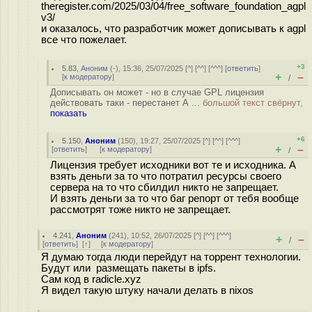
theregister.com/2025/03/04/free_software_foundation_agpl
v3/
и оказалось, что разработчик может дописывать к agpl
все что пожелает.
+3
5.83
,
Аноним
(
-
), 15:36, 25/07/2025 [
^
] [
^^
] [
^^^
] [
ответить
]
+
–
[
к модератору
]
/
Дописывать он может - но в случае GPL лицензия
действовать таки - перестанет А ...
большой текст свёрнут,
показать
+6
5.150
,
Аноним
(
150
), 19:27, 25/07/2025 [
^
] [
^^
] [
^^^
]
+
–
[
ответить
]
[
к модератору
]
/
Лицензия требует исходники вот те и исходника. А
взять деньги за то что потратил ресурсы своего
сервера на то что сбилдил никто не запрещает.
И взять деньги за то что баг репорт от тебя вообще
рассмотрят тоже никто не запрещает.
4.241
,
Аноним
(
241
), 10:52, 26/07/2025 [
^
] [
^^
] [
^^^
]
+
–
/
[
ответить
]
[
↑
] [
к модератору
]
Я думаю тогда люди перейдут на торрент технологии.
Будут или размещать пакеты в ipfs.
Сам код в radicle.xyz
Я видел такую штуку начали делать в nixos