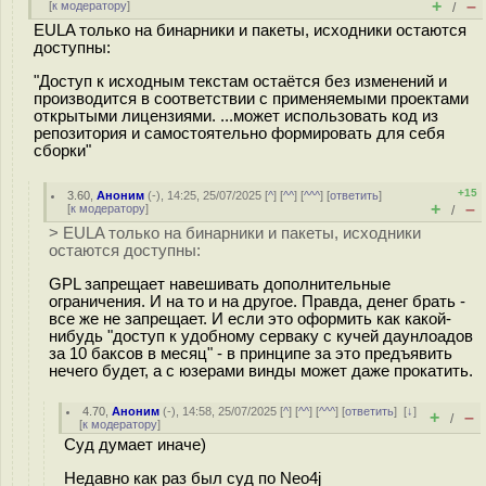
+
–
[
к модератору
]
/
EULA только на бинарники и пакеты, исходники остаются
доступны:
"Доступ к исходным текстам остаётся без изменений и
производится в соответствии с применяемыми проектами
открытыми лицензиями. ...может использовать код из
репозитория и самостоятельно формировать для себя
сборки"
+15
3.60
,
Аноним
(
-
), 14:25, 25/07/2025 [
^
] [
^^
] [
^^^
] [
ответить
]
+
–
[
к модератору
]
/
> EULA только на бинарники и пакеты, исходники
остаются доступны:
GPL запрещает навешивать дополнительные
ограничения. И на то и на другое. Правда, денег брать -
все же не запрещает. И если это оформить как какой-
нибудь "доступ к удобному серваку с кучей даунлоадов
за 10 баксов в месяц" - в принципе за это предъявить
нечего будет, а с юзерами винды может даже прокатить.
4.70
,
Аноним
(
-
), 14:58, 25/07/2025 [
^
] [
^^
] [
^^^
] [
ответить
]
[
↓
]
+
–
/
[
к модератору
]
Суд думает иначе)
Недавно как раз был суд по Neo4j