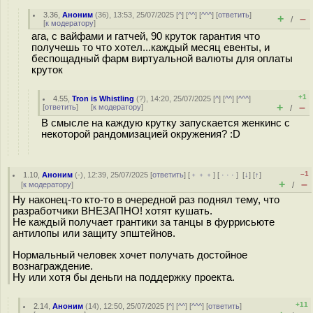
3.36
,
Аноним
(
36
), 13:53, 25/07/2025 [
^
] [
^^
] [
^^^
] [
ответить
]
+
–
/
[
к модератору
]
ага, с вайфами и гатчей, 90 круток гарантия что
получешь то что хотел...каждый месяц евенты, и
беспощадный фарм виртуальной валюты для оплаты
круток
+1
4.55
,
Tron is Whistling
(
?
), 14:20, 25/07/2025 [
^
] [
^^
] [
^^^
]
+
–
[
ответить
]
[
к модератору
]
/
В смысле на каждую крутку запускается женкинс с
некоторой рандомизацией окружения? :D
–1
1.10
,
Аноним
(
-
), 12:39, 25/07/2025 [
ответить
] [
﹢﹢﹢
] [
· · ·
]
[
↓
] [
↑
]
+
–
[
к модератору
]
/
Ну наконец-то кто-то в очередной раз поднял тему, что
разработчики ВНЕЗАПНО! хотят кушать.
Не каждый получает грантики за танцы в фуррисьюте
антилопы или защиту эпштейнов.
Нормальный человек хочет получать достойное
вознаграждение.
Ну или хотя бы деньги на поддержку проекта.
+11
2.14
,
Аноним
(
14
), 12:50, 25/07/2025 [
^
] [
^^
] [
^^^
] [
ответить
]