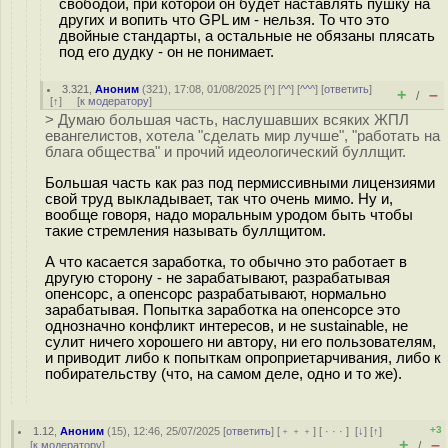
свободой, при которой он будет наставлять пушку на
других и вопить что GPL им - нельзя. То что это
двойные стандарты, а остальные не обязаны плясать
под его дудку - он не понимает.
3.321
,
Аноним
(
321
), 17:08, 01/08/2025 [
^
] [
^^
] [
^^^
] [
ответить
]
+
–
/
[
↑
] [
к модератору
]
> Думаю большая часть, наслушавших всяких ЖПЛ
евангелистов, хотела "сделать мир лучше", "работать на
блага общества" и прочий идеологический буллщит.
Большая часть как раз под пермиссивными лицензиями
свой труд выкладывает, так что очень мимо. Ну и,
вообще говоря, надо моральным уродом быть чтобы
такие стремления называть буллщитом.
А что касается заработка, то обычно это работает в
другую сторону - не зарабатывают, разрабатывая
опенсорс, а опенсорс разрабатывают, нормально
зарабатывая. Попытка заработка на опенсорсе это
однозначно конфликт интересов, и не sustainable, не
сулит ничего хорошего ни автору, ни его пользователям,
и приводит либо к попыткам опроприетарчивания, либо к
побирательству (что, на самом деле, одно и то же).
+3
1.12
,
Аноним
(
15
), 12:46, 25/07/2025 [
ответить
] [
﹢﹢﹢
] [
· · ·
]
[
↓
] [
↑
]
+
–
[
к модератору
]
/