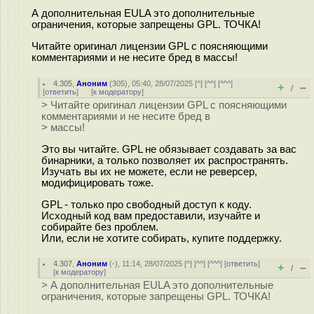
А дополнительная EULA это дополнительные
ограничения, которые запрещены GPL. ТОЧКА!
Читайте оригинал лицензии GPL с поясняющими
комментариями и не несите бред в массы!
4.305
,
Аноним
(
305
), 05:40, 28/07/2025 [
^
] [
^^
] [
^^^
]
+
–
/
[
ответить
]
[
к модератору
]
> Читайте оригинал лицензии GPL с поясняющими
комментариями и не несите бред в
> массы!
Это вы читайте. GPL не обязывает создавать за вас
бинарники, а только позволяет их распространять.
Изучать вы их не можете, если не реверсер,
модифицировать тоже.
GPL - только про свободный доступ к коду.
Исходный код вам предоставили, изучайте и
собирайте без проблем.
Или, если не хотите собирать, купите поддержку.
4.307
,
Аноним
(
-
), 11:14, 28/07/2025 [
^
] [
^^
] [
^^^
] [
ответить
]
+
–
/
[
к модератору
]
> А дополнительная EULA это дополнительные
ограничения, которые запрещены GPL. ТОЧКА!