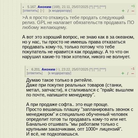
+1
5.167
,
Аноним
(
168
), 21:11, 25/07/2025 [
^
] [
^^
] [
^^^
]
+
–
[
ответить
]
[
↑
] [
к модератору
]
/
>А я просто откажусь тебе продать следующий
релиз. GPL не налагает обязательств продавать ПО
любому желающему.
А вот это хороший вопрос, не знаю как в за океаном,
но у нас, ты просто не имеешь права отказаться
продавать кому-то, только потому что тебе
покупатель не нравится как продавцу. А то что он
нарушил какие-то твои хотелки, никого не волнует.
–1
6.201
,
Аноним
(
-
), 23:22, 25/07/2025 [
^
] [
^^
] [
^^^
]
+
–
[
ответить
]
[
к модератору
]
/
Думаю такое только в ритейле.
Даже при покупке реальных товаров (станки,
метал, запчасти), я сталкивался с "прайс вышлем
по почте, напишите менеджеру".
А при продаже софта.. это еще проще.
Просто вешаешь плашку "запланировать звонок с
менеджером" и специально обученный человек
определит готов ты продавать кому-то или нет.
Банально отшивать "мы работаем только с
крупными заказчиками, опт 1000+ лицензий".
И всё, не подкопаешься.