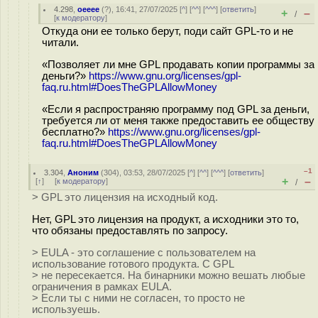
4.298
,
оееее
(
?
), 16:41, 27/07/2025 [
^
] [
^^
] [
^^^
] [
ответить
]
+
–
/
[
к модератору
]
Откуда они ее только берут, поди сайт GPL-то и не
читали.
«Позволяет ли мне GPL продавать копии программы за
деньги?»
https://www.gnu.org/licenses/gpl-
faq.ru.html#DoesTheGPLAllowMoney
«Если я распространяю программу под GPL за деньги,
требуется ли от меня также предоставить ее обществу
бесплатно?»
https://www.gnu.org/licenses/gpl-
faq.ru.html#DoesTheGPLAllowMoney
–1
3.304
,
Аноним
(
304
), 03:53, 28/07/2025 [
^
] [
^^
] [
^^^
] [
ответить
]
+
–
[
↑
] [
к модератору
]
/
> GPL это лицензия на исходный код.
Нет, GPL это лицензия на продукт, а исходники это то,
что обязаны предоставлять по запросу.
> EULA - это соглашение с пользователем на
использование готового продукта. С GPL
> не пересекается. На бинарники можно вешать любые
ограничения в рамках EULA.
> Если ты с ними не согласен, то просто не
используешь.