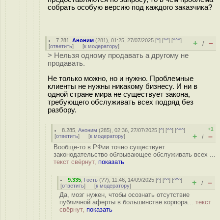
собрать особую версию под каждого заказчика?
7.281
,
Аноним
(
281
), 01:25, 27/07/2025 [
^
] [
^^
] [
^^^
]
+
–
/
[
ответить
]
[
к модератору
]
> Нельзя одному продавать а другому не
продавать.
Не только можно, но и нужно. Проблемные
клиенты не нужны никакому бизнесу. И ни в
одной стране мира не существует закона,
требующего обслуживать всех подряд без
разбору.
+1
8.285
,
Аноним
(
285
), 02:36, 27/07/2025 [
^
] [
^^
] [
^^^
]
+
–
[
ответить
]
[
к модератору
]
/
Вообще-то в РФии точно существует
законодательство обязывающее обслуживать всех ...
текст свёрнут,
показать
9.335
,
Гость
(
??
), 11:46, 14/09/2025 [
^
] [
^^
] [
^^^
]
+
–
/
[
ответить
]
[
к модератору
]
Да, мозг нужен, чтобы осознать отсутствие
публичной аферты в большинстве корпора...
текст
свёрнут,
показать