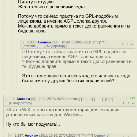
Цитату в студию.
Желательно с решениями суда.
Потому что сейчас практика по GPL-подобным
лицензиям, а именно AGPL слегка другая.
Можно добавить прямо в текст доп.ограничения и ты
будешь прав.
5.333
,
Аноним
(
333
), 18:48, 05/08/2025 [
^
] [
^^
] [
^^^
]
+
–
/
[
ответить
]
[
к модератору
]
> Потому что сейчас практика по GPL-подобным
лицензиям, а именно AGPL слегка другая.
> Можно добавить прямо в текст доп.ограничения и
ты будешь прав.
Это в том случае если весь код его или часть кода
была взята у других без этих ограничений?
+12
1.2
,
Аноним
(
2
), 12:24, 25/07/2025 [
ответить
] [
﹢﹢﹢
] [
· · ·
]
[
↓
] [
↑
]
+
–
[
к модератору
]
/
>Автор WiX, открытого инструментария для создания
установочных пакетов для Windows
Ну кто бы мог подумать!..
2.297
,
Аноним
(
291
), 16:16, 27/07/2025 [
^
] [
^^
] [
^^^
] [
ответить
]