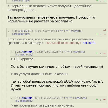
+
–
[
к модератору
]
/
> Нормальный человек хочет получать достойное
вознаграждение.
Так нормальный человек его и получает. Потому что
нормальный не работает за бесплатно.
–1
2.20
,
Аноним
(
15
), 13:01, 25/07/2025 [
^
] [
^^
] [
^^^
] [
ответить
]
+
–
[
к модератору
]
/
Хотят кушать все, вот только тут речь не о разработчиках
проектов, а о пакетирую...
большой текст свёрнут,
показать
3.26
,
Аноним
(
-
), 13:18, 25/07/2025 [
^
] [
^^
] [
^^^
] [
ответить
]
+
–
/
[
к модератору
]
> DIE-фриков
Хоть бы выучил как пишется объект твоей ненависти))
> но услуги должны быть оказаны
Так в любой пользовательской EULA прописано "as is".
И тем не менее покупают, потому выбора нет - софт
нужен.
3.44
,
Аноним
(
36
), 14:03, 25/07/2025 [
^
] [
^^
] [
^^^
] [
ответить
]
+
–
/
[
к модератору
]
> не против платить деньги за услуги,