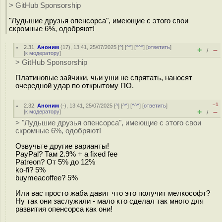
> GitHub Sponsorship
"Лудьшие друзья опенсорса", имеющие с этого свои
скромные 6%, одобряют!
2.31
,
Аноним
(
17
), 13:41, 25/07/2025 [
^
] [
^^
] [
^^^
] [
ответить
]
+
–
/
[
к модератору
]
> GitHub Sponsorship
Платиновые зайчики, чьи уши не спрятать, наносят
очередной удар по открытому ПО.
–1
2.32
,
Аноним
(
-
), 13:41, 25/07/2025 [
^
] [
^^
] [
^^^
] [
ответить
]
+
–
[
к модератору
]
/
> "Лудьшие друзья опенсорса", имеющие с этого свои
скромные 6%, одобряют!
Озвучьте другие варианты!
PayPal? Там 2.9% + a fixed fee
Patreon? От 5% до 12%
ko-fi? 5%
buymeacoffee? 5%
Или вас просто жаба давит что это получит мелкософт?
Ну так они заслужили - мало кто сделал так много для
развития опенсорса как они!