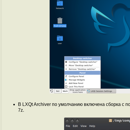
В LXQt Archiver по умолчанию включена сборка с 
7z.