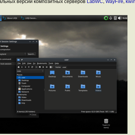
альных версий композитных серверов
LabWC
,
WayFire
,
kwi