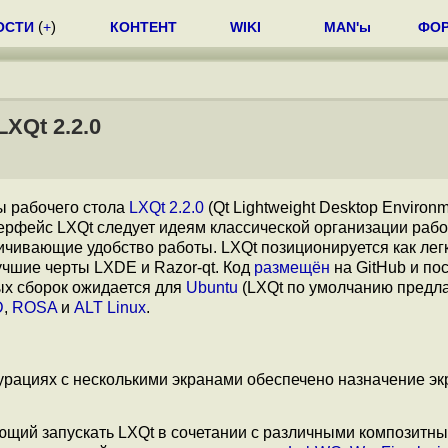
ОСТИ
(
+
)
КОНТЕНТ
WIKI
MAN'ы
ФО
XQt 2.2.0
ы рабочего стола
LXQt 2.2.0
(Qt Lightweight Desktop Environm
ерфейс LXQt следует идеям классической организации рабо
чивающие удобство работы. LXQt позиционируется как лег
учшие черты LXDE и Razor-qt. Код
размещён
на GitHub и по
ых сборок ожидается для
Ubuntu
(LXQt по умолчанию предла
D
,
ROSA
и
ALT Linux
.
урациях с несколькими экранами обеспечено назначение э
яющий запускать LXQt в сочетании с различными композитн