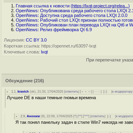
Главная ссылка к новости (
https://lxqt-project.org/relea...
)
OpenNews: Опубликована среда рабочего стола LXQt 2.
OpenNews: Доступна среда рабочего стола LXQt 2.0.0
OpenNews: Рабочий стол LXQt признан полностью гото
OpenNews: Опубликован план перевода LXQt на Qt6 и W
OpenNews: Релиз фреймворка Qt 6.9
Лицензия:
CC BY 3.0
Короткая ссылка: https://opennet.ru/63097-lxqt
Ключевые слова:
lxqt
При перепечатке указа
Обсуждение
(216)
1.1
,
kravich
(
ok
), 21:33, 17/04/2025 [
ответить
] [
﹢﹢﹢
] [
· · ·
]
[
↓
] [
к модератору
Лучшее DE в наши темные гномьи времена
2.9
,
Аноним
(
9
), 22:09, 17/04/2025 [
^
] [
^^
] [
^^^
] [
ответить
]
[
↓
] [
к модерат
Я так понял панельку задач в стиле Win7 никогда не зав