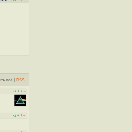
ть всё
|
RSS
+
–
/
+2
+
–
/
+2