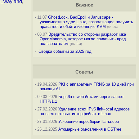
n_wayland
,
Важное
-
11.07
GhostLock, BadEpoll и Januscape -
уязвимости в ядре Linux, позволяющие получить
права root и обойти изоляцию KVM
(82 +34)
-
08.07
Вредительство со стороны разработчика
OpenMandriva, которое могло причинить вред
пользователям
(107 +34)
-
Сводка событий за 2025 год
Советы
-
19.04.2026
PKI с аппаратным TRNG за 10 дней при
помощи AI
-
09.03.2026
Борьба с web-ботами через запрет
HTTP/1.1
-
27.02.2026
Удаление всех IPv6 link-local адресов
на всех сетевых интерфейсах в Linux
-
27.01.2026
Ускорение пересборки llama.cpp
-
25.12.2025
Атомарные обновления в OSTree