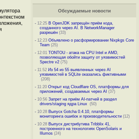
мулятора
Обсуждаемые новости
онтекстном
иложения,
-
12:25
В OpenJDK запрещён приём кода,
созданного через AI. В NetworkManager
я
разрешён
(33)
-
12:23
Объявлено о расформировании Nixpkgs Core
Team
(25)
-
12:01
TONTOU - атака на CPU Intel и AMD,
позволяющая обойти защиту от уязвимостей
Spectre v2
(75)
-
11:52
Из 54 из 55 выявленных через AI
уязвимостей в SQLite оказались фиктивными
(208)
-
11:20
Открыт код Cloudflare OS, платформы для
приложений, создаваемых через AI
(37)
-
10:56
Запрет на приём AI-патчей в раздел
drivers/staging ядра Linux
(50)
-
10:28
Выпуск Gotcha 0.4.10, платформы
мониторинга ошибок и производительности
(12)
-
10:28
Выпуск дистрибутива Tribblix 41,
построенного на технологиях OpenSolaris и
Illumos
(24)