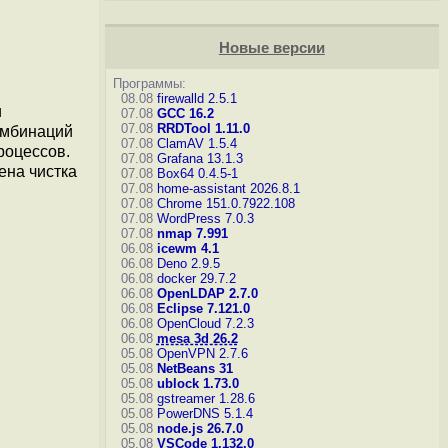
Новые версии
Программы:
08.08
firewalld 2.5.1
и
07.08
GCC 16.2
07.08
RRDTool 1.11.0
омбинаций
07.08
ClamAV 1.5.4
роцессов.
07.08
Grafana 13.1.3
ена чистка
07.08
Box64 0.4.5-1
07.08
home-assistant 2026.8.1
07.08
Chrome 151.0.7922.108
07.08
WordPress 7.0.3
07.08
nmap 7.991
06.08
icewm 4.1
06.08
Deno 2.9.5
06.08
docker 29.7.2
06.08
OpenLDAP 2.7.0
06.08
Eclipse 7.121.0
06.08
OpenCloud 7.2.3
06.08
mesa 3d 26.2
05.08
OpenVPN 2.7.6
05.08
NetBeans 31
05.08
ublock 1.73.0
05.08
gstreamer 1.28.6
05.08
PowerDNS 5.1.4
05.08
node.js 26.7.0
05.08
VSCode 1.132.0