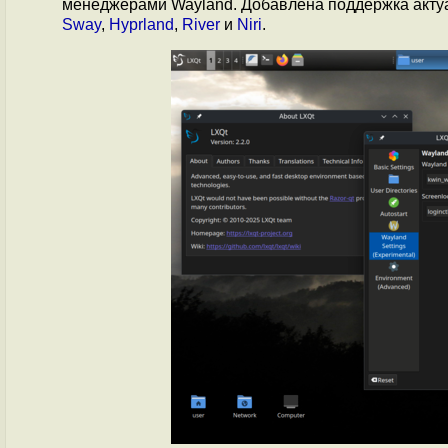
менеджерами Wayland. Добавлена поддержка акту
Sway
,
Hyprland
,
River
и
Niri
.