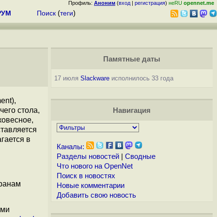
Профиль:
Аноним
(
вход
|
регистрация
)
неRU
opennet.me
РУМ
Поиск
(
теги
)
Памятные даты
17 июля
Slackware
исполнилось 33 года
ent),
чего стола,
Навигация
ковесное,
ставляется
гается в
Каналы:
Разделы новостей
|
Сводные
Что нового на OpenNet
Поиск в новостях
кранам
Новые комментарии
Добавить свою новость
ыми