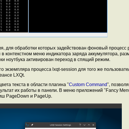
, для обработки которых задействован фоновый процесс 
 в контекстном меню индикатора заряда аккумулятора, ра
ки ноутбука активирован переход в спящий режим.
о экземпляра процесса lxqt-session для того же пользовате
еансе LXQt.
вета текста в области плагина "
Custom Command
", позвол
ультат их работы в панели. В меню приложений "Fancy Men
виш PageDown и PageUp.