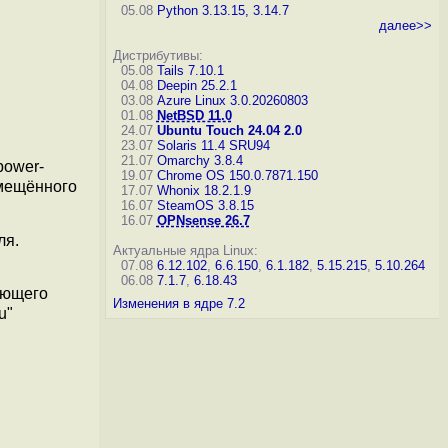
05.08
Python 3.13.15, 3.14.7
далее>>
Дистрибутивы:
05.08
Tails 7.10.1
04.08
Deepin 25.2.1
03.08
Azure Linux 3.0.20260803
01.08
NetBSD 11.0
24.07
Ubuntu Touch 24.04 2.0
23.07
Solaris 11.4 SRU94
21.07
Omarchy 3.8.4
power-
19.07
Chrome OS 150.0.7871.150
змещённого
17.07
Whonix 18.2.1.9
16.07
SteamOS 3.8.15
16.07
OPNsense 26.7
ля.
Актуальные ядра Linux:
07.08
6.12.102
,
6.6.150
,
6.1.182
,
5.15.215
,
5.10.264
06.08
7.1.7
,
6.18.43
яющего
Изменения в ядре 7.2
u"