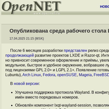
НОВ
Опубликована среда рабочего стола L
17.04.2025 21:15 (MSK)
После 6 месяцев разработки
представлен
релиз сред
продолжающей
развитие проектов LXDE и Razor-qt. Инт
но привносит современное оформление и приёмы, увели
модульное, быстрое и удобное окружение, вобравшее л
под лицензиями GPL 2.0+ и LGPL 2.1+. Появление готов
Lubuntu),
Arch Linux
,
Fedora
,
openSUSE
,
Mageia
,
FreeBS
В
новой версии
:
Улучшена поддержка протокола Wayland. В конфиг
имён вместо порядковых номеров.
Обновлён компонент lxqt-wayland-session, позвол