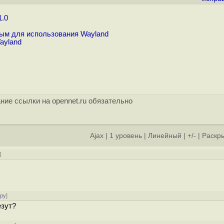
1.0
вым для использования Wayland
ayland
ние ссылки на opennet.ru обязательно
Ajax
|
1 уровень
|
Линейный
|
+/-
|
Раскры
]
ору
]
езут?