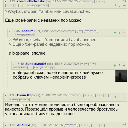
+1
1.21
,
commiethebeastie
(
ok
), 11:56, 22/02/2025 [
ответить
] [
﹢﹢﹢
]
+
–
[
· · ·
]
[
↓
] [
↑
] [
к модератору
]
/
>Waybar, sfwbar, Yambar или LavaLauncher.
Ещё xfce4-panel с недавних пор можно.
2.35
,
Anonim
(
??
), 14:08, 22/02/2025 [
^
] [
^^
] [
^^^
] [
ответить
]
+
–
/
[
к модератору
]
>>Waybar, sfwbar, Yambar или LavaLauncher.
> Ещё xfce4-panel с недавних пор можно.
и lxqt-panel вполне
3.40
,
Sunderland93
(
ok
), 15:18, 22/02/2025 [
^
] [
^^
] [
^^^
]
+
–
/
[
ответить
]
[
к модератору
]
mate-panel тоже, но её и апплеты к ней нужно
собрать с ключем --enable-in-process
1.30
,
Вюль Жерн
(
?
), 13:00, 22/02/2025 [
ответить
] [
﹢﹢﹢
] [
· · ·
]
[
↑
]
+
–
/
[
к модератору
]
Именно в этот момент количество было преобразовано в
качество. Произошёл прорыв и человечество бросилось
устанавливать Линукс на десктопы.
+1
1.43
,
Аноним
(
43
), 16:10, 22/02/2025 [
ответить
] [
﹢﹢﹢
] [
· · ·
]
[
↓
]