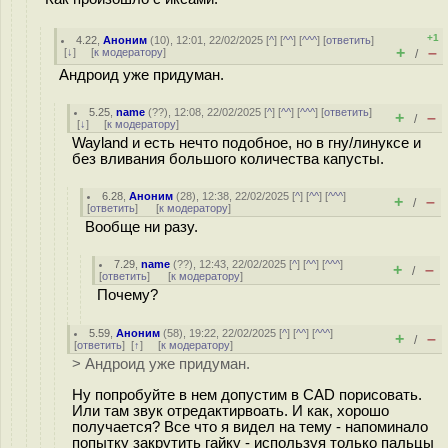
+1
4.22
,
Аноним
(
10
), 12:01, 22/02/2025 [
^
] [
^^
] [
^^^
] [
ответить
]
+
–
[
↓
] [
к модератору
]
/
Андроид уже придуман.
5.25
,
name
(
??
), 12:08, 22/02/2025 [
^
] [
^^
] [
^^^
] [
ответить
]
+
–
/
[
↓
] [
к модератору
]
Wayland и есть нечто подобное, но в гну/линуксе и
без вливания большого количества капусты.
6.28
,
Аноним
(
28
), 12:38, 22/02/2025 [
^
] [
^^
] [
^^^
]
+
–
/
[
ответить
]
[
к модератору
]
Вообще ни разу.
7.29
,
name
(
??
), 12:43, 22/02/2025 [
^
] [
^^
] [
^^^
]
+
–
/
[
ответить
]
[
к модератору
]
Почему?
5.59
,
Аноним
(
58
), 19:22, 22/02/2025 [
^
] [
^^
] [
^^^
]
+
–
/
[
ответить
]
[
↑
] [
к модератору
]
> Андроид уже придуман.
Ну попробуйте в нем допустим в CAD порисовать.
Или там звук отредактирвоать. И как, хорошо
получается? Все что я видел на тему - напоминало
попытку закрутить гайку - используя только пальцы