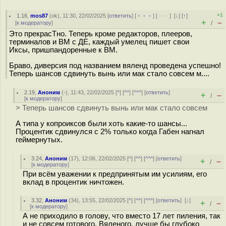
+1
1.16
,
mos87
(
ok
), 11:30, 22/02/2025 [
ответить
] [
﹢﹢﹢
] [
· · ·
]
[
↓
] [
↑
]
+
–
[
к модератору
]
/
Это прекрасТно. Теперь кроме редакторов, плееров,
терминалов и ВМ с ДЕ, каждый умелец пишет свои
Иксы, пришпандоренные к ВМ.
Браво, диверсия под названием вяленд проведена успешно!
Теперь шансов сдвинуть вынь или мак стало совсем м....
2.19
,
Аноним
(
-
), 11:43, 22/02/2025 [
^
] [
^^
] [
^^^
] [
ответить
]
+
–
/
[
к модератору
]
> Теперь шансов сдвинуть вынь или мак стало совсем
А типа у копроиксов были хоть какие-то шансы...
Процентик сдвинулся с 2% только когда Габен нагнал
геймернутых.
3.24
,
Аноним
(
17
), 12:06, 22/02/2025 [
^
] [
^^
] [
^^^
] [
ответить
]
+
–
/
[
к модератору
]
При всём уважении к предпринятым им усилиям, его
вклад в процентик ничтожен.
3.32
,
Аноним
(
34
), 13:55, 22/02/2025 [
^
] [
^^
] [
^^^
] [
ответить
]
[
↓
]
+
–
/
[
к модератору
]
А не приходило в голову, что вместо 17 лет пиления, так
и не совсем готового, Вяленого, лучше бы глубоко