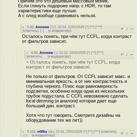
Причем это это дешевый массовый моник.
Если глянуть подороже напр. с HDR, то там
характеристики еще лучше.
А с олед вообще сравнивать нельзя.
5.80
,
Аноним
(
17
), 20:54, 22/02/2025 [
^
] [
^^
] [
^^^
]
+
–
/
[
ответить
]
[
↓
] [
к модератору
]
Осталось понять, при чём тут CCFL, когда контраст
от фильтров зависит.
6.84
,
Аноним
(
-
), 21:12, 22/02/2025 [
^
] [
^^
] [
^^^
]
+
–
/
[
ответить
]
[
к модератору
]
> Осталось понять, при чём тут CCFL, когда
контраст от фильтров зависит.
Не только от фильтров. От CCFL зависит макс. и
минимальная яркость, а от них контрастность и
глубина черного. Плюс еще равномерность
подсветки, особенно когда одна из нескольких
трубок подустала. С CCFL невозможно сделать
local dimming (и аналоги) которая дает еще
больший дин. контраст.
Хотя что тут говорить. Смотрите дизайны на
оборудовании тех же лет))
5.101
,
n00by
(
ok
), 07:41, 23/02/2025 [
^
] [
^^
] [
^^^
] [
ответить
]
+
–
/
[
↑
] [
к модератору
]