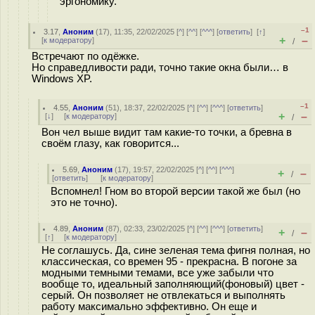
эргономику.
–1
3.17
,
Аноним
(
17
), 11:35, 22/02/2025 [
^
] [
^^
] [
^^^
] [
ответить
]
[
↑
]
+
–
[
к модератору
]
/
Встречают по одёжке.
Но справедливости ради, точно такие окна были… в
Windows XP.
–1
4.55
,
Аноним
(
51
), 18:37, 22/02/2025 [
^
] [
^^
] [
^^^
] [
ответить
]
+
–
[
↓
] [
к модератору
]
/
Вон чел выше видит там какие-то точки, а бревна в
своём глазу, как говорится...
5.69
,
Аноним
(
17
), 19:57, 22/02/2025 [
^
] [
^^
] [
^^^
]
+
–
/
[
ответить
]
[
к модератору
]
Вспомнел! Гном во второй версии такой же был (но
это не точно).
4.89
,
Аноним
(
87
), 02:33, 23/02/2025 [
^
] [
^^
] [
^^^
] [
ответить
]
+
–
/
[
↑
] [
к модератору
]
Не соглашусь. Да, сине зеленая тема фигня полная, но
классическая, со времен 95 - прекрасна. В погоне за
модными темными темами, все уже забыли что
вообще то, идеальный заполняющий(фоновый) цвет -
серый. Он позволяет не отвлекаться и выполнять
работу максимально эффективно. Он еще и