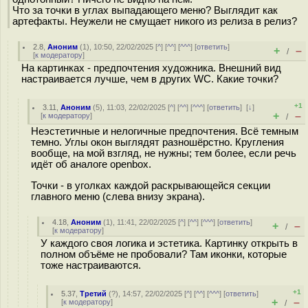
Что за точки в углах выпадающего меню? Выглядит как
артефакты. Неужели не смущает никого из релиза в релиз?
2.8
,
Аноним
(
1
), 10:50, 22/02/2025 [
^
] [
^^
] [
^^^
] [
ответить
]
+
–
/
[
к модератору
]
На картинках - предпочтения художника. Внешний вид
настраивается лучше, чем в других WC. Какие точки?
+1
3.11
,
Аноним
(
5
), 11:03, 22/02/2025 [
^
] [
^^
] [
^^^
] [
ответить
]
[
↓
]
+
–
[
к модератору
]
/
Неэстетичные и нелогичные предпочтения. Всё темным
темно. Углы окон выглядят разношёрстно. Кругления
вообще, на мой взгляд, не нужны; тем более, если речь
идёт об аналоге openbox.
Точки - в уголках каждой раскрывающейся секции
главного меню (слева внизу экрана).
4.18
,
Аноним
(
1
), 11:41, 22/02/2025 [
^
] [
^^
] [
^^^
] [
ответить
]
+
–
/
[
к модератору
]
У каждого своя логика и эстетика. Картинку открыть в
полном объёме не пробовали? Там иконки, которые
тоже настраиваются.
+1
5.37
,
Третий
(
?
), 14:57, 22/02/2025 [
^
] [
^^
] [
^^^
] [
ответить
]
+
–
[
к модератору
]
/