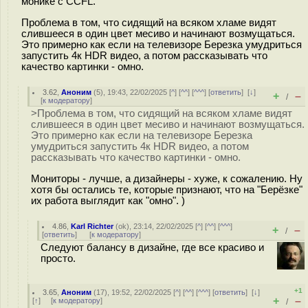
монике с CCFL.
Проблема в том, что сидящий на всяком хламе видят
слившееся в один цвет месиво и начинают возмущаться.
Это примерно как если на телевизоре Березка умудриться
запустить 4к HDR видео, а потом рассказывать что
качество картинки - омно.
3.62
,
Аноним
(
5
), 19:43, 22/02/2025 [
^
] [
^^
] [
^^^
] [
ответить
]
[
↓
]
+
–
/
[
к модератору
]
>Проблема в том, что сидящий на всяком хламе видят
слившееся в один цвет месиво и начинают возмущаться.
Это примерно как если на телевизоре Березка
умудриться запустить 4к HDR видео, а потом
рассказывать что качество картинки - омно.
Мониторы - лучше, а дизайнеры - хуже, к сожалению. Ну
хотя бы остались те, которые признают, что на "Берёзке"
их работа выглядит как "омно". )
4.86
,
Karl Richter
(
ok
), 23:14, 22/02/2025 [
^
] [
^^
] [
^^^
]
+
–
/
[
ответить
]
[
к модератору
]
Следуют балансу в дизайне, где все красиво и
просто.
+1
3.65
,
Аноним
(
17
), 19:52, 22/02/2025 [
^
] [
^^
] [
^^^
] [
ответить
]
[
↓
]
+
–
[
↑
] [
к модератору
]
/