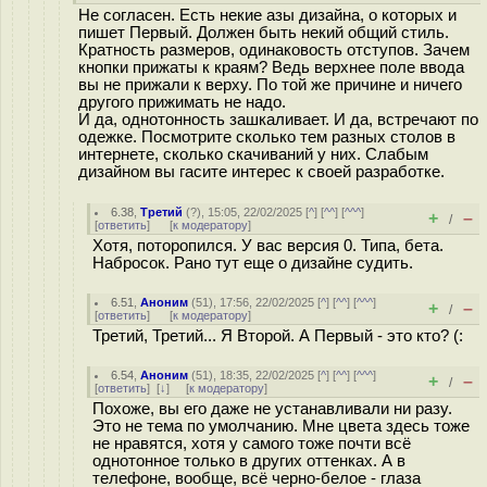
Не согласен. Есть некие азы дизайна, о которых и
пишет Первый. Должен быть некий общий стиль.
Кратность размеров, одинаковость отступов. Зачем
кнопки прижаты к краям? Ведь верхнее поле ввода
вы не прижали к верху. По той же причине и ничего
другого прижимать не надо.
И да, однотонность зашкаливает. И да, встречают по
одежке. Посмотрите сколько тем разных столов в
интернете, сколько скачиваний у них. Слабым
дизайном вы гасите интерес к своей разработке.
6.38
,
Третий
(
?
), 15:05, 22/02/2025 [
^
] [
^^
] [
^^^
]
+
–
/
[
ответить
]
[
к модератору
]
Хотя, поторопился. У вас версия 0. Типа, бета.
Набросок. Рано тут еще о дизайне судить.
6.51
,
Аноним
(
51
), 17:56, 22/02/2025 [
^
] [
^^
] [
^^^
]
+
–
/
[
ответить
]
[
к модератору
]
Третий, Третий... Я Второй. А Первый - это кто? (:
6.54
,
Аноним
(
51
), 18:35, 22/02/2025 [
^
] [
^^
] [
^^^
]
+
–
/
[
ответить
]
[
↓
] [
к модератору
]
Похоже, вы его даже не устанавливали ни разу.
Это не тема по умолчанию. Мне цвета здесь тоже
не нравятся, хотя у самого тоже почти всё
однотонное только в других оттенках. А в
телефоне, вообще, всё черно-белое - глаза