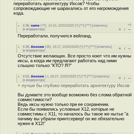
переработать архитектуру Иксов? Чтобы
сопровождающие не шарахались от его нагромождения
кода.
+3
4.36
,
name
(
??
), 14:10, 22/02/2025 [
^
] [
^^
] [
^^^
] [
ответить
]
+
–
[
к модератору
]
/
Переработали, получился вейланд.
4.39
,
Аноним
(
39
), 15:17, 22/02/2025 [
^
] [
^^
] [
^^^
] [
ответить
]
+
–
/
[
к модератору
]
Отсутствие желающих. Все просто ноют что им нужны
иксы, а когда им предлагают работать над ними
слышно только "КТО? Я?"
4.53
,
Аноним
(
-
), 18:27, 22/02/2025 [
^
] [
^^
] [
^^^
] [
ответить
]
+
–
/
[
к модератору
]
> лучше бы глубоко переработать архитектуру Иксов
Вы думаете это вообще возможно без слома обратной
совместимости?
Ведь иксы нужно только при ее сохранении.
Если бы появились условные Х12, которые не
совместимы с Х11, то началось бы такое же нытье "а
пачиму вы убрали принтсервер! он же обязательно
нужен в Х12!"