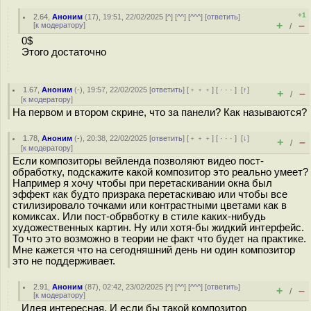
+1
2.64
,
Аноним
(
17
), 19:51, 22/02/2025 [
^
] [
^^
] [
^^^
] [
ответить
]
+
–
[
к модератору
]
/
0$
Этого достаточно
1.67
,
Аноним
(
-
), 19:57, 22/02/2025 [
ответить
] [
﹢﹢﹢
] [
· · ·
]
[
↑
]
+
–
/
[
к модератору
]
На первом и втором скрине, что за панели? Как называются?
1.78
,
Аноним
(
-
), 20:38, 22/02/2025 [
ответить
] [
﹢﹢﹢
] [
· · ·
]
[
↓
]
+
–
/
[
к модератору
]
Если композиторы вейленда позволяют видео пост-
обработку, подскажите какой композитор это реально умеет?
Например я хочу чтобы при перетаскивании окна был
эффект как будто призрака перетаскиваю или чтобы все
стилизировало точками или контрастными цветами как в
комиксах. Или пост-обрвботку в стиле каких-нибудь
художественных картин. Ну или хотя-бы жидкий интерфейс.
То что это возможно в теории не факт что будет на практике.
Мне кажется что на сегодняшний день ни один композитор
это не поддерживает.
2.91
,
Аноним
(
87
), 02:42, 23/02/2025 [
^
] [
^^
] [
^^^
] [
ответить
]
+
–
/
[
к модератору
]
Идея интересная. И если бы такой композитор