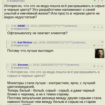
+
–
[
к модератору
]
/
Интересно, что это за мода пошла всё раскрашивать в серые
и черные цвета? Это разработчики напоминают о своей
унылой и никчёмной жизни? Или просто в черном цвете не
видно недостатков?
2.44
,
NAND
(
?
), 16:31, 22/02/2025 [
^
] [
^^
] [
^^^
] [
ответить
]
+
–
/
[
к модератору
]
Офтальмологу не хватает клиентов?
–1
2.56
,
Karl Richter
(
ok
), 18:40, 22/02/2025 [
^
] [
^^
] [
^^^
] [
ответить
]
+
–
[
к модератору
]
/
Потому что лучше выглядит.
2.60
,
Аноним
(
-
), 19:29, 22/02/2025 [
^
] [
^^
] [
^^^
] [
ответить
]
+
–
/
[
к модератору
]
> Интересно, что это за мода пошла всё раскрашивать в
серые и черные цвета?
Мониторы стали лучше - контрастнее, ярче, с лучшей
цветопередачей.
Теперь белый - белый, серый - серый, и даже черный
ближе к черному, а не к темно-серому.
Поэтому визуальная разница между двумя серыми стала
намного больше чем между белым и серым на старом