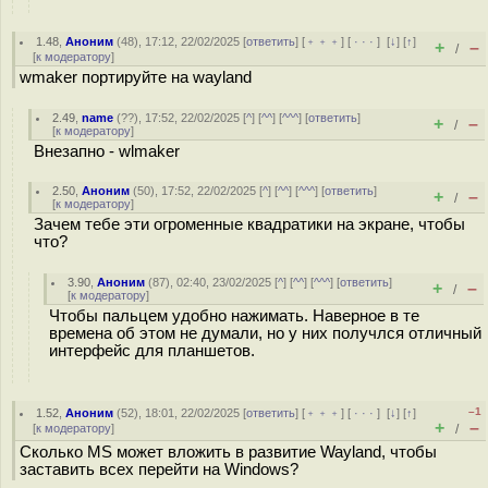
1.48
,
Аноним
(
48
), 17:12, 22/02/2025 [
ответить
] [
﹢﹢﹢
] [
· · ·
]
[
↓
] [
↑
]
+
–
/
[
к модератору
]
wmaker портируйте на wayland
2.49
,
name
(
??
), 17:52, 22/02/2025 [
^
] [
^^
] [
^^^
] [
ответить
]
+
–
/
[
к модератору
]
Внезапно - wlmaker
2.50
,
Аноним
(
50
), 17:52, 22/02/2025 [
^
] [
^^
] [
^^^
] [
ответить
]
+
–
/
[
к модератору
]
Зачем тебе эти огроменные квадратики на экране, чтобы
что?
3.90
,
Аноним
(
87
), 02:40, 23/02/2025 [
^
] [
^^
] [
^^^
] [
ответить
]
+
–
/
[
к модератору
]
Чтобы пальцем удобно нажимать. Наверное в те
времена об этом не думали, но у них получлся отличный
интерфейс для планшетов.
–1
1.52
,
Аноним
(
52
), 18:01, 22/02/2025 [
ответить
] [
﹢﹢﹢
] [
· · ·
]
[
↓
] [
↑
]
+
–
[
к модератору
]
/
Сколько MS может вложить в развитие Wayland, чтобы
заставить всех перейти на Windows?