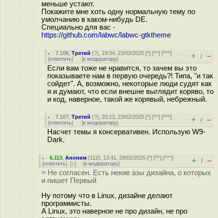
меньше устают.
Покажите мне хоть одну нормальную тему по
умолчанию в каком-нибудь DE.
Специально для вас -
https://github.com/labwc/labwc-gtktheme
7.106
,
Третий
(
?
), 19:04, 23/02/2025 [
^
] [
^^
] [
^^^
]
+
–
/
[
ответить
]
[
к модератору
]
Если вам тоже не нравится, то зачем вы это
показываете нам в первую очередь?! Типа, "и так
сойдет". А, возможно, некоторые люди судят как
я и думают, что если внешне выглядит коряво, то
и код, наверное, такой же корявый, небрежный.
7.107
,
Третий
(
?
), 20:13, 23/02/2025 [
^
] [
^^
] [
^^^
]
+
–
/
[
ответить
]
[
к модератору
]
Насчет темы я консервативен. Использую W9-
Dark.
6.113
,
Аноним
(
112
), 13:41, 28/02/2025 [
^
] [
^^
] [
^^^
]
+
–
/
[
ответить
]
[
↑
] [
к модератору
]
> Не согласен. Есть некие азы дизайна, о которых
и пишет Первый
Ну потому что в Linux, дизайне делают
программисты.
А Linux, это наверное не про дизайн, не про