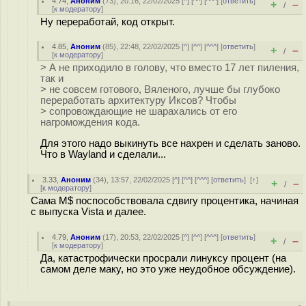
4.74
,
Аноним
(
73
), 20:16, 22/02/2025 [
^
] [
^^
] [
^^^
] [
ответить
]
+
–
/
[
к модератору
]
Ну переработай, код открыт.
4.85
,
Аноним
(
85
), 22:48, 22/02/2025 [
^
] [
^^
] [
^^^
] [
ответить
]
+
–
/
[
к модератору
]
> А не приходило в голову, что вместо 17 лет пиления,
так и
> не совсем готового, Вяленого, лучше бы глубоко
переработать архитектуру Иксов? Чтобы
> сопровождающие не шарахались от его
нагромождения кода.
Для этого надо выкинуть все нахрен и сделать заново.
Что в Wayland и сделали...
3.33
,
Аноним
(
34
), 13:57, 22/02/2025 [
^
] [
^^
] [
^^^
] [
ответить
]
[
↑
]
+
–
/
[
к модератору
]
Сама M$ поспособствовала сдвигу процентика, начиная
с выпуска Vista и далее.
4.79
,
Аноним
(
17
), 20:53, 22/02/2025 [
^
] [
^^
] [
^^^
] [
ответить
]
+
–
/
[
к модератору
]
Да, катастрофически просрали линуксу процент (на
самом деле маку, но это уже неудобное обсуждение).