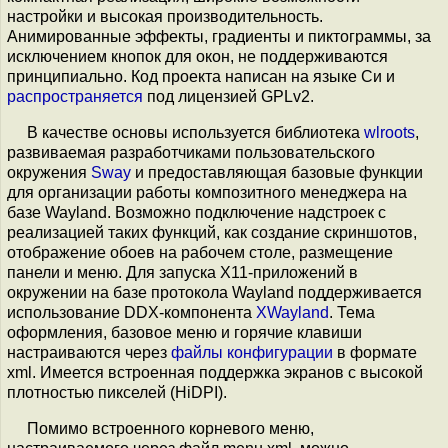
настройки и высокая производительность.
Анимированные эффекты, градиенты и пиктограммы, за
исключением кнопок для окон, не поддерживаются
принципиально. Код проекта написан на языке Си и
распространяется
под лицензией GPLv2.
В качестве основы используется библиотека
wlroots
,
развиваемая разработчиками пользовательского
окружения
Sway
и предоставляющая базовые функции
для организации работы композитного менеджера на
базе Wayland. Возможно подключение надстроек с
реализацией таких функций, как создание скриншотов,
отображение обоев на рабочем столе, размещение
панели и меню. Для запуска X11-приложений в
окружении на базе протокола Wayland поддерживается
использование DDX-компонента
XWayland
. Тема
оформления, базовое меню и горячие клавиши
настраиваются через
файлы конфигурации
в формате
xml. Имеется встроенная поддержка экранов с высокой
плотностью пикселей (HiDPI).
Помимо встроенного корневого меню,