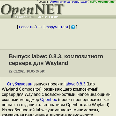
Профиль:
Аноним
(
вход
|
регистрация
)
неRU
opennet.me
[
новости
/
+++
|
форум
|
теги
|
]
Выпуск labwc 0.8.3, композитного
сервера для Wayland
22.02.2025 10:05 (MSK)
Опубликован
выпуск проекта
labwc 0.8.3
(Lab
Wayland Compositor), развивающего композитный
сервер для Wayland с возможностями, напоминающими
оконный менеджер
Openbox
(проект преподносится как
попытка создания альтернативы Openbox для Wayland).
Из особенностей labwc упоминается минимализм,
компактная реализация, широкие возможности