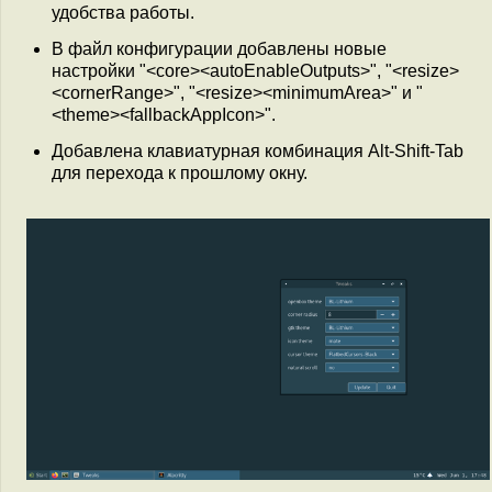
удобства работы.
В файл конфигурации добавлены новые
настройки "<core><autoEnableOutputs>", "<resize>
<cornerRange>", "<resize><minimumArea>" и "
<theme><fallbackAppIcon>".
Добавлена клавиатурная комбинация Alt-Shift-Tab
для перехода к прошлому окну.