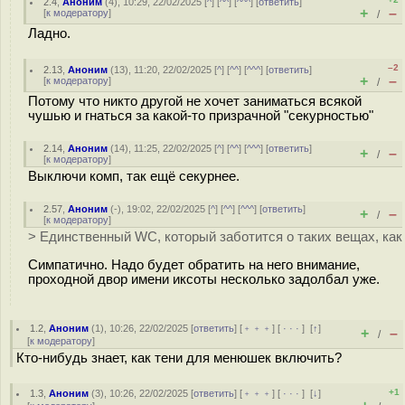
2.4
,
Аноним
(
4
), 10:29, 22/02/2025 [
^
] [
^^
] [
^^^
] [
ответить
]
+
–
[
к модератору
]
/
Ладно.
–2
2.13
,
Аноним
(
13
), 11:20, 22/02/2025 [
^
] [
^^
] [
^^^
] [
ответить
]
+
–
[
к модератору
]
/
Потому что никто другой не хочет заниматься всякой
чушью и гнаться за какой-то призрачной "секурностью"
2.14
,
Аноним
(
14
), 11:25, 22/02/2025 [
^
] [
^^
] [
^^^
] [
ответить
]
+
–
/
[
к модератору
]
Выключи комп, так ещё секурнее.
2.57
,
Аноним
(
-
), 19:02, 22/02/2025 [
^
] [
^^
] [
^^^
] [
ответить
]
+
–
/
[
к модератору
]
> Единственный WC, который заботится о таких вещах, как
Симпатично. Надо будет обратить на него внимание,
проходной двор имени иксоты несколько задолбал уже.
1.2
,
Аноним
(
1
), 10:26, 22/02/2025 [
ответить
] [
﹢﹢﹢
] [
· · ·
]
[
↑
]
+
–
/
[
к модератору
]
Кто-нибудь знает, как тени для менюшек включить?
+1
1.3
,
Аноним
(
3
), 10:26, 22/02/2025 [
ответить
] [
﹢﹢﹢
] [
· · ·
]
[
↓
]