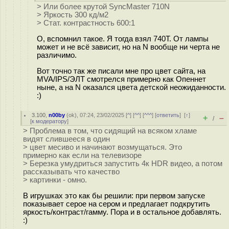
> Или более крутой SyncMaster 710N
> Яркость 300 кд/м2
> Стат. контрастность 600:1
О, вспомнил такое. Я тогда взял 740T. От лампы
может и не всё зависит, но на N вообще ни черта не
различимо.
Вот точно так же писали мне про цвет сайта, на
MVA/IPS/ЭЛТ смотрелся примерно как Опеннет
ныне, а на N оказался цвета детской неожиданности.
:)
3.100
,
n00by
(
ok
), 07:24, 23/02/2025 [
^
] [
^^
] [
^^^
] [
ответить
]
[
↑
]
+
–
/
[
к модератору
]
> Проблема в том, что сидящий на всяком хламе
видят слившееся в один
> цвет месиво и начинают возмущаться. Это
примерно как если на телевизоре
> Березка умудриться запустить 4к HDR видео, а потом
рассказывать что качество
> картинки - омно.
В игрушках это как бы решили: при первом запуске
показывает серое на сером и предлагает подкрутить
яркость/контраст/гамму. Пора и в остальное добавлять.
:)