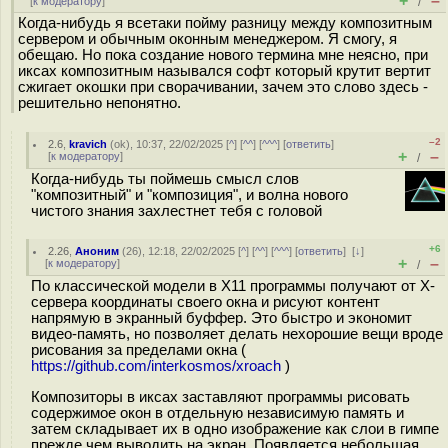
+
–
[
к модератору
]
/
Когда-нибудь я всетаки пойму разницу между композитным
сервером и обычным оконным менеджером. Я смогу, я
обещаю. Но пока создание нового термина мне неясно, при
иксах композитным назывался софт который крутит вертит
сжигает окошки при сворачивании, зачем это слово здесь -
решительно непонятно.
–2
2.6
,
kravich
(
ok
), 10:37, 22/02/2025 [
^
] [
^^
] [
^^^
] [
ответить
]
+
–
[
к модератору
]
/
Когда-нибудь ты поймешь смысл слов
"композитный" и "композиция", и волна нового
чистого знания захлестнет тебя с головой
+6
2.26
,
Аноним
(
26
), 12:18, 22/02/2025 [
^
] [
^^
] [
^^^
] [
ответить
]
[
↓
]
+
–
[
к модератору
]
/
По классической модели в X11 программы получают от X-
сервера координаты своего окна и рисуют контент
напрямую в экранный буффер. Это быстро и экономит
видео-память, но позволяет делать нехорошие вещи вроде
рисования за пределами окна (
https://github.com/interkosmos/xroach
)
Композиторы в иксах заставляют программы рисовать
содержимое окон в отдельную независимую память и
затем складывает их в одно изображение как слои в гимпе
прежде чем выводить на экран. Появляется небольшая