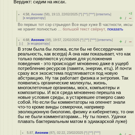
Вердикт: сидим на иксах.
+2
4.58
,
Аноним
(
58
), 19:13, 22/02/2025 [
^
] [
^^
] [
^^^
] [
ответить
]
+
–
[
к модератору
]
/
Во первых тот сэр стрындел Все еще хуже В частности, иксы
не хранят полностью ...
большой текст свёрнут,
показать
4.68
,
Аноним
(
68
), 19:57, 22/02/2025 [
^
] [
^^
] [
^^^
] [
ответить
]
+
–
/
[
↓
] [
к модератору
]
В этом была бы логика, если бы не бессердечная
реальность, как всегда) А она нам показывает, что как
только появляются условия для усложнения
поведения - это происходит мгновенно даже в ущерб
потреблению ресурсов (памяти, энергии, етц). И почти
сразу вся экосистема подтягивается под новую
абстракцию. Ну так работает физика и энтропия. Так
появились органические молекулы, жизнь,
многоклеточные организмы, моск, компьютеры и
композиторы. И вся среда мгновенно перешла на
новые условия среды, а устаревшее отмерло само
собой. Но если бы комментаторы на опеннет знали
что-то кроме винды семерочки, например
эволюционную биологию, физику и кибернетику, то они
бы не были комментаторами... Ну ты понел. Удачки
плавать бактериальным матом в эдиакарской луже)
5.87
,
Аноним
(
87
), 02:22, 23/02/2025 [
^
] [
^^
] [
^^^
]
+
–
/