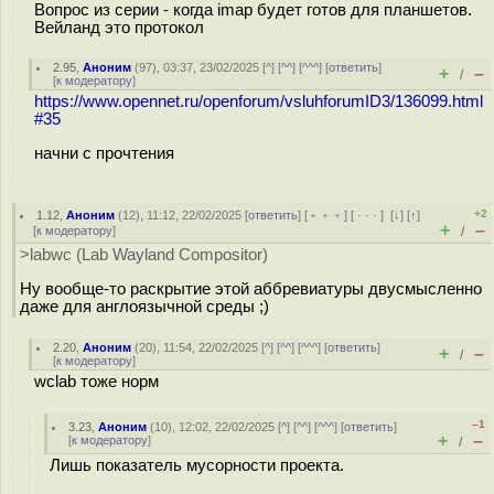
Вопрос из серии - когда imap будет готов для планшетов.
Вейланд это протокол
2.95
,
Аноним
(
97
), 03:37, 23/02/2025 [
^
] [
^^
] [
^^^
] [
ответить
]
+
–
/
[
к модератору
]
https://www.opennet.ru/openforum/vsluhforumID3/136099.html
#35
начни с прочтения
+2
1.12
,
Аноним
(
12
), 11:12, 22/02/2025 [
ответить
] [
﹢﹢﹢
] [
· · ·
]
[
↓
] [
↑
]
+
–
[
к модератору
]
/
>labwc (Lab Wayland Compositor)
Ну вообще-то раскрытие этой аббревиатуры двусмысленно
даже для англоязычной среды ;)
2.20
,
Аноним
(
20
), 11:54, 22/02/2025 [
^
] [
^^
] [
^^^
] [
ответить
]
+
–
/
[
к модератору
]
wclab тоже норм
–1
3.23
,
Аноним
(
10
), 12:02, 22/02/2025 [
^
] [
^^
] [
^^^
] [
ответить
]
+
–
[
к модератору
]
/
Лишь показатель мусорности проекта.