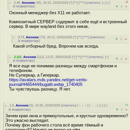
–2
2.45
,
Аноним
(
45
), 16:33, 22/02/2025 [
^
] [
^^
] [
^^^
] [
ответить
]
[
↓
] [
↑
]
+
–
[
к модератору
]
/
Оконный менеджер без X11 не работает.
Композитный СЕРВЕР содержит в себе ещё и встроенный
сервер. В мире wayland без этого никак.
3.73
,
Аноним
(
73
), 20:12, 22/02/2025 [
^
] [
^^
] [
^^^
] [
ответить
]
+
–
/
[
к модератору
]
Какой отборный бред. Впрочем как всегда.
2.112
,
Аноним
(
112
), 13:37, 28/02/2025 [
^
] [
^^
] [
^^^
] [
ответить
]
[
↑
]
+
–
/
[
к модератору
]
Я все еще не понимаю разницы между смартфоном и
телефоном.
Не Суперкар, а Гиперкар.
https://avatars.mds.yandex.net/get-vertis-
journal/4465444/bugatti.webp_1740405
Ты чувствуешь разницу. Я нет.
+1
1.5
,
Аноним
(
5
), 10:35, 22/02/2025 [
ответить
] [
﹢﹢﹢
] [
· · ·
]
[
↓
] [
↑
]
+
–
[
к модератору
]
/
Зачем края окна и прямоугольные, и круглые одновременно?
Это ужасно выглядит.
Почему фон рабочего стола всё время тёмный и
однотонный? Ничего не видно на нём.