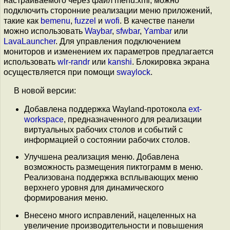
настраиваемого через файл menu.xml, можно
подключить сторонние реализации меню приложений,
такие как
bemenu
,
fuzzel
и
wofi
. В качестве панели
можно использовать
Waybar
,
sfwbar
,
Yambar
или
LavaLauncher
. Для управления подключением
мониторов и изменением их параметров предлагается
использовать
wlr-randr
или
kanshi
. Блокировка экрана
осуществляется при помощи
swaylock
.
В новой версии:
Добавлена поддержка Wayland-протокола
ext-
workspace
, предназначенного для реализации
виртуальных рабочих столов и событий с
информацией о состоянии рабочих столов.
Улучшена реализация меню. Добавлена
возможность размещения пиктограмм в меню.
Реализована поддержка всплывающих меню
верхнего уровня для динамического
формирования меню.
Внесено много исправлений, нацеленных на
увеличение производительности и повышения