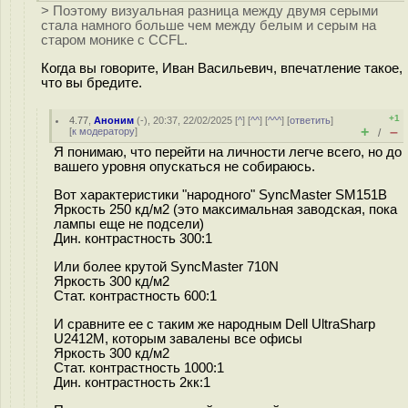
> Поэтому визуальная разница между двумя серыми
стала намного больше чем между белым и серым на
старом монике с CCFL.
Когда вы говорите, Иван Васильевич, впечатление такое,
что вы бредите.
+1
4.77
,
Аноним
(
-
), 20:37, 22/02/2025 [
^
] [
^^
] [
^^^
] [
ответить
]
+
–
[
к модератору
]
/
Я понимаю, что перейти на личности легче всего, но до
вашего уровня опускаться не собираюсь.
Вот характеристики "народного" SyncMaster SM151B
Яркость 250 кд/м2 (это максимальная заводская, пока
лампы еще не подсели)
Дин. контрастность 300:1
Или более крутой SyncMaster 710N
Яркость 300 кд/м2
Стат. контрастность 600:1
И сравните ее с таким же народным Dell UltraSharp
U2412M, которым завалены все офисы
Яркость 300 кд/м2
Стат. контрастность 1000:1
Дин. контрастность 2кк:1