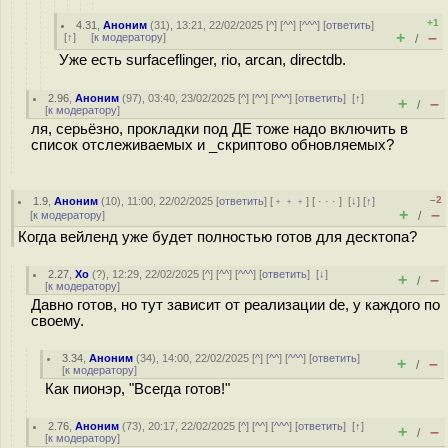
+1
4.31
,
Аноним
(
31
), 13:21, 22/02/2025 [
^
] [
^^
] [
^^^
] [
ответить
]
+
–
[
↑
] [
к модератору
]
/
Уже есть surfaceflinger, rio, arcan, directdb.
2.96
,
Аноним
(
97
), 03:40, 23/02/2025 [
^
] [
^^
] [
^^^
] [
ответить
]
[
↑
]
+
–
/
[
к модератору
]
ля, серьёзно, прокладки под ДЕ тоже надо включить в
список отслеживаемых и _скриптово обновляемых?
–2
1.9
,
Аноним
(
10
), 11:00, 22/02/2025 [
ответить
] [
﹢﹢﹢
] [
· · ·
]
[
↓
] [
↑
]
+
–
[
к модератору
]
/
Когда вейленд уже будет полностью готов для десктопа?
2.27
,
Хо
(
?
), 12:29, 22/02/2025 [
^
] [
^^
] [
^^^
] [
ответить
]
[
↓
]
+
–
/
[
к модератору
]
Давно готов, но тут зависит от реализации de, у каждого по
своему.
3.34
,
Аноним
(
34
), 14:00, 22/02/2025 [
^
] [
^^
] [
^^^
] [
ответить
]
+
–
/
[
к модератору
]
Как пионэр, "Всегда готов!"
2.76
,
Аноним
(
73
), 20:17, 22/02/2025 [
^
] [
^^
] [
^^^
] [
ответить
]
[
↑
]
+
–
/
[
к модератору
]