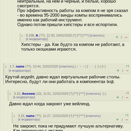
нейтральный, на нем и черный, и белый, хорошо
смотрятся.
Про эффективность работы за компом я не зря сказал
- во времена 95-2000 винды компы воспринимались
именно как рабочий инструмент.
Однако потом пришли хипстеры и все испортили.
5.108
,
А
(
??
), 12:30, 24/02/2025 [
^
] [
^^
] [
^^^
] [
ответить
]
+
–
/
[
к модератору
]
Хипстеры - да. Как будто за компом не работают, а
только окошками играются.
+1
1.7
,
name
(
??
), 10:44, 22/02/2025 [
ответить
] [
﹢﹢﹢
] [
· · ·
]
[
↓
] [
↑
]
+
–
[
к модератору
]
/
Крутой апдейт, давно ждал виртуальные рабочие столы.
Интересно, будут ли они работать в компонентах lxqt.
–1
2.10
,
Аноним
(
10
), 11:01, 22/02/2025 [
^
] [
^^
] [
^^^
] [
ответить
]
[
↓
]
+
–
[
к модератору
]
/
Давно ждал когда закроют уже вейленд.
+1
3.15
,
name
(
??
), 11:27, 22/02/2025 [
^
] [
^^
] [
^^^
] [
ответить
]
+
–
[
к модератору
]
/
Не закроют, пока не придумают лучшую альтернативу.
Как произошло с иксами.