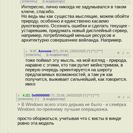
[
ответить
]
[
к модератору
]
Интересно, лично никогда не задумывался в таком
ключе, спасибо.
Но ведь мы как существа мыслящие, можем обойти
природу, особенно и единственно касаемо
рукотворного. Осознать ошибки и сделать текущее -
устаревшим, придумать новый дисплейный сервер,
например, потребляющий меньше ресурсов и
архитектурно совершеннее вейланда. Например.
6.97
,
Аноним
(
97
), 03:44, 23/02/2025 [
^
] [
^^
] [
^^^
]
+
–
/
[
ответить
]
[
к модератору
]
тоже поймал эту мысль. на мой взгляд - природа,
наравне с этими, кто там рулит мейнстримом, в
первую очередь ориентируется на широту
предлагаемых возможностей, а там уж как
получится, выживает сильнейший, как говорится.
имхо
4.111
,
0x00000000
(
?
), 23:06, 24/02/2025 [
^
] [
^^
] [
^^^
]
+
–
/
[
ответить
]
[
↑
] [
к модератору
]
> В Windows всего этого дерьма не было - и семёрка
Windows по-прежнему лучшая операционка.
просто оборжаться, учитывая что с висты в винде
ровно эта модель