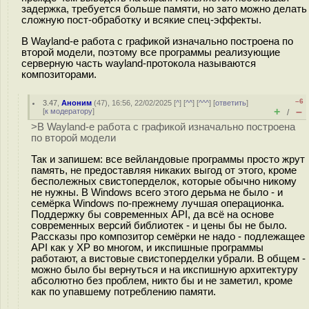
задержка, требуется больше памяти, но зато можно делать
сложную пост-обработку и всякие спец-эффекты.
В Wayland-е работа с графикой изначально построена по
второй модели, поэтому все программы реализующие
серверную часть wayland-протокола называются
композиторами.
–6
3.47
,
Аноним
(
47
), 16:56, 22/02/2025 [
^
] [
^^
] [
^^^
] [
ответить
]
+
–
[
к модератору
]
/
>В Wayland-е работа с графикой изначально построена
по второй модели
Так и запишем: все вейландовые программы просто жрут
память, не предоставляя никаких выгод от этого, кроме
бесполежных свистоперделок, которые обычно никому
не нужны. В Windows всего этого дерьма не было - и
семёрка Windows по-прежнему лучшая операционка.
Поддержку бы современных API, да всё на основе
современных версий библиотек - и цены бы не было.
Рассказы про композитор семёрки не надо - подлежащее
API как у XP во многом, и икспишные программы
работают, а вистовые свистоперделки убрали. В общем -
можно было бы вернуться и на икспишную архитектуру
абсолютно без проблем, никто бы и не заметил, кроме
как по упавшему потреблению памяти.