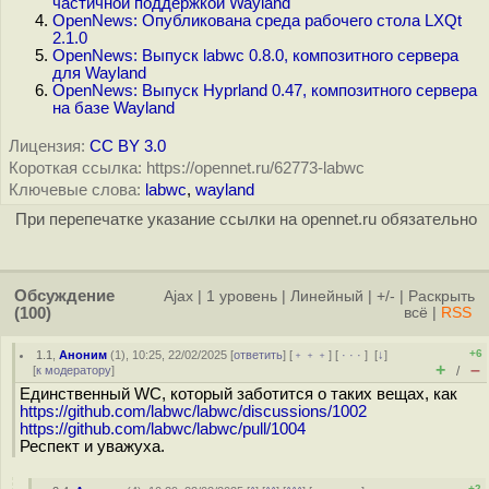
частичной поддержкой Wayland
OpenNews: Опубликована среда рабочего стола LXQt
2.1.0
OpenNews: Выпуск labwc 0.8.0, композитного сервера
для Wayland
OpenNews: Выпуск Hyprland 0.47, композитного сервера
на базе Wayland
Лицензия:
CC BY 3.0
Короткая ссылка: https://opennet.ru/62773-labwc
Ключевые слова:
labwc
,
wayland
При перепечатке указание ссылки на opennet.ru обязательно
Обсуждение
Ajax
|
1 уровень
|
Линейный
|
+/-
|
Раскрыть
(100)
всё
|
RSS
+6
1.1
,
Аноним
(
1
), 10:25, 22/02/2025 [
ответить
] [
﹢﹢﹢
] [
· · ·
]
[
↓
]
+
–
[
к модератору
]
/
Единственный WC, который заботится о таких вещах, как
https://github.com/labwc/labwc/discussions/1002
https://github.com/labwc/labwc/pull/1004
Респект и уважуха.
+2