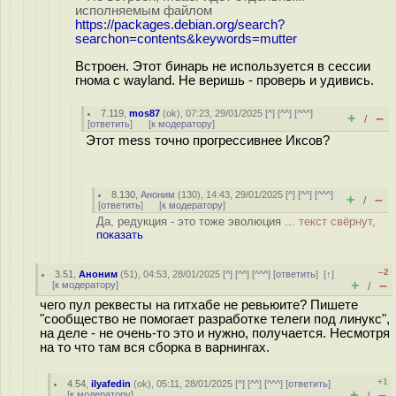
исполняемым файлом
https://packages.debian.org/search?
searchon=contents&keywords=mutter
Встроен. Этот бинарь не используется в сессии
гнома с wayland. Не веришь - проверь и удивись.
7.119
,
mos87
(
ok
), 07:23, 29/01/2025 [
^
] [
^^
] [
^^^
]
+
–
/
[
ответить
]
[
к модератору
]
Этот mess точно прогрессивнее Иксов?
8.130
,
Аноним
(
130
), 14:43, 29/01/2025 [
^
] [
^^
] [
^^^
]
+
–
/
[
ответить
]
[
к модератору
]
Да, редукция - это тоже эволюция ...
текст свёрнут,
показать
–2
3.51
,
Аноним
(
51
), 04:53, 28/01/2025 [
^
] [
^^
] [
^^^
] [
ответить
]
[
↑
]
+
–
[
к модератору
]
/
чего пул реквесты на гитхабе не ревьюите? Пишете
"сообщество не помогает разработке телеги под линукс",
на деле - не очень-то это и нужно, получается. Несмотря
на то что там вся сборка в варнингах.
+1
4.54
,
ilyafedin
(
ok
), 05:11, 28/01/2025 [
^
] [
^^
] [
^^^
] [
ответить
]
+
–
[
к модератору
]