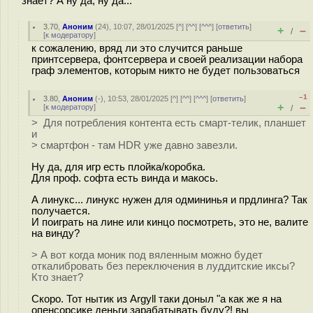
знает? А ну да, ну да...
3.70
,
Аноним
(
24
), 10:07, 28/01/2025 [
^
] [
^^
] [
^^^
] [
ответить
]
+
–
/
[
к модератору
]
к сожалению, вряд ли это случится раньше
принтсервера, фонтсервера и своей реализации набора
граф элементов, которым никто не будет пользоваться
–1
3.80
,
Аноним
(
-
), 10:53, 28/01/2025 [
^
] [
^^
] [
^^^
] [
ответить
]
+
–
[
к модератору
]
/
> Для потребления контента есть смарт-телик, планшет
и
> смартфон - там HDR уже давно завезли.
Ну да, для игр есть плойка/коробка.
Для проф. софта есть винда и макось.
А линукс... линукс нужен для одмининья и прдлинга? Так
получается.
И поиграть на лине или кинцо посмотреть, это не, валите
на винду?
> А вот когда моник под вяленным можно будет
откалибровать без переключения в луддитские иксы?
Кто знает?
Скоро. Тот нытик из Argyll таки доныл "а как же я на
опенсорсике деньги зарабатывать буду?! вы