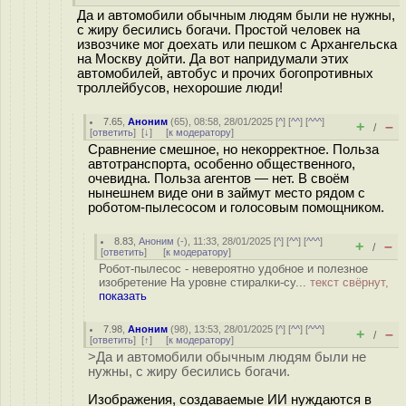
Да и автомобили обычным людям были не нужны,
с жиру бесились богачи. Простой человек на
извозчике мог доехать или пешком с Архангельска
на Москву дойти. Да вот напридумали этих
автомобилей, автобус и прочих богопротивных
троллейбусов, нехорошие люди!
7.65
,
Аноним
(
65
), 08:58, 28/01/2025 [
^
] [
^^
] [
^^^
]
+
–
/
[
ответить
]
[
↓
] [
к модератору
]
Сравнение смешное, но некорректное. Польза
автотранспорта, особенно общественного,
очевидна. Польза агентов — нет. В своём
нынешнем виде они в займут место рядом с
роботом-пылесосом и голосовым помощником.
8.83
,
Аноним
(
-
), 11:33, 28/01/2025 [
^
] [
^^
] [
^^^
]
+
–
/
[
ответить
]
[
к модератору
]
Робот-пылесос - невероятно удобное и полезное
изобретение На уровне стиралки-су...
текст свёрнут,
показать
7.98
,
Аноним
(
98
), 13:53, 28/01/2025 [
^
] [
^^
] [
^^^
]
+
–
/
[
ответить
]
[
↑
] [
к модератору
]
>Да и автомобили обычным людям были не
нужны, с жиру бесились богачи.
Изображения, создаваемые ИИ нуждаются в