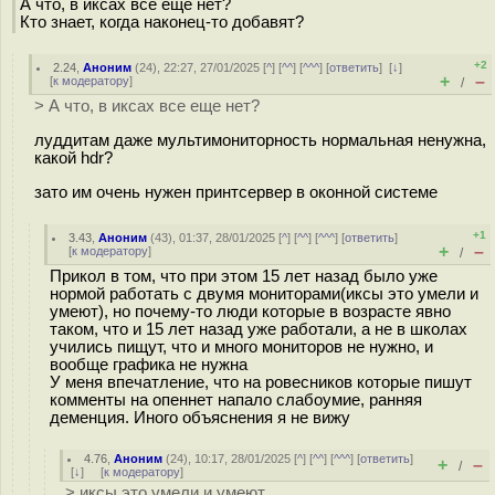
А что, в иксах все еще нет?
Кто знает, когда наконец-то добавят?
+2
2.24
,
Аноним
(
24
), 22:27, 27/01/2025 [
^
] [
^^
] [
^^^
] [
ответить
]
[
↓
]
+
–
[
к модератору
]
/
> А что, в иксах все еще нет?
луддитам даже мультимониторность нормальная ненужна,
какой hdr?
зато им очень нужен принтсервер в оконной системе
+1
3.43
,
Аноним
(
43
), 01:37, 28/01/2025 [
^
] [
^^
] [
^^^
] [
ответить
]
+
–
[
к модератору
]
/
Прикол в том, что при этом 15 лет назад было уже
нормой работать с двумя мониторами(иксы это умели и
умеют), но почему-то люди которые в возрасте явно
таком, что и 15 лет назад уже работали, а не в школах
учились пищут, что и много мониторов не нужно, и
вообще графика не нужна
У меня впечатление, что на ровесников которые пишут
комменты на опеннет напало слабоумие, ранняя
деменция. Иного объяснения я не вижу
4.76
,
Аноним
(
24
), 10:17, 28/01/2025 [
^
] [
^^
] [
^^^
] [
ответить
]
+
–
/
[
↓
] [
к модератору
]
> иксы это умели и умеют