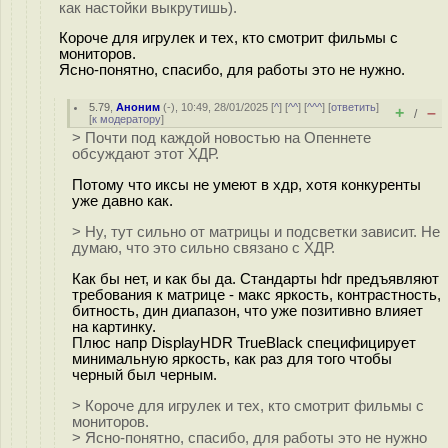
как настойки выкрутишь).
Короче для игрулек и тех, кто смотрит фильмы с
мониторов.
Ясно-понятно, спасибо, для работы это не нужно.
5.79
,
Аноним
(
-
), 10:49, 28/01/2025 [
^
] [
^^
] [
^^^
] [
ответить
]
+
–
/
[
к модератору
]
> Почти под каждой новостью на Опеннете
обсуждают этот ХДР.
Потому что иксы не умеют в хдр, хотя конкуренты
уже давно как.
> Ну, тут сильно от матрицы и подсветки зависит. Не
думаю, что это сильно связано с ХДР.
Как бы нет, и как бы да. Стандарты hdr предъявляют
требования к матрице - макс яркость, контрастность,
битность, дин диапазон, что уже позитивно влияет
на картинку.
Плюс напр DisplayHDR TrueBlack специфицирует
минимальную яркость, как раз для того чтобы
черный был черным.
> Короче для игрулек и тех, кто смотрит фильмы с
мониторов.
> Ясно-понятно, спасибо, для работы это не нужно