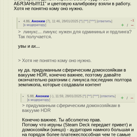
АБЯЗАНЫ!!!11" и цветовую калибровку взяли в работу.
Хотя не понятно кому оно нужно.
–1
4.86
,
Аноним
(
7
), 11:46, 28/01/2025 [
^
] [
^^
] [
^^^
] [
ответить
]
+
–
[
к модератору
]
/
> линукс... линукс нужен для одмининья и прдлинга?
Так получается.
увы и ах...
> Хотя не понятно кому оно нужно.
ну да. придуманным сферическим домохозяйкам в
вакууме HDR, конечно важнее, поэтому давайте
окончательно разгоним с линукса последних полтора
земликопа, которые создавали контент
5.88
,
Аноним
(
-
), 11:59, 28/01/2025 [
^
] [
^^
] [
^^^
] [
ответить
]
+
–
/
[
к модератору
]
> придуманным сферическим домохозяйкам в
вакууме HDR
Конечно важнее. Ты абсолютно прав.
Потому что игруны (Steam Deck передает привет) и
домохозяйки (кинцо) - аудитория намного большая и
на порядок более платежеспособная чем те самые