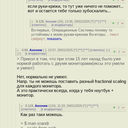
/
если руки-крюки, то тут уже ничего не поможет...
вот и остается тебе только зубоскалить...
8.129
,
Аноним
(
24
), 13:36, 29/01/2025 [
^
] [
^^
] [
^^^
]
+
–
/
[
ответить
]
[
к модератору
]
Во-первых, Операционные Системы почему то
устойчивы к моим рукам-крюкам Во-вторы...
текст
свёрнут,
показать
4.99
,
Аноним
(
-
), 13:57, 28/01/2025 [
^
] [
^^
] [
^^^
] [
ответить
]
[
↓
]
+
–
/
[
↑
] [
к модератору
]
> Прикол в том, что при этом 15 лет назад было уже
нормой работать с двумя мониторами(иксы это умели
и умеют)
Нет, нормально не умеют.
Напр. ты не можешь поставить разный fractional scaling
для каждого монитора.
А это практически всегда, когда у тебя ноутбук +
монитор.
5.124
,
Аноним
(
124
), 11:33, 29/01/2025 [
^
] [
^^
] [
^^^
]
+
–
/
[
ответить
]
[
к модератору
]
Как раз таки можешь.
> $ man xrandr
> --scale-from wxh