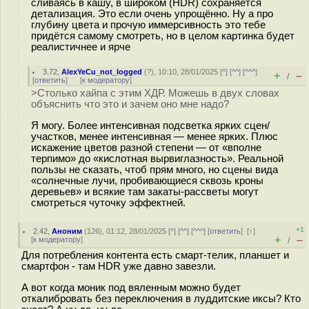
сливаясь в кашу, в широком (HDR) сохраняется
детализация. Это если очень упрощённо. Ну а про
глубину цвета и прочую иммерсивность это тебе
придётся самому смотреть, но в целом картинка будет
реалистичнее и ярче
3.72
,
AlexYeCu_not_logged
(
?
), 10:10, 28/01/2025 [
^
] [
^^
] [
^^^
]
+
–
/
[
ответить
]
[
к модератору
]
>Столько хайпа с этим ХДР. Можешь в двух словах
объяснить что это и зачем оно мне надо?
Я могу. Более интенсивная подсветка ярких сцен/
участков, менее интенсивная — менее ярких. Плюс
искажение цветов разной степени — от «вполне
терпимо» до «кислотная вырвиглазность». Реальной
пользы не сказать, чтоб прям много, но сцены вида
«солнечные лучи, пробивающиеся сквозь кроны
деревьев» и всякие там закаты-рассветы могут
смотреться чуточку эффектней.
+1
2.42
,
Аноним
(
126
), 01:12, 28/01/2025 [
^
] [
^^
] [
^^^
] [
ответить
]
[
↑
]
+
–
[
к модератору
]
/
Для потребления контента есть смарт-телик, планшет и
смартфон - там HDR уже давно завезли.
А вот когда моник под вяленным можно будет
откалибровать без переключения в луддитские иксы? Кто