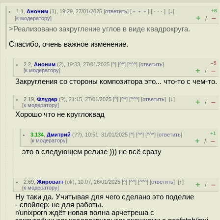
+8
1.1
,
Аноним
(
1
), 19:29, 27/01/2025 [
ответить
] [
﹢﹢﹢
] [
· · ·
]
[
↓
]
+
–
[
к модератору
]
/
>Реализовано закругление углов в виде квадрокруга.
Спасибо, очень важное изменение.
–5
2.2
,
Аноним
(
2
), 19:33, 27/01/2025 [
^
] [
^^
] [
^^^
] [
ответить
]
+
–
[
к модератору
]
/
Закругления со стороны композитора это... что-то с чем-то.
2.19
,
Флудер
(
?
), 21:15, 27/01/2025 [
^
] [
^^
] [
^^^
] [
ответить
]
[
↓
]
+
–
/
[
к модератору
]
Хорошо что не круглоквад
+1
3.134
,
Дмитрий
(
??
), 10:51, 31/01/2025 [
^
] [
^^
] [
^^^
] [
ответить
]
+
–
[
к модератору
]
/
это в следующем релизе ))) не всё сразу
2.69
,
Жироватт
(
ok
), 10:07, 28/01/2025 [
^
] [
^^
] [
^^^
] [
ответить
]
[
↑
]
+
–
/
[
к модератору
]
Ну таки да. Учитывая для чего сделано это поделие
- спойлер: не для работы.
r/unixporn ждёт новая волна арчетреша с