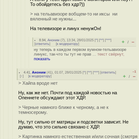
То обойдетесь без хдр?))
> на тельавизоре вобщем-то ни иксы ни
вяленный не нужны...
На телевизоре и линух ненужОн!
8.94
,
Аноним
(
7
), 13:34, 28/01/2025 [
^
] [
^^
] [
^^^
]
+
–
/
[
ответить
]
[
к модератору
]
ну теперь в каждом первом вумном-тельавизоре
линукс, так-что ты тут не прав ...
текст свёрнут,
показать
–1
4.41
,
Аноним
(
41
), 01:07, 28/01/2025 [
^
] [
^^
] [
^^^
] [
ответить
]
+
–
[
↑
] [
к модератору
]
/
> Хайпа вроде нет
Ну, как же нет. Почти под каждой новостью на
Опеннете обсуждают этот ХДР.
> Черные намного ближе к черному, а не к
темносерому.
Ну, тут сильно от матрицы и подсветки зависит. Не
думаю, что это сильно связано с ХДР.
> Картинка намного естественная и/или сочная (смотря