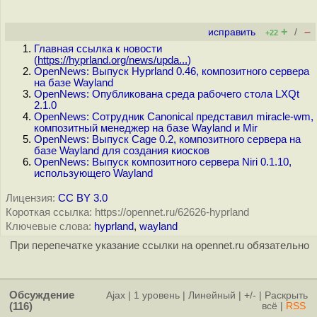
+
–
исправить
/
+22
Главная ссылка к новости
(
https://hyprland.org/news/upda...
)
OpenNews: Выпуск Hyprland 0.46, композитного сервера
на базе Wayland
OpenNews: Опубликована среда рабочего стола LXQt
2.1.0
OpenNews: Сотрудник Canonical представил miracle-wm,
композитный менеджер на базе Wayland и Mir
OpenNews: Выпуск Cage 0.2, композитного сервера на
базе Wayland для создания киосков
OpenNews: Выпуск композитного сервера Niri 0.1.10,
использующего Wayland
Лицензия:
CC BY 3.0
Короткая ссылка: https://opennet.ru/62626-hyprland
Ключевые слова:
hyprland
,
wayland
При перепечатке указание ссылки на opennet.ru обязательно
Обсуждение
Ajax
|
1 уровень
|
Линейный
|
+/-
|
Раскрыть
(116)
всё
|
RSS