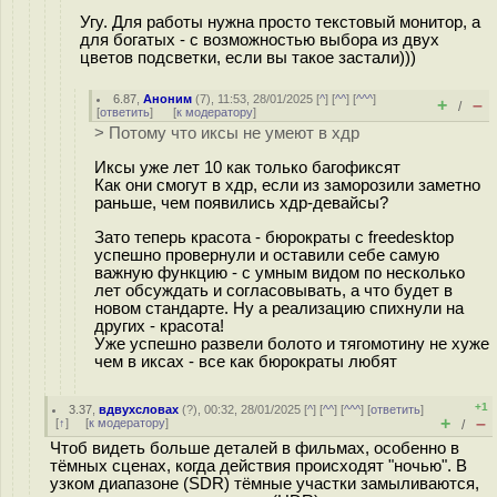
Угу. Для работы нужна просто текстовый монитор, а
для богатых - с возможностью выбора из двух
цветов подсветки, если вы такое застали)))
6.87
,
Аноним
(
7
), 11:53, 28/01/2025 [
^
] [
^^
] [
^^^
]
+
–
/
[
ответить
]
[
к модератору
]
> Потому что иксы не умеют в хдр
Иксы уже лет 10 как только багофиксят
Как они смогут в хдр, если из заморозили заметно
раньше, чем появились хдр-девайсы?
Зато теперь красота - бюрократы с freedesktop
успешно провернули и оставили себе самую
важную функцию - с умным видом по несколько
лет обсуждать и согласовывать, а что будет в
новом стандарте. Ну а реализацию спихнули на
других - красота!
Уже успешно развели болото и тягомотину не хуже
чем в иксах - все как бюрократы любят
+1
3.37
,
вдвухсловах
(
?
), 00:32, 28/01/2025 [
^
] [
^^
] [
^^^
] [
ответить
]
+
–
[
↑
] [
к модератору
]
/
Чтоб видеть больше деталей в фильмах, особенно в
тёмных сценах, когда действия происходят "ночью". В
узком диапазоне (SDR) тёмные участки замыливаются,