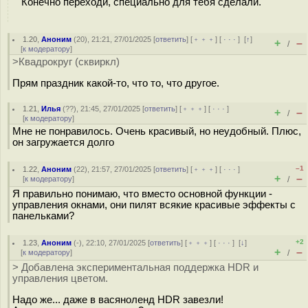
Конечно переходи, специально для тебя сделали.
1.20
,
Аноним
(
20
), 21:21, 27/01/2025 [
ответить
] [
﹢﹢﹢
] [
· · ·
]
[
↑
]
+
–
/
[
к модератору
]
>Квадрокруг (сквиркл)
Прям праздник какой-то, что то, что другое.
1.21
,
Илья
(
??
), 21:45, 27/01/2025 [
ответить
] [
﹢﹢﹢
] [
· · ·
]
+
–
/
[
к модератору
]
Мне не понравилось. Очень красивый, но неудобный. Плюс,
он загружается долго
–1
1.22
,
Аноним
(
22
), 21:57, 27/01/2025 [
ответить
] [
﹢﹢﹢
] [
· · ·
]
+
–
[
к модератору
]
/
Я правильно понимаю, что вместо основной функции -
управления окнами, они пилят всякие красивые эффекты с
панельками?
+2
1.23
,
Аноним
(
-
), 22:10, 27/01/2025 [
ответить
] [
﹢﹢﹢
] [
· · ·
]
[
↓
]
+
–
[
к модератору
]
/
> Добавлена экспериментальная поддержка HDR и
управления цветом.
Надо же... даже в васяноленд HDR завезли!