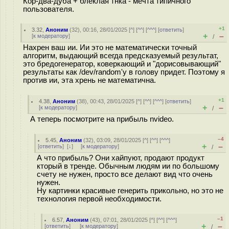
Кор-два-дуба + блеклая тнка - мечта типичного
пользователя.
+1
3.32
,
Аноним
(
32
), 00:16, 28/01/2025 [
^
] [
^^
] [
^^^
] [
ответить
]
+
–
[
к модератору
]
/
Нахрен ваш ии. Ии это не математически точный
алгоритм, выдающий всегда предсказуемый результат,
это бредогенератор, коверкающий и "дорисовывающий"
результаты как /dev/random'у в голову придет. Поэтому я
против ии, эта хрень не математична.
+1
4.38
,
Аноним
(
38
), 00:43, 28/01/2025 [
^
] [
^^
] [
^^^
] [
ответить
]
+
–
[
к модератору
]
/
А теперь посмотрите на прибыль nvideo.
–4
5.45
,
Аноним
(
32
), 03:09, 28/01/2025 [
^
] [
^^
] [
^^^
]
+
–
[
ответить
]
[
↓
] [
к модератору
]
/
А что прибыль? Они хайпуют, продают продукт
кторый в тренде. Обычным людям ии по большому
счету не нужен, просто все делают вид что очень
нужен.
Ну картинки красивые генерить прикольно, но это не
технология первой необходимости.
–1
6.57
,
Аноним
(
43
), 07:01, 28/01/2025 [
^
] [
^^
] [
^^^
]
+
–
[
ответить
]
[
к модератору
]
/