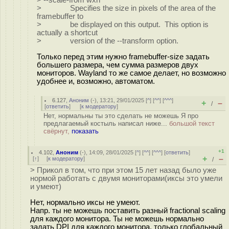
> Specifies the size in pixels of the area of the
framebuffer to
> be displayed on this output. This option is
actually a shortcut
> version of the --transform option.
Только перед этим нужно framebuffer-size задать
большего размера, чем сумма размеров двух
мониторов. Wayland то же самое делает, но возможно
удобнее и, возможно, автоматом.
6.127
,
Аноним
(
-
), 13:21, 29/01/2025 [
^
] [
^^
] [
^^^
]
+
–
/
[
ответить
]
[
к модератору
]
Нет, нормальны ты это сделать не можешь Я про
предлагаемый костыль написал ниже...
большой текст
свёрнут,
показать
+1
4.102
,
Аноним
(
-
), 14:09, 28/01/2025 [
^
] [
^^
] [
^^^
] [
ответить
]
+
–
[
↑
] [
к модератору
]
/
> Прикол в том, что при этом 15 лет назад было уже
нормой работать с двумя мониторами(иксы это умели
и умеют)
Нет, нормально иксы не умеют.
Напр. ты не можешь поставить разный fractional scaling
для каждого монитора. Ты не можешь нормально
задать DPI для каждого монитора, только глобальный