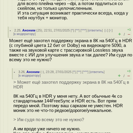
для всего плейна через --dpi, а потом прдлиться со
скейлом, но только целочисленным.
И эта ситуация возникает практически всегда, когда у
тебя ноутбук + монитор.
+1
2.25
,
Аноним
(
25
), 22:51, 27/01/2025 [
^
] [
^^
] [
^^^
] [
ответить
]
[
↓
] [
↑
]
+
–
[
к модератору
]
/
Может ещё захотел поддержку экрана в 8К на 540Гц в HDR
(с глубиной цвета 12 бит от Dolby) на видеокарте 5090, а
также на звуковой карте с трассировкой Lossless звука
вместе с ИИ для улучшения звука и так далее? Им судя по
всему это не нужно?
+3
3.26
,
Аноним
(
-
), 23:28, 27/01/2025 [
^
] [
^^
] [
^^^
] [
ответить
]
+
–
[
к модератору
]
/
> Может ещё захотел поддержку экрана в 8К на 540Гц в
HDR
8К на 540Гц в HDR у меня нету. А вот обычные 4к со
стандартными 144FreeSync и HDR есть. Вот прям
передо мной. Поэтому ваш сарказм не уместен. HDR
моник это не что-то редкое/дорогое/уникальное.
> Им судя по всему это не нужно?
А им вроде уже ничего не нужно.