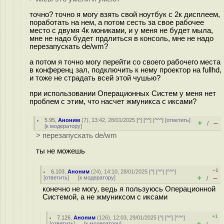
точно? точно я могу взять свой ноутбук с 2к дисплеем,
поработать на нем, а потом сесть за свое рабочее
место с двумя 4к мониками, и у меня не будет мыла,
мне не надо будет прдлиться в консоль, мне не надо
перезапускать de/wm?
а потом я точно могу перейти со своего рабочего места
в конференц зал, подключить к нему проектор на fullhd,
и тоже не страдать всей этой чушью?
при использовании Операционных Систем у меня нет
проблем с этим, что насчет жмуникса с иксами?
5.95
,
Аноним
(
7
), 13:42, 28/01/2025 [
^
] [
^^
] [
^^^
] [
ответить
]
+
–
/
[
к модератору
]
> перезапускать de/wm
ты не можешь
–1
6.103
,
Аноним
(
24
), 14:10, 28/01/2025 [
^
] [
^^
] [
^^^
]
+
–
[
ответить
]
[
к модератору
]
/
конечно не могу, ведь я пользуюсь Операционной
Системой, а не жмуниксом с иксами
+1
7.126
,
Аноним
(
126
), 12:03, 29/01/2025 [
^
] [
^^
] [
^^^
]
+
–
[
ответить
]
[
к модератору
]