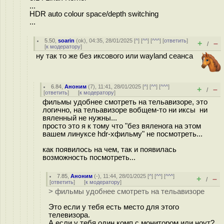
...
HDR auto colour space/depth switching
...
5.50
,
soarin
(
ok
), 04:35, 28/01/2025 [
^
] [
^^
] [
^^^
] [
ответить
]
+
–
/
[
к модератору
]
ну так то же без иксового или wayland сеанса
6.84
,
Аноним
(
7
), 11:41, 28/01/2025 [
^
] [
^^
] [
^^^
]
+
–
/
[
ответить
]
[
к модератору
]
фильмы удобнее смотреть на тельавизоре, это
логично, на тельавизоре вобщем-то ни иксы ни
вяленный не нужны...
просто это я к тому что "без вяленога на этом
вашем линуксе hdr-хфильму" не посмотреть...
как появилось на чем, так и появилась
возможность посмотреть...
7.85
,
Аноним
(
-
), 11:44, 28/01/2025 [
^
] [
^^
] [
^^^
]
+
–
/
[
ответить
]
[
к модератору
]
> фильмы удобнее смотреть на тельавизоре
Это если у тебя есть место для этого
телевизора.
А если у тебя один комп с монитором или ноут?