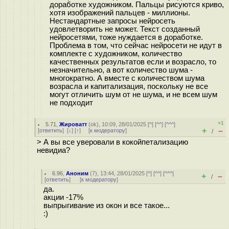
доработке художником. Пальцы рисуются криво,
хотя изображений пальцев - миллионы.
Нестандартные запросы нейросеть
удовлетворить не может. Текст созданный
нейросетями, тоже нуждается в доработке.
Проблема в том, что сейчас нейросети не идут в
комплекте с художником, количество
качественных результатов если и возрасло, то
незначительно, а вот количество шума -
многократно. А вместе с количеством шума
возрасла и капитализация, поскольку не все
могут отличить шум от не шума, и не всем шум
не подходит
+1
5.71
,
Жироватт
(
ok
), 10:09, 28/01/2025 [
^
] [
^^
] [
^^^
]
+
–
[
ответить
]
[
↓
] [
↑
] [
к модератору
]
/
> А вы все уверовали в кокойпетализацию
невидиа?
6.96
,
Аноним
(
7
), 13:44, 28/01/2025 [
^
] [
^^
] [
^^^
]
+
–
/
[
ответить
]
[
к модератору
]
да.
акции -17%
выпрыгивание из окон и все такое...
:)