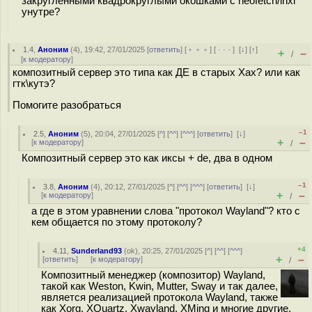
закруглёнными квадрокруглыми окошками с neofetch/inxi
унутре?
1.4
,
Аноним
(
4
), 19:42, 27/01/2025 [
ответить
] [
﹢﹢﹢
] [
· · ·
]
[
↓
] [
↑
]
+
–
/
[
к модератору
]
композитный сервер это типа как ДЕ в старых Хах? или как
гтк\кутэ?
Помогите разобраться
–1
2.5
,
Аноним
(
5
), 20:04, 27/01/2025 [
^
] [
^^
] [
^^^
] [
ответить
]
[
↓
]
+
–
[
к модератору
]
/
Композитный сервер это как иксы + de, два в одном
–1
3.8
,
Аноним
(
4
), 20:12, 27/01/2025 [
^
] [
^^
] [
^^^
] [
ответить
]
[
↓
]
+
–
[
к модератору
]
/
а где в этом уравнении слова "протокол Wayland"? кто с
кем общается по этому протоколу?
+4
4.11
,
Sunderland93
(
ok
), 20:25, 27/01/2025 [
^
] [
^^
] [
^^^
]
+
–
[
ответить
]
[
к модератору
]
/
Композитный менеджер (композитор) Wayland,
такой как Weston, Kwin, Mutter, Sway и так далее,
является реализацией протокола Wayland, также
как Xorg, XQuartz, Xwayland, XMing и многие другие,