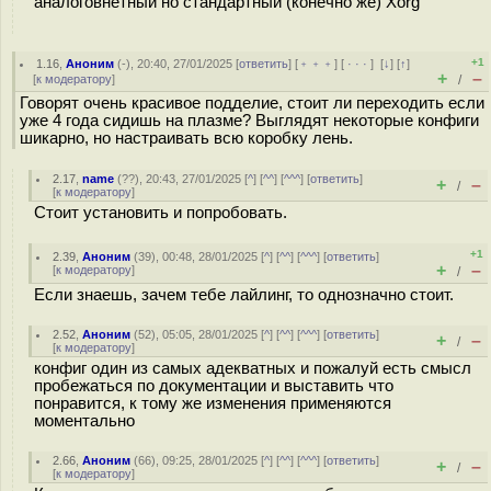
аналоговнетный но стандартный (конечно же) Xorg
+1
1.16
,
Аноним
(
-
), 20:40, 27/01/2025 [
ответить
] [
﹢﹢﹢
] [
· · ·
]
[
↓
] [
↑
]
+
–
[
к модератору
]
/
Говорят очень красивое подделие, стоит ли переходить если
уже 4 года сидишь на плазме? Выглядят некоторые конфиги
шикарно, но настраивать всю коробку лень.
2.17
,
name
(
??
), 20:43, 27/01/2025 [
^
] [
^^
] [
^^^
] [
ответить
]
+
–
/
[
к модератору
]
Стоит установить и попробовать.
+1
2.39
,
Аноним
(
39
), 00:48, 28/01/2025 [
^
] [
^^
] [
^^^
] [
ответить
]
+
–
[
к модератору
]
/
Если знаешь, зачем тебе лайлинг, то однозначно стоит.
2.52
,
Аноним
(
52
), 05:05, 28/01/2025 [
^
] [
^^
] [
^^^
] [
ответить
]
+
–
/
[
к модератору
]
конфиг один из самых адекватных и пожалуй есть смысл
пробежаться по документации и выставить что
понравится, к тому же изменения применяются
моментально
2.66
,
Аноним
(
66
), 09:25, 28/01/2025 [
^
] [
^^
] [
^^^
] [
ответить
]
+
–
/
[
к модератору
]