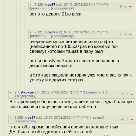
7.120
,
mos87
(
ok
), 07:45, 29/01/2025 [
^
] [
^^
] [
^^^
]
+
–
/
[
ответить
]
[
к модератору
]
вот это девопс 21го века
7.121
,
mos87
(
ok
), 07:46, 29/01/2025 [
^
] [
^^
] [
^^^
]
+
–
/
[
ответить
]
[
к модератору
]
очередной кусок нетривиального софта
(написанного по 100500 раз но каждый по-
своему) который тащат в пару рыл
нет seriously всё как-то совсем печально в
десктопном линаксе
а это как показала история уже много раз ключ к
успеху и в других сферах.
2.7
,
Аноним
(
7
), 20:12, 27/01/2025 [
^
] [
^^
] [
^^^
] [
ответить
]
[
↑
]
+
–
/
[
к модератору
]
В старом мире берешь icewm, запихиваешь туда большую
часть иксов и получаешь аналог сабжа :)
2.109
,
mos87
(
ok
), 15:27, 28/01/2025 [
^
] [
^^
] [
^^^
] [
ответить
]
+
–
/
[
к модератору
]
это чтобы кроме нопейсания своих аналоговнетных
ДЕ, была необходимость пейсать свой