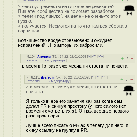
/
> чего пул реквесты на гитхабе не ревьюите?
Пишете "сообщество не помогает разработке
> телеги под линукс", на деле - не очень-то это и
нужно,
> получается. Несмотря на то что там вся сборка в
варнингах.
Большинство вроде отревьювено и ожидает
исправлений... Но авторы их забросили.
5.104
,
Аноним
(
51
), 14:22, 28/01/2025 [
^
] [
^^
] [
^^^
]
+
–
/
[
ответить
]
[
к модератору
]
в моем в lib_base уже месяц ни ответа ни привета
6.113
,
ilyafedin
(
ok
), 16:22, 28/01/2025 [
^
] [
^^
] [
^^^
]
+
–
/
[
ответить
]
[
к модератору
]
> в моем в lib_base уже месяц ни ответа ни
привета
Я только вчера его заметил как раз когда сам
делал PR и скинул престону (у него самого нет
времени смотреть их :(). Он как всегда с первого
раза проигнорил.
Лучше всего писать о PR'ах в телегу для него, я
скину ссылку на группу в PR.