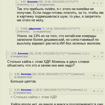
5.97
,
Аноним
(
98
), 13:48, 28/01/2025 [
^
] [
^^
] [
^^^
]
+
–
/
[
ответить
]
[
↑
] [
к модератору
]
Так это прибыль nvideo, я с этого ни копейки не
получаю. Если люди готовы платить, за то, чтобы им
в картинку подмешивлася шум, то увы, я запретить
им этого не могу.
5.106
,
афроним
(
?
), 14:36, 28/01/2025 [
^
] [
^^
] [
^^^
]
+
–
/
[
ответить
]
[
к модератору
]
Упала на 13% из-за того, что китайские комрады
запилили более дешманский, но сопостовимый по
выхлопу вариант расчета ИИ без зеленых железяк.
+2
2.28
,
Аноним
(
28
), 23:48, 27/01/2025 [
^
] [
^^
] [
^^^
] [
ответить
]
[
↓
] [
↑
]
+
–
[
к модератору
]
/
Столько хайпа с этим ХДР. Можешь в двух словах
объяснить что это и зачем оно мне надо?
3.30
,
Аноним
(
30
), 00:08, 28/01/2025 [
^
] [
^^
] [
^^^
] [
ответить
]
+
–
/
[
к модератору
]
Больше цветов.
3.33
,
Аноним
(
-
), 00:17, 28/01/2025 [
^
] [
^^
] [
^^^
] [
ответить
]
[
↓
]
+
–
/
[
к модератору
]
> Столько хайпа с этим ХДР.
Хайпа вроде нет, на винде и макоси поддерживается уже