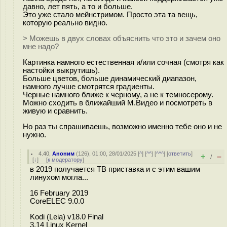
давно, лет пять, а то и больше.
Это уже стало мейнстримом. Просто эта та вещь,
которую реально видно.
> Можешь в двух словах объяснить что это и зачем оно
мне надо?
Картинка намного естественная и/или сочная (смотря как
настойки выкрутишь).
Больше цветов, больше динамический диапазон,
намного лучше смотрятся градиенты.
Черные намного ближе к черному, а не к темносерому.
Можно сходить в ближайший М.Видео и посмотреть в
живую и сравнить.
Но раз ты спрашиваешь, возможно именно тебе оно и не
нужно.
4.40
,
Аноним
(
126
), 01:00, 28/01/2025 [
^
] [
^^
] [
^^^
] [
ответить
]
+
–
/
[
↓
] [
к модератору
]
в 2019 получается ТВ приставка и с этим вашим
линухом могла...
16 February 2019
CoreELEC 9.0.0
Kodi (Leia) v18.0 Final
3.14 Linux Kernel