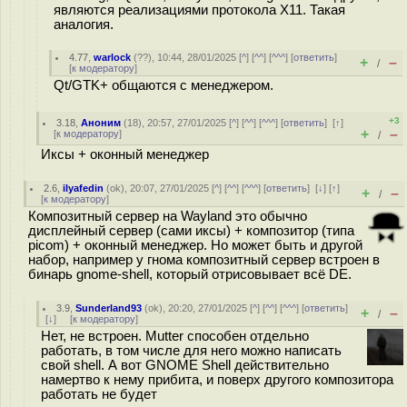
являются реализациями протокола X11. Такая
аналогия.
4.77
,
warlock
(
??
), 10:44, 28/01/2025 [
^
] [
^^
] [
^^^
] [
ответить
]
+
–
/
[
к модератору
]
Qt/GTK+ общаются с менеджером.
+3
3.18
,
Аноним
(
18
), 20:57, 27/01/2025 [
^
] [
^^
] [
^^^
] [
ответить
]
[
↑
]
+
–
[
к модератору
]
/
Иксы + оконный менеджер
2.6
,
ilyafedin
(
ok
), 20:07, 27/01/2025 [
^
] [
^^
] [
^^^
] [
ответить
]
[
↓
] [
↑
]
+
–
/
[
к модератору
]
Композитный сервер на Wayland это обычно
дисплейный сервер (сами иксы) + композитор (типа
picom) + оконный менеджер. Но может быть и другой
набор, например у гнома композитный сервер встроен в
бинарь gnome-shell, который отрисовывает всё DE.
3.9
,
Sunderland93
(
ok
), 20:20, 27/01/2025 [
^
] [
^^
] [
^^^
] [
ответить
]
+
–
/
[
↓
] [
к модератору
]
Нет, не встроен. Mutter способен отдельно
работать, в том числе для него можно написать
свой shell. А вот GNOME Shell действительно
намертво к нему прибита, и поверх другого композитора
работать не будет