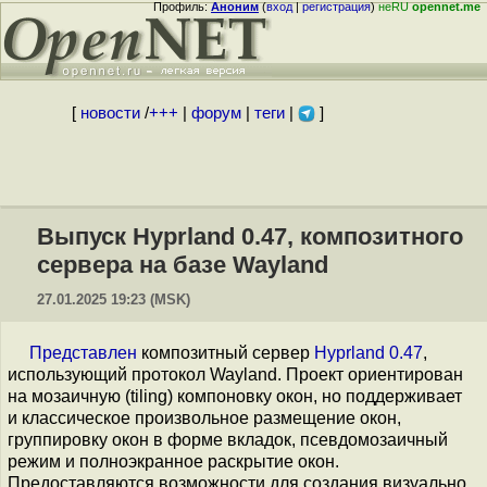
Профиль:
Аноним
(
вход
|
регистрация
)
неRU
opennet.me
[
новости
/
+++
|
форум
|
теги
|
]
Выпуск Hyprland 0.47, композитного
сервера на базе Wayland
27.01.2025 19:23 (MSK)
Представлен
композитный сервер
Hyprland 0.47
,
использующий протокол Wayland. Проект ориентирован
на мозаичную (tiling) компоновку окон, но поддерживает
и классическое произвольное размещение окон,
группировку окон в форме вкладок, псевдомозаичный
режим и полноэкранное раскрытие окон.
Предоставляются возможности для создания визуально