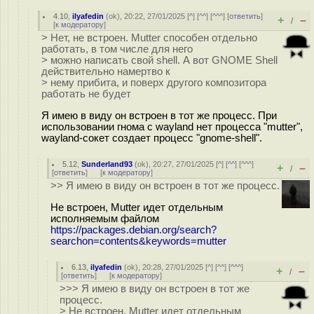
4.10
,
ilyafedin
(
ok
), 20:22, 27/01/2025 [
^
] [
^^
] [
^^^
] [
ответить
]
+
–
/
[
к модератору
]
> Нет, не встроен. Mutter способен отдельно
работать, в том числе для него
> можно написать свой shell. А вот GNOME Shell
действительно намертво к
> нему прибита, и поверх другого композитора
работать не будет
Я имею в виду он встроен в тот же процесс. При
использовании гнома с wayland нет процесса "mutter",
wayland-сокет создает процесс "gnome-shell".
5.12
,
Sunderland93
(
ok
), 20:27, 27/01/2025 [
^
] [
^^
] [
^^^
]
+
–
/
[
ответить
]
[
к модератору
]
>> Я имею в виду он встроен в тот же процесс.
Не встроен, Mutter идет отдельным
исполняемым файлом
https://packages.debian.org/search?
searchon=contents&keywords=mutter
6.13
,
ilyafedin
(
ok
), 20:28, 27/01/2025 [
^
] [
^^
] [
^^^
]
+
–
/
[
ответить
]
[
к модератору
]
>>> Я имею в виду он встроен в тот же
процесс.
> Не встроен, Mutter идет отдельным