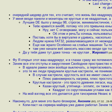
Last change
ну ды
очередной шедевр для тех, кто считает, что жизнь без квадрокр
У меня везде панели и мониторы не круглые и не квадратные, 
Лучшее DE было у винды 98, строгое, минималистичное, 
Тебе нравится вин98, потому что это привычка юны
Нуу, нет С оговорками, могу и сейчас польз
Об этом и речьТы хочешь пользоваться
Поставь хотя бы в виртуалке и удивись, наскольк
Людям нужна FAT32, разваливающаяся от неожидан
Еще как жрало Особенно на слабых машинах Ты по
там уже начали веб заносить массово везде где то
Да у тебя даже тут даже точка - не круглая
,
Жироватт
(ok
Фу Я открыл этот ваш квадрокруг, и в глазах сразу же потемнел
Зачем все эти отступы и закругления Свободное пространство 
В идеале рамки окон вообще выключать, а перетаскиват
это те же люди придумали круглые кастрюли, не понимают
В случае кастрюли, круглость всё же имеет смысл
Плюс равномерность нагрева, плюс простот
Круглые кастрюли - это просто древнее легаси, ещ
Казан круглый, утятница - эллипс, он также 
Квадрат со скругленными углами как б
На мой взгляд все это делается для тачскринов Нюанс в 
Наконец-то, для меня это было блокером
,
Аноним
(60), 07:32 , 28-Я
Копи-паст на сервера майора уже давно работал Зачем т