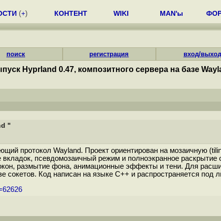
ОСТИ
(
+
)
КОНТЕНТ
WIKI
MAN'ы
ФО
поиск
регистрация
вход/выхо
пуск Hyprland 0.47, композитного сервера на базе Wayl
d "
щий протокол Wayland. Проект ориентирован на мозаичную (tili
е вкладок, псевдомозаичный режим и полноэкранное раскрытие
окон, размытие фона, анимационные эффекты и тени. Для расши
е сокетов. Код написан на языке С++ и распространяется под л
m=62626