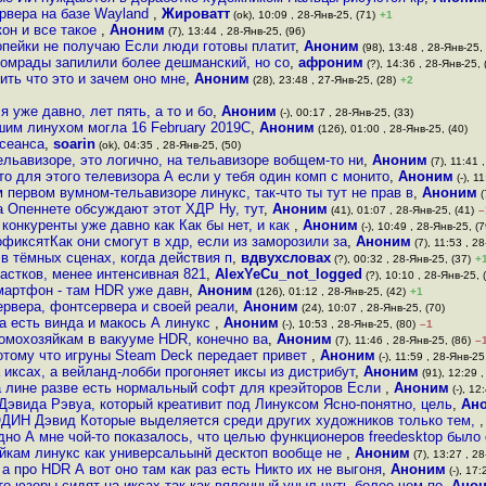
ервера на базе Wayland
,
Жироватт
(ok), 10:09 , 28-Янв-25, (71)
+1
кон и все такое
,
Аноним
(7), 13:44 , 28-Янв-25, (96)
 копейки не получаю Если люди готовы платит
,
Аноним
(98), 13:48 , 28-Янв-25, 
е комрады запилили более дешманский, но со
,
афроним
(?), 14:36 , 28-Янв-25, 
ть что это и зачем оно мне
,
Аноним
(28), 23:48 , 27-Янв-25, (28)
+2
 уже давно, лет пять, а то и бо
,
Аноним
(-), 00:17 , 28-Янв-25, (33)
ашим линухом могла 16 February 2019C
,
Аноним
(126), 01:00 , 28-Янв-25, (40)
 сеанса
,
soarin
(ok), 04:35 , 28-Янв-25, (50)
льавизоре, это логично, на тельавизоре вобщем-то ни
,
Аноним
(7), 11:41 
то для этого телевизора А если у тебя один комп с монито
,
Аноним
(-), 1
 первом вумном-тельавизоре линукс, так-что ты тут не прав в
,
Аноним
(
а Опеннете обсуждают этот ХДР Ну, тут
,
Аноним
(41), 01:07 , 28-Янв-25, (41)
–
 конкуренты уже давно как Как бы нет, и как
,
Аноним
(-), 10:49 , 28-Янв-25, (7
офиксятКак они смогут в хдр, если из заморозили за
,
Аноним
(7), 11:53 , 28
в тёмных сценах, когда действия п
,
вдвухсловах
(?), 00:32 , 28-Янв-25, (37)
+
астков, менее интенсивная 821
,
AlexYeCu_not_logged
(?), 10:10 , 28-Янв-25, 
смартфон - там HDR уже давн
,
Аноним
(126), 01:12 , 28-Янв-25, (42)
+1
ервера, фонтсервера и своей реали
,
Аноним
(24), 10:07 , 28-Янв-25, (70)
а есть винда и макось А линукс
,
Аноним
(-), 10:53 , 28-Янв-25, (80)
–1
омохозяйкам в вакууме HDR, конечно ва
,
Аноним
(7), 11:46 , 28-Янв-25, (86)
–
отому что игруны Steam Deck передает привет
,
Аноним
(-), 11:59 , 28-Янв-25
иксах, а вейланд-лобби прогоняет иксы из дистрибут
,
Аноним
(91), 12:29 ,
а лине разве есть нормальный софт для креэйторов Если
,
Аноним
(-), 12
Дэвида Рэвуа, который креативит под Линуксом Ясно-понятно, цель
,
Ан
ДИН Дэвид Которые выделяется среди других художников только тем,
дно А мне чой-то показалось, что целью функционеров freedesktop было
яйкам линукс как универсальынй десктоп вообще не
,
Аноним
(7), 13:27 , 28
 а про HDR А вот оно там как раз есть Никто их не выгоня
,
Аноним
(-), 17:
то юзеры сидят на иксах так как вяленный уныл чуть более чем по
,
Ано