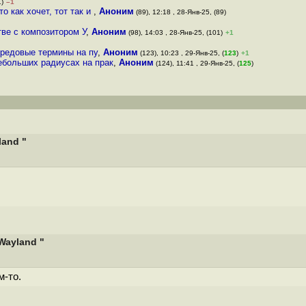
1)
–1
о как хочет, тот так и
,
Аноним
(89), 12:18 , 28-Янв-25, (89)
тве с композитором У
,
Аноним
(98), 14:03 , 28-Янв-25, (101)
+1
редовые термины на пу
,
Аноним
(123), 10:23 , 29-Янв-25, (
123
)
+1
небольших радиусах на прак
,
Аноним
(124), 11:41 , 29-Янв-25, (
125
)
land "
Wayland "
м-то.