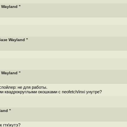
 Wayland "
базе Wayland "
 Wayland "
спойлер: не для работы.
ми квадрокруглыми окошками с neofetch/inxi унутре?
land "
 гтк\кутэ?