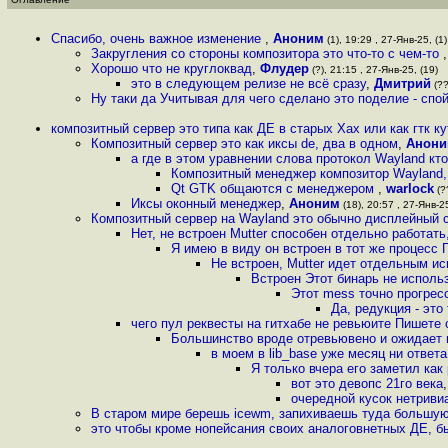
Спасибо, очень важное изменение
,
Аноним
(1), 19:29 , 27-Янв-25, (1)
Закругления со стороны композитора это что-то с чем-то
Хорошо что не круглоквад
,
Флудер
(?), 21:15 , 27-Янв-25, (19)
это в следующем релизе не всё сразу
,
Дмитрий
(??
Ну таки да Учитывая для чего сделано это поделие - спой
композитный сервер это типа как ДЕ в старых Хах или как гтк к
Композитный сервер это как иксы de, два в одном
,
Анон
а где в этом уравнении слова протокол Wayland кт
Композитный менеджер композитор Wayland, 
Qt GTK общаются с менеджером
,
warlock
(??
Иксы оконный менеджер
,
Аноним
(18), 20:57 , 27-Янв-25
Композитный сервер на Wayland это обычно дисплейный 
Нет, не встроен Mutter способен отдельно работать
Я имею в виду он встроен в тот же процесс 
Не встроен, Mutter идет отдельным и
Встроен Этот бинарь не использ
Этот mess точно прогре
Да, редукция - эт
чего пул реквесты на гитхабе не ревьюите Пишете
Большинство вроде отревьювено и ожидает 
в моем в lib_base уже месяц ни ответа
Я только вчера его заметил как
вот это девопс 21го века
очередной кусок нетриви
В старом мире берешь icewm, запихиваешь туда большую
это чтобы кроме нопейсания своих аналоговнетных ДЕ, б