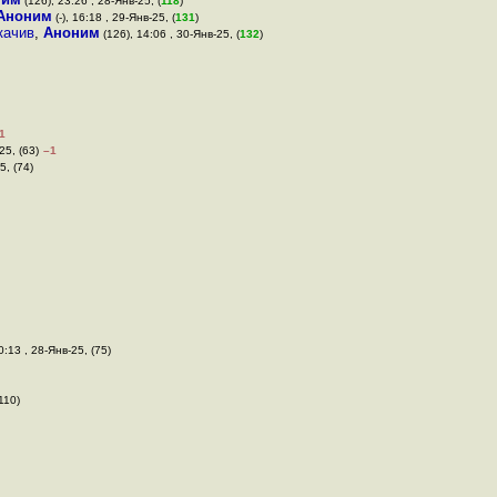
(126), 23:26 , 28-Янв-25, (
118
)
Аноним
(-), 16:18 , 29-Янв-25, (
131
)
качив
,
Аноним
(126), 14:06 , 30-Янв-25, (
132
)
1
25, (63)
–1
5, (74)
0:13 , 28-Янв-25, (75)
110)