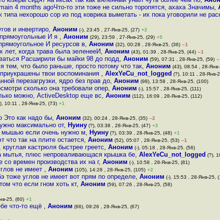
 main 4 months agoЧто-то эти тоже не сильно торопятся, ахаха Значимы
,
к типа нехорошо сор из под коврика выметать - их пока уговорили не рас
угов и инвертиро
,
Аноним
(-), 23:45 , 27-Янв-25, (27)
+2
а прямоугольные И я
,
Аноним
(29), 23:59 , 27-Янв-25, (29)
+5
прямоугольное И ресурсов в
,
Аноним
(32), 00:28 , 28-Янв-25, (36)
–1
х лет, когда трава была зеленееИ
,
Аноним
(43), 01:39 , 28-Янв-25, (44)
–1
оваться Расширили бы майки 98 до подд
,
Аноним
(59), 07:31 , 28-Янв-25, (59)
–
 тем, что было раньше, просто потому что так
,
Аноним
(43), 08:54 , 28-Янв-
о приукрашены твои воспоминания
,
AlexYeCu_not_logged
(?), 10:11 , 28-Янв-2
ной перезагрузки, ядро без прав до
,
Аноним
(98), 13:58 , 28-Янв-25, (100)
смотри сколько она требовали опер
,
Аноним
(-), 15:57 , 28-Янв-25, (111)
лько можно, ActiveDesktop еще вс
,
Аноним
(112), 16:09 , 28-Янв-25, (112)
), 10:11 , 28-Янв-25, (73)
+1
о Это как надо бы
,
Аноним
(32), 00:24 , 28-Янв-25, (35)
–2
нужно максимально от
,
Нуину
(?), 03:38 , 28-Янв-25, (47)
+3
ь мышью если очень нужно м
,
Нуину
(?), 03:39 , 28-Янв-25, (48)
+1
 что так на плите остается
,
Аноним
(52), 05:07 , 28-Янв-25, (53)
–1
, круглая кастрюля быстрее греетс
,
Аноним
(-), 05:18 , 28-Янв-25, (56)
а мытья, плюс непроваливающася крышка бе
,
AlexYeCu_not_logged
(?), 1
е со времен производства их на г
,
Аноним
(-), 10:58 , 28-Янв-25, (81)
углов не имеет
,
Аноним
(105), 14:28 , 28-Янв-25, (105)
+2
э тоже углов не имеет вот прям по определе
,
Аноним
(-), 15:53 , 28-Янв-25, (
том что если гном хоть кт
,
Аноним
(59), 07:26 , 28-Янв-25, (58)
нв-25, (60)
+1
ебе что-то ещё
,
Аноним
(66), 09:26 , 28-Янв-25, (67)