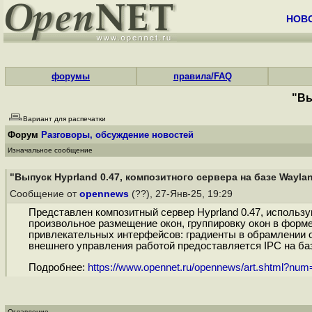
НОВ
форумы
правила/FAQ
"Вы
Вариант для распечатки
Форум
Разговоры, обсуждение новостей
Изначальное сообщение
"Выпуск Hyprland 0.47, композитного сервера на базе Waylan
Сообщение от
opennews
(??), 27-Янв-25, 19:29
Представлен композитный сервер Hyprland 0.47, использую
произвольное размещение окон, группировку окон в форм
привлекательных интерфейсов: градиенты в обрамлении 
внешнего управления работой предоставляется IPC на баз
Подробнее:
https://www.opennet.ru/opennews/art.shtml?nu
Оглавление