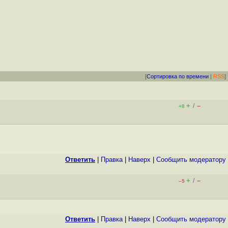
[
Сортировка по времени
|
RSS
]
+
–
/
+8
Ответить
|
Правка
|
Наверх
|
Cообщить модератору
+
–
/
–5
Ответить
|
Правка
|
Наверх
|
Cообщить модератору