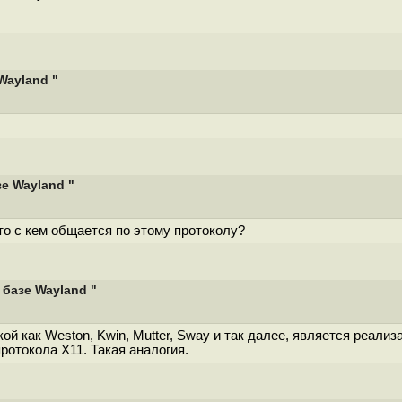
Wayland "
зе Wayland "
кто с кем общается по этому протоколу?
 базе Wayland "
й как Weston, Kwin, Mutter, Sway и так далее, является реализа
ротокола X11. Такая аналогия.