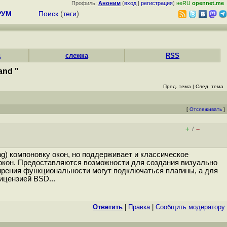
Профиль:
Аноним
(
вход
|
регистрация
)
неRU
opennet.me
РУМ
Поиск
(
теги
)
д
слежка
RSS
and "
Пред. тема
|
След. тема
[
Отслеживать
]
+
–
/
ng) компоновку окон, но поддерживает и классическое
 окон. Предоставляются возможности для создания визуально
рения функциональности могут подключаться плагины, а для
ицензией BSD...
Ответить
|
Правка
|
Cообщить модератору