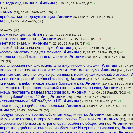
е 4 года сидишь на п
,
Аноним
(-), 20:40 , 27-Янв-25, (16)
+1
 (17)
Аноним
(39), 00:48 , 28-Янв-25, (39)
+1
 пробежаться по документации
,
Аноним
(52), 05:05 , 28-Янв-25, (52)
им
(66), 09:25 , 28-Янв-25, (66)
7-Янв-25, (20)
агружается долго
,
Илья
(??), 21:45 , 27-Янв-25, (21)
ия окнами, они пилят
,
Аноним
(22), 21:57 , 27-Янв-25, (22)
–1
нет Кто знает, к
,
Аноним
(-), 22:10 , 27-Янв-25, (23)
+2
какой hdr зато им очень нуж
,
Аноним
(24), 22:27 , 27-Янв-25, (24)
+2
 нормой работать с двумя монитор
,
Аноним
(43), 01:37 , 28-Янв-25, (43)
+1
дисплеем, поработать на нем, а потом
,
Аноним
(24), 10:17 , 28-Янв-25, (76)
-25, (95)
уюсь Операционной Системой, а не жмуниксом с иксами
,
Аноним
(24), 14:10
уже ничего не поможет вот и остается тебе только зубо
,
Аноним
(126), 12:03
ионные Системы почему то устойчивы к моим рукам-крюкамВо-вторых
,
оставить разный fractional scaling д
,
Аноним
(-), 13:57 , 28-Янв-25, (99)
м нужно framebuffer-size задать большего раз
,
Аноним
(124), 11:33 , 29-Янв-2
ь не можешь Я про предлагаемый костыль написал ниже
,
Аноним
(-), 13:21 
жешь поставить разный fractional scal
,
Аноним
(-), 14:09 , 28-Янв-25, (102)
+1
R с глубиной цвета 12 бит
,
Аноним
(25), 22:51 , 27-Янв-25, (25)
+1
со стандартными 144FreeSync и HD
,
Аноним
(-), 23:28 , 27-Янв-25, (26)
+3
горитм, выдающий всегда предсказ
,
Аноним
(32), 00:16 , 28-Янв-25, (32)
+1
оним
(38), 00:43 , 28-Янв-25, (38)
+1
 продукт кторый в тренде Обычным людям ии по
,
Аноним
(32), 03:09 , 28-Янв
м были не нужны, с жиру бесились богачи Простой чел
,
Аноним
(43), 07:0
екорректное Польза автотранспорта, особенно общественног
,
Аноним
(65
евероятно удобное и полезное изобретение На уровне стиралки-су
,
Анон
ые ИИ нуждаются в доработке художником Пальцы рисуются кр
,
Анони