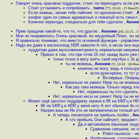
Говорят очень красивое подделие, стоит ли переходить если уж
Стоит установить и попробовать
,
name
(??), 20:43 , 27-Янв-25,
Если знаешь, зачем тебе лайлинг, то однозначно стоит
,
конфиг один из самых адекватных и пожалуй есть смысл
Конечно переходи, специально для тебя сделали
,
Анон
Прям праздник какой-то, что то, что другое
,
Аноним
(20), 21:21 , 2
Мне не понравилось Очень красивый, но неудобный Плюс, он з
Я правильно понимаю, что вместо основной функции - управлен
Надо же даже в васяноленд HDR завезли А что, в иксах все еще 
луддитам даже мультимониторность нормальная ненужна, 
Прикол в том, что при этом 15 лет назад было уже
точно точно я могу взять свой ноутбук с 2к 
ты не можешь
,
Аноним
(7), 13:42 , 28-Янв
конечно не могу, ведь я польз
если руки-крюки, то тут 
Во-первых, Операц
Нет, нормально не умеют Напр ты не можешь п
Как раз таки можешь Только перед эти
Нет, нормальны ты это сделат
Нет, нормально иксы не умеют Напр ты не мо
Может ещё захотел поддержку экрана в 8К на 540Гц в HD
8К на 540Гц в HDR у меня нету А вот обычные 4к 
Нахрен ваш ии Ии это не математически точный ал
А теперь посмотрите на прибыль nvideo
,
Ан
А что прибыль Они хайпуют, продают
Да и автомобили обычным людя
Сравнение смешное, но н
Робот-пылесос - н
Изображения, создаваем