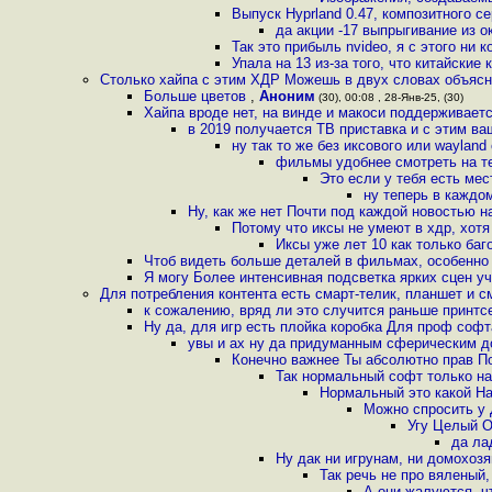
Выпуск Hyprland 0.47, композитного с
да акции -17 выпрыгивание из о
Так это прибыль nvideo, я с этого ни
Упала на 13 из-за того, что китайски
Столько хайпа с этим ХДР Можешь в двух словах объясни
Больше цветов
,
Аноним
(30), 00:08 , 28-Янв-25, (30)
Хайпа вроде нет, на винде и макоси поддерживается
в 2019 получается ТВ приставка и с этим в
ну так то же без иксового или wayland
фильмы удобнее смотреть на те
Это если у тебя есть мес
ну теперь в каждом
Ну, как же нет Почти под каждой новостью н
Потому что иксы не умеют в хдр, хотя
Иксы уже лет 10 как только баг
Чтоб видеть больше деталей в фильмах, особенно 
Я могу Более интенсивная подсветка ярких сцен уч
Для потребления контента есть смарт-телик, планшет и 
к сожалению, вряд ли это случится раньше принтс
Ну да, для игр есть плойка коробка Для проф софт
увы и ах ну да придуманным сферическим д
Конечно важнее Ты абсолютно прав П
Так нормальный софт только на 
Нормальный это какой Н
Можно спросить у 
Угу Целый О
да ла
Ну дак ни игрунам, ни домохоз
Так речь не про вяленый,
А они жалуются, ч