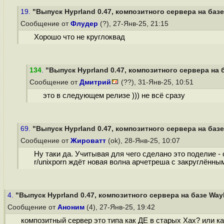
19.
"Выпуск Hyprland 0.47, композитного сервера на базе
Сообщение от
Флудер
(?), 27-Янв-25, 21:15
Хорошо что не круглоквад
134
.
"Выпуск Hyprland 0.47, композитного сервера на 
Сообщение от
Дмитрий
(??), 31-Янв-25, 10:51
это в следующем релизе ))) не всё сразу
69.
"Выпуск Hyprland 0.47, композитного сервера на базе
Сообщение от
Жироватт
(ok), 28-Янв-25, 10:07
Ну таки да. Учитывая для чего сделано это поделие - 
r/unixporn ждёт новая волна арчетреша с закруглённы
4.
"Выпуск Hyprland 0.47, композитного сервера на базе Way
Сообщение от
Аноним
(4), 27-Янв-25, 19:42
композитный сервер это типа как ДЕ в старых Хах? или как