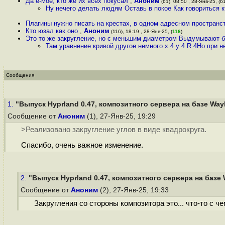
Да ё-моё, кто же их всех покусал
,
Аноним
(61), 08:50 , 28-Янв-25, (6
Ну нечего делать людям Оставь в покое Как говориться кт
Плагины нужно писать на крестах, в одном адресном пространс
Кто юзал как оно
,
Аноним
(116), 18:19 , 28-Янв-25, (
116
)
Это то же закругление, но с меньшим диаметром Выдумывают б
Там уравнение кривой другое немного x 4 y 4 R 4Но при 
Сообщения
1.
"Выпуск Hyprland 0.47, композитного сервера на базе Way
Сообщение от
Аноним
(1), 27-Янв-25, 19:29
>Реализовано закругление углов в виде квадрокруга.
Спасибо, очень важное изменение.
2.
"Выпуск Hyprland 0.47, композитного сервера на базе 
Сообщение от
Аноним
(2), 27-Янв-25, 19:33
Закругления со стороны композитора это... что-то с че