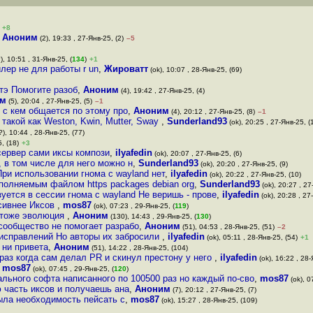
+8
,
Аноним
(2), 19:33 , 27-Янв-25, (2)
–5
), 10:51 , 31-Янв-25, (
134
)
+1
лер не для работы r un
,
Жироватт
(ok), 10:07 , 28-Янв-25, (69)
утэ Помогите разоб
,
Аноним
(4), 19:42 , 27-Янв-25, (4)
им
(5), 20:04 , 27-Янв-25, (5)
–1
о с кем общается по этому про
,
Аноним
(4), 20:12 , 27-Янв-25, (8)
–1
такой как Weston, Kwin, Mutter, Sway
,
Sunderland93
(ok), 20:25 , 27-Янв-25, (
), 10:44 , 28-Янв-25, (77)
, (18)
+3
сервер сами иксы компози
,
ilyafedin
(ok), 20:07 , 27-Янв-25, (6)
, в том числе для него можно н
,
Sunderland93
(ok), 20:20 , 27-Янв-25, (9)
При использовании гнома с wayland нет
,
ilyafedin
(ok), 20:22 , 27-Янв-25, (10)
сполняемым файлом https packages debian org
,
Sunderland93
(ok), 20:27 , 27
уется в сессии гнома с wayland Не веришь - прове
,
ilyafedin
(ok), 20:28 , 27
ссивнее Иксов
,
mos87
(ok), 07:23 , 29-Янв-25, (
119
)
о тоже эволюция
,
Аноним
(130), 14:43 , 29-Янв-25, (
130
)
 сообщество не помогает разрабо
,
Аноним
(51), 04:53 , 28-Янв-25, (51)
–2
исправлений Но авторы их забросили
,
ilyafedin
(ok), 05:11 , 28-Янв-25, (54)
+1
 ни привета
,
Аноним
(51), 14:22 , 28-Янв-25, (104)
 раз когда сам делал PR и скинул престону у него
,
ilyafedin
(ok), 16:22 , 28-
,
mos87
(ok), 07:45 , 29-Янв-25, (
120
)
ального софта написанного по 100500 раз но каждый по-сво
,
mos87
(ok), 0
 часть иксов и получаешь ана
,
Аноним
(7), 20:12 , 27-Янв-25, (7)
ыла необходимость пейсать с
,
mos87
(ok), 15:27 , 28-Янв-25, (109)