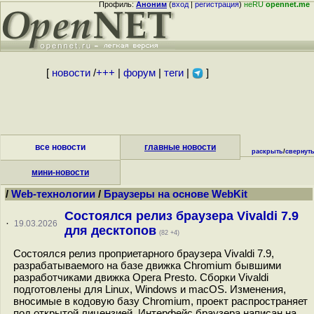
Профиль:
Аноним
(
вход
|
регистрация
)
неRU
opennet.me
[
новости
/
+++
|
форум
|
теги
|
]
все новости
главные новости
раскрыть
/
свернут
мини-новости
/
Web-технологии
/
Браузеры на основе WebKit
Состоялся релиз браузера Vivaldi 7.9
·
19.03.2026
для десктопов
(82 +4)
Состоялся релиз проприетарного браузера Vivaldi 7.9,
разрабатываемого на базе движка Chromium бывшими
разработчиками движка Opera Presto. Сборки Vivaldi
подготовлены для Linux, Windows и macOS. Изменения,
вносимые в кодовую базу Chromium, проект распространяет
под открытой лицензией. Интерфейс браузера написан на