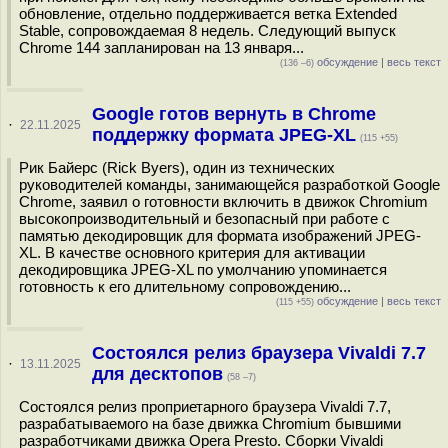
обновление, отдельно поддерживается ветка Extended
Stable, сопровождаемая 8 недель. Следующий выпуск
Chrome 144 запланирован на 13 января...
обсуждение
|
весь текст
(136 –6)
Google готов вернуть в Chrome
·
22.11.2025
поддержку формата JPEG-XL
(115 +55)
Рик Байерс (Rick Byers), один из технических
руководителей команды, занимающейся разработкой Google
Chrome, заявил о готовности включить в движок Chromium
высокопроизводительный и безопасный при работе с
памятью декодировщик для формата изображений JPEG-
XL. В качестве основного критерия для активации
декодировщика JPEG-XL по умолчанию упоминается
готовность к его длительному сопровождению...
обсуждение
|
весь текст
(115 +55)
Состоялся релиз браузера Vivaldi 7.7
·
13.11.2025
для десктопов
(58 –7)
Состоялся релиз проприетарного браузера Vivaldi 7.7,
разрабатываемого на базе движка Chromium бывшими
разработчиками движка Opera Presto. Сборки Vivaldi