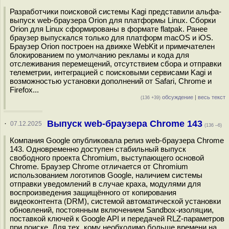
Разработчики поисковой системы Kagi представили альфа-
выпуск web-браузера Orion для платформы Linux. Сборки
Orion для Linux сформированы в формате flatpak. Ранее
браузер выпускался только для платформ macOS и iOS.
Браузер Orion построен на движке WebKit и примечателен
блокированием по умолчанию рекламы и кода для
отслеживания перемещений, отсутствием сбора и отправки
телеметрии, интеграцией с поисковыми сервисами Kagi и
возможностью установки дополнений от Safari, Chrome и
Firefox...
обсуждение
|
весь текст
(136 +39)
Выпуск web-браузера Chrome 143
·
07.12.2025
(136 –6)
Компания Google опубликовала релиз web-браузера Chrome
143. Одновременно доступен стабильный выпуск
свободного проекта Chromium, выступающего основой
Chrome. Браузер Chrome отличается от Chromium
использованием логотипов Google, наличием системы
отправки уведомлений в случае краха, модулями для
воспроизведения защищённого от копирования
видеоконтента (DRM), системой автоматической установки
обновлений, постоянным включением Sandbox-изоляции,
поставкой ключей к Google API и передачей RLZ-параметров
при поиске. Для тех, кому необходимо больше времени на