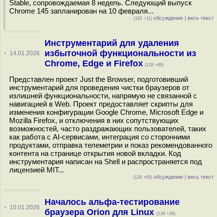
Stable, сопровождаемая 8 недель. Следующий выпуск
Chrome 145 запланирован на 10 февраля...
обсуждение
|
весь текст
(182 +11)
Инструментарий для удаления
избыточной функциональности из
·
14.01.2026
Chrome, Edge и Firefox
(128 +89)
Представлен проект Just the Browser, подготовивший
инструментарий для проведения чистки браузеров от
излишней функциональности, напрямую не связанной с
навигацией в Web. Проект предоставляет скрипты для
изменения конфигурации Google Chrome, Microsoft Edge и
Mozilla Firefox, и отключения в них сопутствующих
возможностей, часто раздражающих пользователей, таких
как работа с AI-сервисами, интеграция со сторонними
продуктами, отправка телеметрии и показ рекомендованного
контента на странице открытия новой вкладки. Код
инструментария написан на Shell и распространяется под
лицензией MIT...
обсуждение
|
весь текст
(128 +89)
Началось альфа-тестирование
·
10.01.2026
браузера Orion для Linux
(136 +39)