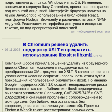
подготовлены для Linux, Windows и macOS. Изменения,
вносимые в кодовую базу Chromium, проект распространяет
под открытой лицензией. Интерфейс браузера написан на
языке JavaScript с использованием библиотеки React,
платформы Node.js, Browserify и различных готовых NPM-
модулей. Реализация интерфейса доступна в исходных
текстах, но под проприетарной лицензией...
обсуждение
|
весь текст
(58 –7)
В Chromium решено удалить
поддержку XSLT и прекратить
·
06.11.2025
использование libxslt и libxml2
(276 +9)
Компания Google приняла решение удалить из браузерного
движка Chromium компоненты поддержки языка
преобразования XML-документов XSLT. В качестве причины
упоминается желание сократить поверхность атаки путём
прекращения использования библиотеки libxslt. По мнению
Google, поддержка XSLT 1.0 создаёт неоправданные риски
безопасности, так как в библиотеке libxslt периодически
выявляют уязвимости (например, CVE-2025-7425 и CVE-
2022-22834) и она имеет проблемы с сопровождением (с
июня до сентября библиотека оставалась без
сопровождения и исправления уязвимостей). Проекты
Firefox и WebKit также рассматривают возможность