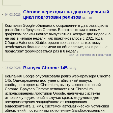
Chrome переходит на двухнедельный
·
04.03.2026
цикл подготовки релизов
(157 –35)
Компания Google объявила о сокращении в два раза цикла
разработки браузера Chrome. В соответствии с новым
графиком релизы начнут выпускаться каждые две недели, а
не раз в четыре недели, как практиковалось с 2021 года.
Сборки Extended Stable, ориентированные на тех, кому
необходимо больше времени на обновление, как и раньше
продолжат формироваться раз в 8 недель...
обсуждение
|
весь текст
(157 –35)
Выпуск Chrome 145
·
16.02.2026
(55 –6)
Компания Google опубликовала релиз web-браузера Chrome
145. Одновременно доступен стабильный выпуск
свободного проекта Chromium, выступающего основой
Chrome. Браузер Chrome отличается от Chromium
использованием логотипов Google, наличием системы
отправки уведомлений в случае краха, модулями для
воспроизведения защищённого от копирования
видеоконтента (DRM), системой автоматической установки
обновлений, постоянным включением Sandbox-изоляции,