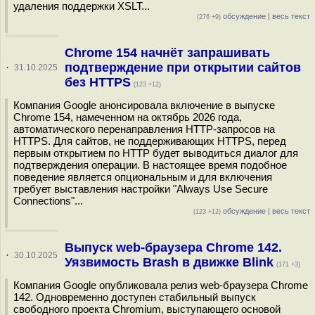
удаления поддержки XSLT...
обсуждение
|
весь текст
(276 +9)
Chrome 154 начнёт запрашивать
подтверждение при открытии сайтов
·
31.10.2025
без HTTPS
(123 +12)
Компания Google анонсировала включение в выпуске
Chrome 154, намеченном на октябрь 2026 года,
автоматического перенаправления HTTP-запросов на
HTTPS. Для сайтов, не поддерживающих HTTPS, перед
первым открытием по HTTP будет выводиться диалог для
подтверждения операции. В настоящее время подобное
поведение является опциональным и для включения
требует выставления настройки "Always Use Secure
Connections"...
обсуждение
|
весь текст
(123 +12)
Выпуск web-браузера Chrome 142.
·
30.10.2025
Уязвимость Brash в движке Blink
(171 +3)
Компания Google опубликовала релиз web-браузера Chrome
142. Одновременно доступен стабильный выпуск
свободного проекта Chromium, выступающего основой