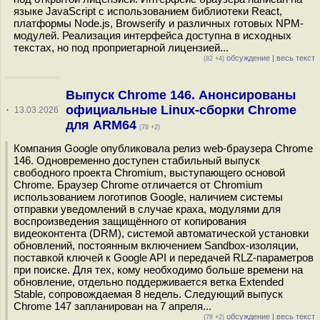
языке JavaScript с использованием библиотеки React,
платформы Node.js, Browserify и различных готовых NPM-
модулей. Реализация интерфейса доступна в исходных
текстах, но под проприетарной лицензией...
обсуждение
|
весь текст
(82 +4)
Выпуск Chrome 146. Анонсированы
официальные Linux-сборки Chrome
·
13.03.2026
для ARM64
(78 +2)
Компания Google опубликовала релиз web-браузера Chrome
146. Одновременно доступен стабильный выпуск
свободного проекта Chromium, выступающего основой
Chrome. Браузер Chrome отличается от Chromium
использованием логотипов Google, наличием системы
отправки уведомлений в случае краха, модулями для
воспроизведения защищённого от копирования
видеоконтента (DRM), системой автоматической установки
обновлений, постоянным включением Sandbox-изоляции,
поставкой ключей к Google API и передачей RLZ-параметров
при поиске. Для тех, кому необходимо больше времени на
обновление, отдельно поддерживается ветка Extended
Stable, сопровождаемая 8 недель. Следующий выпуск
Chrome 147 запланирован на 7 апреля...
обсуждение
|
весь текст
(78 +2)