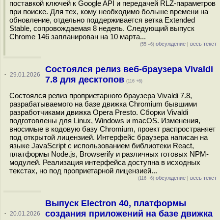
поставкой ключей к Google API и передачей RLZ-параметров
при поиске. Для тех, кому необходимо больше времени на
обновление, отдельно поддерживается ветка Extended
Stable, сопровождаемая 8 недель. Следующий выпуск
Chrome 146 запланирован на 10 марта...
обсуждение
|
весь текст
(55 –6)
Состоялся релиз веб-браузера Vivaldi
·
29.01.2026
7.8 для десктопов
(116 +6)
Состоялся релиз проприетарного браузера Vivaldi 7.8,
разрабатываемого на базе движка Chromium бывшими
разработчиками движка Opera Presto. Сборки Vivaldi
подготовлены для Linux, Windows и macOS. Изменения,
вносимые в кодовую базу Chromium, проект распространяет
под открытой лицензией. Интерфейс браузера написан на
языке JavaScript с использованием библиотеки React,
платформы Node.js, Browserify и различных готовых NPM-
модулей. Реализация интерфейса доступна в исходных
текстах, но под проприетарной лицензией...
обсуждение
|
весь текст
(116 +6)
Выпуск Electron 40, платформы
создания приложений на базе движка
·
20.01.2026