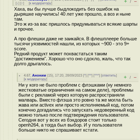
+
–
/
[
↓
] [
↑
] [
к модератору
]
Хаха, вы бы лучше быдлокодить без ошибок на
дыряшке научились! 40 лет уже прошло, а воз и ныне
там.
Это ж из-за вас пришлось придумываться всякие шарпы
и прочее.
А про флешки даже не заикайся. В флешплеере больше
тысячи уязвимостей нашли, из которых ~900 - это 9+
score.
Редкий продукт может похвастаться таким
"достижением". Хорошо что оно сдохло, жаль, что так
долго дрыгалось.
4.67
,
Аноним
(
15
), 17:20, 28/09/2023 [
^
] [
^^
] [
^^^
] [
ответить
]
+
–
/
[
к модератору
]
Ни у кого не было проблем с флэшками (ну немного
жестковатые ограничения на самом деле), проблемы
были с рекламой через которую распространяли
малварь. Вместо флэша это ровно та же могла быть
жава или activex или просто исполняемый код, потом
конечно догадались что запускать недоверенный код
можно только после подтверждения пользователя.
Сегодня вот у всех из бэкдоров стоит только
openh264, а тогда был выбор. И у пользователя
больше никто не спрашивает кстати.