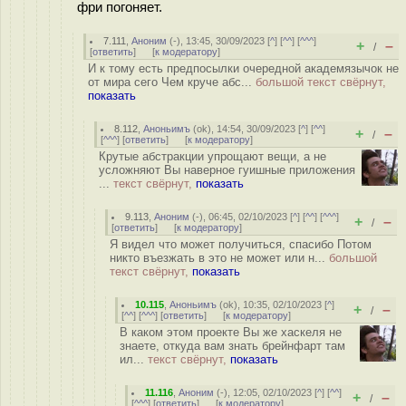
фри погоняет.
7.111
,
Аноним
(
-
), 13:45, 30/09/2023 [
^
] [
^^
] [
^^^
]
+
–
/
[
ответить
]
[
к модератору
]
И к тому есть предпосылки очередной академязычок не
от мира сего Чем круче абс...
большой текст свёрнут,
показать
8.112
,
Аноньимъ
(
ok
), 14:54, 30/09/2023 [
^
] [
^^
]
+
–
/
[
^^^
] [
ответить
]
[
к модератору
]
Крутые абстракции упрощают вещи, а не
усложняют Вы наверное гуишные приложения
...
текст свёрнут,
показать
9.113
,
Аноним
(
-
), 06:45, 02/10/2023 [
^
] [
^^
] [
^^^
]
+
–
/
[
ответить
]
[
к модератору
]
Я видел что может получиться, спасибо Потом
никто въезжать в это не может или н...
большой
текст свёрнут,
показать
10.115
,
Аноньимъ
(
ok
), 10:35, 02/10/2023 [
^
]
+
–
/
[
^^
] [
^^^
] [
ответить
]
[
к модератору
]
В каком этом проекте Вы же хаскеля не
знаете, откуда вам знать брейнфарт там
ил...
текст свёрнут,
показать
11.116
,
Аноним
(
-
), 12:05, 02/10/2023 [
^
] [
^^
]
+
–
/
[
^^^
] [
ответить
]
[
к модератору
]