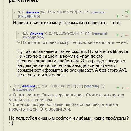
растовики нет.
+2
3.66
,
Аноним
(
89
), 17:09, 28/09/2023 [
^
] [
^^
] [
^^^
] [
ответить
]
+
–
[
к модератору
]
/
Написать сишники могут, нормально написать — нет.
4.86
,
Аноним
(
-
), 23:43, 28/09/2023 [
^
] [
^^
] [
^^^
] [
ответить
]
+
–
/
[
к модератору
]
> Написать сишники могут, нормально написать — нет.
Ну так остальные и так не смогли. Ну вон есть librav1e
- и чего-то он даром никому не упал по его
эксплуатационным свойствам. Это правда энкодер а
не декодер вообще, но как энкодер он ни о чем и
возможности формата не раскрывает. А без этого AV1
не очень то и хотелось...
2.85
,
Аноним
(
-
), 23:41, 28/09/2023 [
^
] [
^^
] [
^^^
] [
ответить
]
[
↑
]
+
–
/
[
к модератору
]
> Опять сишка. Опять переполнение. Считаю, что нужно
увольнять с волчьим
> билетом людей, которые пытаются начинать новые
проекты на си. Это вредители.
Не пользуйся сишным софтом и либами, какие проблемы?
:))