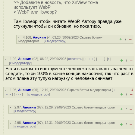
>> Добавьте в новость, что XnView тоже
использует WebP
> WebP или libwebp?
Там libwebp чтобы читать WebP. Автору правда уже
стукнули чтобы он обновил, но пока тихо.
4.108
,
Аноним
(
-
), 03:23, 30/09/2023
Скрыто ботом-
+
–
/
модератором
[
к модератору
]
1.92
,
Аноним
(
92
), 06:22, 29/09/2023 [
ответить
] [
﹢﹢﹢
] [
· · ·
]
[
↑
]
+
–
/
[
к модератору
]
Если в каком-то инструменте человека заставлять за чем-то
следить, то он 100% в конце концов накосячит, так что раст в
этом плане эту тупую нагрузку с человека снимает
1.96
,
Аноним
(
96
), 12:19, 29/09/2023
Скрыто ботом-модератором
[
﹢
–1
+
–
﹢﹢
] [
· · ·
] [
к модератору
]
/
2.97
,
Аноним
(
97
), 12:29, 29/09/2023
Скрыто ботом-модератором
+
–
/
[
к модератору
]
2.98
,
Аноним
(
97
), 12:31, 29/09/2023
Скрыто ботом-модератором
+
–
/
[
к модератору
]