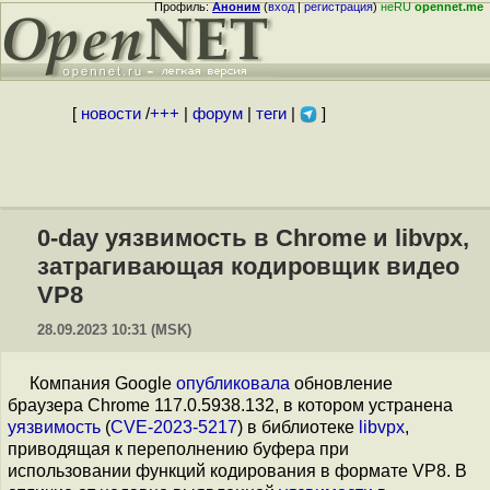
Профиль:
Аноним
(
вход
|
регистрация
)
неRU
opennet.me
[
новости
/
+++
|
форум
|
теги
|
]
0-day уязвимость в Chrome и libvpx,
затрагивающая кодировщик видео
VP8
28.09.2023 10:31 (MSK)
Компания Google
опубликовала
обновление
браузера Chrome 117.0.5938.132, в котором устранена
уязвимость
(
CVE-2023-5217
) в библиотеке
libvpx
,
приводящая к переполнению буфера при
использовании функций кодирования в формате VP8. В