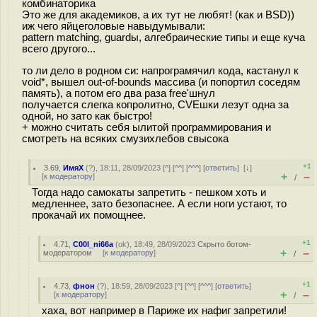
комбинаторика
Это же для академиков, а их тут не любят! (как и BSD))
иж чего яйцеголовые навыдумывали:
pattern matching, guardы, алгебраические типы и еще куча
всего другого...
то ли дело в родном си: напрограмячил кода, кастанул к
void*, вышел out-of-bounds массива (и попортил соседям
память), а потом его два раза free'шнул
получается слегка копролитно, CVEшки лезут одна за
одной, но зато как быстро!
+ можно считать себя ылитой программирования и
смотреть на всяких смузихлебов свысока
+1
3.69
,
ИмяХ
(
?
), 18:11, 28/09/2023 [
^
] [
^^
] [
^^^
] [
ответить
]
[
↓
]
+
–
[
к модератору
]
/
Тогда надо самокаты запретить - пешком хоть и
медленнее, зато безопаснее. А если ноги устают, то
прокачай их помощнее.
+1
4.71
,
C00l_ni66a
(
ok
), 18:49, 28/09/2023
Скрыто ботом-
+
–
модератором
[
к модератору
]
/
+1
4.73
,
фнон
(
?
), 18:59, 28/09/2023 [
^
] [
^^
] [
^^^
] [
ответить
]
+
–
[
к модератору
]
/
хаха, вот например в Париже их нафиг запретили!