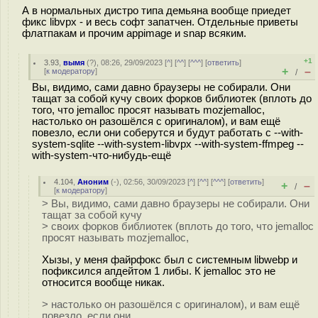
А в нормальных дистро типа демьяна вообще приедет
фикс libvpx - и весь софт запатчен. Отдельные приветы
флатпакам и прочим appimage и snap всяким.
+1
3.93
,
вымя
(
?
), 08:26, 29/09/2023 [
^
] [
^^
] [
^^^
] [
ответить
]
+
–
[
к модератору
]
/
Вы, видимо, сами давно браузеры не собирали. Они
тащат за собой кучу своих форков библиотек (вплоть до
того, что jemalloc просят называть mozjemalloc,
настолько он разошёлся с оригиналом), и вам ещё
повезло, если они соберутся и будут работать с --with-
system-sqlite --with-system-libvpx --with-system-ffmpeg --
with-system-что-нибудь-ещё
4.104
,
Аноним
(
-
), 02:56, 30/09/2023 [
^
] [
^^
] [
^^^
] [
ответить
]
+
–
/
[
к модератору
]
> Вы, видимо, сами давно браузеры не собирали. Они
тащат за собой кучу
> своих форков библиотек (вплоть до того, что jemalloc
просят называть mozjemalloc,
Хызы, у меня файрфокс был с системным libwebp и
пофиксился апдейтом 1 либы. К jemalloc это не
относится вообще никак.
> настолько он разошёлся с оригиналом), и вам ещё
повезло, если они