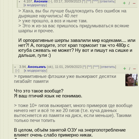
4.107
,
Аноним
(
-
), 03:17, 30/09/2023 [
^
] [
^^
] [
^^^
] [
ответить
]
+
–
/
[
к модератору
]
> Хаха, вы бы лучше быдлокодить без ошибок на
дыряшке научились! 40 лет
> уже прошло, а воз и ныне там.
> Это ж из-за вас пришлось придумываться всякие
шарпы и прочее.
И орпоративные шерпы завалили мир кодеками.... или
нет?! А, погодите, этот крап тормозит так что 480p с
ютуба сжевать не может? Ну вот и пишут на сишке и
дальше, гули :)
3.94
,
Аноньимъ
(
ok
), 11:01, 29/09/2023 [
^
] [
^^
] [
^^^
] [
ответить
]
+
–
/
[
↑
] [
к модератору
]
> примитивные флэшки уже выжирают десятки
гигабайт памяти
Что это такое вообще?
Я ваш птичий язык не понимаю.
> тоже 10+ гигов выжирает, много примеров где вообще
ничего нет и всё те же 20 гигов (т.е. куча данных
вытесняется из памяти на диск, если меньше). Такими
только печи топить
В целом, объём занятой ОЗУ на энергопотребление
влияет очень слабо примерно никак.