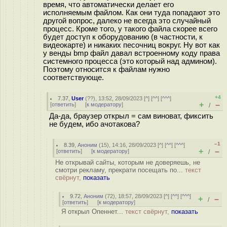
время, что автоматически делает его
исполняемым файлом. Как они туда попадают это
другой вопрос, далеко не всегда это случайный
процесс. Кроме того, у такого файла скорее всего
будет доступ к оборудованию (в частности, к
видеокарте) и никаких песочниц вокруг. Ну вот как
у венды bmp файл давал встроенному коду права
системного процесса (это который над админом).
Поэтому относится к файлам нужно
соответствующе.
+4
7.37
,
User
(
??
), 13:52, 28/09/2023 [
^
] [
^^
] [
^^^
]
+
–
[
ответить
]
[
к модератору
]
/
Да-да, браузер открыл = сам виноват, фиксить
не будем, ибо ачотакова?
–1
8.39
,
Аноним
(
15
), 14:16, 28/09/2023 [
^
] [
^^
] [
^^^
]
+
–
[
ответить
]
[
к модератору
]
/
Не открывай сайты, которым не доверяешь, не
смотри рекламу, прекрати посещать по...
текст
свёрнут,
показать
9.72
,
Аноним
(
72
), 18:57, 28/09/2023 [
^
] [
^^
] [
^^^
]
+
–
/
[
ответить
]
[
к модератору
]
Я открыл Опеннет...
текст свёрнут,
показать