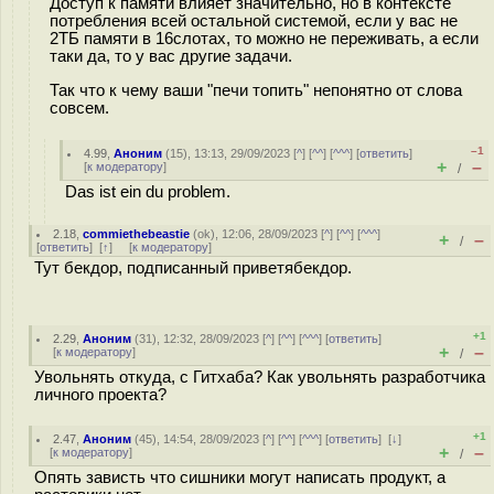
Доступ к памяти влияет значительно, но в контексте
потребления всей остальной системой, если у вас не
2ТБ памяти в 16слотах, то можно не переживать, а если
таки да, то у вас другие задачи.
Так что к чему ваши "печи топить" непонятно от слова
совсем.
–1
4.99
,
Аноним
(
15
), 13:13, 29/09/2023 [
^
] [
^^
] [
^^^
] [
ответить
]
+
–
[
к модератору
]
/
Das ist ein du problem.
2.18
,
commiethebeastie
(
ok
), 12:06, 28/09/2023 [
^
] [
^^
] [
^^^
]
+
–
/
[
ответить
]
[
↑
] [
к модератору
]
Тут бекдор, подписанный приветябекдор.
+1
2.29
,
Аноним
(
31
), 12:32, 28/09/2023 [
^
] [
^^
] [
^^^
] [
ответить
]
+
–
[
к модератору
]
/
Увольнять откуда, с Гитхаба? Как увольнять разработчика
личного проекта?
+1
2.47
,
Аноним
(
45
), 14:54, 28/09/2023 [
^
] [
^^
] [
^^^
] [
ответить
]
[
↓
]
+
–
[
к модератору
]
/
Опять зависть что сишники могут написать продукт, а