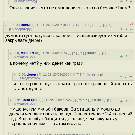
+
–
[
к модератору
]
/
Опять зависть что не смог написать это на безопасТном?
–1
1.4
,
Аноним
(
4
), 11:01, 28/09/2023 [
ответить
] [
﹢﹢﹢
] [
· · ·
]
[
↓
] [
↑
]
+
–
[
к модератору
]
/
думаете гугл покупает эксплоиты и анализирует их чтобы
закрывать дыры?
+1
2.6
,
Аноним
(
6
), 11:25, 28/09/2023 [
^
] [
^^
] [
^^^
] [
ответить
]
[
↓
]
+
–
[
к модератору
]
/
а почему нет? у них денег как грази
3.30
,
фнон
(
?
), 12:32, 28/09/2023 [
^
] [
^^
] [
^^^
] [
ответить
]
+
–
/
[
к модератору
]
и это хорошо - пусть платят, распространенный код хоть
станет лучше
2.44
,
Электрон
(
?
), 14:48, 28/09/2023 [
^
] [
^^
] [
^^^
] [
ответить
]
[
↑
]
+
–
/
[
к модератору
]
Ну допустим мильён баксов. За эти деньги можно до
десяти человек нанять на год. Реалистичнее: 2-4 на целый
год. Bug bounty обходится дешевле, чем покупать у
черношляпочных — в этом и суть.
+2