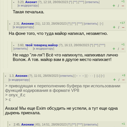
+1
3.23
,
Анонит
(
?
), 12:18, 28/09/2023 [
^
] [
^^
] [
^^^
] [
ответить
]
+
–
[
к модератору
]
/
Такая печалька.
+17
2.31
,
Аноним
(
31
), 12:33, 28/09/2023 [
^
] [
^^
] [
^^^
] [
ответить
]
[
↑
]
+
–
[
к модератору
]
/
На фоне того, что туда майор напихал, незаметно.
+1
3.60
,
твой товарищ майор
(
?
), 16:13, 28/09/2023 [
^
] [
^^
] [
^^^
]
+
–
[
ответить
]
[
к модератору
]
/
Не надо "ля-ля"! Всё что напихнуто, напихивал лично
Волож. А тов. майор вам в другое место напихает!
+3
1.3
,
Анонин
(
?
), 11:01, 28/09/2023 [
ответить
] [
﹢﹢﹢
] [
· · ·
]
[
↓
] [
↑
]
+
–
[
к модератору
]
/
> приводящая к переполнению буфера при использовании
функций кодирования в формате VP8
> onyx_if.c
> c
Ахаха! Мы еще Exim обсудить не успели, а тут еще одна
дырень приехала.
+1
2.45
,
Аноним
(
45
), 14:51, 28/09/2023 [
^
] [
^^
] [
^^^
] [
ответить
]