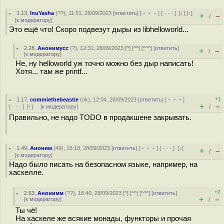
1.13
,
InuYasha
(
??
), 11:51, 28/09/2023 [
ответить
] [
﹢﹢﹢
] [
· · ·
]
[
↓
] [
↑
]
+
–
/
[
к модератору
]
Это ещё что! Скоро подвезут дыры из libhelloworld...
2.28
,
Анонимусс
(
?
), 12:31, 28/09/2023 [
^
] [
^^
] [
^^^
] [
ответить
]
+
–
/
[
к модератору
]
Не, ну helloworld уж точно можно без дыр написать!
Хотя... там же printf...
+1
1.17
,
commiethebeastie
(
ok
), 12:04, 28/09/2023 [
ответить
] [
﹢﹢﹢
]
+
–
[
· · ·
]
[
↑
] [
к модератору
]
/
Правильно, не надо TODO в продакшене закрывать.
1.49
,
Аноним
(
49
), 15:18, 28/09/2023 [
ответить
] [
﹢﹢﹢
] [
· · ·
]
[
↓
]
+
–
/
[
к модератору
]
Надо было писать на безопасном языке, например, на
хаскелле.
+2
2.63
,
Анонимм
(
??
), 16:40, 28/09/2023 [
^
] [
^^
] [
^^^
] [
ответить
]
+
–
[
к модератору
]
/
Ты чё!
На хаскеле же всякие монады, функторы и прочая