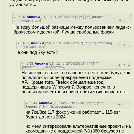
установить...
+1
3.16
,
Аноним
(
11
), 12:01, 28/09/2023 [
^
] [
^^
] [
^^^
] [
ответить
]
+
–
[
к модератору
]
/
Не вижу большой разницы между пользованием яндекс-
браузером и десяткой. Лучше свободные форки
4.21
,
Аноним
(
20
), 12:10, 28/09/2023 [
^
] [
^^
] [
^^^
] [
ответить
]
+
–
/
[
к модератору
]
а они под 7ку есть?
5.33
,
Аноним
(
11
), 12:40, 28/09/2023 [
^
] [
^^
] [
^^^
]
+
–
/
[
ответить
]
[
к модератору
]
Не интересовался, но наверняка есть или будут, как
появлялись после прекращения поддержки
XP. Кроме того, Firefox обещал ещё год
поддерживать Windows 7. Вопрос, конечно, в
реальном качестве и приватности этих вариантов...
6.43
,
Аноним
(
20
), 14:36, 28/09/2023 [
^
] [
^^
] [
^^^
]
+
–
/
[
ответить
]
[
↓
] [
к модератору
]
на 7ке/8ке 117 фокс уже не работает... 115-esr
будет до лета 2024
но меня интересовали альтернативные проекты на
хромодвижке с поддержкой 7/8 (360-браузер не