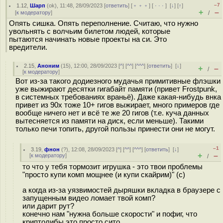
–7
1.12
,
Шарп
(
ok
), 11:48, 28/09/2023 [
ответить
] [
﹢﹢﹢
] [
· · ·
]
[
↓
] [
↑
]
+
–
[
к модератору
]
/
Опять сишка. Опять переполнение. Считаю, что нужно
увольнять с волчьим билетом людей, которые
пытаются начинать новые проекты на си. Это
вредители.
2.15
,
Аноним
(
15
), 12:00, 28/09/2023 [
^
] [
^^
] [
^^^
] [
ответить
]
[
↓
]
+
–
/
[
к модератору
]
Вот из-за такого додиезного мудачья примитивные флэшки
уже выжирают десятки гигабайт памяти (привет Frostpunk,
в системных требованиях враньё). Даже какая-нибудь внка
привет из 90х тоже 10+ гигов выжирает, много примеров где
вообще ничего нет и всё те же 20 гигов (т.е. куча данных
вытесняется из памяти на диск, если меньше). Такими
только печи топить, другой пользы принести они не могут.
–1
3.19
,
фнон
(
?
), 12:08, 28/09/2023 [
^
] [
^^
] [
^^^
] [
ответить
]
[
↓
]
+
–
[
к модератору
]
/
то что у тебя тормозит игрушка - это твои проблемы
"просто купи комп мощнее (и купи скайрим)" (с)
а когда из-за уязвимостей дыряшки вкладка в браузере с
запущенным видео ломает твой комп?
или дарит рут?
конечно нам "нужна больше скорости" и пофиг, что
криптолибы это просто сито