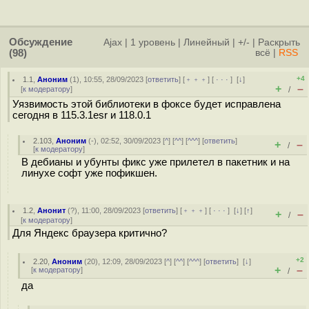
Обсуждение
Ajax
|
1 уровень
|
Линейный
|
+/-
|
Раскрыть
(98)
всё
|
RSS
+4
1.1
,
Аноним
(
1
), 10:55, 28/09/2023 [
ответить
] [
﹢﹢﹢
] [
· · ·
]
[
↓
]
+
–
[
к модератору
]
/
Уязвимость этой библиотеки в фоксе будет исправлена
сегодня в 115.3.1esr и 118.0.1
2.103
,
Аноним
(
-
), 02:52, 30/09/2023 [
^
] [
^^
] [
^^^
] [
ответить
]
+
–
/
[
к модератору
]
В дебианы и убунты фикс уже прилетел в пакетник и на
линухе софт уже пофикшен.
1.2
,
Анонит
(
?
), 11:00, 28/09/2023 [
ответить
] [
﹢﹢﹢
] [
· · ·
]
[
↓
] [
↑
]
+
–
/
[
к модератору
]
Для Яндекс браузера критично?
+2
2.20
,
Аноним
(
20
), 12:09, 28/09/2023 [
^
] [
^^
] [
^^^
] [
ответить
]
[
↓
]
+
–
[
к модератору
]
/
да