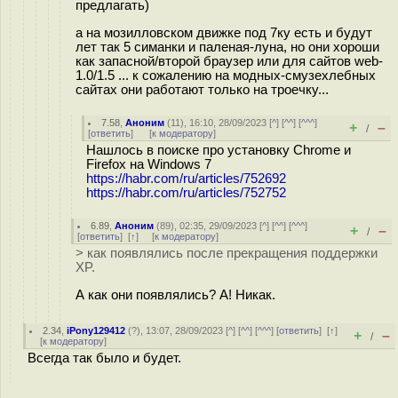
предлагать)
а на мозилловском движке под 7ку есть и будут
лет так 5 симанки и паленая-луна, но они хороши
как запасной/второй браузер или для сайтов web-
1.0/1.5 ... к сожалению на модных-смузехлебных
сайтах они работают только на троечку...
7.58
,
Аноним
(
11
), 16:10, 28/09/2023 [
^
] [
^^
] [
^^^
]
+
–
/
[
ответить
]
[
к модератору
]
Нашлось в поиске про установку Chrome и
Firefox на Windows 7
https://habr.com/ru/articles/752692
https://habr.com/ru/articles/752752
6.89
,
Аноним
(
89
), 02:35, 29/09/2023 [
^
] [
^^
] [
^^^
]
+
–
/
[
ответить
]
[
↑
] [
к модератору
]
> как появлялись после прекращения поддержки
XP.
А как они появлялись? А! Никак.
2.34
,
iPony129412
(
?
), 13:07, 28/09/2023 [
^
] [
^^
] [
^^^
] [
ответить
]
[
↑
]
+
–
/
[
к модератору
]
Всегда так было и будет.