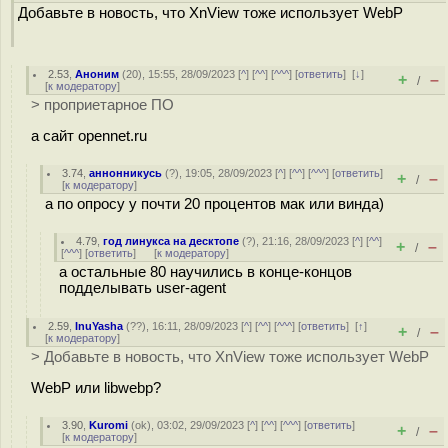
Добавьте в новость, что XnView тоже использует WebP
2.53
,
Аноним
(
20
), 15:55, 28/09/2023 [
^
] [
^^
] [
^^^
] [
ответить
]
[
↓
]
+
–
/
[
к модератору
]
> проприетарное ПО
а сайт opennet.ru
3.74
,
аннонникусь
(
?
), 19:05, 28/09/2023 [
^
] [
^^
] [
^^^
] [
ответить
]
+
–
/
[
к модератору
]
а по опросу у почти 20 процентов мак или винда)
4.79
,
год линукса на десктопе
(
?
), 21:16, 28/09/2023 [
^
] [
^^
]
+
–
/
[
^^^
] [
ответить
]
[
к модератору
]
а остальные 80 научились в конце-концов
подделывать user-agent
2.59
,
InuYasha
(
??
), 16:11, 28/09/2023 [
^
] [
^^
] [
^^^
] [
ответить
]
[
↑
]
+
–
/
[
к модератору
]
> Добавьте в новость, что XnView тоже использует WebP
WebP или libwebp?
3.90
,
Kuromi
(
ok
), 03:02, 29/09/2023 [
^
] [
^^
] [
^^^
] [
ответить
]
+
–
/
[
к модератору
]