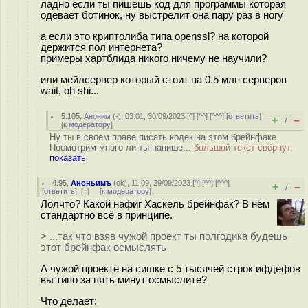
ладно если ты пишешь код для программы которая
одевает ботинок, ну выстрелит она пару раз в ногу
а если это криптолиба типа openssl? на которой
держится пол интернета?
примеры хартблида никого ничему не научили?
или мейлсервер который стоит на 0.5 млн серверов
wait, oh shi...
5.105
,
Аноним
(
-
), 03:01, 30/09/2023 [
^
] [
^^
] [
^^^
] [
ответить
]
+
–
/
[
к модератору
]
Ну ты в своем праве писать кодек на этом брейнфаке
Посмотрим много ли ты напише...
большой текст свёрнут,
показать
4.95
,
Аноньимъ
(
ok
), 11:09, 29/09/2023 [
^
] [
^^
] [
^^^
]
+
–
/
[
ответить
]
[
↑
] [
к модератору
]
Лолчто? Какой нафиг Хаскель брейнфак? В нём
стандартно всё в принципе.
> ...так что взяв чужой проект ты полгодика будешь
этот брейнфак осмыслять
А чужой проекте на сишке с 5 тысячей строк ифдефов
вы типо за пять минут осмыслите?
Что делает: