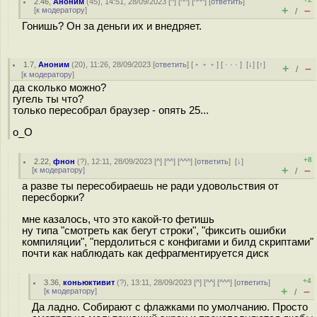
2.46
,
Аноним
(
45
), 14:51, 28/09/2023 [
^
] [
^^
] [
^^^
] [
ответить
]
+
–
[
к модератору
]
/
Гонишь? Он за деньги их и внедряет.
1.7
,
Аноним
(
20
), 11:26, 28/09/2023 [
ответить
] [
﹢﹢﹢
] [
· · ·
]
[
↓
] [
↑
]
+
–
/
[
к модератору
]
да сколько можно?
гугель ты что?
только пересобрал браузер - опять 25...
о_О
+8
2.22
,
фнон
(
?
), 12:11, 28/09/2023 [
^
] [
^^
] [
^^^
] [
ответить
]
[
↓
]
+
–
[
к модератору
]
/
а разве ты пересобираешь не ради удовольствия от
пересборки?
мне казалось, что это какой-то фетишь
ну типа "смотреть как бегут строки", "фиксить ошибки
компиляции", "пердолиться с конфигами и билд скриптами"
почти как наблюдать как дефрагментируется диск
+4
3.36
,
коньюктивит
(
?
), 13:11, 28/09/2023 [
^
] [
^^
] [
^^^
] [
ответить
]
+
–
[
к модератору
]
/
Да ладно. Собирают с флажками по умолчанию. Просто