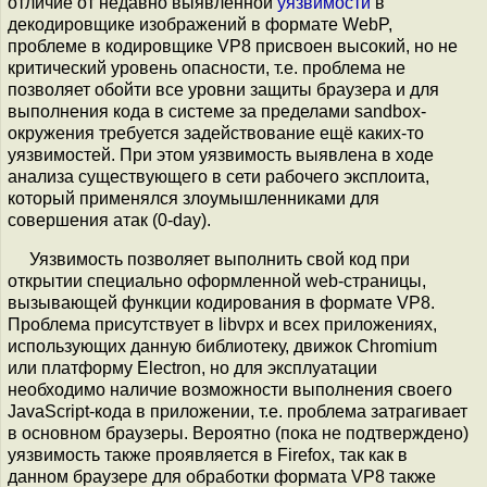
отличие от недавно выявленной
уязвимости
в
декодировщике изображений в формате WebP,
проблеме в кодировщике VP8 присвоен высокий, но не
критический уровень опасности, т.е. проблема не
позволяет обойти все уровни защиты браузера и для
выполнения кода в системе за пределами sandbox-
окружения требуется задействование ещё каких-то
уязвимостей. При этом уязвимость выявлена в ходе
анализа существующего в сети рабочего эксплоита,
который применялся злоумышленниками для
совершения атак (0-day).
Уязвимость позволяет выполнить свой код при
открытии специально оформленной web-страницы,
вызывающей функции кодирования в формате VP8.
Проблема присутствует в libvpx и всех приложениях,
использующих данную библиотеку, движок Chromium
или платформу Electron, но для эксплуатации
необходимо наличие возможности выполнения своего
JavaScript-кода в приложении, т.е. проблема затрагивает
в основном браузеры. Вероятно (пока не подтверждено)
уязвимость также проявляется в Firefox, так как в
данном браузере для обработки формата VP8 также