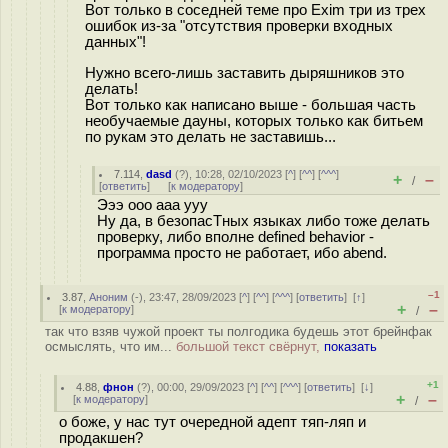
Вот только в соседней теме про Exim три из трех
ошибок из-за "отсутствия проверки входных
данных"!
Нужно всего-лишь заставить дыряшников это
делать!
Вот только как написано выше - большая часть
необучаемые дауны, которых только как битьем
по рукам это делать не заставишь...
7.114
,
dasd
(
?
), 10:28, 02/10/2023 [
^
] [
^^
] [
^^^
]
+
–
/
[
ответить
]
[
к модератору
]
Эээ ооо ааа ууу
Ну да, в безопасТных языках либо тоже делать
проверку, либо вполне defined behavior -
программа просто не работает, ибо abend.
–1
3.87
,
Аноним
(
-
), 23:47, 28/09/2023 [
^
] [
^^
] [
^^^
] [
ответить
]
[
↑
]
+
–
[
к модератору
]
/
так что взяв чужой проект ты полгодика будешь этот брейнфак
осмыслять, что им...
большой текст свёрнут,
показать
+1
4.88
,
фнон
(
?
), 00:00, 29/09/2023 [
^
] [
^^
] [
^^^
] [
ответить
]
[
↓
]
+
–
[
к модератору
]
/
о боже, у нас тут очередной адепт тяп-ляп и
продакшен?