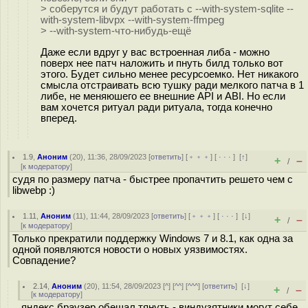
> соберутся и будут работать с --with-system-sqlite --
with-system-libvpx --with-system-ffmpeg
> --with-system-что-нибудь-ещё
Даже если вдруг у вас встроенная либа - можно
поверх нее патч наложить и пнуть билд только вот
этого. Будет сильно менее ресурсоемко. Нет никакого
смысла отстраивать всю тушку ради мелкого патча в 1
либе, не меняюшего ее внешние API и ABI. Но если
вам хочется ритуал ради ритуала, тогда конечно
вперед.
1.9
,
Аноним
(
20
), 11:36, 28/09/2023 [
ответить
] [
﹢﹢﹢
] [
· · ·
]
[
↑
]
+
–
/
[
к модератору
]
судя по размеру патча - быстрее пропачтить рeшeтo чем с
libwebp :)
1.11
,
Аноним
(
11
), 11:44, 28/09/2023 [
ответить
] [
﹢﹢﹢
] [
· · ·
]
[
↓
]
+
–
/
[
к модератору
]
Только прекратили поддержку Windows 7 и 8.1, как одна за
одной появляются новости о новых уязвимостях.
Совпадение?
2.14
,
Аноним
(
20
), 11:54, 28/09/2023 [
^
] [
^^
] [
^^^
] [
ответить
]
[
↓
]
+
–
/
[
к модератору
]
яндекс браузер обещал тянуть - виндузятники могут себе