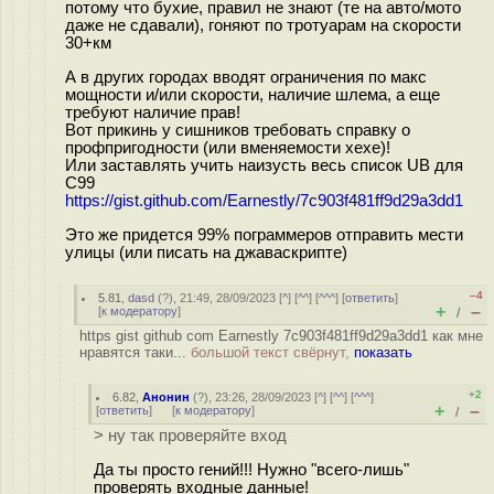
потому что бухие, правил не знают (те на авто/мото
даже не сдавали), гоняют по тротуарам на скорости
30+км
А в других городах вводят ограничения по макс
мощности и/или скорости, наличие шлема, а еще
требуют наличие прав!
Вот прикинь у сишников требовать справку о
профпригодности (или вменяемости хехе)!
Или заставлять учить наизусть весь список UB для
С99
https://gist.github.com/Earnestly/7c903f481ff9d29a3dd1
Это же придется 99% пограммеров отправить мести
улицы (или писать на джаваскрипте)
–4
5.81
,
dasd
(
?
), 21:49, 28/09/2023 [
^
] [
^^
] [
^^^
] [
ответить
]
+
–
[
к модератору
]
/
https gist github com Earnestly 7c903f481ff9d29a3dd1 как мне
нравятся таки...
большой текст свёрнут,
показать
+2
6.82
,
Анонин
(
?
), 23:26, 28/09/2023 [
^
] [
^^
] [
^^^
]
+
–
[
ответить
]
[
к модератору
]
/
> ну так проверяйте вход
Да ты просто гений!!! Нужно "всего-лишь"
проверять входные данные!