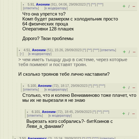
5.91
,
Аноним
(
91
), 04:06, 29/09/2023 [
^
] [
^^
] [
^^^
]
+
–
/
[
ответить
]
[
к модератору
]
Что она упрется то?
Комп будет размером с холодильник просто
64 физических проца
Оперативки 128 плашек
Дорого? Твои проблемы
4.51
,
Аноним
(
51
), 15:26, 28/09/2023 [
^
] [
^^
] [
^^^
] [
ответить
]
+
–
/
[
↑
] [
к модератору
]
> чем иметь тыщщу дыр в системе, через которые
тебя поимеют и поставят троян.
И сколько троянов тебе лично наставили?
5.100
,
Аноним
(
72
), 18:17, 29/09/2023 [
^
] [
^^
] [
^^^
]
+
–
/
[
ответить
]
[
к модератору
]
Столько, что и колено Вениаминово тоже плачет, что
мы их не вырезали я не знаю
6.101
,
Аноним
(
72
), 18:45, 29/09/2023 [
^
] [
^^
] [
^^^
]
+
–
/
[
ответить
]
[
к модератору
]
Вырезать кого собрались?- битКоинов с
Леви_а_фанами?
3.50
,
Анонимусс
(
?
), 15:24, 28/09/2023 [
^
] [
^^
] [
^^^
] [
ответить
]