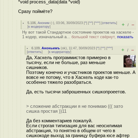
*void process_data(data *void)
Сразу поймёте?
5.106
,
Аноним
(
-
), 03:06, 30/09/2023 [
^
] [
^^
] [
^^^
] [
ответить
]
+
–
/
[
к модератору
]
Ну вот такой Стандартное состояние проектов на хаскеле -
1 кодер, изначальный а...
большой текст свёрнут,
показать
6.109
,
Аноньимъ
(
ok
), 11:47, 30/09/2023 [
^
] [
^^
] [
^^^
]
+
–
/
[
ответить
]
[
к модератору
]
Да, Хаскель программистов примерно в
тысячу, если не больше, раз меньше
сишников.
Поэтому конечно и участников проектов меньше. А
вовсе не потому, что в Хаскель коде как-то
особенно тяжело разобраться.
Да, есть тысячи заброшенных сишкопроеетов.
> сложение абстракции я не понимаю ((( зато
сишка простая ))11
Да без комментариев пожалуй.
Если строгая типизация для вас неосилимая
абстракция, то понятно в общем от чего в
сишкокоде выход за границу буфера юсе афтер