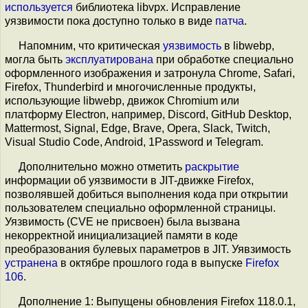
используется
библиотека libvpx. Исправление
уязвимости пока доступно только в виде
патча
.
Напомним, что критическая
уязвимость
в libwebp,
могла быть
эксплуатирована
при обработке специально
оформленного изображения и затронула Chrome, Safari,
Firefox, Thunderbird и многочисленные продукты,
использующие libwebp, движок Chromium или
платформу Electron, например, Discord, GitHub Desktop,
Mattermost, Signal, Edge, Brave, Opera, Slack, Twitch,
Visual Studio Code, Android, 1Password и Telegram.
Дополнительно можно отметить
раскрытие
информации об уязвимости в JIT-движке Firefox,
позволявшей добиться выполнения кода при открытии
пользователем специально оформленной страницы.
Уязвимость (CVE не присвоен) была вызвана
некорректной инициализацией памяти в коде
преобразования булевых параметров в JIT. Уявзимость
устранена
в октябре прошлого года в выпуске
Firefox
106
.
Дополнение 1: Выпущены обновления Firefox 118.0.1,