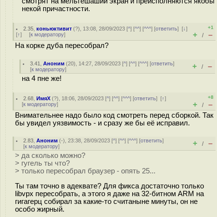
смотрят на мельтешаший экран и преисполняются якобы
некой причастности.
+1
2.35
,
коньюктивит
(
?
), 13:08, 28/09/2023 [
^
] [
^^
] [
^^^
] [
ответить
]
[
↓
]
+
–
[
↑
] [
к модератору
]
/
На корке дуба пересобрал?
3.41
,
Аноним
(
20
), 14:27, 28/09/2023 [
^
] [
^^
] [
^^^
] [
ответить
]
+
–
/
[
к модератору
]
на 4 пне же!
+8
2.68
,
ИмяХ
(
?
), 18:06, 28/09/2023 [
^
] [
^^
] [
^^^
] [
ответить
]
[
↑
]
+
–
[
к модератору
]
/
Внимательнее надо было код смотреть перед сборкой. Так
бы увидел уязвимость - и сразу же бы её исправил.
2.83
,
Аноним
(
-
), 23:38, 28/09/2023 [
^
] [
^^
] [
^^^
] [
ответить
]
+
–
/
[
к модератору
]
> да сколько можно?
> гугель ты что?
> только пересобрал браузер - опять 25...
Ты там точно в адеквате? Для фикса достаточно только
libvpx пересобрать, а этого я даже на 32-битном ARM на
гигагерц собирал за какие-то считаныне минуты, он не
особо жирный.