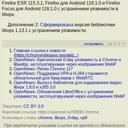
Firefox ESR 115.3.1, Firefox для Android 118.1.0 и Firefox
Focus для Android 118.1.0 с устранением уязвимости в
libvpx.
Дополнение 2:
Сформирована
версия библиотеки
libvpx 1.13.1 с устранением уязвимости.
+
–
исправить
/
+11
Главная ссылка к новости
(
https://chromereleases.googleb...
)
OpenNews: Критическая 0-day уязвимость в Chrome и
libwebp, эксплуатируемая через изображения WebP
OpenNews: Релиз Chrome 117
OpenNews: Поддержка VP8 и H.264 становится
обязательной для браузеров с WebRTC
OpenNews: Выпуск библиотек для кодирования видео
libvpx 1.8.0 и x265 3.0
OpenNews: Обновление LibreOffice с устранением
уязвимости, эксплуатируемой через изображения WebP
Лицензия:
CC BY 3.0
Короткая ссылка: https://opennet.ru/59838-chrome
Ключевые слова:
chrome
,
libvpx
,
0-day
,
vp8
При перепечатке указание ссылки на opennet.ru обязательно