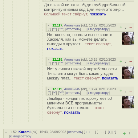
Да в какой ни ткни - будет зубодробильный
контринтуитивный код Для меня это жир...
большой текст свёрнут,
показать
12.117
,
Аноньимъ
(
ok
), 13:12, 02/10/2023
+
–
/
[
^
] [
^^
] [
^^^
] [
ответить
]
[
к модератору
]
Нет конечно, но если вы не знаете
Хаскеля, как вы можете делать
выводы о крутост...
текст свёрнут,
показать
12.118
,
Аноньимъ
(
ok
), 13:15, 02/10/2023
+
–
/
[
^
] [
^^
] [
^^^
] [
ответить
]
[
к модератору
]
Нет у сишки никакой портабельности
Типы инта могут быть какие угодно
между плат...
текст свёрнут,
показать
12.119
,
Аноньимъ
(
ok
), 13:24, 02/10/2023
+
–
/
[
^
] [
^^
] [
^^^
] [
ответить
]
[
к модератору
]
Лямбды - концепт которому лет 50
минимум ВСЕ программисты
буквально и не только...
текст
свёрнут,
показать
1.52
,
Kuromi
(
ok
), 15:43, 28/09/2023 [
ответить
] [
﹢﹢﹢
] [
· · ·
]
[
↓
] [
↑
]
+
–
/
[
к модератору
]