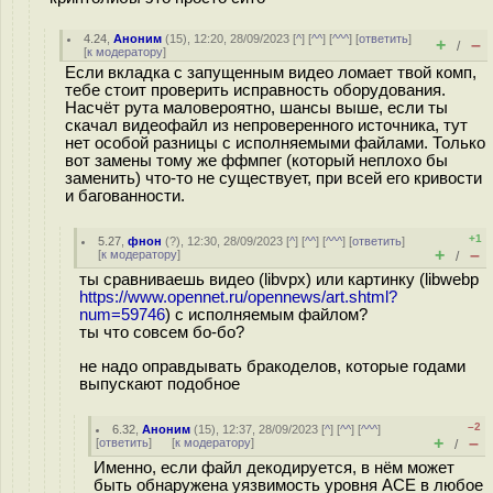
4.24
,
Аноним
(
15
), 12:20, 28/09/2023 [
^
] [
^^
] [
^^^
] [
ответить
]
+
–
/
[
к модератору
]
Если вкладка с запущенным видео ломает твой комп,
тебе стоит проверить исправность оборудования.
Насчёт рута маловероятно, шансы выше, если ты
скачал видеофайл из непроверенного источника, тут
нет особой разницы с исполняемыми файлами. Только
вот замены тому же ффмпег (который неплохо бы
заменить) что-то не существует, при всей его кривости
и багованности.
+1
5.27
,
фнон
(
?
), 12:30, 28/09/2023 [
^
] [
^^
] [
^^^
] [
ответить
]
+
–
[
к модератору
]
/
ты сравниваешь видео (libvpx) или картинку (libwebp
https://www.opennet.ru/opennews/art.shtml?
num=59746
) с исполняемым файлом?
ты что совсем бо-бо?
не надо оправдывать бракоделов, которые годами
выпускают подобное
–2
6.32
,
Аноним
(
15
), 12:37, 28/09/2023 [
^
] [
^^
] [
^^^
]
+
–
[
ответить
]
[
к модератору
]
/
Именно, если файл декодируется, в нём может
быть обнаружена уязвимость уровня ACE в любое