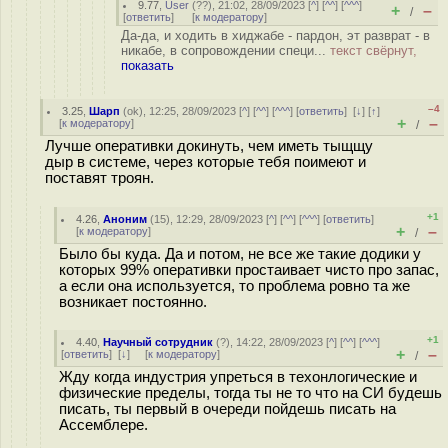
9.77
,
User
(
??
), 21:02, 28/09/2023 [
^
] [
^^
] [
^^^
]
+
–
/
[
ответить
]
[
к модератору
]
Да-да, и ходить в хиджабе - пардон, эт разврат - в
никабе, в сопровождении специ...
текст свёрнут,
показать
–4
3.25
,
Шарп
(
ok
), 12:25, 28/09/2023 [
^
] [
^^
] [
^^^
] [
ответить
]
[
↓
] [
↑
]
+
–
[
к модератору
]
/
Лучше оперативки докинуть, чем иметь тыщщу
дыр в системе, через которые тебя поимеют и
поставят троян.
+1
4.26
,
Аноним
(
15
), 12:29, 28/09/2023 [
^
] [
^^
] [
^^^
] [
ответить
]
+
–
[
к модератору
]
/
Было бы куда. Да и потом, не все же такие додики у
которых 99% оперативки простаивает чисто про запас,
а если она используется, то проблема ровно та же
возникает постоянно.
+1
4.40
,
Научный сотрудник
(
?
), 14:22, 28/09/2023 [
^
] [
^^
] [
^^^
]
+
–
[
ответить
]
[
↓
] [
к модератору
]
/
Жду когда индустрия упреться в техонлогические и
физические пределы, тогда ты не то что на СИ будешь
писать, ты первый в очереди пойдешь писать на
Ассемблере.