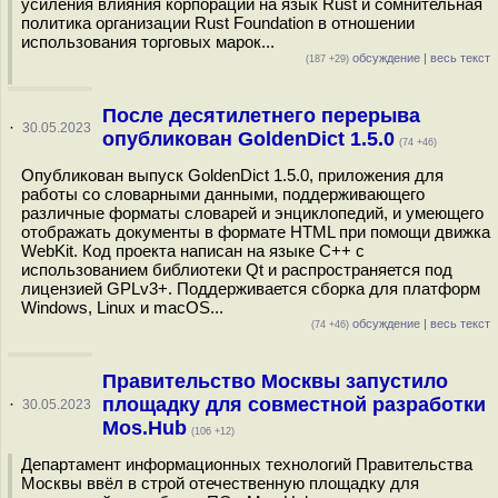
усиления влияния корпораций на язык Rust и сомнительная
политика организации Rust Foundation в отношении
использования торговых марок...
обсуждение
|
весь текст
(187 +29)
После десятилетнего перерыва
·
30.05.2023
опубликован GoldenDict 1.5.0
(74 +46)
Опубликован выпуск GoldenDict 1.5.0, приложения для
работы со словарными данными, поддерживающего
различные форматы словарей и энциклопедий, и умеющего
отображать документы в формате HTML при помощи движка
WebKit. Код проекта написан на языке С++ с
использованием библиотеки Qt и распространяется под
лицензией GPLv3+. Поддерживается сборка для платформ
Windows, Linux и macOS...
обсуждение
|
весь текст
(74 +46)
Правительство Москвы запустило
площадку для совместной разработки
·
30.05.2023
Mos.Hub
(106 +12)
Департамент информационных технологий Правительства
Москвы ввёл в строй отечественную площадку для