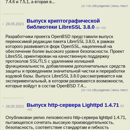
7.4.6 и 7.5.1, а вторая в...
обсуждение
|
весь текст
(22 +18)
Выпуск криптографической
·
28.05.2023
библиотеки LibreSSL 3.8.0
(29 +10)
Разработчики проекта OpenBSD представили выпуск
переносимой редакции пакета LibreSSL 3.8.0, в рамках
которого развивается форк OpenSSL, нацеленный на
обеспечение более высокого уровня безопасности. Проект
LibreSSL ориентирован на качественную поддержку
протоколов SSL/TLS с удалением излишней
функциональности, добавлением дополнительных средств
защиты и проведением значительной чистки и переработки
кодовой базы. Выпуск LibreSSL 3.8.0 рассматривается как
экспериментальный, в котором развиваются возможности,
которые войдут в состав OpenBSD 7.4...
обсуждение
|
весь текст
(29 +10)
Выпуск http-сервера Lighttpd 1.4.71
·
28.05.2023
(12
+20)
Опубликован релиз легковесного http-сервера lighttpd 1.4.71,
пытающегося сочетать высокую производительность,
безопасность, соответствие стандартам и гибкость