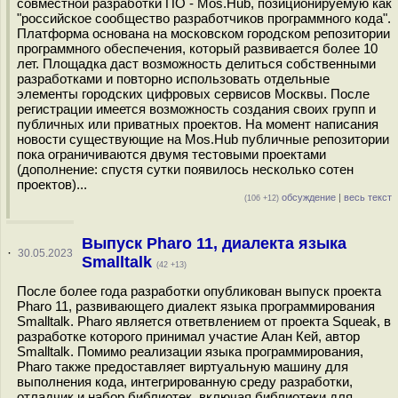
совместной разработки ПО - Mos.Hub, позиционируемую как
"российское сообщество разработчиков программного кода".
Платформа основана на московском городском репозитории
программного обеспечения, который развивается более 10
лет. Площадка даст возможность делиться собственными
разработками и повторно использовать отдельные
элементы городских цифровых сервисов Москвы. После
регистрации имеется возможность создания своих групп и
публичных или приватных проектов. На момент написания
новости существующие на Mos.Hub публичные репозитории
пока ограничиваются двумя тестовыми проектами
(дополнение: спустя сутки появилось несколько сотен
проектов)...
обсуждение
|
весь текст
(106 +12)
Выпуск Pharo 11, диалекта языка
·
30.05.2023
Smalltalk
(42 +13)
После более года разработки опубликован выпуск проекта
Pharo 11, развивающего диалект языка программирования
Smalltalk. Pharo является ответвлением от проекта Squeak, в
разработке которого принимал участие Алан Кей, автор
Smalltalk. Помимо реализации языка программирования,
Pharo также предоставляет виртуальную машину для
выполнения кода, интегрированную среду разработки,
отладчик и набор библиотек, включая библиотеки для