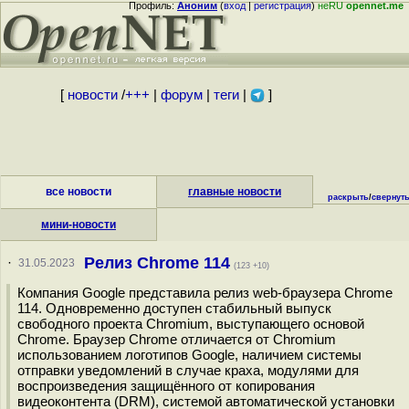
Профиль:
Аноним
(
вход
|
регистрация
)
неRU
opennet.me
[
новости
/
+++
|
форум
|
теги
|
]
все новости
главные новости
раскрыть
/
свернут
мини-новости
Релиз Chrome 114
·
31.05.2023
(123 +10)
Компания Google представила релиз web-браузера Chrome
114. Одновременно доступен стабильный выпуск
свободного проекта Chromium, выступающего основой
Chrome. Браузер Chrome отличается от Chromium
использованием логотипов Google, наличием системы
отправки уведомлений в случае краха, модулями для
воспроизведения защищённого от копирования
видеоконтента (DRM), системой автоматической установки