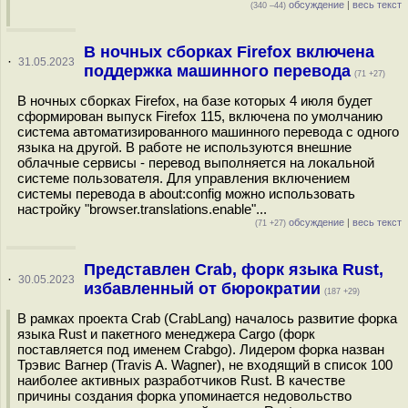
обсуждение
|
весь текст
(340 –44)
В ночных сборках Firefox включена
·
31.05.2023
поддержка машинного перевода
(71 +27)
В ночных сборках Firefox, на базе которых 4 июля будет
сформирован выпуск Firefox 115, включена по умолчанию
система автоматизированного машинного перевода с одного
языка на другой. В работе не используются внешние
облачные сервисы - перевод выполняется на локальной
системе пользователя. Для управления включением
системы перевода в about:config можно использовать
настройку "browser.translations.enable"...
обсуждение
|
весь текст
(71 +27)
Представлен Crab, форк языка Rust,
·
30.05.2023
избавленный от бюрократии
(187 +29)
В рамках проекта Crab (CrabLang) началось развитие форка
языка Rust и пакетного менеджера Cargo (форк
поставляется под именем Сrabgo). Лидером форка назван
Трэвис Вагнер (Travis A. Wagner), не входящий в список 100
наиболее активных разработчиков Rust. В качестве
причины создания форка упоминается недовольство