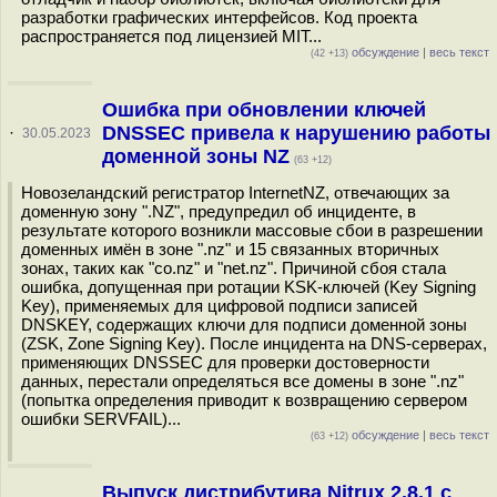
разработки графических интерфейсов. Код проекта
распространяется под лицензией MIT...
обсуждение
|
весь текст
(42 +13)
Ошибка при обновлении ключей
DNSSEC привела к нарушению работы
·
30.05.2023
доменной зоны NZ
(63 +12)
Новозеландский регистратор InternetNZ, отвечающих за
доменную зону ".NZ", предупредил об инциденте, в
результате которого возникли массовые сбои в разрешении
доменных имён в зоне ".nz" и 15 связанных вторичных
зонах, таких как "co.nz" и "net.nz". Причиной сбоя стала
ошибка, допущенная при ротации KSK-ключей (Key Signing
Key), применяемых для цифровой подписи записей
DNSKEY, содержащих ключи для подписи доменной зоны
(ZSK, Zone Signing Key). После инцидента на DNS-серверах,
применяющих DNSSEC для проверки достоверности
данных, перестали определяться все домены в зоне ".nz"
(попытка определения приводит к возвращению сервером
ошибки SERVFAIL)...
обсуждение
|
весь текст
(63 +12)
Выпуск дистрибутива Nitrux 2.8.1 с