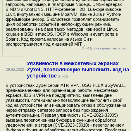
запросов, например, в платформе Node.js, DNS-серверах
BIND 9 и Knot DNS, HTTP-сервере H2O, Lua-фреймворке
Luvit, виртуальной машине MoarVM, языке Julia и Python-
фреймворке uvloop. Библиотека позволяет организовать
цикл обработки событий в неблокирующем режиме,
реализованный на базе таких методов, как epoll в Linux,
kqueue в BSD и macOS, IOCP в Windows и event ports в
Solaris. Код проекта написан на языке Си и
распространяется под лицензией MIT...
обсуждение
|
весь текст
(54 +26)
Уязвимости в межсетевых экранах
Zyxel, позволяющие выполнить код на
·
29.05.2023
устройстве
(71 +10)
В устройствах Zyxel серий ATP, VPN, USG FLEX и ZyWALL,
предназначенных для организации работы межсетевых
экранов, IDS и VPN на предприятиях, выявлены две
уязвимости, потенциально позволяющие выполнить свой
код на устройстве или инициировать отказ в обслуживании
через отправку сетевого запроса без прохождения
аутентификации. Первая уязвимость (CVE-2023-33009)
вызвана переполнением буфера в функции обработки
уведомлений, а вторая (CVE-2023-33010) - переполнением
буфера в функции обработки идентификаторов. Проблемы,