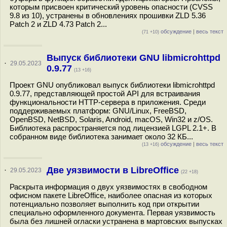
которым присвоен критический уровень опасности (CVSS
9.8 из 10), устранены в обновлениях прошивки ZLD 5.36
Patch 2 и ZLD 4.73 Patch 2...
обсуждение
|
весь текст
(71 +10)
Выпуск библиотеки GNU libmicrohttpd
·
29.05.2023
0.9.77
(13 +16)
Проект GNU опубликовал выпуск библиотеки libmicrohttpd
0.9.77, представляющей простой API для встраивания
функциональности HTTP-сервера в приложения. Среди
поддерживаемых платформ: GNU/Linux, FreeBSD,
OpenBSD, NetBSD, Solaris, Android, macOS, Win32 и z/OS.
Библиотека распространяется под лицензией LGPL 2.1+. В
собранном виде библиотека занимает около 32 КБ...
обсуждение
|
весь текст
(13 +16)
Две уязвимости в LibreOffice
·
29.05.2023
(22 +18)
Раскрыта информация о двух уязвимостях в свободном
офисном пакете LibreOffice, наиболее опасная из которых
потенциально позволяет выполнить код при открытии
специально оформленного документа. Первая уязвимость
была без лишней огласки устранена в мартовских выпусках