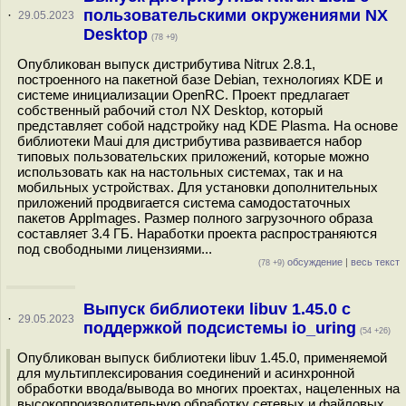
пользовательскими окружениями NX
·
29.05.2023
Desktop
(78 +9)
Опубликован выпуск дистрибутива Nitrux 2.8.1,
построенного на пакетной базе Debian, технологиях KDE и
системе инициализации OpenRC. Проект предлагает
собственный рабочий стол NX Desktop, который
представляет собой надстройку над KDE Plasma. На основе
библиотеки Maui для дистрибутива развивается набор
типовых пользовательских приложений, которые можно
использовать как на настольных системах, так и на
мобильных устройствах. Для установки дополнительных
приложений продвигается система самодостаточных
пакетов AppImages. Размер полного загрузочного образа
составляет 3.4 ГБ. Наработки проекта распространяются
под свободными лицензиями...
обсуждение
|
весь текст
(78 +9)
Выпуск библиотеки libuv 1.45.0 с
·
29.05.2023
поддержкой подсистемы io_uring
(54 +26)
Опубликован выпуск библиотеки libuv 1.45.0, применяемой
для мультиплексирования соединений и асинхронной
обработки ввода/вывода во многих проектах, нацеленных на
высокопроизводительную обработку сетевых и файловых