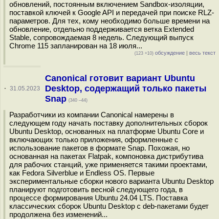
обновлений, постоянным включением Sandbox-изоляции,
поставкой ключей к Google API и передачей при поиске RLZ-
параметров. Для тех, кому необходимо больше времени на
обновление, отдельно поддерживается ветка Extended
Stable, сопровождаемая 8 недель. Следующий выпуск
Chrome 115 запланирован на 18 июля...
обсуждение
|
весь текст
(123 +10)
Canonical готовит вариант Ubuntu
Desktop, содержащий только пакеты
·
31.05.2023
Snap
(340 –44)
Разработчики из компании Canonical намерены в
следующем году начать поставку дополнительных сборок
Ubuntu Desktop, основанных на платформе Ubuntu Core и
включающих только приложения, оформленные с
использование пакетов в формате Snap. Похожая, но
основанная на пакетах Flatpak, компоновка дистрибутива
для рабочих станций, уже применяется такими проектами,
как Fedora Silverblue и Endless OS. Первые
экспериментальные сборки нового варианта Ubuntu Desktop
планируют подготовить весной следующего года, в
процессе формирования Ubuntu 24.04 LTS. Поставка
классических сборок Ubuntu Desktop с deb-пакетами будет
продолжена без изменений...