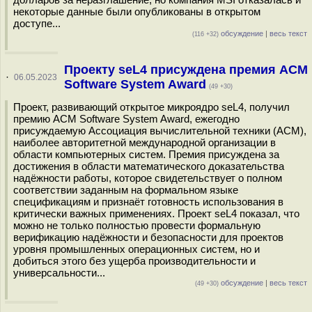
некоторые данные были опубликованы в открытом
доступе...
обсуждение
|
весь текст
(116 +32)
Проекту seL4 присуждена премия ACM
·
06.05.2023
Software System Award
(49 +30)
Проект, развивающий открытое микроядро seL4, получил
премию ACM Software System Award, ежегодно
присуждаемую Ассоциация вычислительной техники (ACM),
наиболее авторитетной международной организации в
области компьютерных систем. Премия присуждена за
достижения в области математического доказательства
надёжности работы, которое свидетельствует о полном
соответствии заданным на формальном языке
спецификациям и признаёт готовность использования в
критически важных применениях. Проект seL4 показал, что
можно не только полностью провести формальную
верификацию надёжности и безопасности для проектов
уровня промышленных операционных систем, но и
добиться этого без ущерба производительности и
универсальности...
обсуждение
|
весь текст
(49 +30)