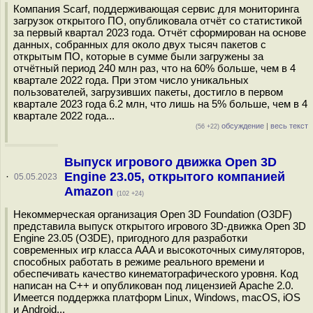
Компания Scarf, поддерживающая сервис для мониторинга
загрузок открытого ПО, опубликовала отчёт со статистикой
за первый квартал 2023 года. Отчёт сформирован на основе
данных, собранных для около двух тысяч пакетов с
открытым ПО, которые в сумме были загружены за
отчётный период 240 млн раз, что на 60% больше, чем в 4
квартале 2022 года. При этом число уникальных
пользователей, загрузивших пакеты, достигло в первом
квартале 2023 года 6.2 млн, что лишь на 5% больше, чем в 4
квартале 2022 года...
обсуждение
|
весь текст
(56 +22)
Выпуск игрового движка Open 3D
Engine 23.05, открытого компанией
·
05.05.2023
Amazon
(102 +24)
Некоммерческая организация Open 3D Foundation (O3DF)
представила выпуск открытого игрового 3D-движка Open 3D
Engine 23.05 (O3DE), пригодного для разработки
современных игр класса AAA и высокоточных симуляторов,
способных работать в режиме реального времени и
обеспечивать качество кинематографического уровня. Код
написан на С++ и опубликован под лицензией Apache 2.0.
Имеется поддержка платформ Linux, Windows, macOS, iOS
и Android...