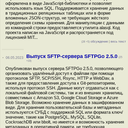
оформлена в виде JavaScript-библиотеки и позволяет
использовать язык SQL. Поддерживается хранение данных
в традиционных реляционных таблицах или в форме
вложенных JSON-структур, не требующих жёсткого
определения схемы хранения. Для манипуляции с данными
из командной строки предоставляется утилита alasql. Код
проекта написан на JavaScript и распространяется под
лицензией MIT...
обсуждение
|
весь текст
(28 +5)
Выпуск SFTP-сервера SFTPGo 2.5.0
·
06.05.2023
(25
+19)
Опубликован выпуск сервера SFTPGo 2.5.0, позволяющего
организовать удалённый доступ к файлам при помощи
протоколов SFTP, SCP/SSH, Rsync, HTTP и WebDav, а
также для предоставления доступа к Git-репозиториям,
используя протокол SSH. Данные могут отдаваться как с
локальной файловой системы, так и из внешних хранилищ,
совместимых с Amazon S3, Google Cloud Storage и Azure
Blob Storage. Возможно хранение данных в зашифрованном
виде. Для хранения пользовательской базы и метаданных
используются СУБД с поддержкой SQL или формата ключ/
значение, такие как PostgreSQL, MySQL, SQLite,
CockroachDB или bbolt, но имеется и возможность хранения
метаданных в оперативной памяти, не требующая