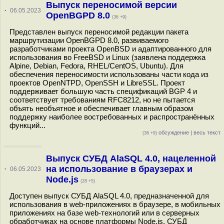
Выпуск переносимой версии
·
06.05.2023
OpenBGPD 8.0
(36 +9)
Представлен выпуск переносимой редакции пакета
маршрутизации OpenBGPD 8.0, развиваемого
разработчиками проекта OpenBSD и адаптированного для
использования во FreeBSD и Linux (заявлена поддержка
Alpine, Debian, Fedora, RHEL/CentOS, Ubuntu). Для
обеспечения переносимости использованы части кода из
проектов OpenNTPD, OpenSSH и LibreSSL. Проект
поддерживает большую часть спецификаций BGP 4 и
соответствует требованиям RFC8212, но не пытается
объять необъятное и обеспечивает главным образом
поддержку наиболее востребованных и распространённых
функций...
обсуждение
|
весь текст
(36 +9)
Выпуск СУБД AlaSQL 4.0, нацеленной
на использование в браузерах и
·
06.05.2023
Node.js
(28 +5)
Доступен выпуск СУБД AlaSQL 4.0, предназначенной для
использования в web-приложениях в браузере, в мобильных
приложениях на базе web-технологий или в серверных
обработчиках на основе платформы Node.js. СУБД