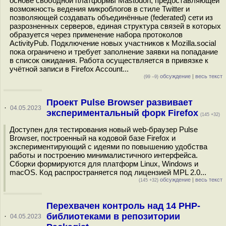
основе свободной платформы Mastodon, предоставляющей
возможность ведения микроблогов в стиле Twitter и
позволяющей создавать объединённые (federated) сети из
разрозненных серверов, единая структура связей в которых
образуется через применение набора протоколов
ActivityPub. Подключение новых участников к Mozilla.social
пока ограничено и требует заполнение заявки на попадание
в список ожидания. Работа осуществляется в привязке к
учётной записи в Firefox Account...
обсуждение
|
весь текст
(99 –9)
Проект Pulse Browser развивает
·
04.05.2023
экспериментальный форк Firefox
(145 +32)
Доступен для тестирования новый web-браузер Pulse
Browser, построенный на кодовой базе Firefox и
экспериментирующий с идеями по повышению удобства
работы и построению минималистичного интерфейса.
Сборки формируются для платформ Linux, Windows и
macOS. Код распространяется под лицензией MPL 2.0...
обсуждение
|
весь текст
(145 +32)
Перехвачен контроль над 14 PHP-
библиотеками в репозитории
·
04.05.2023