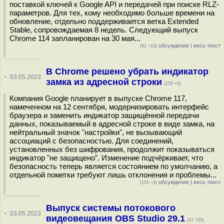
поставкой ключей к Google API и передачей при поиске RLZ-
параметров. Для тех, кому необходимо больше времени на
обновление, отдельно поддерживается ветка Extended
Stable, сопровождаемая 8 недель. Следующий выпуск
Chrome 114 запланирован на 30 мая...
обсуждение
|
весь текст
(61 +10)
В Chrome решено убрать индикатор
·
03.05.2023
замка из адресной строки
(155 +3)
Компания Google планирует в выпуске Chrome 117,
намеченном на 12 сентября, модернизировать интерфейс
браузера и заменить индикатор защищённой передачи
данных, показываемый в адресной строке в виде замка, на
нейтральный значок "настройки", не вызывающий
ассоциаций с безопасностью. Для соединений,
установленных без шифрования, продолжит показываться
индикатор "не защищено". Изменение подчёркивает, что
безопасность теперь является состоянием по умолчанию, а
отдельной пометки требуют лишь отклонения и проблемы...
обсуждение
|
весь текст
(155 +3)
Выпуск системы потокового
·
03.05.2023
видеовещания OBS Studio 29.1
(47 +25)