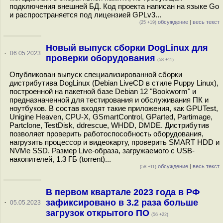
подключения внешней БД. Код проекта написан на языке Go
и распространяется под лицензией GPLv3...
обсуждение
|
весь текст
(25 +19)
Новый выпуск сборки DogLinux для
·
06.05.2023
проверки оборудования
(58 +11)
Опубликован выпуск специализированной сборки
дистрибутива DogLinux (Debian LiveCD в стиле Puppy Linux),
построенной на пакетной базе Debian 12 "Bookworm" и
предназначенной для тестирования и обслуживания ПК и
ноутбуков. В состав входят такие приложения, как GPUTest,
Unigine Heaven, CPU-X, GSmartControl, GParted, Partimage,
Partclone, TestDisk, ddrescue, WHDD, DMDE. Дистрибутив
позволяет проверить работоспособность оборудования,
нагрузить процессор и видеокарту, проверить SMART HDD и
NVMe SSD. Размер Live-образа, загружаемого с USB-
накопителей, 1.3 ГБ (torrent)...
обсуждение
|
весь текст
(58 +11)
В первом квартале 2023 года в РФ
зафиксировано в 3.2 раза больше
·
05.05.2023
загрузок открытого ПО
(56 +22)