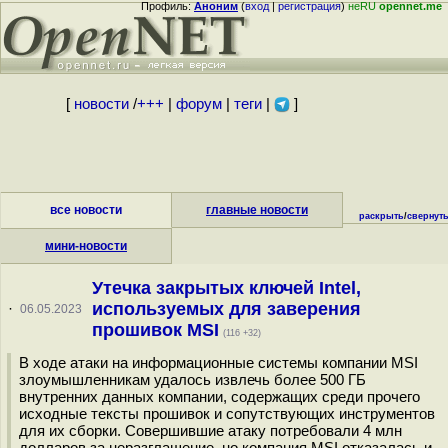
Профиль:
Аноним
(
вход
|
регистрация
)
неRU
opennet.me
[
новости
/
+++
|
форум
|
теги
|
]
все новости
главные новости
раскрыть
/
свернут
мини-новости
Утечка закрытых ключей Intel,
используемых для заверения
·
06.05.2023
прошивок MSI
(116 +32)
В ходе атаки на информационные системы компании MSI
злоумышленникам удалось извлечь более 500 ГБ
внутренних данных компании, содержащих среди прочего
исходные тексты прошивок и сопутствующих инструментов
для их сборки. Совершившие атаку потребовали 4 млн
долларов за неразглашение, но компания MSI отказалась и