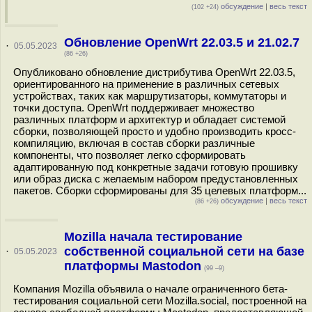
обсуждение
|
весь текст
(102 +24)
Обновление OpenWrt 22.03.5 и 21.02.7
·
05.05.2023
(86 +26)
Опубликовано обновление дистрибутива OpenWrt 22.03.5,
ориентированного на применение в различных сетевых
устройствах, таких как маршрутизаторы, коммутаторы и
точки доступа. OpenWrt поддерживает множество
различных платформ и архитектур и обладает системой
сборки, позволяющей просто и удобно производить кросс-
компиляцию, включая в состав сборки различные
компоненты, что позволяет легко сформировать
адаптированную под конкретные задачи готовую прошивку
или образ диска с желаемым набором предустановленных
пакетов. Сборки сформированы для 35 целевых платформ...
обсуждение
|
весь текст
(86 +26)
Mozilla начала тестирование
собственной социальной сети на базе
·
05.05.2023
платформы Mastodon
(99 –9)
Компания Mozilla объявила о начале ограниченного бета-
тестирования социальной сети Mozilla.social, построенной на