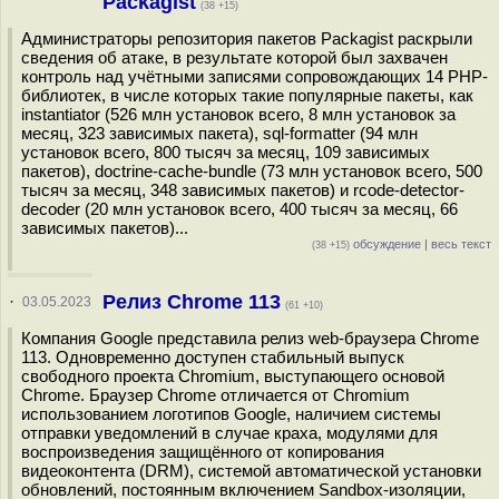
Packagist
(38 +15)
Администраторы репозитория пакетов Packagist раскрыли
сведения об атаке, в результате которой был захвачен
контроль над учётными записями сопровождающих 14 PHP-
библиотек, в числе которых такие популярные пакеты, как
instantiator (526 млн установок всего, 8 млн установок за
месяц, 323 зависимых пакета), sql-formatter (94 млн
установок всего, 800 тысяч за месяц, 109 зависимых
пакетов), doctrine-cache-bundle (73 млн установок всего, 500
тысяч за месяц, 348 зависимых пакетов) и rcode-detector-
decoder (20 млн установок всего, 400 тысяч за месяц, 66
зависимых пакетов)...
обсуждение
|
весь текст
(38 +15)
Релиз Chrome 113
·
03.05.2023
(61 +10)
Компания Google представила релиз web-браузера Chrome
113. Одновременно доступен стабильный выпуск
свободного проекта Chromium, выступающего основой
Chrome. Браузер Chrome отличается от Chromium
использованием логотипов Google, наличием системы
отправки уведомлений в случае краха, модулями для
воспроизведения защищённого от копирования
видеоконтента (DRM), системой автоматической установки
обновлений, постоянным включением Sandbox-изоляции,