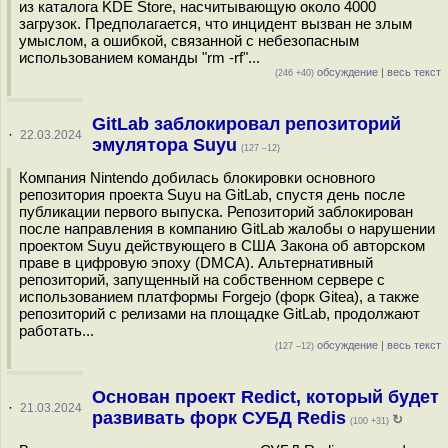
из каталога KDE Store, насчитывающую около 4000
загрузок. Предполагается, что инцидент вызван не злым
умыслом, а ошибкой, связанной с небезопасным
использованием команды "rm -rf"...
обсуждение
|
весь текст
(246 +40)
GitLab заблокировал репозиторий
·
22.03.2024
эмулятора Suyu
(127 –12)
Компания Nintendo добилась блокировки основного
репозитория проекта Suyu на GitLab, спустя день после
публикации первого выпуска. Репозиторий заблокирован
после направления в компанию GitLab жалобы о нарушении
проектом Suyu действующего в США Закона об авторском
праве в цифровую эпоху (DMCA). Альтернативный
репозиторий, запущенный на собственном сервере с
использованием платформы Forgejo (форк Gitea), а также
репозиторий с релизами на площадке GitLab, продолжают
работать...
обсуждение
|
весь текст
(127 –12)
Основан проект Redict, который будет
·
21.03.2024
развивать форк СУБД Redis
↻
(100 +31)