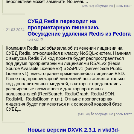
перспективе может заменить Nouveau...
обсуждение
|
весь текст
(255 +42)
СУБД Redis переходит на
проприетарную лицензию.
·
21.03.2024
Обсуждение удаления Redis из Fedora
↻
(148 +20)
Компания Redis Ltd объявила об изменении лицензии на
СУБД Redis, относящейся к классу NoSQL-систем. Начиная
с выпуска Redis 7.4 код проекта будет распространяться
под двумя проприетарными лицензиями RSALv2 (Redis
Source Available License v2) и SSPLv1 (Server Side Public
License v1), вместо ранее применявшейся лицензии BSD.
Ранее под проприетарной лицензией поставлялся только
код дополнительных модулей, в которых предлагались
расширенные возможности для корпоративных
пользователей (RediSearch, RedisGraph, RedisJSON,
RedisML, RedisBloom и т.п.). Отныне проприетарная
лицензия будет применяться и к основной кодовой базе
СУБД...
↻
обсуждение
|
весь текст
(148 +20)
Новые версии DXVK 2.3.1 и vkd3d-