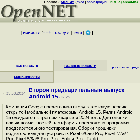
Профиль:
Аноним
(
вход
|
регистрация
)
неRU
opennet.me
[
новости
/
+++
|
форум
|
теги
|
]
все новости
главные новости
раскрыть
/
свернут
мини-новости
Второй предварительный выпуск
·
23.03.2024
Android 15
(114 +7)
Компания Google представила вторую тестовую версию
открытой мобильной платформы Android 15. Релиз Android
15 ожидается в третьем квартале 2024 года. Для оценки
новых возможностей платформы предложена программа
предварительного тестирования. Сборки прошивки
подготовлены для устройств Pixel 6/6a/6 Pro, Pixel 7/7a/7
Pro, Pixel 8/8a/8 Pro, Pixel Fold и Pixel Tablet...