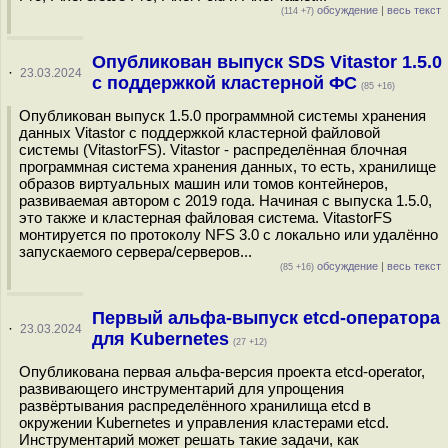
обсуждение
|
весь текст
(114 +7)
Опубликован выпуск SDS Vitastor 1.5.0
·
23.03.2024
с поддержкой кластерной ФС
(85 +16)
Опубликован выпуск 1.5.0 программной системы хранения
данных Vitastor с поддержкой кластерной файловой
системы (VitastorFS). Vitastor - распределённая блочная
программная система хранения данных, то есть, хранилище
образов виртуальных машин или томов контейнеров,
развиваемая автором с 2019 года. Начиная с выпуска 1.5.0,
это также и кластерная файловая система. VitastorFS
монтируется по протоколу NFS 3.0 с локально или удалённо
запускаемого сервера/серверов...
обсуждение
|
весь текст
(85 +16)
Первый альфа-выпуск etcd-оператора
·
23.03.2024
для Kubernetes
(27 +12)
Опубликована первая альфа-версия проекта etcd-operator,
развивающего инструментарий для упрощения
развёртывания распределённого хранилища etcd в
окружении Kubernetes и управления кластерами etcd.
Инструментарий может решать такие задачи, как