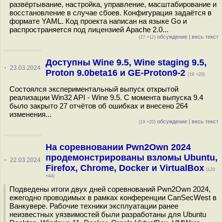
развёртывание, настройка, управление, масштабирование и
восстановление в случае сбоев. Конфигурация задаётся в
формате YAML. Код проекта написан на языке Go и
распространяется под лицензией Apache 2.0...
обсуждение
|
весь текст
(27 +12)
Доступны Wine 9.5, Wine staging 9.5,
·
23.03.2024
Proton 9.0beta16 и GE-Proton9-2
(19 +20)
Состоялся экспериментальный выпуск открытой
реализации Win32 API - Wine 9.5. С момента выпуска 9.4
было закрыто 27 отчётов об ошибках и внесено 264
изменения...
обсуждение
|
весь текст
(19 +20)
На соревновании Pwn2Own 2024
продемонстрированы взломы Ubuntu,
·
22.03.2024
Firefox, Chrome, Docker и VirtualBox
(120
+44)
Подведены итоги двух дней соревнований Pwn2Own 2024,
ежегодно проводимых в рамках конференции CanSecWest в
Ванкувере. Рабочие техники эксплуатации ранее
неизвестных уязвимостей были разработаны для Ubuntu