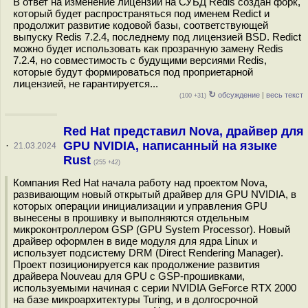
В ответ на изменение лицензии на СУБД Redis создан форк,
который будет распространяться под именем Redict и
продолжит развитие кодовой базы, соответствующей
выпуску Redis 7.2.4, последнему под лицензией BSD. Redict
можно будет использовать как прозрачную замену Redis
7.2.4, но совместимость с будущими версиями Redis,
которые будут формироваться под проприетарной
лицензией, не гарантируется...
↻
обсуждение
|
весь текст
(100 +31)
Red Hat представил Nova, драйвер для
GPU NVIDIA, написанный на языке
·
21.03.2024
Rust
(255 +42)
Компания Red Hat начала работу над проектом Nova,
развивающим новый открытый драйвер для GPU NVIDIA, в
которых операции инициализации и управления GPU
вынесены в прошивку и выполняются отдельным
микроконтроллером GSP (GPU System Processor). Новый
драйвер оформлен в виде модуля для ядра Linux и
использует подсистему DRM (Direct Rendering Manager).
Проект позиционируется как продолжение развития
драйвера Nouveau для GPU с GSP-прошивками,
используемыми начиная с серии NVIDIA GeForce RTX 2000
на базе микроархитектуры Turing, и в долгосрочной