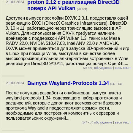
proton 2.12 c реализацией Direct3D
·
21.03.2024
поверх API Vulkan
(28 +24)
Доступен выпуск прослойки DXVK 2.3.1, предоставляющей
реализацию DXGI (DirectX Graphics Infrastructure), Direct3D
9, 10 и 11, работающую через трансляцию вызовов в API
Vulkan. Для использования DXVK требуется наличие
драйверов с поддержкой API Vulkan 1.3, таких как Mesa
RADV 22.0, NVIDIA 510.47.03, Intel ANV 22.0 и AMDVLK.
DXVK может применяться для запуска 3D-приложений и игр
в Linux при помощи Wine, выступая в качестве более
высокопроизводительной альтернативы встроенных в Wine
реализаций Direct3D 9/10/11, работающих поверх OpenGL...
обсуждение
|
весь текст
(28 +24)
Выпуск Wayland-Protocols 1.34
·
21.03.2024
(147 +14)
После полугода разработки опубликован выпуск пакета
wayland-protocols 1.34, содержащего набор протоколов и
расширений, которые дополняют возможности базового
протокола Wayland и предоставляют возможности,
необходимые для построения композитных серверов и
пользовательских окружений...
обсуждение
|
весь текст
(147 +14)