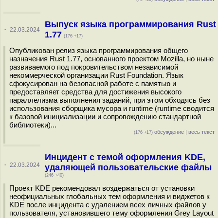
Выпуск языка программирования Rust
·
22.03.2024
1.77
(176 +17)
Опубликован релиз языка программирования общего
назначения Rust 1.77, основанного проектом Mozilla, но ныне
развиваемого под покровительством независимой
некоммерческой организации Rust Foundation. Язык
сфокусирован на безопасной работе с памятью и
предоставляет средства для достижения высокого
параллелизма выполнения заданий, при этом обходясь без
использования сборщика мусора и runtime (runtime сводится
к базовой инициализации и сопровождению стандартной
библиотеки)...
обсуждение
|
весь текст
(176 +17)
Инцидент с темой оформления KDE,
·
22.03.2024
удаляющей пользовательские файлы
(246 +40)
Проект KDE рекомендовал воздержаться от установки
неофициальных глобальных тем оформления и виджетов к
KDE после инцидента с удалением всех личных файлов у
пользователя, установившего тему оформления Grey Layout