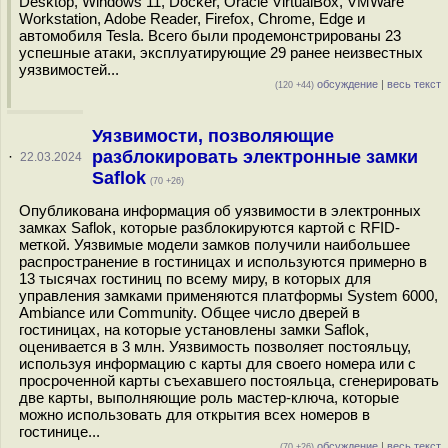
Desktop, Windows 11, Docker, Oracle VirtualBox, VMWare
Workstation, Adobe Reader, Firefox, Chrome, Edge и
автомобиля Tesla. Всего были продемонстрированы 23
успешные атаки, эксплуатирующие 29 ранее неизвестных
уязвимостей...
обсуждение
|
весь текст
(120 +44)
Уязвимости, позволяющие
разблокировать электронные замки
·
22.03.2024
Saflok
(70 +26)
Опубликована информация об уязвимости в электронных
замках Saflok, которые разблокируются картой с RFID-
меткой. Уязвимые модели замков получили наибольшее
распространение в гостиницах и используются примерно в
13 тысячах гостиниц по всему миру, в которых для
управления замками применяются платформы System 6000,
Ambiance или Community. Общее число дверей в
гостиницах, на которые установлены замки Saflok,
оценивается в 3 млн. Уязвимость позволяет постояльцу,
используя информацию с карты для своего номера или с
просроченной карты съехавшего постояльца, сгенерировать
две карты, выполняющие роль мастер-ключа, которые
можно использовать для открытия всех номеров в
гостинице...
обсуждение
|
весь текст
(70 +26)