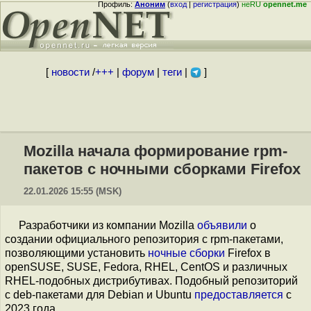
Профиль:
Аноним
(
вход
|
регистрация
)
неRU
opennet.me
[
новости
/
+++
|
форум
|
теги
|
]
Mozilla начала формирование rpm-
пакетов с ночными сборками Firefox
22.01.2026 15:55 (MSK)
Разработчики из компании Mozilla
объявили
о
создании официального репозитория с rpm-пакетами,
позволяющими установить
ночные сборки
Firefox в
openSUSE, SUSE, Fedora, RHEL, CentOS и различных
RHEL-подобных дистрибутивах. Подобный репозиторий
с deb-пакетами для Debian и Ubuntu
предоставляется
с
2023 года.