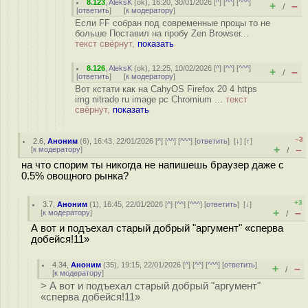
8.123
,
AleksK
(
ok
), 16:20, 30/01/2026 [
^
] [
^^
] [
^^^
]
+
–
/
[
ответить
]
[
к модератору
]
Если FF собран под современные процы то не
больше Поставил на пробу Zen Browser...
текст свёрнут,
показать
8.126
,
AleksK
(
ok
), 12:25, 10/02/2026 [
^
] [
^^
] [
^^^
]
+
–
/
[
ответить
]
[
к модератору
]
Вот кстати как на CahyOS Firefox 20 4 https
img nitrado ru image pc Chromium ...
текст
свёрнут,
показать
–3
2.6
,
Аноним
(
6
), 16:43, 22/01/2026 [
^
] [
^^
] [
^^^
] [
ответить
]
[
↓
] [
↑
]
+
–
[
к модератору
]
/
на что спорим ты никогда не напишешь браузер даже с
0.5% овощного рынка?
+3
3.7
,
Аноним
(
1
), 16:45, 22/01/2026 [
^
] [
^^
] [
^^^
] [
ответить
]
[
↓
]
+
–
[
к модератору
]
/
А вот и подъехал старый добрый "аргумент" «сперва
добейся!11»
4.34
,
Аноним
(
35
), 19:15, 22/01/2026 [
^
] [
^^
] [
^^^
] [
ответить
]
+
–
/
[
к модератору
]
> А вот и подъехал старый добрый "аргумент"
«сперва добейся!11»