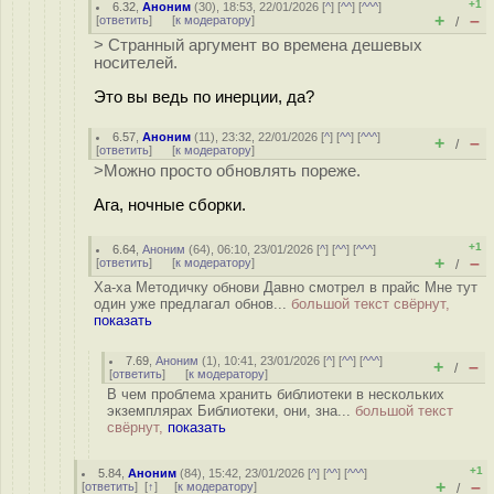
+1
6.32
,
Аноним
(
30
), 18:53, 22/01/2026 [
^
] [
^^
] [
^^^
]
+
–
[
ответить
]
[
к модератору
]
/
> Странный аргумент во времена дешевых
носителей.
Это вы ведь по инерции, да?
6.57
,
Аноним
(
11
), 23:32, 22/01/2026 [
^
] [
^^
] [
^^^
]
+
–
/
[
ответить
]
[
к модератору
]
>Можно просто обновлять пореже.
Ага, ночные сборки.
+1
6.64
,
Аноним
(
64
), 06:10, 23/01/2026 [
^
] [
^^
] [
^^^
]
+
–
[
ответить
]
[
к модератору
]
/
Ха-ха Методичку обнови Давно смотрел в прайс Мне тут
один уже предлагал обнов...
большой текст свёрнут,
показать
7.69
,
Аноним
(
1
), 10:41, 23/01/2026 [
^
] [
^^
] [
^^^
]
+
–
/
[
ответить
]
[
к модератору
]
В чем проблема хранить библиотеки в нескольких
экземплярах Библиотеки, они, зна...
большой текст
свёрнут,
показать
+1
5.84
,
Аноним
(
84
), 15:42, 23/01/2026 [
^
] [
^^
] [
^^^
]
+
–
[
ответить
]
[
↑
] [
к модератору
]
/