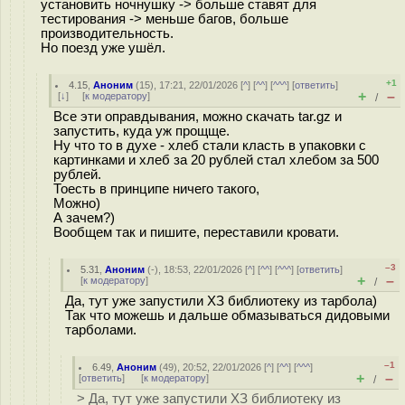
установить ночнушку -> больше ставят для
тестирования -> меньше багов, больше
производительность.
Но поезд уже ушёл.
+1
4.15
,
Аноним
(
15
), 17:21, 22/01/2026 [
^
] [
^^
] [
^^^
] [
ответить
]
+
–
[
↓
] [
к модератору
]
/
Все эти оправдывания, можно скачать tar.gz и
запустить, куда уж прощще.
Ну что то в духе - хлеб стали класть в упаковки с
картинками и хлеб за 20 рублей стал хлебом за 500
рублей.
Тоесть в принципе ничего такого,
Можно)
А зачем?)
Вообщем так и пишите, переставили кровати.
–3
5.31
,
Аноним
(
-
), 18:53, 22/01/2026 [
^
] [
^^
] [
^^^
] [
ответить
]
+
–
[
к модератору
]
/
Да, тут уже запустили ХЗ библиотеку из тарбола)
Так что можешь и дальше обмазываться дидовыми
тарболами.
–1
6.49
,
Аноним
(
49
), 20:52, 22/01/2026 [
^
] [
^^
] [
^^^
]
+
–
[
ответить
]
[
к модератору
]
/
> Да, тут уже запустили ХЗ библиотеку из