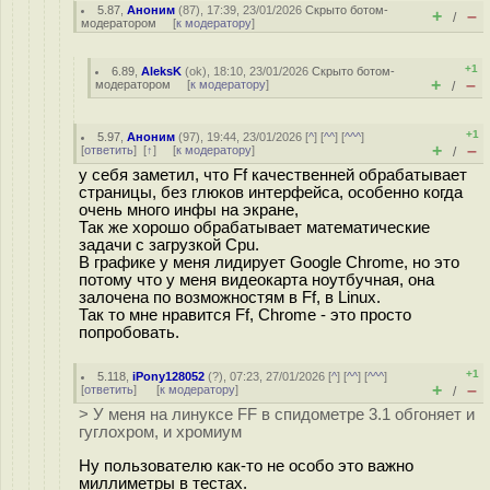
5.87
,
Аноним
(
87
), 17:39, 23/01/2026
Скрыто ботом-
+
–
/
модератором
[
к модератору
]
+1
6.89
,
AleksK
(
ok
), 18:10, 23/01/2026
Скрыто ботом-
+
–
модератором
[
к модератору
]
/
+1
5.97
,
Аноним
(
97
), 19:44, 23/01/2026 [
^
] [
^^
] [
^^^
]
+
–
[
ответить
]
[
↑
] [
к модератору
]
/
у себя заметил, что Ff качественней обрабатывает
страницы, без глюков интерфейса, особенно когда
очень много инфы на экране,
Так же хорошо обрабатывает математические
задачи с загрузкой Cpu.
В графике у меня лидирует Google Chrome, но это
потому что у меня видеокарта ноутбучная, она
залочена по возможностям в Ff, в Linux.
Так то мне нравится Ff, Chrome - это просто
попробовать.
+1
5.118
,
iPony128052
(
?
), 07:23, 27/01/2026 [
^
] [
^^
] [
^^^
]
+
–
[
ответить
]
[
к модератору
]
/
> У меня на линуксе FF в спидометре 3.1 обгоняет и
гуглохром, и хромиум
Ну пользователю как-то не особо это важно
миллиметры в тестах.