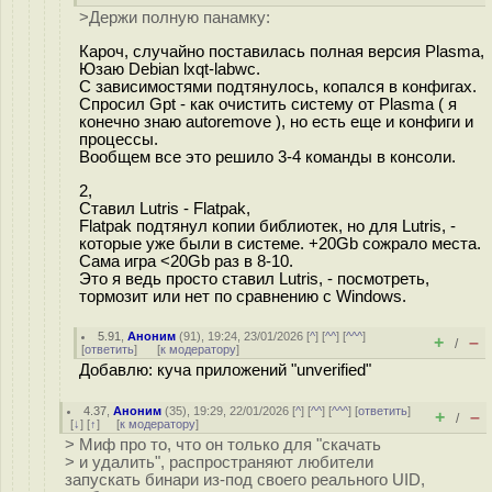
>Держи полную панамку:
Кароч, случайно поставилась полная версия Plasma,
Юзаю Debian lxqt-labwc.
С зависимостями подтянулось, копался в конфигах.
Спросил Gpt - как очистить систему от Plasma ( я
конечно знаю autoremove ), но есть еще и конфиги и
процессы.
Вообщем все это решило 3-4 команды в консоли.
2,
Ставил Lutris - Flatpak,
Flatpak подтянул копии библиотек, но для Lutris, -
которые уже были в системе. +20Gb сожрало места.
Сама игра <20Gb раз в 8-10.
Это я ведь просто ставил Lutris, - посмотреть,
тормозит или нет по сравнению с Windows.
5.91
,
Аноним
(
91
), 19:24, 23/01/2026 [
^
] [
^^
] [
^^^
]
+
–
/
[
ответить
]
[
к модератору
]
Добавлю: куча приложений "unverified"
4.37
,
Аноним
(
35
), 19:29, 22/01/2026 [
^
] [
^^
] [
^^^
] [
ответить
]
+
–
/
[
↓
] [
↑
] [
к модератору
]
> Миф про то, что он только для "скачать
> и удалить", распространяют любители
запускать бинари из-под своего реального UID,