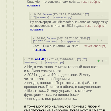
Спасибо, что успокоил сам себя ...
текст свёрнут,
показать
9.100
,
Аноним
(
97
), 21:23, 23/01/2026 [
^
] [
^^
]
+
–
/
[
^^^
] [
ответить
]
[
к модератору
]
Ну посмортри как Microsoft выпиливают поддержку
процессоров, считая пк 2017 года...
текст свёрнут,
показать
10.108
,
Аноним
(
108
), 05:57, 24/01/2026 [
^
]
+
–
/
[
^^
] [
^^^
] [
ответить
]
[
к модератору
]
Core 2 Duo выпилили, как жить ...
текст свёрнут,
показать
7.99
,
AleksK
(
ok
), 20:49, 23/01/2026 [
^
] [
^^
] [
^^^
]
+
–
/
[
ответить
]
[
↑
] [
к модератору
]
> Не, я сам знаю. У меня топовый планшет
и мобила самсунга за
> 2024 год и вин10 на десктопе. Я могу
читать-слать сообщения из
> винды, звонить. Перетаскивать файлы в
проводнике. Причём в обоих, в сасунговском
> files тоже... Я могу управлять многими
функциями тела из винды (если
> явно дать все разрешения)...
я тоже могу это на линуксе причём с любым
смартфоном на андроиде. Когда ноут и смарт в