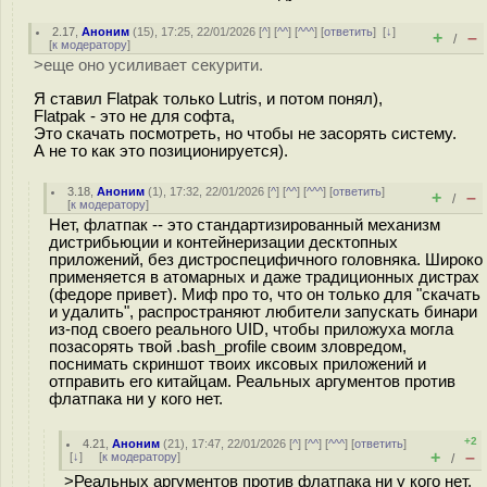
2.17
,
Аноним
(
15
), 17:25, 22/01/2026 [
^
] [
^^
] [
^^^
] [
ответить
]
[
↓
]
+
–
/
[
к модератору
]
>еще оно усиливает секурити.
Я ставил Flatpak только Lutris, и потом понял),
Flatpak - это не для софта,
Это скачать посмотреть, но чтобы не засорять систему.
А не то как это позиционируется).
3.18
,
Аноним
(
1
), 17:32, 22/01/2026 [
^
] [
^^
] [
^^^
] [
ответить
]
+
–
/
[
к модератору
]
Нет, флатпак -- это стандартизированный механизм
дистрибьюции и контейнеризации десктопных
приложений, без дистроспецифичного головняка. Широко
применяется в атомарных и даже традиционных дистрах
(федоре привет). Миф про то, что он только для "скачать
и удалить", распространяют любители запускать бинари
из-под своего реального UID, чтобы приложуха могла
позасорять твой .bash_profile своим зловредом,
поснимать скриншот твоих иксовых приложений и
отправить его китайцам. Реальных аргументов против
флатпака ни у кого нет.
+2
4.21
,
Аноним
(
21
), 17:47, 22/01/2026 [
^
] [
^^
] [
^^^
] [
ответить
]
+
–
[
↓
] [
к модератору
]
/
>Реальных аргументов против флатпака ни у кого нет.