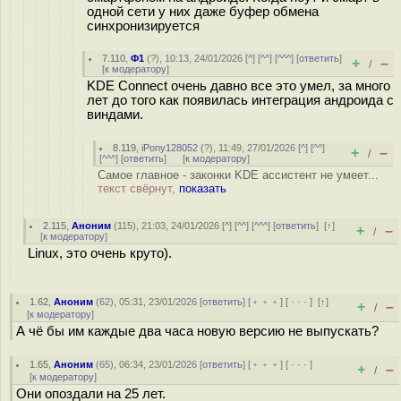
одной сети у них даже буфер обмена
синхронизируется
7.110
,
Ф1
(
?
), 10:13, 24/01/2026 [
^
] [
^^
] [
^^^
] [
ответить
]
+
–
/
[
к модератору
]
KDE Connect очень давно все это умел, за много
лет до того как появилась интеграция андроида с
виндами.
8.119
,
iPony128052
(
?
), 11:49, 27/01/2026 [
^
] [
^^
]
+
–
/
[
^^^
] [
ответить
]
[
к модератору
]
Самое главное - законки KDE ассистент не умеет...
текст свёрнут,
показать
2.115
,
Аноним
(
115
), 21:03, 24/01/2026 [
^
] [
^^
] [
^^^
] [
ответить
]
[
↑
]
+
–
/
[
к модератору
]
Linux, это очень круто).
1.62
,
Аноним
(
62
), 05:31, 23/01/2026 [
ответить
] [
﹢﹢﹢
] [
· · ·
]
[
↑
]
+
–
/
[
к модератору
]
А чё бы им каждые два часа новую версию не выпускать?
1.65
,
Аноним
(
65
), 06:34, 23/01/2026 [
ответить
] [
﹢﹢﹢
] [
· · ·
]
+
–
/
[
к модератору
]
Они опоздали на 25 лет.