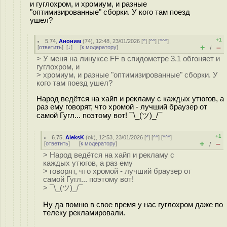
и гуглохром, и хромиум, и разные
"оптимизированные" сборки. У кого там поезд
ушел?
+1
5.74
,
Аноним
(
74
), 12:48, 23/01/2026 [
^
] [
^^
] [
^^^
]
+
–
[
ответить
]
[
↓
] [
к модератору
]
/
> У меня на линуксе FF в спидометре 3.1 обгоняет и
гуглохром, и
> хромиум, и разные "оптимизированные" сборки. У
кого там поезд ушел?
Народ ведётся на хайп и рекламу с каждых утюгов, а
раз ему говорят, что хромой - лучший браузер от
самой Гугл... поэтому вот! ¯\_(ツ)_/¯
+1
6.75
,
AleksK
(
ok
), 12:53, 23/01/2026 [
^
] [
^^
] [
^^^
]
+
–
[
ответить
]
[
к модератору
]
/
> Народ ведётся на хайп и рекламу с
каждых утюгов, а раз ему
> говорят, что хромой - лучший браузер от
самой Гугл... поэтому вот!
> ¯\_(ツ)_/¯
Ну да помню в свое время у нас гуглохром даже по
телеку рекламировали.