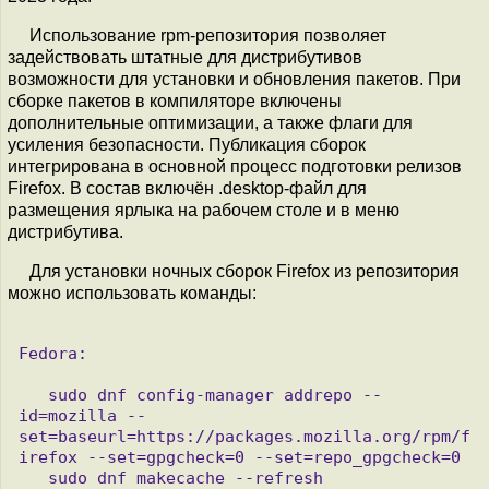
Использование rpm-репозитория позволяет
задействовать штатные для дистрибутивов
возможности для установки и обновления пакетов. При
сборке пакетов в компиляторе включены
дополнительные оптимизации, а также флаги для
усиления безопасности. Публикация сборок
интегрирована в основной процесс подготовки релизов
Firefox. В состав включён .desktop-файл для
размещения ярлыка на рабочем столе и в меню
дистрибутива.
Для установки ночных сборок Firefox из репозитория
можно использовать команды:
Fedora:

   sudo dnf config-manager addrepo --
id=mozilla --
set=baseurl=https://packages.mozilla.org/rpm/f
irefox --set=gpgcheck=0 --set=repo_gpgcheck=0

   sudo dnf makecache --refresh
