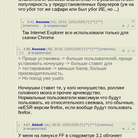
популярность у предустановленных браузеров (уж на
что убог тот же сафари или был убог ИЕ, но ...)
+1
5.41
,
Аноним
(
41
), 19:52, 22/01/2026 [
^
] [
^^
] [
^^^
]
+
–
[
ответить
]
[
к модератору
]
/
Так Internet Explorer все использовали только для
скачки Chrome
4.48
,
Аноним
(
49
), 20:50, 22/01/2026 [
^
] [
^^
] [
^^^
] [
ответить
]
+
–
/
[
↑
] [
к модератору
]
> Проще установка -> больше пользователей, проще
установить ночнушку -> больше ставят для
> тестирования -> меньше багов, больше
производительность.
> Но поезд уже ушёл.
Ночнушки ставят те, у кого ночнушество, роллинг
головного мозга и прочее арчеводство.
Нормальные пользователи максимум что будут
пользовать, из относительного свежака, это обычные,
неESR-версии firefox, если вообще будут пользовать
firefox.
+2
4.67
,
AleksK
(
ok
), 08:50, 23/01/2026 [
^
] [
^^
] [
^^^
] [
ответить
]
+
–
[
к модератору
]
/
У меня на линуксе FF в спидометре 3.1 обгоняет