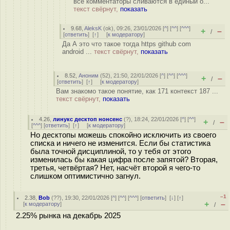
все комментаторы сливаются в единый о...
текст свёрнут,
показать
9.68
,
AleksK
(
ok
), 09:26, 23/01/2026 [
^
] [
^^
] [
^^^
]
+
–
/
[
ответить
]
[
↑
] [
к модератору
]
Да А это что такое тогда https github com
android ...
текст свёрнут,
показать
8.52
,
Аноним
(
52
), 21:50, 22/01/2026 [
^
] [
^^
] [
^^^
]
+
–
/
[
ответить
]
[
↑
] [
к модератору
]
Вам знакомо такое понятие, как 171 контекст 187 ...
текст свёрнут,
показать
4.26
,
линукс десктоп нонсенс
(
?
), 18:24, 22/01/2026 [
^
] [
^^
]
+
–
/
[
^^^
] [
ответить
]
[
↑
] [
к модератору
]
Но десктопы можешь спокойно исключить из своего
списка и ничего не изменится. Если бы статистика
была точной дисциплиной, то у тебя от этого
изменилась бы какая цифра после запятой? Вторая,
третья, четвёртая? Нет, насчёт второй я чего-то
слишком оптимистично загнул.
–1
2.38
,
Bob
(
??
), 19:30, 22/01/2026 [
^
] [
^^
] [
^^^
] [
ответить
]
[
↓
] [
↑
]
+
–
[
к модератору
]
/
2.25% рынка на декабрь 2025