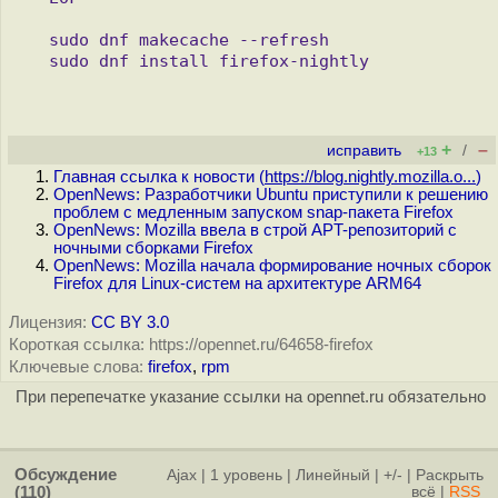
   sudo dnf makecache --refresh

+
–
исправить
/
+13
Главная ссылка к новости (
https://blog.nightly.mozilla.o...
)
OpenNews: Разработчики Ubuntu приступили к решению
проблем с медленным запуском snap-пакета Firefox
OpenNews: Mozilla ввела в строй APT-репозиторий с
ночными сборками Firefox
OpenNews: Mozilla начала формирование ночных сборок
Firefox для Linux-систем на архитектуре ARM64
Лицензия:
CC BY 3.0
Короткая ссылка: https://opennet.ru/64658-firefox
Ключевые слова:
firefox
,
rpm
При перепечатке указание ссылки на opennet.ru обязательно
Обсуждение
Ajax
|
1 уровень
|
Линейный
|
+/-
|
Раскрыть
(110)
всё
|
RSS