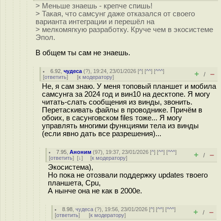
> Меньше знаешь - крепче спишь!
> Такая, что самсунг даже отказался от своего
варианта интеграции и перешёл на
> мелкомягкую разработку. Круче чем в экосистеме
Эпол.
В общем ты сам не знаешь.
6.92
,
чудеса
(
?
), 19:24, 23/01/2026 [
^
] [
^^
] [
^^^
]
+
–
/
[
ответить
]
[
к модератору
]
Не, я сам знаю. У меня топовый планшет и мобила
самсунга за 2024 год и вин10 на десктопе. Я могу
читать-слать сообщения из винды, звонить.
Перетаскивать файлы в проводнике. Причём в
обоих, в сасунговском files тоже... Я могу
управлять многими функциями тела из винды
(если явно дать все разрешения)...
7.95
,
Аноним
(
97
), 19:37, 23/01/2026 [
^
] [
^^
] [
^^^
]
+
–
/
[
ответить
]
[
↓
] [
к модератору
]
Экосистема),
Но пока не отозвали поддержку updates твоего
планшета, Cpu,
А нынче она не как в 2000е.
8.98
,
чудеса
(
?
), 19:56, 23/01/2026 [
^
] [
^^
] [
^^^
]
+
–
/
[
ответить
]
[
к модератору
]