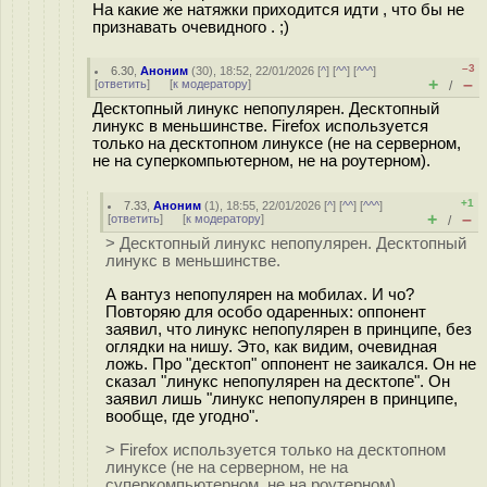
На какие же натяжки приходится идти , что бы не
признавать очевидного . ;)
–3
6.30
,
Аноним
(
30
), 18:52, 22/01/2026 [
^
] [
^^
] [
^^^
]
+
–
[
ответить
]
[
к модератору
]
/
Десктопный линукс непопулярен. Десктопный
линукс в меньшинстве. Firefox используется
только на десктопном линуксе (не на серверном,
не на суперкомпьютерном, не на роутерном).
+1
7.33
,
Аноним
(
1
), 18:55, 22/01/2026 [
^
] [
^^
] [
^^^
]
+
–
[
ответить
]
[
к модератору
]
/
> Десктопный линукс непопулярен. Десктопный
линукс в меньшинстве.
А вантуз непопулярен на мобилах. И чо?
Повторяю для особо одаренных: оппонент
заявил, что линукс непопулярен в принципе, без
оглядки на нишу. Это, как видим, очевидная
ложь. Про "десктоп" оппонент не заикался. Он не
сказал "линукс непопулярен на десктопе". Он
заявил лишь "линукс непопулярен в принципе,
вообще, где угодно".
> Firefox используется только на десктопном
линуксе (не на серверном, не на
суперкомпьютерном, не на роутерном).