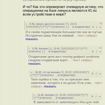
И чо? Как это опровергает очевидную истину, что
операционки на базе линукса являются #1 по
всем устройствам в мире?
–2
8.36
,
линукс десктоп нонсенс
(
?
), 19:24,
+
–
22/01/2026 [
^
] [
^^
] [
^^^
] [
ответить
]
[
↓
] [
к модератору
]
/
И в своём подавляющем большинстве они не гнутые
Исходнички шишь Как не извивай...
текст свёрнут,
показать
+1
9.39
,
Аноним
(
1
), 19:49, 22/01/2026 [
^
] [
^^
] [
^^^
]
+
–
[
ответить
]
[
↓
] [
к модератору
]
/
Отодвигание цели англ moving goalpost syndrome,
синдром отодвигания ворот ...
текст свёрнут,
показать
10.43
,
тот же аноним
(
?
), 20:32, 22/01/2026 [
^
]
+
–
/
[
^^
] [
^^^
] [
ответить
]
[
к модератору
]
Твоя ошибка в том, что ты присвоил мне
заявление, которого я не делал Я не утве...
текст
свёрнут,
показать
11.46
,
Аноним
(
1
), 20:40, 22/01/2026 [
^
] [
^^
]
+
–
/
[
^^^
] [
ответить
]
[
к модератору
]
В зависимости от заявляющего Или для тебя