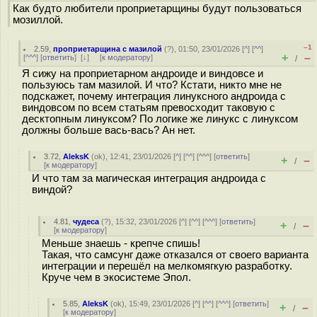
Как будто любители проприетарщины будут пользоваться
мозиллой.
–1
2.59
,
проприетарщина с мазилой
(
?
), 01:50, 23/01/2026 [
^
] [
^^
]
+
–
[
^^^
] [
ответить
]
[
↓
] [
к модератору
]
/
Я сижу на проприетарном андроиде и виндовсе и
пользуюсь там мазилой. И что? Кстати, никто мне не
подскажет, почему интеграция линуксного андроида с
виндовсом по всем статьям превосходит таковую с
десктопным линуксом? По логике же линукс с линуксом
должны больше вась-вась? Ан нет.
3.72
,
AleksK
(
ok
), 12:41, 23/01/2026 [
^
] [
^^
] [
^^^
] [
ответить
]
+
–
/
[
к модератору
]
И что там за магическая интеграция андроида с
виндой?
4.81
,
чудеса
(
?
), 15:32, 23/01/2026 [
^
] [
^^
] [
^^^
] [
ответить
]
+
–
/
[
к модератору
]
Меньше знаешь - крепче спишь!
Такая, что самсунг даже отказался от своего варианта
интеграции и перешёл на мелкомягкую разработку.
Круче чем в экосистеме Эпол.
5.85
,
AleksK
(
ok
), 15:49, 23/01/2026 [
^
] [
^^
] [
^^^
] [
ответить
]
+
–
/
[
к модератору
]