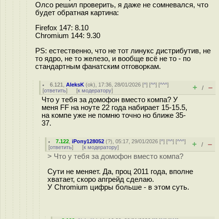
Олсо решил проверить, я даже не сомневался, что
будет обратная картина:
Firefox 147: 8.10
Chromium 144: 9.30
PS: естественно, что не тот линукс дистрибутив, не
то ядро, не то железо, и вообще всё не то - по
стандартным фанатским отговоркам.
6.121
,
AleksK
(
ok
), 17:36, 28/01/2026 [
^
] [
^^
] [
^^^
]
+
–
/
[
ответить
]
[
к модератору
]
Что у тебя за домофон вместо компа? У
меня FF на ноуте 22 года набирает 15-15.5,
на компе уже не помню точно но ближе 35-
37.
7.122
,
iPony128052
(
?
), 05:17, 29/01/2026 [
^
] [
^^
] [
^^^
]
+
–
/
[
ответить
]
[
к модератору
]
> Что у тебя за домофон вместо компа?
Сути не меняет. Да, проц 2011 года, вполне
хватает, скоро апгрейд сделаю.
У Chromium цифры больше - в этом суть.