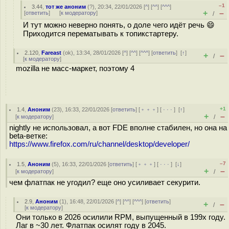
–1
3.44
,
тот же аноним
(
?
), 20:34, 22/01/2026 [
^
] [
^^
] [
^^^
]
+
–
[
ответить
]
[
к модератору
]
/
И тут можно неверно понять, о доле чего идёт речь 😄
Приходится перематывать к топикстартеру.
2.120
,
Fareast
(
ok
), 13:34, 28/01/2026 [
^
] [
^^
] [
^^^
] [
ответить
]
[
↑
]
+
–
/
[
к модератору
]
mozilla не масс-маркет, поэтому 4
+1
1.4
,
Аноним
(
23
), 16:33, 22/01/2026 [
ответить
] [
﹢﹢﹢
] [
· · ·
]
[
↑
]
+
–
[
к модератору
]
/
nightly не использовал, а вот FDE вполне стабилен, но она на
beta-ветке:
https://www.firefox.com/ru/channel/desktop/developer/
–7
1.5
,
Аноним
(
5
), 16:33, 22/01/2026 [
ответить
] [
﹢﹢﹢
] [
· · ·
]
[
↓
]
+
–
[
к модератору
]
/
чем флатпак не угодил? еще оно усиливает секурити.
2.9
,
Аноним
(
1
), 16:48, 22/01/2026 [
^
] [
^^
] [
^^^
] [
ответить
]
+
–
/
[
к модератору
]
Они только в 2026 осилили RPM, выпущенный в 199x году.
Лаг в ~30 лет. Флатпак осилят году в 2045.