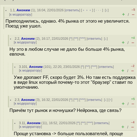
–5
1.1
,
Аноним
(
1
), 16:04, 22/01/2026 [
ответить
] [
﹢﹢﹢
] [
· · ·
]
[
↓
]
+
–
[
к модератору
]
/
Припозднились, однако. 4% рынка от этого не увеличится.
Поезд уже ушел.
+4
2.2
,
Аноним
(
2
), 16:17, 22/01/2026 [
^
] [
^^
] [
^^^
] [
ответить
]
[
↓
]
+
–
[
к модератору
]
/
Ну это в любом случае не дало бы больше 4% рынка,
евпочя.
–2
3.101
,
Аноним
(
101
), 22:20, 23/01/2026 [
^
] [
^^
] [
^^^
] [
ответить
]
+
–
[
к модератору
]
/
Уже дропают FF, скоро будет 3%. Но там есть поддержка
в виде linux который почему-то этот "браузер" ставит по
умолчанию.
+5
2.3
,
Аноним
(
3
), 16:32, 22/01/2026 [
^
] [
^^
] [
^^^
] [
ответить
]
[
↓
] [
↑
]
+
–
[
к модератору
]
/
Причём тут рынок и ночнушки? Нейронка, где связь?
–4
3.11
,
Аноним
(
11
), 16:52, 22/01/2026 [
^
] [
^^
] [
^^^
] [
ответить
]
+
–
[
к модератору
]
/
Проще установка -> больше пользователей, проще