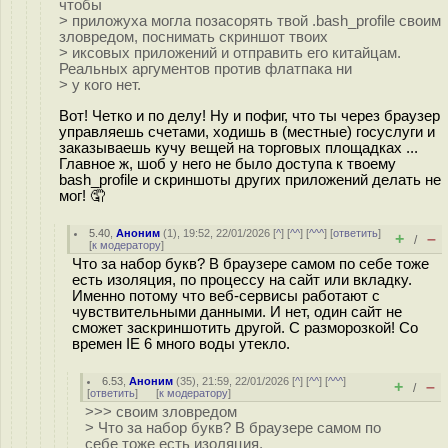
чтобы
> приложуха могла позасорять твой .bash_profile своим
зловредом, поснимать скриншот твоих
> иксовых приложений и отправить его китайцам.
Реальных аргументов против флатпака ни
> у кого нет.
Вот! Четко и по делу! Ну и пофиг, что ты через браузер
управляешь счетами, ходишь в (местные) госуслуги и
заказываешь кучу вещей на торговых площадках ...
Главное ж, шоб у него не было доступа к твоему
bash_profile и скриншоты других приложений делать не
мог! 🤦
5.40
,
Аноним
(
1
), 19:52, 22/01/2026 [
^
] [
^^
] [
^^^
] [
ответить
]
+
–
/
[
к модератору
]
Что за набор букв? В браузере самом по себе тоже
есть изоляция, по процессу на сайт или вкладку.
Именно потому что веб-сервисы работают с
чувствительными данными. И нет, один сайт не
сможет заскриншотить другой. С разморозкой! Со
времен IE 6 много воды утекло.
6.53
,
Аноним
(
35
), 21:59, 22/01/2026 [
^
] [
^^
] [
^^^
]
+
–
/
[
ответить
]
[
к модератору
]
>>> своим зловредом
> Что за набор букв? В браузере самом по
себе тоже есть изоляция,