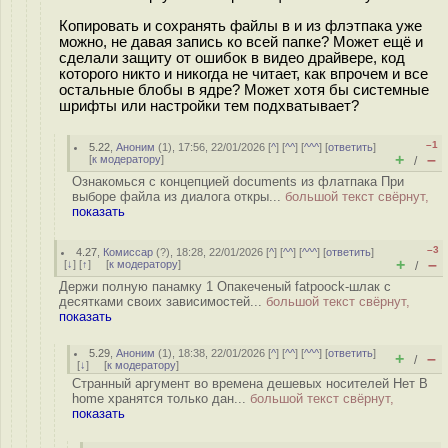
Копировать и сохранять файлы в и из флэтпака уже
можно, не давая запись ко всей папке? Может ещё и
сделали защиту от ошибок в видео драйвере, код
которого никто и никогда не читает, как впрочем и все
остальные блобы в ядре? Может хотя бы системные
шрифты или настройки тем подхватывает?
–1
5.22
,
Аноним
(
1
), 17:56, 22/01/2026 [
^
] [
^^
] [
^^^
] [
ответить
]
+
–
[
к модератору
]
/
Ознакомься с концепцией documents из флатпака При
выборе файла из диалога откры...
большой текст свёрнут,
показать
–3
4.27
,
Комиссар
(
?
), 18:28, 22/01/2026 [
^
] [
^^
] [
^^^
] [
ответить
]
+
–
[
↓
] [
↑
] [
к модератору
]
/
Держи полную панамку 1 Опакеченый fatpoock-шлак с
десятками своих зависимостей...
большой текст свёрнут,
показать
5.29
,
Аноним
(
1
), 18:38, 22/01/2026 [
^
] [
^^
] [
^^^
] [
ответить
]
+
–
/
[
↓
] [
к модератору
]
Странный аргумент во времена дешевых носителей Нет В
home хранятся только дан...
большой текст свёрнут,
показать