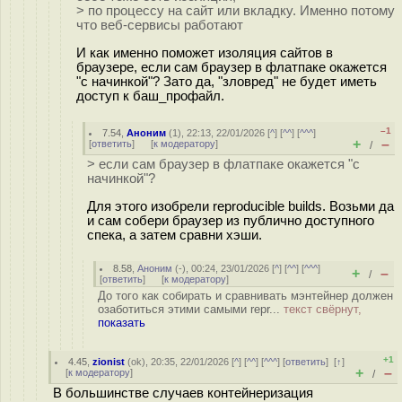
> по процессу на сайт или вкладку. Именно потому
что веб-сервисы работают
И как именно поможет изоляция сайтов в
браузере, если сам браузер в флатпаке окажется
"с начинкой"? Зато да, "зловред" не будет иметь
доступ к баш_профайл.
–1
7.54
,
Аноним
(
1
), 22:13, 22/01/2026 [
^
] [
^^
] [
^^^
]
+
–
[
ответить
]
[
к модератору
]
/
> если сам браузер в флатпаке окажется "с
начинкой"?
Для этого изобрели reproducible builds. Возьми да
и сам собери браузер из публично доступного
спека, а затем сравни хэши.
8.58
,
Аноним
(
-
), 00:24, 23/01/2026 [
^
] [
^^
] [
^^^
]
+
–
/
[
ответить
]
[
к модератору
]
До того как собирать и сравнивать мэнтейнер должен
озаботиться этими самыми repr...
текст свёрнут,
показать
+1
4.45
,
zionist
(
ok
), 20:35, 22/01/2026 [
^
] [
^^
] [
^^^
] [
ответить
]
[
↑
]
+
–
[
к модератору
]
/
В большинстве случаев контейнеризация