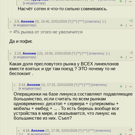
+
–
/
[
к модератору
]
Насчёт сотен я что-то сильно сомневаюсь.
+2
2.8
,
Аноним
(
8
), 16:46, 22/01/2026 [
^
] [
^^
] [
^^^
] [
ответить
]
[
↑
]
+
–
[
к модератору
]
/
> 4% рынка от этого не увеличится
Да и пофиг.
–1
2.13
,
Аноним
(
13
), 16:56, 22/01/2026 [
^
] [
^^
] [
^^^
] [
ответить
]
[
↓
]
+
–
[
к модератору
]
/
Какая доля пресловутого рынка у ВСЕХ линеклонов
вместе взятых и где там поезд ? ЭТО почему то не
беспокоит .
3.14
,
Аноним
(
1
), 17:15, 22/01/2026 [
^
] [
^^
] [
^^^
] [
ответить
]
+
–
/
[
к модератору
]
Операционки на базе линукса составляют подавляющее
большинство, если считать по всем рынкам
одновременно: десктоп + сервера + суперкомпы +
мобилы + ембед + ... . То есть берешь вообще все
устройства в мире, и оказывается, что линукс на
большинстве из них. Съел?
–2
4.19
,
Аноним
(
2
), 17:38, 22/01/2026 [
^
] [
^^
] [
^^^
] [
ответить
]
+
–
[
↓
] [
к модератору
]
/