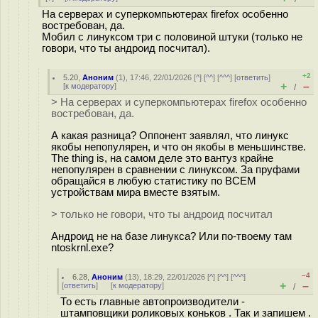
На серверах и суперкомпьютерах firefox особенно
востребован, да.
Мобил с линуксом три с половиной штуки (только не
говори, что ты андроид посчитал).
+2
5.20
,
Аноним
(
1
), 17:46, 22/01/2026 [
^
] [
^^
] [
^^^
] [
ответить
]
+
–
[
к модератору
]
/
> На серверах и суперкомпьютерах firefox особенно
востребован, да.
А какая разница? Оппонент заявлял, что линукс
якобы непопулярен, и что он якобы в меньшинстве.
The thing is, на самом деле это вантуз крайне
непопулярен в сравнении с линуксом. За пруфами
обращайся в любую статистику по ВСЕМ
устройствам мира вместе взятым.
> только не говори, что ты андроид посчитал
Андроид не на базе линукса? Или по-твоему там
ntoskrnl.exe?
–4
6.28
,
Аноним
(
13
), 18:29, 22/01/2026 [
^
] [
^^
] [
^^^
]
+
–
[
ответить
]
[
к модератору
]
/
То есть главные автопроизводители -
штамповщики роликовых коньков . Так и запишем .