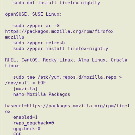
   sudo dnf install firefox-nightly

openSUSE, SUSE Linux:

   sudo zypper ar -G 
https://packages.mozilla.org/rpm/firefox 
mozilla

   sudo zypper refresh

   sudo zypper install firefox-nightly

RHEL, CentOS, Rocky Linux, Alma Linux, Oracle 
Linux

   sudo tee /etc/yum.repos.d/mozilla.repo > 
/dev/null < EOF

   [mozilla]

   name=Mozilla Packages

baseurl=https://packages.mozilla.org/rpm/firef
ox

   enabled=1

   repo_gpgcheck=0

   gpgcheck=0

   EOF
