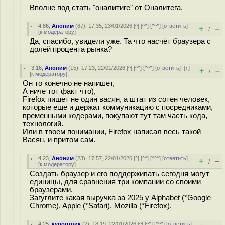
Вполне под стать "оналитиге" от Оналитега.
4.86
,
Аноним
(
87
), 17:35, 23/01/2026 [
^
] [
^^
] [
^^^
] [
ответить
]
+
–
/
[
к модератору
]
Да, спасибо, увидели уже. Та что насчёт браузера с
долей процента рынка?
3.16
,
Аноним
(
15
), 17:23, 22/01/2026 [
^
] [
^^
] [
^^^
] [
ответить
]
[
↑
]
+
–
/
[
к модератору
]
Он то конечно не напишет,
А ниче тот факт что),
Firefox пишет не один васян, а штат из сотен человек,
которые еще и держат коммуникацию с посредниками,
временными кодерами, покупают тут там часть кода,
технологий.
Или в твоем понимании, Firefox написал весь такой
Васян, и притом сам.
4.23
,
Аноним
(
23
), 17:57, 22/01/2026 [
^
] [
^^
] [
^^^
] [
ответить
]
+
–
/
[
к модератору
]
Создать браузер и его поддерживать сегодня могут
единицы, для сравнения три компании со своими
браузерами.
Загуглите какая выручка за 2025 у Alphabet (*Google
Chrome), Apple (*Safari), Mozilla (*Firefox).
4.25
,
курортник
(
?
), 18:19, 22/01/2026 [
^
] [
^^
] [
^^^
] [
ответить
]