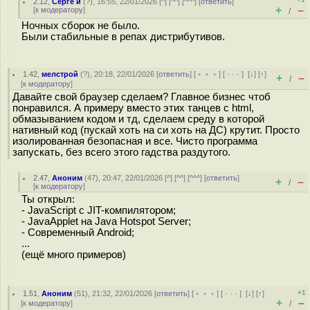
2.12
,
Серге й
(
?
), 16:55, 22/01/2026 [
^
] [
^^
] [
^^^
] [
ответить
]
+
–
[
к модератору
]
/
Ночных сборок не было.
Были стабильные в репах дистрибутивов.
1.42
,
мелстрой
(
?
), 20:18, 22/01/2026 [
ответить
] [
﹢﹢﹢
] [
· · ·
]
[
↓
] [
↑
]
+
–
/
[
к модератору
]
Давайте свой браузер сделаем? Главное бизнес чтоб
понравился. А примеру вместо этих танцев с html,
обмазыванием кодом и тд, сделаем среду в которой
нативный код (пускай хоть на си хоть на ДС) крутит. Просто
изолированная безопасная и все. Чисто программа
запускать, без всего этого гадства раздутого.
2.47
,
Аноним
(
47
), 20:47, 22/01/2026 [
^
] [
^^
] [
^^^
] [
ответить
]
+
–
/
[
к модератору
]
Ты открыл:
- JavaScript с JIT-компилятором;
- JavaApplet на Java Hotspot Server;
- Современный Android;
...
(ещё много примеров)
+1
1.51
,
Аноним
(
51
), 21:32, 22/01/2026 [
ответить
] [
﹢﹢﹢
] [
· · ·
]
[
↓
] [
↑
]
+
–
[
к модератору
]
/