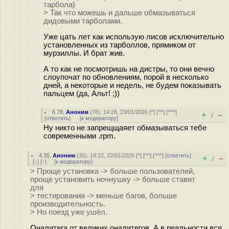
тарбола)
> Так что можешь и дальше обмазываться
дидовыми тарболами.
Уже цать лет как использую лисов исключительно
установленных из тарболлов, прямиком от
мурзиллы. И брат жив.
А то как не посмотришь на дистры, то они вечно
слоупочат по обновлениям, порой в несколько
дней, а некоторые и недель, не будем показывать
пальцем (да, Альт! ;))
6.78
,
Аноним
(
78
), 14:28, 23/01/2026 [
^
] [
^^
] [
^^^
]
+
–
/
[
ответить
]
[
к модератору
]
Ну никто не запрещщаяет обмазываться тебе
современными .rpm.
4.35
,
Аноним
(
35
), 19:22, 22/01/2026 [
^
] [
^^
] [
^^^
] [
ответить
]
+
–
/
[
↓
] [
↑
] [
к модератору
]
> Проще установка -> больше пользователей,
проще установить ночнушку -> больше ставят
для
> тестирования -> меньше багов, больше
производительность.
> Но поезд уже ушёл.
Оналитега от великих оналитегов. А в реальности вся