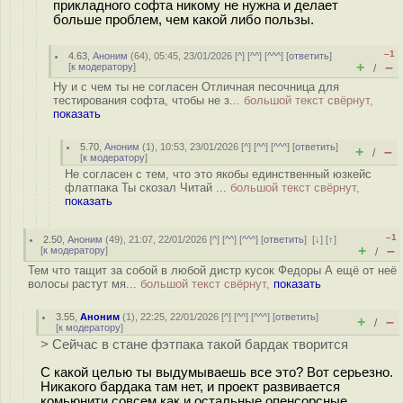
прикладного софта никому не нужна и делает
больше проблем, чем какой либо пользы.
–1
4.63
,
Аноним
(
64
), 05:45, 23/01/2026 [
^
] [
^^
] [
^^^
] [
ответить
]
+
–
[
к модератору
]
/
Ну и с чем ты не согласен Отличная песочница для
тестирования софта, чтобы не з...
большой текст свёрнут,
показать
5.70
,
Аноним
(
1
), 10:53, 23/01/2026 [
^
] [
^^
] [
^^^
] [
ответить
]
+
–
/
[
к модератору
]
Не согласен с тем, что это якобы единственный юзкейс
флатпака Ты скозал Читай ...
большой текст свёрнут,
показать
–1
2.50
,
Аноним
(
49
), 21:07, 22/01/2026 [
^
] [
^^
] [
^^^
] [
ответить
]
[
↓
] [
↑
]
+
–
[
к модератору
]
/
Тем что тащит за собой в любой дистр кусок Федоры А ещё от неё
волосы растут мя...
большой текст свёрнут,
показать
3.55
,
Аноним
(
1
), 22:25, 22/01/2026 [
^
] [
^^
] [
^^^
] [
ответить
]
+
–
/
[
к модератору
]
> Сейчас в стане фэтпака такой бардак творится
С какой целью ты выдумываешь все это? Вот серьезно.
Никакого бардака там нет, и проект развивается
комьюнити совсем как и остальные опенсорсные