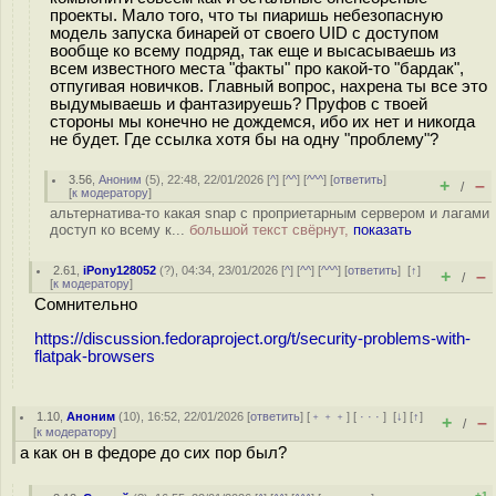
проекты. Мало того, что ты пиаришь небезопасную
модель запуска бинарей от своего UID с доступом
вообще ко всему подряд, так еще и высасываешь из
всем известного места "факты" про какой-то "бардак",
отпугивая новичков. Главный вопрос, нахрена ты все это
выдумываешь и фантазируешь? Пруфов с твоей
стороны мы конечно не дождемся, ибо их нет и никогда
не будет. Где ссылка хотя бы на одну "проблему"?
3.56
,
Аноним
(
5
), 22:48, 22/01/2026 [
^
] [
^^
] [
^^^
] [
ответить
]
+
–
/
[
к модератору
]
альтернатива-то какая snap с проприетарным сервером и лагами
доступ ко всему к...
большой текст свёрнут,
показать
2.61
,
iPony128052
(
?
), 04:34, 23/01/2026 [
^
] [
^^
] [
^^^
] [
ответить
]
[
↑
]
+
–
/
[
к модератору
]
Сомнительно
https://discussion.fedoraproject.org/t/security-problems-with-
flatpak-browsers
1.10
,
Аноним
(
10
), 16:52, 22/01/2026 [
ответить
] [
﹢﹢﹢
] [
· · ·
]
[
↓
] [
↑
]
+
–
/
[
к модератору
]
а как он в федоре до сих пор был?
+1