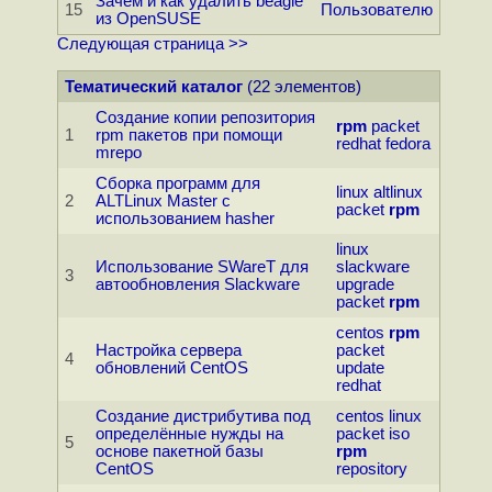
Зачем и как удалить beagle
15
Пользователю
из OpenSUSE
Следующая страница >>
Тематический каталог
(22 элементов)
Создание копии репозитория
rpm
packet
1
rpm пакетов при помощи
redhat
fedora
mrepo
Сборка программ для
linux
altlinux
2
ALTLinux Master с
packet
rpm
использованием hasher
linux
Использование SWareT для
slackware
3
автообновления Slackware
upgrade
packet
rpm
centos
rpm
Настройка сервера
packet
4
обновлений CentOS
update
redhat
Создание дистрибутива под
centos
linux
определённые нужды на
packet
iso
5
основе пакетной базы
rpm
CentOS
repository