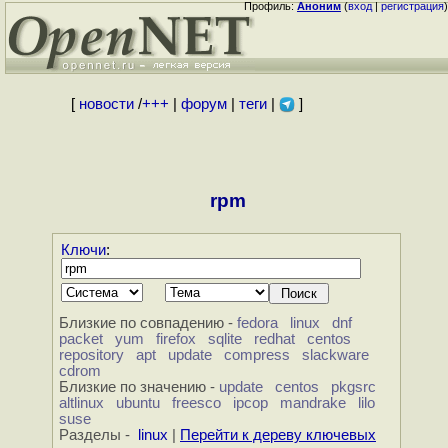
Профиль:
Аноним
(
вход
|
регистрация
)
[
новости
/
+++
|
форум
|
теги
|
]
rpm
Ключи
:
Близкие по совпадению -
fedora
linux
dnf
packet
yum
firefox
sqlite
redhat
centos
repository
apt
update
compress
slackware
cdrom
Близкие по значению -
update
centos
pkgsrc
altlinux
ubuntu
freesco
ipcop
mandrake
lilo
suse
Разделы -
linux
|
Перейти к дереву ключевых