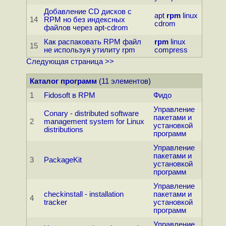
Добавление CD дисков с
apt
rpm
linux
14
RPM но без индексных
cdrom
файлов через apt-cdrom
Как распаковать RPM файл
rpm
linux
15
не используя утилиту rpm
compress
Следующая страница >>
Каталог программ
(11 элементов)
1
Fidosoft в RPM
Фидо
Управление
Conary - distributed software
пакетами и
2
management system for Linux
установкой
distributions
программ
Управление
пакетами и
3
PackageKit
установкой
программ
Управление
checkinstall - installation
пакетами и
4
tracker
установкой
программ
Управление