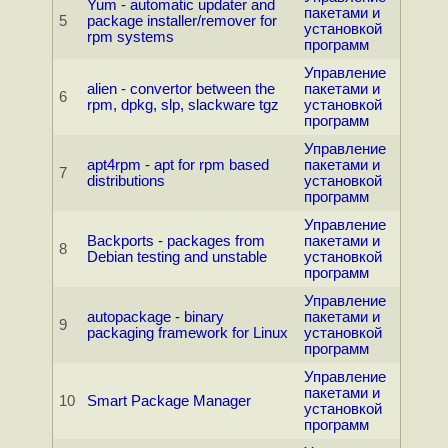
Yum - automatic updater and
пакетами и
5
package installer/remover for
установкой
rpm systems
программ
Управление
alien - convertor between the
пакетами и
6
rpm, dpkg, slp, slackware tgz
установкой
программ
Управление
apt4rpm - apt for rpm based
пакетами и
7
distributions
установкой
программ
Управление
Backports - packages from
пакетами и
8
Debian testing and unstable
установкой
программ
Управление
autopackage - binary
пакетами и
9
packaging framework for Linux
установкой
программ
Управление
пакетами и
10
Smart Package Manager
установкой
программ