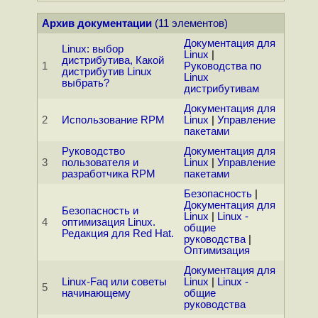
Архив документации
(11 элементов)
Документация для
Linux: выбор
Linux
|
дистрибутива, Какой
1
Руководства по
дистрибутив Linux
Linux
выбрать?
дистрибутивам
Документация для
2
Использование RPM
Linux
|
Управление
пакетами
Руководство
Документация для
3
пользователя и
Linux
|
Управление
разработчика RPM
пакетами
Безопасность
|
Документация для
Безопасность и
Linux
|
Linux -
4
оптимизация Linux.
общие
Редакция для Red Hat.
руководства
|
Оптимизация
Документация для
Linux-Faq или советы
Linux
|
Linux -
5
начинающему
общие
руководства