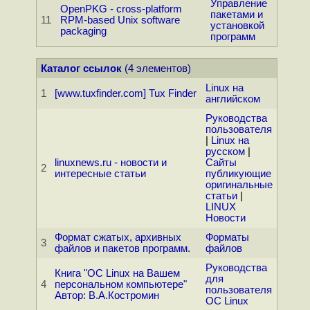
Управление
OpenPKG - cross-platform
пакетами и
11
RPM-based Unix software
установкой
packaging
программ
Каталог ссылок
(4 элементов)
Linux на
1
[www.tuxfinder.com] Tux Finder
английском
Руководства
пользователя
|
Linux на
русском
|
linuxnews.ru - новости и
Сайты
2
интересные статьи
публикующие
оригинальные
статьи
|
LINUX
Новости
Формат сжатых, архивных
Форматы
3
файлов и пакетов программ.
файлов
Руководства
Книга "ОС Linux на Вашем
для
4
персональном компьютере"
пользователя
Автор: В.А.Костромин
ОС Linux