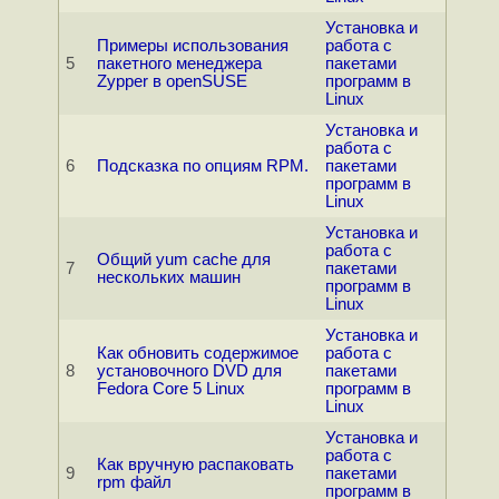
Установка и
Примеры использования
работа с
5
пакетного менеджера
пакетами
Zypper в openSUSE
программ в
Linux
Установка и
работа с
6
Подсказка по опциям RPM.
пакетами
программ в
Linux
Установка и
работа с
Общий yum cache для
7
пакетами
нескольких машин
программ в
Linux
Установка и
Как обновить содержимое
работа с
8
установочного DVD для
пакетами
Fedora Core 5 Linux
программ в
Linux
Установка и
работа с
Как вручную распаковать
9
пакетами
rpm файл
программ в