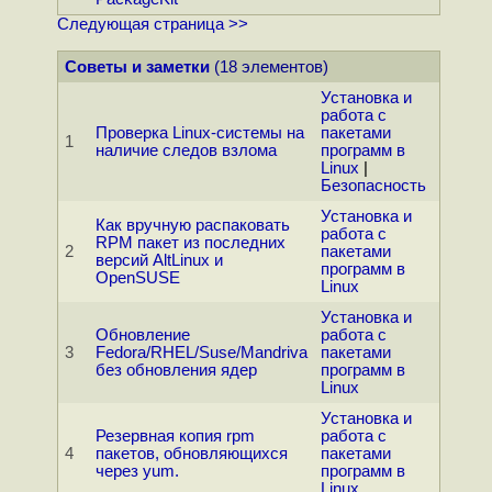
Следующая страница >>
Советы и заметки
(18 элементов)
Установка и
работа с
Проверка Linux-системы на
пакетами
1
наличие следов взлома
программ в
Linux
|
Безопасность
Установка и
Как вручную распаковать
работа с
RPM пакет из последних
2
пакетами
версий AltLinux и
программ в
OpenSUSE
Linux
Установка и
Обновление
работа с
3
Fedora/RHEL/Suse/Mandriva
пакетами
без обновления ядер
программ в
Linux
Установка и
Резервная копия rpm
работа с
4
пакетов, обновляющихся
пакетами
через yum.
программ в
Linux