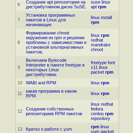
Создание apt репозитория на
suse
linux
6
дистрибутивном диске SuSE.
apt
rpm
Установка программных
linux
install
7
пакетов в Linux для
rpm
начинающих
Фоpмиpование chroot
linux
rpm
окружения из rpm и решение
redhat
8
проблемы с зависимостями и
mandrake
установкой альтернативных
chroot
пакетов.
Включаем Bytecode
freetype
font
Interpreter в пакете freetype в
9
x11
linux
некоторых Linux
packet
rpm
дистрибутивах
10
WABI and RPM
linux
rpm
какая программа в каком
11
linux
rpm
RPM
linux
redhat
Создание собственных
fedora
12
репозиториев RPM пакетов
centos
rpm
repository
rpm
linux
13
Кратко о работе с yum
yum
packet