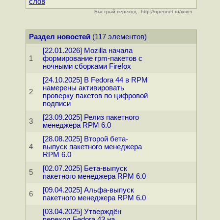
слов
Быстрый переход - http://opennet.ru/ключ
Раздел новостей
(117 элементов)
[22.01.2026] Mozilla начала
1
формирование rpm-пакетов с
ночными сборками Firefox
[24.10.2025] В Fedora 44 в RPM
намерены активировать
2
проверку пакетов по цифровой
подписи
[23.09.2025] Релиз пакетного
3
менеджера RPM 6.0
[28.08.2025] Второй бета-
4
выпуск пакетного менеджера
RPM 6.0
[02.07.2025] Бета-выпуск
5
пакетного менеджера RPM 6.0
[09.04.2025] Альфа-выпуск
6
пакетного менеджера RPM 6.0
[03.04.2025] Утверждён
переход Fedora 43 на