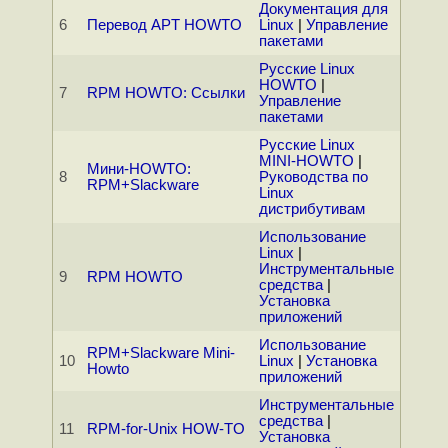
Документация для
6
Перевод APT HOWTO
Linux
|
Управление
пакетами
Русские Linux
HOWTO
|
7
RPM HOWTO: Ссылки
Управление
пакетами
Русские Linux
MINI-HOWTO
|
Мини-HOWTO:
8
Руководства по
RPM+Slackware
Linux
дистрибутивам
Использование
Linux
|
Инструментальные
9
RPM HOWTO
средства
|
Установка
приложений
Использование
RPM+Slackware Mini-
10
Linux
|
Установка
Howto
приложений
Инструментальные
средства
|
11
RPM-for-Unix HOW-TO
Установка