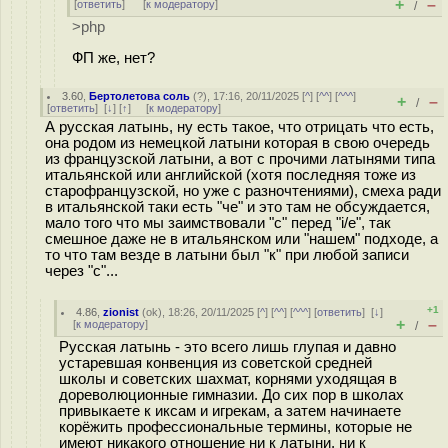
+
–
[
ответить
]
[
к модератору
]
/
>php
ФП же, нет?
3.60
,
Бертолетова соль
(
?
), 17:16, 20/11/2025 [
^
] [
^^
] [
^^^
]
+
–
/
[
ответить
]
[
↓
] [
↑
] [
к модератору
]
А русская латынь, ну есть такое, что отрицать что есть,
она родом из немецкой латыни которая в свою очередь
из французской латыни, а вот с прочими латынями типа
итальянской или английской (хотя последняя тоже из
старофранцузской, но уже с разночтениями), смеха ради
в итальянской таки есть "че" и это там не обсуждается,
мало того что мы заимствовали "с" перед "i/e", так
смешное даже не в итальянском или "нашем" подходе, а
то что там везде в латыни был "к" при любой записи
через "с"...
+1
4.86
,
zionist
(
ok
), 18:26, 20/11/2025 [
^
] [
^^
] [
^^^
] [
ответить
]
[
↓
]
+
–
[
к модератору
]
/
Русская латынь - это всего лишь глупая и давно
устаревшая конвенция из советской средней
школы и советских шахмат, корнями уходящая в
дореволюционные гимназии. До сих пор в школах
привыкаете к иксам и игрекам, а затем начинаете
корёжить профессиональные термины, которые не
имеют никакого отношение ни к латыни, ни к