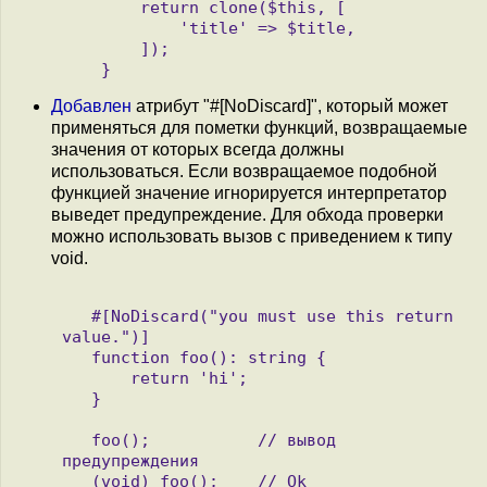
        return clone($this, [

            'title' => $title,

        ]);

Добавлен
атрибут "#[NoDiscard]", который может
применяться для пометки функций, возвращаемые
значения от которых всегда должны
использоваться. Если возвращаемое подобной
функцией значение игнорируется интерпретатор
выведет предупреждение. Для обхода проверки
можно использовать вызов с приведением к типу
void.
   #[NoDiscard("you must use this return 
value.")]

   function foo(): string {

       return 'hi';

   }

   foo();           // вывод 
предупреждения

   (void) foo();    // Ok
