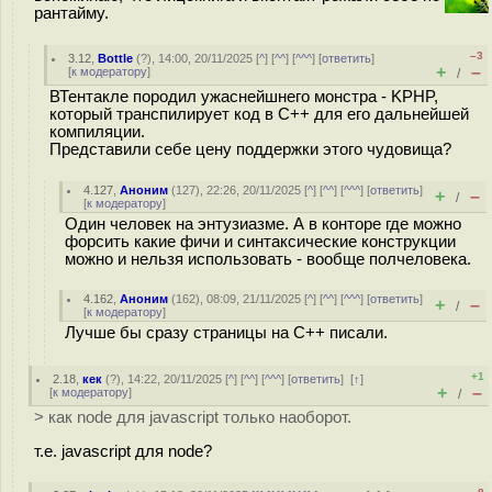
рантайму.
–3
3.12
,
Bottle
(
?
), 14:00, 20/11/2025 [
^
] [
^^
] [
^^^
] [
ответить
]
+
–
[
к модератору
]
/
ВТентакле породил ужаснейшнего монстра - KPHP,
который транспилирует код в C++ для его дальнейшей
компиляции.
Представили себе цену поддержки этого чудовища?
4.127
,
Аноним
(
127
), 22:26, 20/11/2025 [
^
] [
^^
] [
^^^
] [
ответить
]
+
–
/
[
к модератору
]
Один человек на энтузиазме. А в конторе где можно
форсить какие фичи и синтаксические конструкции
можно и нельзя использовать - вообще полчеловека.
4.162
,
Аноним
(
162
), 08:09, 21/11/2025 [
^
] [
^^
] [
^^^
] [
ответить
]
+
–
/
[
к модератору
]
Лучше бы сразу страницы на С++ писали.
+1
2.18
,
кек
(
?
), 14:22, 20/11/2025 [
^
] [
^^
] [
^^^
] [
ответить
]
[
↑
]
+
–
[
к модератору
]
/
> как node для javascript только наоборот.
т.е. javascript для node?