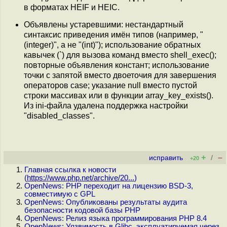
в форматах HEIF и HEIC.
Объявлены устаревшими: нестандартный
синтаксис приведения имён типов (например, "
(integer)", а не "(int)"); использование обратных
кавычек (`) для вызова команд вместо shell_exec();
повторные объявления констант; использование
точки с запятой вместо двоеточия для завершения
операторов case; указание null вместо пустой
строки массивах или в функции array_key_exists().
Из ini-файла удалена поддержка настройки
"disabled_classes".
+
–
исправить
/
+20
Главная ссылка к новости
(
https://www.php.net/archive/20...
)
OpenNews: PHP переходит на лицензию BSD-3,
совместимую с GPL
OpenNews: Опубликованы результаты аудита
безопасности кодовой базы PHP
OpenNews: Релиз языка программирования PHP 8.4
OpenNews: Уязвимость в Glibc, эксплуатируемая через