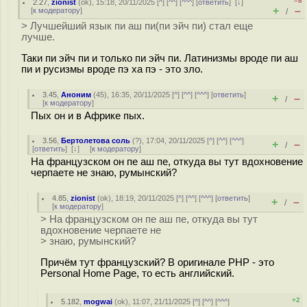
–8
2.27
,
zionist
(
ok
), 15:18, 20/11/2025 [
^
] [
^^
] [
^^^
] [
ответить
]
[
↓
]
+
–
[
к модератору
]
/
> Лучшейший язык пи аш пи(пи эйч пи) стал еще
лучше.
Таки пи эйч пи и только пи эйч пи. Латинизмы вроде пи аш
пи и русизмы вроде пэ ха пэ - это зло.
3.45
,
Аноним
(
45
), 16:35, 20/11/2025 [
^
] [
^^
] [
^^^
] [
ответить
]
+
–
/
[
к модератору
]
Пых он и в Африке пых.
3.56
,
Бертолетова соль
(
?
), 17:04, 20/11/2025 [
^
] [
^^
] [
^^^
]
+
–
/
[
ответить
]
[
↓
] [
к модератору
]
На французском он пе аш пе, откуда вы тут вдохновение
черпаете не знаю, румынский?
4.85
,
zionist
(
ok
), 18:19, 20/11/2025 [
^
] [
^^
] [
^^^
] [
ответить
]
+
–
/
[
к модератору
]
> На французском он пе аш пе, откуда вы тут
вдохновение черпаете не
> знаю, румынский?
Причём тут французский? В оригинале PHP - это
Personal Home Page, то есть английский.
+2
5.182
,
mogwai
(
ok
), 11:07, 21/11/2025 [
^
] [
^^
] [
^^^
]