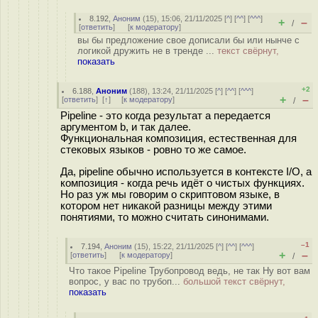
8.192
,
Аноним
(
15
), 15:06, 21/11/2025 [
^
] [
^^
] [
^^^
]
+
–
/
[
ответить
]
[
к модератору
]
вы бы предложение свое дописали бы или нынче с
логикой дружить не в тренде ...
текст свёрнут,
показать
+2
6.188
,
Аноним
(
188
), 13:24, 21/11/2025 [
^
] [
^^
] [
^^^
]
+
–
[
ответить
]
[
↑
] [
к модератору
]
/
Pipeline - это когда результат a передается
аргументом b, и так далее.
Функциональная композиция, естественная для
стековых языков - ровно то же самое.
Да, pipeline обычно используется в контексте I/O, а
композиция - когда речь идёт о чистых функциях.
Но раз уж мы говорим о скриптовом языке, в
котором нет никакой разницы между этими
понятиями, то можно считать синонимами.
–1
7.194
,
Аноним
(
15
), 15:22, 21/11/2025 [
^
] [
^^
] [
^^^
]
+
–
[
ответить
]
[
к модератору
]
/
Что такое Pipeline Трубопровод ведь, не так Ну вот вам
вопрос, у вас по трубоп...
большой текст свёрнут,
показать