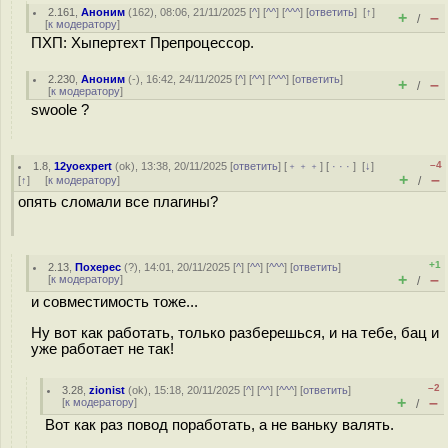
2.161
,
Аноним
(
162
), 08:06, 21/11/2025 [
^
] [
^^
] [
^^^
] [
ответить
]
[
↑
]
+
–
/
[
к модератору
]
ПХП: Хыпертеxт Препроцессор.
2.230
,
Аноним
(
-
), 16:42, 24/11/2025 [
^
] [
^^
] [
^^^
] [
ответить
]
+
–
/
[
к модератору
]
swoole ?
–4
1.8
,
12yoexpert
(
ok
), 13:38, 20/11/2025 [
ответить
] [
﹢﹢﹢
] [
· · ·
]
[
↓
]
+
–
[
↑
] [
к модератору
]
/
опять сломали все плагины?
+1
2.13
,
Похерес
(
?
), 14:01, 20/11/2025 [
^
] [
^^
] [
^^^
] [
ответить
]
+
–
[
к модератору
]
/
и совместимость тоже...
Ну вот как работать, только разберешься, и на тебе, бац и
уже работает не так!
–2
3.28
,
zionist
(
ok
), 15:18, 20/11/2025 [
^
] [
^^
] [
^^^
] [
ответить
]
+
–
[
к модератору
]
/
Вот как раз повод поработать, а не ваньку валять.