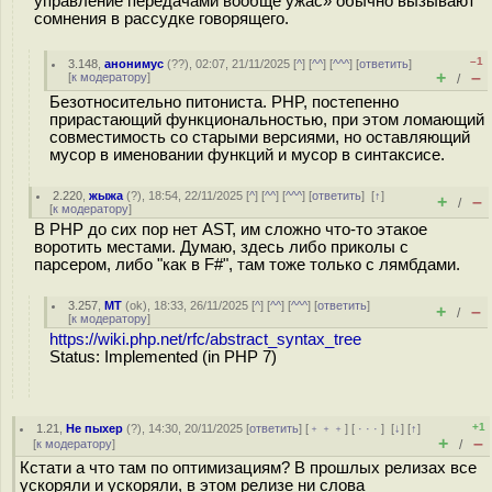
управление передачами вообще ужас» обычно вызывают
сомнения в рассудке говорящего.
–1
3.148
,
анонимус
(
??
), 02:07, 21/11/2025 [
^
] [
^^
] [
^^^
] [
ответить
]
+
–
[
к модератору
]
/
Безотносительно питониста. PHP, постепенно
прирастающий функциональностью, при этом ломающий
совместимость со старыми версиями, но оставляющий
мусор в именовании функций и мусор в синтаксисе.
2.220
,
жыжа
(
?
), 18:54, 22/11/2025 [
^
] [
^^
] [
^^^
] [
ответить
]
[
↑
]
+
–
/
[
к модератору
]
В PHP до сих пор нет AST, им сложно что-то этакое
воротить местами. Думаю, здесь либо приколы с
парсером, либо "как в F#", там тоже только с лямбдами.
3.257
,
MT
(
ok
), 18:33, 26/11/2025 [
^
] [
^^
] [
^^^
] [
ответить
]
+
–
/
[
к модератору
]
https://wiki.php.net/rfc/abstract_syntax_tree
Status: Implemented (in PHP 7)
+1
1.21
,
Не пыхер
(
?
), 14:30, 20/11/2025 [
ответить
] [
﹢﹢﹢
] [
· · ·
]
[
↓
] [
↑
]
+
–
[
к модератору
]
/
Кстати а что там по оптимизациям? В прошлых релизах все
ускоряли и ускоряли, в этом релизе ни слова