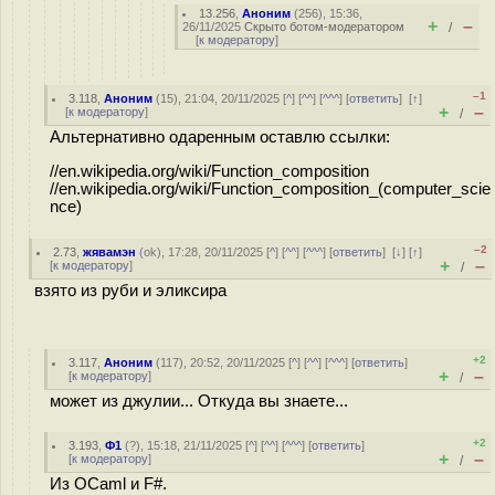
13.256
,
Аноним
(
256
), 15:36,
+
–
26/11/2025
Скрыто ботом-модератором
/
[
к модератору
]
–1
3.118
,
Аноним
(
15
), 21:04, 20/11/2025 [
^
] [
^^
] [
^^^
] [
ответить
]
[
↑
]
+
–
[
к модератору
]
/
Альтернативно одаренным оставлю ссылки:
//en.wikipedia.org/wiki/Function_composition
//en.wikipedia.org/wiki/Function_composition_(computer_scie
nce)
–2
2.73
,
жявамэн
(
ok
), 17:28, 20/11/2025 [
^
] [
^^
] [
^^^
] [
ответить
]
[
↓
] [
↑
]
+
–
[
к модератору
]
/
взято из руби и эликсира
+2
3.117
,
Аноним
(
117
), 20:52, 20/11/2025 [
^
] [
^^
] [
^^^
] [
ответить
]
+
–
[
к модератору
]
/
может из джулии... Откуда вы знаете...
+2
3.193
,
Ф1
(
?
), 15:18, 21/11/2025 [
^
] [
^^
] [
^^^
] [
ответить
]
+
–
[
к модератору
]
/
Из OСaml и F#.