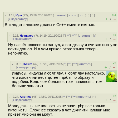
+11
1.11
,
Юра
(
??
), 13:58, 20/11/2025 [
ответить
] [
﹢﹢﹢
] [
· · ·
]
[
↓
] [
↑
]
+
–
[
к модератору
]
/
Выглядит сложнее джавы и Си++ вместе взятых.
+5
2.16
,
Не пыхер
(
?
), 14:19, 20/11/2025 [
^
] [
^^
] [
^^^
] [
ответить
]
[
↓
]
+
–
[
к модератору
]
/
Ну насчёт плюсов ты загнул, а вот джаву я считаю пых уже
почти догнал. И в чем прикол этого языка теперь
непонятно.
+2
3.31
,
IMBird
(
ok
), 15:20, 20/11/2025 [
^
] [
^^
] [
^^^
] [
ответить
]
+
–
[
к модератору
]
/
Индусы. Индусы любят яву. Любят яву настолько,
что изговняли весь дотнет, дабы по образу и
подобию. Ведь чем больше строк напишешь, тем
больше заплатят.
+2
2.24
,
Аноним
(
45
), 14:50, 20/11/2025 [
^
] [
^^
] [
^^^
] [
ответить
]
[
↑
]
+
–
[
к модератору
]
/
Молодежь нынче полностью не знает php все только
питонисты. Сложнее сказать в чат джипити напиши мне
привет мир они не могут.