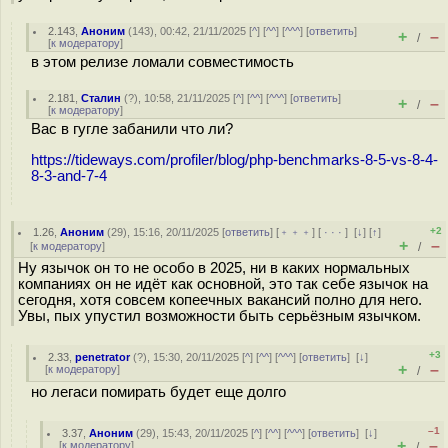
2.143
,
Аноним
(
143
), 00:42, 21/11/2025 [
^
] [
^^
] [
^^^
] [
ответить
]
+
–
/
[
к модератору
]
в этом релизе ломали совместимость
2.181
,
Сталин
(
?
), 10:58, 21/11/2025 [
^
] [
^^
] [
^^^
] [
ответить
]
+
–
/
[
к модератору
]
Вас в гугле забанили что ли?
https://tideways.com/profiler/blog/php-benchmarks-8-5-vs-8-4-
8-3-and-7-4
+2
1.26
,
Аноним
(
29
), 15:16, 20/11/2025 [
ответить
] [
﹢﹢﹢
] [
· · ·
]
[
↓
] [
↑
]
+
–
[
к модератору
]
/
Ну язычок он то не особо в 2025, ни в каких нормальных
компаниях он не идёт как основной, это так себе язычок на
сегодня, хотя совсем копеечных вакансий полно для него.
Увы, пых упустил возможности быть серьёзным язычком.
+3
2.33
,
penetrator
(
?
), 15:30, 20/11/2025 [
^
] [
^^
] [
^^^
] [
ответить
]
[
↓
]
+
–
[
к модератору
]
/
но легаси помирать будет еще долго
–1
3.37
,
Аноним
(
29
), 15:43, 20/11/2025 [
^
] [
^^
] [
^^^
] [
ответить
]
[
↓
]
+
–
[
к модератору
]
/