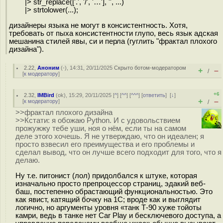
|> str_replace(['.', '/', '…'], '', ...)
|> strtolower(...);
дизайнеры языка не могут в консистентность. Хотя,
требовать от пыха консистентности глупо, весь язык адская
мешанина стилей явы, си и перла (гуглить "фрактал плохого
дизайна").
2.22
,
Аноним
(
-
), 14:31, 20/11/2025
Скрыто ботом-модератором
+
–
/
[
к модератору
]
+6
2.32
,
IMBird
(
ok
), 15:29, 20/11/2025 [
^
] [
^^
] [
^^^
] [
ответить
]
[
↓
]
+
–
[
к модератору
]
/
>>фрактал плохого дизайна
>>Кстати: я обожаю Python. И с удовольствием
прожужжу тебе уши, ноя о нём, если ты на самом
деле этого хочешь. Я не утверждаю, что он идеален; я
просто взвесил его преимущества и его проблемы и
сделал вывод, что он лучше всего подходит для того, что я
делаю.
Ну т.е. питонист (лол) придолбался к штуке, которая
изначально просто препроцессор страниц, эдакий веб-
баш, постепенно обрастающий функциональностью. Это
как явист, катящий бочку на 1С; вроде как и выглядит
логично, но аргументы уровня «танк Т-90 хуже тойоты
камри, ведь в танке нет Car Play и бесключевого доступа, а