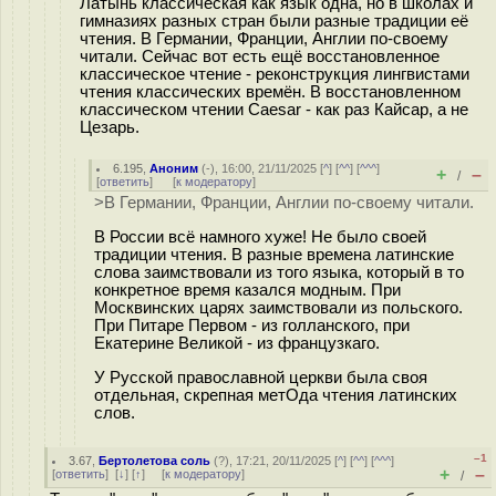
Латынь классическая как язык одна, но в школах и
гимназиях разных стран были разные традиции её
чтения. В Германии, Франции, Англии по-своему
читали. Сейчас вот есть ещё восстановленное
классическое чтение - реконструкция лингвистами
чтения классических времён. В восстановленном
классическом чтении Caesar - как раз Кайсар, а не
Цезарь.
6.195
,
Аноним
(
-
), 16:00, 21/11/2025 [
^
] [
^^
] [
^^^
]
+
–
/
[
ответить
]
[
к модератору
]
>В Германии, Франции, Англии по-своему читали.
В России всё намного хуже! Не было своей
традиции чтения. В разные времена латинские
слова заимствовали из того языка, который в то
конкретное время казался модным. При
Москвинских царях заимствовали из польского.
При Питаре Первом - из голланского, при
Екатерине Великой - из французкаго.
У Русской православной церкви была своя
отдельная, скрепная метOда чтения латинских
слов.
–1
3.67
,
Бертолетова соль
(
?
), 17:21, 20/11/2025 [
^
] [
^^
] [
^^^
]
+
–
[
ответить
]
[
↓
] [
↑
] [
к модератору
]
/