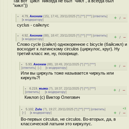
Так вот "цикл" никогда не был "чикл", а всегда был
"кикл"))
4.79
,
Аноним
(
15
), 17:41, 20/11/2025 [
^
] [
^^
] [
^^^
] [
ответить
]
+
–
/
[
к модератору
]
cyclus - сайклус
4.92
,
Аноним
(
88
), 18:47, 20/11/2025 [
^
] [
^^
] [
^^^
] [
ответить
]
+
–
/
[
к модератору
]
Слово cycle (сайкл) однокоренное с bicycle (байсикл) и
восходит к латинскому circulos (циркулос, круг). Ну
третий класс же, ну, позорище.
5.93
,
Аноним
(
88
), 18:49, 20/11/2025 [
^
] [
^^
] [
^^^
]
+
–
/
[
ответить
]
[
↓
] [
к модератору
]
Или вы циркуль тоже называется чиркуль или
киркуль?!
6.219
,
жыжа
(
?
), 18:37, 22/11/2025 [
^
] [
^^
] [
^^^
]
+
–
/
[
ответить
]
[
к модератору
]
Киклоп (с) Виктор Олегович
+3
5.102
,
Zulu
(
?
), 19:27, 20/11/2025 [
^
] [
^^
] [
^^^
] [
ответить
]
+
–
[
↑
] [
к модератору
]
/
Во-первых circulus, не circulos. Во-вторых, да, в
классической латыни это киркулус.