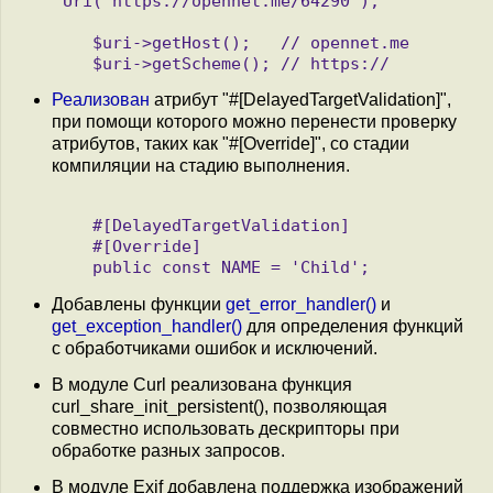
Uri('https://opennet.me/64290');

   $uri->getHost();   // opennet.me

Реализован
атрибут "#[DelayedTargetValidation]",
при помощи которого можно перенести проверку
атрибутов, таких как "#[Override]", со стадии
компиляции на стадию выполнения.
   #[DelayedTargetValidation]

   #[Override]

Добавлены функции
get_error_handler()
и
get_exception_handler()
для определения функций
с обработчиками ошибок и исключений.
В модуле Curl реализована функция
curl_share_init_persistent(), позволяющая
совместно использовать дескрипторы при
обработке разных запросов.
В модуле Exif добавлена поддержка изображений