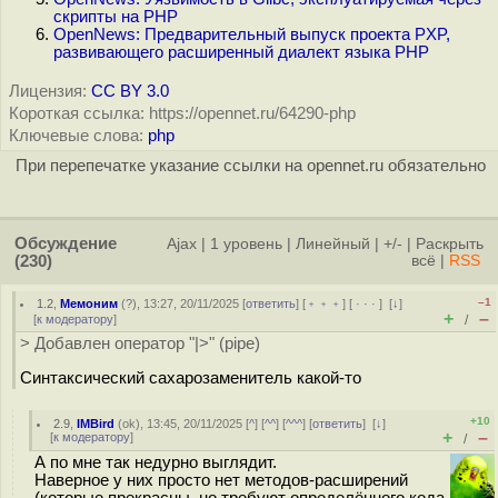
скрипты на PHP
OpenNews: Предварительный выпуск проекта PXP,
развивающего расширенный диалект языка PHP
Лицензия:
CC BY 3.0
Короткая ссылка: https://opennet.ru/64290-php
Ключевые слова:
php
При перепечатке указание ссылки на opennet.ru обязательно
Обсуждение
Ajax
|
1 уровень
|
Линейный
|
+/-
|
Раскрыть
(230)
всё
|
RSS
–1
1.2
,
Мемоним
(
?
), 13:27, 20/11/2025 [
ответить
] [
﹢﹢﹢
] [
· · ·
]
[
↓
]
+
–
[
к модератору
]
/
> Добавлен оператор "|>" (pipe)
Синтаксический сахарозаменитель какой-то
+10
2.9
,
IMBird
(
ok
), 13:45, 20/11/2025 [
^
] [
^^
] [
^^^
] [
ответить
]
[
↓
]
+
–
[
к модератору
]
/
А по мне так недурно выглядит.
Наверное у них просто нет методов-расширений