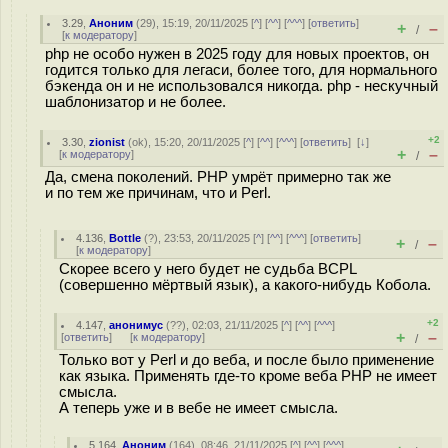
3.29
,
Аноним
(
29
), 15:19, 20/11/2025 [
^
] [
^^
] [
^^^
] [
ответить
]
+
–
/
[
к модератору
]
php не особо нужен в 2025 году для новых проектов, он
годится только для легаси, более того, для нормального
бэкенда он и не использовался никогда. php - нескучный
шаблонизатор и не более.
+2
3.30
,
zionist
(
ok
), 15:20, 20/11/2025 [
^
] [
^^
] [
^^^
] [
ответить
]
[
↓
]
+
–
[
к модератору
]
/
Да, смена поколений. PHP умрёт примерно так же
и по тем же причинам, что и Perl.
4.136
,
Bottle
(
?
), 23:53, 20/11/2025 [
^
] [
^^
] [
^^^
] [
ответить
]
+
–
/
[
к модератору
]
Скорее всего у него будет не судьба BCPL
(совершенно мёртвый язык), а какого-нибудь Кобола.
+2
4.147
,
анонимус
(
??
), 02:03, 21/11/2025 [
^
] [
^^
] [
^^^
]
+
–
[
ответить
]
[
к модератору
]
/
Только вот у Perl и до веба, и после было применение
как языка. Применять где-то кроме веба PHP не имеет
смысла.
А теперь уже и в вебе не имеет смысла.
5.164
,
Аноним
(
164
), 08:46, 21/11/2025 [
^
] [
^^
] [
^^^
]