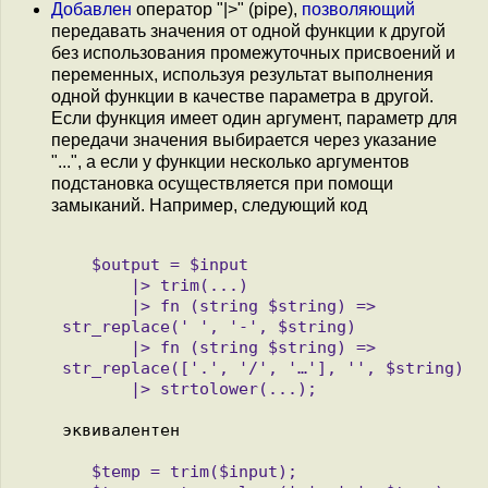
Добавлен
оператор "|>" (pipe),
позволяющий
передавать значения от одной функции к другой
без использования промежуточных присвоений и
переменных, используя результат выполнения
одной функции в качестве параметра в другой.
Если функция имеет один аргумент, параметр для
передачи значения выбирается через указание
"...", а если у функции несколько аргументов
подстановка осуществляется при помощи
замыканий. Например, следующий код
   $output = $input 

       |> trim(...)

       |> fn (string $string) => 
str_replace(' ', '-', $string)

       |> fn (string $string) => 
str_replace(['.', '/', '…'], '', $string)

   $temp = trim($input);
