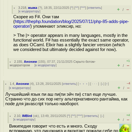
3.218
,
жыжа
(
?
), 18:35, 22/11/2025 [
^
] [
^^
] [
^^^
] [
ответить
]
+
–
/
[
к модератору
]
Скорее из F#. Они там
(
https://thephp.foundation/blog/2025/07/11/php-85-adds-pipe-
operator/
) упоминают эликсир, но:
> The |> operator appears in many languages, mostly in the
functional world. F# has essentially the exact same operator,
as does OCaml. Elixir has a slightly fancier version (which
we considered but ultimately decided against for now).
+1
2.155
,
Аноним
(
155
), 07:37, 21/11/2025
Скрыто ботом-
+
–
модератором
[
к модератору
]
/
–4
1.4
,
Аноним
(
4
), 13:28, 20/11/2025 [
ответить
] [
﹢﹢﹢
] [
· · ·
]
[
↓
] [
↑
]
+
–
[
к модератору
]
/
Лучшейший язык пи аш пи(пи эйч пи) стал еще лучше.
Странно что до сих пор нету альтернативного рантайма, как
node для javascript только наоборот.
+4
2.10
,
IMBird
(
ok
), 13:49, 20/11/2025 [
^
] [
^^
] [
^^^
] [
ответить
]
[
↓
]
+
–
[
к модератору
]
/
Википедия говорит что есть и много. Сходу
вспоминаю, что лицокнига и вконтакт рожали себе по