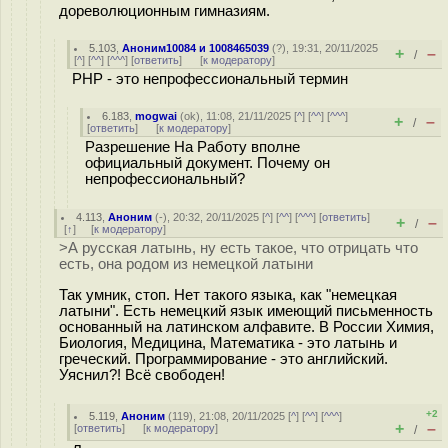
дореволюционным гимназиям.
5.103
,
Аноним10084 и 1008465039
(
?
), 19:31, 20/11/2025
+
–
/
[
^
] [
^^
] [
^^^
] [
ответить
]
[
к модератору
]
PHP - это непрофессиональный термин
6.183
,
mogwai
(
ok
), 11:08, 21/11/2025 [
^
] [
^^
] [
^^^
]
+
–
/
[
ответить
]
[
к модератору
]
Разрешение На Работу вполне
официальный документ. Почему он
непрофессиональный?
4.113
,
Аноним
(
-
), 20:32, 20/11/2025 [
^
] [
^^
] [
^^^
] [
ответить
]
+
–
/
[
↑
] [
к модератору
]
>А русская латынь, ну есть такое, что отрицать что
есть, она родом из немецкой латыни
Так умник, стоп. Нет такого языка, как "немецкая
латыни". Есть немецкий язык имеющий письменность
основанный на латинском алфавите. В России Химия,
Биология, Медицина, Математика - это латынь и
греческий. Программирование - это английский.
Уяснил?! Всё свободен!
+2
5.119
,
Аноним
(
119
), 21:08, 20/11/2025 [
^
] [
^^
] [
^^^
]
+
–
[
ответить
]
[
к модератору
]
/