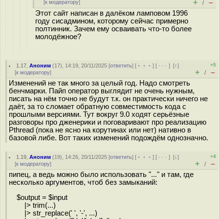
+
–
[
к модератору
]
/
Этот сайт написан в далёком ламповом 1996
году сисадмином, которому сейчас примерно
полтинник. Зачем ему осваивать что-то более
молодёжное?
+5
1.17
,
Аноним
(
17
), 14:19, 20/11/2025 [
ответить
] [
﹢﹢﹢
] [
· · ·
]
[
↑
]
+
–
[
к модератору
]
/
Изменений не так много за целый год. Надо смотреть
бенчмарки. Пайп оператор выглядит не очень нужным,
писать на нём точно не будут т.к. он практически ничего не
даёт, за то сломает обратную совместимость кода с
прошлыми версиями. Тут вокруг 9.0 ходят серьёзные
разговоры про дженерики и поговаривают про реализацию
Pthread (пока не ясно на корутинах или нет) нативно в
базовой либе. Вот таких изменений подождём однозначно.
+4
1.19
,
Аноним
(
19
), 14:26, 20/11/2025 [
ответить
] [
﹢﹢﹢
] [
· · ·
]
[
↓
]
+
–
[
к модератору
]
/
пипец, а ведь можно было использовать "..." и там, где
несколько аргументов, чтоб без замыканий:
$output = $input
|> trim(...)
|> str_replace(' ', '-', ...)