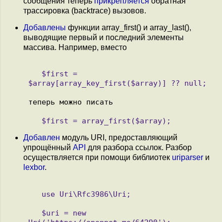
сообщения теперь
прикрепляется
обратная
трассировка (backtrace) вызовов.
Добавлены
функции array_first() и array_last(),
выводящие первый и последний элементы
массива. Например, вместо
   $first = 
Добавлен
модуль URI, предоставляющий
упрощённый
API
для разбора ссылок. Разбор
осуществляется при помощи библиотек
uriparser
и
lexbor
.
   use Uri\Rfc3986\Uri;

   $uri = new 