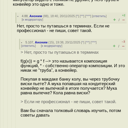
конвейер это одно и тоже.
+2
4.88
,
Аноним
(
88
), 18:40, 20/11/2025 [
^
] [
^^
] [
^^^
] [
ответить
]
+
–
[
к модератору
]
/
Нет, просто ты путаешься в терминах. Если не
профессионал - не пиши, совет такой.
–3
5.107
,
Аноним
(
15
), 19:38, 20/11/2025 [
^
] [
^^
] [
^^^
]
+
–
[
ответить
]
[
к модератору
]
/
> Нет, просто ты путаешься в терминах
f(g(x)) = g * f --> это называется композиция
функций, * - собственно оператор композиции. И это
никак не "труба", а конвейер.
Покупая в макдаке банку колу, вы через трубочку
виски пьете? А мука попавшая на кондитерский
конвейер не выпечкой в итоге получается? Мука
равна выпечке? Кола равна виски?
> Если не профессионал - не пиши, совет такой.
Вам бы сначала толковый словарь изучить, потом
советы давать