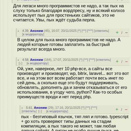
Для легаси много программистов не надо, а так пых на
слуху только благодаря вордпресу, ну и всякий колхоз
использует пых для простеньких сайтиков, это не
считается. Увы, пых ждёт судьба перла.
4.39
,
Аноним
(
45
), 16:07, 20/11/2025 [
^
] [
^^
] [
^^^
] [
ответить
]
+
–
/
[
к модератору
]
В целом для пыха много программистов не надо. А
людей которые готовы заплатить за быстрый
результат всегда много.
4.58
,
Аноним
(
164
), 17:07, 20/11/2025 [
^
] [
^^
] [
^^^
] [
ответить
]
+
–
/
[
↓
] [
к модератору
]
Ой, уже, наверное, лет 10 php-все, а сайты все
производят и производят, wp, bitrix, laravel... вот это вот
все, и на этом вот всем работает почти весь инет по
сей день, а сколько еще это будут поддерживать,
обновлять, дополнять да и зачем отказываться от его
использования, в угоду чего, python? Как-то особых
преимуществ вроди и нет перед php.
5.61
,
Аноним
(
29
), 17:16, 20/11/2025 [
^
] [
^^
] [
^^^
]
+
–
/
[
ответить
]
[
↓
] [
к модератору
]
пых - безтиповый язычок, тяп ляп и готово. typescript
+ go хоть проверяют типы данных на стадии
компиляции, а пых такого не может, там любая
лапша сойдёт. А питон не особо лучше пыха, не