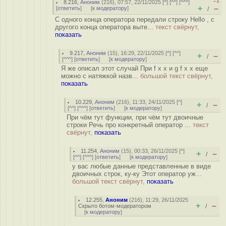
–1
8.216
,
Аноним
(
216
), 07:57, 22/11/2025 [
^
] [
^^
] [
^^^
]
+
–
[
ответить
]
[
к модератору
]
/
С одного конца оператора передали строку Hello , с
другого конца оператора выте...
текст свёрнут,
показать
9.217
,
Аноним
(
15
), 16:29, 22/11/2025 [
^
] [
^^
]
+
–
/
[
^^^
] [
ответить
]
[
к модератору
]
Я же описал этот случай При f x x и g f x x еще
можно с натяжкой назв...
большой текст свёрнут,
показать
10.229
,
Аноним
(
216
), 11:33, 24/11/2025 [
^
]
+
–
/
[
^^
] [
^^^
] [
ответить
]
[
к модератору
]
При чём тут функции, при чём тут двоичные
строки Речь про конкретный оператор ...
текст
свёрнут,
показать
11.254
,
Аноним
(
15
), 00:33, 26/11/2025 [
^
]
+
–
/
[
^^
] [
^^^
] [
ответить
]
[
к модератору
]
у вас любые данные представленные в виде
двоичных строк, ку-ку Этот оператор уж...
большой текст свёрнут,
показать
12.255
,
Аноним
(
216
), 11:29, 26/11/2025
+
–
Скрыто ботом-модератором
/
[
к модератору
]