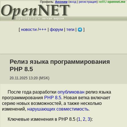
Профиль:
Аноним
(
вход
|
регистрация
)
неRU
opennet.me
[
новости
/
+++
|
форум
|
теги
|
]
Релиз языка программирования
PHP 8.5
20.11.2025 13:20 (MSK)
После года разработки
опубликован
релиз языка
программирования
PHP 8.5
. Новая ветка включает
серию новых возможностей, а также несколько
изменений,
нарушающих совместимость
.
Ключевые изменения в PHP 8.5 (
1
,
2
,
3
):