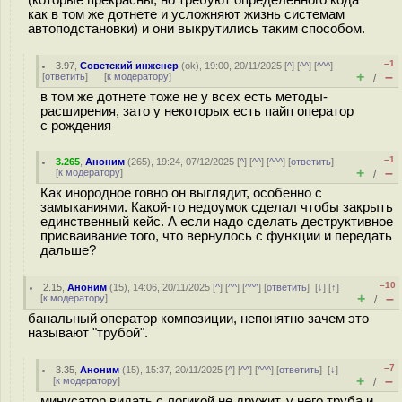
(которые прекрасны, но требуют определённого кода
как в том же дотнете и усложняют жизнь системам
автоподстановки) и они выкрутились таким способом.
–1
3.97
,
Советский инженер
(
ok
), 19:00, 20/11/2025 [
^
] [
^^
] [
^^^
]
+
–
[
ответить
]
[
к модератору
]
/
в том же дотнете тоже не у всех есть методы-
расширения, зато у некоторых есть пайп оператор
с рождения
–1
3.265
,
Аноним
(
265
), 19:24, 07/12/2025 [
^
] [
^^
] [
^^^
] [
ответить
]
+
–
[
к модератору
]
/
Как инородное говно он выглядит, особенно с
замыканиями. Какой-то недоумок сделал чтобы закрыть
единственный кейс. А если надо сделать деструктивное
присваивание того, что вернулось с функции и передать
дальше?
–10
2.15
,
Аноним
(
15
), 14:06, 20/11/2025 [
^
] [
^^
] [
^^^
] [
ответить
]
[
↓
] [
↑
]
+
–
[
к модератору
]
/
банальный оператор композиции, непонятно зачем это
называют "трубой".
–7
3.35
,
Аноним
(
15
), 15:37, 20/11/2025 [
^
] [
^^
] [
^^^
] [
ответить
]
[
↓
]
+
–
[
к модератору
]
/
минусатор видать с логикой не дружит, у него труба и