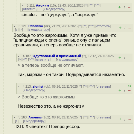
5.111
,
Аноним
(
15
), 19:43, 20/11/2025 [
^
] [
^^
] [
^^^
]
+
–
/
[
ответить
]
[
к модератору
]
circulus - не "циркулус", а "сюркилус"
3.121
,
Pahanivo
(
ok
), 21:29, 20/11/2025 [
^
] [
^^
] [
^^^
] [
ответить
]
+
–
/
[
↓
] [
↑
] [
к модератору
]
Вообще то это жаргоизмы. Хотя я уже привык что
"шпициализды с опена" раньше опу с пальцем
сравнивали, а теперь вообще не отличают.
4.187
,
Одутловатый и приземистый
(
?
), 12:12, 21/11/2025
+
–
/
[
^
] [
^^
] [
^^^
] [
ответить
]
[
к модератору
]
> а теперь вообще не отличают.
Так, маразм - он такой. Подкрадывается незаметно.
+1
4.213
,
zionist
(
ok
), 06:26, 22/11/2025 [
^
] [
^^
] [
^^^
] [
ответить
]
+
–
[
к модератору
]
/
> Вообще то это жаргоизмы.
Невежество это, а не жаргонизм.
3.163
,
Аноним
(
162
), 08:10, 21/11/2025 [
^
] [
^^
] [
^^^
] [
ответить
]
+
–
/
[
↑
] [
к модератору
]
ПХП: Хыпертеxт Препроцессор.