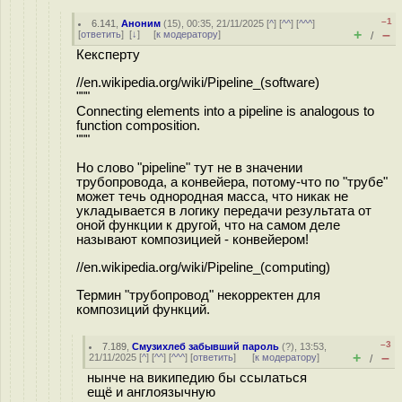
–1
6.141
,
Аноним
(
15
), 00:35, 21/11/2025 [
^
] [
^^
] [
^^^
]
+
–
[
ответить
]
[
↓
] [
к модератору
]
/
Кексперту
//en.wikipedia.org/wiki/Pipeline_(software)
"""
Connecting elements into a pipeline is analogous to
function composition.
"""
Но слово "pipeline" тут не в значении
трубопровода, а конвейера, потому-что по "трубе"
может течь однородная масса, что никак не
укладывается в логику передачи результата от
оной функции к другой, что на самом деле
называют композицией - конвейером!
//en.wikipedia.org/wiki/Pipeline_(computing)
Термин "трубопровод" некорректен для
композиций функций.
–3
7.189
,
Смузихлеб забывший пароль
(
?
), 13:53,
+
–
21/11/2025 [
^
] [
^^
] [
^^^
] [
ответить
]
[
к модератору
]
/
нынче на википедию бы ссылаться
ещё и англоязычную