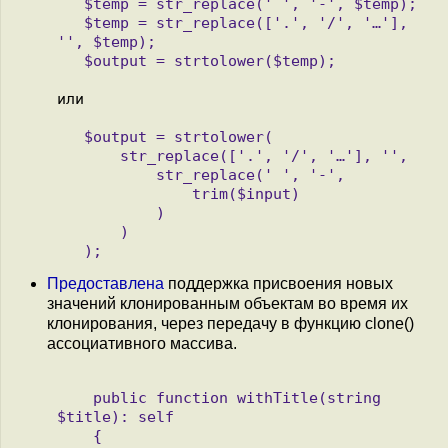
   $temp = str_replace(' ', '-', $temp);

   $temp = str_replace(['.', '/', '…'], 
'', $temp);

   $output = strtolower(

       str_replace(['.', '/', '…'], '',

           str_replace(' ', '-',

               trim($input)

           )

       )

Предоставлена
поддержка присвоения новых
значений клонированным объектам во время их
клонирования, через передачу в функцию clone()
ассоциативного массива.
    public function withTitle(string 
$title): self

    {
