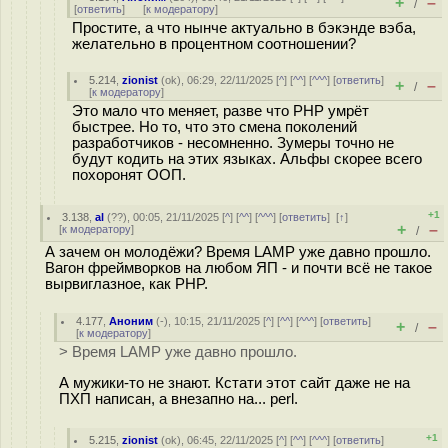
+
–
/
[
ответить
]
[
к модератору
]
Простите, а что нынче актуально в бэкэнде вэба,
желательно в процентном соотношении?
5.214
,
zionist
(
ok
), 06:29, 22/11/2025 [
^
] [
^^
] [
^^^
] [
ответить
]
+
–
/
[
к модератору
]
Это мало что меняет, разве что PHP умрёт
быстрее. Но то, что это смена поколений
разработчиков - несомненно. Зумеры точно не
будут кодить на этих языках. Альфы скорее всего
похоронят ООП.
+1
3.138
,
al
(
??
), 00:05, 21/11/2025 [
^
] [
^^
] [
^^^
] [
ответить
]
[
↑
]
+
–
[
к модератору
]
/
А зачем он молодёжи? Время LAMP уже давно прошло.
Вагон фреймворков на любом ЯП - и почти всё не такое
вырвиглазное, как PHP.
4.177
,
Аноним
(
-
), 10:15, 21/11/2025 [
^
] [
^^
] [
^^^
] [
ответить
]
+
–
/
[
к модератору
]
> Время LAMP уже давно прошло.
А мужики-то не знают. Кстати этот сайт даже не на
ПХП написан, а внезапно на... perl.
+1
5.215
,
zionist
(
ok
), 06:45, 22/11/2025 [
^
] [
^^
] [
^^^
] [
ответить
]