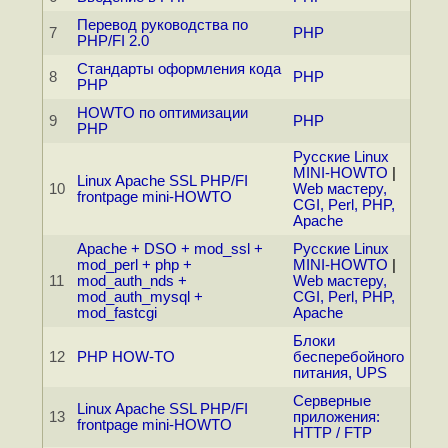
Перевод руководства по
7
PHP
PHP/FI 2.0
Стандарты оформления кода
8
PHP
PHP
HOWTO по оптимизации
9
PHP
PHP
Русские Linux
MINI-HOWTO
|
Linux Apache SSL PHP/FI
10
Web мастеру,
frontpage mini-HOWTO
CGI, Perl, PHP,
Apache
Apache + DSO + mod_ssl +
Русские Linux
mod_perl + php +
MINI-HOWTO
|
11
mod_auth_nds +
Web мастеру,
mod_auth_mysql +
CGI, Perl, PHP,
mod_fastcgi
Apache
Блоки
12
PHP HOW-TO
бесперебойного
питания, UPS
Серверные
Linux Apache SSL PHP/FI
13
приложения:
frontpage mini-HOWTO
HTTP / FTP