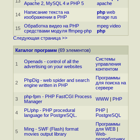
13
Apache 2, MySQL 4 и PHP 5
apache
Написание текста на
php
web
14
изображении в PHP
image
rus
Обработка видео на PHP
mpeg
video
15
средствами модуля ffmpeg-php
php
Следующая страница >>
Каталог программ
(69 элементов)
Системы
Openads - control of all the
1
управления
advertising on your websites
контентом
Программы
PhpDig - web spider and search
2
для поиска на
engine written in PHP
сервере
php-fpm - PHP FastCGI Process
3
WWW
|
PHP
Manager
PL/php - PHP procedural
PHP
|
4
language for PostgreSQL.
PostgreSQL
Программы
Ming - SWF (Flash) format
для WEB
|
5
movies output library
Web-
разработчику