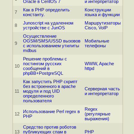
Oracle в CentOS 7
и интерпретатор
Как в PHP определить
Конструкции
7
константу.
языка и функции
Junoscript на удаленном
Маршрутизаторы
8
устройстве c JunOS
Cisco, VoIP
Осуществление
ОGSM/SMS/USSD вызовов
Мобильные
9
с использованием утилиты
телефоны
mdbus
Решение проблемы с
постингом русских
WWW, Apache
10
сообщений в
httpd
phpBB+PostgreSQL
Как запустить PHP скрипт
без встроенного в apache
Серверная часть
11
модуля и под UID
и интерпретатор
определенного
пользователя
Regex
Использование Perl regex в
12
(регулярные
PHP
выражения)
Средство против роботов
13
публикующих спам в
PHP