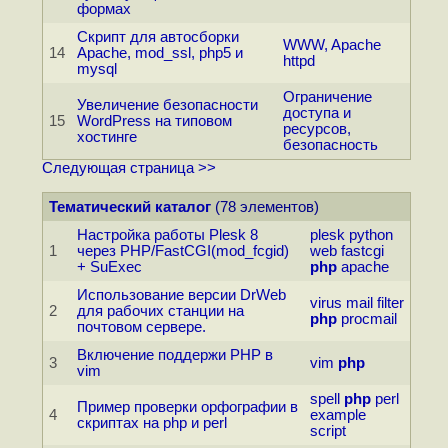
формах
Скрипт для автосборки
WWW, Apache
14
Apache, mod_ssl, php5 и
httpd
mysql
Ограничение
Увеличение безопасности
доступа и
15
WordPress на типовом
ресурсов,
хостинге
безопасность
Следующая страница >>
Тематический каталог
(78 элементов)
Настройка работы Plesk 8
plesk
python
1
через PHP/FastCGI(mod_fcgid)
web
fastcgi
+ SuExec
php
apache
Использование версии DrWeb
virus
mail
filter
2
для рабочих станции на
php
procmail
почтовом сервере.
Включение поддержи PHP в
3
vim
php
vim
spell
php
perl
Пример проверки орфографии в
4
example
скриптах на php и perl
script