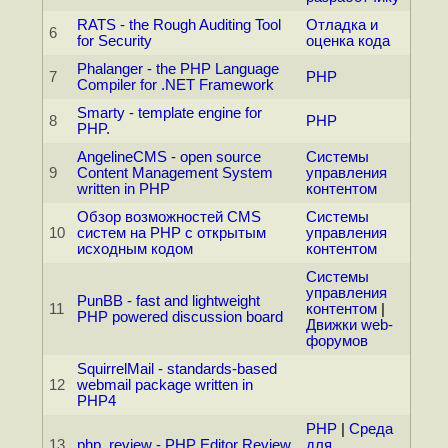
RATS - the Rough Auditing Tool
Отладка и
6
for Security
оценка кода
Phalanger - the PHP Language
7
PHP
Compiler for .NET Framework
Smarty - template engine for
8
PHP
PHP.
AngelineCMS - open source
Системы
9
Content Management System
управления
written in PHP
контентом
Обзор возможностей CMS
Системы
10
систем на PHP с открытым
управления
исходным кодом
контентом
Системы
управления
PunBB - fast and lightweight
11
контентом
|
PHP powered discussion board
Движки web-
форумов
SquirrelMail - standards-based
12
webmail package written in
PHP4
PHP
|
Среда
13
php_review - PHP Editor Review
для