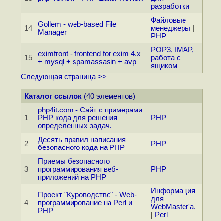
разработки
Файловые
Gollem - web-based File
14
менеджеры
|
Manager
PHP
POP3, IMAP,
eximfront - frontend for exim 4.x
15
работа с
+ mysql + spamassasin + avp
ящиком
Следующая страница >>
Каталог ссылок
(40 элементов)
php4it.com - Сайт с примерами
1
PHP кода для решения
PHP
определенных задач.
Десять правил написания
2
PHP
безопасного кода на PHP
Приемы безопасного
3
программирования веб-
PHP
приложений на PHP
Информация
Проект "Куроводство" - Web-
для
4
программирование на Perl и
WebMaster'а.
PHP
|
Perl