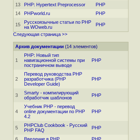
13
PHP: Hypertext Preprocessor
PHP
14
PHPworld.ru
PHP
Русскоязычные статьи по PHP
15
PHP
на WOweb.ru
Следующая страница >>
Архив документации
(14 элементов)
PHP: Новый тип
1
навигационной системы при
PHP
постраничном выводе
Перевод руководства PHP
2
разработчика (PHP
PHP
Developer Guide)
Smarty - компилирующий
3
PHP
обработчик шаблонов
Учебник PHP - перевод
4
online документации по PHP
PHP
4.2
PHPClub Cookbook - Русский
5
PHP
PHP FAQ
6
Введение в PHP
PHP