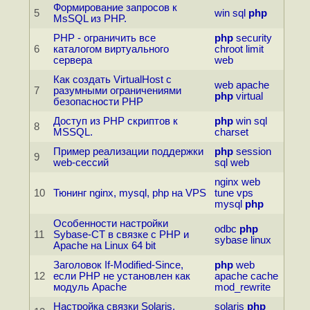
Формирование запросов к
5
win
sql
php
MsSQL из PHP.
PHP - ограничить все
php
security
6
каталогом виртуального
chroot
limit
сервера
web
Как создать VirtualHost с
web
apache
7
разумными ограничениями
php
virtual
безопасности PHP
Доступ из PHP скриптов к
php
win
sql
8
MSSQL.
charset
Пример реализации поддержки
php
session
9
web-сессий
sql
web
nginx
web
10
Тюнинг nginx, mysql, php на VPS
tune
vps
mysql
php
Особенности настройки
odbc
php
11
Sybase-CT в связке с PHP и
sybase
linux
Apache на Linux 64 bit
Заголовок If-Modified-Since,
php
web
12
если PHP не установлен как
apache
cache
модуль Apache
mod_rewrite
Настройка связки Solaris,
solaris
php