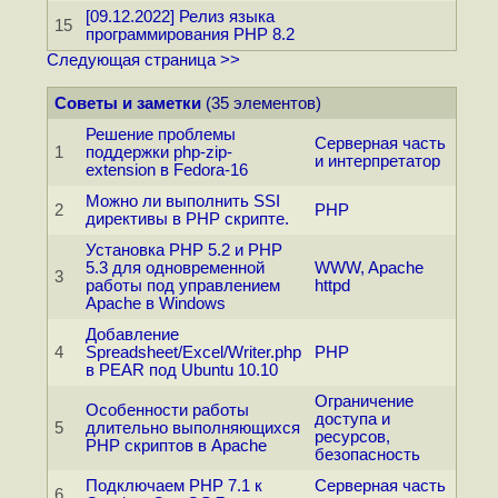
[09.12.2022] Релиз языка
15
программирования PHP 8.2
Следующая страница >>
Советы и заметки
(35 элементов)
Решение проблемы
Серверная часть
1
поддержки php-zip-
и интерпретатор
extension в Fedora-16
Можно ли выполнить SSI
2
PHP
директивы в PHP скрипте.
Установка PHP 5.2 и PHP
5.3 для одновременной
WWW, Apache
3
работы под управлением
httpd
Apache в Windows
Добавление
4
Spreadsheet/Excel/Writer.php
PHP
в PEAR под Ubuntu 10.10
Ограничение
Особенности работы
доступа и
5
длительно выполняющихся
ресурсов,
PHP скриптов в Apache
безопасность
Подключаем PHP 7.1 к
Серверная часть
6