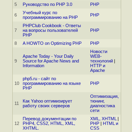
5
Руководство по РНР 3.0
PHP
Учебный курс по
6
PHP
программированию на PHP
PHPClub Cookbook - Ответы
7
на вопросы пользователей
PHP
PHP
8
A HOWTO on Optimizing PHP
PHP
Новости
Apache Today - Your Daily
WEB-
9
Source for Apache News and
технологий
|
Information
HTTP и
Apache
php5.ru - сайт по
10
программированию на языке
PHP
PHP
Оптимизация,
Как Yahoo оптимизирует
тюнинг,
11
работу своих серверов
диагностика
сети
Перевод документации по
XML, XHTML
|
12
PHP4, CSS2, HTML, XML,
PHP
|
HTML и
XHTML.
CSS