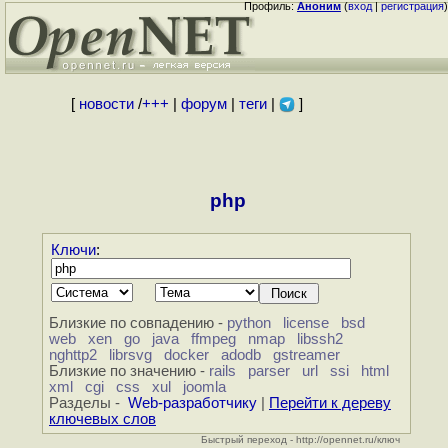
Профиль:
Аноним
(
вход
|
регистрация
)
[
новости
/
+++
|
форум
|
теги
|
]
php
Ключи
:
Близкие по совпадению -
python
license
bsd
web
xen
go
java
ffmpeg
nmap
libssh2
nghttp2
librsvg
docker
adodb
gstreamer
Близкие по значению -
rails
parser
url
ssi
html
xml
cgi
css
xul
joomla
Разделы -
Web-разработчику
|
Перейти к дереву
ключевых слов
Быстрый переход - http://opennet.ru/ключ