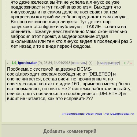
что даже железка выйти не успела а линукс ее уже
поддерживает и тут такой анахронизм. Выходит что
линуксоиды и на самом деле не поспевают за тем
прогрессом который им собсно предлагает сам линукс.
Вот оно истинное лицо линукса. Тут до сих пор
запускают ./configure и публикуют _ТАКИЕ_ советы на
опеннете. Пожалуй действительно Макс окончательно
забросил этот проект, а модерирование отдал
школьникам или тем кто линукс видел в последний раз 5
лет назад и то в виде первой федоры..
+
–
1.9
,
Igorekxaker
(
?
), 23:34, 14/04/2013 [
ответить
]
[
↑
] [
к модератору
]
/
Проблема с системой на движке DCMS-
cocial,приходит юзерам сообщение от [DELETED] и
оно не читается, всегда висит не прочитанным, по
совету создал контакт с идом 160 , примерно месяц было
все нормально , но опять же 2 системы работали по сайту,
сейчас опять появилось это сообщение от [DELETED] и
висит не читается, как это исправить???
игнорирование участников
|
лог модерирования
Добавить комментарий