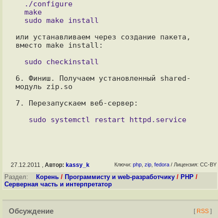
  ./configure

  make

или устанавливаем через создание пакета, 
вместо make install:

6. Финиш. Получаем установленный shared-
модуль zip.so

7. Перезапускаем веб-сервер:

27.12.2011 ,
Автор:
kassy_k
Ключи:
php
,
zip
,
fedora
/ Лицензия: CC-BY
Раздел:
Корень
/
Программисту и web-разработчику
/
PHP
/
Серверная часть и интерпретатор
Обсуждение
[
RSS
]