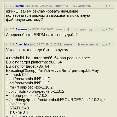
+
–
1.1
,
samm
(
ok
), 21:01, 28/12/2011 [
ответить
]
[
к модератору
]
/
финиш. зачем рекламировать неумение
пользоваться рпм-ом и загаживать локальную
файловую систему?
+
–
1.2
,
Аноним
(
-
), 08:35, 29/12/2011 [
ответить
]
[
к модератору
]
/
+1
А пересобрать SRPM пакет не судьба?
+
–
1.3
,
ALex_hha
(
ok
), 13:07, 29/12/2011 [
ответить
]
[
к модератору
]
/
+1
Ужос, за такое надо бить по рукам
# rpmbuild -ba --target=x86_64 php-pecl-zip.spec
Building target platforms: x86_64
Building for target x86_64
Executing(%prep): /bin/sh -e /var/tmp/rpm-tmp.LfbMay
+ umask 022
+ cd /root/rpmbuild/BUILD
+ cd /root/rpmbuild/BUILD
+ rm -rf php-pecl-zip-1.10.2
+ /bin/mkdir -p php-pecl-zip-1.10.2
+ cd php-pecl-zip-1.10.2
+ /usr/bin/gzip -dc /root/rpmbuild/SOURCES/zip-1.10.2.tgz
+ /bin/tar -xf -
+ STATUS=0
+ '[' 0 -ne 0 ']'
+ /bin/chmod -Rf a+rX,u+w,g-w,o-w .