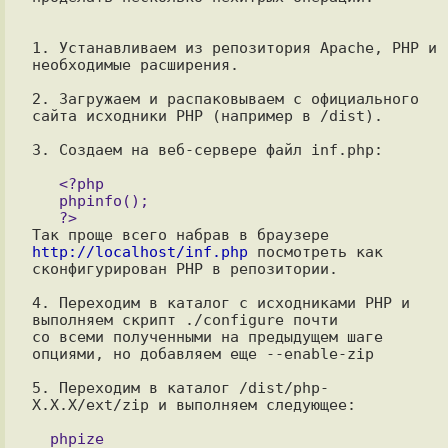
1. Устанавливаем из репозитория Apache, PHP и 
необходимые расширения.

2. Загружаем и распаковываем с официального 
сайта исходники PHP (например в /dist).

3. Создаем на веб-сервере файл inf.php:

   <?php

   phpinfo();

Так проще всего набрав в браузере 
http://localhost/inf.php
 посмотреть как

сконфигурирован PHP в репозитории.

4. Переходим в каталог с исходниками PHP и 
выполняем скрипт ./configure почти

со всеми полученными на предыдущем шаге 
опциями, но добавляем еще --enable-zip

5. Переходим в каталог /dist/php-
X.X.X/ext/zip и выполняем следующее:

  phpize
