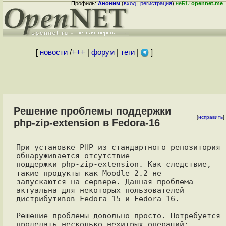
Профиль:
Аноним
(
вход
|
регистрация
)
неRU
opennet.me
[
новости
/
+++
|
форум
|
теги
|
]
Решение проблемы поддержки
[
исправить
]
php-zip-extension в Fedora-16
При установке PHP из стандартного репозитория 
обнаруживается отсутствие

поддержки php-zip-extension. Как следствие, 
такие продукты как Moodle 2.2 не

запускаются на сервере. Данная проблема 
актуальна для некоторых пользователей

дистрибутивов Fedora 15 и Fedora 16.

Решение проблемы довольно просто. Потребуется 
проделать несколько нехитрых операций:
