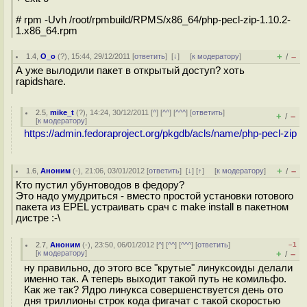
# rpm -Uvh /root/rpmbuild/RPMS/x86_64/php-pecl-zip-1.10.2-
1.x86_64.rpm
+
–
1.4
,
O_o
(
?
), 15:44, 29/12/2011 [
ответить
]
[
↓
] [
к модератору
]
/
А уже вылодили пакет в открытый доступ? хоть
rapidshare.
2.5
,
mike_t
(
?
), 14:24, 30/12/2011 [
^
] [
^^
] [
^^^
] [
ответить
]
+
–
/
[
к модератору
]
https://admin.fedoraproject.org/pkgdb/acls/name/php-pecl-zip
+
–
1.6
,
Аноним
(
-
), 21:06, 03/01/2012 [
ответить
]
[
↓
] [
↑
] [
к модератору
]
/
Кто пустил убунтоводов в федору?
Это надо умудриться - вместо простой установки готового
пакета из EPEL устраивать срач с make install в пакетном
дистре :-\
2.7
,
Аноним
(
-
), 23:50, 06/01/2012 [
^
] [
^^
] [
^^^
] [
ответить
]
–1
[
к модератору
]
+
–
/
ну правильно, до этого все "крутые" линуксоиды делали
именно так. А теперь выходит такой путь не комильфо.
Как же так? Ядро линукса совершенствуется день ото
дня триллионы строк кода фигачат с такой скоростью