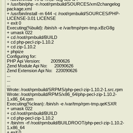
+ /usr/bin/php -n /root/rpmbuild/SOURCES/xml2changelog
package.xml
+ /usr/bin/install -m 644 -c /root/rpmbuild/SOURCES/PHP-
LICENSE-3.01 LICENSE
+ exit 0
Executing(%build): /bin/sh -e /var/tmp/rpm-tmp.xBzG8g
+ umask 022
+ cd /root/rpmbuild/BUILD
+ cd php-pecl-zip-1.10.2
+ cd zip-1.10.2
+ phpize
Configuring for:
PHP Api Version: 20090626
Zend Module Api No: 20090626
Zend Extension Api No: 220090626
...
...
...
Wrote: /root/rpmbuild/SRPMS/php-pecl-zip-1.10.2-1.src.rpm
Wrote: /root/rpmbuild/RPMS/x86_64/php-pecl-zip-1.10.2-
1.x86_64.rpm
Executing(%clean): /bin/sh -e /var/tmp/rpm-tmp.qeKSXR
+ umask 022
+ cd /root/rpmbuild/BUILD
+ cd php-pecl-zip-1.10.2
+ /bin/rm -rf /root/rpmbuild/BUILDROOT/php-pecl-zip-1.10.2-
1.x86_64
+ exit 0