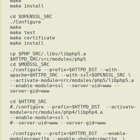
make

make install

cd $OPENSSL_SRC

./Configure 

make

make test

make certificate

make install

cp $PHP_SRC/.libs/libphp5.a 
$HTTPD_SRC/src/modules/php5

cd $MODSSL_SRC

./configure --prefix=$HTTPD_DST --with-
apache=$HTTPD_SRC --with-ssl=$OPENSSL_SRC \

--activate-module=src/modules/php5/libphp5.a 
--enable-module=ssl --server-uid=www --
server-gid=www

cd $HTTPD_SRC

#./configure --prefix=$HTTPD_DST  --activate-
module=src/modules/php4/libphp4.a

--enable-module=ssl \

#--server-uid=www --server-gid=www 

./configure --prefix=$HTTPD_DST  --enable-
module=rewrite --enable-shared=rewrite  \
