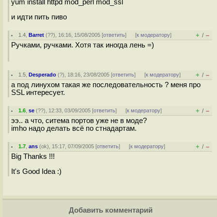
yum install httpd mod_perl mod_ssl
и идти пить пиво
+
–
1.4
,
Barret
(
??
), 16:16, 15/08/2005 [
ответить
]
[
к модератору
]
/
Ручками, ручками. Хотя так иногда лень =)
+
–
1.5
,
Desperado
(
?
), 18:16, 23/08/2005 [
ответить
]
[
к модератору
]
/
а под линухом такая же последовательность ? меня про
SSL интересует.
+
–
1.6
,
se
(
??
), 12:33, 03/09/2005 [
ответить
]
[
к модератору
]
/
ээ.. а что, ситема портов уже не в моде?
imho надо делать всё по стнадартам.
+
–
1.7
,
ans
(
ok
), 15:17, 07/09/2005 [
ответить
]
[
к модератору
]
/
Big Thanks !!!
It's Good Idea :)
Добавить комментарий