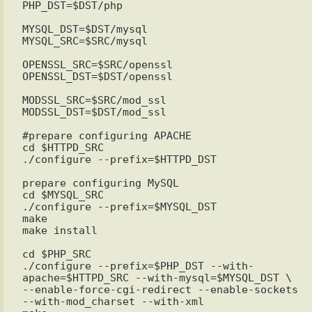
PHP_DST=$DST/php

MYSQL_DST=$DST/mysql

MYSQL_SRC=$SRC/mysql

OPENSSL_SRC=$SRC/openssl

OPENSSL_DST=$DST/openssl

MODSSL_SRC=$SRC/mod_ssl

MODSSL_DST=$DST/mod_ssl

#prepare configuring APACHE

cd $HTTPD_SRC

./configure --prefix=$HTTPD_DST

prepare configuring MySQL

cd $MYSQL_SRC

./configure --prefix=$MYSQL_DST

make

make install

cd $PHP_SRC

./configure --prefix=$PHP_DST --with-
apache=$HTTPD_SRC --with-mysql=$MYSQL_DST \

--enable-force-cgi-redirect --enable-sockets 
--with-mod_charset --with-xml
