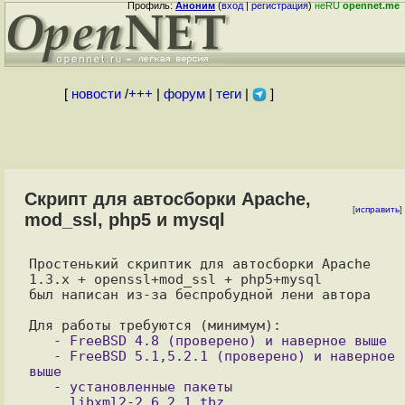
Профиль:
Аноним
(
вход
|
регистрация
)
неRU
opennet.me
[
новости
/
+++
|
форум
|
теги
|
]
Скрипт для автосборки Apache,
[
исправить
]
mod_ssl, php5 и mysql
Простенький скриптик для автосборки Apache 
1.3.x + openssl+mod_ssl + php5+mysql 

был написан из-за беспробудной лени автора

   - FreeBSD 4.8 (проверено) и наверное выше

   - FreeBSD 5.1,5.2.1 (проверено) и наверное 
выше

   - установленные пакеты

     libxml2-2.6.2_1.tbz
