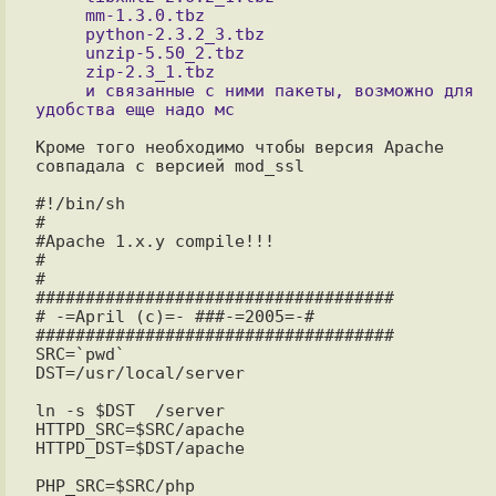
     mm-1.3.0.tbz

     python-2.3.2_3.tbz

     unzip-5.50_2.tbz

     zip-2.3_1.tbz

     и связанные с ними пакеты, возможно для 
Кроме того необходимо чтобы версия Apache 
совпадала с версией mod_ssl

#!/bin/sh

#

#Apache 1.x.y compile!!!

#

#

####################################

# -=April (c)=- ###-=2005=-#

####################################

SRC=`pwd`

DST=/usr/local/server

ln -s $DST  /server

HTTPD_SRC=$SRC/apache

HTTPD_DST=$DST/apache

PHP_SRC=$SRC/php
