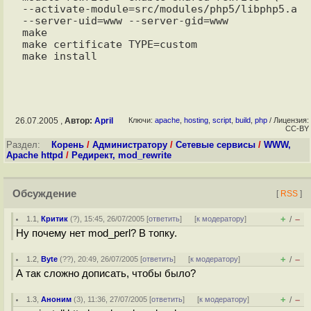
--activate-module=src/modules/php5/libphp5.a  
--server-uid=www --server-gid=www 

make 

make certificate TYPE=custom

26.07.2005 ,
Автор:
April
Ключи:
apache
,
hosting
,
script
,
build
,
php
/ Лицензия:
CC-BY
Раздел:
Корень
/
Администратору
/
Сетевые сервисы
/
WWW,
Apache httpd
/
Редирект, mod_rewrite
Обсуждение
[
RSS
]
+
–
1.1
,
Критик
(
?
), 15:45, 26/07/2005 [
ответить
]
[
к модератору
]
/
Ну почему нет mod_perl? В топку.
+
–
1.2
,
Byte
(
??
), 20:49, 26/07/2005 [
ответить
]
[
к модератору
]
/
А так сложно дописать, чтобы было?
+
–
1.3
,
Аноним
(
3
), 11:36, 27/07/2005 [
ответить
]
[
к модератору
]
/