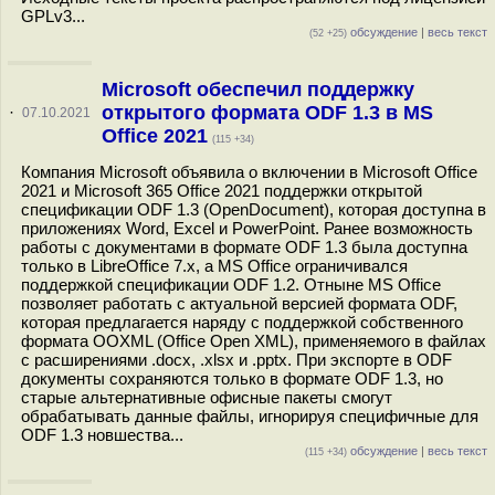
GPLv3...
обсуждение
|
весь текст
(52 +25)
Microsoft обеспечил поддержку
открытого формата ODF 1.3 в MS
·
07.10.2021
Office 2021
(115 +34)
Компания Microsoft объявила о включении в Microsoft Office
2021 и Microsoft 365 Office 2021 поддержки открытой
спецификации ODF 1.3 (OpenDocument), которая доступна в
приложениях Word, Excel и PowerPoint. Ранее возможность
работы с документами в формате ODF 1.3 была доступна
только в LibreOffice 7.x, а MS Office ограничивался
поддержкой спецификации ODF 1.2. Отныне MS Office
позволяет работать с актуальной версией формата ODF,
которая предлагается наряду с поддержкой собственного
формата OOXML (Office Open XML), применяемого в файлах
с расширениями .docx, .xlsx и .pptx. При экспорте в ODF
документы сохраняются только в формате ODF 1.3, но
старые альтернативные офисные пакеты смогут
обрабатывать данные файлы, игнорируя специфичные для
ODF 1.3 новшества...
обсуждение
|
весь текст
(115 +34)