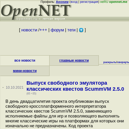
Профиль:
Аноним
(
вход
|
регистрация
)
неRU
opennet.me
[
новости
/
+++
|
форум
|
теги
|
]
все новости
главные новости
раскрыть
/
свернут
мини-новости
Выпуск свободного эмулятора
·
10.10.2021
классических квестов ScummVM 2.5.0
(65 +35)
В день двадцатилетия проекта опубликован выпуск
свободного кроссплатформенного интерпретатора
классических квестов ScummVM 2.5.0, заменяющего
исполняемые файлы для игр и позволяющего выполнять
многие классические игры на платформах для которых они
изначально не предназначены. Код проекта