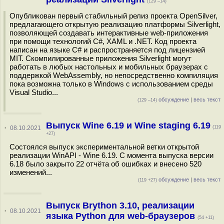
(129 –14)
Опубликован первый стабильный релиз проекта OpenSilver,
предлагающего открытую реализацию платформы Silverlight,
позволяющей создавать интерактивные web-приложения
при помощи технологий C#, XAML и .NET. Код проекта
написан на языке C# и распространяется под лицензией
MIT. Скомпилированные приложения Silverlight могут
работать в любых настольных и мобильных браузерах с
поддержкой WebAssembly, но непосредственно компиляция
пока возможна только в Windows с использованием среды
Visual Studio...
обсуждение
|
весь текст
(129 –14)
Выпуск Wine 6.19 и Wine staging 6.19
·
08.10.2021
(119
+27)
Состоялся выпуск экспериментальной ветки открытой
реализации WinAPI - Wine 6.19. С момента выпуска версии
6.18 было закрыто 22 отчёта об ошибках и внесено 520
изменений...
обсуждение
|
весь текст
(119 +27)
Выпуск Brython 3.10, реализации
·
08.10.2021
языка Python для web-браузеров
(54 +11)