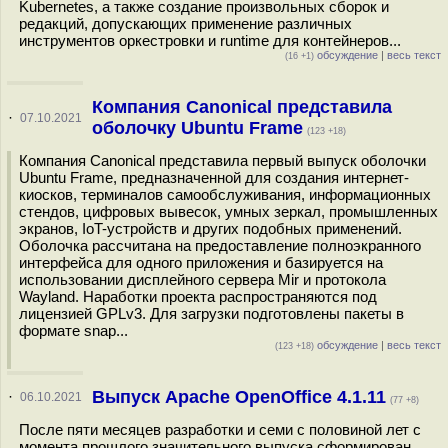
Kubernetes, а также создание произвольных сборок и
редакций, допускающих применение различных
инструментов оркестровки и runtime для контейнеров...
обсуждение
|
весь текст
(16 +1)
Компания Canonical представила
·
07.10.2021
оболочку Ubuntu Frame
(123 +18)
Компания Canonical представила первый выпуск оболочки
Ubuntu Frame, предназначенной для создания интернет-
киосков, терминалов самообслуживания, информационных
стендов, цифровых вывесок, умных зеркал, промышленных
экранов, IoT-устройств и других подобных применений.
Оболочка рассчитана на предоставление полноэкранного
интерфейса для одного приложения и базируется на
использовании дисплейного сервера Mir и протокола
Wayland. Наработки проекта распространяются под
лицензией GPLv3. Для загрузки подготовлены пакеты в
формате snap...
обсуждение
|
весь текст
(123 +18)
Выпуск Apache OpenOffice 4.1.11
·
06.10.2021
(77 +8)
После пяти месяцев разработки и семи с половиной лет с
момента прошлого значительного выпуска сформирован