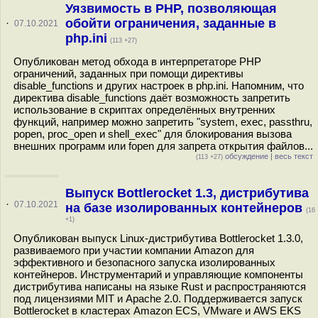
Уязвимость в PHP, позволяющая
обойти ограничения, заданные в
·
07.10.2021
php.ini
(113 +27)
Опубликован метод обхода в интерпретаторе PHP
ограничений, заданных при помощи директивы
disable_functions и других настроек в php.ini. Напомним, что
директива disable_functions даёт возможность запретить
использование в скриптах определённых внутренних
функций, например можно запретить "system, exec, passthru,
popen, proc_open и shell_exec" для блокирования вызова
внешних программ или fopen для запрета открытия файлов...
обсуждение
|
весь текст
(113 +27)
Выпуск Bottlerocket 1.3, дистрибутива
·
07.10.2021
на базе изолированных контейнеров
(16
+1)
Опубликован выпуск Linux-дистрибутива Bottlerocket 1.3.0,
развиваемого при участии компании Amazon для
эффективного и безопасного запуска изолированных
контейнеров. Инструментарий и управляющие компоненты
дистрибутива написаны на языке Rust и распространяются
под лицензиями MIT и Apache 2.0. Поддерживается запуск
Bottlerocket в кластерах Amazon ECS, VMware и AWS EKS