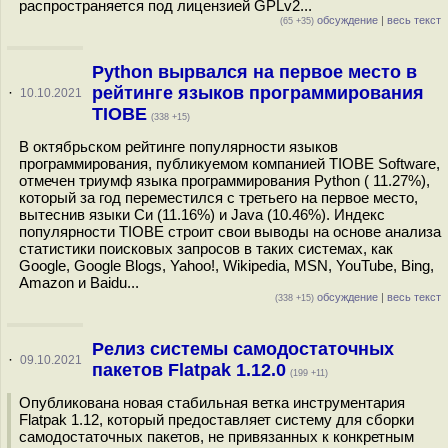
распространяется под лицензией GPLv2...
обсуждение
|
весь текст
(65 +35)
Python вырвался на первое место в
рейтинге языков программирования
·
10.10.2021
TIOBE
(338 +15)
В октябрьском рейтинге популярности языков
программирования, публикуемом компанией TIOBE Software,
отмечен триумф языка программирования Python ( 11.27%),
который за год переместился с третьего на первое место,
вытеснив языки Си (11.16%) и Java (10.46%). Индекс
популярности TIOBE строит свои выводы на основе анализа
статистики поисковых запросов в таких системах, как
Google, Google Blogs, Yahoo!, Wikipedia, MSN, YouTube, Bing,
Amazon и Baidu...
обсуждение
|
весь текст
(338 +15)
Релиз системы самодостаточных
·
09.10.2021
пакетов Flatpak 1.12.0
(199 +11)
Опубликована новая стабильная ветка инструментария
Flatpak 1.12, который предоставляет систему для сборки
самодостаточных пакетов, не привязанных к конкретным