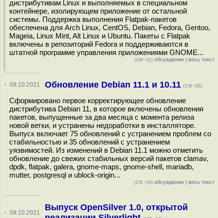
дистрибутивам Linux и выполняемых в специальном
контейнере, изолирующем приложение от остальной
системы. Поддержка выполнения Flatpak-пакетов
обеспечена для Arch Linux, CentOS, Debian, Fedora, Gentoo,
Mageia, Linux Mint, Alt Linux и Ubuntu. Пакеты с Flatpak
включены в репозиторий Fedora и поддерживаются в
штатной программе управления приложениями GNOME...
обсуждение
|
весь текст
(199 +11)
Обновление Debian 11.1 и 10.11
·
09.10.2021
(178 +35)
Сформировано первое корректирующее обновление
дистрибутива Debian 11, в которое включены обновления
пакетов, выпущенные за два месяца с момента релиза
новой ветки, и устранены недоработки в инсталляторе.
Выпуск включает 75 обновлений с устранением проблем со
стабильностью и 35 обновлений с устранением
уязвимостей. Из изменений в Debian 11.1 можно отметить
обновление до свежих стабильных версий пакетов clamav,
dpdk, flatpak, galera, gnome-maps, gnome-shell, mariadb,
mutter, postgresql и ublock-origin...
обсуждение
|
весь текст
(178 +35)
Выпуск OpenSilver 1.0, открытой
·
09.10.2021
реализации Silverlight