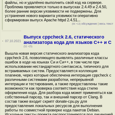
файлы, но и удалённо выполнить свой код на сервере.
Проблема проявляется только в выпусках 2.4.49 и 2.4.50,
более ранние версии уязвимости не подвержены. Для
устранения нового варианта уязвимости оперативно
сформирован выпуск Apache httpd 2.4.51...
обсуждение
|
весь текст
(84 +13)
Выпуск cppcheck 2.6, статического
·
07.10.2021
анализатора кода для языков C++ и С
(52 +25)
Вышла новая версия статического анализатора кода
cppcheck 2.6, позволяющего выявлять различные классы
ошибок в коде на языках Си и Си++, в том числе при
использовании нестандартного синтаксиса, типичного для
встраиваемых систем. Предоставляется коллекция
плагинов, через которые обеспечена интеграция cppcheck с
различными системами разработки, непрерывной
интеграции и тестирования, а также предоставлены такие
возможности как проверка соответствия кода стилю
оформления кода. Для разбора кода может применяться как
собственный парсер, так и внешний парсер от Clang. В
состав также входит скрипт donate-cpu.py для
предоставления локальных ресурсов для выполнения
работы по совместной проверке кода пакетов Debian.
Исходные тексты проекта распространяются под лицензией