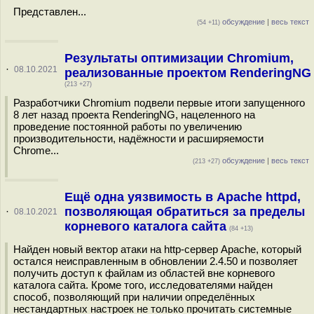
Представлен...
обсуждение
|
весь текст
(54 +11)
Результаты оптимизации Chromium,
·
08.10.2021
реализованные проектом RenderingNG
(213 +27)
Разработчики Chromium подвели первые итоги запущенного
8 лет назад проекта RenderingNG, нацеленного на
проведение постоянной работы по увеличению
производительности, надёжности и расширяемости
Chrome...
обсуждение
|
весь текст
(213 +27)
Ещё одна уязвимость в Apache httpd,
позволяющая обратиться за пределы
·
08.10.2021
корневого каталога сайта
(84 +13)
Найден новый вектор атаки на http-сервер Apache, который
остался неисправленным в обновлении 2.4.50 и позволяет
получить доступ к файлам из областей вне корневого
каталога сайта. Кроме того, исследователями найден
способ, позволяющий при наличии определённых
нестандартных настроек не только прочитать системные