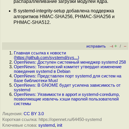
распараллеливание загрузки модулей ядра.
В systemd-integrity-setup добавлена поддержка
алгоритмов HMAC-SHA256, PHMAC-SHA256 и
PHMAC-SHA512.
+
–
исправить
/
–4
Главная ссылка к новости
(
https://github.com/systemd/sys...
)
OpenNews: Доступен системный менеджер systemd 258
OpenNews: Технический комитет утвердил изменение
поведения systemd в Debian
OpenNews: Представлен порт systemd для систем на
базе библиотеки Musl
OpenNews: В GNOME будет усилена зависимость от
systemd
OpenNews: Уязвимости в apport и systemd-coredump,
позволяющие извлечь хэши паролей пользователей
системы
Лицензия:
CC BY 3.0
Короткая ссылка: https://opennet.ru/64450-systemd
Ключевые слова:
systemd
,
init