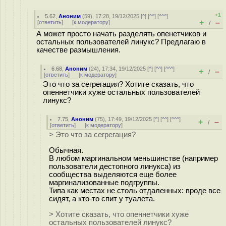
+1
5.62
,
Аноним
(
59
), 17:28, 19/12/2025 [
^
] [
^^
] [
^^^
]
+
–
[
ответить
]
[
к модератору
]
/
А может просто начать разделять опенетчиков и
остальных пользователей линукс? Предлагаю в
качестве размышления.
6.68
,
Аноним
(
24
), 17:34, 19/12/2025 [
^
] [
^^
] [
^^^
]
+
–
/
[
ответить
]
[
к модератору
]
Это что за сегрегация? Хотите сказать, что
опеннетчики хуже остальных пользователей
линукс?
7.75
,
Аноним
(
75
), 17:49, 19/12/2025 [
^
] [
^^
] [
^^^
]
+
–
/
[
ответить
]
[
к модератору
]
> Это что за сегрегация?
Обычная.
В любом маргинальном меньшинстве (например
пользователи дестопного линукса) из
сообщества выделяются еще более
маргинализованные подгруппы.
Типа как местах не столь отдаленных: вроде все
сидят, а кто-то спит у туалета.
> Хотите сказать, что опеннетчики хуже
остальных пользователей линукс?