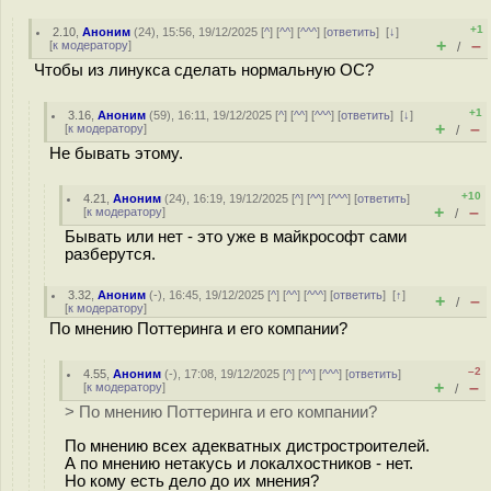
+1
2.10
,
Аноним
(
24
), 15:56, 19/12/2025 [
^
] [
^^
] [
^^^
] [
ответить
]
[
↓
]
+
–
[
к модератору
]
/
Чтобы из линукса сделать нормальную ОС?
+1
3.16
,
Аноним
(
59
), 16:11, 19/12/2025 [
^
] [
^^
] [
^^^
] [
ответить
]
[
↓
]
+
–
[
к модератору
]
/
Не бывать этому.
+10
4.21
,
Аноним
(
24
), 16:19, 19/12/2025 [
^
] [
^^
] [
^^^
] [
ответить
]
+
–
[
к модератору
]
/
Бывать или нет - это уже в майкрософт сами
разберутся.
3.32
,
Аноним
(
-
), 16:45, 19/12/2025 [
^
] [
^^
] [
^^^
] [
ответить
]
[
↑
]
+
–
/
[
к модератору
]
По мнению Поттеринга и его компании?
–2
4.55
,
Аноним
(
-
), 17:08, 19/12/2025 [
^
] [
^^
] [
^^^
] [
ответить
]
+
–
[
к модератору
]
/
> По мнению Поттеринга и его компании?
По мнению всех адекватных дистростроителей.
А по мнению нетакусь и локалхостников - нет.
Но кому есть дело до их мнения?