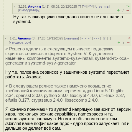
+2
3.138
,
Аноним
(
141
), 08:02, 20/12/2025 [
^
] [
^^
] [
^^^
] [
ответить
]
+
–
[
к модератору
]
/
Ну так слакварщики тоже давно ничего не слышали о
systemd.
–2
1.61
,
Аноним
(
8
), 17:26, 19/12/2025 [
ответить
] [
﹢﹢﹢
] [
· · ·
]
[
↓
] [
↑
]
+
–
[
к модератору
]
/
> Решено удалить в следующем выпуске поддержку
скриптов сервисов в формате System V. К удалению
намечены компоненты systemd-sysv-install, systemd-rc-local-
generator и systemd-sysv-generator.
Ну т.е. половина сервисов у защитников systemd перестанет
работать. Ахахах.
> В следующем релизе также намечено повышение
требований к минимальным версиям: ядро Linux 5.10, glibc
2.34, openssl 3.0.0, python 3.9.0, libxcrypt 4.4.0, util-linux 2.37,
elfutils 0.177, cryptsetup 2.4.0, libseccomp 2.4.0.
Я конечно понимаю что systemd напрямую зависит от версии
ядра, поскольку всякие capabilities, namespaces и тд
используются напрямую. Но вот в обычном советском
/sbin/init ваще пофиг какое ядро - ядро просто запускает init и
дальше он делает всё сам.