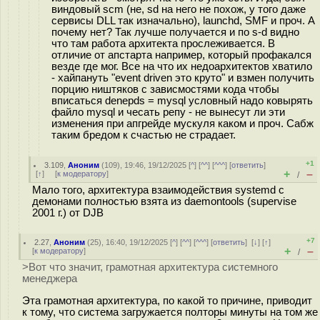
виндовый scm (не, sd на него не похож, у того даже
сервисы DLL так изначально), launchd, SMF и проч. А
почему нет? Так лучше получается и по s-d видно
что там работа архитекта прослеживается. В
отличие от апстарта например, который профакался
везде где мог. Все на что их недоархитектов хватило
- хайпануть "event driven это круто" и взмен получить
порцию ништяков с зависмостями кода чтобы
вписаться denepds = mysql условный надо ковырять
файло mysql и чесать репу - не вынесут ли эти
изменения при апгрейде мускуля каком и проч. Сабж
таким бредом к счастью не страдает.
+1
3.109
,
Аноним
(
109
), 19:46, 19/12/2025 [
^
] [
^^
] [
^^^
] [
ответить
]
+
–
[
↑
] [
к модератору
]
/
Мало того, архитектура взаимодействия systemd с
демонами полностью взята из daemontools (supervise
2001 г.) от DJB
+7
2.27
,
Аноним
(
25
), 16:40, 19/12/2025 [
^
] [
^^
] [
^^^
] [
ответить
]
[
↓
] [
↑
]
+
–
[
к модератору
]
/
>Вот что значит, грамотная архитектура системного
менеджера
Эта грамотная архитектура, по какой то причине, приводит
к тому, что система загружается полторы минуты на том же