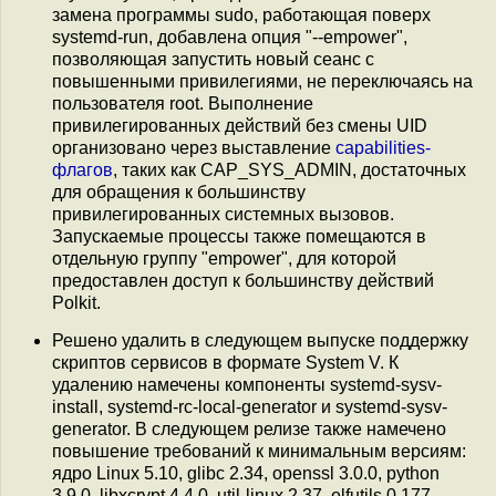
замена программы sudo, работающая поверх
systemd-run, добавлена опция "--empower",
позволяющая запустить новый сеанс с
повышенными привилегиями, не переключаясь на
пользователя root. Выполнение
привилегированных действий без смены UID
организовано через выставление
capabilities-
флагов
, таких как CAP_SYS_ADMIN, достаточных
для обращения к большинству
привилегированных системных вызовов.
Запускаемые процессы также помещаются в
отдельную группу "empower", для которой
предоставлен доступ к большинству действий
Polkit.
Решено удалить в следующем выпуске поддержку
скриптов сервисов в формате System V. К
удалению намечены компоненты systemd-sysv-
install, systemd-rc-local-generator и systemd-sysv-
generator. В следующем релизе также намечено
повышение требований к минимальным версиям:
ядро Linux 5.10, glibc 2.34, openssl 3.0.0, python
3.9.0, libxcrypt 4.4.0, util-linux 2.37, elfutils 0.177,