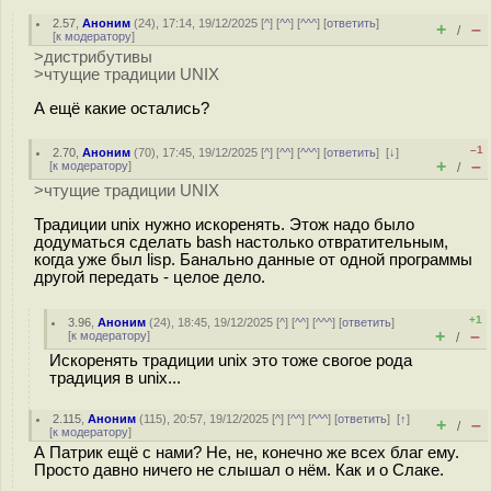
2.57
,
Аноним
(
24
), 17:14, 19/12/2025 [
^
] [
^^
] [
^^^
] [
ответить
]
+
–
/
[
к модератору
]
>дистрибутивы
>чтущие традиции UNIX
А ещё какие остались?
–1
2.70
,
Аноним
(
70
), 17:45, 19/12/2025 [
^
] [
^^
] [
^^^
] [
ответить
]
[
↓
]
+
–
[
к модератору
]
/
>чтущие традиции UNIX
Традиции unix нужно искоренять. Этож надо было
додуматься сделать bash настолько отвратительным,
когда уже был lisp. Банально данные от одной программы
другой передать - целое дело.
+1
3.96
,
Аноним
(
24
), 18:45, 19/12/2025 [
^
] [
^^
] [
^^^
] [
ответить
]
+
–
[
к модератору
]
/
Искоренять традиции unix это тоже свогое рода
традиция в unix...
2.115
,
Аноним
(
115
), 20:57, 19/12/2025 [
^
] [
^^
] [
^^^
] [
ответить
]
[
↑
]
+
–
/
[
к модератору
]
А Патрик ещё с нами? Не, не, конечно же всех благ ему.
Просто давно ничего не слышал о нём. Как и о Слаке.