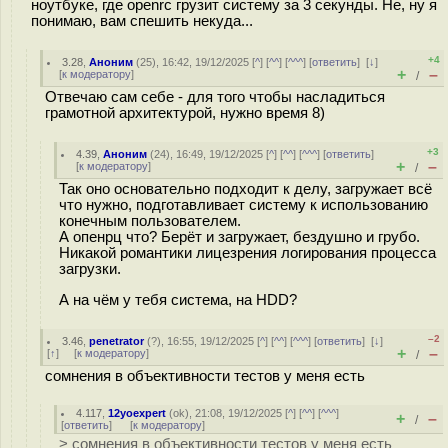
ноутбуке, где openrc грузит систему за 3 секунды. Не, ну я
понимаю, вам спешить некуда...
+4
3.28
,
Аноним
(
25
), 16:42, 19/12/2025 [
^
] [
^^
] [
^^^
] [
ответить
]
[
↓
]
+
–
[
к модератору
]
/
Отвечаю сам себе - для того чтобы насладиться
грамотной архитектурой, нужно время 8)
+3
4.39
,
Аноним
(
24
), 16:49, 19/12/2025 [
^
] [
^^
] [
^^^
] [
ответить
]
+
–
[
к модератору
]
/
Так оно основательно подходит к делу, загружает всё
что нужно, подготавливает систему к использованию
конечным пользователем.
А опенрц что? Берёт и загружает, бездушно и грубо.
Никакой романтики лицезрения логирования процесса
загрузки.
А на чём у тебя система, на HDD?
–2
3.46
,
penetrator
(
?
), 16:55, 19/12/2025 [
^
] [
^^
] [
^^^
] [
ответить
]
[
↓
]
+
–
[
↑
] [
к модератору
]
/
сомнения в объективности тестов у меня есть
4.117
,
12yoexpert
(
ok
), 21:08, 19/12/2025 [
^
] [
^^
] [
^^^
]
+
–
/
[
ответить
]
[
к модератору
]
> сомнения в объективности тестов у меня есть