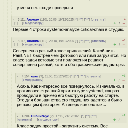
у меня нет. сходи проверься
–1
3.111
,
Аноним
(
110
), 20:08, 19/12/2025 [
^
] [
^^
] [
^^^
] [
ответить
]
+
–
[
↑
] [
к модератору
]
/
Первые 4 строки systemd-analyze critical-chain в студию.
–1
3.112
,
Аноним
(
112
), 20:10, 19/12/2025 [
^
] [
^^
] [
^^^
] [
ответить
]
+
–
[
↓
] [
к модератору
]
/
Совершенно разный класс приложений. Какой-нить
Paint.NET быстрее чем фотошоп или гимп загрузится. Но
класс задач которые эти приложения решают
совершенно разный, хоть и оба графические редакторы.
+2
4.154
,
олег
(
?
), 11:00, 20/12/2025 [
^
] [
^^
] [
^^^
] [
ответить
]
+
–
[
к модератору
]
/
Ахаха. Как интересно всё повернулось. Изначально, в
противовес страшной архитектуре systemd, как раз
проводили в пример его быструю работу на старте.
Это для большинства его тогдашних адептов и было
решающим фактором. А теперь вон оно как...
+1
4.204
,
Ононизмус
(
?
), 17:15, 21/12/2025 [
^
] [
^^
] [
^^^
]
+
–
[
ответить
]
[
к модератору
]
/
Класс задач простой - загрузить систему. Все