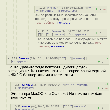
11.98
,
Аноним
(
-
), 18:50, 19/12/2025 [
^
] [
^^
]
+
–
/
[
^^^
] [
ответить
]
[
к модератору
]
Хм да разным Мне запомнилось как они
приходят в тему про ядро и начинают что...
текст свёрнут,
показать
12.101
,
Аноним
(
24
), 18:57, 19/12/2025
+
–
/
[
^
] [
^^
] [
^^^
] [
ответить
]
[
к модератору
]
Так в этом же вся соль - в обсуждении Может
и не совсем к месту, конечно, но за...
текст
свёрнут,
показать
+2
2.23
,
Аноним
(
23
), 16:21, 19/12/2025 [
^
] [
^^
] [
^^^
] [
ответить
]
[
↑
]
+
–
[
к модератору
]
/
Понял. Давайте тогда повторять дизайн другой
операционки. Как насчет платной проприетарной мертвой
UNIX? С башпортянками и всем таким.
+1
3.30
,
Аноним
(
30
), 16:44, 19/12/2025 [
^
] [
^^
] [
^^^
] [
ответить
]
+
–
[
к модератору
]
/
Это вы про МакОС или Солярис? Ни там, ни там баш
портянок нет.
3.31
,
aname
(
ok
), 16:45, 19/12/2025 [
^
] [
^^
] [
^^^
] [
ответить
]
+
–
/
[
к модератору
]