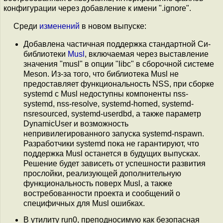
конфигурации через добавление к имени ".ignore".
Среди
изменений
в новом выпуске:
Добавлена частичная поддержка стандартной Си-
библиотеки
Musl
, включаемая через выставление
значения "musl" в опции "libc" в сборочной системе
Meson. Из-за того, что библиотека Musl не
предоставляет функциональность NSS, при сборке
systemd с Musl недоступны компоненты nss-
systemd, nss-resolve, systemd-homed, systemd-
nsresourced, systemd-userdbd, а также параметр
DynamicUser и возможность
непривилегированного запуска systemd-nspawn.
Разработчики systemd пока не гарантируют, что
поддержка Musl останется в будущих выпусках.
Решение будет зависеть от успешности развития
прослойки, реализующей дополнительную
функциональность поверх Musl, а также
востребованности проекта и сообщений о
специфичных для Musl ошибках.
В утилиту run0, преподносимую как безопасная