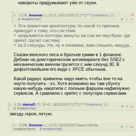
навороты придумывают уже от скуки.
–1
3.175
,
Аноним
(
-
), 21:11, 20/12/2025 [
^
] [
^^
] [
^^^
] [
ответить
]
[
↑
]
+
–
[
к модератору
]
/
> Эта грамотная архитектура, по какой то причине,
приводит к тому, что система
> загружается полторы минуты на том же ноутбуке, где
openrc грузит систему
> за 3 секунды. Не, ну я понимаю, вам спешить некуда...
Сказки венского леса и братьев гримм в 1 флаконе.
Дебиан на доисторическом антиквариате без SSE2 с
механическим винчом грузится с ним секунд 30. В
дефолтовейшем его виде с XFCE обычным.
Какой радиус кривизны надо иметь чтобы вон то на
ноуте получить - хз. Хотя возможно вы там убунту
какую-нибудь накатили с полным фаршем нафигнужно
сервисов. А сравнили с openrc с полутора сервисами.
2.29
,
dannyD
(
?
), 16:42, 19/12/2025 [
^
] [
^^
] [
^^^
] [
ответить
]
[
↑
]
+
–
/
[
к модератору
]
звезду героя, пятую.
3.158
,
Аноним
(
-
), 12:15, 20/12/2025
Скрыто ботом-
+
–
/
модератором
[
к модератору
]