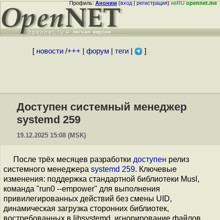
Профиль:
Аноним
(
вход
|
регистрация
)
неRU
opennet.me
[
новости
/
+++
|
форум
|
теги
|
]
Доступен системный менеджер
systemd 259
19.12.2025 15:08 (MSK)
После трёх месяцев разработки
доступен
релиз
системного менеджера
systemd 259
. Ключевые
изменения: поддержка стандартной библиотеки Musl,
команда "run0 --empower" для выполнения
привилегированных действий без смены UID,
динамическая загрузка сторонних библиотек,
востребованных в libsystemd, игнорирование файлов