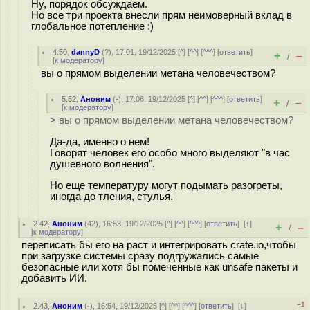
Ну, порядок обсуждаем.
Но все три проекта внесли прям неимоверный вклад в
глобальное потепление :)
4.50
,
dannyD
(
?
), 17:01, 19/12/2025 [
^
] [
^^
] [
^^^
] [
ответить
]
+
–
/
[
к модератору
]
вы о прямом выделении метана человечеством?
5.52
,
Аноним
(
-
), 17:06, 19/12/2025 [
^
] [
^^
] [
^^^
] [
ответить
]
+
–
/
[
к модератору
]
> вы о прямом выделении метана человечеством?
Да-да, именно о нем!
Говорят человек его особо много выделяют "в час
душевного волнения".
Но еще температуру могут подымать разогреты,
иногда до тления, стулья.
2.42
,
Аноним
(
42
), 16:53, 19/12/2025 [
^
] [
^^
] [
^^^
] [
ответить
]
[
↑
]
+
–
/
[
к модератору
]
переписать бы его на раст и интегрировать crate.io,чтобы
при загрузке системы сразу подгружались самые
безопасные или хотя бы помеченные как unsafe пакеты и
добавить ИИ.
–1
2.43
,
Аноним
(
-
), 16:54, 19/12/2025 [
^
] [
^^
] [
^^^
] [
ответить
]
[
↓
]