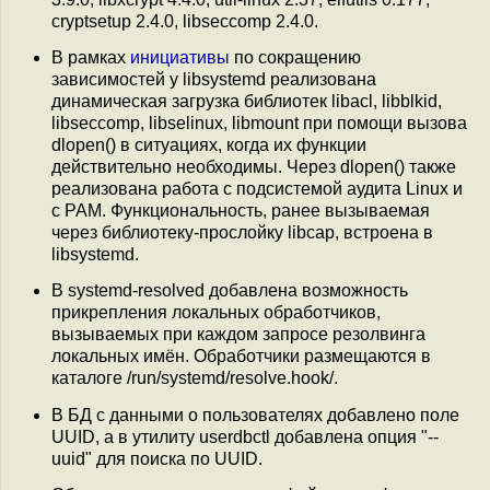
cryptsetup 2.4.0, libseccomp 2.4.0.
В рамках
инициативы
по сокращению
зависимостей у libsystemd реализована
динамическая загрузка библиотек libacl, libblkid,
libseccomp, libselinux, libmount при помощи вызова
dlopen() в ситуациях, когда их функции
действительно необходимы. Через dlopen() также
реализована работа с подсистемой аудита Linux и
с PAM. Функциональность, ранее вызываемая
через библиотеку-прослойку libcap, встроена в
libsystemd.
В systemd-resolved добавлена возможность
прикрепления локальных обработчиков,
вызываемых при каждом запросе резолвинга
локальных имён. Обработчики размещаются в
каталоге /run/systemd/resolve.hook/.
В БД с данными о пользователях добавлено поле
UUID, а в утилиту userdbctl добавлена опция "--
uuid" для поиска по UUID.