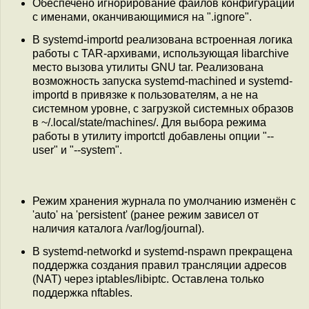
Обеспечено игнорирование файлов конфигурации
с именами, оканчивающимися на ".ignore".
В systemd-importd реализована встроенная логика
работы с TAR-архивами, использующая libarchive
место вызова утилиты GNU tar. Реализована
возможность запуска systemd-machined и systemd-
importd в привязке к пользователям, а не на
системном уровне, с загрузкой системных образов
в ~/.local/state/machines/. Для выбора режима
работы в утилиту importctl добавлены опции "--
user" и "--system".
Режим хранения журнала по умолчанию изменён с
'auto' на 'persistent' (ранее режим зависел от
наличия каталога /var/log/journal).
В systemd-networkd и systemd-nspawn прекращена
поддержка создания правил трансляции адресов
(NAT) через iptables/libiptc. Оставлена только
поддержка nftables.