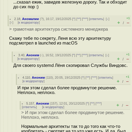
...сказал ежик, завидев железную дорогу. Так и обходит
до сих пор :)
+1
2.18
,
Аномалии
(
?
), 16:17, 19/12/2025 [
^
] [
^^
] [
^^^
] [
ответить
]
[
↓
]
+
–
[
↑
] [
к модератору
]
/
> грамотная архитектура системного менеджера
Скажу тебе по секрету, Леня всю эту архитектуру
подсмотрел в launched из macOS
+1
3.40
,
Аноним
(
-
), 16:52, 19/12/2025 [
^
] [
^^
] [
^^^
] [
ответить
]
[
↓
]
+
–
[
к модератору
]
/
Для своего systemd Лёня скопировал Cлужбы Виндовс.
+1
4.110
,
Аноним
(
110
), 20:05, 19/12/2025 [
^
] [
^^
] [
^^^
] [
ответить
]
+
–
[
к модератору
]
/
И при этом сделал более продвинутое решение.
Неплохо, неплохо.
5.157
,
Аноним
(
157
), 12:01, 20/12/2025 [
^
] [
^^
] [
^^^
]
+
–
/
[
ответить
]
[
к модератору
]
> И при этом сделал более продвинутое решение.
Неплохо, неплохо.
Нормальные архитекты так то до того как что-то
изобретать - смотрят на то что уже есть. И да, был