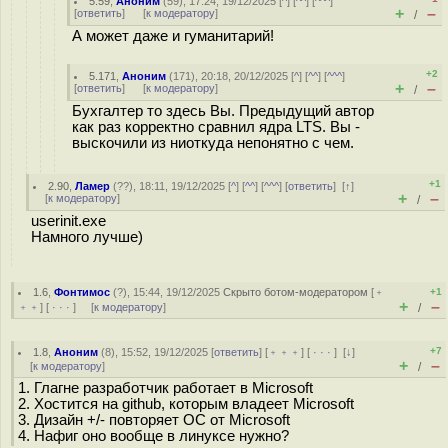
5.59
,
Аноним
(
59
), 17:24, 19/12/2025 [
^
] [
^^
] [
^^^
]
+
–
[
ответить
]
[
к модератору
]
/
А может даже и гуманитарий!
+2
5.171
,
Аноним
(
171
), 20:18, 20/12/2025 [
^
] [
^^
] [
^^^
]
+
–
[
ответить
]
[
к модератору
]
/
Бухгалтер то здесь Вы. Предыдущий автор
как раз корректно сравнил ядра LTS. Вы -
выскочили из ниоткуда непонятно с чем.
+1
2.90
,
Ламер
(
??
), 18:11, 19/12/2025 [
^
] [
^^
] [
^^^
] [
ответить
]
[
↑
]
+
–
[
к модератору
]
/
userinit.exe
Намного лучше)
1.6
,
Фонтимос
(
?
), 15:44, 19/12/2025
Скрыто ботом-модератором
[
﹢
+1
+
–
﹢﹢
] [
· · ·
] [
к модератору
]
/
+7
1.8
,
Аноним
(
8
), 15:52, 19/12/2025 [
ответить
] [
﹢﹢﹢
] [
· · ·
]
[
↓
]
+
–
[
к модератору
]
/
1. Глагне разработчик работает в Microsoft
2. Хостится на github, которым владеет Microsoft
3. Дизайн +/- повторяет ОС от Microsoft
4. Нафиг оно вообще в линуксе нужно?