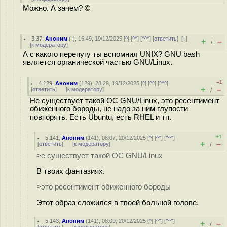
Можно. А зачем? ©
3.37
,
Аноним
(
-
), 16:49, 19/12/2025 [
^
] [
^^
] [
^^^
] [
ответить
]
[
↓
]
+
–
/
[
к модератору
]
А с какого перепугу ты вспомнил UNIX? GNU bash
является органической частью GNU/Linux.
–1
4.129
,
Аноним
(
129
), 23:29, 19/12/2025 [
^
] [
^^
] [
^^^
]
+
–
[
ответить
]
[
к модератору
]
/
Не существует такой ОС GNU/Linux, это ресентимент
обиженного бороды, не надо за ним глупости
повторять. Есть Ubuntu, есть RHEL и тп.
+1
5.141
,
Аноним
(
141
), 08:07, 20/12/2025 [
^
] [
^^
] [
^^^
]
+
–
[
ответить
]
[
к модератору
]
/
>е существует такой ОС GNU/Linux
В твоих фантазиях.
>это ресентимент обиженного бороды
Этот образ сложился в твоей больной голове.
5.143
,
Аноним
(
141
), 08:09, 20/12/2025 [
^
] [
^^
] [
^^^
]
+
–
/