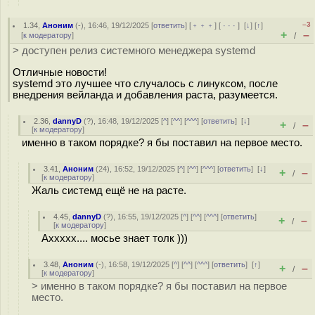
–3
1.34
,
Аноним
(
-
), 16:46, 19/12/2025 [
ответить
] [
﹢﹢﹢
] [
· · ·
]
[
↓
] [
↑
]
+
–
[
к модератору
]
/
> доступен релиз системного менеджера systemd
Отличные новости!
systemd это лучшее что случалось с линуксом, после
внедрения вейланда и добавления раста, разумеется.
2.36
,
dannyD
(
?
), 16:48, 19/12/2025 [
^
] [
^^
] [
^^^
] [
ответить
]
[
↓
]
+
–
/
[
к модератору
]
именно в таком порядке? я бы поставил на первое место.
3.41
,
Аноним
(
24
), 16:52, 19/12/2025 [
^
] [
^^
] [
^^^
] [
ответить
]
[
↓
]
+
–
/
[
к модератору
]
Жаль системд ещё не на расте.
4.45
,
dannyD
(
?
), 16:55, 19/12/2025 [
^
] [
^^
] [
^^^
] [
ответить
]
+
–
/
[
к модератору
]
Аххххх.... мосье знает толк )))
3.48
,
Аноним
(
-
), 16:58, 19/12/2025 [
^
] [
^^
] [
^^^
] [
ответить
]
[
↑
]
+
–
/
[
к модератору
]
> именно в таком порядке? я бы поставил на первое
место.