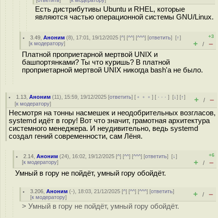
[
ответить
]
[
к модератору
]
Есть дистрибутивы Ubuntu и RHEL, которые
являются частью операционной системы GNU/Linux.
+3
3.49
,
Аноним
(
8
), 17:01, 19/12/2025 [
^
] [
^^
] [
^^^
] [
ответить
]
[
↑
]
+
–
[
к модератору
]
/
Платной проприетарной мертвой UNIX и
башпортянками? Ты что куришь? В платной
проприетарной мертвой UNIX никогда bash'а не было.
1.13
,
Аноним
(
11
), 15:59, 19/12/2025 [
ответить
] [
﹢﹢﹢
] [
· · ·
]
[
↓
] [
↑
]
+
–
/
[
к модератору
]
Несмотря на тонны насмешек и неодобрительных возгласов,
systemd идёт в гору! Вот что значит, грамотная архитектура
системного менеджера. И неудивительно, ведь systemd
создал гений современности, сам Лёня.
+6
2.14
,
Аноним
(
24
), 16:02, 19/12/2025 [
^
] [
^^
] [
^^^
] [
ответить
]
[
↓
]
+
–
[
к модератору
]
/
Умный в гору не пойдёт, умный гору обойдёт.
3.206
,
Аноним
(
-
), 18:03, 21/12/2025 [
^
] [
^^
] [
^^^
] [
ответить
]
+
–
/
[
к модератору
]
> Умный в гору не пойдёт, умный гору обойдёт.