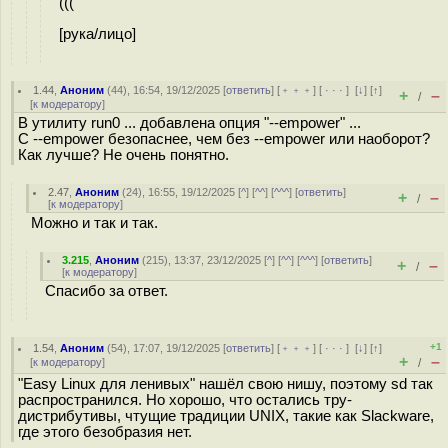
(((
[рука/лицо]
1.44
,
Аноним
(
44
), 16:54, 19/12/2025 [
ответить
] [
﹢﹢﹢
] [
· · ·
]
[
↓
] [
↑
]
+
–
/
[
к модератору
]
В утилиту run0 ... добавлена опция "--empower" ...
С --empower безопаснее, чем без --empower или наоборот?
Как лучше? Не очень понятно.
2.47
,
Аноним
(
24
), 16:55, 19/12/2025 [
^
] [
^^
] [
^^^
] [
ответить
]
+
–
/
[
к модератору
]
Можно и так и так.
3.215
,
Аноним
(
215
), 13:37, 23/12/2025 [
^
] [
^^
] [
^^^
] [
ответить
]
+
–
/
[
к модератору
]
Спасибо за ответ.
+1
1.54
,
Аноним
(
54
), 17:07, 19/12/2025 [
ответить
] [
﹢﹢﹢
] [
· · ·
]
[
↓
] [
↑
]
+
–
[
к модератору
]
/
"Easy Linux для ленивых" нашёл свою нишу, поэтому sd так
распространился. Но хорошо, что остались тру-
дистрибутивы, чтущие традиции UNIX, такие как Slackware,
где этого безобразия нет.