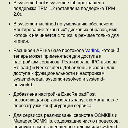
В systemd-boot и systemd-stub прекращена
поддержка TPM 1.2 (оставлена поддержка TPM
2.0).
В systemd-machined по умолчанию обеспечено
монтирование "скрытых" дисковых образов, имя
которых начинается с точки, в режиме только для
чтения.
Расширен API на базе протокола
Varlink
, который
теперь может применяться для доступа к
настройкам сервисов. Реализованы IPC-вызовы
Reload() и Reexecute(). Добавлены вызовы для
доступа к функциональности и настройкам
systemd-repart, systemd-resolved и systemd-
networkd.
Добавлена настройка ExecReloadPost,
позволяющая организовать запуск команд после
перезагрузки конфигурации сервиса.
Для сервисов реализованы свойства OOMKills и
ManagedOOMKills, содержащие число процессов,
принудительно завершённых ядром или systemd-