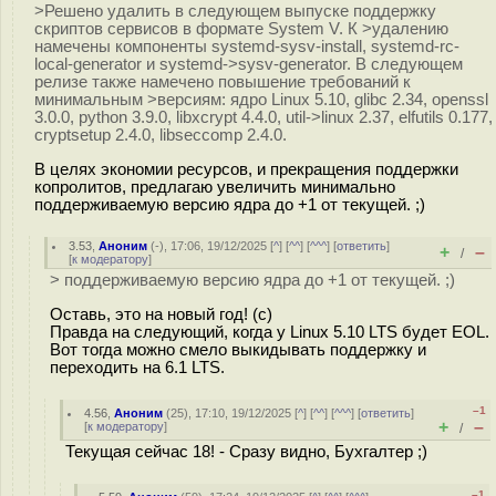
>Решено удалить в следующем выпуске поддержку
скриптов сервисов в формате System V. К >удалению
намечены компоненты systemd-sysv-install, systemd-rc-
local-generator и systemd->sysv-generator. В следующем
релизе также намечено повышение требований к
минимальным >версиям: ядро Linux 5.10, glibc 2.34, openssl
3.0.0, python 3.9.0, libxcrypt 4.4.0, util->linux 2.37, elfutils 0.177,
cryptsetup 2.4.0, libseccomp 2.4.0.
В целях экономии ресурсов, и прекращения поддержки
копролитов, предлагаю увеличить минимально
поддерживаемую версию ядра до +1 от текущей. ;)
3.53
,
Аноним
(
-
), 17:06, 19/12/2025 [
^
] [
^^
] [
^^^
] [
ответить
]
+
–
/
[
к модератору
]
> поддерживаемую версию ядра до +1 от текущей. ;)
Оставь, это на новый год! (с)
Правда на следующий, когда у Linux 5.10 LTS будет EOL.
Вот тогда можно смело выкидывать поддержку и
переходить на 6.1 LTS.
–1
4.56
,
Аноним
(
25
), 17:10, 19/12/2025 [
^
] [
^^
] [
^^^
] [
ответить
]
+
–
[
к модератору
]
/
Текущая сейчас 18! - Сразу видно, Бухгалтер ;)
–1