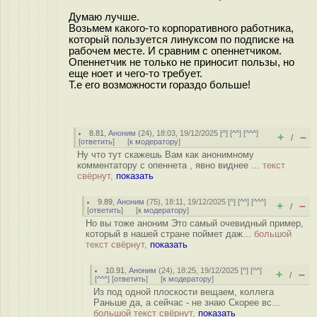
Думаю лучше.
Возьмем какого-то корпоративного работника,
который пользуется линуксом по подписке на
рабочем месте. И сравним с опеннетчиком.
Опеннетчик не только не приносит пользы, но
еще ноет и чего-то требует.
Т.е его возможности гораздо больше!
8.81
,
Аноним
(
24
), 18:03, 19/12/2025 [
^
] [
^^
] [
^^^
]
+
–
/
[
ответить
]
[
к модератору
]
Ну что тут скажешь Вам как анонимному
комментатору с опеннета , явно виднее ...
текст
свёрнут,
показать
9.89
,
Аноним
(
75
), 18:11, 19/12/2025 [
^
] [
^^
] [
^^^
]
+
–
/
[
ответить
]
[
к модератору
]
Но вы тоже аноним Это самый очевидный пример,
который в нашей стране поймет даж...
большой
текст свёрнут,
показать
10.91
,
Аноним
(
24
), 18:25, 19/12/2025 [
^
] [
^^
]
+
–
/
[
^^^
] [
ответить
]
[
к модератору
]
Из под одной плоскости вещаем, коллега
Раньше да, а сейчас - не знаю Скорее вс...
большой текст свёрнут,
показать