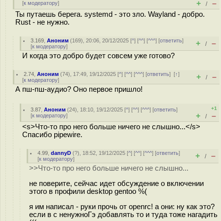
+
–
[
к модератору
]
/
Ты путаешь берега. systemd - это зло. Wayland - добро.
Rust - не нужно.
3.169
,
Аноним
(
169
), 20:06, 20/12/2025 [
^
] [
^^
] [
^^^
] [
ответить
]
+
–
/
[
к модератору
]
И когда это добро будет совсем уже готово?
2.74
,
Аноним
(
74
), 17:49, 19/12/2025 [
^
] [
^^
] [
^^^
] [
ответить
]
[
↑
]
+
–
/
[
к модератору
]
А пш-пш-аудио? Оно первое пришло!
+1
3.87
,
Аноним
(
24
), 18:10, 19/12/2025 [
^
] [
^^
] [
^^^
] [
ответить
]
+
–
[
к модератору
]
/
<s>Что-то про него больше ничего не слышно...</s>
Спасибо pipewire.
4.99
,
dannyD
(
?
), 18:52, 19/12/2025 [
^
] [
^^
] [
^^^
] [
ответить
]
+
–
/
[
к модератору
]
>>Что-то про него больше ничего не слышно...
не поверите, сейчас идет обсуждение о включении
этого в профили desktop gentoo %(
я им написал - руки прочь от openrc! а они: ну как это?
если в с ненужноГэ добавлять то и туда тоже нагадить