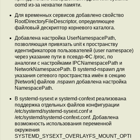
oomd из-за нехватки памяти.
Для временных сервисов добавлено свойство
RootDirectoryFileDescriptor, определяющее
файловый дескриптор корневого каталога.
Добавлена настройка UserNamespacePath,
позволяющая привязать unit к пространству
идентификаторов пользователей (user namespace)
через указание пути в псевдо-ФС /proc, по
аналогии с настройками IPCNamespacePath и
NetworkNamespacePath. В systemd-nspawn для
указания сетевого пространства имён в секцию
[Network] файлов .nspawn добавлена настройка
NamespacePath.
В systemd-sysext и systemd-confext реализована
поддержка отдельных файлов конфигурации
/etc/systemd/systemd-sysext.conf и
/etc/systemd/systemd-confext.conf. Добавлена
возможность использования переменной
окружения
SYSTEMD_SYSEXT_OVERLAYFS_MOUNT_OPTI