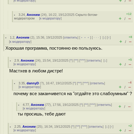
+
–
[
к модератору
]
/
+12
3.24
,
Аноним
(
24
), 16:22, 19/12/2025
Скрыто ботом-
+
–
модератором
[
к модератору
]
/
+8
1.2
,
Аноним
(
2
), 15:36, 19/12/2025 [
ответить
] [
﹢﹢﹢
] [
· · ·
]
[
↓
] [
↑
]
+
–
[
к модератору
]
/
Хорошая программа, постоянно ею пользуюсь.
+5
2.9
,
Аноним
(
24
), 15:54, 19/12/2025 [
^
] [
^^
] [
^^^
] [
ответить
]
[
↓
]
+
–
[
к модератору
]
/
Мастхев в любом дистре!
–4
3.35
,
dannyD
(
?
), 16:47, 19/12/2025 [
^
] [
^^
] [
^^^
] [
ответить
]
+
–
[
к модератору
]
/
почему все заканчивется на "отдайте это слабоумным" ?
4.77
,
Аноним
(
77
), 17:56, 19/12/2025 [
^
] [
^^
] [
^^^
] [
ответить
]
+
–
/
[
к модератору
]
ты просишь, тебе дают
+2
2.25
,
Аноним
(
25
), 16:34, 19/12/2025 [
^
] [
^^
] [
^^^
] [
ответить
]
[
↓
] [
↑
]
+
–
[
к модератору
]
/