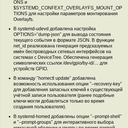
ONS и
$SYSTEMD_CONFEXT_OVERLAYFS_MOUNT_OP
TIONS для настройки параметров монтирования
Overlayfs.
В systemd-udevd добавлена настройка
OPTIONS="dump-json" для вывода состояния
текущего события в формате JSON. В функции
net_id реализована генерация предсказуемых
имён беспроводных сетевых интерфейсов на
системах с DeviceTree. Обеспечена генерация
символических ссылок /dev/gpio/by-id/… для
устройств GPIO.
В команду "homectl update" добавлена
возможность использования опции "--recovery-key"
для добавления запасных ключей к существующей
учётной записи пользователя (ранее подобные
ключи могли добавляться только во время
создания пользователя).
В systemd-homed добавлены опции "--prompt-shell"
и "--prompt-groups" для интерактивного выбора
командной оболочки и группы во время первой