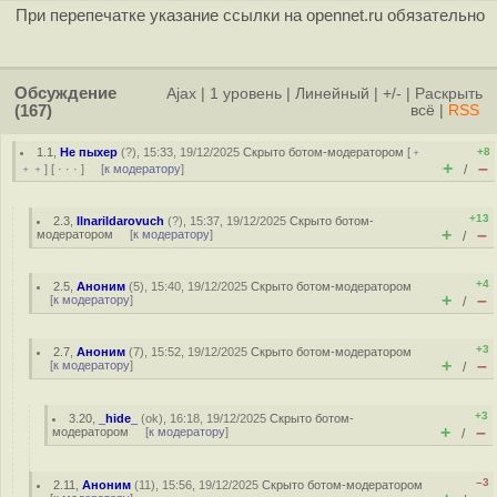
При перепечатке указание ссылки на opennet.ru обязательно
Обсуждение
Ajax
|
1 уровень
|
Линейный
|
+/-
|
Раскрыть
(167)
всё
|
RSS
1.1
,
Не пыхер
(
?
), 15:33, 19/12/2025
Скрыто ботом-модератором
[
﹢
+8
+
–
﹢﹢
] [
· · ·
] [
к модератору
]
/
+13
2.3
,
Ilnarildarovuch
(
?
), 15:37, 19/12/2025
Скрыто ботом-
+
–
модератором
[
к модератору
]
/
+4
2.5
,
Аноним
(
5
), 15:40, 19/12/2025
Скрыто ботом-модератором
+
–
[
к модератору
]
/
+3
2.7
,
Аноним
(
7
), 15:52, 19/12/2025
Скрыто ботом-модератором
+
–
[
к модератору
]
/
+3
3.20
,
_hide_
(
ok
), 16:18, 19/12/2025
Скрыто ботом-
+
–
модератором
[
к модератору
]
/
–3
2.11
,
Аноним
(
11
), 15:56, 19/12/2025
Скрыто ботом-модератором