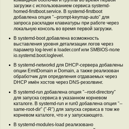
загрузки с использованием сервиса systemd-
homed-firstboot.service. В systemd-firstboot
добавлена опция "--prompt-keymap-auto" для
запроса раскладки клавиатуры при работе через
локальную консоль во время первой загрузки.
В systemd-boot добавлена возможность
выставления уровня детализации логов через
параметр log-level в loader.conf или SMBIOS-поле
io.systemd.boot.loglevel.
В systemd-networkd для DHCP-сервера добавлены
опции EmitDomain и Domain, а также реализован
обработчик для определения отдаваемых через
DHCP имён хостов через DNS-резолвинг.
В systemd-run добавлена опция "--root-directory"
для запуска сервиса в указанном корневом
каталоге. В systemd-run и run0 добавлена опция "--
same-root-dir" ("-R") для запуска сервиса в том же
корневом каталоге, что и у запускающего.
В systemd-modules-load реализовано