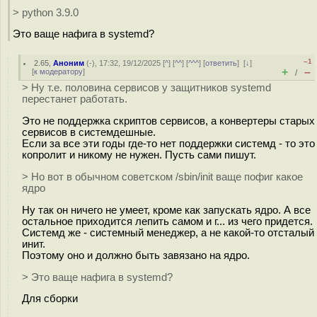
> python 3.9.0
Это ваще нафига в systemd?
–1
2.65
,
Аноним
(
-
), 17:32, 19/12/2025 [
^
] [
^^
] [
^^^
] [
ответить
]
[
↓
]
+
–
[
к модератору
]
/
> Ну т.е. половина сервисов у защитников systemd
перестанет работать.
Это не поддержка скриптов сервисов, а конвертеры старых
сервисов в системдешные.
Если за все эти годы где-то нет поддержки системд - то это
копролит и никому не нужен. Пусть сами пишут.
> Но вот в обычном советском /sbin/init ваще пофиг какое
ядро
Ну так он ничего не умеет, кроме как запускать ядро. А все
остальное приходится лепить самом и г... из чего придется.
Системд же - системный менеджер, а не какой-то отсталый
инит.
Поэтому оно и должно быть завязано на ядро.
> Это ваще нафига в systemd?
Для сборки