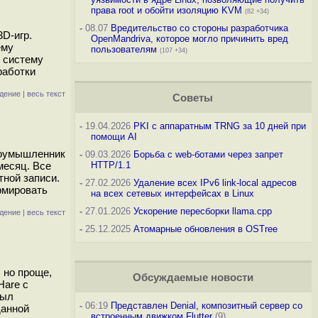
права root и обойти изоляцию KVM
(82 +34)
-
08.07
Вредительство со стороны разработчика
3D-игр.
OpenMandriva, которое могло причинить вред
ему
пользователям
(107 +34)
и систему
работки
дение
|
весь текст
Советы
-
19.04.2026
PKI с аппаратным TRNG за 10 дней при
помощи AI
злоумышленник
-
09.03.2026
Борьба с web-ботами через запрет
 месяц. Все
HTTP/1.1
тной записи.
-
27.02.2026
Удаление всех IPv6 link-local адресов
рмировать
на всех сетевых интерфейсах в Linux
-
27.01.2026
Ускорение пересборки llama.cpp
дение
|
весь текст
-
25.12.2025
Атомарные обновления в OSTree
 но проще,
Обсуждаемые новости
Hare с
был
-
06:19
Представлен Denial, композитный сервер со
данной
встроенным движком Flutter
(9)