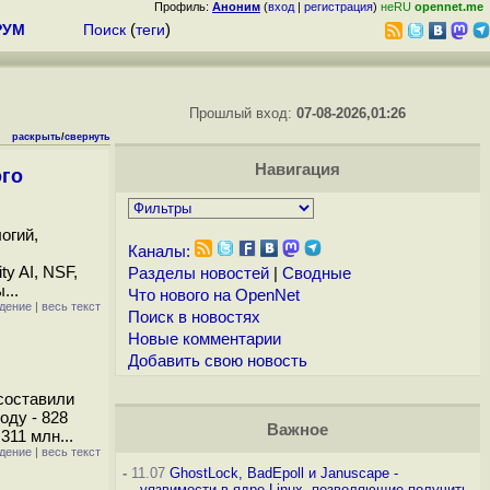
Профиль:
Аноним
(
вход
|
регистрация
)
неRU
opennet.me
РУМ
Поиск
(
теги
)
Прошлый вход:
07-08-2026,01:26
раскрыть
/
свернуть
Навигация
ого
огий,
Каналы:
ty AI, NSF,
Разделы новостей
|
Сводные
...
Что нового на OpenNet
дение
|
весь текст
Поиск в новостях
Новые комментарии
Добавить свою новость
 составили
оду - 828
Важное
 311 млн...
дение
|
весь текст
-
11.07
GhostLock, BadEpoll и Januscape -
уязвимости в ядре Linux, позволяющие получить