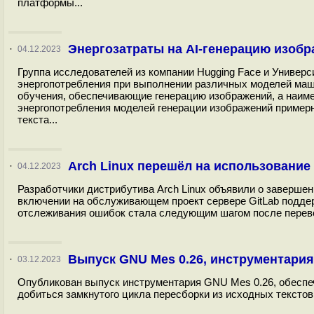
платформы...
Энергозатраты на AI-генерацию изоб
·
04.12.2023
Группа исследователей из компании Hugging Face и Универ
энергопотребления при выполнении различных моделей маш
обучения, обеспечивающие генерацию изображений, а наиме
энергопотребления моделей генерации изображений примерно
текста...
Arch Linux перешёл на использование
·
04.12.2023
Разработчики дистрибутива Arch Linux объявили о заверше
включении на обслуживающем проект сервере GitLab поддер
отслеживания ошибок стала следующим шагом после перевода
Выпуск GNU Mes 0.26, инструментари
·
03.12.2023
Опубликован выпуск инструментария GNU Mes 0.26, обеспеч
добиться замкнутого цикла пересборки из исходных текстов.