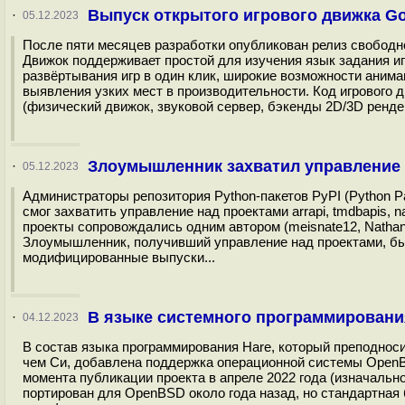
Выпуск открытого игрового движка Go
·
05.12.2023
После пяти месяцев разработки опубликован релиз свободног
Движок поддерживает простой для изучения язык задания иг
развёртывания игр в один клик, широкие возможности аним
выявления узких мест в производительности. Код игрового 
(физический движок, звуковой сервер, бэкенды 2D/3D рендери
Злоумышленник захватил управление н
·
05.12.2023
Администраторы репозитория Python-пакетов PyPI (Python P
смог захватить управление над проектами arrapi, tmdbapis, 
проекты сопровождались одним автором (meisnate12, Nathan 
Злоумышленник, получивший управление над проектами, был
модифицированные выпуски...
В языке системного программировани
·
04.12.2023
В состав языка программирования Hare, который преподноси
чем Си, добавлена поддержка операционной системы OpenB
момента публикации проекта в апреле 2022 года (изначальн
портирован для OpenBSD около года назад, но стандартная