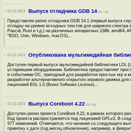
Выпуск отладчика GDB 14
·
03.12.2023
(61 +19)
Представлен релиз отладчика GDB 14.1 (первый выпуск сери
отладку на уровне исходных текстов для широкого спектра яз
Pascal, Rust и т.д.) на различных аппаратных (i386, amd64, 
*BSD, Unix, Windows, macOS)...
Опубликована мультимедийная библи
·
03.12.2023
Доступен первый выпуск мультимедийной библиотеки LDL (Lit
устаревшем оборудовании. Библиотека предоставляет прос
и событиями ОС, пригодный для разработки простых игр и 
разработке альтернативного открытого игрового движка для 
лицензией BSL 1.0 (Boost Software License)...
Выпуск Coreboot 4.22
·
03.12.2023
(55 +19)
Доступен релиз проекта CoreBoot 4.22, в рамках которого 
Код проекта распространяется под лицензией GPLv2. В созд
977 изменений. Отмечается, что начиная со следующего вы
привязку к дате (год.месяц.обновление), например, в феврал