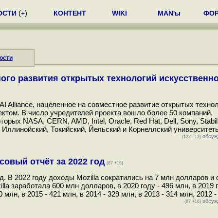
ОСТИ
(
+
)
КОНТЕНТ
WIKI
MAN'ы
ФО
ости
ного развития открытых технологий искусственн
 Alliance, нацеленное на совместное развитие открытых технол
том. В число учредителей проекта вошло более 50 компаний,
ых NASA, CERN, AMD, Intel, Oracle, Red Hat, Dell, Sony, Stabili
, Иллинойский, Токийский, Йельский и Корнеллский университеты
обсуж
(122 –12)
овый отчёт за 2022 год
(87 +16)
д. В 2022 году доходы Mozilla сократились на 7 млн долларов и
la заработала 600 млн долларов, в 2020 году - 496 млн, в 2019 г
0 млн, в 2015 - 421 млн, в 2014 - 329 млн, в 2013 - 314 млн, 2012 -
обсуж
(87 +16)