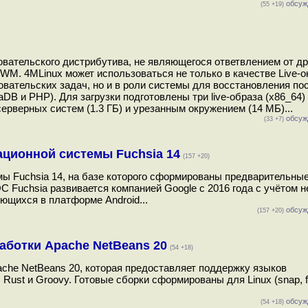
обсуж
(55 +19)
овательского дистрибутива, не являющегося ответвлением от др
WM. 4MLinux может использоваться не только в качестве Live-
ательских задач, но и в роли системы для восстановления пос
DB и PHP). Для загрузки подготовлены три live-образа (x86_64)
ерверных систем (1.3 ГБ) и урезанным окружением (14 МБ)...
обсуж
(33 +7)
ационной системы Fuchsia 14
(157 +20)
ы Fuchsia 14, на базе которого сформированы предварительны
С Fuchsia развивается компанией Google c 2016 года с учётом н
ющихся в платформе Android...
обсуж
(157 +20)
аботки Apache NetBeans 20
(54 +18)
che NetBeans 20, которая предоставляет поддержку языков
 Rust и Groovy. Готовые сборки сформированы для Linux (snap, fl
обсуж
(54 +18)