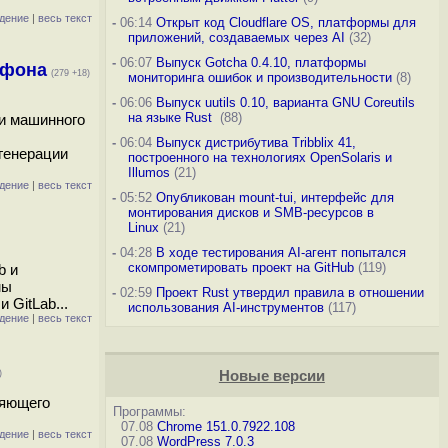
дение
|
весь текст
-
06:14
Открыт код Cloudflare OS, платформы для
приложений, создаваемых через AI
(32)
-
06:07
Выпуск Gotcha 0.4.10, платформы
тфона
(279 +18)
мониторинга ошибок и производительности
(8)
-
06:06
Выпуск uutils 0.10, варианта GNU Coreutils
на языке Rust
(88)
и машинного
-
06:04
Выпуск дистрибутива Tribblix 41,
 генерации
построенного на технологиях OpenSolaris и
Illumos
(21)
дение
|
весь текст
-
05:52
Опубликован mount-tui, интерфейс для
монтирования дисков и SMB-ресурсов в
Linux
(21)
-
04:28
В ходе тестирования AI-агент попытался
скомпрометировать проект на GitHub
(119)
b и
мы
-
02:59
Проект Rust утвердил правила в отношении
 GitLab...
использования AI-инструментов
(117)
дение
|
весь текст
)
Новые версии
ляющего
Программы:
07.08
Chrome 151.0.7922.108
дение
|
весь текст
07.08
WordPress 7.0.3