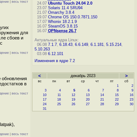
дение
|
весь текст
24.07
Ubuntu Touch 24.04 2.0
23.07
Solaris 11.4 SRU94
21.07
Omarchy 3.8.4
19.07
Chrome OS 150.0.7871.150
17.07
Whonix 18.2.1.9
16.07
SteamOS 3.8.15
угих
16.07
OPNsense 26.7
окружения для
ле сбоев и
Актуальные ядра Linux:
 с
06.08
7.1.7
,
6.18.43
,
6.6.149
,
6.1.181
,
5.15.214
,
5.10.263
дение
|
весь текст
03.08
6.12.101
Изменения в ядре 7.2
<
декабрь 2023
>
е обновления
вс
пн
вт
ср
чт
пт
сб
едостатков в
1
2
3
4
5
6
7
8
9
дение
|
весь текст
10
11
12
13
14
15
16
17
18
19
20
21
22
23
24
25
26
27
28
29
30
31
atpak),
дение
|
весь текст