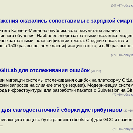
обсуж
(207 +17)
ражения оказались сопоставимы с зарядкой смар
ситета Карнеги-Меллона опубликовала результаты анализа
инного обучения. Наиболее энергозатратными оказались модел
нее затратными - классификации текста. Средние показатели
 в 1500 раз выше, чем классификации текста, и в 60 раз выше
обсуж
(279 +18)
 GitLab для отслеживания ошибок
(70 +10)
нии миграции системы отслеживания ошибок на платформу GitLa
жки запросов на слияние (merge request). Модернизация систе
 инфраструктуры для разработки пакетов с Subversion на Git и
обсуж
(70 +10)
я для самодостаточной сборки дистрибутивов
(20 +16
ивающего процесс бутстрэппинга (bootstrap) для GCC и позво
..
обсуж
(20 +16)