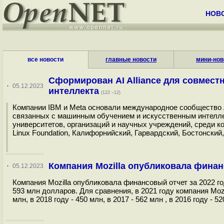
НОВ
все новости
главные новости
мини-нов
Сформирован AI Alliance для совмест
·
05.12.2023
интеллекта
(122 –12)
Компании IBM и Meta основали международное сообщество AI
связанных с машинным обучением и искусственным интеллек
университетов, организаций и научных учреждений, среди котор
Linux Foundation, Калифорнийский, Гарвардский, Бостонский
Компания Mozilla опубликовала финанс
·
05.12.2023
Компания Mozilla опубликовала финансовый отчет за 2022 го
593 млн долларов. Для сравнения, в 2021 году компания Mozil
млн, в 2018 году - 450 млн, в 2017 - 562 млн , в 2016 году - 52