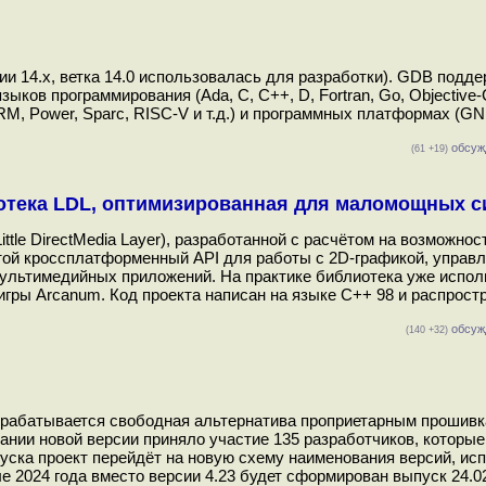
и 14.x, ветка 14.0 использовалась для разработки). GDB подд
ыков программирования (Ada, C, C++, D, Fortran, Go, Objective-
ARM, Power, Sparc, RISC-V и т.д.) и программных платформах (GN
обсуж
(61 +19)
отека LDL, оптимизированная для маломощных с
tle DirectMedia Layer), разработанной с расчётом на возможнос
той кроссплатформенный API для работы с 2D-графикой, управ
мультимедийных приложений. На практике библиотека уже испол
игры Arcanum. Код проекта написан на языке С++ 98 и распрост
обсуж
(140 +32)
разрабатывается свободная альтернатива проприетарным прошивк
ании новой версии приняло участие 135 разработчиков, которые
пуска проект перейдёт на новую схему наименования версий, и
е 2024 года вместо версии 4.23 будет сформирован выпуск 24.02.