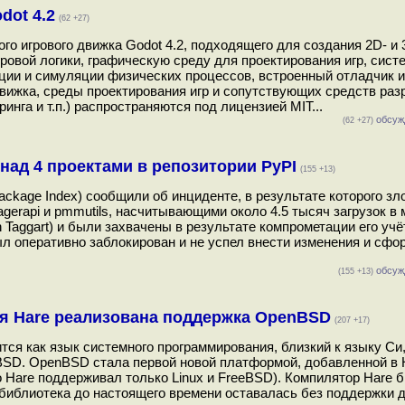
dot 4.2
(62 +27)
о игрового движка Godot 4.2, подходящего для создания 2D- и 
ровой логики, графическую среду для проектирования игр, сист
ации и симуляции физических процессов, встроенный отладчик 
движка, среды проектирования игр и сопутствующих средств раз
нга и т.п.) распространяются под лицензией MIT...
обсуж
(62 +27)
ад 4 проектами в репозитории PyPI
(155 +13)
ackage Index) сообщили об инциденте, в результате которого 
nagerapi и pmmutils, насчитывающими около 4.5 тысяч загрузок в
Taggart) и были захвачены в результате компрометации его учё
 оперативно заблокирован и не успел внести изменения и сфо
обсуж
(155 +13)
я Hare реализована поддержка OpenBSD
(207 +17)
тся как язык системного программирования, близкий к языку Си,
SD. OpenBSD стала первой новой платформой, добавленной в 
о Hare поддерживал только Linux и FreeBSD). Компилятор Hare 
 библиотека до настоящего времени оставалась без поддержки 