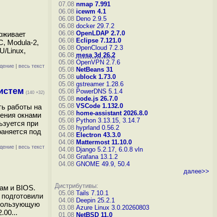
07.08
nmap 7.991
06.08
icewm 4.1
06.08
Deno 2.9.5
06.08
docker 29.7.2
06.08
OpenLDAP 2.7.0
ерживает
06.08
Eclipse 7.121.0
C, Modula-2,
06.08
OpenCloud 7.2.3
U/Linux,
06.08
mesa 3d 26.2
05.08
OpenVPN 2.7.6
дение
|
весь текст
05.08
NetBeans 31
05.08
ublock 1.73.0
05.08
gstreamer 1.28.6
истем
05.08
PowerDNS 5.1.4
(140 +32)
05.08
node.js 26.7.0
05.08
VSCode 1.132.0
ть работы на
05.08
home-assistant 2026.8.0
ления окнами
05.08
Python 3.13.15, 3.14.7
ьзуется при
05.08
hyprland 0.56.2
раняется под
04.08
Electron 43.3.0
04.08
Mattermost 11.10.0
дение
|
весь текст
04.08
Django 5.2.17, 6.0.8
vln
04.08
Grafana 13.1.2
04.08
GNOME 49.9, 50.4
далее>>
Дистрибутивы:
ам и BIOS.
05.08
Tails 7.10.1
 подготовили
04.08
Deepin 25.2.1
спользующую
03.08
Azure Linux 3.0.20260803
00...
01.08
NetBSD 11.0