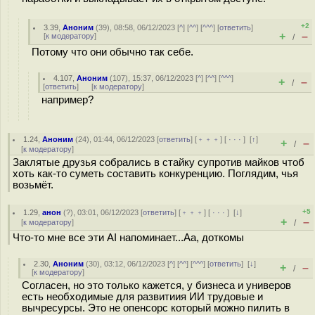
+2
3.39
,
Аноним
(
39
), 08:58, 06/12/2023 [
^
] [
^^
] [
^^^
] [
ответить
]
+
–
[
к модератору
]
/
Потому что они обычно так себе.
4.107
,
Аноним
(
107
), 15:37, 06/12/2023 [
^
] [
^^
] [
^^^
]
+
–
/
[
ответить
]
[
к модератору
]
например?
1.24
,
Аноним
(
24
), 01:44, 06/12/2023 [
ответить
] [
﹢﹢﹢
] [
· · ·
]
[
↑
]
+
–
/
[
к модератору
]
Заклятые друзья собрались в стайку супротив майков чтоб
хоть как-то суметь составить конкуренцию. Поглядим, чья
возьмёт.
+5
1.29
,
анон
(
?
), 03:01, 06/12/2023 [
ответить
] [
﹢﹢﹢
] [
· · ·
]
[
↓
]
+
–
[
к модератору
]
/
Что-то мне все эти AI напоминает...Аа, доткомы
2.30
,
Аноним
(
30
), 03:12, 06/12/2023 [
^
] [
^^
] [
^^^
] [
ответить
]
[
↓
]
+
–
/
[
к модератору
]
Согласен, но это только кажется, у бизнеса и универов
есть необходимые для развитиия ИИ трудовые и
вычресурсы. Это не опенсорс который можно пилить в