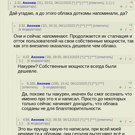
–1
2.31
,
Аноним
(
31
), 03:52, 06/12/2023 [
^
] [
^^
] [
^^^
] [
ответить
]
[
↓
] [
↑
]
+
–
[
к модератору
]
/
Дай угадаю, а до этого облака доткомы напоминали, да?
+2
3.32
,
Аноним
(
32
), 04:10, 06/12/2023 [
^
] [
^^
] [
^^^
] [
ответить
]
+
–
[
к модератору
]
/
Они и сейчас напоминают. Продолжается их стагнация и
отток пользователей на свои собственные мощности, так
как это внезапно оказалось дешевле чем облако.
4.37
,
Аноним
(
39
), 08:55, 06/12/2023 [
^
] [
^^
] [
^^^
] [
ответить
]
+
–
/
[
↓
] [
к модератору
]
Накурен? Собственные мощности всегда были
дешевле.
+2
5.109
,
Аноним
(
108
), 15:42, 06/12/2023 [
^
] [
^^
] [
^^^
]
+
–
[
ответить
]
[
к модератору
]
/
Да, похоже ты накурен, иначен бы смог осознать что
именно про это я и написал. Просто до некоторых
только сейчас начинает доходить, что облака
созданы не для благотворительности.
4.56
,
Аноним
(
62
), 09:39, 06/12/2023 [
^
] [
^^
] [
^^^
] [
ответить
]
+
–
/
[
↑
] [
к модератору
]
Это вы ерунду какую-то написали, при всей моей
ненависти к облакам, они сегодня вытесняют всё и