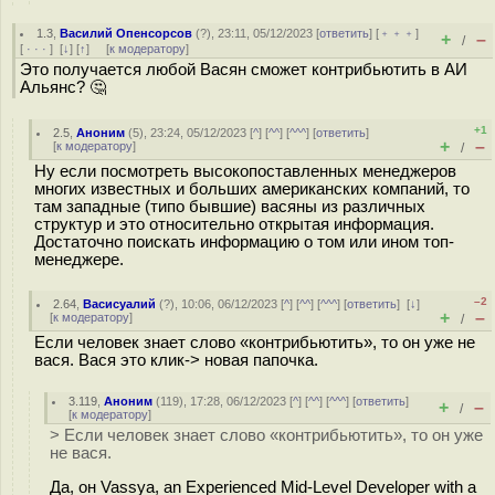
1.3
,
Василий Опенсорсов
(
?
), 23:11, 05/12/2023 [
ответить
] [
﹢﹢﹢
]
+
–
/
[
· · ·
]
[
↓
] [
↑
] [
к модератору
]
Это получается любой Васян сможет контрибьютить в АИ
Альянс? 🤔
+1
2.5
,
Аноним
(
5
), 23:24, 05/12/2023 [
^
] [
^^
] [
^^^
] [
ответить
]
+
–
[
к модератору
]
/
Ну если посмотреть высокопоставленных менеджеров
многих известных и больших американских компаний, то
там западные (типо бывшие) васяны из различных
структур и это относительно открытая информация.
Достаточно поискать информацию о том или ином топ-
менеджере.
–2
2.64
,
Васисуалий
(
?
), 10:06, 06/12/2023 [
^
] [
^^
] [
^^^
] [
ответить
]
[
↓
]
+
–
[
к модератору
]
/
Если человек знает слово «контрибьютить», то он уже не
вася. Вася это клик-> новая папочка.
3.119
,
Аноним
(
119
), 17:28, 06/12/2023 [
^
] [
^^
] [
^^^
] [
ответить
]
+
–
/
[
к модератору
]
> Если человек знает слово «контрибьютить», то он уже
не вася.
Да, он Vassya, an Experienced Mid-Level Developer with a