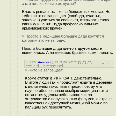
а кто нет, и сколько их нужно?
Власть решает только на бюджетных местах. Но
тебе никто не запрещает (свобода, счастье,
залечись) учиться за свой счёт, открывать свою
клинику и нанять туда профессиональных
армениканских врачей.
> Просто в медицине большие дяди крутятся
которым это не выгодно.
Просто большие дяди где-то в другом месте
вылечились. А на меньших братьев всем плевать.
7.127
,
Аноним
(
-
), 19:33, 06/12/2023 [
^
] [
^^
] [
^^^
]
+
–
/
[
ответить
]
[
к модератору
]
>никто не запрещает
Кроме статей в УК и КоАП, действительно.
В итоге люди так и продолжат ездить в деревню
к целителям замаливать грехи, потому что
научно-обоснованная хомбрю-медицина так и
останется уделом небольшого числа
энтузиастов с полузакрытых форумов, а стран с
качественной доступной медициной можно по
пальцам рук пересчитать.