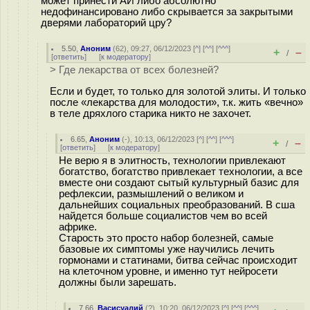
может принести АИ либо абсолютно
недофинансировано либо скрывается за закрытыми
дверями лабораторий цру?
5.50
,
Аноним
(
62
), 09:27, 06/12/2023 [
^
] [
^^
] [
^^^
]
+
–
/
[
ответить
]
[
к модератору
]
> Где лекарства от всех болезней?
Если и будет, то только для золотой элиты. И только
после «лекарства для молодости», т.к. жить «вечно»
в теле дряхлого старика никто не захочет.
6.65
,
Аноним
(
-
), 10:13, 06/12/2023 [
^
] [
^^
] [
^^^
]
+
–
/
[
ответить
]
[
к модератору
]
Не верю я в элитность, технологии привлекают
богатство, богатство привлекает технологии, а все
вместе они создают сытый культурный базис для
рефлексии, размышлений о великом и
дальнейших социальных преобразований. В сша
найдется больше социалистов чем во всей
африке.
Старость это просто набор болезней, самые
базовые их симптомы уже научились лечить
гормонами и статинами, битва сейчас происходит
на клеточном уровне, и именно тут нейросети
должны были зарешать.
7.66
,
Васисуалий
(
?
), 10:20, 06/12/2023 [
^
] [
^^
] [
^^^
]