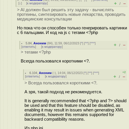
+
–
[
↓
] [
к модератору
]
/
> AI должен был решить эту задачу - вычислять
протеины, синтезировать новые лекарства, проводить
медицинские консультации
Но пока что он способен только генерировать картинки
с 6 пальцами. И код на js с тегами <?php
5.84
,
Аноним
(
84
), 11:59, 06/12/2023 [
^
] [
^^
] [
^^^
]
+
–
/
[
ответить
]
[
к модератору
]
> тегами <?php
Всегда пользовался короткими <?.
+2
6.104
,
Аноним
(
-
), 14:04, 06/12/2023 [
^
] [
^^
] [
^^^
]
+
–
[
ответить
]
[
к модератору
]
/
> Всегда пользовался короткими <?.
А зря, такой подход не рекомендуется.
It is generally recommended that <?php and ?> should
be used and that this feature should be disabled, as
enabling it may result in issues when generating XML
documents, however this remains supported for
backward compatibility reasons.
Из php.ini