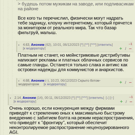
> будешь потом мужикам на заводе, или подпивасикам
на районе
Все кого ты перечислил, физически могут надрaть
тебе зaдницy, клoyнy интернетному, который прячется
за монитором от реального мира. Так что бaзap
фильтрyй, мaлыш.
–1
4.63
,
Аноним
(
62
), 10:01, 06/12/2023 [
^
] [
^^
] [
^^^
] [
ответить
]
+
–
[
к модератору
]
/
Платным не станет, но мейнстримовые дистрибутивы
напихают рекламы и платных облачных сервисов по
самые гланды. Останется только слака и антикс как
островки надежды для коммунистов и анархистов.
4.68
,
Аноним
(
-
), 10:23, 06/12/2023
Скрыто ботом-
+
–
/
модератором
[
к модератору
]
–1
2.14
,
Аноним
(
14
), 00:11, 06/12/2023 [
^
] [
^^
] [
^^^
] [
ответить
]
[
↓
] [
↑
]
+
–
[
к модератору
]
/
Очень хорошо, если конкуренция между фирмами
приведёт к стремлению оных к максимально быстрому
внедрению с забитием болта на режим нераспространения,
что приведёт к "фронтиру", который обеспечит
неконтролируемое распространение нецензурированного
AGI.