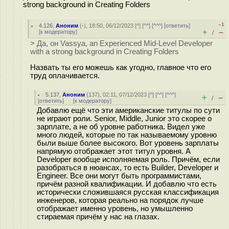
strong background in Creating Folders
–1
4.126
,
Аноним
(
-
), 18:50, 06/12/2023 [
^
] [
^^
] [
^^^
] [
ответить
]
+
–
[
к модератору
]
/
> Да, он Vassya, an Experienced Mid-Level Developer
with a strong background in Creating Folders
Назвать ты его можешь как угодно, главное что его
труд оплачивается.
5.137
,
Аноним
(
137
), 02:11, 07/12/2023 [
^
] [
^^
] [
^^^
]
+
–
/
[
ответить
]
[
к модератору
]
Добавлю ещё что эти американские титулы по сути
не играют роли. Senior, Middle, Junior это скорее о
зарплате, а не об уровне работника. Видел уже
много людей, которые по так называемому уровню
были выше более высокого. Вот уровень зарплаты
напрямую отображает этот титул уровня. А
Developer вообще исполняемая роль. Причём, если
разобраться в нюансах, то есть Builder, Developer и
Engineer. Все они могут быть программистами,
причём разной квалификации. И добавлю что есть
исторически сложившаяся русская классификация
инженеров, которая реально на порядок лучше
отображает именно уровень, но умышленно
стираемая причём у нас на глазах.