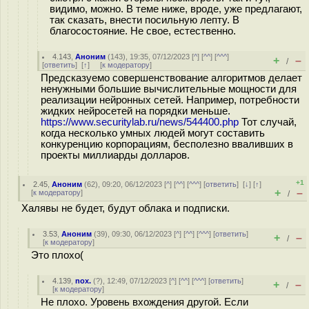
видимо, можно. В теме ниже, вроде, уже предлагают,
так сказать, внести посильную лепту. В
благосостояние. Не свое, естественно.
4.143
,
Аноним
(
143
), 19:35, 07/12/2023 [
^
] [
^^
] [
^^^
]
+
–
/
[
ответить
]
[
↑
] [
к модератору
]
Предсказуемо совершенствование алгоритмов делает
ненужными большие вычислительные мощности для
реализации нейронных сетей. Например, потребности
жидких нейросетей на порядки меньше.
https://www.securitylab.ru/news/544400.php
Тот случай,
когда несколько умных людей могут составить
конкуренцию корпорациям, бесполезно вваливших в
проекты миллиарды долларов.
+1
2.45
,
Аноним
(
62
), 09:20, 06/12/2023 [
^
] [
^^
] [
^^^
] [
ответить
]
[
↓
] [
↑
]
+
–
[
к модератору
]
/
Халявы не будет, будут облака и подписки.
3.53
,
Аноним
(
39
), 09:30, 06/12/2023 [
^
] [
^^
] [
^^^
] [
ответить
]
+
–
/
[
к модератору
]
Это плохо(
4.139
,
nox.
(
?
), 12:49, 07/12/2023 [
^
] [
^^
] [
^^^
] [
ответить
]
+
–
/
[
к модератору
]
Не плохо. Уровень вхождения другой. Если