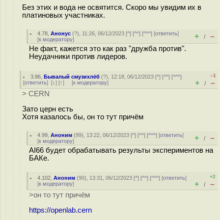
Без этих и вода не освятится. Скоро мы увидим их в
платиновых участниках.
4.78
,
Анонус
(
?
), 11:26, 06/12/2023 [
^
] [
^^
] [
^^^
] [
ответить
]
+
–
/
[
к модератору
]
Не факт, кажется это как раз "дружба против".
Неудачники против лидеров.
–1
3.86
,
Бывалый смузихлёб
(
?
), 12:18, 06/12/2023 [
^
] [
^^
] [
^^^
]
+
–
[
ответить
]
[
↓
] [
↑
] [
к модератору
]
/
> CERN
Зато церн есть
Хотя казалось бы, он то тут причём
4.99
,
Аноним
(
99
), 13:22, 06/12/2023 [
^
] [
^^
] [
^^^
] [
ответить
]
+
–
/
[
к модератору
]
AI66 будет обрабатывать результы экспериментов на
БАКе.
+2
4.102
,
Аноним
(
90
), 13:31, 06/12/2023 [
^
] [
^^
] [
^^^
] [
ответить
]
+
–
[
к модератору
]
/
>он то тут причём
https://openlab.cern