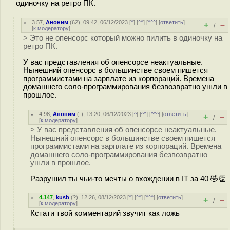
одиночку на ретро ПК.
3.57
,
Аноним
(
62
), 09:42, 06/12/2023 [
^
] [
^^
] [
^^^
] [
ответить
]
+
–
/
[
к модератору
]
> Это не опенсорс который можно пилить в одиночку на
ретро ПК.
У вас представления об опенсорсе неактуальные.
Нынешний опенсорс в большинстве своем пишется
программистами на зарплате из корпораций. Времена
домашнего соло-программирования безвозвратно ушли в
прошлое.
4.98
,
Аноним
(
-
), 13:20, 06/12/2023 [
^
] [
^^
] [
^^^
] [
ответить
]
+
–
/
[
к модератору
]
> У вас представления об опенсорсе неактуальные.
Нынешний опенсорс в большинстве своем пишется
программистами на зарплате из корпораций. Времена
домашнего соло-программирования безвозвратно
ушли в прошлое.
Разрушил ты чьи-то мечты о вхождении в IT за 40 🤣👏
4.147
,
kusb
(
?
), 12:26, 08/12/2023 [
^
] [
^^
] [
^^^
] [
ответить
]
+
–
/
[
к модератору
]
Кстати твой комментарий звучит как ложь