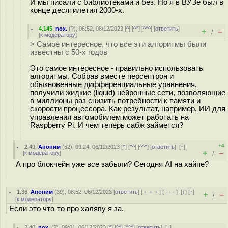
И мы писали с библиотеками и без. Но я в ВУЗе был в
конце десятилетия 2000-х.
4.145
,
nox.
(
?
), 06:52, 08/12/2023 [
^
] [
^^
] [
^^^
] [
ответить
]
+
–
/
[
к модератору
]
> Самое интересное, что все эти алгоритмы были
известны с 50-х годов
Это самое интересное - правильно использовать
алгоритмы. Собрав вместе персептрон и
обыкновенные дифференциальные уравнения,
получили жидкие (liquid) нейронные сети, позволяющие
в миллионы раз снизить потребности к памяти и
скорости процессора. Как результат, например, ИИ для
управления автомобилем может работать на
Raspberry Pi. И чем теперь сабж займется?
+4
2.49
,
Аноним
(
62
), 09:24, 06/12/2023 [
^
] [
^^
] [
^^^
] [
ответить
]
[
↑
]
+
–
[
к модератору
]
/
А про блокчейн уже все забыли? Сегодня AI на хайпе?
1.36
,
Аноним
(
39
), 08:52, 06/12/2023 [
ответить
] [
﹢﹢﹢
] [
· · ·
]
[
↓
] [
↑
]
+
–
/
[
к модератору
]
Если это что-то про халяву я за.
2.40
,
nox.
(
?
), 09:01, 06/12/2023 [
^
] [
^^
] [
^^^
] [
ответить
]
[
↓
]