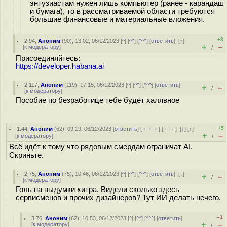
энтузиастам нужен лишь компьютер (ранее - карандаш
и бумага), то в рассматриваемой области требуются
большие финансовые и материальные вложения.
+3
2.94
,
Аноним
(
90
), 13:02, 06/12/2023 [
^
] [
^^
] [
^^^
] [
ответить
]
[
↑
]
+
–
[
к модератору
]
/
Присоединяйтесь:
https://developer.habana.ai
2.117
,
Аноним
(
119
), 17:15, 06/12/2023 [
^
] [
^^
] [
^^^
] [
ответить
]
+
–
/
[
к модератору
]
Пособие по безработице тебе будет халявное
+5
1.44
,
Аноним
(
62
), 09:19, 06/12/2023 [
ответить
] [
﹢﹢﹢
] [
· · ·
]
[
↓
] [
↑
]
+
–
[
к модератору
]
/
Всё идёт к тому что рядовым смердам ограничат AI.
Скриньте.
2.75
,
Аноним
(
75
), 10:46, 06/12/2023 [
^
] [
^^
] [
^^^
] [
ответить
]
[
↓
]
+
–
/
[
к модератору
]
Голь на выдумки хитра. Видели сколько здесь
сервисменов и прочих дизайнеров? Тут ИИ делать нечего.
–1
3.76
,
Аноним
(
62
), 10:53, 06/12/2023 [
^
] [
^^
] [
^^^
] [
ответить
]
+
–
[
к модератору
]
/