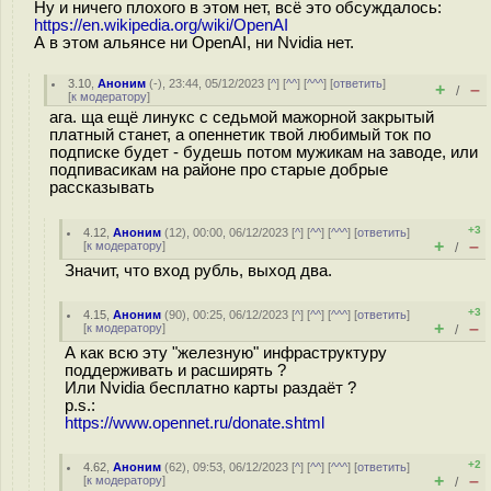
Ну и ничего плохого в этом нет, всё это обсуждалось:
https://en.wikipedia.org/wiki/OpenAI
А в этом альянсе ни OpenAI, ни Nvidia нет.
3.10
,
Аноним
(
-
), 23:44, 05/12/2023 [
^
] [
^^
] [
^^^
] [
ответить
]
+
–
/
[
к модератору
]
ага. ща ещё линукс с седьмой мажорной закрытый
платный станет, а опеннетик твой любимый ток по
подписке будет - будешь потом мужикам на заводе, или
подпивасикам на районе про старые добрые
рассказывать
+3
4.12
,
Аноним
(
12
), 00:00, 06/12/2023 [
^
] [
^^
] [
^^^
] [
ответить
]
+
–
[
к модератору
]
/
Значит, что вход рубль, выход два.
+3
4.15
,
Аноним
(
90
), 00:25, 06/12/2023 [
^
] [
^^
] [
^^^
] [
ответить
]
+
–
[
к модератору
]
/
А как всю эту "железную" инфраструктуру
поддерживать и расширять ?
Или Nvidia бесплатно карты раздаёт ?
p.s.:
https://www.opennet.ru/donate.shtml
+2
4.62
,
Аноним
(
62
), 09:53, 06/12/2023 [
^
] [
^^
] [
^^^
] [
ответить
]
+
–
[
к модератору
]
/