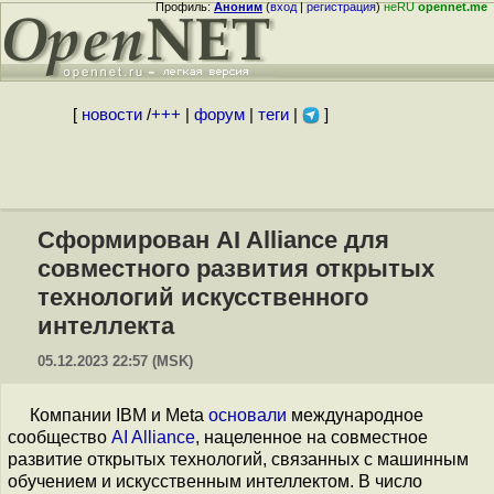
Профиль:
Аноним
(
вход
|
регистрация
)
неRU
opennet.me
[
новости
/
+++
|
форум
|
теги
|
]
Сформирован AI Alliance для
совместного развития открытых
технологий искусственного
интеллекта
05.12.2023 22:57 (MSK)
Компании IBM и Meta
основали
международное
сообщество
AI Alliance
, нацеленное на совместное
развитие открытых технологий, связанных с машинным
обучением и искусственным интеллектом. В число