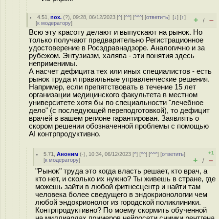
4.51
,
nox.
(
?
), 09:28, 06/12/2023 [
^
] [
^^
] [
^^^
] [
ответить
]
[
↓
] [
↑
]
+
–
/
[
к модератору
]
Всю эту красоту делают и выпускают на рынок. Но
только получают предварительно Регистрационное
удостоверение в Росздравнадзоре. Аналогично и за
рубежом. Энтузиазм, халява - эти понятия здесь
неприменимы.
А насчет дефицита тех или иных специалистов - есть
рынок труда и правильные управленческие решения.
Например, если препятствовать в течение 15 лет
организации медицинского факультета в местном
университете хотя бы по специальности "лечебное
дело" (с последующей переподготовкой), то дефицит
врачей в вашем регионе гарантирован. Заявлять о
скором решении обозначенной проблемы с помощью
AI контрпродуктивно.
+1
5.71
,
Аноним
(
-
), 10:34, 06/12/2023 [
^
] [
^^
] [
^^^
] [
ответить
]
+
–
[
к модератору
]
/
"Рынок" труда это когда власть решает, кто врач, а
кто нет, и сколько их нужно? Ты живешь в стране, где
можешь зайти в любой фитнесцентр и найти там
человека более сведущего в эндокрионологии чем
любой эндокрионолог из городской поликлиники.
Контрпродуктивно? По моему скормить обученной
на миллиардах примеров нейросети снимки рентгена