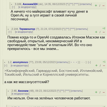
3.106
,
Аноним324
(
ok
), 14:35, 06/12/2023 [
^
] [
^^
] [
^^^
] [
ответить
]
+
–
/
[
↑
] [
к модератору
]
А ничего что майкрософт вливает кучу денег в
Open Ai, ну а гугл играет в своей личной
песочнице.
+2
2.144
,
Терминатор
(
?
), 21:24, 07/12/2023 [
^
] [
^^
] [
^^^
] [
ответить
]
+
–
[
↑
] [
к модератору
]
/
Помню когда-то и OpenAI создавалась Илоном Маском как
свободный, открытый, некоммерческий ИИ в
противодействие "злым" и платным ИИ. Во что оно
превратилось - все мы знаем...
+1
1.2
,
anonymous
(
??
), 23:09, 05/12/2023 [
ответить
] [
﹢﹢﹢
] [
· · ·
]
[
↓
]
+
–
[
↑
] [
к модератору
]
/
>Калифорнийский, Гарвардский, Бостонский, Иллинойский,
Токийский, Йельский и Корнеллский университеты.
а как же массачусеттский?
2.48
,
Аноним
(
48
), 09:23, 06/12/2023 [
^
] [
^^
] [
^^^
] [
ответить
]
+
–
/
[
к модератору
]
Им нельзя. Они на зелёных человечков работают.