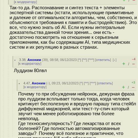
/
[
к модератору
]
Так-то да. Распознавание и синтез текста + элементы
экспертной системы (кстати, использующие примитивные
и далекие от оптимальности алгоритмы, чем, собственно, и
объясняются требования к памяти и быстродействию). Это
все, что нужно знать об AI. Если нужны интегральные
доказательства данной точки зрения... они есть -
достаточно посмотреть на отношение к серьезным
приложениям, как бы содержащим AI, типа медицинских
систем и их регуляцию в разных странах.
–4
3.38
,
Аноним
(
39
), 08:58, 06/12/2023 [
^
] [
^^
] [
^^^
] [
ответить
]
[
↓
]
+
–
[
к модератору
]
/
Луддизм 80лвл
+3
4.47
,
Аноним
(
-
), 09:23, 06/12/2023 [
^
] [
^^
] [
^^^
] [
ответить
]
+
–
[
к модератору
]
/
Почему то при обсуждении нейронок, дежурная фраза
про луддизм всплывает только тогда, когда человек
критикует бесполезную и вредную парашу типа стейбл
диффужена\ миджорней, или текст-ту-спич который
звучит чем менее роботизировано тем более
невпопад.
Где техносингулярность? Где лекарства от всех
болезней? Где полностью автоматизированные
заводы? Почему всё полезное и практичное, что