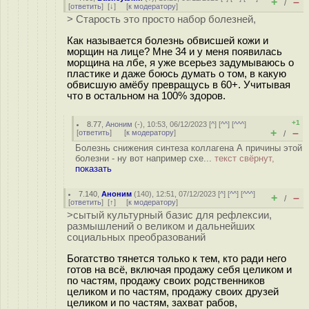
+
–
/
[
ответить
]
[
↓
] [
к модератору
]
> Старость это просто набор болезней,
Как называется болезнь обвисшей кожи и
морщин на лице? Мне 34 и у меня появилась
морщина на лбе, я уже всерьез задумываюсь о
пластике и даже боюсь думать о том, в какую
обвисшую амёбу превращусь в 60+. Учитывая
что в остальном на 100% здоров.
+1
8.77
,
Аноним
(
-
), 10:53, 06/12/2023 [
^
] [
^^
] [
^^^
]
+
–
[
ответить
]
[
к модератору
]
/
Болезнь снижения синтеза коллагена А причины этой
болезни - ну вот например схе...
текст свёрнут,
показать
7.140
,
Аноним
(
140
), 12:51, 07/12/2023 [
^
] [
^^
] [
^^^
]
+
–
/
[
ответить
]
[
↑
] [
к модератору
]
>сытый культурный базис для рефлексии,
размышлений о великом и дальнейших
социальных преобразований
Богатство тянется только к тем, кто ради него
готов на всё, включая продажу себя целиком и
по частям, продажу своих родственников
целиком и по частям, продажу своих друзей
целиком и по частям, захват рабов,