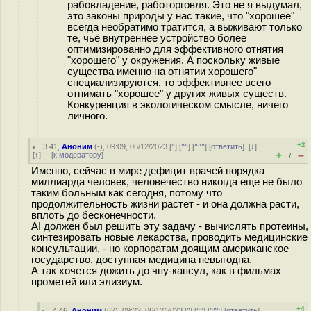
рабовладение, работорговля. Это не я выдумал,
это законы природы у нас такие, что "хорошее"
всегда необратимо тратится, а выживают только
те, чьё внутреннее устройство более
оптимизированно для эффективного отнятия
"хорошего" у окружения. А поскольку живые
существа именно на отнятии хорошего"
специализируются, то эффективнее всего
отнимать "хорошее" у других живых существ.
Конкуренция в экологическом смысле, ничего
личного.
+2
3.41
,
Аноним
(
-
), 09:09, 06/12/2023 [
^
] [
^^
] [
^^^
] [
ответить
]
[
↓
]
+
–
[
↑
] [
к модератору
]
/
Именно, сейчас в мире дефицит врачей порядка
миллиарда человек, человечество никогда еще не было
таким больным как сегодня, потому что
продолжительность жизни растет - и она должна расти,
вплоть до бесконечности.
AI должен был решить эту задачу - вычислять протеины,
синтезировать новые лекарства, проводить медицинские
консультации, - но корпоратам доящим американское
государство, доступная медицина невыгодна.
А так хочется дожить до чпу-капсул, как в фильмах
прометей или элизиум.
+4
4.46
,
Аноним
(
62
), 09:22, 06/12/2023 [
^
] [
^^
] [
^^^
] [
ответить
]