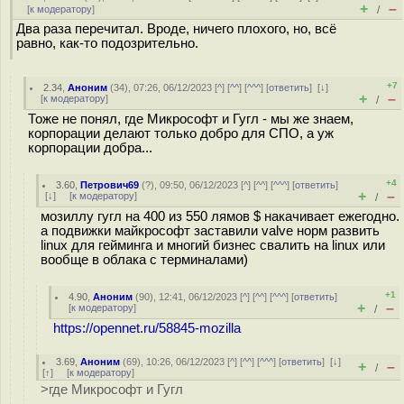
+
–
[
к модератору
]
/
Два раза перечитал. Вроде, ничего плохого, но, всё
равно, как-то подозрительно.
+7
2.34
,
Аноним
(
34
), 07:26, 06/12/2023 [
^
] [
^^
] [
^^^
] [
ответить
]
[
↓
]
+
–
[
к модератору
]
/
Тоже не понял, где Микрософт и Гугл - мы же знаем,
корпорации делают только добро для СПО, а уж
корпорации добра...
+4
3.60
,
Петрович69
(
?
), 09:50, 06/12/2023 [
^
] [
^^
] [
^^^
] [
ответить
]
+
–
[
↓
] [
к модератору
]
/
мозиллу гугл на 400 из 550 лямов $ накачивает ежегодно.
а подвижки майкрософт заставили valve норм развить
linux для гейминга и многий бизнес свалить на linux или
вообще в облака с терминалами)
+1
4.90
,
Аноним
(
90
), 12:41, 06/12/2023 [
^
] [
^^
] [
^^^
] [
ответить
]
+
–
[
к модератору
]
/
https://opennet.ru/58845-mozilla
3.69
,
Аноним
(
69
), 10:26, 06/12/2023 [
^
] [
^^
] [
^^^
] [
ответить
]
[
↓
]
+
–
/
[
↑
] [
к модератору
]
>где Микрософт и Гугл