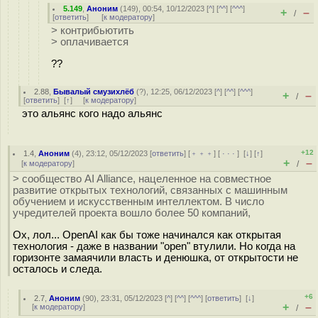
5.149
,
Аноним
(
149
), 00:54, 10/12/2023 [
^
] [
^^
] [
^^^
]
+
–
/
[
ответить
]
[
к модератору
]
> контрибьютить
> оплачивается
??
2.88
,
Бывалый смузихлёб
(
?
), 12:25, 06/12/2023 [
^
] [
^^
] [
^^^
]
+
–
/
[
ответить
]
[
↑
] [
к модератору
]
это альянс кого надо альянс
+12
1.4
,
Аноним
(
4
), 23:12, 05/12/2023 [
ответить
] [
﹢﹢﹢
] [
· · ·
]
[
↓
] [
↑
]
+
–
[
к модератору
]
/
> сообщество AI Alliance, нацеленное на совместное
развитие открытых технологий, связанных с машинным
обучением и искусственным интеллектом. В число
учредителей проекта вошло более 50 компаний,
Ох, лол... OpenAI как бы тоже начинался как открытая
технология - даже в названии "open" втулили. Но когда на
горизонте замаячили власть и денюшка, от открытости не
осталось и следа.
+6
2.7
,
Аноним
(
90
), 23:31, 05/12/2023 [
^
] [
^^
] [
^^^
] [
ответить
]
[
↓
]
+
–
[
к модератору
]
/