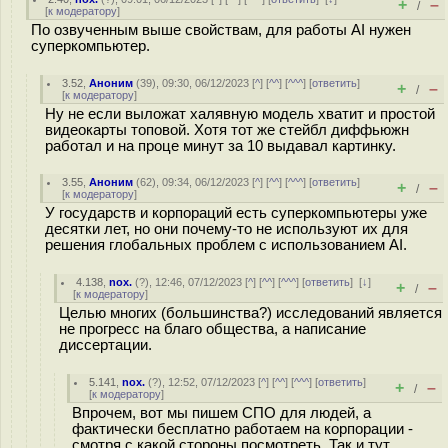
+
–
/
[
к модератору
]
По озвученным выше свойствам, для работы AI нужен
суперкомпьютер.
3.52
,
Аноним
(
39
), 09:30, 06/12/2023 [
^
] [
^^
] [
^^^
] [
ответить
]
+
–
/
[
к модератору
]
Ну не если выложат халявную модель хватит и простой
видеокарты топовой. Хотя тот же стейбл диффьюжн
работал и на проце минут за 10 выдавал картинку.
3.55
,
Аноним
(
62
), 09:34, 06/12/2023 [
^
] [
^^
] [
^^^
] [
ответить
]
+
–
/
[
к модератору
]
У государств и корпораций есть суперкомпьютеры уже
десятки лет, но они почему-то не используют их для
решения глобальных проблем с использованием AI.
4.138
,
nox.
(
?
), 12:46, 07/12/2023 [
^
] [
^^
] [
^^^
] [
ответить
]
[
↓
]
+
–
/
[
к модератору
]
Целью многих (большинства?) исследований является
не прогресс на благо общества, а написание
диссертации.
5.141
,
nox.
(
?
), 12:52, 07/12/2023 [
^
] [
^^
] [
^^^
] [
ответить
]
+
–
/
[
к модератору
]
Впрочем, вот мы пишем СПО для людей, а
фактически бесплатно работаем на корпорации -
смотря с какой стороны посмотреть. Так и тут,