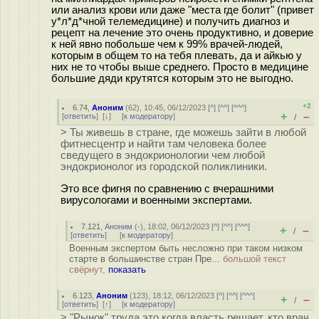
или анализ крови или даже "места где болит" (привет
у*л*д*чной телемедицине) и получить диагноз и
рецепт на лечение это очень продуктивно, и доверие
к ней явно побольше чем к 99% врачей-людей,
которым в общем то на тебя плевать, да и айкью у
них не то чтобы выше среднего. Просто в медицине
большие дяди крутятся которым это не выгодно.
+2
6.74
,
Аноним
(
62
), 10:45, 06/12/2023 [
^
] [
^^
] [
^^^
]
+
–
[
ответить
]
[
↓
] [
к модератору
]
/
> Ты живешь в стране, где можешь зайти в любой
фитнесцентр и найти там человека более
сведущего в эндокрионологии чем любой
эндокрионолог из городской поликлиники.
Это все фигня по сравнению с вчерашними
вирусологами и военными экспертами.
7.121
,
Аноним
(
-
), 18:02, 06/12/2023 [
^
] [
^^
] [
^^^
]
+
–
/
[
ответить
]
[
к модератору
]
Военным экспертом быть несложно при таком низком
старте в большинстве стран Пре...
большой текст
свёрнут,
показать
6.123
,
Аноним
(
123
), 18:12, 06/12/2023 [
^
] [
^^
] [
^^^
]
+
–
/
[
ответить
]
[
↑
] [
к модератору
]
> "Рынок" труда это когда власть решает, кто врач,