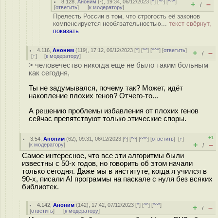
8.128
,
Аноним
(
-
), 19:34, 06/12/2023 [
^
] [
^^
] [
^^^
]
+
–
/
[
ответить
]
[
к модератору
]
Прелесть России в том, что строгость её законов
компенсируется необязательностью...
текст свёрнут,
показать
4.116
,
Аноним
(
119
), 17:12, 06/12/2023 [
^
] [
^^
] [
^^^
] [
ответить
]
+
–
/
[
↑
] [
к модератору
]
> человечество никогда еще не было таким больным
как сегодня,
Ты не задумывался, почему так? Может, идёт
накопление плохих генов? Отчего-то...
А решению проблемы избавления от плохих генов
сейчас препятствуют только этические споры.
+1
3.54
,
Аноним
(
62
), 09:31, 06/12/2023 [
^
] [
^^
] [
^^^
] [
ответить
]
[
↑
]
+
–
[
к модератору
]
/
Самое интересное, что все эти алгоритмы были
известны с 50-х годов, но говорить об этом начали
только сегодня. Даже мы в институте, когда я учился в
90-х, писали AI программы на паскале с нуля без всяких
библиотек.
4.142
,
Аноним
(
142
), 17:42, 07/12/2023 [
^
] [
^^
] [
^^^
]
+
–
/
[
ответить
]
[
к модератору
]