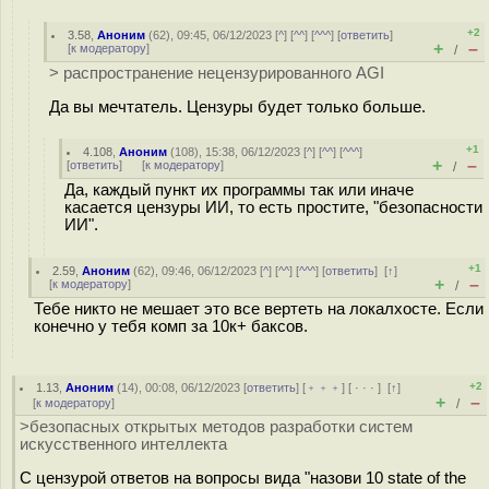
+2
3.58
,
Аноним
(
62
), 09:45, 06/12/2023 [
^
] [
^^
] [
^^^
] [
ответить
]
+
–
[
к модератору
]
/
> распространение нецензурированного AGI
Да вы мечтатель. Цензуры будет только больше.
+1
4.108
,
Аноним
(
108
), 15:38, 06/12/2023 [
^
] [
^^
] [
^^^
]
+
–
[
ответить
]
[
к модератору
]
/
Да, каждый пункт их программы так или иначе
касается цензуры ИИ, то есть простите, "безопасности
ИИ".
+1
2.59
,
Аноним
(
62
), 09:46, 06/12/2023 [
^
] [
^^
] [
^^^
] [
ответить
]
[
↑
]
+
–
[
к модератору
]
/
Тебе никто не мешает это все вертеть на локалхосте. Если
конечно у тебя комп за 10к+ баксов.
+2
1.13
,
Аноним
(
14
), 00:08, 06/12/2023 [
ответить
] [
﹢﹢﹢
] [
· · ·
]
[
↑
]
+
–
[
к модератору
]
/
>безопасных открытых методов разработки систем
искусственного интеллекта
С цензурой ответов на вопросы вида "назови 10 state of the