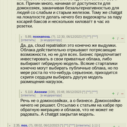
вся. Причин много, начиная от доступности для
домохозяек, заканчивая безальтернативностью для
людей со слабым и старым железом. Тому же chatgpt
на локалхосте делать нечего без видеокарты за пару
косарей баксов и нескольких киловатт в час из
розетки.
5.89
,
похнапоха.
(
?
), 12:30, 06/12/2023 [
^
] [
^^
] [
^^^
]
+
–
/
[
ответить
]
[
к модератору
]
Да, да, cloud repatriation это конечно же выдумки.
Облака действительно отркывают потрясающие
возможности, но не для всех. Бизнес предпочитает
инвестировать в свои приватные облака, либо
выбирают гибридную модель. Всякие стартапики
конечно могут выбирать публичные облака, но по
мере роста по что-нибудь серьезное, приходится
скрипя сердцем выбирать другую модель
размещения нагрузок.
5.110
,
Аноним
(
108
), 15:48, 06/12/2023 [
^
] [
^^
] [
^^^
]
+
–
/
[
ответить
]
[
к модератору
]
Речь не о домохозяйках, а о бизнесе. Домохозяйки
ничего не решают. Отсылаю к статьям на хабре про
обратную миграцию и облаков, что не может не
радовать. А chatgpt закрытая модель.
2.35
,
nox.
(
?
), 08:02, 06/12/2023 [
^
] [
^^
] [
^^^
] [
ответить
]
[
↓
] [
↑
]
+
–