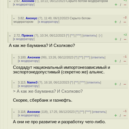
+1
2.67
,
Аноним
(
-
), 10:22, 06/12/2023
Скрыто ботом-модератором
+
–
[
к модератору
]
/
–2
3.82
,
Анонус
(
?
), 11:49, 06/12/2023
Скрыто ботом-
+
–
модератором
[
к модератору
]
/
+2
2.72
,
Пряник
(
?
), 10:34, 06/12/2023 [
^
] [
^^
] [
^^^
] [
ответить
]
[
↑
]
+
–
[
к модератору
]
/
А как же бауманка? И Сколково?
–1
3.100
,
Аноним
(
99
), 13:26, 06/12/2023 [
^
] [
^^
] [
^^^
] [
ответить
]
+
–
[
к модератору
]
/
Создадут национальный импортонезависимый и
экспортонедопустимый (секретно же) альянс.
3.113
,
Name3
(
?
), 16:18, 06/12/2023 [
^
] [
^^
] [
^^^
] [
ответить
]
+
–
/
[
к модератору
]
> А как же бауманка? И Сколково?
Скорее, сбербанк и газнефть.
–1
3.118
,
Аноним
(
118
), 17:25, 06/12/2023 [
^
] [
^^
] [
^^^
] [
ответить
]
+
–
[
к модератору
]
/
А они не про развитие и разработку чего-либо.