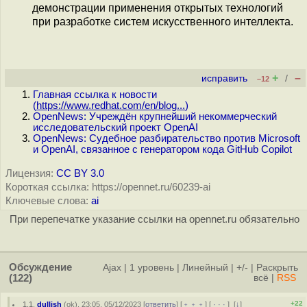
демонстрации применения открытых технологий
при разработке систем искусственного интеллекта.
+
–
исправить
/
–12
Главная ссылка к новости
(
https://www.redhat.com/en/blog...
)
OpenNews: Учреждён крупнейший некоммерческий
исследовательский проект OpenAI
OpenNews: Судебное разбирательство против Microsoft
и OpenAI, связанное с генератором кода GitHub Copilot
Лицензия:
CC BY 3.0
Короткая ссылка: https://opennet.ru/60239-ai
Ключевые слова:
ai
При перепечатке указание ссылки на opennet.ru обязательно
Обсуждение
Ajax
|
1 уровень
|
Линейный
|
+/-
|
Раскрыть
(122)
всё
|
RSS
+22
1.1
,
dullish
(
ok
), 23:05, 05/12/2023 [
ответить
] [
﹢﹢﹢
] [
· · ·
]
[
↓
]