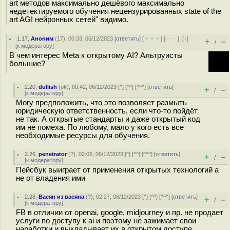
art методов максимально дешёвого максимально
недетектируемого обучения нецензурированных state of the
art AGI нейронных сетей" видимо.
1.17
,
Аноним
(
17
), 00:33, 06/12/2023 [
ответить
] [
﹢﹢﹢
] [
· · ·
]
[
↓
]
+
–
/
[
к модератору
]
В чем интерес Meta к открытому AI? Альтруисты
большие?
2.20
,
dullish
(
ok
), 00:42, 06/12/2023 [
^
] [
^^
] [
^^^
] [
ответить
]
+
–
/
[
к модератору
]
Могу предположить, что это позволяет размыть
юридическую ответственность, если что-то пойдёт
не так. А открытые стандарты и даже открытый код
им не помеха. По любому, мало у кого есть все
необходимые ресурсы для обучения.
2.26
,
penetrator
(
?
), 02:06, 06/12/2023 [
^
] [
^^
] [
^^^
] [
ответить
]
+
–
/
[
к модератору
]
Пейсбук выиграет от применения открытых технологий а
не от владения ими
2.28
,
Васян из васяна
(
?
), 02:27, 06/12/2023 [
^
] [
^^
] [
^^^
] [
ответить
]
+
–
/
[
к модератору
]
FB в отличии от openai, google, midjourney и пр. не продает
услуги по доступу к ai и поэтому не зажимает свои
наработки и выкладывает их в открытом доступе.