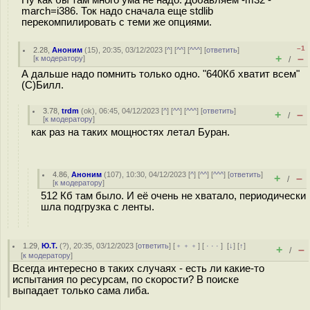
Ну как бы там много ума не надо. Добавляем -m32 -
march=i386. Ток надо сначала еще stdlib
перекомпилировать с теми же опциями.
–1
2.28
,
Аноним
(
15
), 20:35, 03/12/2023 [
^
] [
^^
] [
^^^
] [
ответить
]
+
–
[
к модератору
]
/
А дальше надо помнить только одно. "640Кб хватит всем"
(C)Билл.
3.78
,
trdm
(
ok
), 06:45, 04/12/2023 [
^
] [
^^
] [
^^^
] [
ответить
]
+
–
/
[
к модератору
]
как раз на таких мощностях летал Буран.
4.86
,
Аноним
(
107
), 10:30, 04/12/2023 [
^
] [
^^
] [
^^^
] [
ответить
]
+
–
/
[
к модератору
]
512 Кб там было. И её очень не хватало, периодически
шла подгрузка с ленты.
1.29
,
Ю.Т.
(
?
), 20:35, 03/12/2023 [
ответить
] [
﹢﹢﹢
] [
· · ·
]
[
↓
] [
↑
]
+
–
/
[
к модератору
]
Всегда интересно в таких случаях - есть ли какие-то
испытания по ресурсам, по скорости? В поиске
выпадает только сама либа.