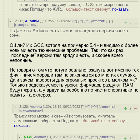
Если это ты про ардуину вещал, с C 23 там скорее всего -
никак Потому что AVR...
большой текст свёрнут,
показать
2.112
,
Аноним
(
-
), 01:55, 05/12/2023 [
^
] [
^^
] [
^^^
] [
ответить
]
[
↑
]
+
–
/
[
к модератору
]
> Даже на Arduino есть самая последняя версия языка
C++.
Ой ли? Их GCC встрял на примерно 5.4 - и видимо с более
новыми есть технические проблемы. Так что как раз
"последние" версии там врядли есть, и скорее всего
неполные.
Не говоря о том что потуги реально юзануть вот именно тех
фич - ничем хороши там не закончатся во многих случаях.
Да и зачем навороты для огромных проектов в мелком мк?
Только предсказуемость уроют, фирмварь раздуют, RAM
будут жрать, а у ардуины особенно по части оперативки не
память - а склероз.
3.130
,
Аноним
(
130
), 15:19, 06/12/2023 [
^
] [
^^
] [
^^^
] [
ответить
]
+
–
/
[
к модератору
]
Транслятор можно и свежий использовать, мигатель
лампочками собирается Под акту...
большой текст свёрнут,
показать
4.146
,
Аноним
(
-
), 06:03, 07/12/2023 [
^
] [
^^
] [
^^^
] [
ответить
]
+
–
/