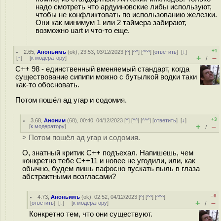
надо смотреть что ардуиновские либы используют,
чтобы не конфликтовать по использованию железки.
Они как минимум 1 или 2 таймера забирают,
возможно uart и что-то еще.
+1
2.65
,
Аноньимъ
(
ok
), 23:53, 03/12/2023 [
^
] [
^^
] [
^^^
] [
ответить
]
[
↓
]
+
–
[
↑
] [
к модератору
]
/
С++ 98 - единственный вменяемый стандарт, когда
существование сипипи можно с бутылкой водки таки
как-то обосновать.
Потом пошёл ад угар и содомия.
+3
3.68
,
Аноним
(
68
), 00:40, 04/12/2023 [
^
] [
^^
] [
^^^
] [
ответить
]
[
↓
]
+
–
[
к модератору
]
/
> Потом пошёл ад угар и содомия.
О, знатный критик C++ подъехал. Напишешь, чем
конкретно тебе C++11 и новее не угодили, или, как
обычно, будем лишь пафосно пускать пыль в глаза
абстрактными возгласами?
–6
4.73
,
Аноньимъ
(
ok
), 02:52, 04/12/2023 [
^
] [
^^
] [
^^^
]
+
–
[
ответить
]
[
↓
] [
к модератору
]
/
Конкретно тем, что они существуют.