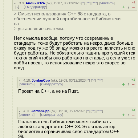
–2
3.9
,
Аноним324
(
ok
), 19:07, 03/12/2023 [
^
] [
^^
] [
^^^
] [
ответить
]
+
–
[
↓
] [
к модератору
]
/
> Смысл использования С++ 98 стандарта, в
обеспечении лучшей портабильности библиотеки
на
> устаревшие системы.
Нет смысла вообще, потому что современные
стандарты тоже будут работать на некро, даже больше
скажу под ту же 98 винду можно на расте написать и оно
будет работать. Не обязательно тащить протухший стек
технологий чтобы оно работало на старье, а если уж это
хобби проект, то использование некро это скорее во
вред.
+1
4.10
,
JordanCpp
(
ok
), 19:09, 03/12/2023 [
^
] [
^^
] [
^^^
]
+
–
[
ответить
]
[
к модератору
]
/
Проект на С++, а не на Rust.
+4
4.11
,
JordanCpp
(
ok
), 19:10, 03/12/2023 [
^
] [
^^
] [
^^^
]
+
–
[
ответить
]
[
к модератору
]
/
Пользователь библиотеки может выбирать
любой стандарт хоть С++ 23. Это я как автор
библиотеки ограничиваю себя стандартом С++
98.