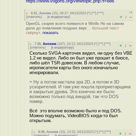
https://www.vogons.org/viewtopic.php?t=886
+1
6.81
,
Аноним
(
15
), 09:27, 04/12/2023 [
^
] [
^^
] [
^^^
]
+
–
[
ответить
]
[
к модератору
]
/
OpenGL скорее всего появился в Win9x Но на самом
деле до появления поздних верс...
большой текст
свёрнут,
показать
7.85
,
Аноним
(
107
), 10:13, 04/12/2023 [
^
] [
^^
] [
^^^
]
+
–
/
[
ответить
]
[
к модератору
]
Сколько SVGA-карточек видел, ни одну без VBE
1.2 не видел. Либо он был уже прошит в биосе,
либо шёл TSR-довеском. В любом случае,
игрописатели карты без оного изначально
игнорировали.
> Ну а потом настала эра 2D, а потом и 3D
ускорителей. И там уже пошла проприетарщина
и закрытые дрова. Это конечно же было
возможно только под виндой, так что DOS
помер.
Всё это вполне возможно было и под DOS.
Можно подумать, VideoBIOS когда-то был
открытым.
8.96
,
Аноним
(
15
), 13:32, 04/12/2023 [
^
] [
^^
] [
^^^
]
+
–
/
[
ответить
]
[
к модератору
]