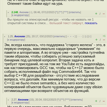
Опеннет такие байки идут на ура.
2.148
,
Аноним
(
-
), 06:46, 07/12/2023 [
^
] [
^^
] [
^^^
] [
ответить
]
+
–
/
[
к модератору
]
Вы пришли на опенсорсный ресурс - чтобы не назвать ни 1
открытой системы в списк...
большой текст свёрнут,
показать
+1
1.25
,
Аноним
(
25
), 20:17, 03/12/2023 [
ответить
] [
﹢﹢﹢
] [
· · ·
]
[
↓
] [
↑
]
+
–
[
к модератору
]
/
Эм, всегда казалось, что поддержка "старого железа" - это, в
первую очередь, максимально хардкорные "ужимания" по
памяти и алгоритмам. А во вторую уже - настройка тулчейна
таким образом, чтобы собирать успешно запускаемый
бинарник под целевой копролит. Вторая задача хоть и
требует приседаний, но на том же YouTube есть видеогайды,
как кастомизировать GCC так, чтобы на С++17 можно было
собрать исполняемый файл под Commodore64. Так что
выбор С++98 для разработки - отсутствие исследования
вопроса, что дизлайк. Как минимум потому, что до версии
С++11 не было move semantics, а без него количество
копирований объектов было чудовищным даже copy elision
оптимизациями при возврате объектов из функций.
2.27
,
Аноним
(
15
), 20:34, 03/12/2023 [
^
] [
^^
] [
^^^
] [
ответить
]
+
–
/
[
к модератору
]