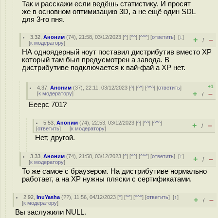
Так и расскажи если ведёшь статистику. И просят
же в основном оптимизацию 3D, а не ещё один SDL
для 3-го пня.
3.32
,
Аноним
(
74
), 21:58, 03/12/2023 [
^
] [
^^
] [
^^^
] [
ответить
]
[
↓
]
+
–
/
[
к модератору
]
НА одноядерный ноут поставил дистрибутив вместо ХР
который там был предусмотрен а завода. В
дистрибутиве подключается к вай-фай а ХР нет.
+1
4.37
,
Аноним
(
37
), 22:11, 03/12/2023 [
^
] [
^^
] [
^^^
] [
ответить
]
+
–
[
к модератору
]
/
Eeepc 701?
5.53
,
Аноним
(
74
), 22:53, 03/12/2023 [
^
] [
^^
] [
^^^
]
+
–
/
[
ответить
]
[
к модератору
]
Нет, другой.
3.33
,
Аноним
(
74
), 21:58, 03/12/2023 [
^
] [
^^
] [
^^^
] [
ответить
]
[
↑
]
+
–
/
[
к модератору
]
То же самое с браузером. На дистрибутиве нормально
работает, а на ХР нужны пляски с сертификатами.
2.92
,
InuYasha
(
??
), 11:56, 04/12/2023 [
^
] [
^^
] [
^^^
] [
ответить
]
[
↑
]
+
–
/
[
к модератору
]
Вы заслужили NULL.