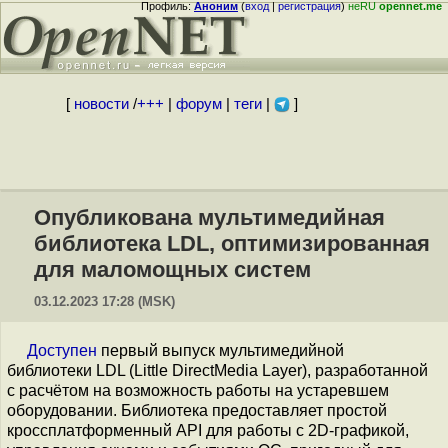
Профиль:
Аноним
(
вход
|
регистрация
)
неRU
opennet.me
[
новости
/
+++
|
форум
|
теги
|
]
Опубликована мультимедийная
библиотека LDL, оптимизированная
для маломощных систем
03.12.2023 17:28 (MSK)
Доступен
первый выпуск мультимедийной
библиотеки LDL (Little DirectMedia Layer), разработанной
с расчётом на возможность работы на устаревшем
оборудовании. Библиотека предоставляет простой
кроссплатформенный API для работы с 2D-графикой,