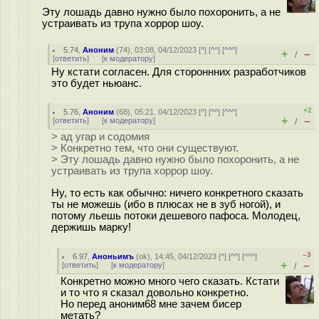
Эту лошадь давно нужно было похоронить, а не
устраивать из трупа хоррор шоу.
5.74
,
Аноним
(
74
), 03:08, 04/12/2023 [
^
] [
^^
] [
^^^
]
+
–
/
[
ответить
]
[
к модератору
]
Ну кстати согласен. Для стороннних разработчиков
это будет ньюанс.
+2
5.76
,
Аноним
(
68
), 05:21, 04/12/2023 [
^
] [
^^
] [
^^^
]
+
–
[
ответить
]
[
к модератору
]
/
> ад угар и содомия
> Конкретно тем, что они существуют.
> Эту лошадь давно нужно было похоронить, а не
устраивать из трупа хоррор шоу.
Ну, то есть как обычно: ничего конкретного сказать
ты не можешь (ибо в плюсах не в зуб ногой), и
потому льешь потоки дешевого пафоса. Молодец,
держишь марку!
–3
6.97
,
Аноньимъ
(
ok
), 14:45, 04/12/2023 [
^
] [
^^
] [
^^^
]
+
–
[
ответить
]
[
к модератору
]
/
Конкретно можно много чего сказать. Кстати
и то что я сказал довольно конкретно.
Но перед аноним68 мне зачем бисер
метать?