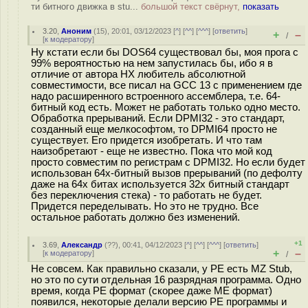
ти битного движка в stu...
большой текст свёрнут,
показать
3.20
,
Аноним
(
15
), 20:01, 03/12/2023 [
^
] [
^^
] [
^^^
] [
ответить
]
+
–
/
[
к модератору
]
Ну кстати если бы DOS64 существовал бы, моя прога с
99% вероятностью на нем запустилась бы, ибо я в
отличие от автора HX любитель абсолютной
совместимости, все писал на GCC 13 с применением где
надо расширенного встроенного ассемблера, т.е. 64-
битный код есть. Может не работать только одно место.
Обработка прерываний. Если DPMI32 - это стандарт,
созданный еще мелкософтом, то DPMI64 просто не
существует. Его придется изобретать. И что там
наизобретают - еще не известно. Пока что мой код
просто совместим по регистрам с DPMI32. Но если будет
использован 64х-битный вызов прерываний (по дефолту
даже на 64х битах используется 32х битный стандарт
без переключения стека) - то работать не будет.
Придется переделывать. Но это не трудно. Все
остальное работать должно без изменений.
+1
3.69
,
Александр
(
??
), 00:41, 04/12/2023 [
^
] [
^^
] [
^^^
] [
ответить
]
+
–
[
к модератору
]
/
Не совсем. Как правильно сказали, у PE есть MZ Stub,
но это по сути отдельная 16 разрядная программа. Одно
время, когда PE формат (скорее даже ME формат)
появился, некоторые делали версию PE программы и