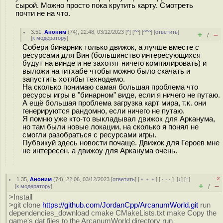
сырой. Можно просто пока крутить карту. Смотреть
почти не на что.
3.51
,
Аноним
(
74
), 22:48, 03/12/2023 [
^
] [
^^
] [
^^^
] [
ответить
]
+
–
/
[
к модератору
]
Собери бинарник только движок, а лучше вместе с
ресурсами для Вин (большинство интересующихся
будут на винде и не захотят ничего компилировать) и
выложи на гитхабе чтобы можно было скачать и
запустить хотябы технодемо.
На сколько понимаю самая большая проблема что
ресурсы игры в "бинарном" виде, если я ничего не путаю.
А ещё большая проблема загрузка карт мира, т.к. они
генерируются рандомно, если ничего не путаю.
Я помню уже кто-то выкладывал движок для Арканума,
но там были новые локации, на сколько я понял не
смогли разобраться с ресурсами игры.
Пубвикуй здесь новости почаще. Движок для Героев мне
не интересен, а движоу для Арканума очень.
–2
1.35
,
Аноним
(
74
), 22:06, 03/12/2023 [
ответить
] [
﹢﹢﹢
] [
· · ·
]
[
↓
] [
↑
]
+
–
[
к модератору
]
/
>Install
>git clone
https://github.com/JordanCpp/ArcanumWorld.git
run
dependencies_download cmake CMakeLists.txt make Copy the
game's dat files to the ArcanumWorld directory run