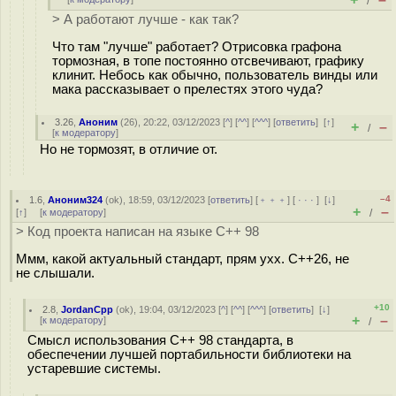
/
> А работают лучше - как так?
Что там "лучше" работает? Отрисовка графона
тормозная, в топе постоянно отсвечивают, графику
клинит. Небось как обычно, пользователь винды или
мака рассказывает о прелестях этого чуда?
3.26
,
Аноним
(
26
), 20:22, 03/12/2023 [
^
] [
^^
] [
^^^
] [
ответить
]
[
↑
]
+
–
/
[
к модератору
]
Но не тормозят, в отличие от.
–4
1.6
,
Аноним324
(
ok
), 18:59, 03/12/2023 [
ответить
] [
﹢﹢﹢
] [
· · ·
]
[
↓
]
+
–
[
↑
] [
к модератору
]
/
> Код проекта написан на языке С++ 98
Ммм, какой актуальный стандарт, прям ухх. C++26, не
не слышали.
+10
2.8
,
JordanCpp
(
ok
), 19:04, 03/12/2023 [
^
] [
^^
] [
^^^
] [
ответить
]
[
↓
]
+
–
[
к модератору
]
/
Смысл использования С++ 98 стандарта, в
обеспечении лучшей портабильности библиотеки на
устаревшие системы.