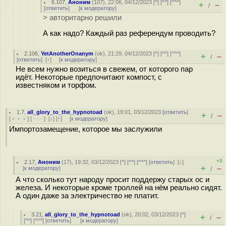
6.107
,
Аноним
(
107
), 22:06, 04/12/2023 [
^
] [
^^
] [
^^^
]
+
–
/
[
ответить
]
[
к модератору
]
> авторитарно решили
А как надо? Каждый раз референдум проводить?
2.106
,
YetAnotherOnanym
(
ok
), 21:29, 04/12/2023 [
^
] [
^^
] [
^^^
]
+
–
/
[
ответить
]
[
↑
] [
к модератору
]
Не всем нужно возиться в свежем, от которого пар
идёт. Некоторые предпочитают компост, с
известняком и торфом.
1.7
,
all_glory_to_the_hypnotoad
(
ok
), 19:01, 03/12/2023 [
ответить
]
+
–
/
[
﹢﹢﹢
] [
· · ·
]
[
↓
] [
↑
] [
к модератору
]
Импортозамещение, которое мы заслужили
+3
2.17
,
Аноним
(
17
), 19:32, 03/12/2023 [
^
] [
^^
] [
^^^
] [
ответить
]
[
↓
]
+
–
[
к модератору
]
/
А что сколько тут народу просит поддержу старых ос и
железа. И некоторые кроме троллей на нём реально сидят.
А один даже за электричество не платит.
3.21
,
all_glory_to_the_hypnotoad
(
ok
), 20:02, 03/12/2023 [
^
]
+
–
/
[
^^
] [
^^^
] [
ответить
]
[
к модератору
]