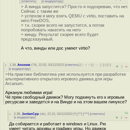
[
ответить
]
[
к модератору
]
> А винда запустится? Просто я подозреваю, что нет.
Сейчас с таким же
> успехом я могу взять QEMU с virtio, поставить на
него FreeDOS,
> т.к. скорее всего не запустится, а потом
попробовать накатить на него
> винду. Результат скорее всего будет
предсказуемый.
А что, винды или дос умеют virtio?
1.34
,
Аноним
(
74
), 22:02, 03/12/2023 [
ответить
] [
﹢﹢﹢
] [
· · ·
]
[
↓
] [
↑
]
+
–
/
[
к модератору
]
>На практике библиотека уже используется при разработке
альтернативного открытого игрового движка для игры
Arcanum.
Арканум любимая игра!
Чё прям свободный движок? Могу подкинуть его к игровым
ресурсам и заведется и на Винде и на этом вашем линуксе?
+1
2.39
,
JordanCpp
(
ok
), 22:15, 03/12/2023 [
^
] [
^^
] [
^^^
] [
ответить
]
+
–
[
к модератору
]
/
Да собирается и работает в windows и Linux. Рю
умеет читать архивы и графику игры. Но движок