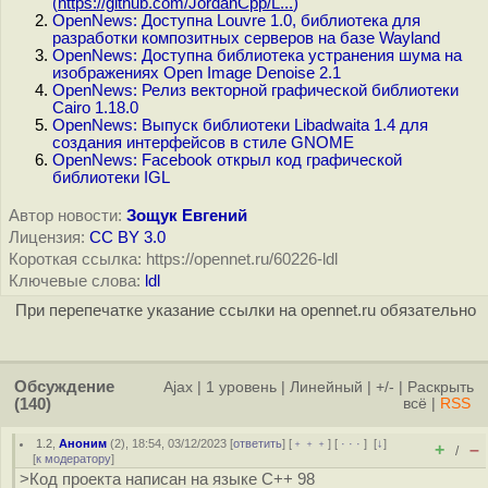
(
https://github.com/JordanCpp/L...
)
OpenNews: Доступна Louvre 1.0, библиотека для
разработки композитных серверов на базе Wayland
OpenNews: Доступна библиотека устранения шума на
изображениях Open Image Denoise 2.1
OpenNews: Релиз векторной графической библиотеки
Cairo 1.18.0
OpenNews: Выпуск библиотеки Libadwaita 1.4 для
создания интерфейсов в стиле GNOME
OpenNews: Facebook открыл код графической
библиотеки IGL
Автор новости:
Зощук Евгений
Лицензия:
CC BY 3.0
Короткая ссылка: https://opennet.ru/60226-ldl
Ключевые слова:
ldl
При перепечатке указание ссылки на opennet.ru обязательно
Обсуждение
Ajax
|
1 уровень
|
Линейный
|
+/-
|
Раскрыть
(140)
всё
|
RSS
1.2
,
Аноним
(
2
), 18:54, 03/12/2023 [
ответить
] [
﹢﹢﹢
] [
· · ·
]
[
↓
]
+
–
/
[
к модератору
]
>Код проекта написан на языке С++ 98