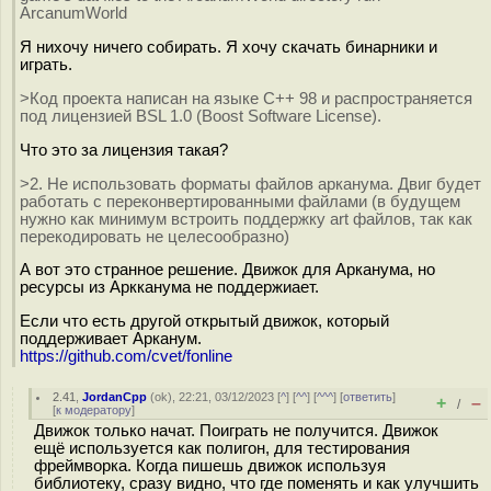
ArcanumWorld
Я нихочу ничего собирать. Я хочу скачать бинарники и
играть.
>Код проекта написан на языке С++ 98 и распространяется
под лицензией BSL 1.0 (Boost Software License).
Что это за лицензия такая?
>2. Не использовать форматы файлов арканума. Двиг будет
работать с переконвертированными файлами (в будущем
нужно как минимум встроить поддержку art файлов, так как
перекодировать не целесообразно)
А вот это странное решение. Движок для Арканума, но
ресурсы из Аркканума не поддержиает.
Если что есть другой открытый движок, который
поддерживает Арканум.
https://github.com/cvet/fonline
2.41
,
JordanCpp
(
ok
), 22:21, 03/12/2023 [
^
] [
^^
] [
^^^
] [
ответить
]
+
–
/
[
к модератору
]
Движок только начат. Поиграть не получится. Движок
ещё используется как полигон, для тестирования
фреймворка. Когда пишешь движок используя
библиотеку, сразу видно, что где поменять и как улучшить