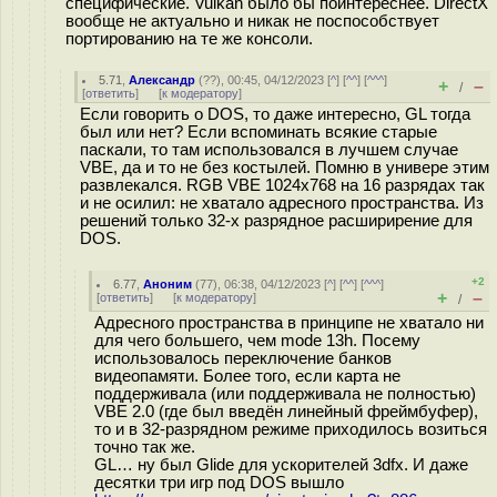
специфические. Vulkan было бы поинтереснее. DirectX
вообще не актуально и никак не поспособствует
портированию на те же консоли.
5.71
,
Александр
(
??
), 00:45, 04/12/2023 [
^
] [
^^
] [
^^^
]
+
–
/
[
ответить
]
[
к модератору
]
Если говорить о DOS, то даже интересно, GL тогда
был или нет? Если вспоминать всякие старые
паскали, то там использовался в лучшем случае
VBE, да и то не без костылей. Помню в универе этим
развлекался. RGB VBE 1024x768 на 16 разрядах так
и не осилил: не хватало адресного пространства. Из
решений только 32-х разрядное расширирение для
DOS.
+2
6.77
,
Аноним
(
77
), 06:38, 04/12/2023 [
^
] [
^^
] [
^^^
]
+
–
[
ответить
]
[
к модератору
]
/
Адресного пространства в принципе не хватало ни
для чего большего, чем mode 13h. Посему
использовалось переключение банков
видеопамяти. Более того, если карта не
поддерживала (или поддерживала не полностью)
VBE 2.0 (где был введён линейный фреймбуфер),
то и в 32-разрядном режиме приходилось возиться
точно так же.
GL… ну был Glide для ускорителей 3dfx. И даже
десятки три игр под DOS вышло