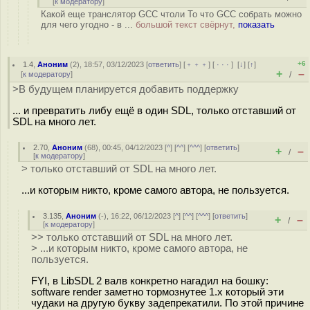
[
к модератору
]
Какой еще транслятор GCC чтоли То что GCC собрать можно
для чего угодно - в ...
большой текст свёрнут,
показать
+6
1.4
,
Аноним
(
2
), 18:57, 03/12/2023 [
ответить
] [
﹢﹢﹢
] [
· · ·
]
[
↓
] [
↑
]
+
–
[
к модератору
]
/
>В будущем планируется добавить поддержку
... и превратить либу ещё в один SDL, только отставший от
SDL на много лет.
2.70
,
Аноним
(
68
), 00:45, 04/12/2023 [
^
] [
^^
] [
^^^
] [
ответить
]
+
–
/
[
к модератору
]
> только отставший от SDL на много лет.
...и которым никто, кроме самого автора, не пользуется.
3.135
,
Аноним
(
-
), 16:22, 06/12/2023 [
^
] [
^^
] [
^^^
] [
ответить
]
+
–
/
[
к модератору
]
>> только отставший от SDL на много лет.
> ...и которым никто, кроме самого автора, не
пользуется.
FYI, в LibSDL 2 валв конкретно нагадил на бошку:
software render заметно тормознутее 1.x который эти
чудаки на другую букву задепрекатили. По этой причине