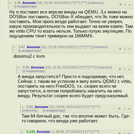
2.30
,
Аноним
(
15
), 20:40, 03/12/2023 [
^
] [
^^
] [
^^^
] [
ответить
]
+
–
/
[
к модератору
]
Ну я поставил все версии винды на QEMU. 3.х можно на
DOSBox поставить. DOSBox-X обещает, что 9х тоже можно
поставить. Моя прога везде работает. Точно не уверен,
какую производительность они выдают на моем компе. Там
же virtio CPU то юзать нельзя. Только голую эмуляцию. По
ощущениям тянет примерно на 166MMX.
3.47
,
Аноним
(
31
), 22:39, 03/12/2023 [
^
] [
^^
] [
^^^
] [
ответить
]
+
–
/
[
к модератору
]
dosemu2 с kvm
4.55
,
Аноним
(
15
), 22:58, 03/12/2023 [
^
] [
^^
] [
^^^
] [
ответить
]
+
–
/
[
к модератору
]
А винда запустится? Просто я подозреваю, что нет.
Сейчас с таким же успехом я могу взять QEMU с virtio,
поставить на него FreeDOS, т.к. скорее всего не
запустится, а потом попробовать накатить на него
винду. Результат скорее всего будет предсказуемый.
5.66
,
Аноним
(
31
), 00:00, 04/12/2023 [
^
] [
^^
] [
^^^
]
+
–
/
[
ответить
]
[
к модератору
]
Там 64 битный дос, так что вполне может быть. Где-
то говорили, что венда уже работает.
5.149
,
Аноним
(
-
), 09:48, 07/12/2023 [
^
] [
^^
] [
^^^
]
+
–
/