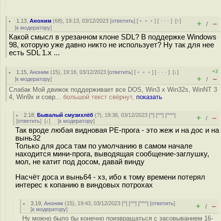
1.13
,
Аноним
(
68
), 19:13, 03/12/2023 [
ответить
] [
﹢﹢﹢
] [
· · ·
]
[
↑
]
+
–
/
[
к модератору
]
Какой смысл в урезанном клоне SDL? В поддержке Windows
98, которую уже давно никто не использует? Ну так для нее
есть SDL 1.x ...
+3
1.15
,
Аноним
(
15
), 19:16, 03/12/2023 [
ответить
] [
﹢﹢﹢
] [
· · ·
]
[
↓
]
+
–
[
к модератору
]
/
Слабак Мой движок поддерживает все DOS, Win3 x Win32s, WinNT 3
4, Win9x и совр...
большой текст свёрнут,
показать
2.18
,
Бывалый смузихлёб
(
?
), 19:36, 03/12/2023 [
^
] [
^^
] [
^^^
]
+
–
/
[
ответить
]
[
↓
] [
к модератору
]
Так вроде любая видновая PE-прога - это жеж и на дос и на
вынь32
Только для доса там по умолчанию в самом начале
находится мини-прога, выводящая сообщение-заглушку,
мол, не катит под досом, давай винду
Насчёт доса и вынь64 - хз, ибо к тому времени потерял
интерес к копанию в виндовых потрохах
3.19
,
Аноним
(
15
), 19:43, 03/12/2023 [
^
] [
^^
] [
^^^
] [
ответить
]
+
–
/
[
к модератору
]
Ну можно было бы конечно поизвращаться с засовыванием 16-