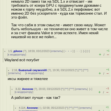
немало 2D гамез так на SDL 1.x и отвисает - им
требовать от юзера GPU с продвинутыми дровами с
ножом к горлу неудобно, а в SDL 2.x перфоманс вот
именно 2D без ускорителя - куда как тормознее стал. И
это фэйл.
Так что сабж в этом смысле - имеет свою нишу. Может
быть небольшую - но технически оно живет в том числе
и за счет факапа Valve в этом аспекте. Имея некий
нишевой но все же пойнт...
+1
1.5
,
дАнон
(
?
), 18:59, 03/12/2023 [
ответить
] [
﹢﹢﹢
] [
· · ·
]
[
↓
] [
↑
]
+
–
[
к модератору
]
/
Wayland всё погубит
+1
2.16
,
Бывалый смузихлёб
(
?
), 19:30, 03/12/2023 [
^
] [
^^
] [
^^^
]
+
–
[
ответить
]
[
к модератору
]
/
иксы жирнее и тяжелее
–1
3.22
,
Аноном
(
?
), 20:03, 03/12/2023 [
^
] [
^^
] [
^^^
] [
ответить
]
[
↓
]
+
–
[
к модератору
]
/
А работают лучше - как так?
+1
4.114
,
Аноним
(
-
), 02:58, 05/12/2023 [
^
] [
^^
] [
^^^
] [
ответить
]
+
–
[
к модератору
]