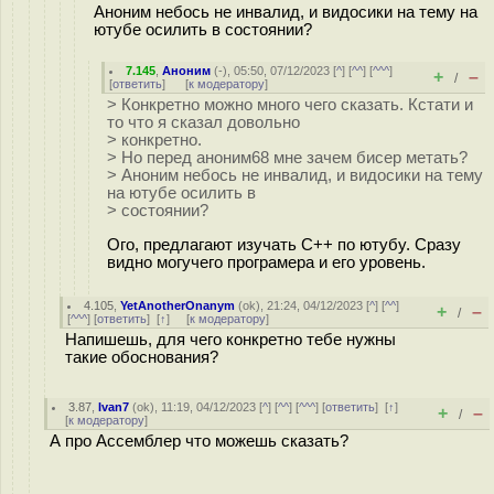
Аноним небось не инвалид, и видосики на тему на
ютубе осилить в состоянии?
7.145
,
Аноним
(
-
), 05:50, 07/12/2023 [
^
] [
^^
] [
^^^
]
+
–
/
[
ответить
]
[
к модератору
]
> Конкретно можно много чего сказать. Кстати и
то что я сказал довольно
> конкретно.
> Но перед аноним68 мне зачем бисер метать?
> Аноним небось не инвалид, и видосики на тему
на ютубе осилить в
> состоянии?
Ого, предлагают изучать C++ по ютубу. Сразу
видно могучего програмера и его уровень.
4.105
,
YetAnotherOnanym
(
ok
), 21:24, 04/12/2023 [
^
] [
^^
]
+
–
/
[
^^^
] [
ответить
]
[
↑
] [
к модератору
]
Напишешь, для чего конкретно тебе нужны
такие обоснования?
3.87
,
Ivan7
(
ok
), 11:19, 04/12/2023 [
^
] [
^^
] [
^^^
] [
ответить
]
[
↑
]
+
–
/
[
к модератору
]
А про Ассемблер что можешь сказать?