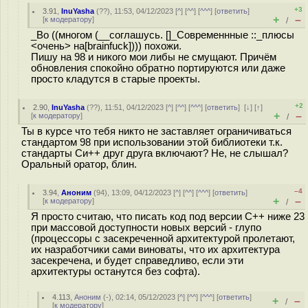
+3
3.91
,
InuYasha
(
??
), 11:53, 04/12/2023 [
^
] [
^^
] [
^^^
] [
ответить
]
+
–
[
к модератору
]
/
_Во ((многом (__соглашусь. []_Современнные ::_плюсы
<очень> на[brainfuck]))) похожи.
Пишу на 98 и никого мои либы не смущают. Причём
обновления спокойно обратно портируются или даже
просто кладутся в старые проекты.
+2
2.90
,
InuYasha
(
??
), 11:51, 04/12/2023 [
^
] [
^^
] [
^^^
] [
ответить
]
[
↓
] [
↑
]
+
–
[
к модератору
]
/
Ты в курсе что тебя никто не заставляет ограничиваться
стандартом 98 при использовании этой библиотеки т.к.
стандарты Си++ друг друга включают? Не, не слышал?
Оральный оратор, блин.
–4
3.94
,
Аноним
(
94
), 13:09, 04/12/2023 [
^
] [
^^
] [
^^^
] [
ответить
]
+
–
[
к модератору
]
/
Я просто считаю, что писать код под версии C++ ниже 23
при массовой доступности новых версий - глупо
(процессоры с засекреченной архитектурой пролетают,
их назработчики сами виноваты, что их архитектура
засекречена, и будет справедливо, если эти
архитектуры останутся без софта).
4.113
,
Аноним
(
-
), 02:14, 05/12/2023 [
^
] [
^^
] [
^^^
] [
ответить
]
+
–
/
[
к модератору
]