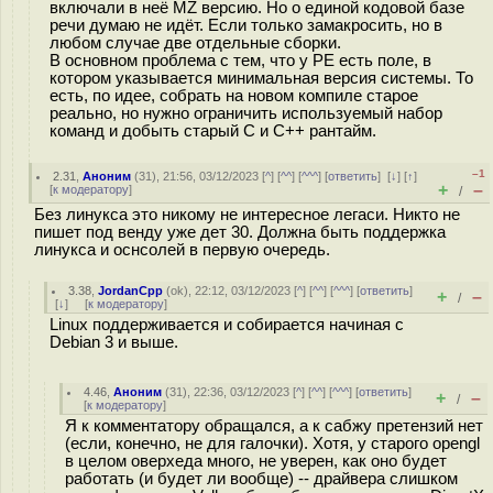
включали в неё MZ версию. Но о единой кодовой базе
речи думаю не идёт. Если только замакросить, но в
любом случае две отдельные сборки.
В основном проблема с тем, что у PE есть поле, в
котором указывается минимальная версия системы. То
есть, по идее, собрать на новом компиле старое
реально, но нужно ограничить используемый набор
команд и добыть старый C и C++ рантайм.
–1
2.31
,
Аноним
(
31
), 21:56, 03/12/2023 [
^
] [
^^
] [
^^^
] [
ответить
]
[
↓
] [
↑
]
+
–
[
к модератору
]
/
Без линукса это никому не интересное легаси. Никто не
пишет под венду уже дет 30. Должна быть поддержка
линукса и оснсолей в первую очередь.
3.38
,
JordanCpp
(
ok
), 22:12, 03/12/2023 [
^
] [
^^
] [
^^^
] [
ответить
]
+
–
/
[
↓
] [
к модератору
]
Linux поддерживается и собирается начиная с
Debian 3 и выше.
4.46
,
Аноним
(
31
), 22:36, 03/12/2023 [
^
] [
^^
] [
^^^
] [
ответить
]
+
–
/
[
к модератору
]
Я к комментатору обращался, а к сабжу претензий нет
(если, конечно, не для галочки). Хотя, у старого opengl
в целом оверхеда много, не уверен, как оно будет
работать (и будет ли вообще) -- драйвера слишком