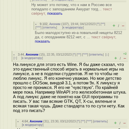
Ну может это потому, что к нам в Россию все
попадало с запозданием Аккурат тогд...
текст
свёрнут,
показать
9.102
,
Аноним
(
107
), 19:44, 04/12/2023 [
^
] [
^^
]
+
–
/
[
^^^
] [
ответить
]
[
к модератору
]
Было малодоступно из-а повальной нищеты 8212
да, с опозданием 8212 нет, с ...
текст свёрнут,
показать
+2
3.44
,
Аноним
(
15
), 22:35, 03/12/2023 [
^
] [
^^
] [
^^^
] [
ответить
]
[
↓
]
+
–
[
↑
] [
к модератору
]
/
На линуксе для этого есть Wine. Я бы даже сказал, что
это единственный способ играть в нормальные игры на
линуксе, а не в поделки студентов. Я не то чтобы не
люблю линукс. Я его конечно уважаю. Но мое детство
прошло с DOSом, виндой 3.1, а потом 9х. К линуксу я
просто не проникся. Я его не "чувствую". По крайней
мере пока. Например WinAPI это железобетонная штука.
А под линукс даже не понятно как GUI программы то
писать. У вас там всякие GTK, QT, X-сы, вяленые и
всякая такая чушь. Даже стандарта то по сути нету. Как
под это писать?
4.64
,
Аноним
(
31
), 23:30, 03/12/2023 [
^
] [
^^
] [
^^^
] [
ответить
]
+
–
/
[
к модератору
]