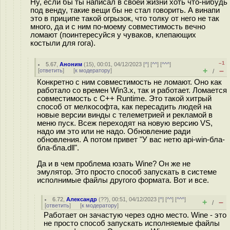
Ну, если бы ты написал в своей жизни хоть что-нибудь
под венду, такие вещи бы не стал говорить. А винапи
это в приципе такой огрызок, что толку от него не так
много, да и с ним по-моему совместимость вечно
ломают (поинтересуйся у чуваков, клепающих
костыли для гога).
–1
5.67
,
Аноним
(
15
), 00:01, 04/12/2023 [
^
] [
^^
] [
^^^
]
+
–
[
ответить
]
[
к модератору
]
/
Конкретно с ним совместимость не ломают. Оно как
работало со времен Win3.x, так и работает. Ломается
совместимость с C++ Runtime. Это такой хитрый
способ от мелкософта, как пересадить людей на
новые версии винды с телеметрией и рекламой в
меню пуск. Всеж переходят на новую версию VS,
надо им это или не надо. Обновление ради
обновления. А потом привет "У вас нетю api-win-бла-
бла-бла.dll".
Да и в чем проблема юзать Wine? Он же не
эмулятор. Это просто способ запускать в системе
исполнимые файлы другого формата. Вот и все.
6.72
,
Александр
(
??
), 00:51, 04/12/2023 [
^
] [
^^
] [
^^^
]
+
–
/
[
ответить
]
[
к модератору
]
Работает он зачастую через одно место. Wine - это
не просто способ запускать исполняемые файлы