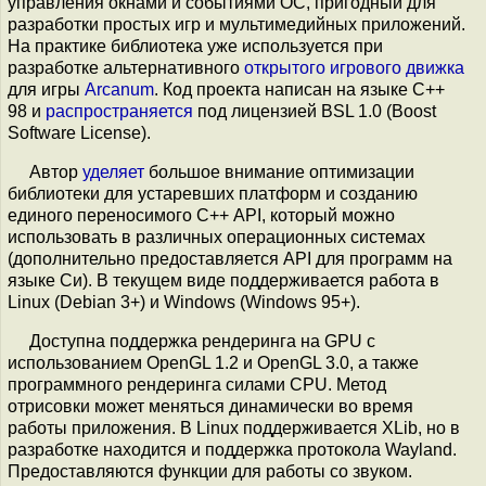
управления окнами и событиями ОС, пригодный для
разработки простых игр и мультимедийных приложений.
На практике библиотека уже используется при
разработке альтернативного
открытого игрового движка
для игры
Arcanum
. Код проекта написан на языке С++
98 и
распространяется
под лицензией BSL 1.0 (Boost
Software License).
Автор
уделяет
большое внимание оптимизации
библиотеки для устаревших платформ и созданию
единого переносимого С++ API, который можно
использовать в различных операционных системах
(дополнительно предоставляется API для программ на
языке Си). В текущем виде поддерживается работа в
Linux (Debian 3+) и Windows (Windows 95+).
Доступна поддержка рендеринга на GPU с
использованием OpenGL 1.2 и OpenGL 3.0, а также
программного рендеринга силами CPU. Метод
отрисовки может меняться динамически во время
работы приложения. В Linux поддерживается XLib, но в
разработке находится и поддержка протокола Wayland.
Предоставляются функции для работы со звуком.