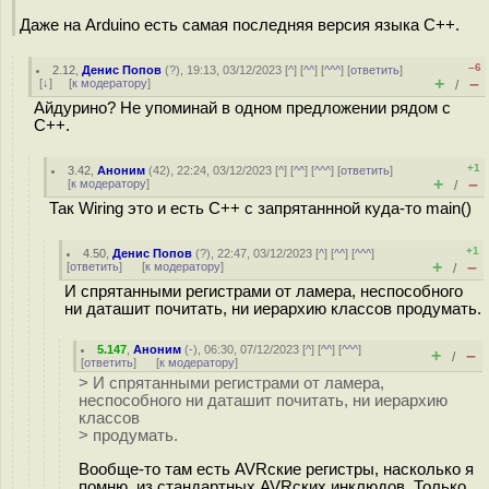
Даже на Arduino есть самая последняя версия языка C++.
–6
2.12
,
Денис Попов
(
?
), 19:13, 03/12/2023 [
^
] [
^^
] [
^^^
] [
ответить
]
+
–
[
↓
] [
к модератору
]
/
Айдурино? Не упоминай в одном предложении рядом с
С++.
+1
3.42
,
Аноним
(
42
), 22:24, 03/12/2023 [
^
] [
^^
] [
^^^
] [
ответить
]
+
–
[
к модератору
]
/
Так Wiring это и есть C++ с запрятаннной куда-то main()
+1
4.50
,
Денис Попов
(
?
), 22:47, 03/12/2023 [
^
] [
^^
] [
^^^
]
+
–
[
ответить
]
[
к модератору
]
/
И спрятанными регистрами от ламера, неспособного
ни даташит почитать, ни иерархию классов продумать.
5.147
,
Аноним
(
-
), 06:30, 07/12/2023 [
^
] [
^^
] [
^^^
]
+
–
/
[
ответить
]
[
к модератору
]
> И спрятанными регистрами от ламера,
неспособного ни даташит почитать, ни иерархию
классов
> продумать.
Вообще-то там есть AVRские регистры, насколько я
помню, из стандартных AVRских инклюдов. Только