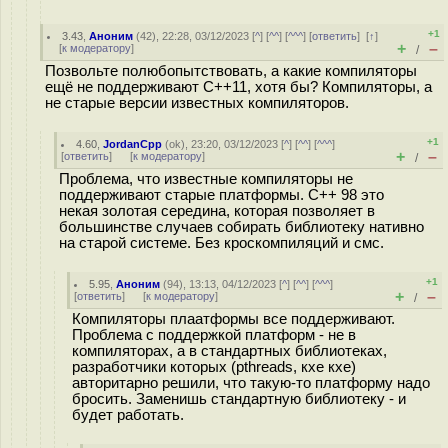
+1
3.43
,
Аноним
(
42
), 22:28, 03/12/2023 [
^
] [
^^
] [
^^^
] [
ответить
]
[
↑
]
+
–
[
к модератору
]
/
Позвольте полюбопытствовать, а какие компиляторы
ещё не поддерживают C++11, хотя бы? Компиляторы, а
не старые версии известных компиляторов.
+1
4.60
,
JordanCpp
(
ok
), 23:20, 03/12/2023 [
^
] [
^^
] [
^^^
]
+
–
[
ответить
]
[
к модератору
]
/
Проблема, что известные компиляторы не
поддерживают старые платформы. С++ 98 это
некая золотая середина, которая позволяет в
большинстве случаев собирать библиотеку нативно
на старой системе. Без кроскомпиляций и смс.
+1
5.95
,
Аноним
(
94
), 13:13, 04/12/2023 [
^
] [
^^
] [
^^^
]
+
–
[
ответить
]
[
к модератору
]
/
Компиляторы плаатформы все поддерживают.
Проблема с поддержкой платформ - не в
компиляторах, а в стандартных библиотеках,
разработчики которых (pthreads, кхе кхе)
авторитарно решили, что такую-то платформу надо
бросить. Заменишь стандартную библиотеку - и
будет работать.