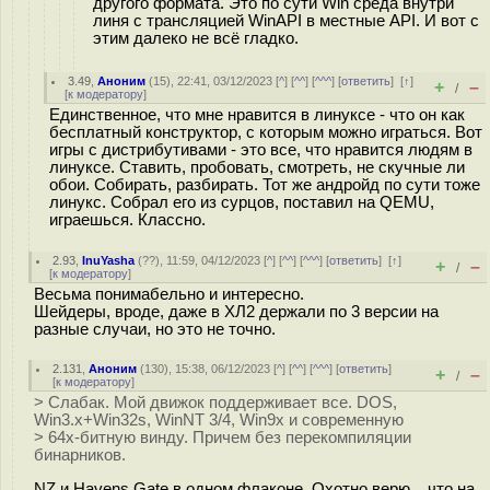
другого формата. Это по сути Win среда внутри
линя с трансляцией WinAPI в местные API. И вот с
этим далеко не всё гладко.
3.49
,
Аноним
(
15
), 22:41, 03/12/2023 [
^
] [
^^
] [
^^^
] [
ответить
]
[
↑
]
+
–
/
[
к модератору
]
Единственное, что мне нравится в линуксе - что он как
бесплатный конструктор, с которым можно играться. Вот
игры с дистрибутивами - это все, что нравится людям в
линуксе. Ставить, пробовать, смотреть, не скучные ли
обои. Собирать, разбирать. Тот же андройд по сути тоже
линукс. Собрал его из сурцов, поставил на QEMU,
играешься. Классно.
2.93
,
InuYasha
(
??
), 11:59, 04/12/2023 [
^
] [
^^
] [
^^^
] [
ответить
]
[
↑
]
+
–
/
[
к модератору
]
Весьма понимабельно и интересно.
Шейдеры, вроде, даже в ХЛ2 держали по 3 версии на
разные случаи, но это не точно.
2.131
,
Аноним
(
130
), 15:38, 06/12/2023 [
^
] [
^^
] [
^^^
] [
ответить
]
+
–
/
[
к модератору
]
> Слабак. Мой движок поддерживает все. DOS,
Win3.x+Win32s, WinNT 3/4, Win9x и современную
> 64х-битную винду. Причем без перекомпиляции
бинарников.
NZ и Havens Gate в одном флаконе. Охотно верю... что на