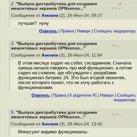
2.
"Выпуск дистрибутива для создания
–4
+
–
межсетевых экранов OPNsense..."
/
Сообщение от
Аноним
(2), 26-Июл-24, 09:27
лучшая? нуну
Ответить
|
Правка
|
Наверх
|
Cообщить модератору
3.
"Выпуск дистрибутива для создания
+
–
/
межсетевых экранов OPNsense..."
Сообщение от
Аноним
(3), 26-Июл-24, 11:04
В этом месяце ходил на собес сисадмином. Сначала
хрюша начала говорить про мой функционал, а потом
сидел на созвоне, где обсуждали с разрабами
функционал битрикс 24. Это был второй звоночек,
после которого понял, что не хочу работать с
функционалами.
Ответить
|
Правка
|
К родителю #1
|
Наверх
|
Cообщить
модератору
5.
"Выпуск дистрибутива для создания
+
–
/
межсетевых экранов OPNsense..."
Сообщение от
Аноним
(3), 26-Июл-24, 13:42
Минусуют видимо функционалы.