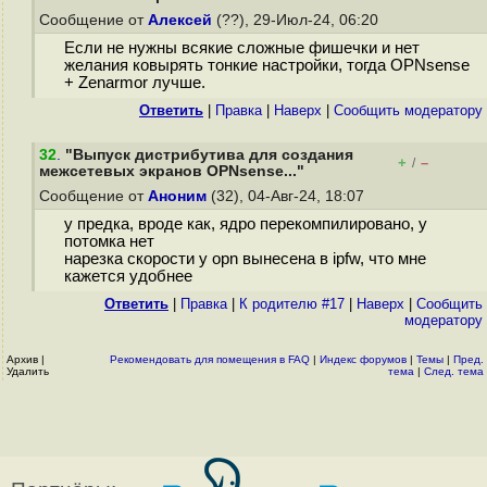
Сообщение от
Алексей
(??), 29-Июл-24, 06:20
Если не нужны всякие сложные фишечки и нет
желания ковырять тонкие настройки, тогда OPNsense
+ Zenarmor лучше.
Ответить
|
Правка
|
Наверх
|
Cообщить модератору
32
.
"Выпуск дистрибутива для создания
+
–
/
межсетевых экранов OPNsense..."
Сообщение от
Аноним
(32), 04-Авг-24, 18:07
у предка, вроде как, ядро перекомпилировано, у
потомка нет
нарезка скорости у opn вынесена в ipfw, что мне
кажется удобнее
Ответить
|
Правка
|
К родителю #17
|
Наверх
|
Cообщить
модератору
Архив
|
Рекомендовать для помещения в FAQ
|
Индекс форумов
|
Темы
|
Пред.
Удалить
тема
|
След. тема