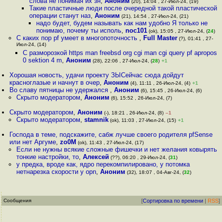
слова не понимая их зн
,
Аноним
(20), 14:04 , 27-Июл-24, (19)
Такие пластичные люди после очередной такой пластической
операции станут наз
,
Аноним
(21), 14:54 , 27-Июл-24, (21)
надо будет, будем называть как нам удобно Я только не
понимаю, почему ты исполь
,
noc101
(ok), 15:05 , 27-Июл-24, (
24
)
С каких пор pf умеет в многопоточность
,
Full Master
(?), 01:41 , 27-
Июл-24, (14)
С разморозкой https man freebsd org cgi man cgi query pf apropos
0 sektion 4 m
,
Аноним
(28), 22:06 , 27-Июл-24, (
28
)
+1
Хорошая новость, удачи проекту ЗЫСейчас сюда дойдут
красноглазые и начнут в очер
,
Аноним
(4), 11:11 , 26-Июл-24, (4)
+1
Во славу пятницы не удержался
,
Аноним
(6), 15:45 , 26-Июл-24, (6)
Скрыто модератором
,
Аноним
(6), 15:52 , 26-Июл-24, (7)
Скрыто модератором
,
Аноним
(-), 18:21 , 26-Июл-24, (8)
–1
Скрыто модератором
,
stamnik
(ok), 11:03 , 27-Июл-24, (15)
+1
Господа в теме, подскажите, сабж лучше своего родителя pfSense
или нет Аргуме
,
zo0M
(ok), 11:43 , 27-Июл-24, (17)
Если не нужны всякие сложные фишечки и нет желания ковырять
тонкие настройки, то
,
Алексей
(??), 06:20 , 29-Июл-24, (
31
)
у предка, вроде как, ядро перекомпилировано, у потомка
нетнарезка скорости у opn
,
Аноним
(32), 18:07 , 04-Авг-24, (
32
)
Сообщения
[
Сортировка по времени
|
RSS
]