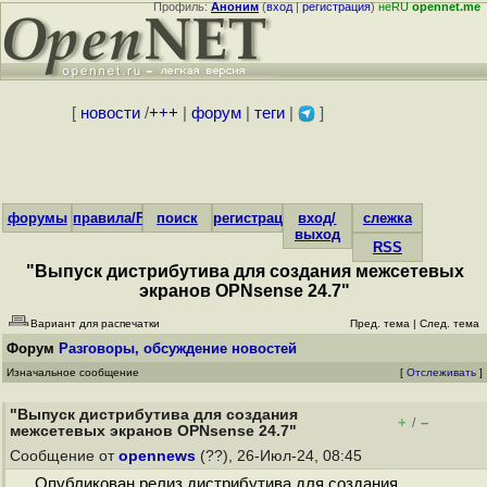
Профиль:
Аноним
(
вход
|
регистрация
)
неRU
opennet.me
[
новости
/
+++
|
форум
|
теги
|
]
форумы
правила/FAQ
поиск
регистрация
вход/
слежка
выход
RSS
"Выпуск дистрибутива для создания межсетевых
экранов OPNsense 24.7"
Вариант для распечатки
Пред. тема
|
След. тема
Форум
Разговоры, обсуждение новостей
Изначальное сообщение
[
Отслеживать
]
"Выпуск дистрибутива для создания
+
–
/
межсетевых экранов OPNsense 24.7"
Сообщение от
opennews
(??), 26-Июл-24, 08:45
Опубликован релиз дистрибутива для создания