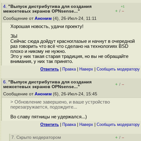
4.
"Выпуск дистрибутива для создания
+1
+
–
межсетевых экранов OPNsense..."
/
Сообщение от
Аноним
(4), 26-Июл-24, 11:11
Хорошая новость, удачи проекту!
ЗЫ
Сейчас сюда дойдут красноглазые и начнут в очередной
раз говорить что всё что сделано на технологиях BSD
плохо и никому не нужно.
Это у них такая старая традиция, но вы не обращайте
внимания, у них так принято.
Ответить
|
Правка
|
Наверх
|
Cообщить модератору
6.
"Выпуск дистрибутива для создания
+
–
/
межсетевых экранов OPNsense..."
Сообщение от
Аноним
(6), 26-Июл-24, 15:45
> Обновление завершено, и ваше устройство
перезагружается, подождите...
Во славу пятницы не удержался...)
Ответить
|
Правка
|
Наверх
|
Cообщить модератору
7. Скрыто модератором
+
–
/