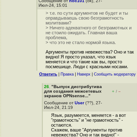
Сообщение от
noc101
(ok), 27-
Июл-24, 15:01
> т.е. по сути аргументов не будет и ты
оправдываешь свою безграмотность
молитвами?
> Ничего адекватного от безграмотных и
не стоило ожидать. Главная ваша
проблема,
> что это не стало нормой языка.
Аргументы против невежества? Оно и так
видно! Я просто указал, что язык
меняется и что такие как вы, просто
посмешище. Люди с красными носами.
Ответить
|
Правка
|
Наверх
|
Cообщить модератору
26
.
"Выпуск дистрибутива
для создания межсетевых
+
–
/
экранов OPNsense..."
Сообщение от
User
(??), 27-
Июл-24, 21:19
Язык, разумеется, меняется - а вот
"грамотность" и "не грамотность" -
остаются.
Скажем, ваше "Аргументы против
невежества? Оно и так видно!" -