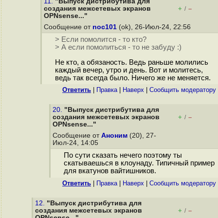
11.
"Выпуск дистрибутива для
создания межсетевых экранов
+
–
/
OPNsense..."
Сообщение от
noc101
(ok), 26-Июл-24, 22:56
> Если помолится - то кто?
> А если помолиться - то не забуду :)
Не кто, а обязаность. Ведь раньше молились
каждый вечер, утро и день. Вот и молитесь,
ведь так всегда было. Ничего же не меняется.
Ответить
|
Правка
|
Наверх
|
Cообщить модератору
20.
"Выпуск дистрибутива для
создания межсетевых экранов
+
–
/
OPNsense..."
Сообщение от
Аноним
(20), 27-
Июл-24, 14:05
По сути сказать нечего поэтому ты
скатываешься в клоунаду. Типичный пример
для вкатунов вайтишников.
Ответить
|
Правка
|
Наверх
|
Cообщить модератору
12.
"Выпуск дистрибутива для
создания межсетевых экранов
+
–
/
OPNsense..."