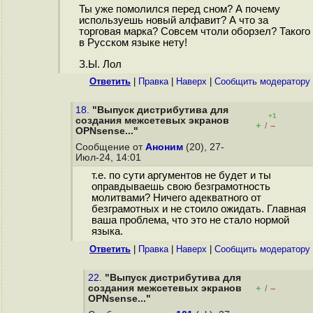
Ты уже помолился перед сном? А почему
используешь новый алфавит? А что за
торговая марка? Совсем чтоли оборзел? Такого
в Русском языке нету!
З.Ы. Лол
Ответить
|
Правка
|
Наверх
|
Cообщить модератору
18.
"Выпуск дистрибутива для
+1
создания межсетевых экранов
+
–
/
OPNsense..."
Сообщение от
Аноним
(20), 27-
Июл-24, 14:01
т.е. по сути аргументов не будет и ты
оправдываешь свою безграмотность
молитвами? Ничего адекватного от
безграмотных и не стоило ожидать. Главная
ваша проблема, что это не стало нормой
языка.
Ответить
|
Правка
|
Наверх
|
Cообщить модератору
22.
"Выпуск дистрибутива для
создания межсетевых экранов
+
–
/
OPNsense..."