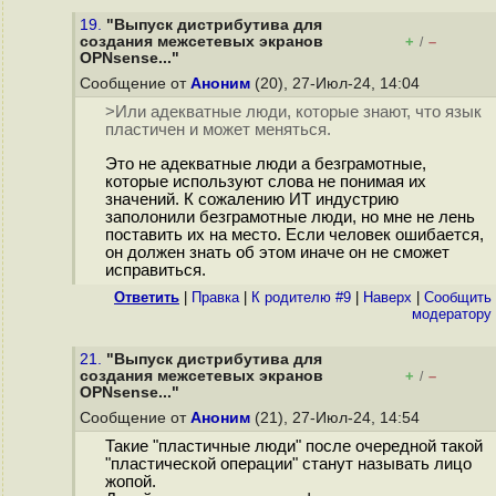
19.
"Выпуск дистрибутива для
создания межсетевых экранов
+
–
/
OPNsense..."
Сообщение от
Аноним
(20), 27-Июл-24, 14:04
>Или адекватные люди, которые знают, что язык
пластичен и может меняться.
Это не адекватные люди а безграмотные,
которые используют слова не понимая их
значений. К сожалению ИТ индустрию
заполонили безграмотные люди, но мне не лень
поставить их на место. Если человек ошибается,
он должен знать об этом иначе он не сможет
исправиться.
Ответить
|
Правка
|
К родителю #9
|
Наверх
|
Cообщить
модератору
21.
"Выпуск дистрибутива для
создания межсетевых экранов
+
–
/
OPNsense..."
Сообщение от
Аноним
(21), 27-Июл-24, 14:54
Такие "пластичные люди" после очередной такой
"пластической операции" станут называть лицо
жопой.