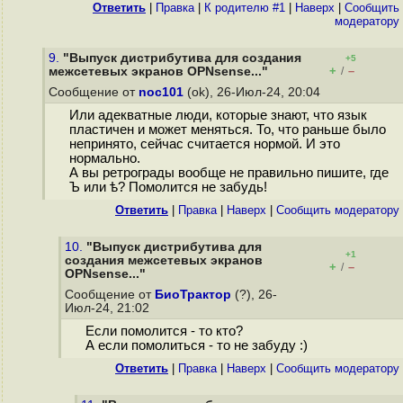
Ответить
|
Правка
|
К родителю #1
|
Наверх
|
Cообщить
модератору
9.
"Выпуск дистрибутива для создания
+5
+
–
межсетевых экранов OPNsense..."
/
Сообщение от
noc101
(ok), 26-Июл-24, 20:04
Или адекватные люди, которые знают, что язык
пластичен и может меняться. То, что раньше было
непринято, сейчас считается нормой. И это
нормально.
А вы ретрограды вообще не правильно пишите, где
Ъ или ѣ? Помолится не забудь!
Ответить
|
Правка
|
Наверх
|
Cообщить модератору
10.
"Выпуск дистрибутива для
+1
создания межсетевых экранов
+
–
/
OPNsense..."
Сообщение от
БиоТрактор
(?), 26-
Июл-24, 21:02
Если помолится - то кто?
А если помолиться - то не забуду :)
Ответить
|
Правка
|
Наверх
|
Cообщить модератору