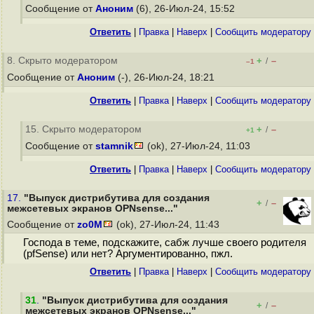
Сообщение от
Аноним
(6), 26-Июл-24, 15:52
Ответить
|
Правка
|
Наверх
|
Cообщить модератору
8. Скрыто модератором
+
–
/
–1
Сообщение от
Аноним
(-), 26-Июл-24, 18:21
Ответить
|
Правка
|
Наверх
|
Cообщить модератору
15. Скрыто модератором
+
–
/
+1
Сообщение от
stamnik
(ok), 27-Июл-24, 11:03
Ответить
|
Правка
|
Наверх
|
Cообщить модератору
17.
"Выпуск дистрибутива для создания
+
–
/
межсетевых экранов OPNsense..."
Сообщение от
zo0M
(ok), 27-Июл-24, 11:43
Господа в теме, подскажите, сабж лучше своего родителя
(pfSense) или нет? Аргументированно, пжл.
Ответить
|
Правка
|
Наверх
|
Cообщить модератору
31
.
"Выпуск дистрибутива для создания
+
–
/
межсетевых экранов OPNsense..."