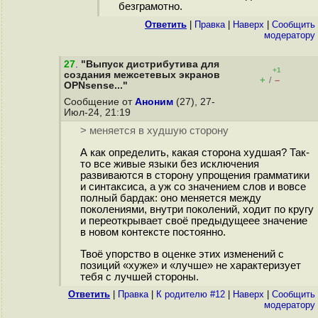
безграмотно.
Ответить
|
Правка
|
Наверх
|
Cообщить
модератору
27
.
"Выпуск дистрибутива для
+1
создания межсетевых экранов
+
–
/
OPNsense..."
Сообщение от
Аноним
(27), 27-
Июл-24, 21:19
> меняется в худшую сторону
А как определить, какая сторона худшая? Так-
то все живые языки без исключения
развиваются в сторону упрощения грамматики
и синтаксиса, а уж со значением слов и вовсе
полный бардак: оно меняется между
поколениями, внутри поколений, ходит по кругу
и переоткрывает своё предыдущеее значение
в новом контексте постоянно.
Твоё упорство в оценке этих изменений с
позиций «хуже» и «лучше» не характеризует
тебя с лучшей стороны.
Ответить
|
Правка
|
К родителю #12
|
Наверх
|
Cообщить
модератору