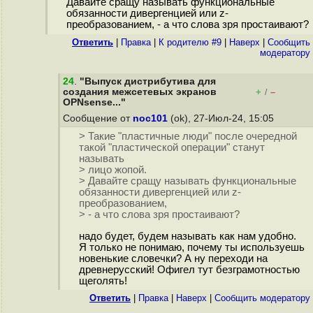
Давайте сращу называть функциональные
обязанности дивергенцией или z-
преобразованием, - а что слова зря простаивают?
Ответить
|
Правка
|
К родителю #9
|
Наверх
|
Cообщить
модератору
24
.
"Выпуск дистрибутива для
создания межсетевых экранов
+
–
/
OPNsense..."
Сообщение от
noc101
(ok), 27-Июл-24, 15:05
> Такие "пластичные люди" после очередной
такой "пластической операции" станут
называть
> лицо жопой.
> Давайте сращу называть функциональные
обязанности дивергенцией или z-
преобразованием,
> - а что слова зря простаивают?
надо будет, будем называть как нам удобно.
Я только не понимаю, почему ты используешь
новенькие словечки? А ну переходи на
древнерусский! Офигел тут безграмотностью
щеголять!
Ответить
|
Правка
|
Наверх
|
Cообщить модератору