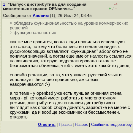
1.
"Выпуск дистрибутива для создания
–8
+
–
межсетевых экранов OPNsense..."
/
Сообщение от
Аноним
(1), 26-Июл-24, 08:45
> обладать функциональностью на уровне коммерческих
решений
> функциональностью
как же мне нравится, когда люди правильно используют
это слово, потому что большинство недальновидных
русскоговорящих вставляют "функицонал" абсолютно не
понимая значений, а потом ещё имеют наглость ссылаться
на википедию, которую подредактировала такая же
безграмотная обиженка, чтобы иметь хоть какой-то довод
спасибо редакции, за то, что уважает руссский язык и
использует the слово правильно, аж слёзы
наворачиваются :'-)
а по теме - у openbsd уже есть лучшая огненная стена
мира - pf, который умеет работать в многопоточном
режиме, дистрибутив для создания дистрибутивов
выглядит как способ сбора донатов, заработке на мерче с
кружками, да и вообще экономически бессмысленен,
отказать
Ответить
|
Правка
|
Наверх
|
Cообщить модератору