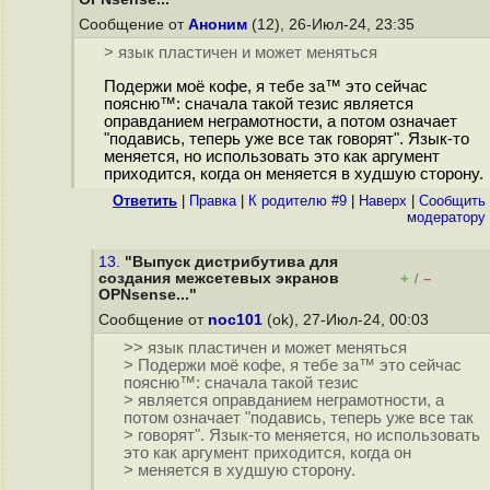
Сообщение от
Аноним
(12), 26-Июл-24, 23:35
> язык пластичен и может меняться
Подержи моё кофе, я тебе за™ это сейчас
поясню™: сначала такой тезис является
оправданием неграмотности, а потом означает
"подавись, теперь уже все так говорят". Язык-то
меняется, но использовать это как аргумент
приходится, когда он меняется в худшую сторону.
Ответить
|
Правка
|
К родителю #9
|
Наверх
|
Cообщить
модератору
13.
"Выпуск дистрибутива для
создания межсетевых экранов
+
–
/
OPNsense..."
Сообщение от
noc101
(ok), 27-Июл-24, 00:03
>> язык пластичен и может меняться
> Подержи моё кофе, я тебе за™ это сейчас
поясню™: сначала такой тезис
> является оправданием неграмотности, а
потом означает "подавись, теперь уже все так
> говорят". Язык-то меняется, но использовать
это как аргумент приходится, когда он
> меняется в худшую сторону.