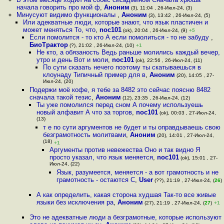
начала говорить про мой ф
,
Аноним
(3), 11:04 , 26-Июл-24, (3)
Минусуют видимо функционалы
,
Аноним
(3), 13:42 , 26-Июл-24, (5)
Или адекватные люди, которые знают, что язык пластичен и
может меняться То, что
,
noc101
(ok), 20:04 , 26-Июл-24, (9)
+5
Если помолится - то кто А если помолиться - то не забуду
,
БиоТрактор
(?), 21:02 , 26-Июл-24, (10)
+1
Не кто, а обязаность Ведь раньше молились каждый вечер,
утро и день Вот и моли
,
noc101
(ok), 22:56 , 26-Июл-24, (11)
По сути сказать нечего поэтому ты скатываешься в
клоунаду Типичный пример для в
,
Аноним
(20), 14:05 , 27-
Июл-24, (20)
Подержи моё кофе, я тебе за 8482 это сейчас поясню 8482
сначала такой тезис
,
Аноним
(12), 23:35 , 26-Июл-24, (12)
Ты уже помолился перед сном А почему используешь
новый алфавит А что за торгов
,
noc101
(ok), 00:03 , 27-Июл-24,
(13)
т е по сути аргументов не будет и ты оправдываешь свою
безграмотность молитвами
,
Аноним
(20), 14:01 , 27-Июл-24,
(18)
+1
Аргументы против невежества Оно и так видно Я
просто указал, что язык меняется
,
noc101
(ok), 15:01 , 27-
Июл-24, (22)
Язык, разумеется, меняется - а вот грамотность и не
грамотность - остаются С
,
User
(??), 21:19 , 27-Июл-24, (
26
)
А как определить, какая сторона худшая Так-то все живые
языки без исключения ра
,
Аноним
(27), 21:19 , 27-Июл-24, (
27
)
+1
Это не адекватные люди а безграмотные, которые используют