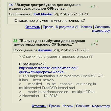
14.
"Выпуск дистрибутива для создания
+
–
/
межсетевых экранов OPNsense..."
Сообщение от
Full Master
(?), 27-Июл-24, 01:41
С каких пор pf умеет в многопоточность?
Ответить
|
Правка
|
К родителю #1
|
Наверх
|
Cообщить
модератору
28
.
"Выпуск дистрибутива для создания
+1
+
–
межсетевых экранов OPNsense..."
/
Сообщение от
Аноним
(28), 27-Июл-24, 22:06
> С каких пор pf умеет в многопоточность?
С разморозкой!
https://man.freebsd.org/cgi/man.cgi?
query=pf&apropos=0&sekti...
> This implementation is derived from OpenBSD 4.5.
It has been heavily
> modified to be capable of running in
multithreaded FreeBSD kernel and
> scale its performance on multiple CPUs.
> November 14, 2013
>
Ответить
|
Правка
|
Наверх
|
Cообщить модератору