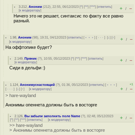
3.212
,
Аноним
(
212
), 22:55, 06/12/2023 [
^
] [
^^
] [
^^^
] [
ответить
]
+
–
/
[
к модератору
]
Ничего это не решает, синтаксис по факту все равно
разный.
1.98
,
Аноним
(
98
), 19:31, 04/12/2023 [
ответить
] [
﹢﹢﹢
] [
· · ·
]
[
↓
] [
↑
]
+
–
/
[
к модератору
]
На оффтопике будет?
2.149
,
Пряник
(
?
), 10:55, 05/12/2023 [
^
] [
^^
] [
^^^
] [
ответить
]
+
–
/
[
к модератору
]
Сиди в дельфи :)
+1
1.124
,
Анонимуснастоящий
(
?
), 01:36, 05/12/2023 [
ответить
] [
﹢﹢﹢
]
+
–
[
· · ·
]
[
↓
] [
↑
] [
к модератору
]
/
> hare-wayland
Анонимы опеннета должны быть в восторге
2.126
,
Вы забыли заполнить поле Name
(
?
), 02:48, 05/12/2023
+
–
/
[
^
] [
^^
] [
^^^
] [
ответить
]
[
к модератору
]
>> hare-wayland
> Анонимы опеннета должны быть в восторге