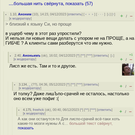
....большая нить свёрнута, показать (57)
1.10
,
Аноним
(
10
), 14:23, 04/12/2023 [
ответить
] [
﹢﹢﹢
] [
· · ·
]
[
↓
] [
↑
]
+
–
/
[
к модератору
]
> близкий к языку Си, но проще
в ущерб чему в этот раз упростили?
И нельзя ли новые вещи делать с упором не на ПРОЩЕ, а на
ГИБЧЕ ? А клиенты сами разберутся что им нужно.
+1
2.40
,
Аноньимъ
(
ok
), 16:02, 04/12/2023 [
^
] [
^^
] [
^^^
] [
ответить
]
[
↓
]
+
–
[
к модератору
]
/
Лисп же есть. Там и то и другое.
3.134
,
_
(
??
), 04:36, 05/12/2023 [
^
] [
^^
] [
^^^
] [
ответить
]
+
–
/
[
к модератору
]
И толку? Даже лишЪпо-срачей не осталось, настолько
оно всем уже пофиг :(
4.175
,
freehck
(
ok
), 00:40, 06/12/2023 [
^
] [
^^
] [
^^^
] [
ответить
]
+
–
/
[
к модератору
]
А как они останутся-то Для лиспо-срачей всё-таки хоть
какие-то мозги нужны А с...
большой текст свёрнут,
показать