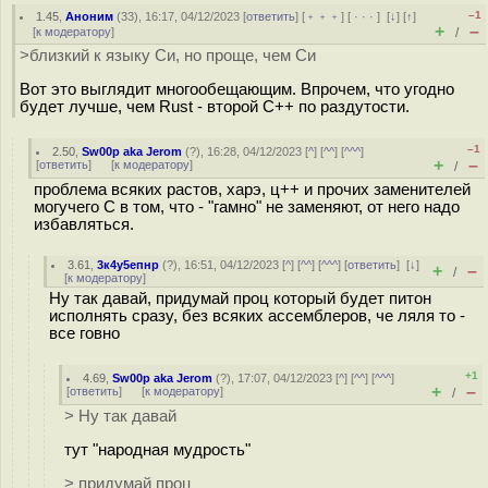
–1
1.45
,
Аноним
(
33
), 16:17, 04/12/2023 [
ответить
] [
﹢﹢﹢
] [
· · ·
]
[
↓
] [
↑
]
+
–
[
к модератору
]
/
>близкий к языку Си, но проще, чем Си
Вот это выглядит многообещающим. Впрочем, что угодно
будет лучше, чем Rust - второй С++ по раздутости.
–1
2.50
,
Sw00p aka Jerom
(
?
), 16:28, 04/12/2023 [
^
] [
^^
] [
^^^
]
+
–
[
ответить
]
[
к модератору
]
/
проблема всяких растов, харэ, ц++ и прочих заменителей
могучего С в том, что - "гамно" не заменяют, от него надо
избавляться.
3.61
,
3к4у5епнр
(
?
), 16:51, 04/12/2023 [
^
] [
^^
] [
^^^
] [
ответить
]
[
↓
]
+
–
/
[
к модератору
]
Ну так давай, придумай проц который будет питон
исполнять сразу, без всяких ассемблеров, че ляля то -
все говно
+1
4.69
,
Sw00p aka Jerom
(
?
), 17:07, 04/12/2023 [
^
] [
^^
] [
^^^
]
+
–
[
ответить
]
[
к модератору
]
/
> Ну так давай
тут "народная мудрость"
> придумай проц