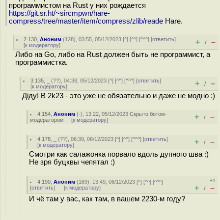
программистом на Rust у них рождается
https://git.sr.ht/~sircmpwn/hare-
compress/tree/master/item/compress/zlib/reade
Hare.
2.130
,
Аноним
(
128
), 03:55, 05/12/2023 [
^
] [
^^
] [
^^^
] [
ответить
]
+
–
/
[
к модератору
]
Либо на Go, либо на Rust должен быть не программист, а
программистка.
3.135
,
_
(
??
), 04:38, 05/12/2023 [
^
] [
^^
] [
^^^
] [
ответить
]
+
–
/
[
к модератору
]
Дiду! В 2k23 - это уже не обязательно и даже не модно :)
4.154
,
Аноним
(
-
), 13:22, 05/12/2023
Скрыто ботом-
+
–
/
модератором
[
к модератору
]
4.178
,
_
(
??
), 06:39, 06/12/2023 [
^
] [
^^
] [
^^^
] [
ответить
]
+
–
/
[
к модератору
]
Смотри как салажонка порвало вдоль дупного шва :)
Не зря буцквы чепятал :)
+1
4.190
,
Аноним
(
189
), 13:49, 06/12/2023 [
^
] [
^^
] [
^^^
]
+
–
[
ответить
]
[
к модератору
]
/
И чё там у вас, как там, в вашем 2230-м году?