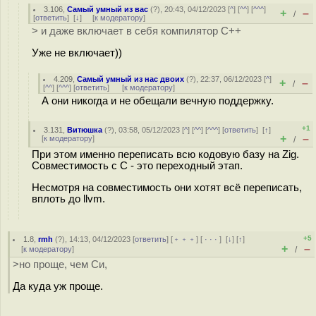
3.106
,
Самый умный из вас
(
?
), 20:43, 04/12/2023 [
^
] [
^^
] [
^^^
]
+
–
/
[
ответить
]
[
↓
] [
к модератору
]
> и даже включает в себя компилятор C++
Уже не включает))
4.209
,
Самый умный из нас двоих
(
?
), 22:37, 06/12/2023 [
^
]
+
–
/
[
^^
] [
^^^
] [
ответить
]
[
к модератору
]
А они никогда и не обещали вечную поддержку.
+1
3.131
,
Витюшка
(
?
), 03:58, 05/12/2023 [
^
] [
^^
] [
^^^
] [
ответить
]
[
↑
]
+
–
[
к модератору
]
/
При этом именно переписать всю кодовую базу на Zig.
Совместимость с С - это переходный этап.
Несмотря на совместимость они хотят всё переписать,
вплоть до llvm.
+5
1.8
,
rmh
(
?
), 14:13, 04/12/2023 [
ответить
] [
﹢﹢﹢
] [
· · ·
]
[
↓
] [
↑
]
+
–
[
к модератору
]
/
>но проще, чем Си,
Да куда уж проще.