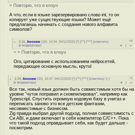
> Повторю, что я клоун
А что, если в языке зарезервировано слово int, то он
копирует уже существующие языки? Может ещё
предлагаешь начинать с создания нового алфавита
символов?
+9
3.16
,
Аноним
(
16
), 14:34, 04/12/2023 [
^
] [
^^
] [
^^^
] [
ответить
]
+
–
[
к модератору
]
/
> > Повторю, что я клоун
Ого, цитирование с использованием нейросетей,
передающее основную мысль, круто!
+1
2.34
,
Аноним
(
33
), 15:47, 04/12/2023 [
^
] [
^^
] [
^^^
] [
ответить
]
[
↑
]
+
–
[
к модератору
]
/
Все так, новый язык должен быть совместимым хотя бы на
уровне "чуток поправил и скомпилировал", например как
Typescript. Спустить огромную кодовую базу в унитаз и
переписать заново это все детские фантазии,
несовместимые с бизнесом.
Zig правда выбрал другой подход, полная совместимость с
Си ABI, и даже включает в себя компилятор C/C++. Пока
что такой подход оправдывает себя, как будет дальше -
посмотрим.