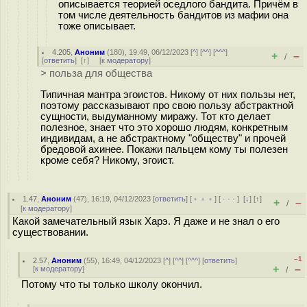
описывается теорией оседлого бандита. Причём в
том числе деятельность бандитов из мафии она
тоже описывает.
4.205
,
Аноним
(
180
), 19:49, 06/12/2023 [
^
] [
^^
] [
^^^
]
+
–
/
[
ответить
]
[
↑
] [
к модератору
]
> польза для общества
Типичная мантра эгоистов. Никому от них пользы нет,
поэтому рассказывают про свою пользу абстрактной
сущности, выдуманному миражу. Тот кто делает
полезное, знает что это хорошо людям, конкретным
индивидам, а не абстрактному "обществу" и прочей
бредовой ахинее. Покажи пальцем кому ты полезен
кроме себя? Никому, эгоист.
1.47
,
Аноним
(
47
), 16:19, 04/12/2023 [
ответить
] [
﹢﹢﹢
] [
· · ·
]
[
↓
] [
↑
]
+
–
/
[
к модератору
]
Какой замечательный язык Харэ. Я даже и не знал о его
существовании.
–1
2.57
,
Аноним
(
55
), 16:49, 04/12/2023 [
^
] [
^^
] [
^^^
] [
ответить
]
+
–
[
к модератору
]
/
Потому что ты только школу окончил.