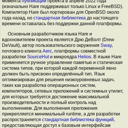
момента
публикации
проекта в апреле 2022 года
(изначально Hare поддерживал только Linux и FreeBSD).
Компилятор Hare был портирован для OpenBSD около
года назад, но
стандартная библиотека
до настоящего
времени оставалась без поддержки данной платформы.
Основным разработчиком языка Hare и
вдохновителем проекта является Дрю ДеВолт (Drew
DeVault), автор пользовательского окружения
Sway
,
почтового клиента
Aerc
, платформы совместной
разработки
SourceHut
и микроядра
Helios
. В языке Hare
применяется ручное управление памятью и статическая
система типов, при которой каждой переменной явно
должен быть присвоен определённый тип. Язык
оптимизирован для решения низкоуровневых задач,
таких как разработка операционных систем,
компиляторов, сетевых приложений и системных утилит,
для которых требуется достижение максимальной
производительности и полный контроль над
выполнением. Для выполнения приложения
прикрепляется минимальный runtime, а для разработки
распространяется
стандартная библиотека функций
,
предоставляющая доступ к базовым интерфейсам