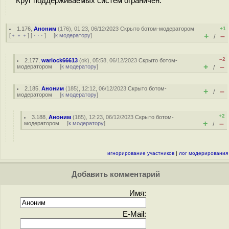
Круг поддерживаемых систем ограничен.
1.176
,
Аноним
(
176
), 01:23, 06/12/2023
Скрыто ботом-модератором
+1
+
–
[
﹢﹢﹢
] [
· · ·
] [
к модератору
]
/
–2
2.177
,
warlock66613
(
ok
), 05:58, 06/12/2023
Скрыто ботом-
+
–
модератором
[
к модератору
]
/
2.185
,
Аноним
(
185
), 12:12, 06/12/2023
Скрыто ботом-
+
–
/
модератором
[
к модератору
]
+2
3.188
,
Аноним
(
185
), 12:23, 06/12/2023
Скрыто ботом-
+
–
модератором
[
к модератору
]
/
игнорирование участников
|
лог модерирования
Добавить комментарий
Имя:
E-Mail: