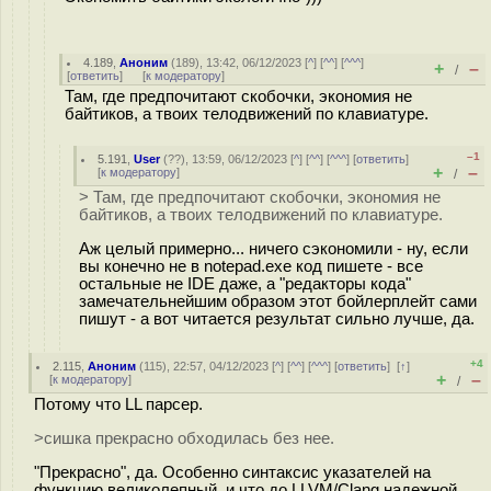
4.189
,
Аноним
(
189
), 13:42, 06/12/2023 [
^
] [
^^
] [
^^^
]
+
–
/
[
ответить
]
[
к модератору
]
Там, где предпочитают скобочки, экономия не
байтиков, а твоих телодвижений по клавиатуре.
–1
5.191
,
User
(
??
), 13:59, 06/12/2023 [
^
] [
^^
] [
^^^
] [
ответить
]
+
–
[
к модератору
]
/
> Там, где предпочитают скобочки, экономия не
байтиков, а твоих телодвижений по клавиатуре.
Аж целый примерно... ничего сэкономили - ну, если
вы конечно не в notepad.exe код пишете - все
остальные не IDE даже, а "редакторы кода"
замечательнейшим образом этот бойлерплейт сами
пишут - а вот читается результат сильно лучше, да.
+4
2.115
,
Аноним
(
115
), 22:57, 04/12/2023 [
^
] [
^^
] [
^^^
] [
ответить
]
[
↑
]
+
–
[
к модератору
]
/
Потому что LL парсер.
>сишка прекрасно обходилась без нее.
"Прекрасно", да. Особенно синтаксис указателей на
функцию великолепный, и что до LLVM/Clang надежной