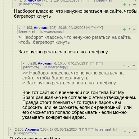
3.75
,
Аноним
(
75
), 17:29, 04/12/2023 [
^
] [
^^
] [
^^^
] [
ответить
]
+
–
[
к модератору
]
/
Наоборот классно, что ненужно регаться на сайте, чтобы
багрепорт кинуть
4.103
,
Аноним
(
103
), 20:08, 04/12/2023 [
^
] [
^^
] [
^^^
]
+
–
/
[
ответить
]
[
к модератору
]
> Наоборот классно, что ненужно регаться на сайте,
чтобы багрепорт кинуть
Зато нужно регаться в почте по телефону.
5.218
,
Аноним
(
-
), 10:00, 07/12/2023 [
^
] [
^^
] [
^^^
]
+
–
/
[
ответить
]
[
к модератору
]
>> Наоборот классно, что ненужно регаться на
сайте, чтобы багрепорт кинуть
> Зато нужно регаться в почте по телефону.
Вон тот сайтик с временной почтой типа Eat My
Spam радикально не согласен с этим утверждением.
Правда стоит понимать что тогда и пароль вы
сбросить или не сможете, если он рандомный, или
его сможет кто попало сбрасывать - если можно
указывать конкретный адрес.
2.165
,
Аноним
(
165
), 17:00, 05/12/2023 [
^
] [
^^
] [
^^^
] [
ответить
]
[
↑
]
+
–
/
[
к модератору
]