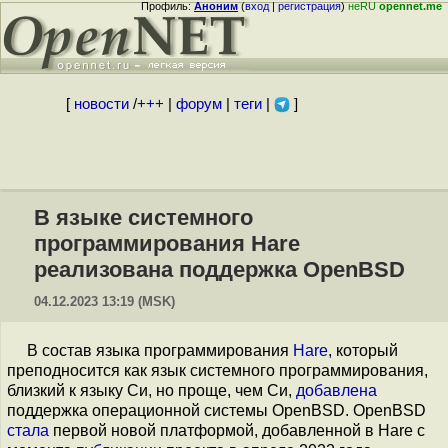
Профиль:
Аноним
(
вход
|
регистрация
)
неRU
opennet.me
[
новости
/
+++
|
форум
|
теги
|
]
В языке системного
программирования Hare
реализована поддержка OpenBSD
04.12.2023 13:19 (MSK)
В состав языка программирования
Hare
, который
преподносится как язык системного программирования,
близкий к языку Си, но проще, чем Си,
добавлена
поддержка операционной системы OpenBSD. OpenBSD
стала
первой новой платформой, добавленной в Hare с