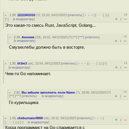
+2
1.28
,
11111001010
(
?
), 15:20, 04/12/2023 [
ответить
] [
﹢﹢﹢
] [
· · ·
]
[
↓
]
+
–
[
↑
] [
к модератору
]
/
Это какая-то смесь Rust, JavaScript, Golang...
+1
2.39
,
Аноним
(
33
), 16:01, 04/12/2023 [
^
] [
^^
] [
^^^
] [
ответить
]
+
–
[
к модератору
]
/
Смузихлебы должно быть в восторге.
+1
1.35
,
th3m3
(
ok
), 15:54, 04/12/2023 [
ответить
] [
﹢﹢﹢
] [
· · ·
]
[
↓
] [
↑
]
+
–
[
к модератору
]
/
Чем-то Go напоминает.
+1
2.82
,
Вы забыли заполнить поле Name
(
?
), 18:00, 04/12/2023 [
^
]
+
–
[
^^
] [
^^^
] [
ответить
]
[
к модератору
]
/
Го курильщика
1.43
,
cheburnator9000
(
ok
), 16:11, 04/12/2023 [
ответить
] [
﹢﹢﹢
]
+
–
/
[
· · ·
]
[
↓
] [
↑
] [
к модератору
]
Когда программист на Go спаривается с