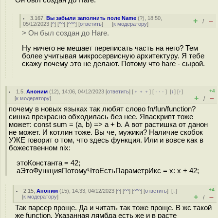
Он был создан до Hare.
3.167
,
Вы забыли заполнить поле Name
(
?
), 18:50,
+
–
/
05/12/2023 [
^
] [
^^
] [
^^^
] [
ответить
]
[
к модератору
]
> Он был создан до Hare.
Ну ничего не мешает переписать часть на него? Тем
более учитывая микросервисную архитектуру. Я тебе
скажу почему это не делают. Потому что hare - сырой.
+4
1.5
,
Аноним
(
12
), 14:06, 04/12/2023 [
ответить
] [
﹢﹢﹢
] [
· · ·
]
[
↓
] [
↑
]
+
–
[
к модератору
]
/
почему в новых языках так любят слово fn/fun/function?
сишка прекрасно обходилась без нее. Яваскрипт тоже
может: const sum = (a, b) => a + b. А вот растишка от данон
не может. И котлин тоже. Вы че, мужики? Наличие скобок
УЖЕ говорит о том, что здесь функция. Или и вовсе как в
божественном nix:
этоКонстанта = 42;
аЭтоФункцияПотомуЧтоЕстьПараметрИкс = x: x + 42;
+4
2.15
,
Аноним
(
15
), 14:33, 04/12/2023 [
^
] [
^^
] [
^^^
] [
ответить
]
[
↓
]
+
–
[
к модератору
]
/
Так парсер проще. Да и читать так тоже проще. В жс такой
же function. Указанная лямбда есть же и в расте