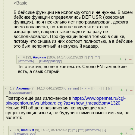
>Basic
В бейсике функции не используются и не нужны. В моем
бейсике функции определялись DEF USR (юзерская
функция), но я несколько лет программировал, дофига
всего понаписал, но так и не понял что это за
извращение, нахрена такое надо и на разу не
воспользовался. Про функции понял только в сишке,
потому что сишка из них состоит полностью, а в бейсике
это был непонятный и ненужный кадавр.
4.193
,
Аноним
(
193
), 14:17, 06/12/2023 [
^
] [
^^
] [
^^^
]
+
–
/
[
ответить
]
[
к модератору
]
Ты ответил, но не в контексте. Слово FN там всё же
есть, а язык старый.
1.7
,
Аноним
(
7
), 14:13, 04/12/2023 [
ответить
] [
﹢﹢﹢
] [
· · ·
]
[
↓
] [
↑
]
+
–
/
[
к модератору
]
Повторю ещё раз изложенное в
https://www.opennet.ru/cgi-
bin/openforum/vsluhboard.cgi?az=show_thread&om=1320
.
Новые ЯП общего назначения, копирующие уже
существующие языки, не будучи с ними совместимыми, не
взлетят.
+3
2.9
,
Аноним
(
9
), 14:22, 04/12/2023 [
^
] [
^^
] [
^^^
] [
ответить
]
[
↓
]
+
–
[
к модератору
]
/