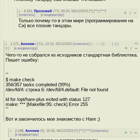
4.231
,
Прохожий
(
??
), 09:29, 08/12/2023 [
^
] [
^^
] [
^^^
]
+
–
/
[
ответить
]
[
к модератору
]
Только почему-то в этом мире (программирования на
Си) все плохие танцоры.
+1
1.171
,
Аноним
(
171
), 22:22, 05/12/2023 [
ответить
] [
﹢﹢﹢
] [
· · ·
]
[
↓
]
+
–
[
↑
] [
к модератору
]
/
Чего-то не собрался из исходников стандартная библиотека.
Пишет ошибку:
'''
$ make check
356/357 tasks completed (99%)
/dev/fd/4: строка 6: /dev/fd/4.default: File not found
ld for /opt/hare-plus exited with status 127
make: *** [Makefile:95: check] Error 255
'''
Вот и закончилось мое знакомство с Hare ;)
2.196
,
Аноним
(
9
), 16:06, 06/12/2023 [
^
] [
^^
] [
^^^
] [
ответить
]
+
–
/
[
к модератору
]