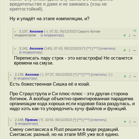
вредительстве я даже и не заикаюсь (хэш не
криптостойкий).
Ну и упадёт на этапе компиляции, и?
+1
3.137
,
Аноним
(
-
), 07:32, 05/12/2023
Скрыто ботом-
+
–
модератором
[
к модератору
]
/
3.141
,
Аноним
(
140
), 07:43, 05/12/2023 [
^
] [
^^
] [
^^^
] [
ответить
]
+
–
/
[
к модератору
]
Переписать пару строк - это катастрофа! Не останется
времени на смузи.
2.139
,
Аноним
(
-
), 07:37, 05/12/2023 [
^
] [
^^
] [
^^^
] [
ответить
]
[
↑
]
+
–
/
[
к модератору
]
Есть божественная Сишка её и юзай.
Про Страуструпа и Си плюс-плюс - это другая сторона
ботинок. А вообще объектно-ориентированная парадигма
организации кода хороша если кодовая база раздулась, и
надо хоть как-то упорядочить кучу файлов и функций.
2.148
,
Пряник
(
?
), 10:54, 05/12/2023 [
^
] [
^^
] [
^^^
] [
ответить
]
+
–
/
[
к модератору
]
Смену синтаксиса в Rust решили в виде редакций.
Синтаксис разный, но на этапе MIR уже всё едино.