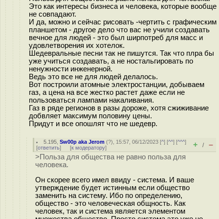
Это как интересы бизнеса и человека, которые вообще
не совпадают.
И да, можно и сейчас рисовать -чертить с графическим
планшетом - другое дело что вас не учили создавать
вечное для людей - это был ширпотреб для масс и
удовлетворения их хотелок.
Шедевральные песни так не пишутся. Так что плра бы
уже учиться создавать, а не ностальгировать по
ненужности инженерной.
Ведь это все не для людей делалось.
Вот построили атомные электростанции, добываем
газ, а цена на все жестко растет даже если не
пользоваться лампами накаливания.
Газ в ряде регионов в разы дороже, хотя сжиживание
добвляет максимум половину цены.
Придут и все опошлят что не шедевр.
5.195
,
Sw00p aka Jerom
(
?
), 15:57, 06/12/2023 [
^
] [
^^
] [
^^^
]
+
–
/
[
ответить
]
[
к модератору
]
>Польза для общества не равно польза для
человека.
Он скорее всего имел ввиду - система. И ваше
утверждение будет истинным если общество
заменить на систему. Ибо по определению,
общество - это человеческая общность. Как
человек, так и система является элементом
множества общество. Просто система это уже не