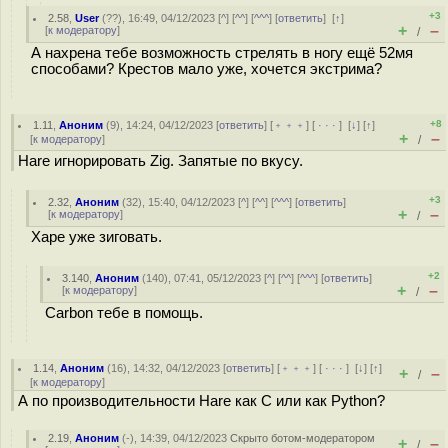
+3
2.58
,
User
(
??
), 16:49, 04/12/2023 [
^
] [
^^
] [
^^^
] [
ответить
]
[
↑
]
+
–
[
к модератору
]
/
А нахрена тебе возможность стрелять в ногу ещё 52мя
способами? Крестов мало уже, хочется экстрима?
+8
1.11
,
Аноним
(
9
), 14:24, 04/12/2023 [
ответить
] [
﹢﹢﹢
] [
· · ·
]
[
↓
] [
↑
]
+
–
[
к модератору
]
/
Hare игнорировать Zig. Запятые по вкусу.
+3
2.32
,
Аноним
(
32
), 15:40, 04/12/2023 [
^
] [
^^
] [
^^^
] [
ответить
]
+
–
[
к модератору
]
/
Харе уже зиговать.
+2
3.140
,
Аноним
(
140
), 07:41, 05/12/2023 [
^
] [
^^
] [
^^^
] [
ответить
]
+
–
[
к модератору
]
/
Carbon тебе в помощь.
1.14
,
Аноним
(
16
), 14:32, 04/12/2023 [
ответить
] [
﹢﹢﹢
] [
· · ·
]
[
↓
] [
↑
]
+
–
/
[
к модератору
]
А по производительности Hare как C или как Python?
2.19
,
Аноним
(
-
), 14:39, 04/12/2023
Скрыто ботом-модератором
+
–
/