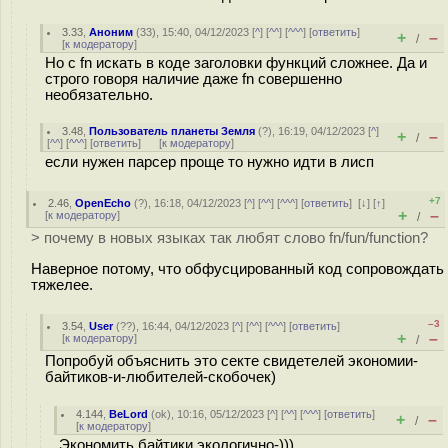
3.33
,
Аноним
(
33
), 15:40, 04/12/2023 [
^
] [
^^
] [
^^^
] [
ответить
]
+
–
/
[
к модератору
]
Но с fn искать в коде заголовки функций сложнее. Да и
строго говоря наличие даже fn совершенно
необязательно.
3.48
,
Пользователь планеты Земля
(
?
), 16:19, 04/12/2023 [
^
]
+
–
/
[
^^
] [
^^^
] [
ответить
]
[
к модератору
]
если нужен парсер проще то нужно идти в лисп
+7
2.46
,
OpenEcho
(
?
), 16:18, 04/12/2023 [
^
] [
^^
] [
^^^
] [
ответить
]
[
↓
] [
↑
]
+
–
[
к модератору
]
/
> почему в новых языках так любят слово fn/fun/function?
Наверное потому, что обфусцированный код сопровождать
тяжелее.
–3
3.54
,
User
(
??
), 16:44, 04/12/2023 [
^
] [
^^
] [
^^^
] [
ответить
]
+
–
[
к модератору
]
/
Попробуй объяснить это секте свидетелей экономии-
байтиков-и-любителей-скобочек)
4.144
,
BeLord
(
ok
), 10:16, 05/12/2023 [
^
] [
^^
] [
^^^
] [
ответить
]
+
–
/
[
к модератору
]
Экономить байтики экологично-)))