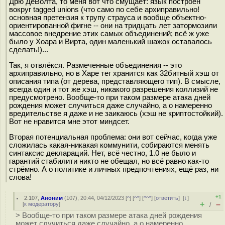
Дрю ДеВолта, то меня вот что смущает: язык построен
вокруг tagged unions (что само по себе архиправильно!
основная претензия к трупу страуса и вообще объектно-
ориентированной фигне -- они на тридцать лет затормозили
массовое внедрение этих самых объединений; всё ж уже
было у Хоара и Вирта, один маленький шажок оставалось
сделать!)...
Так, я отвлёкся. Размеченные объединения -- это
архиправильно, но в Харе тег хранится как 32битный хэш от
описания типа (от дерева, представляющего тип). В смысле,
всегда один и тот же хэш, никакого разрешения коллизий не
предусмотрено. Вообще-то при таком размере атака дней
рождения может случиться даже случайно, а о намеренно
вредительстве я даже и не заикаюсь (хэш не криптостойкий).
Вот не нравится мне этот миндсет.
Вторая потенциальная проблема: они вот сейчас, когда уже
сложилась какая-никакая коммунити, собираются менять
синтаксис деклараций. Нет, всё честно, 1.0 не было и
гарантий стабилити никто не обещал, но всё равно как-то
стрёмно. А о политике и личных предпочтениях, ещё раз, ни
слова!
+1
2.107
,
Аноним
(
107
), 20:44, 04/12/2023 [
^
] [
^^
] [
^^^
] [
ответить
]
[
↓
]
+
–
[
к модератору
]
/
> Вообще-то при таком размере атака дней рождения
может случиться даже случайно, а о намеренно