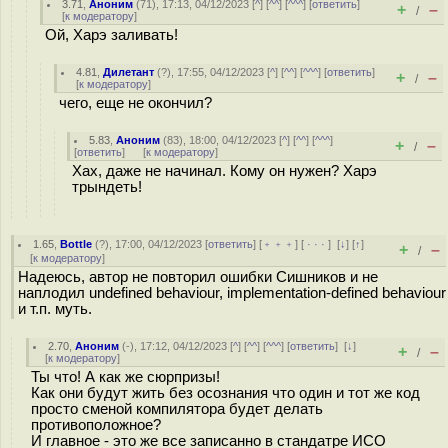
3.71
,
Аноним
(
71
), 17:13, 04/12/2023 [
^
] [
^^
] [
^^^
] [
ответить
]
+
–
/
[
к модератору
]
Ой, Харэ заливать!
4.81
,
Дилетант
(
?
), 17:55, 04/12/2023 [
^
] [
^^
] [
^^^
] [
ответить
]
+
–
/
[
к модератору
]
чего, еще не окончил?
5.83
,
Аноним
(
83
), 18:00, 04/12/2023 [
^
] [
^^
] [
^^^
]
+
–
/
[
ответить
]
[
к модератору
]
Хах, даже не начинал. Кому он нужен? Харэ
трындеть!
1.65
,
Bottle
(
?
), 17:00, 04/12/2023 [
ответить
] [
﹢﹢﹢
] [
· · ·
]
[
↓
] [
↑
]
+
–
/
[
к модератору
]
Надеюсь, автор не повторил ошибки Сишников и не
наплодил undefined behaviour, implementation-defined behaviour
и т.п. муть.
2.70
,
Аноним
(
-
), 17:12, 04/12/2023 [
^
] [
^^
] [
^^^
] [
ответить
]
[
↓
]
+
–
/
[
к модератору
]
Ты что! А как же сюрпризы!
Как они будут жить без осознания что один и тот же код
просто сменой компилятора будет делать
противоположное?
И главное - это же все записанно в стандатре ИСО