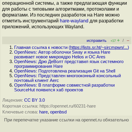
операционной системы, а также предлагающая функции
для работы с типовыми алгоритмами, протоколами и
форматами. Из последних разработок на Hare можно
отметить инструментарий
hare-wayland
для разработки
приложений, использующих Wayland.
+
–
исправить
/
+17
Главная ссылка к новости (
https://lists.sr.ht/~sircmpwn/...
)
OpenNews: Автор оболочки Sway и языка Hare
развивает новое микроядро Helios и OC Ares
OpenNews: Дрю ДеВолт представил язык системного
программирования Hare
OpenNews: Подготовлена реализация Git на Shell
OpenNews: Представлен многооконный консольный
почтовый клиент Aerc
OpenNews: В платформе совместной разработки
SourceHut появился хаб проектов
Лицензия:
CC BY 3.0
Короткая ссылка: https://opennet.ru/60231-hare
Ключевые слова:
hare
,
openbsd
При перепечатке указание ссылки на opennet.ru обязательно