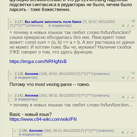
подсветки синтаксиса в редакторах не было, нечем было
парсить - тоже божественно.
+6
2.127
,
Вы забыли заполнить поле Name
(
?
), 02:57, 05/12/2023
+
–
[
^
] [
^^
] [
^^^
] [
ответить
]
[
к модератору
]
/
> почему в новых языках так любят слово fn/fun/function?
сишка прекрасно обходилась без нее. Яваскрипт тоже
может: const sum = (a, b) => a + b. А вот растишка от данон
не может. И котлин тоже. Вы че, мужики? Наличие скобок
УЖЕ говорит о том, что здесь функция.
https://imgur.com/NRHgNxB
+1
2.128
,
Аноним
(
128
), 03:52, 05/12/2023 [
^
] [
^^
] [
^^^
] [
ответить
]
+
–
[
к модератору
]
/
Потому что most vexing parse -- говно.
2.142
,
Аноним
(
142
), 08:32, 05/12/2023 [
^
] [
^^
] [
^^^
] [
ответить
]
+
–
/
[
к модератору
]
> почему в новых языках так любят слово fn/fun/function...
Basic - новый язык?
https://www.c64-wiki.com/wiki/FN
3.180
,
Аноним
(
180
), 09:13, 06/12/2023 [
^
] [
^^
] [
^^^
] [
ответить
]
+
–
/
[
к модератору
]