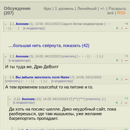
Обсуждение
Ajax
|
1 уровень
|
Линейный
|
+/-
|
Раскрыть
(207)
всё
|
RSS
1.1
,
Аноним
(
1
), 13:59, 04/12/2023
Скрыто ботом-модератором
[
﹢﹢
+6
+
–
﹢
] [
· · ·
] [
к модератору
]
/
....большая нить свёрнута, показать (42)
+1
1.3
,
Аноним
(
3
), 14:05, 04/12/2023 [
ответить
] [
﹢﹢﹢
] [
· · ·
]
[
↑
]
+
–
[
к модератору
]
/
И ты туда же, Дрю ДеВолт
1.4
,
Вы забыли заполнить поле Name
(
?
), 14:06, 04/12/2023
+
–
/
[
ответить
] [
﹢﹢﹢
] [
· · ·
]
[
↓
] [
к модератору
]
А тем временем sourcehut то на питоне и го.
+1
2.12
,
Аноним
(
12
), 14:29, 04/12/2023 [
^
] [
^^
] [
^^^
] [
ответить
]
[
↓
]
+
–
[
к модератору
]
/
Да хоть на посикс-шелле. Дико неудобный сайт, пока
разберешься, где там ишшьюзы, уже желание
багрепортить пропадает.
+1