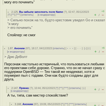
могу его починить"
+3
2.125
,
Вы забыли заполнить поле Name
(
?
), 02:47, 05/12/2023
+
–
[
^
] [
^^
] [
^^^
] [
ответить
]
[
к модератору
]
/
> Сильно похож на то, будто крестовик увидел Go и сказал
"я могу
> его починить"
Спойлер: не смог
+5
1.87
,
Аноним
(
87
), 18:17, 04/12/2023 [
ответить
] [
﹢﹢﹢
] [
· · ·
]
[
↓
] [
↑
]
+
–
[
к модератору
]
/
> Дрю ДеВолт
Персонаж настолько истеричный, что пользоваться любыми
его проектами себе дороже. Странно, что он не начал сразу с
поддержки OpenBSD — Тео такой же неадекват, хотя и
поумерил пыл с годами. Они как будто созданы друг для
друга.
2.147
,
Пряник
(
?
), 10:44, 05/12/2023 [
^
] [
^^
] [
^^^
] [
ответить
]
[
↓
]
+
–
/
[
к модератору
]
А ты, типа, сам мистер спокойствие?
3.168
,
Аноним
(
87
), 19:09, 05/12/2023 [
^
] [
^^
] [
^^^
] [
ответить
]
+
–
/