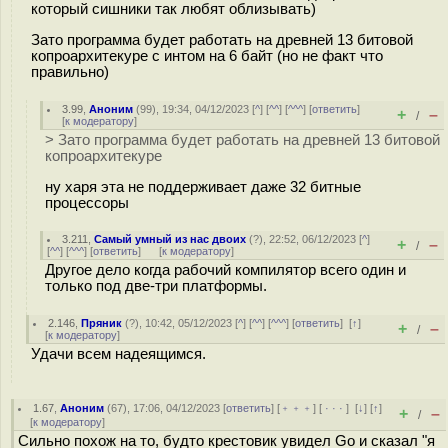
который сишники так любят облизывать)
Зато программа будет работать на древней 13 битовой
копроархитекуре с интом на 6 байт (но не факт что
правильно)
3.99
,
Аноним
(
99
), 19:34, 04/12/2023 [
^
] [
^^
] [
^^^
] [
ответить
]
+
–
/
[
к модератору
]
> Зато программа будет работать на древней 13 битовой
копроархитекуре
ну харя эта не поддерживает даже 32 битные
процессоры
3.211
,
Самый умный из нас двоих
(
?
), 22:52, 06/12/2023 [
^
]
+
–
/
[
^^
] [
^^^
] [
ответить
]
[
к модератору
]
Другое дело когда рабочий компилятор всего один и
только под две-три платформы.
2.146
,
Пряник
(
?
), 10:42, 05/12/2023 [
^
] [
^^
] [
^^^
] [
ответить
]
[
↑
]
+
–
/
[
к модератору
]
Удачи всем надеящимся.
1.67
,
Аноним
(
67
), 17:06, 04/12/2023 [
ответить
] [
﹢﹢﹢
] [
· · ·
]
[
↓
] [
↑
]
+
–
/
[
к модератору
]
Сильно похож на то, будто крестовик увидел Go и сказал "я