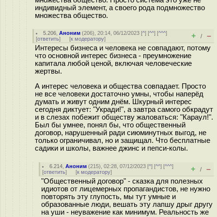
индивидный элемент, а своего рода подмножество
множества общество.
5.206
,
Аноним
(
206
), 20:14, 06/12/2023 [
^
] [
^^
] [
^^^
]
+
–
/
[
ответить
]
[
к модератору
]
Интересы бизнеса и человека не совпадают, потому
что основной интерес бизнеса - преумножение
капитала любой ценой, включая человеческие
жертвы.
А интерес человека и общества совпадает. Просто
не все человеки достаточно умны, чтобы наперёд
думать и живут одним днём. Шкурный интерес
сегодня диктует: "Укради!", а завтра самого обкрадут
и в слезах побежит обществу жаловаться: "Караул!".
Был бы умнее, понял бы, что общественный
договор, нарушенный ради сиюминутных выгод, не
только ограничивал, но и защищал. Что бесплатные
садики и школы, важнее джинс и пепси-колы.
6.214
,
Аноним
(
215
), 02:28, 07/12/2023 [
^
] [
^^
] [
^^^
]
+
–
/
[
ответить
]
[
к модератору
]
"Общественный договор" - сказка для полезных
идиотов от лицемерных пропагандистов, не нужно
повторять эту глупость, мы тут умные и
образованные люди, вешать эту лапшу дрыг другу
на уши - неуважение как минимум. Реальность же