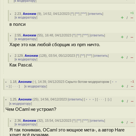
[
к модератору
]
+1
2.23
,
Аноним
(
9
), 14:52, 04/12/2023 [
^
] [
^^
] [
^^^
] [
ответить
]
+
–
[
к модератору
]
/
в полси
2.55
,
Аноним
(
55
), 16:48, 04/12/2023 [
^
] [
^^
] [
^^^
] [
ответить
]
+
–
/
[
к модератору
]
Харе это как любой сборщик из npm ничто.
2.129
,
Аноним
(
128
), 03:54, 05/12/2023 [
^
] [
^^
] [
^^^
] [
ответить
]
+
–
/
[
к модератору
]
Как Pascal.
1.18
,
Аноним
(
-
), 14:39, 04/12/2023
Скрыто ботом-модератором
[
﹢﹢
–1
+
–
﹢
] [
· · ·
] [
к модератору
]
/
1.25
,
Аноним
(
25
), 14:56, 04/12/2023 [
ответить
] [
﹢﹢﹢
] [
· · ·
]
[
↓
]
+
–
/
[
к модератору
]
Чем OCaml не устроил?
2.36
,
Аноним
(
32
), 15:54, 04/12/2023 [
^
] [
^^
] [
^^^
] [
ответить
]
+
–
/
[
к модератору
]
Я так понимаю, OCaml это мощное мета-, а автор Hare
хочет всё ручками.