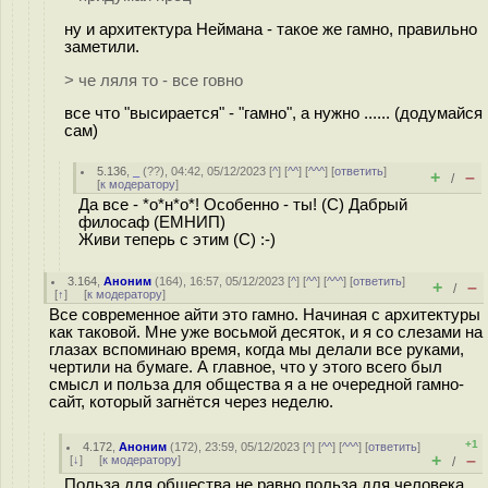
ну и архитектура Неймана - такое же гамно, правильно
заметили.
> че ляля то - все говно
все что "высирается" - "гамно", а нужно ...... (додумайся
сам)
5.136
,
_
(
??
), 04:42, 05/12/2023 [
^
] [
^^
] [
^^^
] [
ответить
]
+
–
/
[
к модератору
]
Да все - *о*н*о*! Особенно - ты! (С) Дабрый
филосаф (ЕМНИП)
Живи теперь с этим (С) :-)
3.164
,
Аноним
(
164
), 16:57, 05/12/2023 [
^
] [
^^
] [
^^^
] [
ответить
]
+
–
/
[
↑
] [
к модератору
]
Все современное айти это гамно. Начиная с архитектуры
как таковой. Мне уже восьмой десяток, и я со слезами на
глазах вспоминаю время, когда мы делали все руками,
чертили на бумаге. А главное, что у этого всего был
смысл и польза для общества я а не очередной гамно-
сайт, который загнётся через неделю.
+1
4.172
,
Аноним
(
172
), 23:59, 05/12/2023 [
^
] [
^^
] [
^^^
] [
ответить
]
+
–
[
↓
] [
к модератору
]
/
Польза для общества не равно польза для человека.