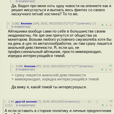
[
к модератору
]
Да. Видел про меня хоть одну новости на опеннете как я
решил иисуснуться и выгнать весь финтех со своего
нескучного гитхаб хостинга? То-то же.
2.162
,
Аноним
(
164
), 16:51, 05/12/2023 [
^
] [
^^
] [
^^^
] [
ответить
]
[
↑
]
+
–
/
[
к модератору
]
Айтишники вообще сами по себе в большинстве своем
неадекватны. Не зря они прячутся от общества за
монитором. Возьми любого условного смузизлеба хотя бы
на день в цех по металлообработке, он там сразу лишится
анaльнoй девственности. Я, если шо, не
профессиональный айтишник, просто мимокрокодил,
изредка интересующийся темой.
+1
3.169
,
Аноним
(
87
), 19:12, 05/12/2023 [
^
] [
^^
] [
^^^
] [
ответить
]
+
–
[
к модератору
]
/
> сразу лишится анaльнoй девственности
> мимокрокодил, изредка интересующийся темой
Да вижу я, какой темой ты интересуешься.
+3
1.94
,
другой аноним
(
?
), 18:49, 04/12/2023 [
ответить
] [
﹢﹢﹢
] [
· · ·
]
+
–
[
↓
] [
↑
] [
к модератору
]
/
А если оставить в стороне политику и личные предпочтения