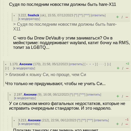
Судя по последним новостям должны быть hare-X11
3.222
,
freehck
(
ok
), 15:55, 07/12/2023 [
^
] [
^^
] [
^^^
] [
ответить
]
+
–
/
[
к модератору
]
> Судя по последним новостям должны быть hare-
X11
С чего бы Drew DeVault-у этим заниматься? Он в
мейнстриме: поддерживает wayland, катит бочку на RMS,
топит за LGBTQ...
+2
1.170
,
Аноним
(
170
), 21:58, 05/12/2023 [
ответить
] [
﹢﹢﹢
] [
· · ·
]
[
↓
]
+
–
[
↑
] [
к модератору
]
/
> близкий к языку Си, но проще, чем Си
Что только не придумывают, чтобы не учить Си...
2.197
,
Аноним
(
9
), 16:08, 06/12/2023 [
^
] [
^^
] [
^^^
] [
ответить
]
+
–
/
[
к модератору
]
У си слишком много фатальных недостатков, которые не
исправить очередным стандартом. И это надоело.
–1
3.213
,
Аноним
(
212
), 22:56, 06/12/2023 [
^
] [
^^
] [
^^^
] [
ответить
]
+
–
[
к модератору
]
/
Плохому танцору сам знаешь что мешает.