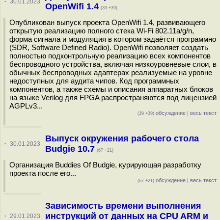
·
30.01.2023
OpenWifi 1.4
(39 +39)
Опубликован выпуск проекта OpenWifi 1.4, развивающего
открытую реализацию полного стека Wi-Fi 802.11a/g/n,
форма сигнала и модуляция в котором задаётся программно
(SDR, Software Defined Radio). OpenWifi позволяет создать
полностью подконтрольную реализацию всех компонентов
беспроводного устройства, включая низкоуровневые слои, в
обычных беспроводных адаптерах реализуемые на уровне
недоступных для аудита чипов. Код программных
компонентов, а также схемы и описания аппаратных блоков
на языке Verilog для FPGA распространяются под лицензией
AGPLv3...
обсуждение
|
весь текст
(39 +39)
Выпуск окружения рабочего стола
·
30.01.2023
Budgie 10.7
(67 +21)
Организация Buddies Of Budgie, курирующая разработку
проекта после его...
обсуждение
|
весь текст
(67 +21)
Зависимость времени выполнения
инструкций от данных на CPU ARM и
·
29.01.2023