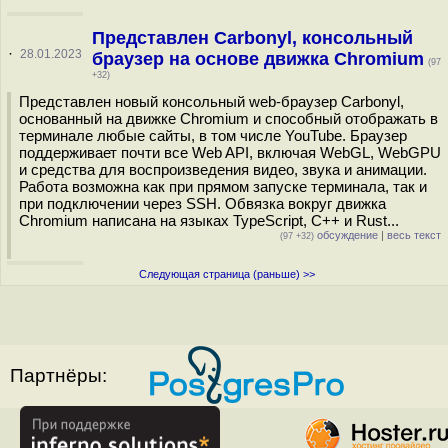
Представлен Carbonyl, консольный
·
28.01.2023
браузер на основе движка Chromium
(97
+32)
Представлен новый консольный web-браузер Carbonyl,
основанный на движке Chromium и способный отображать в
терминале любые сайты, в том числе YouTube. Браузер
поддерживает почти все Web API, включая WebGL, WebGPU
и средства для воспроизведения видео, звука и анимации.
Работа возможна как при прямом запуске терминала, так и
при подключении через SSH. Обвязка вокруг движка
Chromium написана на языках TypeScript, C++ и Rust...
обсуждение
|
весь текст
(97 +32)
Следующая страница (раньше) >>
Партнёры: