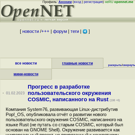
Профиль:
Аноним
(
вход
|
регистрация
)
неRU
opennet.me
[
новости
/
+++
|
форум
|
теги
|
]
все новости
главные новости
раскрыть
/
свернут
мини-новости
Прогресс в разработке
пользовательского окружения
·
01.02.2023
COSMIC, написанного на Rust
(198 +6)
Компания System76, развивающая Linux-дистрибутив
Pop!_OS, опубликовала отчёт о развитии нового
пользовательского окружения COSMIC, написанного на
языке Rust (не путать со старым COSMIC, который был
основан на GNOME Shell). Окружение развивается как
универсальный проект, не привязанный к конкретному