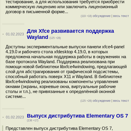
тестирование, а для использования требуется приобрести
коммерческую лицензию или заключить лицензионный
договор в письменной форме...
обсуждение
|
весь текст
(119 +18)
Для Xfce развивается поддержка
·
01.02.2023
Wayland
(125 +28)
Доступны экспериментальные выпуски панели xfce4-panel
4.19.0 и рабочего стола xfdesktop 4.19.0, в которых
предложена начальная поддержка работы в окружениях на
базе протокола Wayland. Поддержка реализована при
помощи новой библиотеки libxfce4windowing, предлагающей
слой для абстрагирования от графической подсистемы,
способный работать поверх X11 и Wayland. В библиотеке
libxfce4windowing реализованы компоненты управления
окнами (экраны, корневые окна, виртуальные рабочие
столы и т.п.), не привязанные к определённой оконной
системе...
обсуждение
|
весь текст
(125 +28)
Выпуск дистрибутива Elementary OS 7
·
01.02.2023
(136 +17)
Представлен выпуск дистрибутива Elementary OS 7,