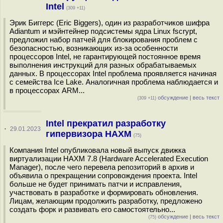
Intel
(309 +11)
Эрик Биггерс (Eric Biggers), один из разработчиков шифра
Adiantum и мэйнтейнер подсистемы ядра Linux fscrypt,
предложил набор патчей для блокирования проблем с
безопасностью, возникающих из-за особенности
процессоров Intel, не гарантирующей постоянное время
выполнения инструкций для разных обрабатываемых
данных. В процессорах Intel проблема проявляется начиная
с семейства Ice Lake. Аналогичная проблема наблюдается и
в процессорах ARM...
обсуждение
|
весь текст
(309 +11)
Intel прекратил разработку
·
29.01.2023
гипервизора HAXM
(75)
Компания Intel опубликовала новый выпуск движка
виртуализации HAXM 7.8 (Hardware Accelerated Execution
Manager), после чего перевела репозиторий в архив и
объявила о прекращении сопровождения проекта. Intel
больше не будет принимать патчи и исправления,
участвовать в разработке и формировать обновления.
Лицам, желающим продолжить разработку, предложено
создать форк и развивать его самостоятельно...
обсуждение
|
весь текст
(75)