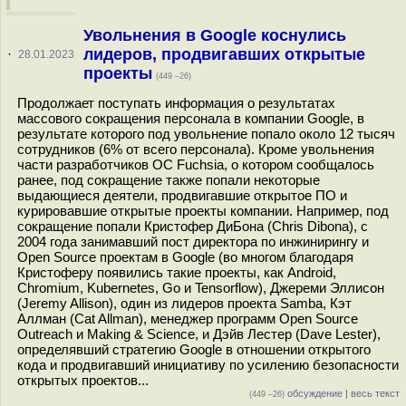
Увольнения в Google коснулись
лидеров, продвигавших открытые
·
28.01.2023
проекты
(449 –26)
Продолжает поступать информация о результатах
массового сокращения персонала в компании Google, в
результате которого под увольнение попало около 12 тысяч
сотрудников (6% от всего персонала). Кроме увольнения
части разработчиков ОС Fuchsia, о котором сообщалось
ранее, под сокращение также попали некоторые
выдающиеся деятели, продвигавшие открытое ПО и
курировавшие открытые проекты компании. Например, под
сокращение попали Кристофер ДиБона (Chris Dibona), с
2004 года занимавший пост директора по инжинирингу и
Open Source проектам в Googlе (во многом благодаря
Кристоферу появились такие проекты, как Android,
Chromium, Kubernetes, Go и Tensorflow), Джереми Эллисон
(Jeremy Allison), один из лидеров проекта Samba, Кэт
Аллман (Cat Allman), менеджер программ Open Source
Outreach и Making & Science, и Дэйв Лестер (Dave Lester),
определявший стратегию Google в отношении открытого
кода и продвигавший инициативу по усилению безопасности
открытых проектов...
обсуждение
|
весь текст
(449 –26)