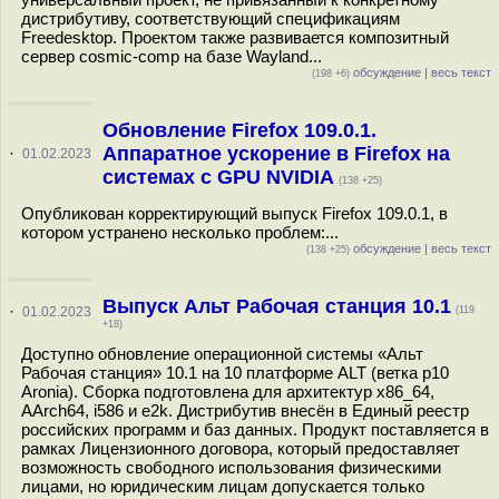
дистрибутиву, соответствующий спецификациям
Freedesktop. Проектом также развивается композитный
сервер cosmic-comp на базе Wayland...
обсуждение
|
весь текст
(198 +6)
Обновление Firefox 109.0.1.
Аппаратное ускорение в Firefox на
·
01.02.2023
системах с GPU NVIDIA
(138 +25)
Опубликован корректирующий выпуск Firefox 109.0.1, в
котором устранено несколько проблем:...
обсуждение
|
весь текст
(138 +25)
Выпуск Альт Рабочая станция 10.1
·
01.02.2023
(119
+18)
Доступно обновление операционной системы «Альт
Рабочая станция» 10.1 на 10 платформе ALT (ветка p10
Aronia). Сборка подготовлена для архитектур x86_64,
AArch64, i586 и e2k. Дистрибутив внесён в Единый реестр
российских программ и баз данных. Продукт поставляется в
рамках Лицензионного договора, который предоставляет
возможность свободного использования физическими
лицами, но юридическим лицам допускается только