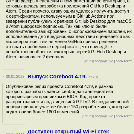
GitHub раскрыл сведения о компрометации репозиториев, в
которых велась разработка приложений GitHub Desktop и
Atom. Среди прочего, атакующим удалось получить доступ
к сертификатам, используемым в GitHub Actions при
заверении публикуемых релизов GitHub Desktop для macOS
и Atom цифровой подписью. Так как ключи были
дополнительно зашифрованы с использованием паролей, их
использование для вредоносных действий оценивается как
маловероятное, тем не менее GitHub принял решение
отозвать проблемные сертификаты, что приведёт к
неработоспособности некоторых версий GitHub Desktop и
Atom, начиная со 2 февраля...
обсуждение
|
весь текст
(72 +19)
Выпуск Coreboot 4.19
·
30.01.2023
(102 +19)
Опубликован релиз проекта CoreBoot 4.19, в рамках
которого разрабатывается свободная альтернатива
проприетарным прошивкам и BIOS. Код проекта
распространяется под лицензией GPLv2. В создании новой
версии приняло участие более 150 разработчиков, которые
подготовили более 1600 изменений...
обсуждение
|
весь текст
(102 +19)
Доступен открытый Wi-Fi стек