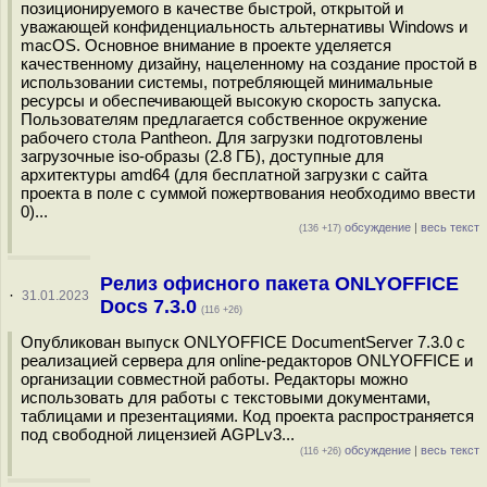
позиционируемого в качестве быстрой, открытой и
уважающей конфиденциальность альтернативы Windows и
macOS. Основное внимание в проекте уделяется
качественному дизайну, нацеленному на создание простой в
использовании системы, потребляющей минимальные
ресурсы и обеспечивающей высокую скорость запуска.
Пользователям предлагается собственное окружение
рабочего стола Pantheon. Для загрузки подготовлены
загрузочные iso-образы (2.8 ГБ), доступные для
архитектуры amd64 (для бесплатной загрузки с сайта
проекта в поле с суммой пожертвования необходимо ввести
0)...
обсуждение
|
весь текст
(136 +17)
Релиз офисного пакета ONLYOFFICE
·
31.01.2023
Docs 7.3.0
(116 +26)
Опубликован выпуск ONLYOFFICE DocumentServer 7.3.0 с
реализацией сервера для online-редакторов ONLYOFFICE и
организации совместной работы. Редакторы можно
использовать для работы с текстовыми документами,
таблицами и презентациями. Код проекта распространяется
под свободной лицензией AGPLv3...
обсуждение
|
весь текст
(116 +26)