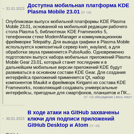
Доступна мобильная платформа KDE
·
31.01.2023
Plasma Mobile 23.01
(57 +16)
Опубликован выпуск мобильной платформы KDE Plasma
Mobile 23.01, основанной на мобильной редакции рабочего
стола Plasma 5, библиотеках KDE Frameworks 5,
телефонном стеке ModemManager и коммуникационном
фреймворке Telepathy. Для вывода графики в Plasma Mobile
используется композитный сервер kwin_wayland, а для
обработки звука применяется PulseAudio. Одновременно
подготовлен выпуск набора мобильных приложений Plasma
Mobile Gear 23.01, который станет последним и в
дальнейшем мобильные версии приложений KDE будут
развиваться в основном составе KDE Gear. Для создания
интерфейса приложений применяется Qt, набор
компонентов Mauikit и фреймворк Kirigami из состава KDE
Frameworks, позволяющий создавать универсальные
интерфейсы, пригодные для смартфонов, планшетов и ПК...
обсуждение
|
весь текст
(57 +16)
В ходе атаки на GitHub захвачены
ключи для подписи приложений
·
30.01.2023
GitHub Desktop и Atom
(72 +19)