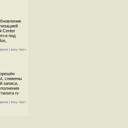
обновление
ализацией
l Center
ется под
lus,
дение
|
весь текст
азрешён
st, снижены
й записи,
ыполнения
тилита rv
дение
|
весь текст