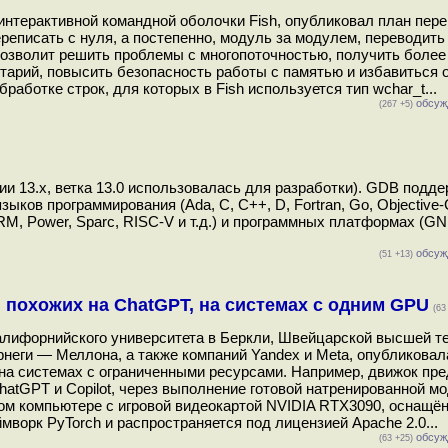
интерактивной командной оболочки Fish, опубликовал план пер
реписать с нуля, а постепенно, модуль за модулем, переводить
 позволит решить проблемы с многопоточностью, получить более
арий, повысить безопасность работы с памятью и избавиться о
работке строк, для которых в Fish используется тип wchar_t...
обсуж
(267 +5)
и 13.x, ветка 13.0 использовалась для разработки). GDB подд
ыков программирования (Ada, C, C++, D, Fortran, Go, Objective-
ARM, Power, Sparc, RISC-V и т.д.) и программных платформах (GN
обсуж
(51 +13)
в, похожих на ChatGPT, на системах с одним GPU
(63
алифорнийского университета в Беркли, Швейцарской высшей т
неги — Меллона, а также компаний Yandex и Meta, опубликова
на системах с ограниченными ресурсами. Например, движок пре
tGPT и Copilot, через выполнение готовой натренированной м
ом компьютере с игровой видеокартой NVIDIA RTX3090, оснащё
мворк PyTorch и распространяется под лицензией Apache 2.0...
обсуж
(63 +25)