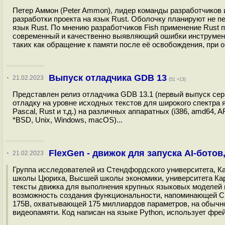
Петер Аммон (Peter Ammon), лидер команды разработчиков 
разработки проекта на язык Rust. Оболочку планируют не пе
язык Rust. По мнению разработчиков Fish применение Rust
современный и качественно выявляющий ошибки инструмент
таких как обращение к памяти после её освобождения, при об
Выпуск отладчика GDB 13
·
21.02.2023
(51 +13)
Представлен релиз отладчика GDB 13.1 (первый выпуск сери
отладку на уровне исходных текстов для широкого спектра яз
Pascal, Rust и т.д.) на различных аппаратных (i386, amd64, 
*BSD, Unix, Windows, macOS)...
FlexGen - движок для запуска AI-бото
·
21.02.2023
Группа исследователей из Стендфордского университета, К
школы Цюриха, Высшей школы экономики, университета Кар
тексты движка для выполнения крупных языковых моделей 
возможность создания функциональности, напоминающей Cha
175B, охватывающей 175 миллиардов параметров, на обычн
видеопамяти. Код написан на языке Python, использует фрей