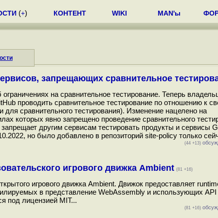
ОСТИ
(
+
)
КОНТЕНТ
WIKI
MAN'ы
ФО
ости
сервисов, запрещающих сравнительное тестиров
 ограничениях на сравнительное тестирование. Теперь владель
itHub проводить сравнительное тестирование по отношению к с
 и для сравнительного тестирования). Изменение нацелено на
лах которых явно запрещено проведение сравнительного тестиро
е запрещает другим сервисам тестировать продукты и сервисы G
.2022, но было добавлено в репозиторий site-policy только сейч
обсуж
(44 +13)
овательского игрового движка Ambient
(81 +16)
ткрытого игрового движка Ambient. Движок предоставляет runtim
омпилируемых в представление WebAssembly и использующих A
я под лицензией MIT...
обсуж
(81 +16)