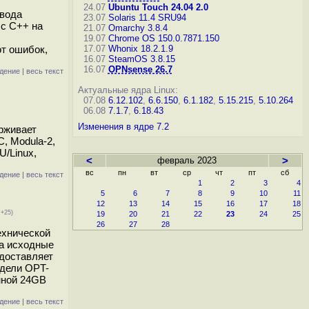
24.07
Ubuntu Touch 24.04 2.0
евода
23.07
Solaris 11.4 SRU94
 с C++ на
21.07
Omarchy 3.8.4
19.07
Chrome OS 150.0.7871.150
т ошибок,
17.07
Whonix 18.2.1.9
16.07
SteamOS 3.8.15
16.07
OPNsense 26.7
дение
|
весь текст
Актуальные ядра Linux:
07.08
6.12.102
,
6.6.150
,
6.1.182
,
5.15.215
,
5.10.264
06.08
7.1.7
,
6.18.43
Изменения в ядре 7.2
ерживает
C, Modula-2,
U/Linux,
<
февраль 2023
>
вс
пн
вт
ср
чт
пт
сб
дение
|
весь текст
1
2
3
4
5
6
7
8
9
10
11
12
13
14
15
16
17
18
 +25)
19
20
21
22
23
24
25
26
27
28
ехнической
ла исходные
доставляет
одели OPT-
нной 24GB
дение
|
весь текст