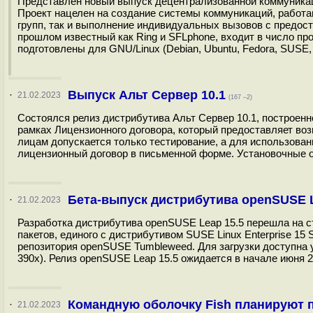
Представлен новый выпуск децентрализованной коммуникац
Проект нацелен на создание системы коммуникаций, работ
групп, так и выполнение индивидуальных вызовов c предост
прошлом известный как Ring и SFLphone, входит в число п
подготовлены для GNU/Linux (Debian, Ubuntu, Fedora, SUSE, R
Выпуск Альт Сервер 10.1
·
21.02.2023
(167 –2)
Состоялся релиз дистрибутива Альт Сервер 10.1, построенно
рамках Лицензионного договора, который предоставляет во
лицам допускается только тестирование, а для использова
лицензионный договор в письменной форме. Установочные о
Бета-выпуск дистрибутива openSUSE L
·
21.02.2023
Разработка дистрибутива openSUSE Leap 15.5 перешла на с
пакетов, единого с дистрибутивом SUSE Linux Enterprise 15
репозитория openSUSE Tumbleweed. Для загрузки доступна у
390x). Релиз openSUSE Leap 15.5 ожидается в начале июня 20
Командную оболочку Fish планируют п
·
21.02.2023