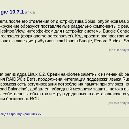
ie 10.7.1
(87 +14)
екта после его отделения от дистрибутива Solus, опубликовала 
е окружение образуют поставляемые раздельно компоненты с ре
Desktop View, интерфейсом для настройки системы Budgie Contro
reensaver (форк gnome-screensaver). Код проекта распространя
вать такие дистрибутивы, как Ubuntu Budgie, Fedora Budgie, So
обсуж
(87 +14)
л релиз ядра Linux 6.2. Среди наиболее заметных изменений: р
ия RAID5/6 в Btrfs, продолжена интеграция поддержки языка Ru
 возможность регулирования потребления памяти при отложенно
Load Balancing), добавлен гибридный механизм защиты потока в
я собственных объектов и структур данных, в состав включена у
ции блокировок RCU...
обсуж
(356 +55)
ющая страница (раньше) >>