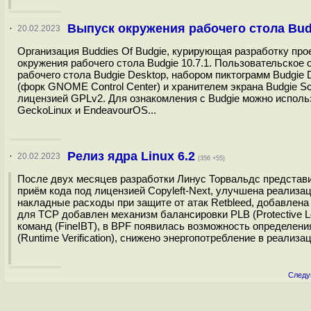
Выпуск окружения рабочего стола Budg
·
20.02.2023
Организация Buddies Of Budgie, курирующая разработку про
окружения рабочего стола Budgie 10.7.1. Пользовательско
рабочего стола Budgie Desktop, набором пиктограмм Budgie 
(форк GNOME Control Center) и хранителем экрана Budgie Sc
лицензией GPLv2. Для ознакомления с Budgie можно использо
GeckoLinux и EndeavourOS...
Релиз ядра Linux 6.2
·
20.02.2023
(356 +55)
После двух месяцев разработки Линус Торвальдс представи
приём кода под лицензией Copyleft-Next, улучшена реализац
накладные расходы при защите от атак Retbleed, добавлена
для TCP добавлен механизм балансировки PLB (Protective 
команд (FineIBT), в BPF появилась возможность определени
(Runtime Verification), снижено энергопотребление в реализа
Следу