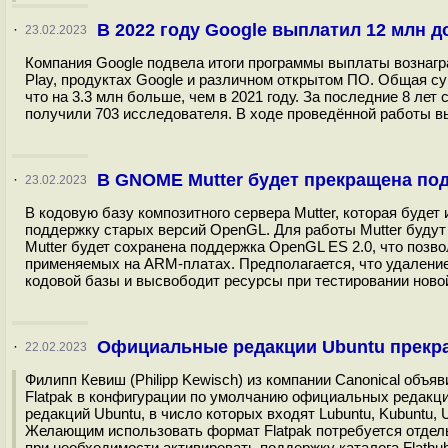
В 2022 году Google выплатил 12 млн 
·
23.02.2023
Компания Google подвела итоги программы выплаты вознагр
Play, продуктах Google и различном открытом ПО. Общая с
что на 3.3 млн больше, чем в 2021 году. За последние 8 л
получили 703 исследователя. В ходе проведённой работы вы
В GNOME Mutter будет прекращена по
·
23.02.2023
В кодовую базу композитного сервера Mutter, которая буд
поддержку старых версий OpenGL. Для работы Mutter будут
Mutter будет сохранена поддержка OpenGL ES 2.0, что позв
применяемых на ARM-платах. Предполагается, что удалени
кодовой базы и высвободит ресурсы при тестировании ново
Официальные редакции Ubuntu прекрат
·
22.02.2023
Филипп Кевиш (Philipp Kewisch) из компании Canonical объ
Flatpak в конфигурации по умолчанию официальных редакц
редакций Ubuntu, в число которых входят Lubuntu, Kubuntu, Ub
Желающим использовать формат Flatpak потребуется отдельно
при необходимости активировать поддержку каталога Flathub