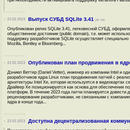
Выпуск СУБД SQLite 3.41
·
22.02.2023
(39 +16)
Опубликован релиз SQLite 3.41, легковесной СУБД, оформле
общественное достояние (public domain), т.е. может исполь
поддержку разработчиков SQLite осуществляет специально с
Mozilla, Bentley и Bloomberg...
Опубликован план продвижения в ядро
·
22.02.2023
Дэниел Веттер (Daniel Vetter), инженер из компании Intel 
разработчиков ядра Linux план продвижения патчей с реали
архитектуры Intel Xe, которая используется в видеокартах с
Драйвер Xe позиционируется как основа для обеспечения по
платформ. В течение 2023 года патчи планируется довести 
рецензирование разработчиками, не связанными с компанией
ядра в конце года...
Доступна децентрализованная коммун
·
22.02.2023