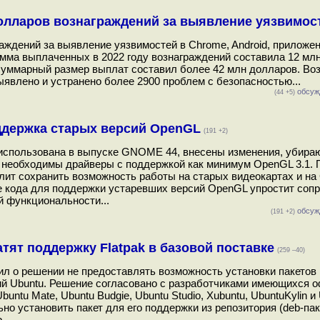
долларов вознаграждений за выявление уязвимос
аждений за выявление уязвимостей в Chrome, Android, приложе
умма выплаченных в 2022 году вознаграждений составила 12 мл
ет суммарный размер выплат составил более 42 млн долларов. Во
явлено и устранено более 2900 проблем с безопасностью...
обсуж
(44 +5)
ддержка старых версий OpenGL
(191 +2)
ет использована в выпуске GNOME 44, внесены изменения, убир
 необходимы драйверы с поддержкой как минимум OpenGL 3.1. 
олит сохранить возможность работы на старых видеокартах и на
е кода для поддержки устаревших версий OpenGL упростит соп
й функциональности...
обсуж
(191 +2)
ят поддержку Flatpak в базовой поставке
(259 –40)
явил о решении не предоставлять возможность установки пакетов
ий Ubuntu. Решение согласовано с разработчиками имеющихся
untu Mate, Ubuntu Budgie, Ubuntu Studio, Xubuntu, UbuntuKylin и 
 установить пакет для его поддержки из репозитория (deb-пакет
...