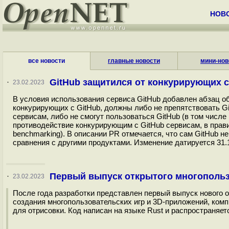
НОВ
все новости
главные новости
мини-нов
GitHub защитился от конкурирующих 
·
23.02.2023
В условия использования сервиса GitHub добавлен абзац об
конкурирующих с GitHub, должны либо не препятствовать G
сервисам, либо не смогут пользоваться GitHub (в том числе
противодействие конкурирующим с GitHub сервисам, в прави
benchmarking). В описании PR отмечается, что сам GitHub н
сравнения с другими продуктами. Изменение датируется 31.10
Первый выпуск открытого многопольз
·
23.02.2023
После года разработки представлен первый выпуск нового о
создания многопользовательских игр и 3D-приложений, к
для отрисовки. Код написан на языке Rust и распространяетс