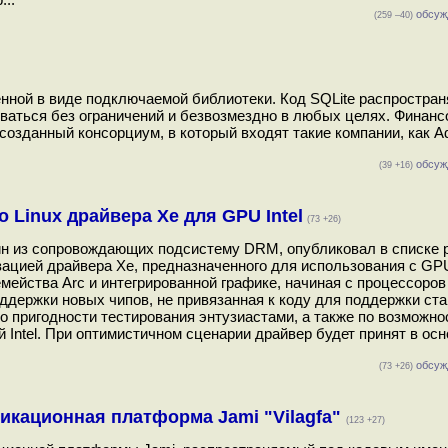
обсуж
(259 –40)
нной в виде подключаемой библиотеки. Код SQLite распростран
зоваться без ограничений и безвозмездно в любых целях. Финан
озданный консорциум, в который входят такие компании, как Ad
обсуж
(39 +16)
 Linux драйвера Xe для GPU Intel
(73 +26)
и один из сопровождающих подсистему DRM, опубликовал в списке
зацией драйвера Xe, предназначенного для использования с GP
емейства Arc и интегрированной графике, начиная с процессоров 
ддержки новых чипов, не привязанная к коду для поддержки ст
до пригодности тестирования энтузиастами, а также по возможно
 Intel. При оптимистичном сценарии драйвер будет принят в осн
обсуж
(73 +26)
икационная платформа Jami "Vilagfa"
(123 +27)