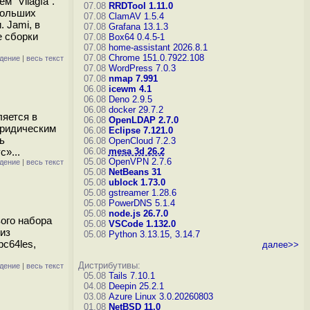
 "Világfa".
07.08
RRDTool 1.11.0
больших
07.08
ClamAV 1.5.4
 Jami, в
07.08
Grafana 13.1.3
е сборки
07.08
Box64 0.4.5-1
07.08
home-assistant 2026.8.1
07.08
Chrome 151.0.7922.108
дение
|
весь текст
07.08
WordPress 7.0.3
07.08
nmap 7.991
06.08
icewm 4.1
06.08
Deno 2.9.5
06.08
docker 29.7.2
ляется в
06.08
OpenLDAP 2.7.0
юридическим
06.08
Eclipse 7.121.0
ь
06.08
OpenCloud 7.2.3
»...
06.08
mesa 3d 26.2
05.08
OpenVPN 2.7.6
дение
|
весь текст
05.08
NetBeans 31
05.08
ublock 1.73.0
05.08
gstreamer 1.28.6
05.08
PowerDNS 5.1.4
05.08
node.js 26.7.0
ого набора
05.08
VSCode 1.132.0
 из
05.08
Python 3.13.15, 3.14.7
c64les,
далее>>
Дистрибутивы:
дение
|
весь текст
05.08
Tails 7.10.1
04.08
Deepin 25.2.1
03.08
Azure Linux 3.0.20260803
01.08
NetBSD 11.0