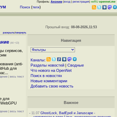
Профиль:
Аноним
(
вход
|
регистрация
)
неRU
opennet.me
РУМ
Поиск
(
теги
)
Прошлый вход:
08-08-2026,11:53
раскрыть
/
свернуть
Навигация
ание
(44 +13)
цы сервисов,
воим
Каналы:
вания (anti-
Разделы новостей
|
Сводные
itHub для
Что нового на OpenNet
ас...
Поиск в новостях
дение
|
весь текст
Новые комментарии
Добавить свою новость
e для
Важное
PI WebGPU
дение
|
весь текст
-
11.07
GhostLock, BadEpoll и Januscape -
уязвимости в ядре Linux, позволяющие получить