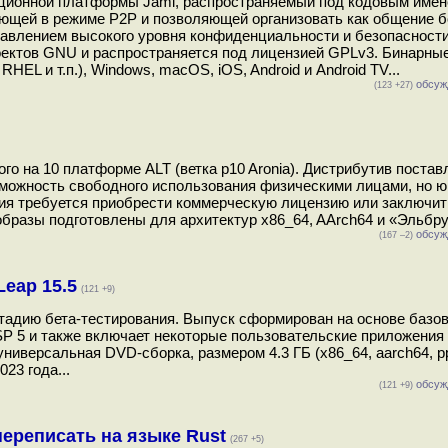
ионной платформы Jami, распространяемый под кодовым именем
ающей в режиме P2P и позволяющей организовать как общение 
авлением высокого уровня конфиденциальности и безопасности.
роектов GNU и распространяется под лицензией GPLv3. Бинарны
HEL и т.п.), Windows, macOS, iOS, Android и Android TV...
обсуж
(123 +27)
го на 10 платформе ALT (ветка p10 Aronia). Дистрибутив постав
зможность свободного использования физическими лицами, но 
ния требуется приобрести коммерческую лицензию или заключит
бразы подготовлены для архитектур x86_64, AArch64 и «Эльбрус
обсуж
(167 –2)
eap 15.5
(121 +9)
тадию бета-тестирования. Выпуск сформирован на основе базов
 SP 5 и также включает некоторые пользовательские приложения
ниверсальная DVD-сборка, размером 4.3 ГБ (x86_64, aarch64, pp
23 года...
обсуж
(121 +9)
ереписать на языке Rust
(267 +5)