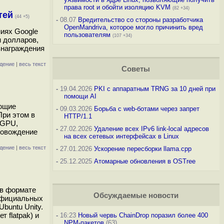
права root и обойти изоляцию KVM
(82 +34)
тей
(44 +5)
-
08.07
Вредительство со стороны разработчика
OpenMandriva, которое могло причинить вред
ниях Google
пользователям
(107 +34)
н долларов,
знаграждения
дение
|
весь текст
Советы
-
19.04.2026
PKI с аппаратным TRNG за 10 дней при
помощи AI
ающие
-
09.03.2026
Борьба с web-ботами через запрет
При этом в
HTTP/1.1
 GPU,
-
27.02.2026
Удаление всех IPv6 link-local адресов
ровождение
на всех сетевых интерфейсах в Linux
дение
|
весь текст
-
27.01.2026
Ускорение пересборки llama.cpp
-
25.12.2025
Атомарные обновления в OSTree
 в формате
Обсуждаемые новости
 официальных
Ubuntu Unity.
 flatpak) и
-
16:23
Новый червь ChainDrop поразил более 400
NPM-пакетов
(63)