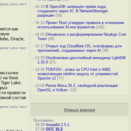
дение
|
весь текст
-
16:18
В OpenJDK запрещён приём кода,
созданного через AI. В NetworkManager
разрешён
(58)
-
16:15
Проект Rust утвердил правила в отношении
использования AI-инструментов
(145)
яется как
совую
-
16:02
Объявлено о расформировании Nixpkgs Core
obe, Oracle,
Team
(40)
-
15:17
Открыт код Cloudflare OS, платформы для
дение
|
весь текст
приложений, создаваемых через AI
(38)
-
14:39
Опубликован дисплейный менеджер LightDM
1.33.0
(27)
-
14:38
TONTOU - атака на CPU Intel и AMD,
 рассылки
позволяющая обойти защиту от уязвимостей
U на базе
Spectre v2
(77)
Tiger Lake.
-
13:58
Релиз Mesa 26.2, свободной реализации
арых
OpenGL и Vulkan
(13)
сти провести
овной состав
дение
|
весь текст
Новые версии
Программы:
08.08
firewalld 2.5.1
07.08
GCC 16.2