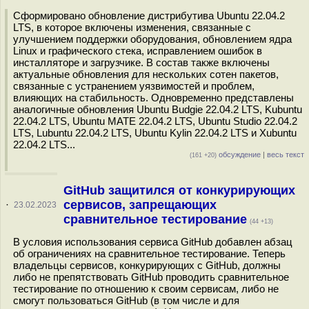
Сформировано обновление дистрибутива Ubuntu 22.04.2
LTS, в которое включены изменения, связанные с
улучшением поддержки оборудования, обновлением ядра
Linux и графического стека, исправлением ошибок в
инсталляторе и загрузчике. В состав также включены
актуальные обновления для нескольких сотен пакетов,
связанные с устранением уязвимостей и проблем,
влияющих на стабильность. Одновременно представлены
аналогичные обновления Ubuntu Budgie 22.04.2 LTS, Kubuntu
22.04.2 LTS, Ubuntu MATE 22.04.2 LTS, Ubuntu Studio 22.04.2
LTS, Lubuntu 22.04.2 LTS, Ubuntu Kylin 22.04.2 LTS и Xubuntu
22.04.2 LTS...
обсуждение
|
весь текст
(161 +20)
GitHub защитился от конкурирующих
сервисов, запрещающих
·
23.02.2023
сравнительное тестирование
(44 +13)
В условия использования сервиса GitHub добавлен абзац
об ограничениях на сравнительное тестирование. Теперь
владельцы сервисов, конкурирующих с GitHub, должны
либо не препятствовать GitHub проводить сравнительное
тестирование по отношению к своим сервисам, либо не
смогут пользоваться GitHub (в том числе и для