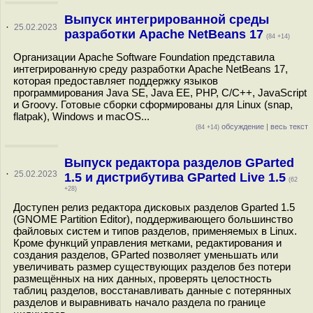
Выпуск интегрированной среды
·
25.02.2023
разработки Apache NetBeans 17
(84 +14)
Организации Apache Software Foundation представила
интегрированную среду разработки Apache NetBeans 17,
которая предоставляет поддержку языков
программирования Java SE, Java EE, PHP, C/C++, JavaScript
и Groovy. Готовые сборки сформированы для Linux (snap,
flatpak), Windows и macOS...
обсуждение
|
весь текст
(84 +14)
Выпуск редактора разделов GParted
·
25.02.2023
1.5 и дистрибутива GParted Live 1.5
(62
+28)
Доступен релиз редактора дисковых разделов Gparted 1.5
(GNOME Partition Editor), поддерживающего большинство
файловых систем и типов разделов, применяемых в Linux.
Кроме функций управления метками, редактирования и
создания разделов, GParted позволяет уменьшать или
увеличивать размер существующих разделов без потери
размещённых на них данных, проверять целостность
таблиц разделов, восстанавливать данные с потерянных
разделов и выравнивать начало раздела по границе