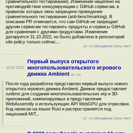
сравнительного тестирования). Изменение нацелено на
противодействие конкурирующим с GitHub сервисам, в
правилах которых явно запрещено проведение
сравнительного тестирования (anti-benchmarking). В
описании PR отмечается, что сам GitHub не запрещает
другим сервисам тестировать продукты и сервисы GitHub
для сравнения с другими продуктами. Изменение
датируется 31.10.2022, но было добавлено в репозиторий
site-policy только сейчас...
обсуждение
|
весь текст
(44 +13)
Первый выпуск открытого
многопользовательского игрового
·
23.02.2023
движка Ambient
(81 +16)
После года разработки представлен первый выпуск нового
открытого игрового движка Ambient. Движок предоставляет
runtime для создания многопользовательских игр и 3D-
приложений, компилируемых в представление
WebAssembly и использующих API WebGPU для отрисовки.
Код написан на языке Rust и распространяется под
лицензией MIT...
обсуждение
|
весь текст
(81 +16)