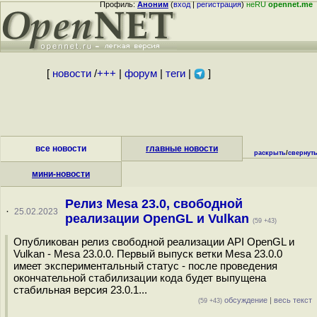
Профиль:
Аноним
(
вход
|
регистрация
)
неRU
opennet.me
[
новости
/
+++
|
форум
|
теги
|
]
все новости
главные новости
раскрыть
/
свернут
мини-новости
Релиз Mesa 23.0, свободной
·
25.02.2023
реализации OpenGL и Vulkan
(59 +43)
Опубликован релиз свободной реализации API OpenGL и
Vulkan - Mesa 23.0.0. Первый выпуск ветки Mesa 23.0.0
имеет экспериментальный статус - после проведения
окончательной стабилизации кода будет выпущена
стабильная версия 23.0.1...
обсуждение
|
весь текст
(59 +43)