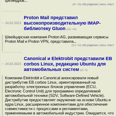
цилиндров...
обсуждение
|
весь текст
(62 +28)
Proton Mail представил
высокопроизводительную IMAP-
·
24.02.2023
библиотеку Gluon
(113 +33)
Швейцарская компания Proton AG, развивающая сервисы
Proton Mail и Proton VPN, представила...
обсуждение
|
весь текст
(113 +33)
Canonical и Elektrobit представили EB
corbos Linux, редакцию Ubuntu для
·
24.02.2023
автомобильных систем
(45 +5)
Компании Elektrobit и Canonical анонсировали новый
дистрибутив EB corbos Linux, ориентированный на
разработку электронных блоков управления (ECU,
Electronic Control Unit) для программно определяемой
автомобильной техники (SDV, Software-Defined Vehicle).
Дистрибутив предоставляет окружение на основе Ubuntu и
ядра Linux, расширенное компонентами для обеспечения
совместимости с процессами и регламентами,
применяемыми в автомобильной индустрии. Ожидается, что