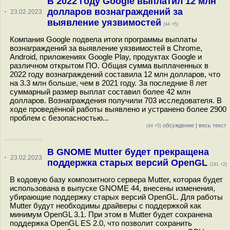
В 2022 году Google выплатил 12 млн
долларов вознаграждений за
·
23.02.2023
выявление уязвимостей
(44 +5)
Компания Google подвела итоги программы выплаты
вознаграждений за выявление уязвимостей в Chrome,
Android, приложениях Google Play, продуктах Google и
различном открытом ПО. Общая сумма выплаченных в
2022 году вознаграждений составила 12 млн долларов, что
на 3.3 млн больше, чем в 2021 году. За последние 8 лет
суммарный размер выплат составил более 42 млн
долларов. Вознаграждения получили 703 исследователя. В
ходе проведённой работы выявлено и устранено более 2900
проблем с безопасностью...
обсуждение
|
весь текст
(44 +5)
В GNOME Mutter будет прекращена
·
23.02.2023
поддержка старых версий OpenGL
(191 +2)
В кодовую базу композитного сервера Mutter, которая будет
использована в выпуске GNOME 44, внесены изменения,
убирающие поддержку старых версий OpenGL. Для работы
Mutter будут необходимы драйверы с поддержкой как
минимум OpenGL 3.1. При этом в Mutter будет сохранена
поддержка OpenGL ES 2.0, что позволит сохранить