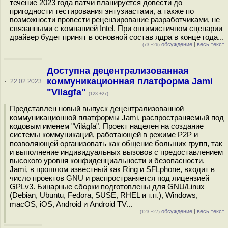
течение 2023 года патчи планируется довести до
пригодности тестирования энтузиастами, а также по
возможности провести рецензирование разработчиками, не
связанными с компанией Intel. При оптимистичном сценарии
драйвер будет принят в основной состав ядра в конце года...
обсуждение
|
весь текст
(73 +26)
Доступна децентрализованная
коммуникационная платформа Jami
·
22.02.2023
"Vilagfa"
(123 +27)
Представлен новый выпуск децентрализованной
коммуникационной платформы Jami, распространяемый под
кодовым именем "Világfa". Проект нацелен на создание
системы коммуникаций, работающей в режиме P2P и
позволяющей организовать как общение больших групп, так
и выполнение индивидуальных вызовов c предоставлением
высокого уровня конфиденциальности и безопасности.
Jami, в прошлом известный как Ring и SFLphone, входит в
число проектов GNU и распространяется под лицензией
GPLv3. Бинарные сборки подготовлены для GNU/Linux
(Debian, Ubuntu, Fedora, SUSE, RHEL и т.п.), Windows,
macOS, iOS, Android и Android TV...
обсуждение
|
весь текст
(123 +27)