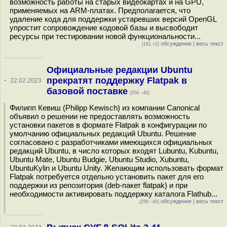
возможность работы на старых видеокартах и на GPU,
применяемых на ARM-платах. Предполагается, что
удаление кода для поддержки устаревших версий OpenGL
упростит сопровождение кодовой базы и высвободит
ресурсы при тестировании новой функциональности...
обсуждение
|
весь текст
(191 +2)
Официальные редакции Ubuntu
прекратят поддержку Flatpak в
·
22.02.2023
базовой поставке
(259 –40)
Филипп Кевиш (Philipp Kewisch) из компании Canonical
объявил о решении не предоставлять возможность
установки пакетов в формате Flatpak в конфигурации по
умолчанию официальных редакций Ubuntu. Решение
согласовано с разработчиками имеющихся официальных
редакций Ubuntu, в число которых входят Lubuntu, Kubuntu,
Ubuntu Mate, Ubuntu Budgie, Ubuntu Studio, Xubuntu,
UbuntuKylin и Ubuntu Unity. Желающим использовать формат
Flatpak потребуется отдельно установить пакет для его
поддержки из репозитория (deb-пакет flatpak) и при
необходимости активировать поддержку каталога Flathub...
обсуждение
|
весь текст
(259 –40)