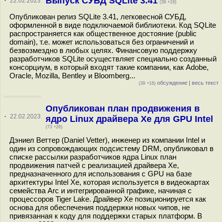
Выпуск СУБД SQLite 3.41
·
22.02.2023
(39 +16)
Опубликован релиз SQLite 3.41, легковесной СУБД,
оформленной в виде подключаемой библиотеки. Код SQLite
распространяется как общественное достояние (public
domain), т.е. может использоваться без ограничений и
безвозмездно в любых целях. Финансовую поддержку
разработчиков SQLite осуществляет специально созданный
консорциум, в который входят такие компании, как Adobe,
Oracle, Mozilla, Bentley и Bloomberg...
обсуждение
|
весь текст
(39 +16)
Опубликован план продвижения в
·
22.02.2023
ядро Linux драйвера Xe для GPU Intel
(73 +26)
Дэниел Веттер (Daniel Vetter), инженер из компании Intel и
один из сопровождающих подсистему DRM, опубликовал в
списке рассылки разработчиков ядра Linux план
продвижения патчей с реализацией драйвера Xe,
предназначенного для использования с GPU на базе
архитектуры Intel Xe, которая используется в видеокартах
семейства Arc и интегрированной графике, начиная с
процессоров Tiger Lake. Драйвер Xe позиционируется как
основа для обеспечения поддержки новых чипов, не
привязанная к коду для поддержки старых платформ. В