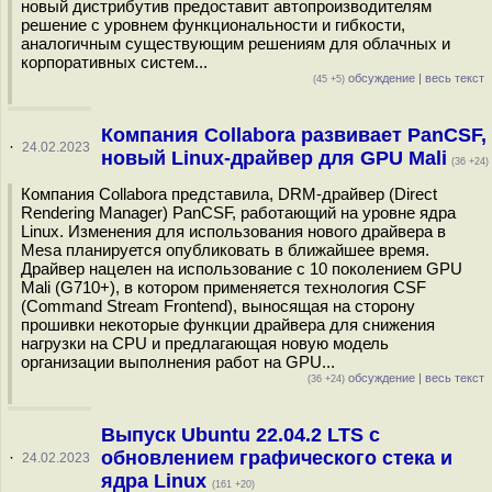
новый дистрибутив предоставит автопроизводителям
решение с уровнем функциональности и гибкости,
аналогичным существующим решениям для облачных и
корпоративных систем...
обсуждение
|
весь текст
(45 +5)
Компания Collabora развивает PanCSF,
·
24.02.2023
новый Linux-драйвер для GPU Mali
(36 +24)
Компания Collabora представила, DRM-драйвер (Direct
Rendering Manager) PanCSF, работающий на уровне ядра
Linux. Изменения для использования нового драйвера в
Mesa планируется опубликовать в ближайшее время.
Драйвер нацелен на использование с 10 поколением GPU
Mali (G710+), в котором применяется технология CSF
(Сommand Stream Frontend), выносящая на сторону
прошивки некоторые функции драйвера для снижения
нагрузки на CPU и предлагающая новую модель
организации выполнения работ на GPU...
обсуждение
|
весь текст
(36 +24)
Выпуск Ubuntu 22.04.2 LTS c
обновлением графического стека и
·
24.02.2023
ядра Linux
(161 +20)