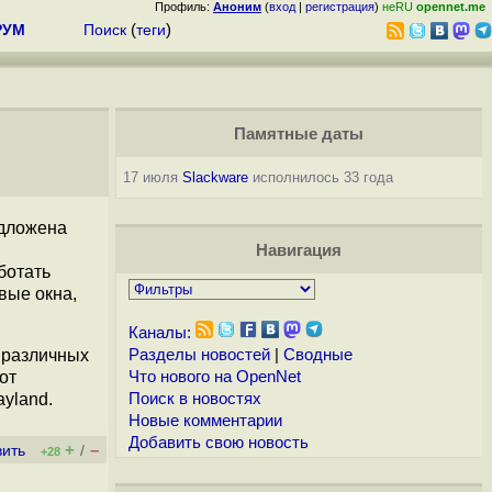
Профиль:
Аноним
(
вход
|
регистрация
)
неRU
opennet.me
РУМ
Поиск
(
теги
)
Памятные даты
17 июля
Slackware
исполнилось 33 года
едложена
Навигация
ботать
вые окна,
Каналы:
е различных
Разделы новостей
|
Сводные
от
Что нового на OpenNet
yland.
Поиск в новостях
Новые комментарии
Добавить свою новость
+
–
вить
/
+28