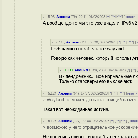
5.93
,
Аноним
(
79
), 22:11, 01/02/2023 [
^
] [
^^
] [
^^^
] [
ответит
А вообще где-то мы это уже видели. IPv6 v2
6.111
,
Аноним
(
111
), 06:20, 02/02/2023 [
^
] [
^^
] [
^^^
] [
о
IPv6 намного юзабельнее wayland.
Говорю как человек, который использует
7.139
,
Аноним
(
139
), 23:26, 04/04/2023 [
^
] [
^^
] [
Выпендрежник... Все нормальные лю
Только староверы его выключают.
5.124
,
Аноним
(
54
), 17:37, 02/02/2023 [
^
] [
^^
] [
^^^
] [
ответи
> Wayland не может догнать стоящий на мест
Такая вот неожиданная истина.
5.127
,
Аноним
(
127
), 22:00, 02/02/2023 [
^
] [
^^
] [
^^^
] [
ответ
> возможно у него отрицательное ускорение
Не поленись привести хотя бы несколько до