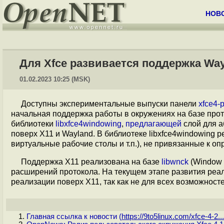
НОВ
Для Xfce развивается поддержка Way
01.02.2023 10:25 (MSK)
Доступны экспериментальные выпуски панели
xfce4-p
начальная поддержка работы в окружениях на базе про
библиотеки
libxfce4windowing
,
предлагающей
слой для а
поверх X11 и Wayland. В библиотеке libxfce4windowing
виртуальные рабочие столы и т.п.), не привязанные к о
Поддержка X11 реализована на базе
libwnck
(Window N
расширений протокола. На текущем этапе развития реал
реализации поверх X11, так как не для всех возможнос
Главная ссылка к новости (
https://9to5linux.com/xfce-4-2...