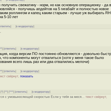
 получить свежатину - норм, но как основную операционку - да 
новляйся - получишь апдейтов на 5 гигабайт и полностью новое
аким роллингом и капец каким старьем - лучше уж выбирать RH
 на 5-10 лет
ответить
]
[
к модератору
]
.
^^
] [
ответить
]
[
к модератору
]
ация, когда версии ПО постоянно обновляются - довольно быст
, что компоненты могут отвалиться (хотя у меня такое было
зования всего лишь раз или два отвалились мелочи)
^^
] [
ответить
]
[
к модератору
]
екст свёрнут,
показать
 [
^
] [
^^
] [
^^^
] [
ответить
]
[
к модератору
]
тся с умовыносяющей скоростью Если у тебя за меся...
текст свёрнут,