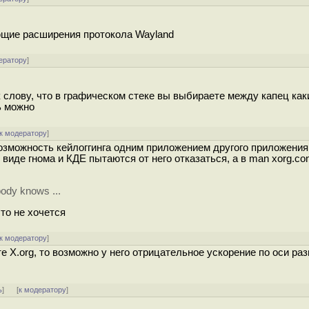
ющие расширения протокола Wayland
ератору
]
к слову, что в графическом стеке вы выбираете между капец ка
ь можно
к модератору
]
возможность кейлоггинга одним приложением другого приложения 
в виде гнома и КДЕ пытаются от него отказаться, а в man xorg.con
ody knows ...
то не хочется
к модератору
]
е X.org, то возможно у него отрицательное ускорение по оси ра
ь
]
[
к модератору
]