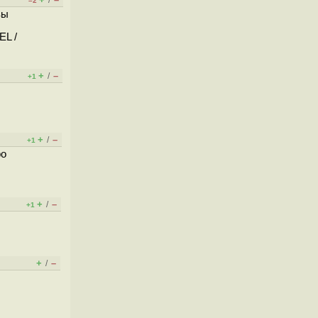
/
–2
вы
EL /
+
–
/
+1
+
–
/
+1
ро
+
–
/
+1
+
–
/