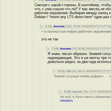
Смотря с какой стороны. В контейнер, чтобы
что, с ума сошли что ли? У вас месяц не об
рабочее окружение. Выбирая между капец к
Debian / *insert any LTS distro here* один раз
6.101
,
Аноним
(
101
), 23:40, 01/02/2023 [
^
] [
^^
] [
^^^
] [
> и полностью новое рабочее окружение
это не так
7.108
,
Аноним
(
79
), 00:08, 02/02/2023 [
^
] [
^^
] [
^
Я знаю, писал образно. Энивей ситу
надоедающая. Это я уж молчу про то
довольно редко, за два года исполь
8.133
,
X86
(
ok
), 08:12, 03/02/2023 [
^
] [
^^
] [
^
Энивэй ситуация мэйби дифрент ...
т
9.135
,
Аноним
(
79
), 17:27, 03/02/2023
Не мэй, в Арче пакеты обновляю
показать