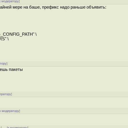
к модератору
]
айней мере на баше, префикс надо раньше объявить:
G_CONFIG_PATH" \
S" \
атору
]
аешь пакеты
ератору
]
к модератору
]
ь
]
[
к модератору
]