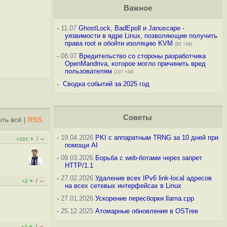
Важное
-
11.07
GhostLock, BadEpoll и Januscape -
уязвимости в ядре Linux, позволяющие получить
права root и обойти изоляцию KVM
(82 +34)
-
08.07
Вредительство со стороны разработчика
OpenMandriva, которое могло причинить вред
пользователям
(107 +34)
-
Сводка событий за 2025 год
Советы
ть всё
|
RSS
-
19.04.2026
PKI с аппаратным TRNG за 10 дней при
+
–
/
+101
помощи AI
-
09.03.2026
Борьба с web-ботами через запрет
HTTP/1.1
-
27.02.2026
Удаление всех IPv6 link-local адресов
+
–
/
+2
на всех сетевых интерфейсах в Linux
-
27.01.2026
Ускорение пересборки llama.cpp
-
25.12.2025
Атомарные обновления в OSTree
+
–
/
+3