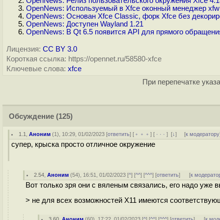
OpenNews: Релиз пользовательского окружения Xfce 4.1
OpenNews: Используемый в Xfce оконный менеджер xfw
OpenNews: Основан Xfce Classic, форк Xfce без декорир
OpenNews: Доступен Wayland 1.21
OpenNews: В Qt 6.5 появится API для прямого обращени
Лицензия:
CC BY 3.0
Короткая ссылка: https://opennet.ru/58580-xfce
Ключевые слова:
xfce
При перепечатке указа
Обсуждение
(125)
1.1
,
Аноним
(
1
), 10:29, 01/02/2023 [
ответить
] [
﹢﹢﹢
] [
· · ·
]
[
↓
] [
к модератору
супер, крыска просто отличное окружение
2.54
,
Аноним
(
54
), 16:51, 01/02/2023 [
^
] [
^^
] [
^^^
] [
ответить
]
[
к модерато
Вот только зря они с вяленым связались, его надо уже в
> не для всех возможностей X11 имеются соответствую
3.60
,
Аноним
(
60
), 17:22, 01/02/2023 [
^
] [
^^
] [
^^^
] [
ответить
]
[
к мод