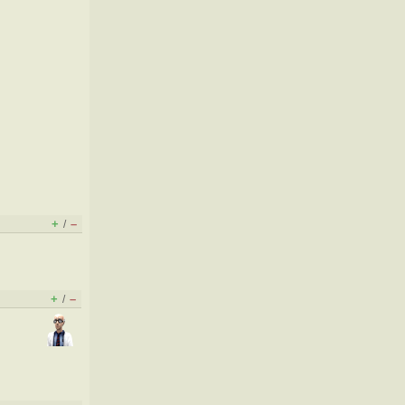
+
–
/
+
–
/