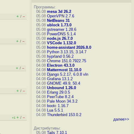
Программы:
06.08
mesa 3d 26.2
05.08
OpenVPN 2.7.6
+
–
/
05.08
NetBeans 31
05.08
ublock 1.73.0
05.08
gstreamer 1.28.6
05.08
PowerDNS 5.1.4
05.08
node.js 26.7.0
+
–
/
05.08
VSCode 1.132.0
05.08
home-assistant 2026.8.0
05.08
Python 3.13.15, 3.14.7
05.08
hyprland 0.56.2
05.08
Chrome 151.0.7922.75
04.08
Electron 43.3.0
+
–
/
04.08
Mattermost 11.10.0
04.08
Django 5.2.17, 6.0.8
vln
04.08
Grafana 13.1.2
04.08
GNOME 49.9, 50.4
04.08
Unbound 1.26.0
+
–
/
04.08
Erlang 29.0.5
04.08
PeerTube 8.2.4
04.08
Pale Moon 34.3.2
04.08
bootc 1.16.7
04.08
Lua 5.5.1
04.08
Thunderbird 153.0.2
+
–
/
+1
далее>>
Дистрибутивы:
.
05.08
Tails 7.10.1