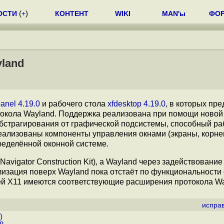
ОСТИ
(
+
)
КОНТЕНТ
WIKI
MAN'ы
ФО
land
anel 4.19.0
и рабочего стола
xfdesktop 4.19.0
, в которых пр
токола Wayland. Поддержка реализована при помощи новой
бстрагирования от графической подсистемы, способный ра
 реализованы компоненты управления окнами (экраны, корне
пределённой оконной системе.
avigator Construction Kit), а Wayland через задействовани
изация поверх Wayland пока отстаёт по функциональности 
тей X11 имеются соответствующие расширения протокола Wa
испра
)