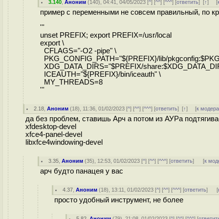
3.140
,
Аноним
(
140
), 04:41, 04/05/2023 [
^
] [
^^
] [
^^^
] [
ответить
]
[
↑
] [
пример с переменными не совсем правильный, по кр
'''
unset PREFIX; export PREFIX=/usr/local
export \
CFLAGS="-O2 -pipe" \
PKG_CONFIG_PATH="${PREFIX}/lib/pkgconfig:$PK
XDG_DATA_DIRS="$PREFIX/share:$XDG_DATA_DIR
ICEAUTH="${PREFIX}/bin/iceauth" \
MY_THREADS=8
'''
2.18
,
Аноним
(
18
), 11:36, 01/02/2023 [
^
] [
^^
] [
^^^
] [
ответить
]
[
↑
] [
к модер
да без проблем, ставишь Арч а потом из АУРа подтягив
xfdesktop-devel
xfce4-panel-devel
libxfce4windowing-devel
3.35
,
Аноним
(
35
), 12:53, 01/02/2023 [
^
] [
^^
] [
^^^
] [
ответить
]
[
к мод
арч будто панацея у вас
4.37
,
Аноним
(
18
), 13:11, 01/02/2023 [
^
] [
^^
] [
^^^
] [
ответить
]
[
просто удобный инструмент, не более
5.82
,
Аноним
(
79
), 21:08, 01/02/2023 [
^
] [
^^
] [
^^^
] [
ответит