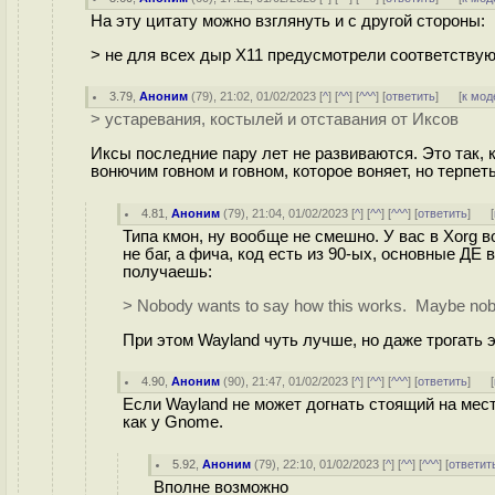
На эту цитату можно взглянуть и с другой стороны:
> не для всех дыр X11 предусмотрели соответству
3.79
,
Аноним
(
79
), 21:02, 01/02/2023 [
^
] [
^^
] [
^^^
] [
ответить
]
[
к мод
> устаревания, костылей и отставания от Иксов
Иксы последние пару лет не развиваются. Это так, 
вонючим говном и говном, которое воняет, но терпет
4.81
,
Аноним
(
79
), 21:04, 01/02/2023 [
^
] [
^^
] [
^^^
] [
ответить
]
[
Типа кмон, ну вообще не смешно. У вас в Xorg 
не баг, а фича, код есть из 90-ых, основные ДЕ 
получаешь:
> Nobody wants to say how this works. Maybe nob
При этом Wayland чуть лучше, но даже трогать э
4.90
,
Аноним
(
90
), 21:47, 01/02/2023 [
^
] [
^^
] [
^^^
] [
ответить
]
[
Если Wayland не может догнать стоящий на мест
как у Gnome.
5.92
,
Аноним
(
79
), 22:10, 01/02/2023 [
^
] [
^^
] [
^^^
] [
ответит
Вполне возможно