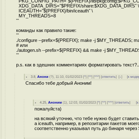
PKG_CONFIG_PATH="${PREFIX}/lib/pkgconfig:$PKG_CO
XDG_DATA_DIRS="$PREFIX/share:$XDG_DATA_DIRS" \
ICEAUTH="${PREFIX}/bin/iceauth" \
MY_THREADS=8
'''
команды как правило такие:
'''
./configure --prefix=${PREFIX}; make -j $MY_THREADS; m
# или
./autogen.sh --prefix=${PREFIX} && make -j $MY_THREA
'''
p.s. как в здешних комментариях форматировать текст?.
3.8
,
Анони
(
?
), 11:10, 01/02/2023 [
^
] [
^^
] [
^^^
] [
ответить
]
[
↓
] [
к моде
Спасибо тебе добрый Аноним!
4.25
,
Аноним
(
1
), 12:03, 01/02/2023 [
^
] [
^^
] [
^^^
] [
ответить
]
[
к
пожалуйста)
на всякий уточню, что тебе нужно будет ставит
а iceauth, например, в репозитарии пакетов моег
соответственно указывал путь до бинаря чере