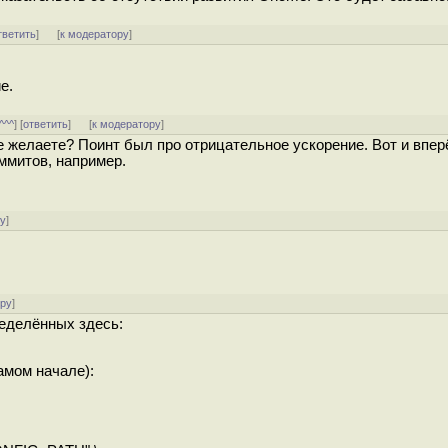
тветить
]
[
к модератору
]
е.
^^^
] [
ответить
]
[
к модератору
]
 желаете? Поинт был про отрицательное ускорение. Вот и впер
ммитов, например.
ру
]
ору
]
ределённых здесь:
амом начале):