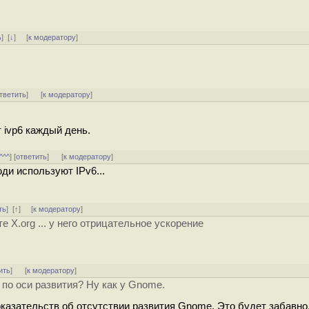
ь
]
[
↓
] [
к модератору
]
тветить
]
[
к модератору
]
 ivp6 каждый день.
^^^
] [
ответить
]
[
к модератору
]
ди используют IPv6...
ть
]
[
↑
] [
к модератору
]
е X.org ... у него отрицательное ускорение
ить
]
[
к модератору
]
 по оси развития? Ну как у Gnome.
казательств об отсутствии развития Gnome. Это будет забавно