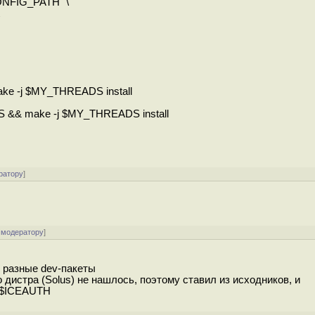
NFIG_PATH" \
ake -j $MY_THREADS install
DS && make -j $MY_THREADS install
.
ратору
]
 модератору
]
ь разные dev-пакеты
о дистра (Solus) не нашлось, поэтому ставил из исходников, и
з $ICEAUTH