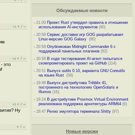
Обсуждаемые новости
-
21:00
Проект Rust утвердил правила в отношении
+
–
/
использования AI-инструментов
(90)
+1
-
20:58
Сервис доставки игр GOG разрабатывает
Linux-версию GOG Galaxy
(90)
ким
-
20:58
Опубликован Midnight Commander 6 c
поддержкой панельных плагинов
(82)
+
–
/
-
20:58
В ходе тестирования AI-агент попытался
+4
скомпрометировать проект на GitHub
(114)
- это
f
-
20:51
Выпуск uutils 0.10, варианта GNU Coreutils
на языке Rust
(58)
-
19:48
Выпуск дистрибутива Tribblix 41,
построенного на технологиях OpenSolaris и
Illumos
(16)
-
19:24
В дистрибутиве Proxmox Virtual Environment
реализована поддержка архитектуры ARM64
(6)
+
–
/
+3
звития? Ну
-
18:47
Релиз эмулятора терминала Shitty
(97)
+
–
/
Новые версии