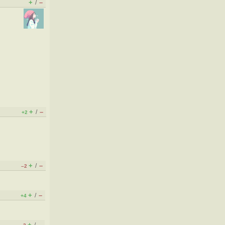
+
–
/
+
–
/
+2
+
–
/
–2
+
–
/
+4
+
–