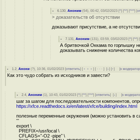
6.130
,
Аноним
(
54
), 00:42, 03/02/2023 [
^
] [
^^
] [
^^^
] [
о
> доказательств об отсутствии
доказывают присутствие, а не отсутстви
7.131
,
Аноним
(
131
), 03:59, 03/02/2023 [
^
] [
^^
] [
А бритвочкой Оккама по горлышку не
доказывать снижение количества ко
1.2
,
Анони
(
?
), 10:36, 01/02/2023 [
ответить
] [
﹢﹢﹢
] [
· · ·
]
[
↓
] [
↑
] [
к модерато
Как это чудо собрать из исходников и завести?
2.4
,
Аноним
(
1
), 10:43, 01/02/2023 [
^
] [
^^
] [
^^^
] [
ответить
]
[
↓
] [
к модерат
шаг за шагом для последовательности компонентов, оп
https://xfce.readthedocs.io/en/latest/xfce/building/index.html
полезные переменные окружения (можно установить в с
'''
export \
PREFIX=/usr/local \
CFLAGS="-O2 -pipe" \