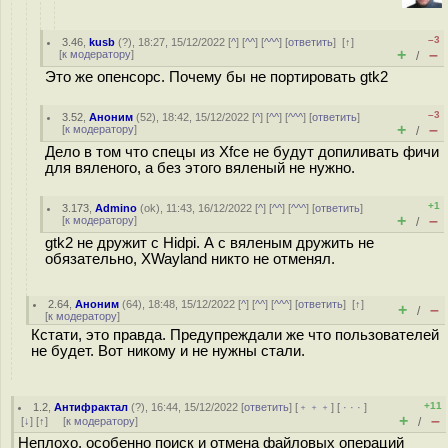
–3
3.46
,
kusb
(
?
), 18:27, 15/12/2022 [
^
] [
^^
] [
^^^
] [
ответить
]
[
↑
]
+
–
[
к модератору
]
/
Это же опенсорс. Почему бы не портировать gtk2
–3
3.52
,
Аноним
(
52
), 18:42, 15/12/2022 [
^
] [
^^
] [
^^^
] [
ответить
]
+
–
[
к модератору
]
/
Дело в том что спецы из Xfce не будут допиливать фичи
для вяленого, а без этого вяленый не нужно.
+1
3.173
,
Admino
(
ok
), 11:43, 16/12/2022 [
^
] [
^^
] [
^^^
] [
ответить
]
+
–
[
к модератору
]
/
gtk2 не дружит с Hidpi. А с вяленым дружить не
обязательно, XWayland никто не отменял.
2.64
,
Аноним
(
64
), 18:48, 15/12/2022 [
^
] [
^^
] [
^^^
] [
ответить
]
[
↑
]
+
–
/
[
к модератору
]
Кстати, это правда. Предупреждали же что пользователей
не будет. Вот никому и не нужны стали.
+11
1.2
,
Антифрактал
(
?
), 16:44, 15/12/2022 [
ответить
] [
﹢﹢﹢
] [
· · ·
]
+
–
[
↓
] [
↑
] [
к модератору
]
/
Неплохо, особенно поиск и отмена файловых операций