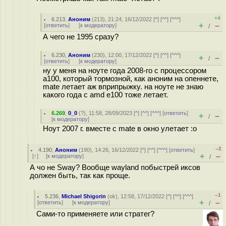
+4
6.213
,
Аноним
(
213
), 21:24, 16/12/2022 [
^
] [
^^
] [
^^^
]
+
–
[
ответить
]
[
к модератору
]
/
А чего не 1995 сразу?
6.230
,
Аноним
(
230
), 12:00, 17/12/2022 [
^
] [
^^
] [
^^^
]
+
–
/
[
ответить
]
[
к модератору
]
ну у меня на ноуте года 2008-го с процессором
a100, который тормозной, как аноним на опеннете,
mate летает аж вприпрыжку. на ноуте не знаю
какого года с amd e100 тоже летает.
6.269
,
0_0
(
?
), 11:58, 28/09/2023 [
^
] [
^^
] [
^^^
] [
ответить
]
+
–
/
[
к модератору
]
Ноут 2007 г. вместе с mate в окно улетает :o
–2
4.190
,
Аноним
(
190
), 14:26, 16/12/2022 [
^
] [
^^
] [
^^^
] [
ответить
]
+
–
[
↑
] [
к модератору
]
/
А чо не Sway? Вообще wayland побыстрей иксов
должен быть, так как проще.
–1
5.236
,
Michael Shigorin
(
ok
), 12:58, 17/12/2022 [
^
] [
^^
] [
^^^
]
+
–
[
ответить
]
[
к модератору
]
/
Сами-то применяете или стратег?