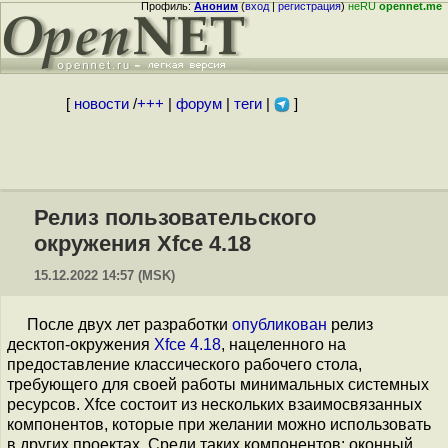
Профиль:
Аноним
(
вход
|
регистрация
)
неRU
opennet.me
[
новости
/
+++
|
форум
|
теги
|
]
Релиз пользовательского
окружения Xfce 4.18
15.12.2022 14:57 (MSK)
После двух лет разработки
опубликован
релиз
десктоп-окружения
Xfce 4.18
, нацеленного на
предоставление классического рабочего стола,
требующего для своей работы минимальных системных
ресурсов. Xfce состоит из нескольких взаимосвязанных
компонентов, которые при желании можно использовать
в других проектах. Среди таких компонентов: оконный