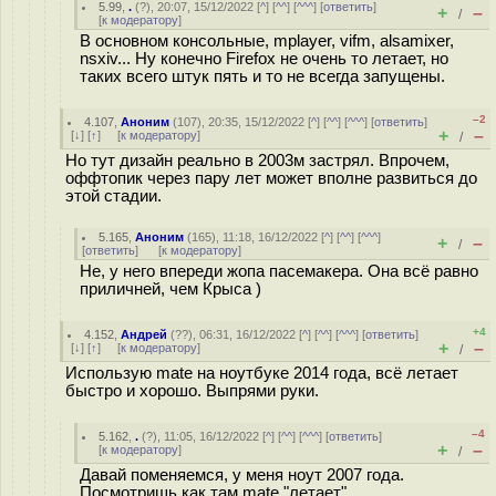
5.99
,
.
(
?
), 20:07, 15/12/2022 [
^
] [
^^
] [
^^^
] [
ответить
]
+
–
/
[
к модератору
]
В основном консольные, mplayer, vifm, alsamixer,
nsxiv... Ну конечно Firefox не очень то летает, но
таких всего штук пять и то не всегда запущены.
–2
4.107
,
Аноним
(
107
), 20:35, 15/12/2022 [
^
] [
^^
] [
^^^
] [
ответить
]
+
–
[
↓
] [
↑
] [
к модератору
]
/
Но тут дизайн реально в 2003м застрял. Впрочем,
оффтопик через пару лет может вполне развиться до
этой стадии.
5.165
,
Аноним
(
165
), 11:18, 16/12/2022 [
^
] [
^^
] [
^^^
]
+
–
/
[
ответить
]
[
к модератору
]
Не, у него впереди жопа пасемакера. Она всё равно
приличней, чем Крыса )
+4
4.152
,
Андрей
(
??
), 06:31, 16/12/2022 [
^
] [
^^
] [
^^^
] [
ответить
]
+
–
[
↓
] [
↑
] [
к модератору
]
/
Использую mate на ноутбуке 2014 года, всё летает
быстро и хорошо. Выпрями руки.
–4
5.162
,
.
(
?
), 11:05, 16/12/2022 [
^
] [
^^
] [
^^^
] [
ответить
]
+
–
[
к модератору
]
/
Давай поменяемся, у меня ноут 2007 года.
Посмотришь как там mate "летает".