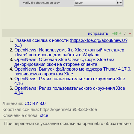
+
–
исправить
/
+65
Главная ссылка к новости (
https://xfce.org/about/news/?
p...
)
OpenNews: Используемый в Xfce оконный менеджер
xfwm4 портирован для работы с Wayland
OpenNews: Основан Xfce Classic, форк Xfce без
декорирования окон на стороне клиента
OpenNews: Выпуск файлового менеджера Thunar 4.17.0,
развиваемого проектом Xfce
OpenNews: Релиз пользовательского окружения Xfce
4.16
OpenNews: Релиз пользовательского окружения Xfce
4.14
Лицензия:
CC BY 3.0
Короткая ссылка: https://opennet.ru/58330-xfce
Ключевые слова:
xfce
При перепечатке указание ссылки на opennet.ru обязательно