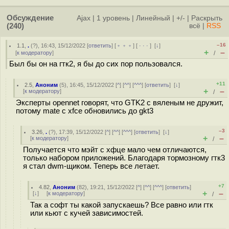
Обсуждение
Ajax
|
1 уровень
|
Линейный
|
+/-
|
Раскрыть
(240)
всё
|
RSS
–16
1.1
,
.
(
?
), 16:43, 15/12/2022 [
ответить
] [
﹢﹢﹢
] [
· · ·
]
[
↓
]
+
–
[
к модератору
]
/
Был бы он на гтк2, я бы до сих пор пользовался.
+11
2.5
,
Аноним
(
5
), 16:45, 15/12/2022 [
^
] [
^^
] [
^^^
] [
ответить
]
[
↓
]
+
–
[
к модератору
]
/
Эксперты opennet говорят, что GTK2 с вяленым не дружит,
потому mate с xfce обновились до gkt3
–3
3.26
,
.
(
?
), 17:39, 15/12/2022 [
^
] [
^^
] [
^^^
] [
ответить
]
[
↓
]
+
–
[
к модератору
]
/
Получается что мэйт с хфце мало чем отличаются,
только набором приложений. Благодаря тормозному гтк3
я стал dwm-щиком. Теперь все летает.
+7
4.82
,
Аноним
(
82
), 19:21, 15/12/2022 [
^
] [
^^
] [
^^^
] [
ответить
]
+
–
[
↓
] [
к модератору
]
/
Так а софт ты какой запускаешь? Все равно или гтк
или кьют с кучей зависимостей.