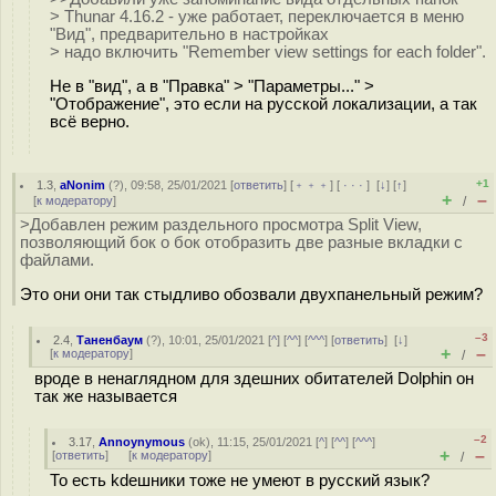
> Thunar 4.16.2 - уже работает, переключается в меню
"Вид", предварительно в настройках
> надо включить "Remember view settings for each folder".
Не в "вид", а в "Правка" > "Параметры..." >
"Отображение", это если на русской локализации, а так
всё верно.
+1
1.3
,
aNonim
(
?
), 09:58, 25/01/2021 [
ответить
] [
﹢﹢﹢
] [
· · ·
]
[
↓
] [
↑
]
+
–
[
к модератору
]
/
>Добавлен режим раздельного просмотра Split View,
позволяющий бок о бок отобразить две разные вкладки с
файлами.
Это они они так стыдливо обозвали двухпанельный режим?
–3
2.4
,
Таненбаум
(
?
), 10:01, 25/01/2021 [
^
] [
^^
] [
^^^
] [
ответить
]
[
↓
]
+
–
[
к модератору
]
/
вроде в ненаглядном для здешних обитателей Dolphin он
так же называется
–2
3.17
,
Annoynymous
(
ok
), 11:15, 25/01/2021 [
^
] [
^^
] [
^^^
]
+
–
[
ответить
]
[
к модератору
]
/
То есть kdeшники тоже не умеют в русский язык?