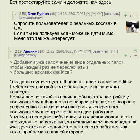
Вот протестируйте сами и доложите нам здесь.
3.50
,
Dzen Python
(
ok
), 14:13, 25/01/2021 [
^
] [
^^
] [
^^^
] [
ответить
]
+
–
/
[
к модератору
]
Спросить пользователей о реальных косяках в
UX.
Если ты не пользуешься - можешь идти мимо.
Меня это так же интересует
+1
2.19
,
Аноним
(
19
), 11:22, 25/01/2021 [
^
] [
^^
] [
^^^
] [
ответить
]
[
↓
] [
↑
]
+
–
[
к модератору
]
/
> Добавили уже запоминание вида отдельных папок,
чтобы каждый раз не переключать в
> больших архивах файлов?
Это давно существует в thunar, вы просто в меню Edit ->
Preferences настройте что вам надо, и он запомнит
навсегда.
Если у вас по какой-то причине сбиваются настройки у
пользователя в thunar это не вопрос к thunar, это вопрос к
разрешению на изменения настроек у конкретного
пользователя в конкретно вашем дистрибутиве.
У меня на всех дистрибутивах, что я использовал, а это
все ходовые популярные, за исключением васяноподелок,
уже достаточное количество лет всё это работает как
надо, проблема на вашей стороне.