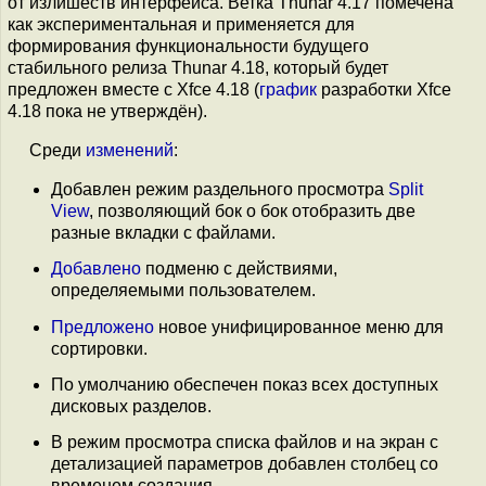
от излишеств интерфейса. Ветка Thunar 4.17 помечена
как экспериментальная и применяется для
формирования функциональности будущего
стабильного релиза Thunar 4.18, который будет
предложен вместе с Xfce 4.18 (
график
разработки Xfce
4.18 пока не утверждён).
Среди
изменений
:
Добавлен режим раздельного просмотра
Split
View
, позволяющий бок о бок отобразить две
разные вкладки с файлами.
Добавлено
подменю с действиями,
определяемыми пользователем.
Предложено
новое унифицированное меню для
сортировки.
По умолчанию обеспечен показ всех доступных
дисковых разделов.
В режим просмотра списка файлов и на экран с
детализацией параметров добавлен столбец со
временем создания.