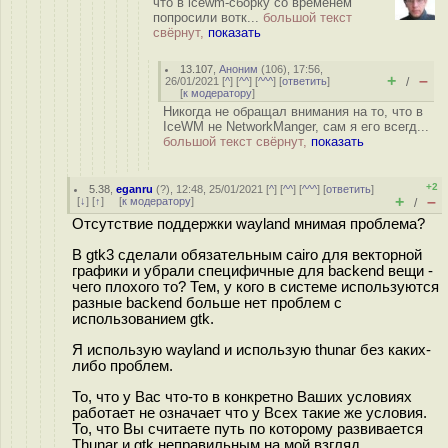
что в icewm-сборку со временем
попросили вотк...
большой текст
свёрнут,
показать
13.107
,
Аноним
(
106
), 17:56,
+
–
26/01/2021 [
^
] [
^^
] [
^^^
] [
ответить
]
/
[
к модератору
]
Никогда не обращал внимания на то, что в
IceWM не NetworkManger, сам я его всегд...
большой текст свёрнут,
показать
+2
5.38
,
eganru
(
?
), 12:48, 25/01/2021 [
^
] [
^^
] [
^^^
] [
ответить
]
+
–
[
↓
] [
↑
] [
к модератору
]
/
Отсутствие поддержки wayland мнимая проблема?
В gtk3 сделали обязательным cairo для векторной
графики и убрали специфичные для backend вещи -
чего плохого то? Тем, у кого в системе используются
разные backend больше нет проблем с
использованием gtk.
Я использую wayland и использую thunar без каких-
либо проблем.
То, что у Вас что-то в конкретно Ваших условиях
работает не означает что у Всех такие же условия.
То, что Вы считаете путь по которому развивается
Thunar и gtk неправильным на мой взгляд