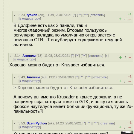
+1
3.23
,
ryoken
(
ok
), 11:39, 25/01/2021 [
^
] [
^^
] [
^^^
] [
ответить
]
+
–
[
к модератору
]
/
В Долфине есть как 2 панели, так и
многовкладочный режим. Вторым пользуюсь
регулярно, вкладка по умолчанию открывается с
помощью CTRL-T и дублирует содержимое текущей
активной.
2.14
,
Аноним
(
13
), 11:08, 25/01/2021 [
^
] [
^^
] [
^^^
] [
ответить
]
[
↑
]
+
–
/
[
к модератору
]
Хорошо, можно будет от Krusader избавиться.
–1
3.43
,
Аноним
(
43
), 13:28, 25/01/2021 [
^
] [
^^
] [
^^^
] [
ответить
]
+
–
[
к модератору
]
/
> Хорошо, можно будет от Krusader избавиться.
А почему вы именно Krusader в крысе держали, а не
например caja, которая тоже на GTK, и по сути являясь
форком наутилуса имеет больший функционал, ту же 2х-
панельность?!
–1
3.53
,
Dzen Python
(
ok
), 14:23, 25/01/2021 [
^
] [
^^
] [
^^^
] [
ответить
]
+
–
[
к модератору
]
/
Кутешное приложение в гтк'шном окружении?