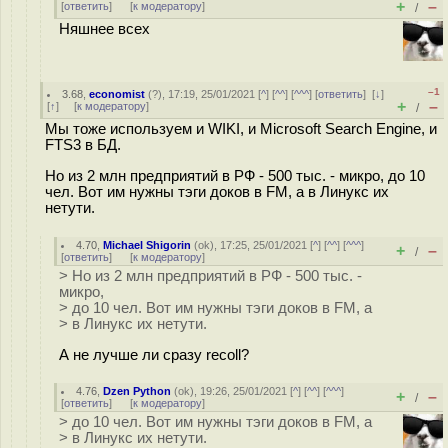
+
–
[
ответить
]
[
к модератору
]
/
Няшнее всех
–1
3.68
,
economist
(
?
), 17:19, 25/01/2021 [
^
] [
^^
] [
^^^
] [
ответить
]
[
↓
]
+
–
[
↑
] [
к модератору
]
/
Мы тоже используем и WIKI, и Microsoft Search Engine, и
FTS3 в БД.
Но из 2 млн предприятий в РФ - 500 тыс. - микро, до 10
чел. Вот им нужны тэги доков в FM, а в Линукс их
нетути.
4.70
,
Michael Shigorin
(
ok
), 17:25, 25/01/2021 [
^
] [
^^
] [
^^^
]
+
–
/
[
ответить
]
[
к модератору
]
> Но из 2 млн предприятий в РФ - 500 тыс. -
микро,
> до 10 чел. Вот им нужны тэги доков в FM, а
> в Линукс их нетути.
А не лучше ли сразу recoll?
4.76
,
Dzen Python
(
ok
), 19:26, 25/01/2021 [
^
] [
^^
] [
^^^
]
+
–
/
[
ответить
]
[
к модератору
]
> до 10 чел. Вот им нужны тэги доков в FM, а
> в Линукс их нетути.