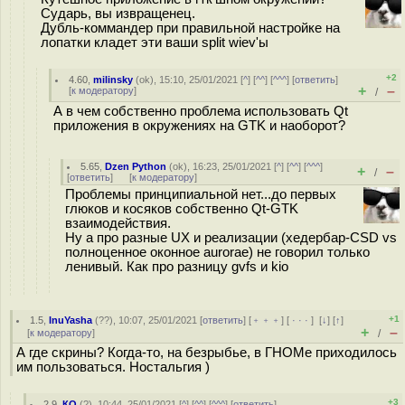
Сударь, вы извращенец.
Дубль-коммандер при правильной настройке на
лопатки кладет эти ваши split wiev'ы
+2
4.60
,
milinsky
(
ok
), 15:10, 25/01/2021 [
^
] [
^^
] [
^^^
] [
ответить
]
+
–
[
к модератору
]
/
А в чем собственно проблема использовать Qt
приложения в окружениях на GTK и наоборот?
5.65
,
Dzen Python
(
ok
), 16:23, 25/01/2021 [
^
] [
^^
] [
^^^
]
+
–
/
[
ответить
]
[
к модератору
]
Проблемы принципиальной нет...до первых
глюков и косяков собственно Qt-GTK
взаимодействия.
Ну а про разные UX и реализации (хедербар-CSD vs
полноценное оконное aurorae) не говорил только
ленивый. Как про разницу gvfs и kio
+1
1.5
,
InuYasha
(
??
), 10:07, 25/01/2021 [
ответить
] [
﹢﹢﹢
] [
· · ·
]
[
↓
] [
↑
]
+
–
[
к модератору
]
/
А где скрины? Когда-то, на безрыбье, в ГНОМе приходилось
им пользоваться. Ностальгия )
+3
2.9
,
КО
(
?
), 10:44, 25/01/2021 [
^
] [
^^
] [
^^^
] [
ответить
]