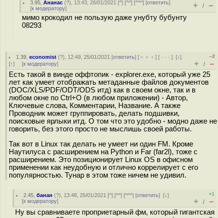
3.95
,
Ананас
(
?
), 13:43, 26/01/2021 [
^
] [
^^
] [
^^^
] [
ответить
]
+
–
/
[
к модератору
]
мимо крокодил не пользую даже унубту бубунту
08293
–2
1.39
,
economist
(
?
), 12:49, 25/01/2021 [
ответить
] [
﹢﹢﹢
] [
· · ·
]
[
↓
]
+
–
[
↑
] [
к модератору
]
/
Есть такой в винде оффтопик - explorer.exe, который уже 25
лет как умеет отображать метаданные файлов документов
(DOC/XLS/PDF/ODT/ODS итд) как в своем окне, так и в
любом окне по Ctrl+O (в любом приложении) - Автор,
Ключевые слова, Комментарии, Название. А также
Проводник может группировать, делать подшивки,
поисковые ярлыки итд. О том что это удобно - модно даже не
говорить, без этого просто не мыслишь своей работы.
Так вот в Linux так делать не умеет ни один FM. Кроме
Наутилуса с расширением на Python и Far (far2l), тоже с
расширением. Это позиционирует Linux OS в офисном
применении как неудобную и отлично коррелирует с его
популярностью. Тунар в этом тоже ничем не удивил.
+1
2.45
,
банан
(
?
), 13:48, 25/01/2021 [
^
] [
^^
] [
^^^
] [
ответить
]
[
↓
]
+
–
[
к модератору
]
/
Ну вы сравниваете проприетарный фм, который гигантская