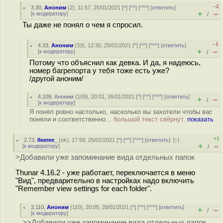
–2
3.30
,
Аноним
(
2
), 11:57, 25/01/2021 [
^
] [
^^
] [
^^^
] [
ответить
]
+
–
[
к модератору
]
/
Ты даже не понял о чем я спросил.
–1
4.33
,
Аноним
(
33
), 12:30, 25/01/2021 [
^
] [
^^
] [
^^^
] [
ответить
]
+
–
[
к модератору
]
/
Потому что объяснил как девка. И да, я надеюсь,
номер багрепорта у тебя тоже есть уже?
/другой аноним/
4.109
,
Аноним
(
109
), 20:01, 26/01/2021 [
^
] [
^^
] [
^^^
] [
ответить
]
+
–
/
[
к модератору
]
Я понял ровно настолько, насколько вы захотели чтобы вас
поняли и соответственно...
большой текст свёрнут,
показать
+1
2.73
,
lleeree_
(
ok
), 17:59, 25/01/2021 [
^
] [
^^
] [
^^^
] [
ответить
]
[
↑
]
+
–
[
к модератору
]
/
>Добавили уже запоминание вида отдельных папок
Thunar 4.16.2 - уже работает, переключается в меню
"Вид", предварительно в настройках надо включить
"Remember view settings for each folder".
3.110
,
Аноним
(
110
), 20:05, 26/01/2021 [
^
] [
^^
] [
^^^
] [
ответить
]
+
–
/
[
к модератору
]
>>Добавили уже запоминание вида отдельных папок