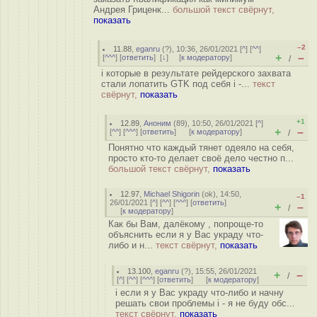
Андрея Гриценк...
большой текст свёрнут,
показать
–2
11.88
,
eganru
(
?
), 10:36, 26/01/2021 [
^
] [
^^
]
+
–
[
^^^
] [
ответить
]
[
↓
] [
к модератору
]
/
i которые в результате рейдерского захвата
стали лопатить GTK под себя i -...
текст
свёрнут,
показать
+1
12.89
,
Аноним
(
89
), 10:50, 26/01/2021 [
^
]
+
–
[
^^
] [
^^^
] [
ответить
]
[
к модератору
]
/
Понятно что каждый тянет одеяло на себя,
просто кто-то делает своё дело честно п...
большой текст свёрнут,
показать
12.97
,
Michael Shigorin
(
ok
), 14:50,
–1
26/01/2021 [
^
] [
^^
] [
^^^
] [
ответить
]
+
–
/
[
к модератору
]
Как бы Вам, далёкому , попроще-то
объяснить если я у Вас украду что-
либо и н...
текст свёрнут,
показать
13.100
,
eganru
(
?
), 15:55, 26/01/2021
+
–
/
[
^
] [
^^
] [
^^^
] [
ответить
]
[
к модератору
]
i если я у Вас украду что-либо и начну
решать свои проблемы i - я не буду обс...
текст свёрнут,
показать