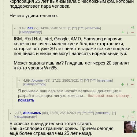
корпорация 25 лет вылизывала с несложным фм, который
поддерживает пара человек.
Ничего удивительного.
+1
3.49
,
Zitz
(
?
), 14:04, 25/01/2021 [
^
] [
^^
] [
^^^
] [
ответить
]
+
–
[
к модератору
]
/
IBM, Red Hat, Intel, Google, AMD, Samsung и прочие
конечно же очень маленькие и бедные стартапчики,
которые вот уже 30 лет пилят в гараже всякие поделки
под пивас и никак не могут написать нормальный гуй.
Может задонатишь им? Глядишь лет через 20 запилят
что-то уровня Win95.
+1
4.69
,
Аноним
(
69
), 17:22, 25/01/2021 [
^
] [
^^
] [
^^^
] [
ответить
]
+
–
[
к модератору
]
/
Я понимаю ваш сарказм насчёт величины донатящих и
разрабатывающих линукс компани...
большой текст свёрнут,
показать
+2
2.47
,
Аноньимъ
(
ok
), 13:55, 25/01/2021 [
^
] [
^^
] [
^^^
] [
ответить
]
[
↑
]
+
–
[
к модератору
]
/
В офисах принудительно тотал ставят.
Ваш эксплорер страшная хрень. Причём сегодня
ещё более страшная чем 25 лет назад.