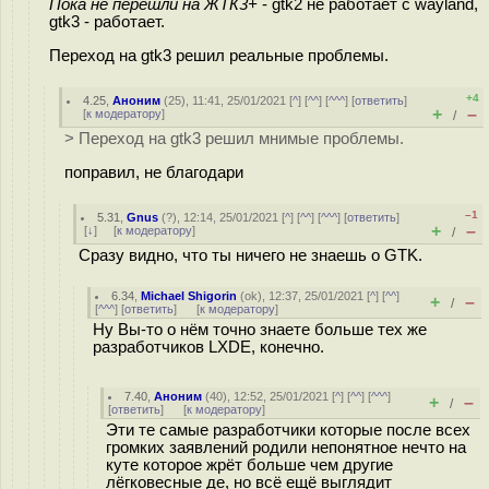
Пока не перешли на ЖТК3+
- gtk2 не работает с wayland,
gtk3 - работает.
Переход на gtk3 решил реальные проблемы.
+4
4.25
,
Аноним
(
25
), 11:41, 25/01/2021 [
^
] [
^^
] [
^^^
] [
ответить
]
+
–
[
к модератору
]
/
> Переход на gtk3 решил мнимые проблемы.
поправил, не благодари
–1
5.31
,
Gnus
(
?
), 12:14, 25/01/2021 [
^
] [
^^
] [
^^^
] [
ответить
]
+
–
[
↓
] [
к модератору
]
/
Сразу видно, что ты ничего не знаешь о GTK.
6.34
,
Michael Shigorin
(
ok
), 12:37, 25/01/2021 [
^
] [
^^
]
+
–
/
[
^^^
] [
ответить
]
[
к модератору
]
Ну Вы-то о нём точно знаете больше тех же
разработчиков LXDE, конечно.
7.40
,
Аноним
(
40
), 12:52, 25/01/2021 [
^
] [
^^
] [
^^^
]
+
–
/
[
ответить
]
[
к модератору
]
Эти те самые разработчики которые после всех
громких заявлений родили непонятное нечто на
куте которое жрёт больше чем другие
лёгковесные де, но всё ещё выглядит