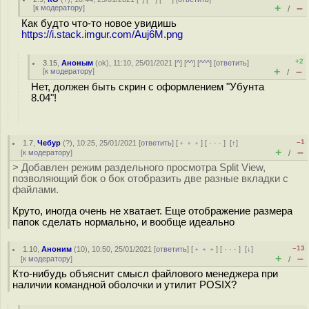
+
–
[
к модератору
]
/
Как будто что-то новое увидишь
https://i.stack.imgur.com/Auj6M.png
+2
3.15
,
Аноным
(
ok
), 11:10, 25/01/2021 [
^
] [
^^
] [
^^^
] [
ответить
]
+
–
[
к модератору
]
/
Нет, должен быть скрин с оформлением "Убунта
8.04"!
–1
1.7
,
Чебур
(
?
), 10:25, 25/01/2021 [
ответить
] [
﹢﹢﹢
] [
· · ·
]
[
↑
]
+
–
[
к модератору
]
/
> Добавлен режим раздельного просмотра Split View,
позволяющий бок о бок отобразить две разные вкладки с
файлами.
Круто, иногда очень не хватает. Еще отображение размера
папок сделать нормально, и вообще идеально
–13
1.10
,
Аноним
(
10
), 10:50, 25/01/2021 [
ответить
] [
﹢﹢﹢
] [
· · ·
]
[
↓
]
+
–
[
к модератору
]
/
Кто-нибудь объяснит смысл файлового менеджера при
наличии командной оболочки и утилит POSIX?