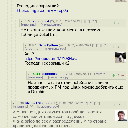
Господин соврамши?
https://imgur.com/RHzcg0a
5.93
,
economist
(
?
), 13:19, 26/01/2021 [
^
] [
^^
] [
^^^
]
+
–
/
[
ответить
]
[
к модератору
]
Не в контекстном же-ж меню, а в режиме
Таблица/Detail List
6.101
,
Dzen Python
(
ok
), 16:32, 26/01/2021 [
^
] [
^^
] [
^^^
]
+
–
/
[
ответить
]
[
к модератору
]
Ась?
https://imgur.com/MY03HxO
Господин соврамши х2.
7.114
,
economist
(
?
), 12:48, 27/01/2021 [
^
] [
^^
] [
^^^
]
+
–
/
[
ответить
]
[
к модератору
]
Не знал. Так это отлично! Значит в число
продвинутых FM под Linux можно добавить еще
и Dolphin.
3.98
,
Michael Shigorin
(
ok
), 15:01, 26/01/2021 [
^
] [
^^
] [
^^^
]
+
–
/
[
ответить
]
[
↑
] [
к модератору
]
> У нас вот для документов вообще юзается
самописный метапоисковый движок
> a-la baloo по всем распределенным по стране
хранилищам головного офиса