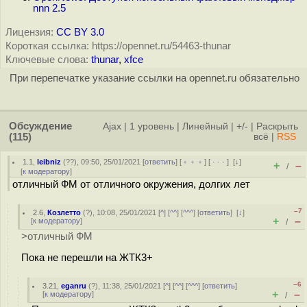
nnn 2.5
Лицензия:
CC BY 3.0
Короткая ссылка: https://opennet.ru/54463-thunar
Ключевые слова:
thunar
,
xfce
При перепечатке указание ссылки на opennet.ru обязательно
Обсуждение
Ajax
|
1 уровень
|
Линейный
|
+/-
|
Раскрыть
(115)
всё
|
RSS
1.1
,
leibniz
(
??
), 09:50, 25/01/2021 [
ответить
] [
﹢﹢﹢
] [
· · ·
]
[
↓
]
+
–
/
[
к модератору
]
отличный ФМ от отличного окружения, долгих лет
–7
2.6
,
Козлетто
(
?
), 10:08, 25/01/2021 [
^
] [
^^
] [
^^^
] [
ответить
]
[
↓
]
+
–
[
к модератору
]
/
>отличный ФМ
Пока не перешли на ЖТК3+
–6
3.21
,
eganru
(
?
), 11:38, 25/01/2021 [
^
] [
^^
] [
^^^
] [
ответить
]
+
–
[
к модератору
]
/