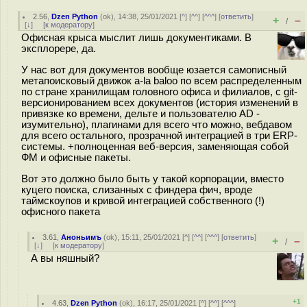
2.56
,
Dzen Python
(
ok
), 14:38, 25/01/2021 [
^
] [
^^
] [
^^^
] [
ответить
]
+
–
/
[
↓
] [
к модератору
]
Офисная крыса мыслит лишь документиками. В
эксплорере, да.
У нас вот для документов вообще юзается самописный
метапоисковый движок a-la baloo по всем распределенным
по стране хранилищам головного офиса и филиалов, с git-
версионированием всех документов (история изменений в
привязке ко времени, дельте и пользователю AD -
изумительно), плагинами для всего что можно, вебдавом
для всего остального, прозрачной интеграцией в три ERP-
системы. +полноценная веб-версия, заменяющая собой
ФМ и офисные пакеты.
Вот это должно было быть у такой корпорации, вместо
куцего поиска, слизанных с финдера фич, вроде
таймскоупов и кривой интеграцией собственного (!)
офисного пакета
3.61
,
Аноньимъ
(
ok
), 15:11, 25/01/2021 [
^
] [
^^
] [
^^^
] [
ответить
]
+
–
/
[
↓
] [
к модератору
]
А вы няшный?
+1
4.63
,
Dzen Python
(
ok
), 16:17, 25/01/2021 [
^
] [
^^
] [
^^^
]