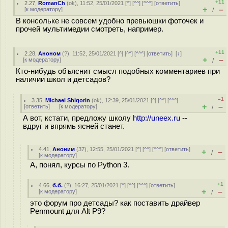
+11
2.27
,
RomanCh
(
ok
), 11:52, 25/01/2021 [
^
] [
^^
] [
^^^
] [
ответить
]
+
–
[
к модератору
]
/
В консольке не совсем удобно превьюшки фоточек и
прочей мультимедии смотреть, например.
+11
2.28
,
Аноном
(
?
), 11:52, 25/01/2021 [
^
] [
^^
] [
^^^
] [
ответить
]
[
↓
]
+
–
[
к модератору
]
/
Кто-нибудь объяснит смысл подобных комментариев при
наличии школ и детсадов?
–1
3.35
,
Michael Shigorin
(
ok
), 12:39, 25/01/2021 [
^
] [
^^
] [
^^^
]
+
–
[
ответить
]
[
к модератору
]
/
А вот, кстати, предложу школу
http://uneex.ru
--
вдруг и впрямь ясней станет.
4.41
,
Аноним
(
37
), 12:55, 25/01/2021 [
^
] [
^^
] [
^^^
] [
ответить
]
+
–
/
[
к модератору
]
А, понял, курсы по Python 3.
+1
4.66
,
б.б.
(
?
), 16:27, 25/01/2021 [
^
] [
^^
] [
^^^
] [
ответить
]
+
–
[
к модератору
]
/
это форум про детсады? как поставить драйвер
Penmount для Alt P9?