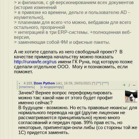
> и филиалов, с git-версионированием всех документов
(история изменений
> в привязке ко времени, дельте и пользователю AD -
изумительно),
> плагинами для всего что можно, вебдавом для всего
остального, прозрачной
> интеграцией в три ERP-системы. +полноценная веб-
версия,
> заменяющая собой ФМ и офисные пакеты.
А не хотите сделать из него свободный проект? В
качестве примера начальству можно показать
http://runawfe.org/rus
имени ГК Руна, под которую позже
сделали отдельное ООО. Могу и познакомить, если
поможет.
4.103
,
Dzen Python
(
ok
), 16:39, 26/01/2021 [
^
] [
^^
] [
^^^
]
+
–
/
[
ответить
]
[
к модератору
]
Зачем? Вернее вопрос переформулировать
можно так: какой нам от этого будет профит
именно сейчас?
В будущем - возможно. Но есть правовые нюансы: для
нормального перевода на gpl (другие лицензии не
рассматриваются принципиально) нужно много
согласований и передач прав. 99% прав есть, но
некоторые, припиентари-онли либы (со стороны той же
1С) придется заменять.