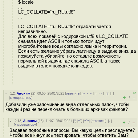
$ locale
...
LC_COLLATE="ru_RU.utf8"
...
LC_COLLATE="ru_RU.utf8" отрабатывается
неправильно.
Для всех локалей с кодировкой utf8 в LC_COLLATE
cначала идет ASCII и только потом идут
многобайтовые коды согласно языка и территории.
Если есть желание убрать латиницу в выдаче вниз, да
пожалуйста убирайте, но оставьте возможность
нормальной выдачи, где сначала ASCII, а также
выдачи в голом порядке юникодов.
+2
1.2
,
Аноним
(
2
), 09:55, 25/01/2021 [
ответить
] [
﹢﹢﹢
] [
· · ·
]
[
↓
] [
↑
]
+
–
[
к модератору
]
/
Добавили уже запоминание вида отдельных папок, чтобы
каждый раз не переключать в больших архивах файлов?
2.13
,
Аноним
(
13
), 11:07, 25/01/2021 [
^
] [
^^
] [
^^^
] [
ответить
]
[
↓
]
+
–
/
[
к модератору
]
Задавая подобные вопросы, Вы какую цель преследуете?
Чтобы все кинулись тестировать, чтобы ответить Вам?