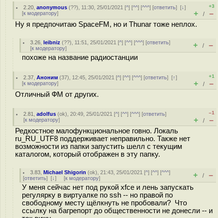
+3
2.20
,
anonymous
(
??
), 11:30, 25/01/2021 [
^
] [
^^
] [
^^^
] [
ответить
]
[
↓
]
+
–
[
к модератору
]
/
Ну я предпочитаю SpaceFM, но и Thunar тоже неплох.
3.26
,
leibniz
(
??
), 11:51, 25/01/2021 [
^
] [
^^
] [
^^^
] [
ответить
]
+
–
/
[
к модератору
]
похоже на название радиостанции
+1
2.37
,
Аноним
(
37
), 12:45, 25/01/2021 [
^
] [
^^
] [
^^^
] [
ответить
]
[
↑
]
+
–
[
к модератору
]
/
Отличный ФМ от других.
–1
2.81
,
adolfus
(
ok
), 20:49, 25/01/2021 [
^
] [
^^
] [
^^^
] [
ответить
]
+
–
[
к модератору
]
/
Редкостное малофункциональное говно. Локаль
ru_RU_UTF8 поддерживает неправильно. Также нет
возможности из папки запустить шелл с текущим
каталогом, который отображен в эту папку.
3.83
,
Michael Shigorin
(
ok
), 21:43, 25/01/2021 [
^
] [
^^
] [
^^^
]
+
–
/
[
ответить
]
[
↓
] [
к модератору
]
У меня сейчас нет под рукой xfce и лень запускать
регулярку в виртуалке по ssh -- но правой по
свободному месту щёлкнуть не пробовали? Что
ссылку на багрепорт до общественности не донесли -- и