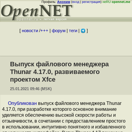
Профиль:
Аноним
(
вход
|
регистрация
)
неRU
opennet.me
[
новости
/
+++
|
форум
|
теги
|
]
Выпуск файлового менеджера
Thunar 4.17.0, развиваемого
проектом Xfce
25.01.2021 09:46 (MSK)
Опубликован
выпуск файлового менеджера Thunar
4.17.0, при разработке которого основное внимание
уделяется обеспечению высокой скорости работы и
отзывчивости, в сочетании с предоставлением простого
в использовании, интуитивно понятного и избавленного