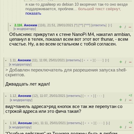
я как-то драйвер из debian 10 вкорячил так-то оно везде
поддерживается, проблем...
большой текст свёрнут,
показать
2.116
,
Аноним
(
116
), 21:51, 28/01/2021 [
^
] [
^^
] [
^^^
] [
ответить
]
[
↑
]
+
–
/
[
к модератору
]
Объясняю: прикрутил к стене NanoPi M4, накатил armbian,
цепанул в телек, показал всем вот этот вот thunar, - всем
счастье. Ну, а во всем остальном с тобой согласен.
1.11
,
Аноним
(
11
), 11:00, 25/01/2021 [
ответить
] [
﹢﹢﹢
] [
· · ·
]
[
↑
]
+
–
/
[
к модератору
]
> Добавлен переключатель для разрешения запуска shell-
скриптов.
Джвадцать лет ждал!
+2
1.12
,
Аноним
(
12
), 11:07, 25/01/2021 [
ответить
] [
﹢﹢﹢
] [
· · ·
]
+
–
[
к модератору
]
/
вид>панель адреса>ряд кнопок все так же перепутан со
строкой адреса или это фича такая?
+3
1.16
,
Аноным
(
ok
), 11:11, 25/01/2021 [
ответить
] [
﹢﹢﹢
] [
· · ·
]
[
↓
]
+
–
[
к модератору
]
/
"Особые действия" из Тхунара должны быть в любом