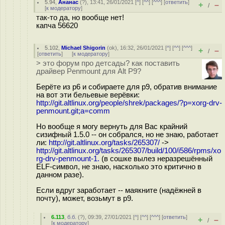
5.94
,
Ананас
(
?
), 13:41, 26/01/2021 [
^
] [
^^
] [
^^^
] [
ответить
]
+
–
/
[
к модератору
]
так-то да, но вообще нет!
капча 56620
5.102
,
Michael Shigorin
(
ok
), 16:32, 26/01/2021 [
^
] [
^^
] [
^^^
]
+
–
/
[
ответить
]
[
к модератору
]
> это форум про детсады? как поставить
драйвер Penmount для Alt P9?
Берёте из p6 и собираете для p9, обратив внимание
на вот эти бельевые верёвки:
http://git.altlinux.org/people/shrek/packages/?p=xorg-drv-
penmount.git;a=comm
Но вообще я могу вернуть для Вас крайний
сизифный 1.5.0 -- он собрался, но не знаю, работает
ли:
http://git.altlinux.org/tasks/265307/
->
http://git.altlinux.org/tasks/265307/build/100/i586/rpms/xo
rg-drv-penmount-1.
(в сошке вылез неразрешённый
ELF-символ, не знаю, насколько это критично в
данном разе).
Если вдруг заработает -- маякните (надёжней в
почту), может, возьмут в p9.
6.113
,
б.б.
(
?
), 09:39, 27/01/2021 [
^
] [
^^
] [
^^^
] [
ответить
]
+
–
/
[
к модератору
]