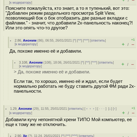
/
[
к модератору
]
Поясните пожалуйста, кто знает, а то я тупенький, вот это:
"Добавлен режим раздельного просмотра Split View,
позволяющий бок о бок отобразить две разные вкладки с
файлами." - значит, что добавили 2х-панельность наконец?!
Или это опять что-то другое?
+1
2.86
,
Аноним
(
86
), 06:55, 26/01/2021 [
^
] [
^^
] [
^^^
] [
ответить
]
+
–
[
к модератору
]
/
Да, похоже именно её и добавили.
3.108
,
Аноним
(
108
), 18:06, 26/01/2021 [
^
] [
^^
] [
^^^
] [
ответить
]
+
–
/
[
к модератору
]
> Да, похоже именно её и добавили.
Если так, то хорошо, именно её и ждал, если будет
нормально работать не буду ставить другой ФМ ради 2х-
панельности.
+1
1.29
,
Аноним
(
29
), 11:55, 25/01/2021 [
ответить
] [
﹢﹢﹢
] [
· · ·
]
[
↓
] [
↑
]
+
–
[
к модератору
]
/
Добавили кучу непонятной хрени ТИПО Мой компьютер, ее
еще к тому же не отключить.
2.90
,
Хе
(
?
), 11:24, 26/01/2021 [
^
] [
^^
] [
^^^
] [
ответить
]