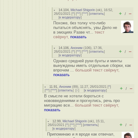
14.104
,
Michael Shigorin
(
ok
), 16:52,
+
–
26/01/2021 [
^
] [
^^
] [
^^^
] [
ответить
]
/
[
к модератору
]
Похоже, без толку что-либо
пытаться объяснять, увы Дело не
в эмоциях Разве чт...
текст
свёрнут,
показать
14.106
,
Аноним
(
106
), 17:36,
+
–
26/01/2021 [
^
] [
^^
] [
^^^
] [
ответить
]
/
[
к модератору
]
Однако средней руки бунты и минты
вынуждены иметь отдельные сборки, как
впрочем ...
большой текст свёрнут,
показать
11.91
,
Аноним
(
89
), 11:27, 26/01/2021 [
^
]
+
–
/
[
^^
] [
^^^
] [
ответить
]
[
↑
] [
к модератору
]
В смысле не хотели бороться с
нововведениями и прогнулись, речь про
миграцию все...
большой текст свёрнут,
показать
12.99
,
Michael Shigorin
(
ok
), 15:11,
+
–
26/01/2021 [
^
] [
^^
] [
^^^
] [
ответить
]
/
[
к модератору
]
Припоминаю и я вроде как отвечал,