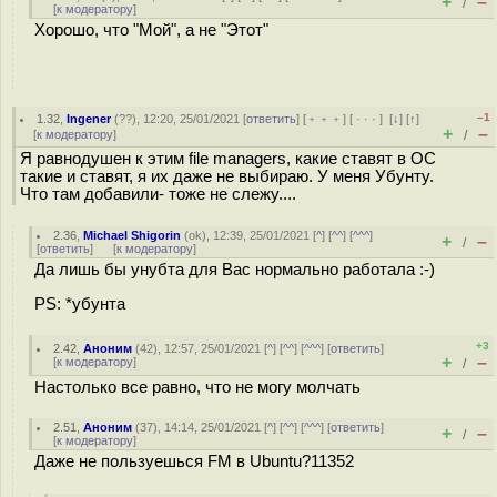
+
–
/
[
к модератору
]
Хорошо, что "Мой", а не "Этот"
–1
1.32
,
Ingener
(
??
), 12:20, 25/01/2021 [
ответить
] [
﹢﹢﹢
] [
· · ·
]
[
↓
] [
↑
]
+
–
[
к модератору
]
/
Я равнодушен к этим file managers, какие ставят в ОС
такие и ставят, я их даже не выбираю. У меня Убунту.
Что там добавили- тоже не слежу....
2.36
,
Michael Shigorin
(
ok
), 12:39, 25/01/2021 [
^
] [
^^
] [
^^^
]
+
–
/
[
ответить
]
[
к модератору
]
Да лишь бы унубта для Вас нормально работала :-)
PS: *убунта
+3
2.42
,
Аноним
(
42
), 12:57, 25/01/2021 [
^
] [
^^
] [
^^^
] [
ответить
]
+
–
[
к модератору
]
/
Настолько все равно, что не могу молчать
2.51
,
Аноним
(
37
), 14:14, 25/01/2021 [
^
] [
^^
] [
^^^
] [
ответить
]
+
–
/
[
к модератору
]
Даже не пользуешься FM в Ubuntu?11352