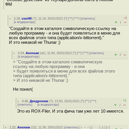
ФМ
–1
2.18
,
user90
(
?
), 11:19, 25/01/2021 [
^
] [
^^
] [
^^^
] [
ответить
]
+
–
[
к модератору
]
/
"Создайте в этом каталоге символическую ссылку на
любую программу - и она будет появляться в меню для
всех файлов этого типа (application/x-bittorrent)."
И это никакой не Thunar ;)
3.24
,
Аноным
(
ok
), 11:40, 25/01/2021 [
^
] [
^^
] [
^^^
] [
ответить
]
+
–
/
[
к модератору
]
> "Создайте в этом каталоге символическую
ссылку на любую программу - и она
> будет появляться в меню для всех файлов этого
типа (application/x-bittorrent)."
> И это никакой не Thunar ;)
Не понял(
+1
4.46
,
Дендроним
(
?
), 13:50, 25/01/2021 [
^
] [
^^
] [
^^^
]
+
–
[
ответить
]
[
к модератору
]
/
Это из ROX-Filer. И эта фича там уже лет 10 имеется.
1.22
,
Аноним
(
22
), 11:38, 25/01/2021 [
ответить
] [
﹢﹢﹢
] [
· · ·
]
[
↓
] [
↑
]
+
–