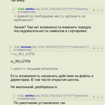
так вижу.
4.112
,
adolfus
(
ok
), 02:47, 27/01/2021 [
^
] [
^^
] [
^^^
] [
ответить
]
+
–
/
[
к модератору
]
> правой по свободному месту щёлкнуть не
пробовали?
Зачем? Там нет возможности изменить порядок
последовательности символов в сортировке.
3.92
,
Аноним
(
92
), 12:51, 26/01/2021 [
^
] [
^^
] [
^^^
] [
ответить
]
[
↑
]
+
–
/
[
к модератору
]
> ru_RU_UTF8
ru_RU.UTF8
> шелл с текущим каталогом
Есть возможность назначать действия на файлы и
директории. В том числе открытие шелла.
Не маленький, разберешься.
4.111
,
adolfus
(
ok
), 02:28, 27/01/2021 [
^
] [
^^
] [
^^^
] [
ответить
]
+
–
/
[
к модератору
]
По умолчанию установлено так