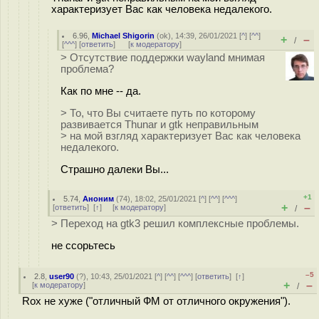
характеризует Вас как человека недалекого.
6.96
,
Michael Shigorin
(
ok
), 14:39, 26/01/2021 [
^
] [
^^
]
+
–
/
[
^^^
] [
ответить
]
[
к модератору
]
> Отсутствие поддержки wayland мнимая
проблема?
Как по мне -- да.
> То, что Вы считаете путь по которому
развивается Thunar и gtk неправильным
> на мой взгляд характеризует Вас как человека
недалекого.
Страшно далеки Вы...
+1
5.74
,
Аноним
(
74
), 18:02, 25/01/2021 [
^
] [
^^
] [
^^^
]
+
–
[
ответить
]
[
↑
] [
к модератору
]
/
> Переход на gtk3 решил комплексные проблемы.
не ссорьтесь
–5
2.8
,
user90
(
?
), 10:43, 25/01/2021 [
^
] [
^^
] [
^^^
] [
ответить
]
[
↑
]
+
–
[
к модератору
]
/
Rox не хуже ("отличный ФМ от отличного окружения").