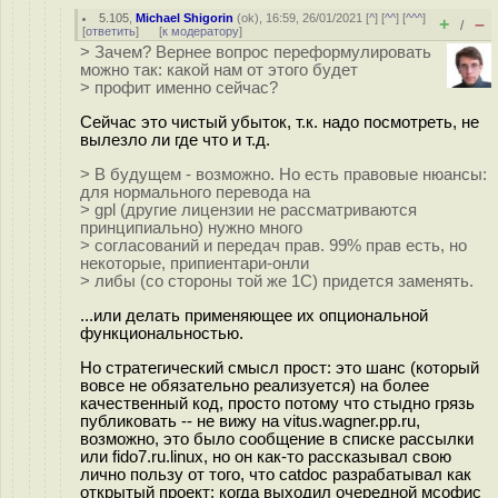
5.105
,
Michael Shigorin
(
ok
), 16:59, 26/01/2021 [
^
] [
^^
] [
^^^
]
+
–
/
[
ответить
]
[
к модератору
]
> Зачем? Вернее вопрос переформулировать
можно так: какой нам от этого будет
> профит именно сейчас?
Сейчас это чистый убыток, т.к. надо посмотреть, не
вылезло ли где что и т.д.
> В будущем - возможно. Но есть правовые нюансы:
для нормального перевода на
> gpl (другие лицензии не рассматриваются
принципиально) нужно много
> согласований и передач прав. 99% прав есть, но
некоторые, припиентари-онли
> либы (со стороны той же 1С) придется заменять.
...или делать применяющее их опциональной
функциональностью.
Но стратегический смысл прост: это шанс (который
вовсе не обязательно реализуется) на более
качественный код, просто потому что стыдно грязь
публиковать -- не вижу на vitus.wagner.pp.ru,
возможно, это было сообщение в списке рассылки
или fido7.ru.linux, но он как-то рассказывал свою
лично пользу от того, что catdoc разрабатывал как
открытый проект: когда выходил очередной мсофис