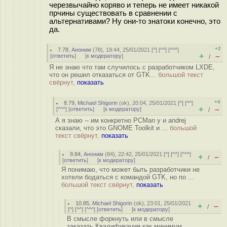
черезвычайно коряво и теперь не имеет никакой
прчины существовать в сравнении с
альтернативами? Ну они-то знатоки конечно, это
да.
+2
7.78
,
Аноним
(
78
), 19:44, 25/01/2021 [
^
] [
^^
] [
^^^
]
+
–
[
ответить
]
[
к модератору
]
/
Я не знаю что там случилось с разработчиком LXDE,
что он решил отказаться от GTK...
большой текст
свёрнут,
показать
+4
8.79
,
Michael Shigorin
(
ok
), 20:04, 25/01/2021 [
^
] [
^^
]
+
–
[
^^^
] [
ответить
]
[
к модератору
]
/
А я знаю -- им конкретно PCMan у и andrej
сказали, что это GNOME Toolkit и ...
большой
текст свёрнут,
показать
9.84
,
Аноним
(
84
), 22:42, 25/01/2021 [
^
] [
^^
] [
^^^
]
+
–
/
[
ответить
]
[
к модератору
]
Я понимаю, что может быть разработчики не
хотели бодаться с командой GTK, но по ...
большой текст свёрнут,
показать
10.85
,
Michael Shigorin
(
ok
), 23:01, 25/01/2021
+
–
/
[
^
] [
^^
] [
^^^
] [
ответить
]
[
к модератору
]
В смысле форкнуть или в смысле
заказать Квалификация как минимум