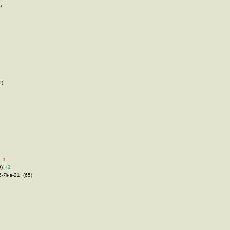
)
9)
–1
0)
+2
5-Янв-21, (65)