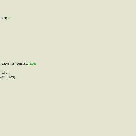
 (69)
+1
, 12:48 , 27-Янв-21, (
114
)
 (103)
в-21, (105)