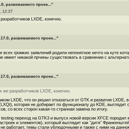
0, развиваемого проек..."
, 12:37
 разработчиков LXDE, конечно.
7.0, развиваемого проек..."
е всех громких заявлений родили непонятное нечто на куте кото
е имеет никакой прчины существовать в сравнении с альтернати
7.0, развиваемого проек..."
х же разработчиков LXDE, конечно.
иком LXDE, что он решил отказаться от GTK и развития LXDE, в
(LXQt), которая не добирает по функционалу до KDE, выглядит 
в, со всех сторон какая-то странная замена по итогу.
n testing переход на GTK3 и выпуск новой версии XFCE породил 
настроек и элементов), который выглядит как "дитя" Франкенште
по не работает, темы стали y6людочными и также с ними на данно