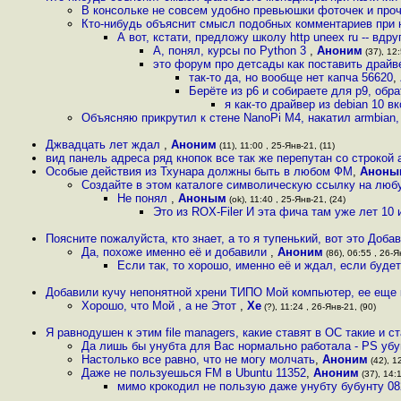
В консольке не совсем удобно превьюшки фоточек и про
Кто-нибудь объяснит смысл подобных комментариев при
А вот, кстати, предложу школу http uneex ru -- вдр
А, понял, курсы по Python 3
,
Аноним
(37), 12:
это форум про детсады как поставить драйв
так-то да, но вообще нет капча 56620
,
Берёте из p6 и собираете для p9, обр
я как-то драйвер из debian 10 
Объясняю прикрутил к стене NanoPi M4, накатил armbian,
Джвадцать лет ждал
,
Аноним
(11), 11:00 , 25-Янв-21, (11)
вид панель адреса ряд кнопок все так же перепутан со строкой
Особые действия из Тхунара должны быть в любом ФМ
,
Аноны
Создайте в этом каталоге символическую ссылку на люб
Не понял
,
Аноным
(ok), 11:40 , 25-Янв-21, (24)
Это из ROX-Filer И эта фича там уже лет 10
Поясните пожалуйста, кто знает, а то я тупенький, вот это Доб
Да, похоже именно её и добавили
,
Аноним
(86), 06:55 , 26-Я
Если так, то хорошо, именно её и ждал, если буде
Добавили кучу непонятной хрени ТИПО Мой компьютер, ее еще 
Хорошо, что Мой , а не Этот
,
Хе
(?), 11:24 , 26-Янв-21, (90)
Я равнодушен к этим file managers, какие ставят в ОС такие и ст
Да лишь бы унубта для Вас нормально работала - PS убу
Настолько все равно, что не могу молчать
,
Аноним
(42), 1
Даже не пользуешься FM в Ubuntu 11352
,
Аноним
(37), 14:1
мимо крокодил не пользую даже унубту бубунту 08