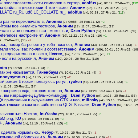
ок последовательности символов в сортир
,
adolfus
(ok), 02:47 , 27-Янв-21, (
112
на файлы и директории В том числе
,
Аноним
(92), 12:51 , 26-Янв-21, (92)
OLLATE ru_RU utf8 LC_COLLATE ru_
,
adolfus
(ok), 02:28 , 27-Янв-21, (
111
)
й раз не переключать в
,
Аноним
(2), 09:55 , 25-Янв-21, (2)
+2
Чтобы все кинулись тестиров
,
Аноним
(13), 11:07 , 25-Янв-21, (13)
Если ты не пользуешься - можешь и
,
Dzen Python
(ok), 14:13 , 25-Янв-21, (50)
references настройте чт
,
Аноним
(19), 11:22 , 25-Янв-21, (19)
+1
7 , 25-Янв-21, (30)
–2
юсь, номер багрепорта у тебя тоже ест
,
Аноним
(33), 12:30 , 25-Янв-21, (33)
–1
тели чтобы вас поняли и соответственно
,
Аноним
(109), 20:01 , 26-Янв-21, (10
, предварительно в настр
,
lleeree_
(ok), 17:59 , 25-Янв-21, (73)
+1
о если на русской л
,
Аноним
(110), 20:05 , 26-Янв-21, (110)
nim
(?), 09:58 , 25-Янв-21, (3)
+1
так же называется
,
Таненбаум
(?), 10:01 , 25-Янв-21, (4)
–3
nnoynymous
(ok), 11:15 , 25-Янв-21, (17)
–2
чный режим Вторым пользуюсь регул
,
ryoken
(ok), 11:39 , 25-Янв-21, (23)
+1
), 11:08 , 25-Янв-21, (14)
е например caja, которая тоже на
,
Аноним
(43), 13:28 , 25-Янв-21, (43)
–1
рь, вы извращенец Дубль-коммандер
,
Dzen Python
(ok), 14:23 , 25-Янв-21, (53)
Qt приложения в окружениях на GTK и нао
,
milinsky
(ok), 15:10 , 25-Янв-21, (6
ых глюков и косяков собственно Qt-GTK взаим
,
Dzen Python
(ok), 16:23 , 2
пользоваться Ностал
,
InuYasha
(??), 10:07 , 25-Янв-21, (5)
+1
j6M png
,
КО
(?), 10:44 , 25-Янв-21, (9)
+3
04
,
Аноным
(ok), 11:10 , 25-Янв-21, (15)
+2
к сделать нормально,
,
Чебур
(?), 10:25 , 25-Янв-21, (7)
–1
командной оболочки и у
,
Аноним
(10), 10:50 , 25-Янв-21, (10)
–13