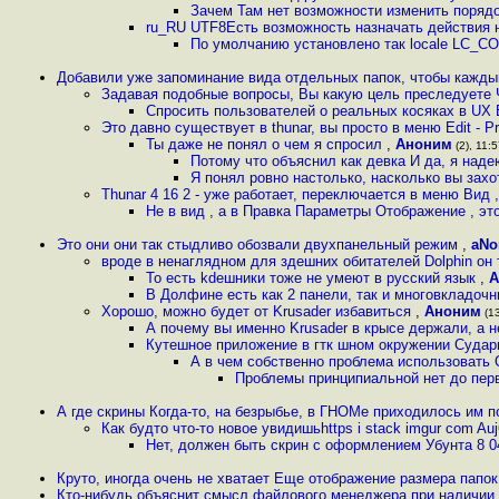
Зачем Там нет возможности изменить поряд
ru_RU UTF8Есть возможность назначать действия 
По умолчанию установлено так locale LC_C
Добавили уже запоминание вида отдельных папок, чтобы кажды
Задавая подобные вопросы, Вы какую цель преследуете 
Спросить пользователей о реальных косяках в UX 
Это давно существует в thunar, вы просто в меню Edit - P
Ты даже не понял о чем я спросил
,
Аноним
(2), 11:5
Потому что объяснил как девка И да, я наде
Я понял ровно настолько, насколько вы захо
Thunar 4 16 2 - уже работает, переключается в меню Вид 
Не в вид , а в Правка Параметры Отображение , эт
Это они они так стыдливо обозвали двухпанельный режим
,
aNo
вроде в ненаглядном для здешних обитателей Dolphin он 
То есть kdeшники тоже не умеют в русский язык
,
A
В Долфине есть как 2 панели, так и многовкладо
Хорошо, можно будет от Krusader избавиться
,
Аноним
(13
А почему вы именно Krusader в крысе держали, а н
Кутешное приложение в гтк шном окружении Суда
А в чем собственно проблема использовать 
Проблемы принципиальной нет до перв
А где скрины Когда-то, на безрыбье, в ГНОМе приходилось им 
Как будто что-то новое увидишьhttps i stack imgur com Au
Нет, должен быть скрин с оформлением Убунта 8 
Круто, иногда очень не хватает Еще отображение размера папо
Кто-нибудь объяснит смысл файлового менеджера при наличии 