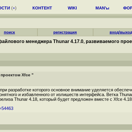
ОСТИ
(
+
)
КОНТЕНТ
WIKI
MAN'ы
ФО
поиск
регистрация
вход/выхо
айлового менеджера Thunar 4.17.0, развиваемого прое
проектом Xfce "
при разработке которого основное внимание уделяется обеспеч
онятного и избавленного от излишеств интерфейса. Ветка Thuna
за Thunar 4.18, который будет предложен вместе с Xfce 4.18 (г
m=54463