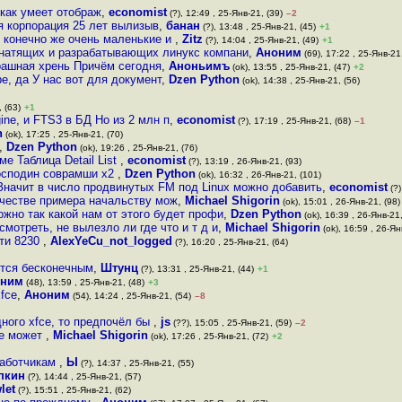
 как умеет отображ
,
economist
(?), 12:49 , 25-Янв-21, (39)
–2
я корпорация 25 лет вылизыв
,
банан
(?), 13:48 , 25-Янв-21, (45)
+1
ие конечно же очень маленькие и
,
Zitz
(?), 14:04 , 25-Янв-21, (49)
+1
натящих и разрабатывающих линукс компани
,
Аноним
(69), 17:22 , 25-Янв-21,
рашная хрень Причём сегодня
,
Аноньимъ
(ok), 13:55 , 25-Янв-21, (47)
+2
, да У нас вот для документ
,
Dzen Python
(ok), 14:38 , 25-Янв-21, (56)
 (63)
+1
ine, и FTS3 в БД Но из 2 млн п
,
economist
(?), 17:19 , 25-Янв-21, (68)
–1
n
(ok), 17:25 , 25-Янв-21, (70)
,
Dzen Python
(ok), 19:26 , 25-Янв-21, (76)
е Таблица Detail List
,
economist
(?), 13:19 , 26-Янв-21, (93)
осподин соврамши х2
,
Dzen Python
(ok), 16:32 , 26-Янв-21, (101)
 Значит в число продвинутых FM под Linux можно добавить
,
economist
(?)
ачестве примера начальству мож
,
Michael Shigorin
(ok), 15:01 , 26-Янв-21, (98)
но так какой нам от этого будет профи
,
Dzen Python
(ok), 16:39 , 26-Янв-21,
смотреть, не вылезло ли где что и т д и
,
Michael Shigorin
(ok), 16:59 , 26-Ян
ти 8230
,
AlexYeCu_not_logged
(?), 16:20 , 25-Янв-21, (64)
аются бесконечным
,
Штунц
(?), 13:31 , 25-Янв-21, (44)
+1
оним
(48), 13:59 , 25-Янв-21, (48)
+3
fce
,
Аноним
(54), 14:24 , 25-Янв-21, (54)
–8
дного xfce, то предпочёл бы
,
js
(??), 15:05 , 25-Янв-21, (59)
–2
не может
,
Michael Shigorin
(ok), 17:26 , 25-Янв-21, (72)
+2
работчикам
,
Ы
(?), 14:37 , 25-Янв-21, (55)
пкин
(?), 14:44 , 25-Янв-21, (57)
let
(?), 15:51 , 25-Янв-21, (62)