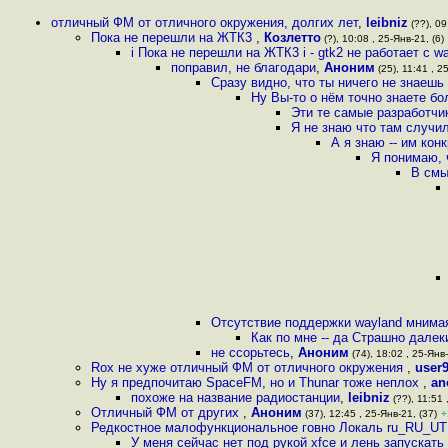
отличный ФМ от отличного окружения, долгих лет
,
leibniz
(??), 09
Пока не перешли на ЖТК3
,
Козлетто
(?), 10:08 , 25-Янв-21, (6)
i Пока не перешли на ЖТК3 i - gtk2 не работает с wa
поправил, не благодари
,
Аноним
(25), 11:41 , 2
Сразу видно, что ты ничего не знаеш
Ну Вы-то о нём точно знаете б
Эти те самые разработчи
Я не знаю что там случи
А я знаю -- им кон
Я понимаю, 
В смы
Отсутствие поддержки wayland мнимая
Как по мне -- да Страшно дале
не ссорьтесь
,
Аноним
(74), 18:02 , 25-Янв-
Rox не хуже отличный ФМ от отличного окружения
,
user
Ну я предпочитаю SpaceFM, но и Thunar тоже неплох
,
an
похоже на название радиостанции
,
leibniz
(??), 11:51 
Отличный ФМ от других
,
Аноним
(37), 12:45 , 25-Янв-21, (37)
+
Редкостное малофункциональное говно Локаль ru_RU_U
У меня сейчас нет под рукой xfce и лень запускать 