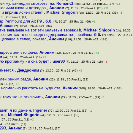
чей мультимедии смотреть, на
,
RomanCh
(ok), 11:52 , 25-Янв-21, (27)
+11
 наличии школ и детсадов
,
Аноном
(?), 11:52 , 25-Янв-21, (28)
+11
уг и впрямь ясней станет
,
Michael Shigorin
(ok), 12:39 , 25-Янв-21, (35)
–1
55 , 25-Янв-21, (41)
ер Penmount для Alt P9
,
б.б.
(?), 16:27 , 25-Янв-21, (66)
+1
Ананас
(?), 13:41 , 26-Янв-21, (94)
атив внимание на вот эти бельевые верёвки h
,
Michael Shigorin
(ok), 16:32 ,
вкорячил так-то оно везде поддерживается, проблем
,
б.б.
(?), 09:39 , 27-Янв-21,
 цепанул в телек, показал
,
Аноним
(116), 21:51 , 28-Янв-21, (
116
)
 адреса или это фича
,
Аноним
(12), 11:07 , 25-Янв-21, (12)
+2
м
(ok), 11:11 , 25-Янв-21, (16)
+3
ую программу - и она будет
,
user90
(?), 11:19 , 25-Янв-21, (18)
–1
 имеется
,
Дендроним
(?), 13:50 , 25-Янв-21, (46)
+1
авлен режим разде
,
Аноним
(22), 11:38 , 25-Янв-21, (22)
нв-21, (86)
+1
т нормально работать не буду ста
,
Аноним
(108), 18:06 , 26-Янв-21, (108)
к тому же не отключить
,
Аноним
(29), 11:55 , 25-Янв-21, (29)
+1
авят, я их даже н
,
Ingener
(??), 12:20 , 25-Янв-21, (32)
–1
нта
,
Michael Shigorin
(ok), 12:39 , 25-Янв-21, (36)
2:57 , 25-Янв-21, (42)
+3
4 , 25-Янв-21, (51)
293
,
Ананас
(?), 13:43 , 26-Янв-21, (95)