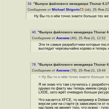
34.
"Выпуск файлового менеджера Thunar 4.17.
Сообщение от
Michael Shigorin
(ok), 25-Янв-21
Ну Вы-то о нём точно знаете больше тех же
40.
"Выпуск файлового менеджера Thunar 4.1
Сообщение от
Аноним
(40), 25-Янв-21, 12:52
Эти те самые разработчики которые посл
выглядит черезвычайно коряво и теперь н
78.
"Выпуск файлового менеджера Thunar 4.1
Сообщение от
Аноним
(78), 25-Янв-21, 19:44
> Ну Вы-то о нём точно знаете больше те
Я не знаю что там случилось с разработч
однако по факту мы теперь имеем среду 
LXDE, зато жрёт очевидно больше ресурсо
Что касается XFCE, то например в Debia
версии уже на старте (в зависимости от 
настроек не меняет того, что нужно - ту