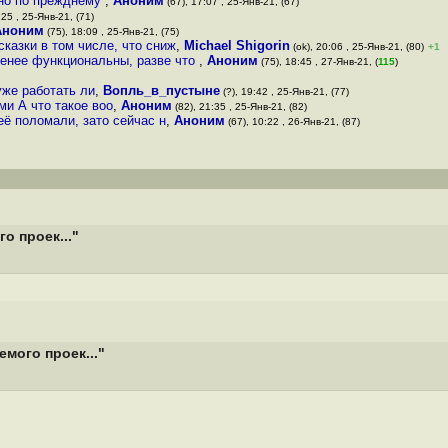
 оно по прежднему
,
Аноним
(67), 17:07 , 25-Янв-21, (67)
:25 , 25-Янв-21, (71)
Аноним
(75), 18:09 , 25-Янв-21, (75)
казки в том числе, что сниж
,
Michael Shigorin
(ok), 20:06 , 25-Янв-21, (80)
+1
 менее функциональны, разве что
,
Аноним
(75), 18:45 , 27-Янв-21, (
115
)
уже работать ли
,
Вопль_в_пустыне
(?), 19:42 , 25-Янв-21, (77)
ми А что такое воо
,
Аноним
(82), 21:35 , 25-Янв-21, (82)
её поломали, зато сейчас н
,
Аноним
(67), 10:22 , 26-Янв-21, (87)
о проек..."
мого проек..."