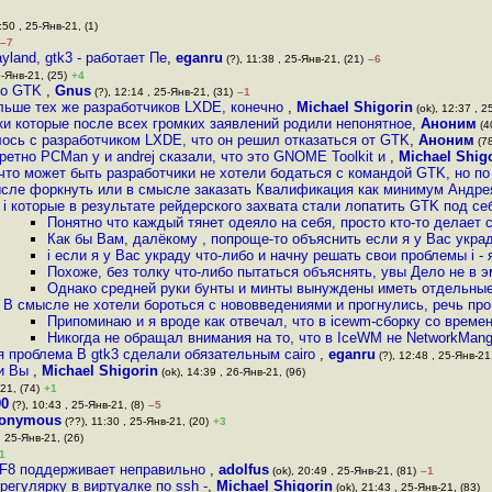
:50 , 25-Янв-21, (1)
–7
yland, gtk3 - работает Пе
,
eganru
(?), 11:38 , 25-Янв-21, (21)
–6
5-Янв-21, (25)
+4
ь о GTK
,
Gnus
(?), 12:14 , 25-Янв-21, (31)
–1
ольше тех же разработчиков LXDE, конечно
,
Michael Shigorin
(ok), 12:37 , 2
ки которые после всех громких заявлений родили непонятное
,
Аноним
(40
лось с разработчиком LXDE, что он решил отказаться от GTK
,
Аноним
(78
кретно PCMan у и andrej сказали, что это GNOME Toolkit и
,
Michael Shig
что может быть разработчики не хотели бодаться с командой GTK, но п
сле форкнуть или в смысле заказать Квалификация как минимум Андре
i которые в результате рейдерского захвата стали лопатить GTK под себя
Понятно что каждый тянет одеяло на себя, просто кто-то делает 
Как бы Вам, далёкому , попроще-то объяснить если я у Вас украд
i если я у Вас украду что-либо и начну решать свои проблемы i - 
Похоже, без толку что-либо пытаться объяснять, увы Дело не в 
Однако средней руки бунты и минты вынуждены иметь отдельные
В смысле не хотели бороться с нововведениями и прогнулись, речь пр
Припоминаю и я вроде как отвечал, что в icewm-сборку со време
Никогда не обращал внимания на то, что в IceWM не NetworkMange
 проблема В gtk3 сделали обязательным cairo
,
eganru
(?), 12:48 , 25-Янв-21,
ки Вы
,
Michael Shigorin
(ok), 14:39 , 26-Янв-21, (96)
21, (74)
+1
90
(?), 10:43 , 25-Янв-21, (8)
–5
onymous
(??), 11:30 , 25-Янв-21, (20)
+3
, 25-Янв-21, (26)
1
TF8 поддерживает неправильно
,
adolfus
(ok), 20:49 , 25-Янв-21, (81)
–1
регулярку в виртуалке по ssh -
,
Michael Shigorin
(ok), 21:43 , 25-Янв-21, (83)