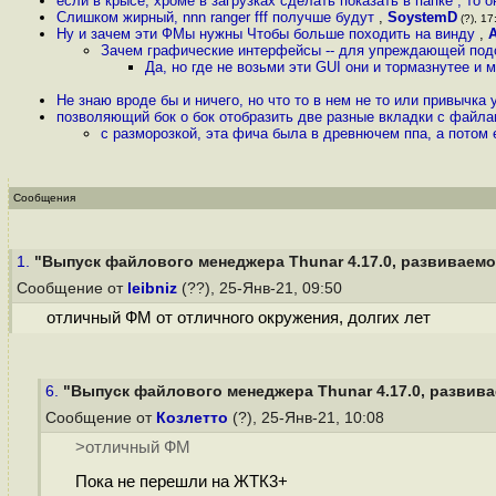
если в крысе, хроме в загрузках сделать показать в папке , то
Слишком жирный, nnn ranger fff получше будут
,
SoystemD
(?), 17
Ну и зачем эти ФМы нужны Чтобы больше походить на винду
,
Зачем графические интерфейсы -- для упреждающей подс
Да, но где не возьми эти GUI они и тормазнутее и
Не знаю вроде бы и ничего, но что то в нем не то или привычка 
позволяющий бок о бок отобразить две разные вкладки с файла
с разморозкой, эта фича была в древнючем ппа, а потом 
Сообщения
1.
"Выпуск файлового менеджера Thunar 4.17.0, развиваемог
Сообщение от
leibniz
(??), 25-Янв-21, 09:50
отличный ФМ от отличного окружения, долгих лет
6.
"Выпуск файлового менеджера Thunar 4.17.0, развивае
Сообщение от
Козлетто
(?), 25-Янв-21, 10:08
>отличный ФМ
Пока не перешли на ЖТК3+