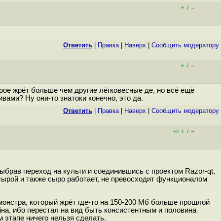
+
–
/
Ответить
|
Правка
|
Наверх
|
Cообщить модератору
+
–
/
рое жрёт больше чем другие лёгковесные де, но всё ещё
вами? Ну они-то знатоки конечно, это да.
Ответить
|
Правка
|
Наверх
|
Cообщить модератору
+
–
/
+2
ыбрав переход на культи и соединившись с проектом Razor-qt,
сырой и также сыро работает, не превосходит функционалом
монстра, который жрёт где-то на 150-200 Мб больше прошлой
йна, ибо перестал на вид быть консистентным и половина
м этапе ничего нельзя сделать.