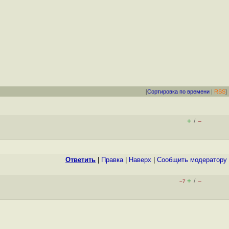
[
Сортировка по времени
|
RSS
]
+
–
/
Ответить
|
Правка
|
Наверх
|
Cообщить модератору
+
–
/
–7