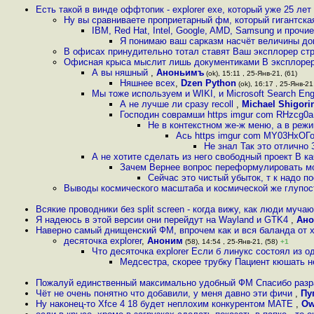
Есть такой в винде оффтопик - explorer exe, который уже 25 лет
Ну вы сравниваете проприетарный фм, который гигантска
IBM, Red Hat, Intel, Google, AMD, Samsung и проч
Я понимаю ваш сарказм насчёт величины до
В офисах принудительно тотал ставят Ваш эксплорер ст
Офисная крыса мыслит лишь документиками В эксплорере
А вы няшный
,
Аноньимъ
(ok), 15:11 , 25-Янв-21, (61)
Няшнее всех
,
Dzen Python
(ok), 16:17 , 25-Янв-21,
Мы тоже используем и WIKI, и Microsoft Search Eng
А не лучше ли сразу recoll
,
Michael Shigori
Господин соврамши https imgur com RHzcg0a
Не в контекстном же-ж меню, а в режим
Ась https imgur com MY03HxOГ
Не знал Так это отлично
А не хотите сделать из него свободный проект В к
Зачем Вернее вопрос переформулировать мож
Сейчас это чистый убыток, т к надо по
Выводы космического масштаба и космической же глупос
Всякие проводники без split screen - когда вижу, как люди муч
Я надеюсь в этой версии они перейдут на Wayland и GTK4
,
Ан
Наверно самый днищенский ФМ, впрочем как и вся баланда от x
десяточка explorer
,
Аноним
(58), 14:54 , 25-Янв-21, (58)
+1
Что десяточка explorer Если б линукс состоял из о
Медсестра, скорее трубку Пациент кюшать 
Пожалуй единственный максимально удобный ФМ Спасибо раз
Чёт не очень понятно что добавили, у меня давно эти фичи
,
Пу
Ну наконец-то Xfce 4 18 будет неплохим конкурентом MATE
,
Ow