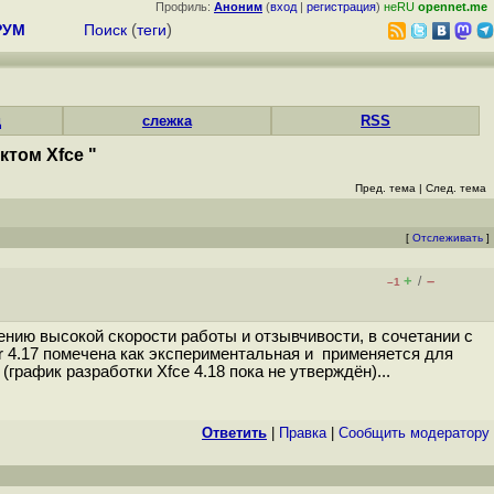
Профиль:
Аноним
(
вход
|
регистрация
)
неRU
opennet.me
РУМ
Поиск
(
теги
)
д
слежка
RSS
ктом Xfce "
Пред. тема
|
След. тема
[
Отслеживать
]
+
–
/
–1
ению высокой скорости работы и отзывчивости, в сочетании с
r 4.17 помечена как экспериментальная и применяется для
рафик разработки Xfce 4.18 пока не утверждён)...
Ответить
|
Правка
|
Cообщить модератору