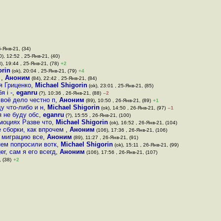
5-Янв-21, (34)
), 12:52 , 25-Янв-21, (40)
), 19:44 , 25-Янв-21, (78)
+2
orin
(ok), 20:04 , 25-Янв-21, (79)
+4
о
,
Аноним
(84), 22:42 , 25-Янв-21, (84)
я Гриценко
,
Michael Shigorin
(ok), 23:01 , 25-Янв-21, (85)
 i -
,
eganru
(?), 10:36 , 26-Янв-21, (88)
–2
своё дело честно п
,
Аноним
(89), 10:50 , 26-Янв-21, (89)
+1
у что-либо и н
,
Michael Shigorin
(ok), 14:50 , 26-Янв-21, (97)
–1
я не буду обс
,
eganru
(?), 15:55 , 26-Янв-21, (100)
эмоциях Разве что
,
Michael Shigorin
(ok), 16:52 , 26-Янв-21, (104)
 сборки, как впрочем
,
Аноним
(106), 17:36 , 26-Янв-21, (106)
о миграцию все
,
Аноним
(89), 11:27 , 26-Янв-21, (91)
нем попросили вотк
,
Michael Shigorin
(ok), 15:11 , 26-Янв-21, (99)
r, сам я его всегд
,
Аноним
(106), 17:56 , 26-Янв-21, (107)
 (38)
+2