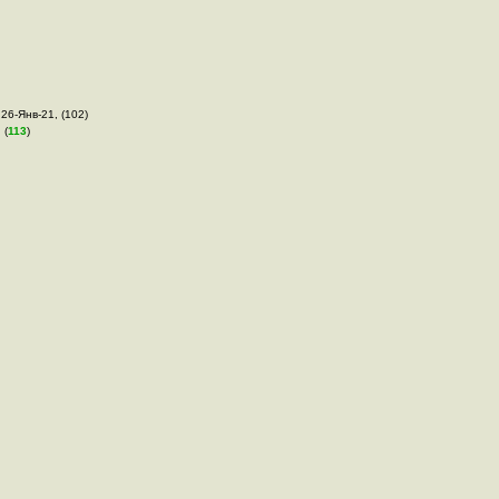
 26-Янв-21, (102)
 (
113
)