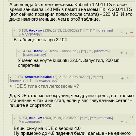
А он всегда был легковесным. Kubuntu 12.04 LTS в свое
время занимала 140 МБ в памяти на моем ПК. А 20.04 LTS
(вот сейчас проверил прямо после старта) - 320 МБ. И это
даже намного меньше, чем в этой таблице.
3.139
,
Аноним
(
139
), 17:33, 21/08/2022 [
^
] [
^^
] [
^^^
] [
ответить
]
+
–
/
[
к модератору
]
В таблице речь про 22.04
4.144
,
Jastik
(
?
), 18:26, 21/08/2022 [
^
] [
^^
] [
^^^
] [
ответить
]
+
–
/
[
к модератору
]
У меня на ноуте kubuntu 22.04. Запустил, 290 мб
оперативы.
2.173
,
Avtorstatibalabol
(
?
), 21:32, 21/08/2022 [
^
] [
^^
] [
^^^
]
+
–
/
[
ответить
]
[
↑
] [
к модератору
]
> KDE 5 типа стал легковесным?
Да, KDE стал менее жручим, чем другие среды, вот только
стабильным так и не стал, если у вас "неудачный сетап" -
пишите в спортлото!
+1
3.203
,
Аноним
(
203
), 08:49, 22/08/2022 [
^
] [
^^
] [
^^^
] [
ответить
]
+
–
[
к модератору
]
/
Блин, сижу на KDE с версии 4.0.
Ну примерно до 4.8 падения были, дальше - не единого