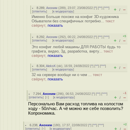
8.289
,
Аноним
(
289
), 23:07, 23/08/2022 [
^
] [
^^
] [
^^^
]
+
–
/
[
ответить
]
[
к модератору
]
Именно Больше похоже на конфиг 3D-художника
Обыватели без специфичных потребно...
текст
свёрнут,
показать
+5
8.292
,
Аноним
(
292
), 00:22, 24/08/2022 [
^
] [
^^
] [
^^^
]
+
–
[
ответить
]
[
к модератору
]
/
Это конфиг любой машины ДЛЯ РАБОТЫ будь то
графига, видео, 3д, разработка, вирту...
текст
свёрнут,
показать
8.304
,
AleksK
(
ok
), 16:59, 24/08/2022 [
^
] [
^^
] [
^^^
]
+
–
/
[
ответить
]
[
к модератору
]
32 на сервере вообще ни о чем ...
текст
свёрнут,
показать
–1
7.294
,
Аноним
(
296
), 06:53, 24/08/2022 [
^
] [
^^
] [
^^^
]
+
–
[
ответить
]
[
↑
] [
к модератору
]
/
Персонально Вам расход топлива на холостом
ходу - 50л/час. А чё можно же себе позволить?
Копрономика.
+2
6.238
,
Аноним
(
180
), 17:37, 22/08/2022 [
^
] [
^^
] [
^^^
]
+
–
[
ответить
]
[
↑
] [
к модератору
]
/