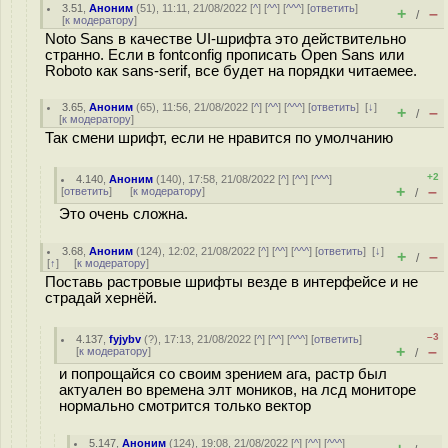
3.51
,
Аноним
(
51
), 11:11, 21/08/2022 [
^
] [
^^
] [
^^^
] [
ответить
]
+
–
/
[
к модератору
]
Noto Sans в качестве UI-шрифта это действительно
странно. Если в fontconfig прописать Open Sans или
Roboto как sans-serif, все будет на порядки читаемее.
3.65
,
Аноним
(
65
), 11:56, 21/08/2022 [
^
] [
^^
] [
^^^
] [
ответить
]
[
↓
]
+
–
/
[
к модератору
]
Так смени шрифт, если не нравится по умолчанию
+2
4.140
,
Аноним
(
140
), 17:58, 21/08/2022 [
^
] [
^^
] [
^^^
]
+
–
[
ответить
]
[
к модератору
]
/
Это очень сложна.
3.68
,
Аноним
(
124
), 12:02, 21/08/2022 [
^
] [
^^
] [
^^^
] [
ответить
]
[
↓
]
+
–
/
[
↑
] [
к модератору
]
Поставь растровые шрифты везде в интерфейсе и не
страдай хернёй.
–3
4.137
,
fyjybv
(
?
), 17:13, 21/08/2022 [
^
] [
^^
] [
^^^
] [
ответить
]
+
–
[
к модератору
]
/
и попрощайся со своим зрением ага, растр был
актуален во времена элт моников, на лсд мониторе
нормально смотрится только вектор
5.147
,
Аноним
(
124
), 19:08, 21/08/2022 [
^
] [
^^
] [
^^^
]