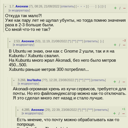
1.7
,
Аноним
(
7
), 08:26, 21/08/2022 [
ответить
] [
﹢﹢﹢
] [
· · ·
]
[
↓
] [
↑
]
+
–
/
[
к модератору
]
Откуда так мало?!
Уже как пару лет не щупал убунты, но тогда помню значения
раза в 2-3 больше были.
Со мной что-то не так?
–2
2.53
,
Аноним
(
53
), 11:19, 21/08/2022 [
^
] [
^^
] [
^^^
] [
ответить
]
[
↓
]
+
–
[
к модератору
]
/
В Ubuntu не знаю, они как с Gnome 2 ушли, так и я на
Kubuntu / Xubuntu свалил.
На Kubuntu много жрал Akonadi, без него было метров
450...500.
Xubuntu раньше метров 300 потреблял...
3.266
,
InuYasha
(
??
), 12:28, 23/08/2022 [
^
] [
^^
] [
^^^
] [
ответить
]
+
–
/
[
к модератору
]
Akonadi-огромная хрень из кучи сервисов, требуется для
почты. Но его файлоиндексатор можно как-то отключать.
Я это сделал много лет назад и стало лучше.
+1
4.285
,
Аноним
(
29
), 22:39, 23/08/2022 [
^
] [
^^
] [
^^^
] [
ответить
]
+
–
[
к модератору
]
/
Есть мнение, что почту можно обрабатывать как-то
попроще.