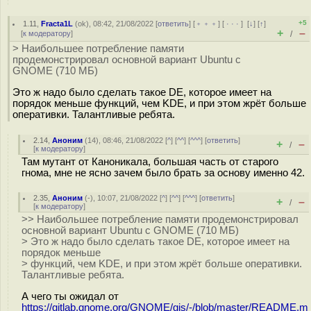
+5
1.11
,
Fracta1L
(
ok
), 08:42, 21/08/2022 [
ответить
] [
﹢﹢﹢
] [
· · ·
]
[
↓
] [
↑
]
+
–
[
к модератору
]
/
> Наибольшее потребление памяти
продемонстрировал основной вариант Ubuntu с
GNOME (710 МБ)
Это ж надо было сделать такое DE, которое имеет на
порядок меньше функций, чем KDE, и при этом жрёт больше
оперативки. Талантливые ребята.
2.14
,
Аноним
(
14
), 08:46, 21/08/2022 [
^
] [
^^
] [
^^^
] [
ответить
]
+
–
/
[
к модератору
]
Там мутант от Каноникала, большая часть от старого
гнома, мне не ясно зачем было брать за основу именно 42.
2.35
,
Аноним
(
-
), 10:07, 21/08/2022 [
^
] [
^^
] [
^^^
] [
ответить
]
+
–
/
[
к модератору
]
>> Наибольшее потребление памяти продемонстрировал
основной вариант Ubuntu с GNOME (710 МБ)
> Это ж надо было сделать такое DE, которое имеет на
порядок меньше
> функций, чем KDE, и при этом жрёт больше оперативки.
Талантливые ребята.
А чего ты ожидал от
https://gitlab.gnome.org/GNOME/gjs/-/blob/master/README.m