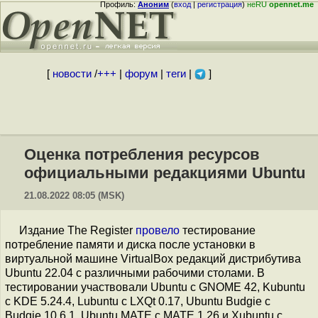
Профиль:
Аноним
(
вход
|
регистрация
)
неRU
opennet.me
[
новости
/
+++
|
форум
|
теги
|
]
Оценка потребления ресурсов
официальными редакциями Ubuntu
21.08.2022 08:05 (MSK)
Издание The Register
провело
тестирование
потребление памяти и диска после установки в
виртуальной машине VirtualBox редакций дистрибутива
Ubuntu 22.04 с различными рабочими столами. В
тестировании участвовали Ubuntu c GNOME 42, Kubuntu
с KDE 5.24.4, Lubuntu с LXQt 0.17, Ubuntu Budgie с
Budgie 10.6.1, Ubuntu MATE с MATE 1.26 и Xubuntu с