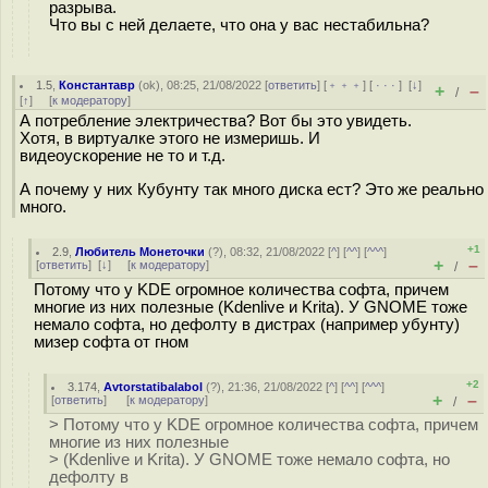
разрыва.
Что вы с ней делаете, что она у вас нестабильна?
1.5
,
Константавр
(
ok
), 08:25, 21/08/2022 [
ответить
] [
﹢﹢﹢
] [
· · ·
]
[
↓
]
+
–
/
[
↑
] [
к модератору
]
А потребление электричества? Вот бы это увидеть.
Хотя, в виртуалке этого не измеришь. И
видеоускорение не то и т.д.
А почему у них Кубунту так много диска ест? Это же реально
много.
+1
2.9
,
Любитель Монеточки
(
?
), 08:32, 21/08/2022 [
^
] [
^^
] [
^^^
]
+
–
[
ответить
]
[
↓
] [
к модератору
]
/
Потому что у KDE огромное количества софта, причем
многие из них полезные (Kdenlive и Krita). У GNOME тоже
немало софта, но дефолту в дистрах (например убунту)
мизер софта от гном
+2
3.174
,
Avtorstatibalabol
(
?
), 21:36, 21/08/2022 [
^
] [
^^
] [
^^^
]
+
–
[
ответить
]
[
к модератору
]
/
> Потому что у KDE огромное количества софта, причем
многие из них полезные
> (Kdenlive и Krita). У GNOME тоже немало софта, но
дефолту в