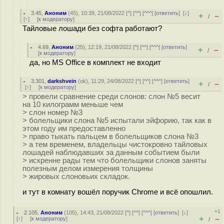
3.45
,
Аноним
(
45
), 10:39, 21/08/2022 [
^
] [
^^
] [
^^^
] [
ответить
]
[
↓
]
+
–
/
[
↑
] [
к модератору
]
Тайловые лошади без софта работают?
4.69
,
Аноним
(
25
), 12:19, 21/08/2022 [
^
] [
^^
] [
^^^
] [
ответить
]
+
–
/
[
к модератору
]
да, но MS Office в комплект не входит
3.301
,
darkshvein
(
ok
), 11:29, 24/08/2022 [
^
] [
^^
] [
^^^
] [
ответить
]
+
–
/
[
↑
] [
к модератору
]
> провели сравнение среди слонов: слон №5 весит
на 10 килограмм меньше чем
> слон номер №3
> болельщики слона №5 испытали эйфорию, так как в
этом году им предоставленно
> право тыкать пальцем в болельщиков слона №3
> а тем временем, владельцы чистокровно тайловых
лошадей наблюдавших за данным событием были
> искренне рады тем что болельщики слонов заняты
полезным делом измерения толщины
> жировых слоновьих складок.
и тут в комнату вошёл поручик Chrome и всё опошлил.
+1
2.105
,
Аноним
(
105
), 14:43, 21/08/2022 [
^
] [
^^
] [
^^^
] [
ответить
]
[
↓
]
+
–
[
↑
] [
к модератору
]
/