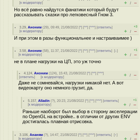
+
–
[
к модератору
]
/
Но всё равно найдутся фанатики который будут
рассказывать сказки про легковесный Гном 3.
+3
3.29
,
Аноним
(
29
), 09:49, 21/08/2022 [
^
] [
^^
] [
^^^
] [
ответить
]
+
–
[
к модератору
]
/
И при этом в разы функциональнее и настраиваимее )
+1
3.58
,
Аноним
(
58
), 11:37, 21/08/2022 [
^
] [
^^
] [
^^^
] [
ответить
]
[
↓
]
+
–
[
к модератору
]
/
не в плане нагрузки на ЦП, это уж точно
4.124
,
Аноним
(
124
), 15:43, 21/08/2022 [
^
] [
^^
] [
^^^
]
+
–
/
[
ответить
]
[
к модератору
]
Даже не сомневайся, нагрузки никакой нет. А вот
видеокарту оно немного грузит, да.
+1
5.157
,
Alladin
(
?
), 20:23, 21/08/2022 [
^
] [
^^
] [
^^^
] [
ответить
]
+
–
[
к модератору
]
/
Раньше наоборот был выбор в сторону акселерации
по OpenGL на встройке.. в отличии от других ENV
достигалась плавная отрисовка.
–8
3.106
,
Ананям
(
?
), 14:47, 21/08/2022 [
^
] [
^^
] [
^^^
] [
ответить
]
[
↑
]
+
–
[
к модератору
]
/