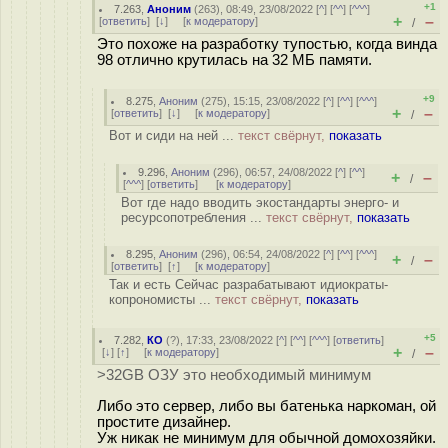
+1
7.263
,
Аноним
(
263
), 08:49, 23/08/2022 [
^
] [
^^
] [
^^^
]
+
–
[
ответить
]
[
↓
] [
к модератору
]
/
Это похоже на разработку тупостью, когда винда
98 отлично крутилась на 32 МБ памяти.
+9
8.275
,
Аноним
(
275
), 15:15, 23/08/2022 [
^
] [
^^
] [
^^^
]
+
–
[
ответить
]
[
↓
] [
к модератору
]
/
Вот и сиди на ней ...
текст свёрнут,
показать
9.296
,
Аноним
(
296
), 06:57, 24/08/2022 [
^
] [
^^
]
+
–
/
[
^^^
] [
ответить
]
[
к модератору
]
Вот где надо вводить экостандарты энерго- и
ресурсопотребления ...
текст свёрнут,
показать
8.295
,
Аноним
(
296
), 06:54, 24/08/2022 [
^
] [
^^
] [
^^^
]
+
–
/
[
ответить
]
[
↑
] [
к модератору
]
Так и есть Сейчас разрабатывают идиократы-
копрономисты ...
текст свёрнут,
показать
+5
7.282
,
КО
(
?
), 17:33, 23/08/2022 [
^
] [
^^
] [
^^^
] [
ответить
]
+
–
[
↓
] [
↑
] [
к модератору
]
/
>32GB ОЗУ это необходимый минимум
Либо это сервер, либо вы батенька наркоман, ой
простите дизайнер.
Уж никак не минимум для обычной домохозяйки.