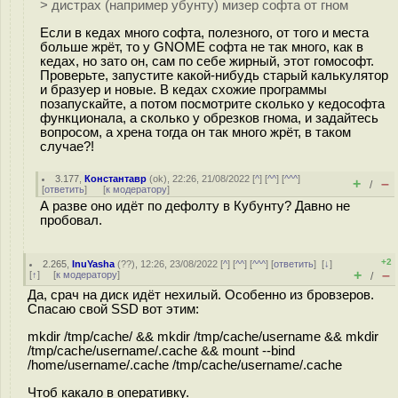
> дистрах (например убунту) мизер софта от гном
Если в кедах много софта, полезного, от того и места
больше жрёт, то у GNOME софта не так много, как в
кедах, но зато он, сам по себе жирный, этот гомософт.
Проверьте, запустите какой-нибудь старый калькулятор
и бразуер и новые. В кедах схожие программы
позапускайте, а потом посмотрите сколько у кедософта
функционала, а сколько у обрезков гнома, и задайтесь
вопросом, а хрена тогда он так много жрёт, в таком
случае?!
3.177
,
Константавр
(
ok
), 22:26, 21/08/2022 [
^
] [
^^
] [
^^^
]
+
–
/
[
ответить
]
[
к модератору
]
А разве оно идёт по дефолту в Кубунту? Давно не
пробовал.
+2
2.265
,
InuYasha
(
??
), 12:26, 23/08/2022 [
^
] [
^^
] [
^^^
] [
ответить
]
[
↓
]
+
–
[
↑
] [
к модератору
]
/
Да, срач на диск идёт нехилый. Особенно из бровзеров.
Спасаю свой SSD вот этим:
mkdir /tmp/cache/ && mkdir /tmp/cache/username && mkdir
/tmp/cache/username/.cache && mount --bind
/home/username/.cache /tmp/cache/username/.cache
Чтоб какало в оперативку.