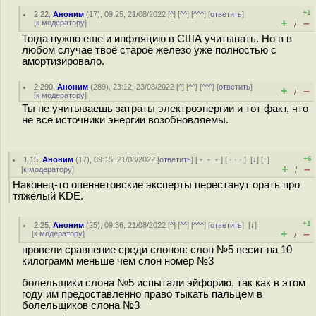
+1
2.22
,
Аноним
(
17
), 09:25, 21/08/2022 [
^
] [
^^
] [
^^^
] [
ответить
]
+
–
[
к модератору
]
/
Тогда нужно еще и инфляцию в США учитывать. Но в в
любом случае твоё старое железо уже полностью с
амортизировало.
2.290
,
Аноним
(
289
), 23:12, 23/08/2022 [
^
] [
^^
] [
^^^
] [
ответить
]
+
–
/
[
к модератору
]
Ты не учитываешь затраты электроэнергии и тот факт, что
не все источники энергии возобновляемы.
+6
1.15
,
Аноним
(
17
), 09:15, 21/08/2022 [
ответить
] [
﹢﹢﹢
] [
· · ·
]
[
↓
] [
↑
]
+
–
[
к модератору
]
/
Наконец-то опеннетовские эксперты перестанут орать про
тяжёлый KDE.
+1
2.25
,
Аноним
(
25
), 09:36, 21/08/2022 [
^
] [
^^
] [
^^^
] [
ответить
]
[
↓
]
+
–
[
к модератору
]
/
провели сравнение среди слонов: слон №5 весит на 10
килограмм меньше чем слон номер №3
болельщики слона №5 испытали эйфорию, так как в этом
году им предоставленно право тыкать пальцем в
болельщиков слона №3