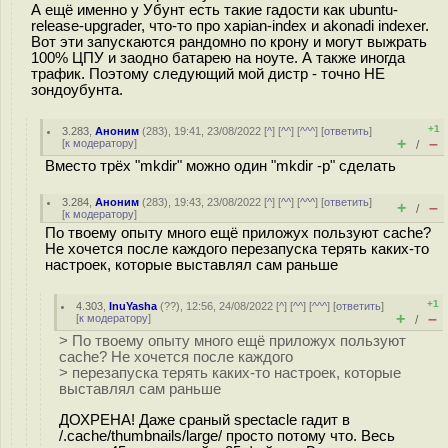
А ещё именно у Убунт есть такие гадости как ubuntu-
release-upgrader, что-то про xapian-index и akonadi indexer.
Вот эти запускаются рандомно по крону и могут выжрать
100% ЦПУ и заодно батарею на ноуте. А также иногда
трафик. Поэтому следующий мой дистр - точно НЕ
зондоубунта.
+1
3.283
,
Аноним
(
283
), 19:41, 23/08/2022 [
^
] [
^^
] [
^^^
] [
ответить
]
+
–
[
к модератору
]
/
Вместо трёх "mkdir" можно один "mkdir -p" сделать
3.284
,
Аноним
(
283
), 19:43, 23/08/2022 [
^
] [
^^
] [
^^^
] [
ответить
]
+
–
/
[
к модератору
]
По твоему опыту много ещё приложух пользуют cache?
Не хочется после каждого перезапуска терять каких-то
настроек, которые выставлял сам раньше
+1
4.303
,
InuYasha
(
??
), 12:56, 24/08/2022 [
^
] [
^^
] [
^^^
] [
ответить
]
+
–
[
к модератору
]
/
> По твоему опыту много ещё приложух пользуют
cache? Не хочется после каждого
> перезапуска терять каких-то настроек, которые
выставлял сам раньше
ДОХРЕНА! Даже сраный spectacle гадит в
/.cache/thumbnails/large/ просто потому что. Весь