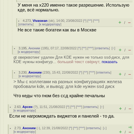
У меня на х220 именно такое разрешение. Использую
кде, всё нормально.
4.273
,
Vivaswan
(
ok
), 14:00, 23/08/2022 [
^
] [
^^
] [
^^^
]
+
–
/
[
ответить
]
[
к модератору
]
Не все такие богатеи как вы в Москве
3.195
,
Аноним
(
195
), 07:17, 22/08/2022 [
^
] [
^^
] [
^^^
] [
ответить
]
[
↑
]
+
–
/
[
к модератору
]
gt оверквотинг удален Для KDE нужен не только ssd-диск, для
KDE нужны конфигур...
большой текст свёрнут,
показать
3.230
,
Аноним
(
230
), 15:43, 22/08/2022 [
^
] [
^^
] [
^^^
] [
ответить
]
+
–
/
[
к модератору
]
> Мы с коллегами на разных конфигурациях железа
пробовали kde, и вывод: для kde нужен ssd диск
Что кеды что гном без ссд крайне печальны
2.63
,
Арсен
(
?
), 11:51, 21/08/2022 [
^
] [
^^
] [
^^^
] [
ответить
]
[
↑
]
+
–
/
[
к модератору
]
Если не нагромождать виджетов и панелей - то да.
+6
2.73
,
Аноним
(
-
), 12:39, 21/08/2022 [
^
] [
^^
] [
^^^
] [
ответить
]
[
↓
]
+
–
[
к модератору
]
/