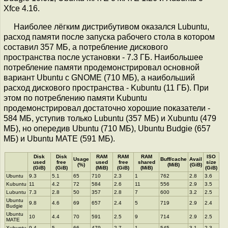
Xfce 4.16.
Наиболее лёгким дистрибутивом оказался Lubuntu,
расход памяти после запуска рабочего стола в котором
составил 357 МБ, а потребление дискового
пространства после установки - 7.3 ГБ. Наибольшее
потребление памяти продемонстрировал основной
вариант Ubuntu с GNOME (710 МБ), а наибольший
расход дискового пространства - Kubuntu (11 ГБ). При
этом по потреблению памяти Kubuntu
продемонстрировал достаточно хорошие показатели -
584 МБ, уступив только Lubuntu (357 МБ) и Xubuntu (479
МБ), но опередив Ubuntu (710 МБ), Ubuntu Budgie (657
МБ) и Ubuntu MATE (591 МБ).
Disk
Disk
RAM
RAM
RAM
ISO
Usage
Buff/cache
Avail
used
free
used
free
shared
size
(%)
(MiB)
(GiB)
(GiB)
(GiB)
(MiB)
(GiB)
(MiB)
(GiB)
Ubuntu
9.3
5.1
65
710
2.3
1
762
2.8
3.6
Kubuntu
11
4.2
72
584
2.6
11
556
2.9
3.5
Lubuntu
7.3
2.8
50
357
2.8
7
600
3.2
2.5
Ubuntu
9.8
4.6
69
657
2.4
5
719
2.9
2.4
Budgie
Ubuntu
10
4.4
70
591
2.5
9
714
2.9
2.5
MATE
Xubuntu
9.4
5
66
479
2.7
1
545
3.1
2.3