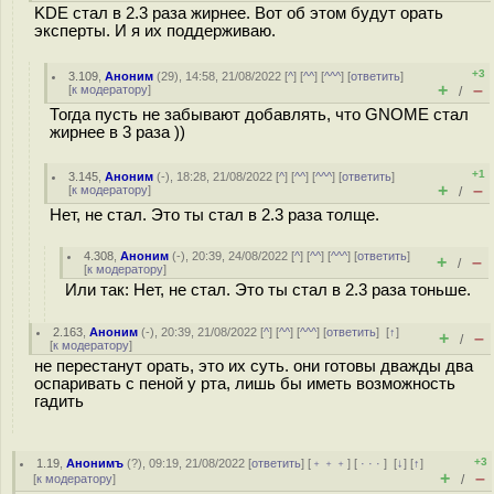
KDE стал в 2.3 раза жирнее. Вот об этом будут орать
эксперты. И я их поддерживаю.
+3
3.109
,
Аноним
(
29
), 14:58, 21/08/2022 [
^
] [
^^
] [
^^^
] [
ответить
]
+
–
[
к модератору
]
/
Тогда пусть не забывают добавлять, что GNOME стал
жирнее в 3 раза ))
+1
3.145
,
Аноним
(
-
), 18:28, 21/08/2022 [
^
] [
^^
] [
^^^
] [
ответить
]
+
–
[
к модератору
]
/
Нет, не стал. Это ты стал в 2.3 раза толще.
4.308
,
Аноним
(
-
), 20:39, 24/08/2022 [
^
] [
^^
] [
^^^
] [
ответить
]
+
–
/
[
к модератору
]
Или так: Нет, не стал. Это ты стал в 2.3 раза тоньше.
2.163
,
Аноним
(
-
), 20:39, 21/08/2022 [
^
] [
^^
] [
^^^
] [
ответить
]
[
↑
]
+
–
/
[
к модератору
]
не перестанут орать, это их суть. они готовы дважды два
оспаривать с пеной у рта, лишь бы иметь возможность
гадить
+3
1.19
,
Анонимъ
(
?
), 09:19, 21/08/2022 [
ответить
] [
﹢﹢﹢
] [
· · ·
]
[
↓
] [
↑
]
+
–
[
к модератору
]
/