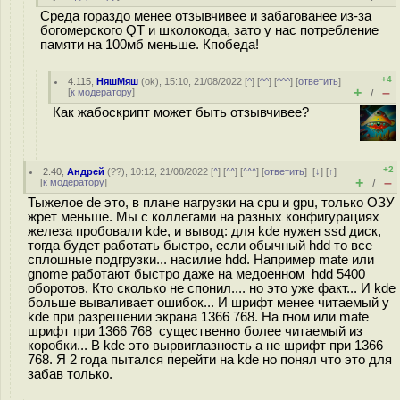
Среда гораздо менее отзывчивее и забагованее из-за
богомерского QT и школокода, зато у нас потребление
памяти на 100мб меньше. Кпобеда!
+4
4.115
,
НяшМяш
(
ok
), 15:10, 21/08/2022 [
^
] [
^^
] [
^^^
] [
ответить
]
+
–
[
к модератору
]
/
Как жабоскрипт может быть отзывчивее?
+2
2.40
,
Андрей
(
??
), 10:12, 21/08/2022 [
^
] [
^^
] [
^^^
] [
ответить
]
[
↓
] [
↑
]
+
–
[
к модератору
]
/
Тыжелое de это, в плане нагрузки на cpu и gpu, только ОЗУ
жрет меньше. Мы с коллегами на разных конфигурациях
железа пробовали kde, и вывод: для kde нужен ssd диск,
тогда будет работать быстро, если обычный hdd то все
сплошные подгрузки... насилие hdd. Например mate или
gnome работают быстро даже на медоенном hdd 5400
оборотов. Кто сколько не спонил.... но это уже факт... И kde
больше вываливает ошибок... И шрифт менее читаемый у
kde при разрешении экрана 1366 768. На гном или mate
шрифт при 1366 768 существенно более читаемый из
коробки... В kde это вырвиглазность а не шрифт при 1366
768. Я 2 года пытался перейти на kde но понял что это для
забав только.