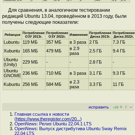
Для сравнения, в аналогичном тестировании
редакций Ubuntu 13.04, проведённом в 2013 году, были
получены следующие показатели:
Потребление
Потребление
Потребление
Потребление
Редакция
Изменение
ОЗУ 2013г.
ОЗУ 2022г.
Диска 2013г.
Диска 2022г.
Lubuntu
119 МБ
357 МБ
в 3 раза
2 ГБ
7.3 ГБ
в 2.9
Xubuntu
165 МБ
479 МБ
2.5 ГБ
9.4 ГБ
раза
Ubuntu
229 МБ
-
-
2.8 ГБ
-
(Unity)
Ubuntu
236 МБ
710 МБ
в 3 раза
3.1 ГБ
9.3 ГБ
GNOME
в 2.3
Kubuntu
256 МБ
584 МБ
3.3 ГБ
11 ГБ
раза
+
–
исправить
/
+29
Главная ссылка к новости
(
https://www.theregister.com/20...
)
OpenNews: Релиз Ubuntu 22.04.1 LTS
OpenNews: Выпуск дистрибутива Ubuntu Sway Remix
22.04 LTS