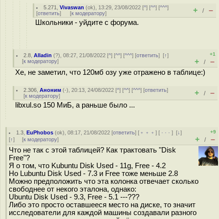
5.271
,
Vivaswan
(
ok
), 13:29, 23/08/2022 [
^
] [
^^
] [
^^^
]
+
–
/
[
ответить
]
[
к модератору
]
Школьники - уйдите с форума.
+1
2.8
,
Alladin
(
?
), 08:27, 21/08/2022 [
^
] [
^^
] [
^^^
] [
ответить
]
[
↑
]
+
–
[
к модератору
]
/
Хе, не заметил, что 120мб озу уже отражено в таблице:)
2.306
,
Аноним
(
-
), 20:13, 24/08/2022 [
^
] [
^^
] [
^^^
] [
ответить
]
+
–
/
[
к модератору
]
libxul.so 150 МиБ, а раньше было ...
+9
1.3
,
EuPhobos
(
ok
), 08:17, 21/08/2022 [
ответить
] [
﹢﹢﹢
] [
· · ·
]
[
↓
]
+
–
[
↑
] [
к модератору
]
/
Что не так с этой таблицей? Как трактовать "Disk
Free"?
Я о том, что Kubuntu Disk Used - 11g, Free - 4.2
Но Lubuntu Disk Used - 7.3 и Free тоже меньше 2.8
Можно предположить что эта колонка отвечает сколько
свободнее от некого эталона, однако:
Ubuntu Disk Used - 9.3, Free - 5.1 ---???
Либо это просто оставшееся место на диске, то значит
исследователи для каждой машины создавали разного