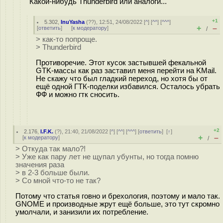
Какой-нибудь Thunderbird или аналоги...
+1
5.302
,
InuYasha
(
??
), 12:51, 24/08/2022 [
^
] [
^^
] [
^^^
]
+
–
[
ответить
]
[
к модератору
]
/
> как-то попроще.
> Thunderbird
Противоречие. Этот кусок застывшей фекальной
GTK-массы как раз заставил меня перейти на KMail.
Не скажу что был гладкий переход, но хотя бы от
ещё одной ГТК-поделки избавился. Осталось убрать
ФФ и можно гтк сносить.
+2
2.176
,
I.F.K.
(
?
), 21:40, 21/08/2022 [
^
] [
^^
] [
^^^
] [
ответить
]
[
↑
]
+
–
[
к модератору
]
/
> Откуда так мало?!
> Уже как пару лет не щупал убунты, но тогда помню
значения раза
> в 2-3 больше были.
> Со мной что-то не так?
Потому что статья говно и брехология, поэтому и мало так.
GNOME и производные жрут ещё больше, это тут скромно
умолчали, и занизили их потребление.