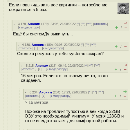
Если повыкидывать все картинки -- потребление
сократится в 5 раз.
–1
3.179
,
Аноним
(
179
), 23:05, 21/08/2022 [
^
] [
^^
] [
^^^
] [
ответить
]
+
–
[
к модератору
]
/
Ещё бы системДу выкинуть...
4.180
,
Аноним
(
180
), 00:06, 22/08/2022 [
^
] [
^^
] [
^^^
]
+
–
/
[
ответить
]
[
↓
] [
к модератору
]
Сколько ресурсов у тебя systemd сожрал?
–3
5.215
,
Аноним
(
215
), 09:49, 22/08/2022 [
^
] [
^^
] [
^^^
]
+
–
[
ответить
]
[
↓
] [
к модератору
]
/
16 метров. Если это по твоему ничто, то до
свидания.
+9
6.234
,
Аноним
(
234
), 17:23, 22/08/2022 [
^
] [
^^
] [
^^^
]
+
–
[
ответить
]
[
↓
] [
к модератору
]
/
> 16 метров
Похоже на троллинг тупостью в век когда 32GB
ОЗУ это необходимый минимум. У меня 128GB и
то не всегда хватает для комфортной работы.