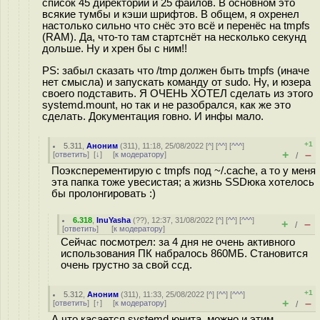
список 45 директорий и 25 файлов. В основном это
всякие тумбы и кэши шрифтов. В общем, я охренел
настолько сильно что снёс это всё и перенёс на tmpfs
(RAM). Да, что-то там стартснёт на несколько секунд
дольше. Ну и хрен бы с ним!!
PS: забыл сказать что /tmp должен быть tmpfs (иначе
нет смысла) и запускать команду от sudo. Ну, и юзера
своего подставить. Я ОЧЕНЬ ХОТЕЛ сделать из этого
systemd.mount, но так и не разобрался, как же это
сделать. Документация говно. И инфы мало.
+1
5.311
,
Аноним
(
311
), 11:18, 25/08/2022 [
^
] [
^^
] [
^^^
]
+
–
[
ответить
]
[
↓
] [
к модератору
]
/
Поэксперементирую с tmpfs под ~/.cache, а то у меня
эта папка тоже увесистая; а жизнь SSDюка хотелось
бы пролонгировать :)
6.318
,
InuYasha
(
??
), 12:37, 31/08/2022 [
^
] [
^^
] [
^^^
]
+
–
/
[
ответить
]
[
к модератору
]
Сейчас посмотрел: за 4 дня не очень активного
использования ПК набралось 860МБ. Становится
очень грустно за свой ссд.
+1
5.312
,
Аноним
(
311
), 11:33, 25/08/2022 [
^
] [
^^
] [
^^^
]
+
–
[
ответить
]
[
↑
] [
к модератору
]
/
А что касается systemd юнита, можно и этим