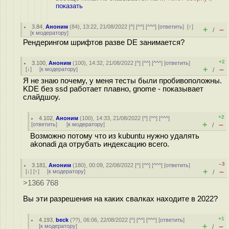
показать
3.84
,
Аноним
(
84
), 13:22, 21/08/2022 [
^
] [
^^
] [
^^^
] [
ответить
]
[
↑
]
+
–
/
[
к модератору
]
Рендерингом шрифтов разве DE занимается?
+2
3.100
,
Аноним
(
100
), 14:32, 21/08/2022 [
^
] [
^^
] [
^^^
] [
ответить
]
+
–
[
↓
] [
к модератору
]
/
Я не знаю почему, у меня тесты были пробивоположны.
KDE без ssd работает плавно, gnome - показывает
слайдшоу.
+2
4.102
,
Аноним
(
100
), 14:33, 21/08/2022 [
^
] [
^^
] [
^^^
]
+
–
[
ответить
]
[
к модератору
]
/
Возможно потому что из kubuntu нужно удалять
akonadi да отрубать индексацию всего.
–3
3.181
,
Аноним
(
180
), 00:09, 22/08/2022 [
^
] [
^^
] [
^^^
] [
ответить
]
+
–
[
↓
] [
↑
] [
к модератору
]
/
>1366 768
Вы эти разрешения на каких свалках находите в 2022?
+1
4.193
,
beck
(
??
), 06:06, 22/08/2022 [
^
] [
^^
] [
^^^
] [
ответить
]
+
–
[
к модератору
]
/