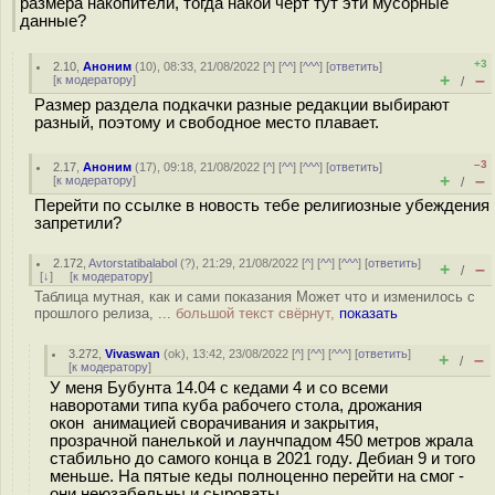
размера накопители, тогда накой чёрт тут эти мусорные
данные?
+3
2.10
,
Аноним
(
10
), 08:33, 21/08/2022 [
^
] [
^^
] [
^^^
] [
ответить
]
+
–
[
к модератору
]
/
Размер раздела подкачки разные редакции выбирают
разный, поэтому и свободное место плавает.
–3
2.17
,
Аноним
(
17
), 09:18, 21/08/2022 [
^
] [
^^
] [
^^^
] [
ответить
]
+
–
[
к модератору
]
/
Перейти по ссылке в новость тебе религиозные убеждения
запретили?
2.172
,
Avtorstatibalabol
(
?
), 21:29, 21/08/2022 [
^
] [
^^
] [
^^^
] [
ответить
]
+
–
/
[
↓
] [
к модератору
]
Таблица мутная, как и сами показания Может что и изменилось с
прошлого релиза, ...
большой текст свёрнут,
показать
3.272
,
Vivaswan
(
ok
), 13:42, 23/08/2022 [
^
] [
^^
] [
^^^
] [
ответить
]
+
–
/
[
к модератору
]
У меня Бубунта 14.04 с кедами 4 и со всеми
наворотами типа куба рабочего стола, дрожания
окон анимацией сворачивания и закрытия,
прозрачной панелькой и лаунчпадом 450 метров жрала
стабильно до самого конца в 2021 году. Дебиан 9 и того
меньше. На пятые кеды полноценно перейти на смог -
они неюзабельны и сыроваты.