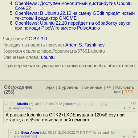
OpenNews: Доступен монолитный дистрибутив Ubuntu
Core 22
OpenNews: В Ubuntu 22.10 на смену GEdit придёт новый
текстовый редактор GNOME
OpenNews: Ubuntu 22.10 перейдёт на обработку звука
при помощи PipeWire вместо PulseAudio
Лицензия:
CC BY 3.0
Наводку на новость прислал
Artem S. Tashkinov
Короткая ссылка: https://opennet.ru/57661-ubuntu
Ключевые слова:
ubuntu
При перепечатке указание ссылки на opennet.ru обязательно
Обсуждение
Ajax
|
1 уровень
|
Линейный
|
+/-
|
Раскрыть
(256)
всё
|
RSS
+11
1.1
,
Alladin
(
?
), 08:10, 21/08/2022 [
ответить
] [
﹢﹢﹢
] [
· · ·
]
[
↓
]
+
–
[
к модератору
]
/
А раньше lubuntu на GTK2+LXDE кушала 120мб озу при
старте, а сейчас смысла в ней немного.
+3
2.2
,
Брат Анон
(
ok
), 08:17, 21/08/2022 [
^
] [
^^
] [
^^^
] [
ответить
]
[
↓
]
+
–
[
к модератору
]
/