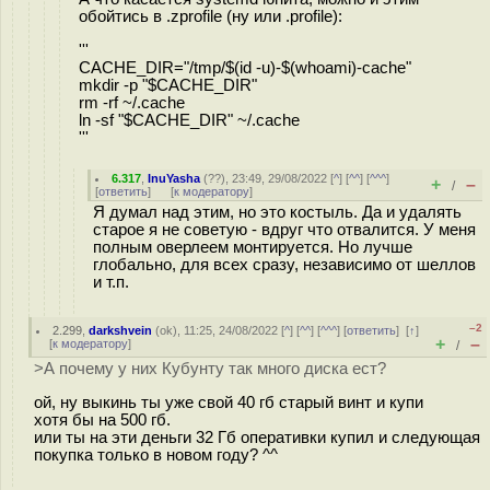
обойтись в .zprofile (ну или .profile):
'''
CACHE_DIR="/tmp/$(id -u)-$(whoami)-cache"
mkdir -p "$CACHE_DIR"
rm -rf ~/.cache
ln -sf "$CACHE_DIR" ~/.cache
'''
6.317
,
InuYasha
(
??
), 23:49, 29/08/2022 [
^
] [
^^
] [
^^^
]
+
–
/
[
ответить
]
[
к модератору
]
Я думал над этим, но это костыль. Да и удалять
старое я не советую - вдруг что отвалится. У меня
полным оверлеем монтируется. Но лучше
глобально, для всех сразу, независимо от шеллов
и т.п.
–2
2.299
,
darkshvein
(
ok
), 11:25, 24/08/2022 [
^
] [
^^
] [
^^^
] [
ответить
]
[
↑
]
+
–
[
к модератору
]
/
>А почему у них Кубунту так много диска ест?
ой, ну выкинь ты уже свой 40 гб старый винт и купи
хотя бы на 500 гб.
или ты на эти деньги 32 Гб оперативки купил и следующая
покупка только в новом году? ^^