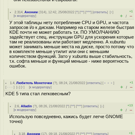
+1
2.314
,
Аноним
(
314
), 12:42, 25/08/2022 [
^
] [
^^
] [
^^^
] [
ответить
]
[
↑
]
+
–
[
к модератору
]
/
У этой таблицы нету потребление CPU и GPU, и частота
запросов i/o к дискам. Например на старом железе быстрая
KDE почти не может работать т.к. ПО УМОЛЧАНИЮ
задействует спец. инструкции GPU для ускорения которые
там не реализованы или работают медленно. А xubuntu
может занимать меньше места на диске, просто потому что
в комплекте меньше утилит или они с меньшим
количеством функций. Зато у xubuntu выше стабильность,
т.к. софта меньше и функций меньше - ниже вероятность
ошибок.
+1
1.4
,
Любитель Монеточки
(
?
), 08:24, 21/08/2022 [
ответить
] [
﹢﹢﹢
]
+
–
[
· · ·
]
[
↓
] [
↑
] [
к модератору
]
/
KDE 5 типа стал легковесным?
+13
2.6
,
Alladin
(
?
), 08:26, 21/08/2022 [
^
] [
^^
] [
^^^
] [
ответить
]
[
↓
]
+
–
[
к модератору
]
/
Использую повседневно, кажись будет легче GNOME
точно)
+1
3.18
,
Аноним
(
17
), 09:18, 21/08/2022 [
^
] [
^^
] [
^^^
] [
ответить
]