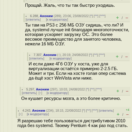
Прощай. Жаль, что ты так быстро уходишь.
6.288
,
Аноним
(
289
), 23:06, 23/08/2022 [
^
] [
^^
] [
^^^
]
+
–
/
[
ответить
]
[
к модератору
]
Ты там на PS3 с 256 МБ ОЗУ сидишь, что ли? И
да, systemd лучше init благодаря многопоточности,
котоорая ускоряет загрузку ОС. Это более
весомое преимущество для занятого человека,
нежели 16 МБ ОЗУ.
7.307
,
Аноним
(
-
), 20:19, 24/08/2022 [
^
] [
^^
] [
^^^
]
+
–
/
[
ответить
]
[
к модератору
]
И если даже 4Гб ОЗУ у хоста, уже для
виртуализации остаётся примерно 2-2.5 ГБ.
Может и три. Если на хосте голая опер система
да ёщё хост WinVista или ниже.
5.297
,
Аноним
(
297
), 10:03, 24/08/2022 [
^
] [
^^
] [
^^^
]
+
–
/
[
ответить
]
[
↑
] [
к модератору
]
Он кушает ресурсы мозга, а это более критично.
+4
4.243
,
Аноним
(
234
), 18:15, 22/08/2022 [
^
] [
^^
] [
^^^
] [
ответить
]
+
–
[
↑
] [
к модератору
]
/
Я разрешаю тебе пользоваться дистрибутивом 2010
года без systemd. Твоему Pentium 4 как раз под стать.