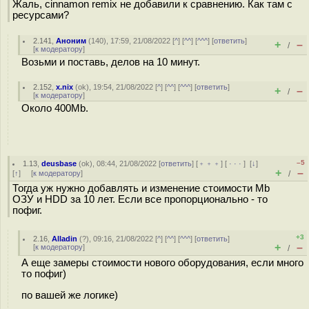
Жаль, cinnamon remix не добавили к сравнению. Как там с
ресурсами?
2.141
,
Аноним
(
140
), 17:59, 21/08/2022 [
^
] [
^^
] [
^^^
] [
ответить
]
+
–
/
[
к модератору
]
Возьми и поставь, делов на 10 минут.
2.152
,
x.nix
(
ok
), 19:54, 21/08/2022 [
^
] [
^^
] [
^^^
] [
ответить
]
+
–
/
[
к модератору
]
Около 400Mb.
–5
1.13
,
deusbase
(
ok
), 08:44, 21/08/2022 [
ответить
] [
﹢﹢﹢
] [
· · ·
]
[
↓
]
+
–
[
↑
] [
к модератору
]
/
Тогда уж нужно добавлять и изменение стоимости Mb
ОЗУ и HDD за 10 лет. Если все пропорционально - то
пофиг.
+3
2.16
,
Alladin
(
?
), 09:16, 21/08/2022 [
^
] [
^^
] [
^^^
] [
ответить
]
+
–
[
к модератору
]
/
А еще замеры стоимости нового оборудования, если много
то пофиг)
по вашей же логике)