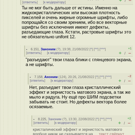
+
–
/
[
ответить
]
[
к модератору
]
Ты не мог быть дальше от истины. Именно на
жидкокристаллических или высокая плотность
пикселей и очень жирные огромные шрифты, либо
попрощайся со своим зрением, ибо все векторные
шрифты без исключения имеют дефекты,
разъедающие глаза. Кстати, растровые шрифты это
не обязательно unifont 12.
+1
6.151
,
Заноним
(
?
), 19:38, 21/08/2022 [
^
] [
^^
] [
^^^
]
+
–
[
ответить
]
[
к модератору
]
/
"разъедают" твои глаза блики с глянцевого экрана,
а не шрифты.
–2
7.158
,
Аноним
(
124
), 20:26, 21/08/2022 [
^
] [
^^
] [
^^^
]
+
–
[
ответить
]
[
к модератору
]
/
Нет, разъедает твои глаза кристаллический
эффект и зернистость матового экрана, а так же
мыло и радуга. Ну ещё про ШИМ подсветки
забывать не стоит. Но дефекты вектора более
осязаемые.
+2
8.225
,
Заноним
(
?
), 13:30, 22/08/2022 [
^
] [
^^
] [
^^^
]
+
–
[
ответить
]
[
к модератору
]
/
кристалический эффект и зернистость матового
вообще никак не сказывается на ...
текст свёрнут,