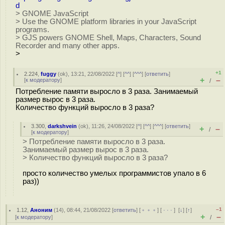
d
> GNOME JavaScript
> Use the GNOME platform libraries in your JavaScript
programs.
> GJS powers GNOME Shell, Maps, Characters, Sound
Recorder and many other apps.
>
+1
2.224
,
fuggy
(
ok
), 13:21, 22/08/2022 [
^
] [
^^
] [
^^^
] [
ответить
]
+
–
[
к модератору
]
/
Потребление памяти выросло в 3 раза. Занимаемый
размер вырос в 3 раза.
Количество функций выросло в 3 раза?
3.300
,
darkshvein
(
ok
), 11:26, 24/08/2022 [
^
] [
^^
] [
^^^
] [
ответить
]
+
–
/
[
к модератору
]
> Потребление памяти выросло в 3 раза.
Занимаемый размер вырос в 3 раза.
> Количество функций выросло в 3 раза?
просто количество умелых программистов упало в 6
раз))
–1
1.12
,
Аноним
(
14
), 08:44, 21/08/2022 [
ответить
] [
﹢﹢﹢
] [
· · ·
]
[
↓
] [
↑
]
+
–
[
к модератору
]
/