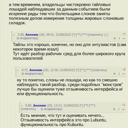
а тем временем, владельцы чистокровно тайловых
лошадей наблюдавших за данным событием были
искренне рады тем что болельщики слонов заняты
полезным делом измерения толщины жировых слоновьих
складок.
+1
3.30
,
Аноним
(
29
), 09:51, 21/08/2022 [
^
] [
^^
] [
^^^
] [
ответить
]
[
↓
]
+
–
[
к модератору
]
/
Тайлы это хорошо, конечно, но оно для энтузиастов (сам
некоторое время юзал)
Тут идёт разбор рабочих сред для более широкого круга
пользователей
–2
4.71
,
Аноним
(
25
), 12:30, 21/08/2022 [
^
] [
^^
] [
^^^
] [
ответить
]
+
–
[
к модератору
]
/
ну то понятно, слоны не лошади, но как-то смешно
наблюдать такой разбор, среди подобных "монстров"
лучше бы оценили туже отзывчивость интерфейса и/
или функциональность.
–1
5.82
,
Аноним
(
29
), 13:14, 21/08/2022 [
^
] [
^^
] [
^^^
]
+
–
[
ответить
]
[
к модератору
]
/
Есть мнение, что тут и оценивать нечего...
Отзывчивость интерфейса это про Lubuntu,
функциональность про Kubuntu.