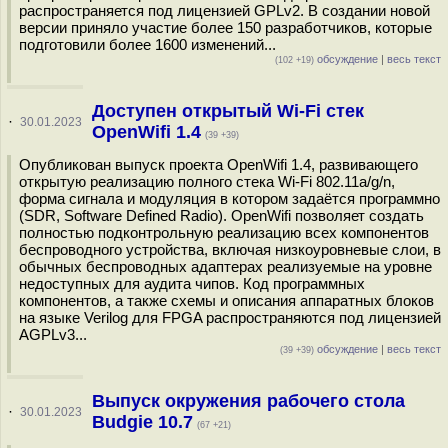
распространяется под лицензией GPLv2. В создании новой
версии приняло участие более 150 разработчиков, которые
подготовили более 1600 изменений...
обсуждение
|
весь текст
(102 +19)
Доступен открытый Wi-Fi стек
·
30.01.2023
OpenWifi 1.4
(39 +39)
Опубликован выпуск проекта OpenWifi 1.4, развивающего
открытую реализацию полного стека Wi-Fi 802.11a/g/n,
форма сигнала и модуляция в котором задаётся программно
(SDR, Software Defined Radio). OpenWifi позволяет создать
полностью подконтрольную реализацию всех компонентов
беспроводного устройства, включая низкоуровневые слои, в
обычных беспроводных адаптерах реализуемые на уровне
недоступных для аудита чипов. Код программных
компонентов, а также схемы и описания аппаратных блоков
на языке Verilog для FPGA распространяются под лицензией
AGPLv3...
обсуждение
|
весь текст
(39 +39)
Выпуск окружения рабочего стола
·
30.01.2023
Budgie 10.7
(67 +21)