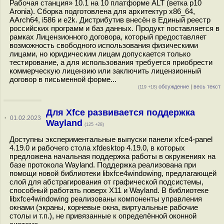
Рабочая станция» 10.1 на 10 платформе ALT (ветка p10
Aronia). Сборка подготовлена для архитектур x86_64,
AArch64, i586 и e2k. Дистрибутив внесён в Единый реестр
российских программ и баз данных. Продукт поставляется в
рамках Лицензионного договора, который предоставляет
возможность свободного использования физическими
лицами, но юридическим лицам допускается только
тестирование, а для использования требуется приобрести
коммерческую лицензию или заключить лицензионный
договор в письменной форме...
обсуждение
|
весь текст
(119 +18)
Для Xfce развивается поддержка
·
01.02.2023
Wayland
(125 +28)
Доступны экспериментальные выпуски панели xfce4-panel
4.19.0 и рабочего стола xfdesktop 4.19.0, в которых
предложена начальная поддержка работы в окружениях на
базе протокола Wayland. Поддержка реализована при
помощи новой библиотеки libxfce4windowing, предлагающей
слой для абстрагирования от графической подсистемы,
способный работать поверх X11 и Wayland. В библиотеке
libxfce4windowing реализованы компоненты управления
окнами (экраны, корневые окна, виртуальные рабочие
столы и т.п.), не привязанные к определённой оконной