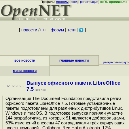
Профиль:
Аноним
(
вход
|
регистрация
)
неRU
opennet.me
[
новости
/
+++
|
форум
|
теги
|
]
все новости
главные новости
раскрыть
/
свернут
мини-новости
Выпуск офисного пакета LibreOffice
·
02.02.2023
7.5
(156 +46)
Организация The Document Foundation представила релиз
офисного пакета LibreOffice 7.5. Готовые установочные
пакеты подготовлены для различных дистрибутивов Linux,
Windows и macOS. В подготовке выпуска приняли участие
144 разработчика, из которых 91 являются добровольцами.
63% изменений внесены 47 сотрудниками трёх курирующих
проект компаний - Collabora, Red Hat и Allotropia, 12%