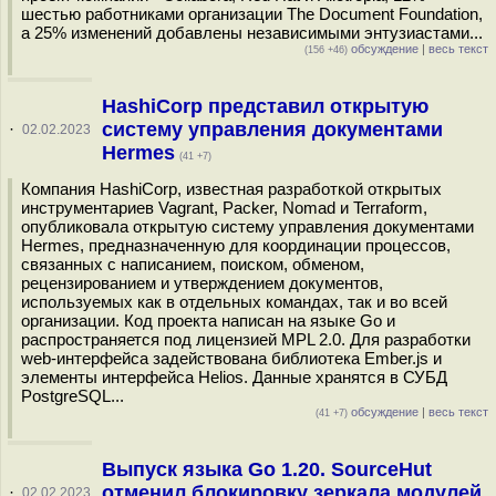
шестью работниками организации The Document Foundation,
а 25% изменений добавлены независимыми энтузиастами...
обсуждение
|
весь текст
(156 +46)
HashiCorp представил открытую
систему управления документами
·
02.02.2023
Hermes
(41 +7)
Компания HashiCorp, известная разработкой открытых
инструментариев Vagrant, Packer, Nomad и Terraform,
опубликовала открытую систему управления документами
Hermes, предназначенную для координации процессов,
связанных с написанием, поиском, обменом,
рецензированием и утверждением документов,
используемых как в отдельных командах, так и во всей
организации. Код проекта написан на языке Go и
распространяется под лицензией MPL 2.0. Для разработки
web-интерфейса задействована библиотека Ember.js и
элементы интерфейса Helios. Данные хранятся в СУБД
PostgreSQL...
обсуждение
|
весь текст
(41 +7)
Выпуск языка Go 1.20. SourceHut
отменил блокировку зеркала модулей
·
02.02.2023