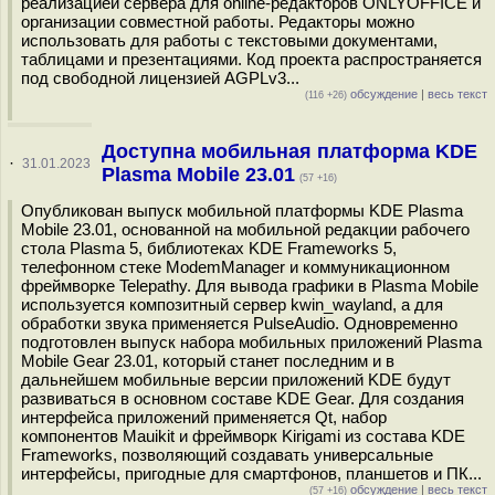
реализацией сервера для online-редакторов ONLYOFFICE и
организации совместной работы. Редакторы можно
использовать для работы с текстовыми документами,
таблицами и презентациями. Код проекта распространяется
под свободной лицензией AGPLv3...
обсуждение
|
весь текст
(116 +26)
Доступна мобильная платформа KDE
·
31.01.2023
Plasma Mobile 23.01
(57 +16)
Опубликован выпуск мобильной платформы KDE Plasma
Mobile 23.01, основанной на мобильной редакции рабочего
стола Plasma 5, библиотеках KDE Frameworks 5,
телефонном стеке ModemManager и коммуникационном
фреймворке Telepathy. Для вывода графики в Plasma Mobile
используется композитный сервер kwin_wayland, а для
обработки звука применяется PulseAudio. Одновременно
подготовлен выпуск набора мобильных приложений Plasma
Mobile Gear 23.01, который станет последним и в
дальнейшем мобильные версии приложений KDE будут
развиваться в основном составе KDE Gear. Для создания
интерфейса приложений применяется Qt, набор
компонентов Mauikit и фреймворк Kirigami из состава KDE
Frameworks, позволяющий создавать универсальные
интерфейсы, пригодные для смартфонов, планшетов и ПК...
обсуждение
|
весь текст
(57 +16)