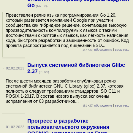
Go
(147 +23)
Представлен релиз языка программирования Go 1.20,
который развивается компанией Google при участии
сообщества как гибридное решение, сочетающее высокую
производительность компилируемых языков с такими
достоинствами скриптовых языков, как лёгкость написания
кода, быстрота разработки и защищённость от ошибок. Код
проекта распространяется под лицензией BSD...
обсуждение
|
весь текст
(147 +23)
Выпуск системной библиотеки Glibc
·
02.02.2023
2.37
(81 +20)
После шести месяцев разработки опубликован релиз
системной библиотеки GNU C Library (glibc) 2.37, которая
полностью следует требованиям стандартов ISO C11 и
POSIX.1-2017. В состав нового выпуска включены
исправления от 63 разработчиков...
обсуждение
|
весь текст
(81 +20)
Прогресс в разработке
пользовательского окружения
·
01.02.2023