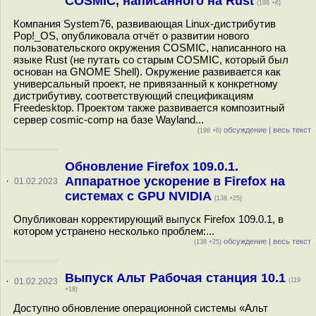
COSMIC, написанного на Rust
(198 +6)
Компания System76, развивающая Linux-дистрибутив
Pop!_OS, опубликовала отчёт о развитии нового
пользовательского окружения COSMIC, написанного на
языке Rust (не путать со старым COSMIC, который был
основан на GNOME Shell). Окружение развивается как
универсальный проект, не привязанный к конкретному
дистрибутиву, соответствующий спецификациям
Freedesktop. Проектом также развивается композитный
сервер cosmic-comp на базе Wayland...
обсуждение
|
весь текст
(198 +6)
Обновление Firefox 109.0.1.
Аппаратное ускорение в Firefox на
·
01.02.2023
системах с GPU NVIDIA
(138 +25)
Опубликован корректирующий выпуск Firefox 109.0.1, в
котором устранено несколько проблем:...
обсуждение
|
весь текст
(138 +25)
Выпуск Альт Рабочая станция 10.1
·
01.02.2023
(119
+18)
Доступно обновление операционной системы «Альт