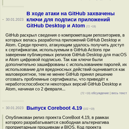
В ходе атаки на GitHub захвачены
ключи для подписи приложений
·
30.01.2023
GitHub Desktop и Atom
(72 +19)
GitHub раскрыл сведения о компрометации репозиториев, в
которых велась разработка приложений GitHub Desktop и
Atom. Среди прочего, атакующим удалось получить доступ
к сертификатам, используемым в GitHub Actions при
заверении публикуемых релизов GitHub Desktop для macOS
и Atom цифровой подписью. Так как ключи были
дополнительно зашифрованы с использованием паролей, их
использование для вредоносных действий оценивается как
маловероятное, тем не менее GitHub принял решение
отозвать проблемные сертификаты, что приведёт к
неработоспособности некоторых версий GitHub Desktop и
Atom, начиная со 2 февраля...
обсуждение
|
весь текст
(72 +19)
Выпуск Coreboot 4.19
·
30.01.2023
(102 +19)
Опубликован релиз проекта CoreBoot 4.19, в рамках
которого разрабатывается свободная альтернатива
проприетарным прошивкам и BIOS. Код проекта