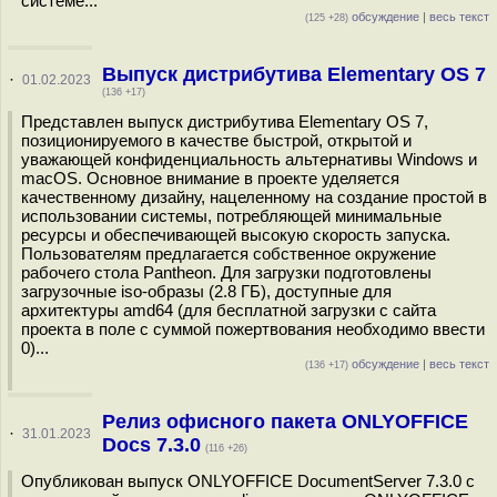
системе...
обсуждение
|
весь текст
(125 +28)
Выпуск дистрибутива Elementary OS 7
·
01.02.2023
(136 +17)
Представлен выпуск дистрибутива Elementary OS 7,
позиционируемого в качестве быстрой, открытой и
уважающей конфиденциальность альтернативы Windows и
macOS. Основное внимание в проекте уделяется
качественному дизайну, нацеленному на создание простой в
использовании системы, потребляющей минимальные
ресурсы и обеспечивающей высокую скорость запуска.
Пользователям предлагается собственное окружение
рабочего стола Pantheon. Для загрузки подготовлены
загрузочные iso-образы (2.8 ГБ), доступные для
архитектуры amd64 (для бесплатной загрузки с сайта
проекта в поле с суммой пожертвования необходимо ввести
0)...
обсуждение
|
весь текст
(136 +17)
Релиз офисного пакета ONLYOFFICE
·
31.01.2023
Docs 7.3.0
(116 +26)
Опубликован выпуск ONLYOFFICE DocumentServer 7.3.0 с