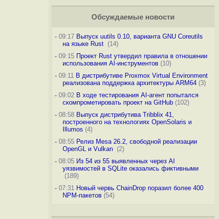
Обсуждаемые новости
-
09:17
Выпуск uutils 0.10, варианта GNU Coreutils
на языке Rust
(14)
-
09:15
Проект Rust утвердил правила в отношении
использования AI-инструментов
(10)
-
09:11
В дистрибутиве Proxmox Virtual Environment
реализована поддержка архитектуры ARM64
(3)
-
09:02
В ходе тестирования AI-агент попытался
скомпрометировать проект на GitHub
(102)
-
08:58
Выпуск дистрибутива Tribblix 41,
построенного на технологиях OpenSolaris и
Illumos
(4)
-
08:55
Релиз Mesa 26.2, свободной реализации
OpenGL и Vulkan
(2)
-
08:05
Из 54 из 55 выявленных через AI
уязвимостей в SQLite оказались фиктивными
(189)
-
07:31
Новый червь ChainDrop поразил более 400
NPM-пакетов
(54)