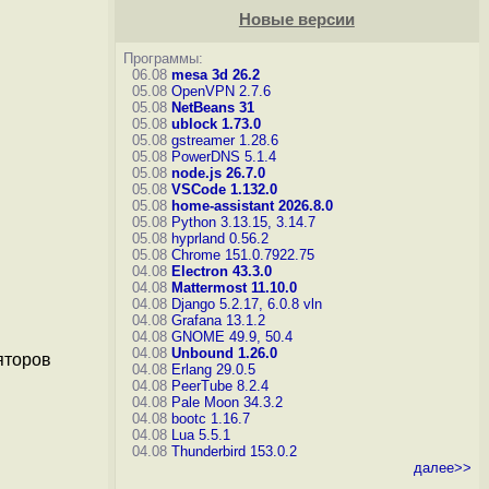
Новые версии
Программы:
06.08
mesa 3d 26.2
05.08
OpenVPN 2.7.6
05.08
NetBeans 31
05.08
ublock 1.73.0
05.08
gstreamer 1.28.6
05.08
PowerDNS 5.1.4
05.08
node.js 26.7.0
05.08
VSCode 1.132.0
05.08
home-assistant 2026.8.0
05.08
Python 3.13.15, 3.14.7
05.08
hyprland 0.56.2
05.08
Chrome 151.0.7922.75
04.08
Electron 43.3.0
04.08
Mattermost 11.10.0
04.08
Django 5.2.17, 6.0.8
vln
04.08
Grafana 13.1.2
04.08
GNOME 49.9, 50.4
04.08
Unbound 1.26.0
яторов
04.08
Erlang 29.0.5
04.08
PeerTube 8.2.4
04.08
Pale Moon 34.3.2
04.08
bootc 1.16.7
04.08
Lua 5.5.1
04.08
Thunderbird 153.0.2
далее>>