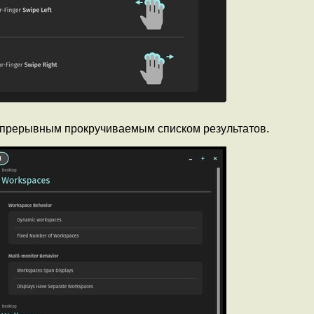
епрерывным прокручиваемым списком результатов.