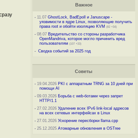
Важное
сразу
-
11.07
GhostLock, BadEpoll и Januscape -
уязвимости в ядре Linux, позволяющие получить
права root и обойти изоляцию KVM
(82 +34)
-
08.07
Вредительство со стороны разработчика
OpenMandriva, которое могло причинить вред
пользователям
(107 +33)
-
Сводка событий за 2025 год
Советы
-
19.04.2026
PKI с аппаратным TRNG за 10 дней при
помощи AI
-
09.03.2026
Борьба с web-ботами через запрет
HTTP/1.1
-
27.02.2026
Удаление всех IPv6 link-local адресов
на всех сетевых интерфейсах в Linux
-
27.01.2026
Ускорение пересборки llama.cpp
-
25.12.2025
Атомарные обновления в OSTree