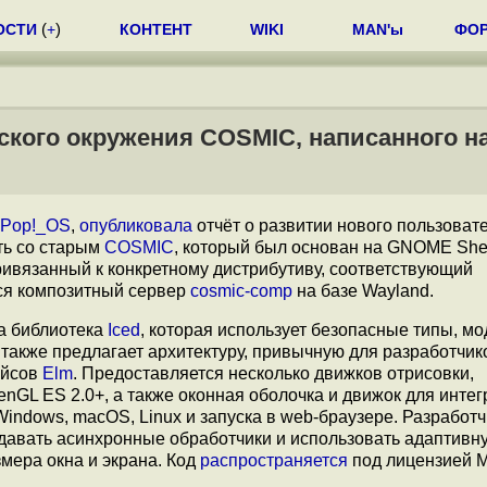
ОСТИ
(
+
)
КОНТЕНТ
WIKI
MAN'ы
ФО
ского окружения COSMIC, написанного на
Pop!_OS
,
опубликовала
отчёт о развитии нового пользоват
ать со старым
COSMIC
, который был основан на GNOME Shel
ривязанный к конкретному дистрибутиву, соответствующий
ся композитный сервер
cosmic-comp
на базе Wayland.
а библиотека
Iced
, которая использует безопасные типы, м
а также предлагает архитектуру, привычную для разработчик
ейсов
Elm
. Предоставляется несколько движков отрисовки,
nGL ES 2.0+, а также оконная оболочка и движок для интег
Windows, macOS, Linux и запуска в web-браузере. Разработ
здавать асинхронные обработчики и использовать адаптивн
мера окна и экрана. Код
распространяется
под лицензией M