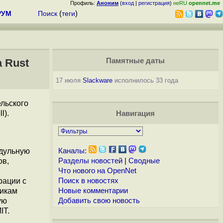
Профиль:
Аноним
(
вход
|
регистрация
)
неRU
opennet.me
РУМ
Поиск
(
теги
)
 Rust
Памятные даты
17 июля
Slackware
исполнилось 33 года
ельского
l).
Навигация
одульную
Каналы:
ов,
Разделы новостей
|
Сводные
Что нового на OpenNet
рации с
Поиск в новостях
чикам
Новые комментарии
ую
Добавить свою новость
IT.