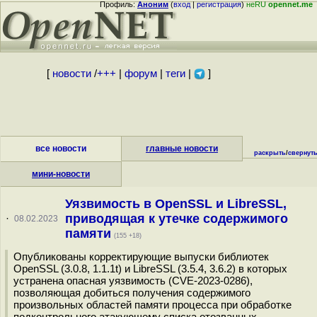
Профиль:
Аноним
(
вход
|
регистрация
)
неRU
opennet.me
[
новости
/
+++
|
форум
|
теги
|
]
все новости
главные новости
раскрыть
/
свернут
мини-новости
Уязвимость в OpenSSL и LibreSSL,
приводящая к утечке содержимого
·
08.02.2023
памяти
(155 +18)
Опубликованы корректирующие выпуски библиотек
OpenSSL (3.0.8, 1.1.1t) и LibreSSL (3.5.4, 3.6.2) в которых
устранена опасная уязвимость (CVE-2023-0286),
позволяющая добиться получения содержимого
произвольных областей памяти процесса при обработке
подконтрольного атакующему списка отозванных