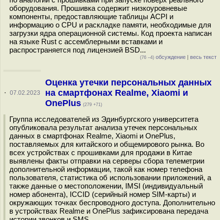
оборудования. Прошивка содержит низкоуровневые
компоненты, предоставляющие таблицы ACPI и
информацию о CPU и раскладке памяти, необходимые для
загрузки ядра операционной системы. Код проекта написан
на языке Rust с ассемблерными вставками и
распространяется под лицензией BSD...
обсуждение
|
весь текст
(76 –4)
Оценка утечки персональных данных
на смартфонах Realme, Xiaomi и
·
07.02.2023
OnePlus
(279 +71)
Группа исследователей из Эдинбургского университета
опубликовала результат анализа утечек персональных
данных в смартфонах Realme, Xiaomi и OnePlus,
поставляемых для китайского и общемирового рынка. Во
всех устройствах с прошивками для продажи в Китае
выявлены факты отправки на серверы сбора телеметрии
дополнительной информации, такой как номер телефона
пользователя, статистика об использовании приложений, а
также данные о местоположении, IMSI (индивидуальный
номер абонента), ICCID (серийный номер SIM-карты) и
окружающих точках беспроводного доступа. Дополнительно
в устройствах Realme и OnePlus зафиксирована передача
истории звонков и SMS...