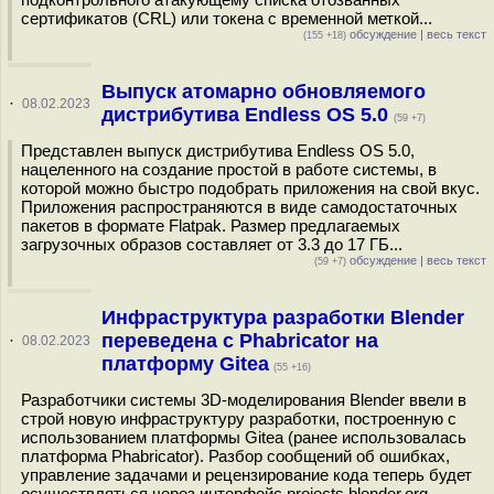
сертификатов (CRL) или токена с временной меткой...
обсуждение
|
весь текст
(155 +18)
Выпуск атомарно обновляемого
·
08.02.2023
дистрибутива Endless OS 5.0
(59 +7)
Представлен выпуск дистрибутива Endless OS 5.0,
нацеленного на создание простой в работе системы, в
которой можно быстро подобрать приложения на свой вкус.
Приложения распространяются в виде самодостаточных
пакетов в формате Flatpak. Размер предлагаемых
загрузочных образов составляет от 3.3 до 17 ГБ...
обсуждение
|
весь текст
(59 +7)
Инфраструктура разработки Blender
переведена c Phabricator на
·
08.02.2023
платформу Gitea
(55 +16)
Разработчики системы 3D-моделирования Blender ввели в
строй новую инфраструктуру разработки, построенную с
использованием платформы Gitea (ранее использовалась
платформа Phabricator). Разбор сообщений об ошибках,
управление задачами и рецензирование кода теперь будет
осуществляться через интерфейс projects.blender.org.