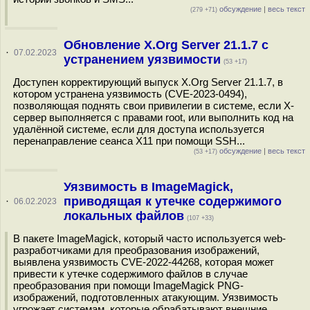
обсуждение
|
весь текст
(279 +71)
Обновление X.Org Server 21.1.7 с
·
07.02.2023
устранением уязвимости
(53 +17)
Доступен корректирующий выпуск X.Org Server 21.1.7, в
котором устранена уязвимость (CVE-2023-0494),
позволяющая поднять свои привилегии в системе, если X-
сервер выполняется с правами root, или выполнить код на
удалённой системе, если для доступа используется
перенаправление сеанса X11 при помощи SSH...
обсуждение
|
весь текст
(53 +17)
Уязвимость в ImageMagick,
приводящая к утечке содержимого
·
06.02.2023
локальных файлов
(107 +33)
В пакете ImageMagick, который часто используется web-
разработчиками для преобразования изображений,
выявлена уязвимость CVE-2022-44268, которая может
привести к утечке содержимого файлов в случае
преобразования при помощи ImageMagick PNG-
изображений, подготовленных атакующим. Уязвимость
угрожает системам, которые обрабатывают внешние