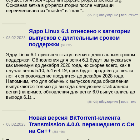
Основная ветка в git-репозитории после миграции
переименована из "master" в "main"...
обсуждение
|
весь текст
(55 +16)
Ядро Linux 6.1 отнесено к категории
выпусков с длительным сроком
·
08.02.2023
поддержки
(86 +22)
Ядру Linux 6.1 присвоен статус ветки с длительным сроком
поддержки. Обновления для ветки 6.1 будут выпускаться
как минимум до декабря 2026 года, но скорее всего, как в
случае веток 5.10, 5.4 и 4.19, срок будет продлён до шести
лет и сопровождение продлится до декабря 2028 года.
Напомним, что для обычных выпусков ядра обновления
выпускаются только до выхода следующей стабильной
ветки (например, обновления для ветки 6.0 выпускались до
выхода 6.1)...
обсуждение
|
весь текст
(86 +22)
Новая версия BitTorrent-клиента
Transmission 4.0.0, перешедшего с Си
·
08.02.2023
на Си++
(253 +76)