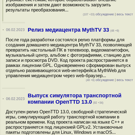
изображения и затем дают возможность загрузить
результаты преобразования...
обсуждение
|
весь текст
(107 +33)
Релиз медиацентра MythTV 33
·
06.02.2023
(48 +9)
После года разработки состоялся релиз платформы для
создания домашнего медиацентра MythTV 33, позволяющей
превратить настольный ПК в телевизор, видеомагнитофон,
музыкальный центр, альбом с фотографиями, станцию для
записи и просмотра DVD. Код проекта распространяется в
рамках лицензии GPL. Одновременно сформирован выпуск
отдельно развивающегося web-интерфейса MythWeb для
управления медиацентром через web-браузер...
обсуждение
|
весь текст
(48 +9)
Выпуск симулятора транспортной
·
06.02.2023
компании OpenTTD 13.0
(92 +34)
Доступен релиз OpenTTD 13.0, свободной стратегической
игры, симулирующей работу транспортной компании в
реальном времени. Код проекта написан на языке С++ и
распространяется под лицензией GPLv2. Установочные
пакеты подготовлены для Linux, Windows и macOS...