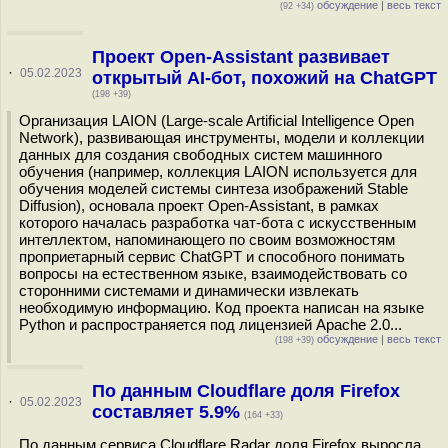
обсуждение
|
весь текст
(92 +34)
Проект Open-Assistant развивает
·
05.02.2023
открытый AI-бот, похожий на ChatGPT
(198 +39)
Организация LAION (Large-scale Artificial Intelligence Open
Network), развивающая инструменты, модели и коллекции
данных для создания свободных систем машинного
обучения (например, коллекция LAION используется для
обучения моделей системы синтеза изображений Stable
Diffusion), основала проект Open-Assistant, в рамках
которого началась разработка чат-бота с искусственным
интеллектом, напоминающего по своим возможностям
проприетарный сервис ChatGPT и способного понимать
вопросы на естественном языке, взаимодействовать со
сторонними системами и динамически извлекать
необходимую информацию. Код проекта написан на языке
Python и распространяется под лицензией Apache 2.0...
обсуждение
|
весь текст
(198 +39)
По данным Cloudflare доля Firefox
·
05.02.2023
составляет 5.9%
(164 +33)
По данным сервиса Cloudflare Radar доля Firefox выросла