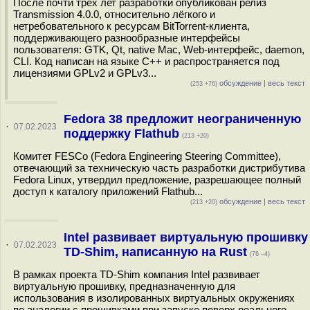
После почти трёх лет разработки опубликован релиз
Transmission 4.0.0, относительно лёгкого и
нетребовательного к ресурсам BitTorrent-клиента,
поддерживающего разнообразные интерфейсы
пользователя: GTK, Qt, native Mac, Web-интерфейс, daemon,
CLI. Код написан на языке С++ и распространяется под
лицензиями GPLv2 и GPLv3...
обсуждение
|
весь текст
(253 +76)
Fedora 38 предложит неограниченную
·
07.02.2023
поддержку Flathub
(213 +20)
Комитет FESCo (Fedora Engineering Steering Committee),
отвечающий за техническую часть разработки дистрибутива
Fedora Linux, утвердил предложение, разрешающее полный
доступ к каталогу приложений Flathub...
обсуждение
|
весь текст
(213 +20)
Intel развивает виртуальную прошивку
·
07.02.2023
TD-Shim, написанную на Rust
(76 –4)
В рамках проекта TD-Shim компания Intel развивает
виртуальную прошивку, предназначенную для
использования в изолированных виртуальных окружениях
по аналогии с прошивками при запуске поверх реального