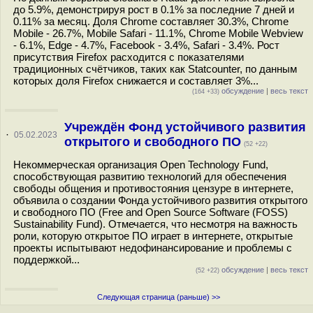
до 5.9%, демонстрируя рост в 0.1% за последние 7 дней и
0.11% за месяц. Доля Chrome составляет 30.3%, Chrome
Mobile - 26.7%, Mobile Safari - 11.1%, Chrome Mobile Webview
- 6.1%, Edge - 4.7%, Facebook - 3.4%, Safari - 3.4%. Рост
присутствия Firefox расходится с показателями
традиционных счётчиков, таких как Statcounter, по данным
которых доля Firefox снижается и составляет 3%...
обсуждение
|
весь текст
(164 +33)
Учреждён Фонд устойчивого развития
·
05.02.2023
открытого и свободного ПО
(52 +22)
Некоммерческая организация Open Technology Fund,
способствующая развитию технологий для обеспечения
свободы общения и противостояния цензуре в интернете,
объявила о создании Фонда устойчивого развития открытого
и свободного ПО (Free and Open Source Software (FOSS)
Sustainability Fund). Отмечается, что несмотря на важность
роли, которую открытое ПО играет в интернете, открытые
проекты испытывают недофинансирование и проблемы с
поддержкой...
обсуждение
|
весь текст
(52 +22)
Следующая страница (раньше) >>