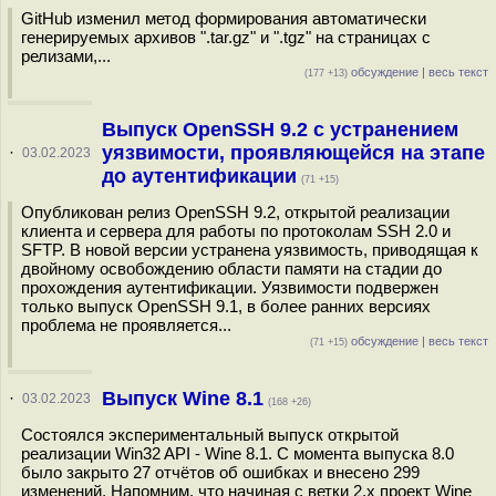
GitHub изменил метод формирования автоматически
генерируемых архивов ".tar.gz" и ".tgz" на страницах с
релизами,...
обсуждение
|
весь текст
(177 +13)
Выпуск OpenSSH 9.2 с устранением
уязвимости, проявляющейся на этапе
·
03.02.2023
до аутентификации
(71 +15)
Опубликован релиз OpenSSH 9.2, открытой реализации
клиента и сервера для работы по протоколам SSH 2.0 и
SFTP. В новой версии устранена уязвимость, приводящая к
двойному освобождению области памяти на стадии до
прохождения аутентификации. Уязвимости подвержен
только выпуск OpenSSH 9.1, в более ранних версиях
проблема не проявляется...
обсуждение
|
весь текст
(71 +15)
Выпуск Wine 8.1
·
03.02.2023
(168 +26)
Состоялся экспериментальный выпуск открытой
реализации Win32 API - Wine 8.1. С момента выпуска 8.0
было закрыто 27 отчётов об ошибках и внесено 299
изменений. Напомним, что начиная с ветки 2.x проект Wine