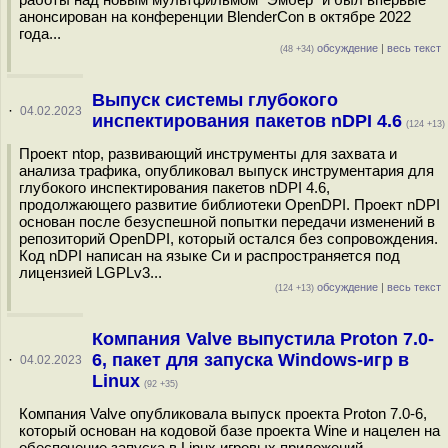
анонсирован на конференции BlenderCon в октябре 2022
года...
обсуждение
|
весь текст
(48 +34)
Выпуск системы глубокого
·
04.02.2023
инспектирования пакетов nDPI 4.6
(124 +13)
Проект ntop, развивающий инструменты для захвата и
анализа трафика, опубликовал выпуск инструментария для
глубокого инспектирования пакетов nDPI 4.6,
продолжающего развитие библиотеки OpenDPI. Проект nDPI
основан после безуспешной попытки передачи изменений в
репозиторий OpenDPI, который остался без сопровождения.
Код nDPI написан на языке Си и распространяется под
лицензией LGPLv3...
обсуждение
|
весь текст
(124 +13)
Компания Valve выпустила Proton 7.0-
6, пакет для запуска Windows-игр в
·
04.02.2023
Linux
(92 +35)
Компания Valve опубликовала выпуск проекта Proton 7.0-6,
который основан на кодовой базе проекта Wine и нацелен на
обеспечение запуска в Linux игровых приложений,