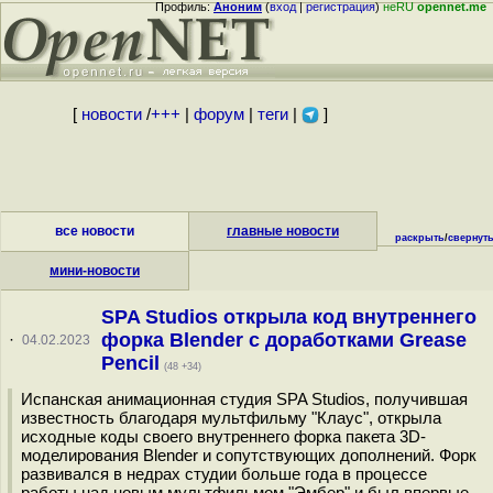
Профиль:
Аноним
(
вход
|
регистрация
)
неRU
opennet.me
[
новости
/
+++
|
форум
|
теги
|
]
все новости
главные новости
раскрыть
/
свернут
мини-новости
SPA Studios открыла код внутреннего
форка Blender с доработками Grease
·
04.02.2023
Pencil
(48 +34)
Испанская анимационная студия SPA Studios, получившая
известность благодаря мультфильму "Клаус", открыла
исходные коды своего внутреннего форка пакета 3D-
моделирования Blender и сопутствующих дополнений. Форк
развивался в недрах студии больше года в процессе
работы над новым мультфильмом "Эмбер" и был впервые