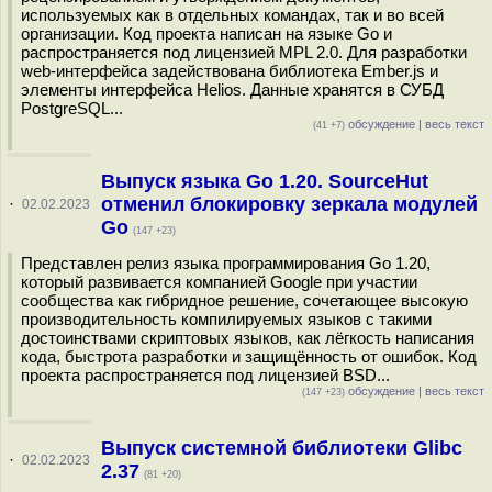
используемых как в отдельных командах, так и во всей
организации. Код проекта написан на языке Go и
распространяется под лицензией MPL 2.0. Для разработки
web-интерфейса задействована библиотека Ember.js и
элементы интерфейса Helios. Данные хранятся в СУБД
PostgreSQL...
обсуждение
|
весь текст
(41 +7)
Выпуск языка Go 1.20. SourceHut
отменил блокировку зеркала модулей
·
02.02.2023
Go
(147 +23)
Представлен релиз языка программирования Go 1.20,
который развивается компанией Google при участии
сообщества как гибридное решение, сочетающее высокую
производительность компилируемых языков с такими
достоинствами скриптовых языков, как лёгкость написания
кода, быстрота разработки и защищённость от ошибок. Код
проекта распространяется под лицензией BSD...
обсуждение
|
весь текст
(147 +23)
Выпуск системной библиотеки Glibc
·
02.02.2023
2.37
(81 +20)