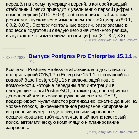
перешёл на схему нумерации версий, в которой каждый
стабильный релиз приводит к увеличению первой цифры в
номере версии (7.0.0, 8.0.0), а обновления к стабильным
релизам выпускаются с изменением третьей цифры (8.0.1,
8.0.2, 8.0.3). Экспериментальные версии, развиваемые в
процессе подготовки следующего значительного релиза,
выпускаются с изменением второй цифры (8.1, 8.2, 8.3)...
обсуждение
|
весь текст
(168 +26)
Выпуск Postgres Pro Enterprise 15.1.1
·
03.02.2023
(62
+20)
Компания Postgres Professional объявила о доступности
проприетарной СУБД Pro Enterprise 15.1.1, основанной на
кодовой базе PostgreSQL 15 и включающей новые
возможности, которые переданы для интеграции в
следующие ветки PostgreSQL, а также ряд специфичных
дополнений для высоконагруженных систем. СУБД
поддерживает мультимастер репликацию, сжатие данных на
уровне блоков, инкрементальное резервное копирование,
встроенный пулер соединений, оптимизированное
секционирование таблиц, улучшенный полнотекстовый
поиск, автоматическую компиляцию и планирование
запросов...
обсуждение
|
весь текст
(62 +20)