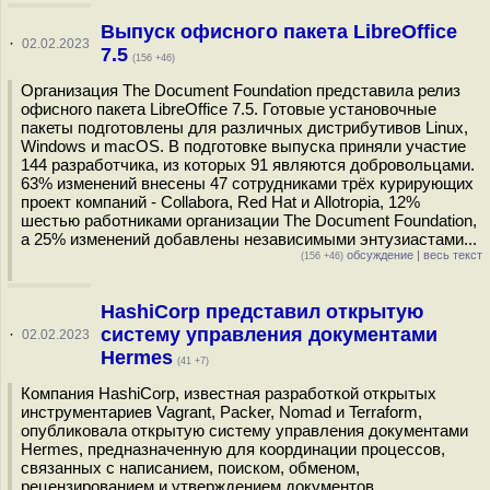
Выпуск офисного пакета LibreOffice
·
02.02.2023
7.5
(156 +46)
Организация The Document Foundation представила релиз
офисного пакета LibreOffice 7.5. Готовые установочные
пакеты подготовлены для различных дистрибутивов Linux,
Windows и macOS. В подготовке выпуска приняли участие
144 разработчика, из которых 91 являются добровольцами.
63% изменений внесены 47 сотрудниками трёх курирующих
проект компаний - Collabora, Red Hat и Allotropia, 12%
шестью работниками организации The Document Foundation,
а 25% изменений добавлены независимыми энтузиастами...
обсуждение
|
весь текст
(156 +46)
HashiCorp представил открытую
систему управления документами
·
02.02.2023
Hermes
(41 +7)
Компания HashiCorp, известная разработкой открытых
инструментариев Vagrant, Packer, Nomad и Terraform,
опубликовала открытую систему управления документами
Hermes, предназначенную для координации процессов,
связанных с написанием, поиском, обменом,
рецензированием и утверждением документов,