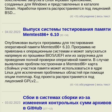
созданных для Windows и представленных в каталоге
Steam. Наработки проекта распространяются под лицензией
BSD...
обсуждение
|
весь текст
(92 +35)
Выпуск системы тестирования памяти
·
04.02.2023
Memtest86+ 6.10
(93 +34)
Опубликован выпуск программы для тестирования
оперативной памяти Memtest86+ 6.10. Программа не
привязана к операционным системам и может запускаться
напрямую из прошивки BIOS/UEFI или из загрузчика для
проведения полной проверки оперативной памяти. В случае
выявления проблем построенная в Memtest86+ карта
сбойных участков памяти может использоваться в ядре
Linux для исключения проблемных областей при помощи
опции memmap. Код проекта распространяется под
лицензией GPLv2...
обсуждение
|
весь текст
(93 +34)
Сбои в системах сборки из-за
изменения контрольных сумм архивов
·
03.02.2023
в GitHub
(177 +13)