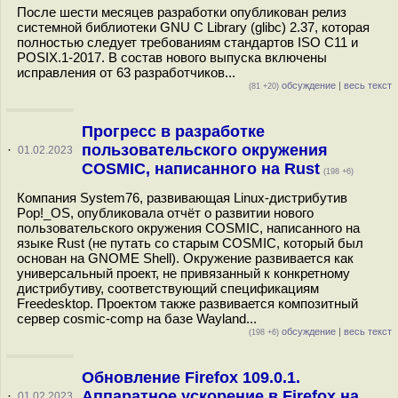
После шести месяцев разработки опубликован релиз
системной библиотеки GNU C Library (glibc) 2.37, которая
полностью следует требованиям стандартов ISO C11 и
POSIX.1-2017. В состав нового выпуска включены
исправления от 63 разработчиков...
обсуждение
|
весь текст
(81 +20)
Прогресс в разработке
пользовательского окружения
·
01.02.2023
COSMIC, написанного на Rust
(198 +6)
Компания System76, развивающая Linux-дистрибутив
Pop!_OS, опубликовала отчёт о развитии нового
пользовательского окружения COSMIC, написанного на
языке Rust (не путать со старым COSMIC, который был
основан на GNOME Shell). Окружение развивается как
универсальный проект, не привязанный к конкретному
дистрибутиву, соответствующий спецификациям
Freedesktop. Проектом также развивается композитный
сервер cosmic-comp на базе Wayland...
обсуждение
|
весь текст
(198 +6)
Обновление Firefox 109.0.1.
Аппаратное ускорение в Firefox на
·
01.02.2023