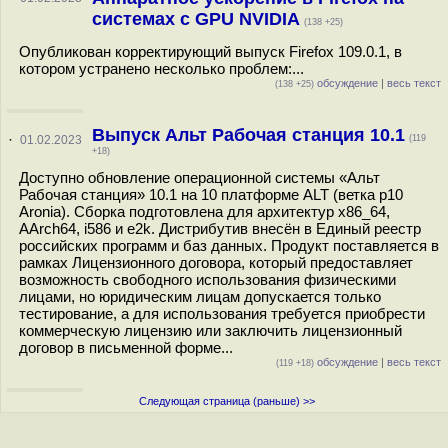
системах с GPU NVIDIA
(138 +25)
Опубликован корректирующий выпуск Firefox 109.0.1, в
котором устранено несколько проблем:...
обсуждение
|
весь текст
(138 +25)
Выпуск Альт Рабочая станция 10.1
·
01.02.2023
(119
+18)
Доступно обновление операционной системы «Альт
Рабочая станция» 10.1 на 10 платформе ALT (ветка p10
Aronia). Сборка подготовлена для архитектур x86_64,
AArch64, i586 и e2k. Дистрибутив внесён в Единый реестр
российских программ и баз данных. Продукт поставляется в
рамках Лицензионного договора, который предоставляет
возможность свободного использования физическими
лицами, но юридическим лицам допускается только
тестирование, а для использования требуется приобрести
коммерческую лицензию или заключить лицензионный
договор в письменной форме...
обсуждение
|
весь текст
(119 +18)
Следующая страница (раньше) >>