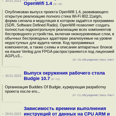
·
30.01.2023
OpenWifi 1.4
(39 +39)
Опубликован выпуск проекта OpenWifi 1.4, развивающего
открытую реализацию полного стека Wi-Fi 802.11a/g/n,
форма сигнала и модуляция в котором задаётся программно
(SDR, Software Defined Radio). OpenWifi позволяет создать
полностью подконтрольную реализацию всех компонентов
беспроводного устройства, включая низкоуровневые слои, в
обычных беспроводных адаптерах реализуемые на уровне
недоступных для аудита чипов. Код программных
компонентов, а также схемы и описания аппаратных блоков
на языке Verilog для FPGA распространяются под лицензией
AGPLv3...
обсуждение
|
весь текст
(39 +39)
Выпуск окружения рабочего стола
·
30.01.2023
Budgie 10.7
(67 +21)
Организация Buddies Of Budgie, курирующая разработку
проекта после его...
обсуждение
|
весь текст
(67 +21)
Зависимость времени выполнения
инструкций от данных на CPU ARM и
·
29.01.2023