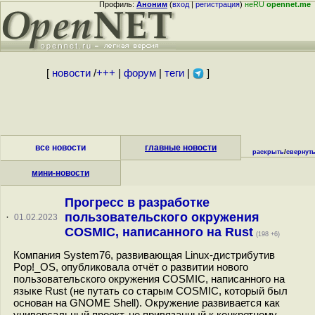
Профиль:
Аноним
(
вход
|
регистрация
)
неRU
opennet.me
[
новости
/
+++
|
форум
|
теги
|
]
все новости
главные новости
раскрыть
/
свернут
мини-новости
Прогресс в разработке
пользовательского окружения
·
01.02.2023
COSMIC, написанного на Rust
(198 +6)
Компания System76, развивающая Linux-дистрибутив
Pop!_OS, опубликовала отчёт о развитии нового
пользовательского окружения COSMIC, написанного на
языке Rust (не путать со старым COSMIC, который был
основан на GNOME Shell). Окружение развивается как
универсальный проект, не привязанный к конкретному