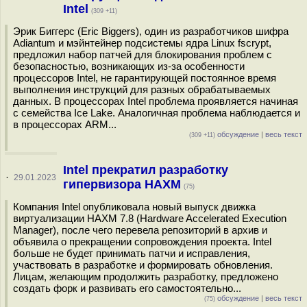
Intel
(309 +11)
Эрик Биггерс (Eric Biggers), один из разработчиков шифра
Adiantum и мэйнтейнер подсистемы ядра Linux fscrypt,
предложил набор патчей для блокирования проблем с
безопасностью, возникающих из-за особенности
процессоров Intel, не гарантирующей постоянное время
выполнения инструкций для разных обрабатываемых
данных. В процессорах Intel проблема проявляется начиная
с семейства Ice Lake. Аналогичная проблема наблюдается и
в процессорах ARM...
обсуждение
|
весь текст
(309 +11)
Intel прекратил разработку
·
29.01.2023
гипервизора HAXM
(75)
Компания Intel опубликовала новый выпуск движка
виртуализации HAXM 7.8 (Hardware Accelerated Execution
Manager), после чего перевела репозиторий в архив и
объявила о прекращении сопровождения проекта. Intel
больше не будет принимать патчи и исправления,
участвовать в разработке и формировать обновления.
Лицам, желающим продолжить разработку, предложено
создать форк и развивать его самостоятельно...
обсуждение
|
весь текст
(75)