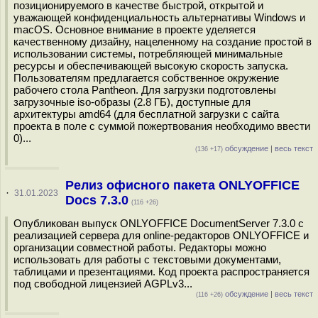
позиционируемого в качестве быстрой, открытой и
уважающей конфиденциальность альтернативы Windows и
macOS. Основное внимание в проекте уделяется
качественному дизайну, нацеленному на создание простой в
использовании системы, потребляющей минимальные
ресурсы и обеспечивающей высокую скорость запуска.
Пользователям предлагается собственное окружение
рабочего стола Pantheon. Для загрузки подготовлены
загрузочные iso-образы (2.8 ГБ), доступные для
архитектуры amd64 (для бесплатной загрузки с сайта
проекта в поле с суммой пожертвования необходимо ввести
0)...
обсуждение
|
весь текст
(136 +17)
Релиз офисного пакета ONLYOFFICE
·
31.01.2023
Docs 7.3.0
(116 +26)
Опубликован выпуск ONLYOFFICE DocumentServer 7.3.0 с
реализацией сервера для online-редакторов ONLYOFFICE и
организации совместной работы. Редакторы можно
использовать для работы с текстовыми документами,
таблицами и презентациями. Код проекта распространяется
под свободной лицензией AGPLv3...
обсуждение
|
весь текст
(116 +26)