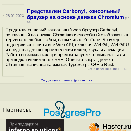
Представлен Carbonyl, консольный
·
28.01.2023
браузер на основе движка Chromium
(97
+32)
Представлен новый консольный web-браузер Carbonyl,
основанный на движке Chromium и способный отображать в
терминале любые сайты, в том числе YouTube. Браузер
поддерживает почти все Web API, включая WebGL, WebGPU
и средства для воспроизведения видео, звука и анимации.
Работа возможна как при прямом запуске терминала, так и
при подключении через SSH. Обвязка вокруг движка
Chromium написана на языках TypeScript, C++ и Rust...
обсуждение
|
весь текст
(97 +32)
Следующая страница (раньше) >>
Партнёры: