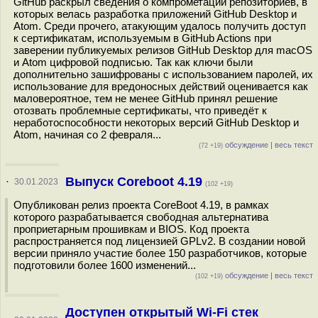
GitHub раскрыл сведения о компрометации репозиториев, в
которых велась разработка приложений GitHub Desktop и
Atom. Среди прочего, атакующим удалось получить доступ
к сертификатам, используемым в GitHub Actions при
заверении публикуемых релизов GitHub Desktop для macOS
и Atom цифровой подписью. Так как ключи были
дополнительно зашифрованы с использованием паролей, их
использование для вредоносных действий оценивается как
маловероятное, тем не менее GitHub принял решение
отозвать проблемные сертификаты, что приведёт к
неработоспособности некоторых версий GitHub Desktop и
Atom, начиная со 2 февраля...
обсуждение
|
весь текст
(72 +19)
Выпуск Coreboot 4.19
·
30.01.2023
(102 +19)
Опубликован релиз проекта CoreBoot 4.19, в рамках
которого разрабатывается свободная альтернатива
проприетарным прошивкам и BIOS. Код проекта
распространяется под лицензией GPLv2. В создании новой
версии приняло участие более 150 разработчиков, которые
подготовили более 1600 изменений...
обсуждение
|
весь текст
(102 +19)
Доступен открытый Wi-Fi стек