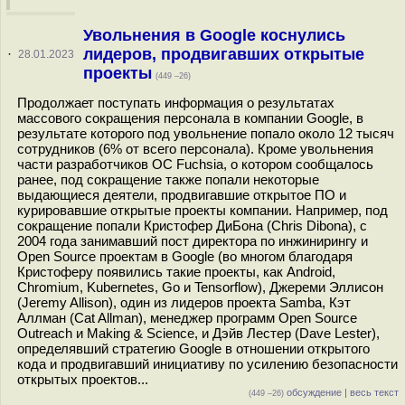
Увольнения в Google коснулись
лидеров, продвигавших открытые
·
28.01.2023
проекты
(449 –26)
Продолжает поступать информация о результатах
массового сокращения персонала в компании Google, в
результате которого под увольнение попало около 12 тысяч
сотрудников (6% от всего персонала). Кроме увольнения
части разработчиков ОС Fuchsia, о котором сообщалось
ранее, под сокращение также попали некоторые
выдающиеся деятели, продвигавшие открытое ПО и
курировавшие открытые проекты компании. Например, под
сокращение попали Кристофер ДиБона (Chris Dibona), с
2004 года занимавший пост директора по инжинирингу и
Open Source проектам в Googlе (во многом благодаря
Кристоферу появились такие проекты, как Android,
Chromium, Kubernetes, Go и Tensorflow), Джереми Эллисон
(Jeremy Allison), один из лидеров проекта Samba, Кэт
Аллман (Cat Allman), менеджер программ Open Source
Outreach и Making & Science, и Дэйв Лестер (Dave Lester),
определявший стратегию Google в отношении открытого
кода и продвигавший инициативу по усилению безопасности
открытых проектов...
обсуждение
|
весь текст
(449 –26)