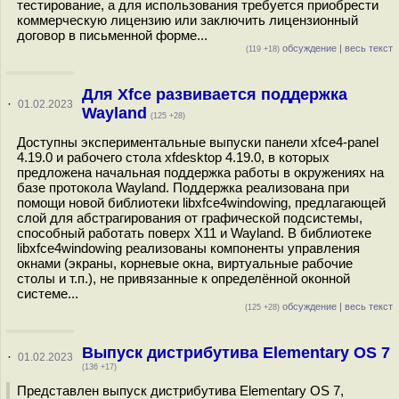
тестирование, а для использования требуется приобрести
коммерческую лицензию или заключить лицензионный
договор в письменной форме...
обсуждение
|
весь текст
(119 +18)
Для Xfce развивается поддержка
·
01.02.2023
Wayland
(125 +28)
Доступны экспериментальные выпуски панели xfce4-panel
4.19.0 и рабочего стола xfdesktop 4.19.0, в которых
предложена начальная поддержка работы в окружениях на
базе протокола Wayland. Поддержка реализована при
помощи новой библиотеки libxfce4windowing, предлагающей
слой для абстрагирования от графической подсистемы,
способный работать поверх X11 и Wayland. В библиотеке
libxfce4windowing реализованы компоненты управления
окнами (экраны, корневые окна, виртуальные рабочие
столы и т.п.), не привязанные к определённой оконной
системе...
обсуждение
|
весь текст
(125 +28)
Выпуск дистрибутива Elementary OS 7
·
01.02.2023
(136 +17)
Представлен выпуск дистрибутива Elementary OS 7,