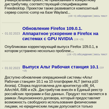
дистрибутиву, соответствующий спецификациям
Freedesktop. Проектом также развивается композитный
сервер cosmic-comp на базе Wayland...
обсуждение
|
весь текст
(198 +6)
Обновление Firefox 109.0.1.
Аппаратное ускорение в Firefox на
·
01.02.2023
системах с GPU NVIDIA
(138 +25)
Опубликован корректирующий выпуск Firefox 109.0.1, в
котором устранено несколько проблем:...
обсуждение
|
весь текст
(138 +25)
Выпуск Альт Рабочая станция 10.1
·
01.02.2023
(119
+18)
Доступно обновление операционной системы «Альт
Рабочая станция» 10.1 на 10 платформе ALT (ветка p10
Aronia). Сборка подготовлена для архитектур x86_64,
AArch64, i586 и e2k. Дистрибутив внесён в Единый реестр
российских программ и баз данных. Продукт поставляется в
рамках Лицензионного договора, который предоставляет
возможность свободного использования физическими
лицами, но юридическим лицам допускается только