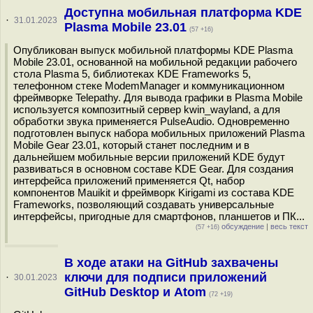
Доступна мобильная платформа KDE
·
31.01.2023
Plasma Mobile 23.01
(57 +16)
Опубликован выпуск мобильной платформы KDE Plasma
Mobile 23.01, основанной на мобильной редакции рабочего
стола Plasma 5, библиотеках KDE Frameworks 5,
телефонном стеке ModemManager и коммуникационном
фреймворке Telepathy. Для вывода графики в Plasma Mobile
используется композитный сервер kwin_wayland, а для
обработки звука применяется PulseAudio. Одновременно
подготовлен выпуск набора мобильных приложений Plasma
Mobile Gear 23.01, который станет последним и в
дальнейшем мобильные версии приложений KDE будут
развиваться в основном составе KDE Gear. Для создания
интерфейса приложений применяется Qt, набор
компонентов Mauikit и фреймворк Kirigami из состава KDE
Frameworks, позволяющий создавать универсальные
интерфейсы, пригодные для смартфонов, планшетов и ПК...
обсуждение
|
весь текст
(57 +16)
В ходе атаки на GitHub захвачены
ключи для подписи приложений
·
30.01.2023
GitHub Desktop и Atom
(72 +19)