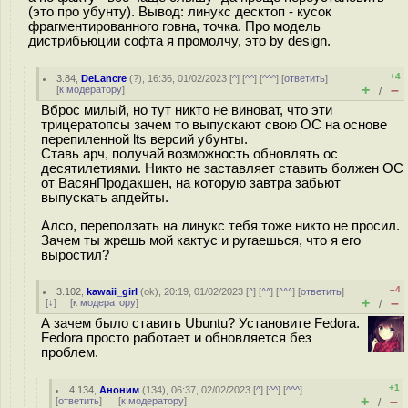
(это про убунту). Вывод: линукс десктоп - кусок
фрагментированного говна, точка. Про модель
дистрибьюции софта я промолчу, это by design.
+4
3.84
,
DeLancre
(
?
), 16:36, 01/02/2023 [
^
] [
^^
] [
^^^
] [
ответить
]
+
–
[
к модератору
]
/
Вброс милый, но тут никто не виноват, что эти
трицератопсы зачем то выпускают свою ОС на основе
перепиленной lts версий убунты.
Ставь арч, получай возможность обновлять ос
десятилетиями. Никто не заставляет ставить болжен ОС
от ВасянПродакшен, на которую завтра забьют
выпускать апдейты.
Алсо, переползать на линукс тебя тоже никто не просил.
Зачем ты жрешь мой кактус и ругаешься, что я его
выростил?
–4
3.102
,
kawaii_girl
(
ok
), 20:19, 01/02/2023 [
^
] [
^^
] [
^^^
] [
ответить
]
+
–
[
↓
] [
к модератору
]
/
А зачем было ставить Ubuntu? Установите Fedora.
Fedora просто работает и обновляется без
проблем.
+1
4.134
,
Аноним
(
134
), 06:37, 02/02/2023 [
^
] [
^^
] [
^^^
]
+
–
[
ответить
]
[
к модератору
]
/