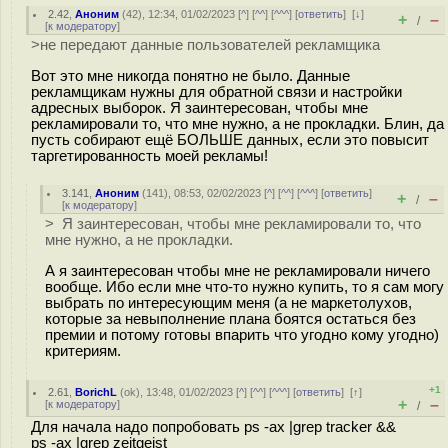
2.42
,
Аноним
(
42
), 12:34, 01/02/2023 [
^
] [
^^
] [
^^^
] [
ответить
]
[
↓
]
+
–
/
[
к модератору
]
>не передают данные пользователей рекламщика
Вот это мне никогда понятно не было. Данные
рекламщикам нужны для обратной связи и настройки
адресных выборок. Я заинтересован, чтобы мне
рекламировали то, что мне нужно, а не прокладки. Блин, да
пусть собирают ещё БОЛЬШЕ данных, если это повысит
таргетированность моей рекламы!
3.141
,
Аноним
(
141
), 08:53, 02/02/2023 [
^
] [
^^
] [
^^^
] [
ответить
]
+
–
/
[
к модератору
]
> Я заинтересован, чтобы мне рекламировали то, что
мне нужно, а не прокладки.
А я заинтересован чтобы мне не рекламировали ничего
вообще. Ибо если мне что-то нужно купить, то я сам могу
выбрать по интересующим меня (а не маркетолухов,
которые за невыполнение плана боятся остаться без
премии и потому готовы впарить что угодно кому угодно)
критериям.
+1
2.61
,
BorichL
(
ok
), 13:48, 01/02/2023 [
^
] [
^^
] [
^^^
] [
ответить
]
[
↑
]
+
–
[
к модератору
]
/
Для начала надо попробовать ps -ax |grep tracker &&
ps -ax |grep zeitgeist