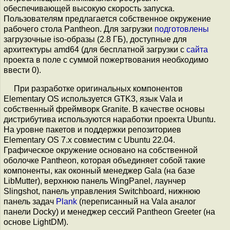
обеспечивающей высокую скорость запуска.
Пользователям предлагается собственное окружение
рабочего стола Pantheon. Для загрузки
подготовлены
загрузочные iso-образы (2.8 ГБ), доступные для
архитектуры amd64 (для бесплатной загрузки с
сайта
проекта в поле с суммой пожертвования необходимо
ввести 0).
При разработке оригинальных компонентов
Еlementary OS используется GTK3, язык Vala и
собственный фреймворк Granite. В качестве основы
дистрибутива используются наработки проекта Ubuntu.
На уровне пакетов и поддержки репозиториев
Еlementary OS 7.x совместим с Ubuntu 22.04.
Графическое окружение основано на собственной
оболочке Pantheon, которая объединяет собой такие
компоненты, как оконный менеджер Gala (на базе
LibMutter), верхнюю панель WingPanel, лаунчер
Slingshot, панель управления Switchboard, нижнюю
панель задач
Plank
(переписанный на Vala аналог
панели Docky) и менеджер сессий Pantheon Greeter (на
основе LightDM).