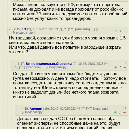
Может им не пользуются в РФ, потому что от протона
письма не доходят и не всегда приходят от российских
почтовиков? Защитить содержимое почтовых сообщений
можно без услуг каких то провайдеров.
2.15
,
КО
(
?
), 10:16, 01/02/2023 [
^
] [
^^
] [
^^^
] [
ответить
]
[
↓
] [
↑
]
+
–
/
[
к модератору
]
Ну так давай, создавай с нуля браузер уровня хрома с 1,5
квинтилиардами пользователей.
Или что, давай давить все попытки в зародыше и жрать
что есть?
+1
3.17
,
Вечно недовольный аноним
(
?
), 10:26, 01/02/2023 [
^
]
+
–
[
^^
] [
^^^
] [
ответить
]
[
к модератору
]
/
Создать браузер уровня хрома без бюджета уровня
Гугла невозможно. А деньги надо отбивать. Поэтому все
попытки создать альтернативу согласно идеалам какого-
то там гну нот Юникс фриков по определению нельзя -
никто не выделит деньги без четкого плана возврата
инвестиций.
+4
4.19
,
Аноним
(
19
), 10:40, 01/02/2023 [
^
] [
^^
] [
^^^
] [
ответить
]
+
–
[
к модератору
]
/
Денис попов создал ОС без бюджета canonical, а
опеннет эксперты не способные даже на это, будут
оправдываться отсутствием инвестиций под их