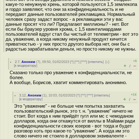
какуе-то ненужную хрень, которой пользуются 1,5 землекопа
и гордо заявляют, что они за конфиденциальность и не
передают данные пользователей рекламщика. Нормальный
человек сразу задаст вопрос - а рекламщики эти у вас
данные просят что ли? Предлагают миллионы? - нет. Вот
если бы браузер уровня хрома, с 1,5 квинтилиардами
пользователей вдруг стал бы чистый от телеметрии - вот это
да, уважение, а когда никому ненужный продукт кичится
приватностью - у них просто другого выбора нет, они бы с
радостью зарабатывали деньги, но просто никому не нужны.
+5
2.7
,
Аноним
(
7
), 09:50, 01/02/2023 [
^
] [
^^
] [
^^^
] [
ответить
]
[
↓
]
+
–
[
к модератору
]
/
Сказано только про уважение к конфиденциальности, не
более.
А вообще, Борисов, хватит комментировать анонимно.
+14
3.12
,
Аноним
(
1
), 10:03, 01/02/2023 [
^
] [
^^
] [
^^^
] [
ответить
]
+
–
[
к модератору
]
/
Это "уважение" - не больше чем попытка захватить
пользовательский рынок, это т. н. "уважение" ничего не
стоит. Вот когда к ним прийдёт гугл или мс с чемоданом
долларов, когда они откажутся от виллы в Майами ради
конфиденциальности своих юзеров - вот тогда и будет
разговор хоть про какое-то "уважение". А когда им это
слово ничего не стоило в долларовом эквиваленте -