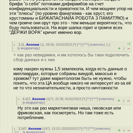
брифа "о себе" потоками дифирамбов на счет
конфиденциальности и приватности. И чем мощнее упор на
эти "плюсы" (по уровню фанатизма - как хруст, его
хрустоманы и БИЖАПАСНАЙА РОБОТА З ПАМИТЯЮ) и
чем громче они орут про это - тем меньше вероятность, что
буду пользоваться. На воре шапка горит и громче всех
"ДЕРЖИ ВОРА" кричит именно вор.
+1
3.11
,
Аноним
(
1
), 09:56, 01/02/2023 [
^
] [
^^
] [
^^^
] [
ответить
]
[
↓
]
+
–
[
к модератору
]
/
> как раз невидимки, и им хотелось бы таки подключить
сбор данных и с них
кому нахрен нужны 1,5 землекопа, когда есть данные о
миллиардах, которые собраны виндой, макосью и
хромом? тут даже маркетологом быть не нужно, чтобы
понять, что эта ЦА вообще никого не интересует из-за её
не то что незначительности, а просто ничтожности
4.117
,
Аноним
(
117
), 22:38, 01/02/2023 [
^
] [
^^
] [
^^^
] [
ответить
]
+
–
/
[
к модератору
]
Ну это как раз маркетинговая ниша, гиковская или
фриковская, как посмотреть. Но там тоже есть
потребление.
3.147
,
Аноним
(
147
), 13:13, 02/02/2023 [
^
] [
^^
] [
^^^
] [
ответить
]
+
–
/
[
↑
] [
к модератору
]