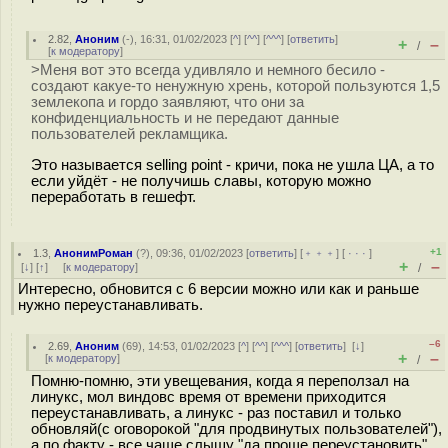
2.82
,
Аноним
(
-
), 16:31, 01/02/2023 [
^
] [
^^
] [
^^^
] [
ответить
]
+
–
/
[
к модератору
]
>Меня вот это всегда удивляло и немного бесило -
создают какуе-то ненужную хрень, которой пользуются 1,5
землекопа и гордо заявляют, что они за
конфиденциальность и не передают данные
пользователей рекламщика.
Это называется selling point - кричи, пока не ушла ЦА, а то
если уйдёт - не получишь славы, которую можно
переработать в гешефт.
+1
1.3
,
АнонимРоман
(
?
), 09:36, 01/02/2023 [
ответить
] [
﹢﹢﹢
] [
· · ·
]
+
–
[
↓
] [
↑
] [
к модератору
]
/
Интересно, обновится с 6 версии можно или как и раньше
нужно переустанавливать.
–6
2.69
,
Аноним
(
69
), 14:53, 01/02/2023 [
^
] [
^^
] [
^^^
] [
ответить
]
[
↓
]
+
–
[
к модератору
]
/
Помню-помню, эти увещевания, когда я переползал на
линукс, мол виндовс время от времени приходится
переустанавливать, а линукс - раз поставил и только
обновляй(с оговорокой "для продвинутых пользователей"),
а по факту - все чаще слышу "да проще переустановить"