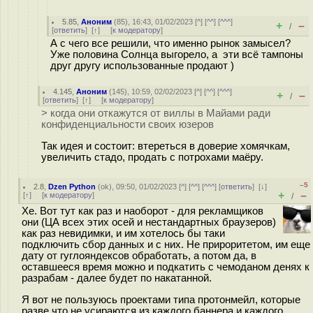
5.85
,
Аноним
(
85
), 16:43, 01/02/2023 [
^
] [
^^
] [
^^^
]
+
–
/
[
ответить
]
[
↑
] [
к модератору
]
А с чего все решили, что именно рынок замысел?
Уже половина Солнца выгорело, а эти всё тампоны
друг другу использованные продают )
4.145
,
Аноним
(
145
), 10:59, 02/02/2023 [
^
] [
^^
] [
^^^
]
+
–
/
[
ответить
]
[
↑
] [
к модератору
]
> когда они откажутся от виллы в Майами ради
конфиденциальности своих юзеров
Так идея и состоит: втереться в доверие хомячкам,
увеличить стадо, продать с потрохами маёру.
–5
2.8
,
Dzen Python
(
ok
), 09:50, 01/02/2023 [
^
] [
^^
] [
^^^
] [
ответить
]
[
↓
]
+
–
[
↑
] [
к модератору
]
/
Хе. Вот тут как раз и наоборот - для рекламщиков
они (ЦА всех этих осей и нестандартных браузеров)
как раз невидимки, и им хотелось бы таки
подключить сбор данных и с них. Не прироритетом, им еще
дату от гуглояндексов обработать, а потом да, в
оставшееся время можно и подкатить с чемоданом денях к
разрабам - далее будет по накатанной.
Я вот не пользуюсь проектами типа протонмейл, которые
разве что не усираются из каждого баннера и каждого