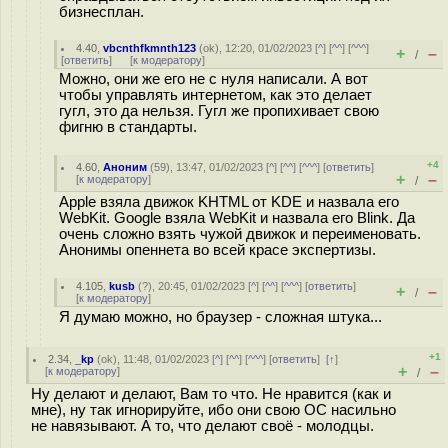
бизнесплан.
4.40
,
vbcnthfkmnth123
(
ok
), 12:20, 01/02/2023 [
^
] [
^^
] [
^^^
]
+
–
/
[
ответить
]
[
к модератору
]
Можно, они же его не с нуля написали. А вот
чтобы управлять интернетом, как это делает
гугл, это да нельзя. Гугл же пропихивает свою
фигню в стандарты.
+4
4.60
,
Аноним
(
59
), 13:47, 01/02/2023 [
^
] [
^^
] [
^^^
] [
ответить
]
+
–
[
к модератору
]
/
Apple взяла движок KHTML от KDE и назвала его
WebKit. Google взяла WebKit и назвала его Blink. Да
очень сложно взять чужой движок и переименовать.
Анонимы опеннета во всей красе экспертизы.
4.105
,
kusb
(
?
), 20:45, 01/02/2023 [
^
] [
^^
] [
^^^
] [
ответить
]
+
–
/
[
к модератору
]
Я думаю можно, но браузер - сложная штука...
+1
2.34
,
_kp
(
ok
), 11:48, 01/02/2023 [
^
] [
^^
] [
^^^
] [
ответить
]
[
↑
]
+
–
[
к модератору
]
/
Ну делают и делают, Вам то что. Не нравится (как и
мне), ну так игнорируйте, ибо они свою ОС насильно
не навязывают. А то, что делают своё - молодцы.