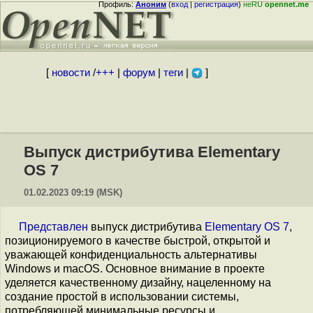
Профиль:
Аноним
(
вход
|
регистрация
)
неRU
opennet.me
[
новости
/
+++
|
форум
|
теги
|
]
Выпуск дистрибутива Elementary
OS 7
01.02.2023 09:19 (MSK)
Представлен
выпуск дистрибутива
Elementary OS 7
,
позиционируемого в качестве быстрой, открытой и
уважающей конфиденциальность альтернативы
Windows и macOS. Основное внимание в проекте
уделяется качественному дизайну, нацеленному на
создание простой в использовании системы,
потребляющей минимальные ресурсы и