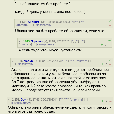
"...и обновляется без проблем."
каждый день, у меня всегда все новое :)
+1
4.138
,
Аноним
(
138
), 08:40, 02/02/2023 [
^
] [
^^
] [
^^^
]
+
–
[
ответить
]
[
к модератору
]
/
Ubuntu чистая без проблем обновляется, если что
+1
5.166
,
Зеркало
(
?
), 11:04, 12/02/2023 [
^
] [
^^
] [
^^^
]
+
–
[
ответить
]
[
к модератору
]
/
А если туда что-нибудь установить?
+1
3.146
,
Чебур
(
?
), 11:04, 02/02/2023 [
^
] [
^^
] [
^^^
] [
ответить
]
[
↑
]
+
–
[
к модератору
]
/
Ага, слышал я эти сказки, что в винде нет проблем при
обновлении, а потом у меня бсод после обновы из-за
чего пришлось откатываться с потерей всех настроек...
За 7 лет регулярного обновления убунты/федоры
максимум 1-2 раза что-то ломалось и то, как правило
мелочь, вроде отсутствия пакета на новой версии
2.159
,
Dow
(
?
), 17:41, 03/02/2023 [
^
] [
^^
] [
^^^
] [
ответить
]
[
↑
]
+
–
/
[
к модератору
]
Официально опять обновление не сделали, хотя говорили
что в этот раз точно будет.