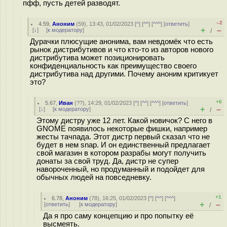
пфф, пусть детей разводят.
–2
4.59
,
Аноним
(
59
), 13:43, 01/02/2023 [
^
] [
^^
] [
^^^
] [
ответить
]
+
–
[
↓
] [
к модератору
]
/
Дурачки плюсущие анонима, вам невдомёк что есть
рынок дистрибутивов и что кто-то из авторов нового
дистрибутива может позиционировать
конфиденциальность как преимущество своего
дистрибутива над другими. Почему аноним критикует
это?
+6
5.67
,
Иван
(
??
), 14:29, 01/02/2023 [
^
] [
^^
] [
^^^
] [
ответить
]
+
–
[
↓
] [
к модератору
]
/
Этому дистру уже 12 лет. Какой новичок? С него в
GNOME появилось некоторые фишки, например
жесты тачпада. Этот дистр первый сказал что не
будет в нем snap. И он единственный предлагает
свой магазин в котором разрабы могут получить
донаты за свой труд. Да, дистр не супер
навороченный, но продуманный и подойдет для
обычных людей на повседневку.
+1
6.78
,
Аноним
(
78
), 16:25, 01/02/2023 [
^
] [
^^
] [
^^^
]
+
–
[
ответить
]
[
к модератору
]
/
Да я про саму концепцию и про попытку её
высмеять.