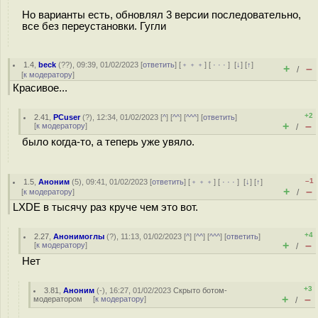
Но варианты есть, обновлял 3 версии последовательно,
все без переустановки. Гугли
1.4
,
beck
(
??
), 09:39, 01/02/2023 [
ответить
] [
﹢﹢﹢
] [
· · ·
]
[
↓
] [
↑
]
+
–
/
[
к модератору
]
Красивое...
+2
2.41
,
PCuser
(
?
), 12:34, 01/02/2023 [
^
] [
^^
] [
^^^
] [
ответить
]
+
–
[
к модератору
]
/
было когда-то, а теперь уже увяло.
–1
1.5
,
Аноним
(
5
), 09:41, 01/02/2023 [
ответить
] [
﹢﹢﹢
] [
· · ·
]
[
↓
] [
↑
]
+
–
[
к модератору
]
/
LXDE в тысячу раз круче чем это вот.
+4
2.27
,
Анонимоглы
(
?
), 11:13, 01/02/2023 [
^
] [
^^
] [
^^^
] [
ответить
]
+
–
[
к модератору
]
/
Нет
+3
3.81
,
Аноним
(
-
), 16:27, 01/02/2023
Скрыто ботом-
+
–
модератором
[
к модератору
]
/