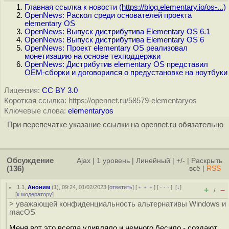
Главная ссылка к новости (
https://blog.elementary.io/os-...
)
OpenNews: Раскол среди основателей проекта
elementary OS
OpenNews: Выпуск дистрибутива Elementary OS 6.1
OpenNews: Выпуск дистрибутива Elementary OS 6
OpenNews: Проект elementary OS реализовал
монетизацию на основе техподдержки
OpenNews: Дистрибутив elementary OS представил
OEM-сборки и договорился о предустановке на ноутбуки
Лицензия:
CC BY 3.0
Короткая ссылка: https://opennet.ru/58579-elementaryos
Ключевые слова:
elementaryos
При перепечатке указание ссылки на opennet.ru обязательно
Обсуждение
Ajax
|
1 уровень
|
Линейный
|
+/-
|
Раскрыть
(136)
всё
|
RSS
1.1
,
Аноним
(
1
), 09:24, 01/02/2023 [
ответить
] [
﹢﹢﹢
] [
· · ·
]
[
↓
]
+
–
/
[
к модератору
]
> уважающей конфиденциальность альтернативы Windows и
macOS
Меня вот это всегда удивляло и немного бесило - создают