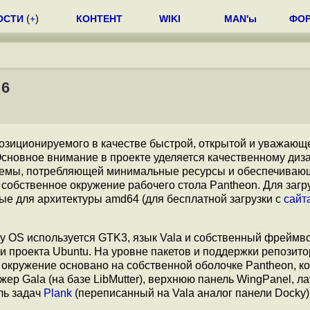
ОСТИ
(
+
)
КОНТЕНТ
WIKI
MAN'ы
ФО
 6
позиционируемого в качестве быстрой, открытой и уважающ
новное внимание в проекте уделяется качественному диза
стемы, потребляющей минимальные ресурсы и обеспечиваю
 собственное окружение рабочего стола Pantheon. Для загр
ные для архитектуры amd64 (для бесплатной загрузки с
сайт
 OS используется GTK3, язык Vala и собственный фреймвор
и проекта Ubuntu. На уровне пакетов и поддержки репозит
е окружение основано на собственной оболочке Pantheon, к
ер Gala (на базе LibMutter), верхнюю панель WingPanel, л
ль задач
Plank
(переписанный на Vala аналог панели Docky)