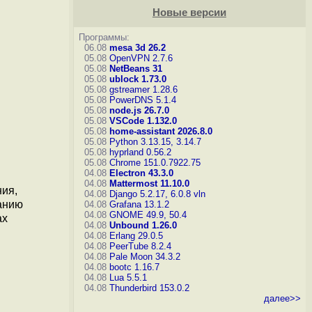
Новые версии
Программы:
06.08
mesa 3d 26.2
05.08
OpenVPN 2.7.6
05.08
NetBeans 31
05.08
ublock 1.73.0
05.08
gstreamer 1.28.6
05.08
PowerDNS 5.1.4
05.08
node.js 26.7.0
05.08
VSCode 1.132.0
05.08
home-assistant 2026.8.0
05.08
Python 3.13.15, 3.14.7
05.08
hyprland 0.56.2
05.08
Chrome 151.0.7922.75
04.08
Electron 43.3.0
04.08
Mattermost 11.10.0
ия,
04.08
Django 5.2.17, 6.0.8
vln
чанию
04.08
Grafana 13.1.2
04.08
GNOME 49.9, 50.4
ах
04.08
Unbound 1.26.0
04.08
Erlang 29.0.5
04.08
PeerTube 8.2.4
04.08
Pale Moon 34.3.2
04.08
bootc 1.16.7
04.08
Lua 5.5.1
04.08
Thunderbird 153.0.2
далее>>