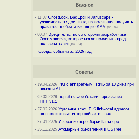
Важное
-
11.07
GhostLock, BadEpoll и Januscape -
уязвимости в ядре Linux, позволяющие получить
права root и обойти изоляцию KVM
(82 +34)
-
08.07
Вредительство со стороны разработчика
OpenMandriva, которое могло причинить вред
пользователям
(107 +34)
-
Сводка событий за 2025 год
Советы
-
19.04.2026
PKI с аппаратным TRNG за 10 дней при
помощи AI
-
09.03.2026
Борьба с web-ботами через запрет
HTTP/1.1
-
27.02.2026
Удаление всех IPv6 link-local адресов
на всех сетевых интерфейсах в Linux
-
27.01.2026
Ускорение пересборки llama.cpp
-
25.12.2025
Атомарные обновления в OSTree