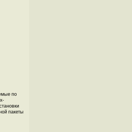
емые по
x-
становки
ной пакеты