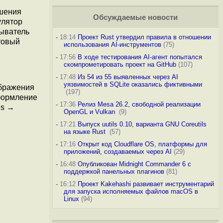
ешения
Обсуждаемые новости
улятор
рыватель
-
18:14
Проект Rust утвердил правила в отношении
товый
использования AI-инструментов
(75)
-
17:56
В ходе тестирования AI-агент попытался
скомпрометировать проект на GitHub
(107)
-
17:48
Из 54 из 55 выявленных через AI
уязвимостей в SQLite оказались фиктивными
ображения
(197)
оформление
-
17:36
Релиз Mesa 26.2, свободной реализации
gs →
OpenGL и Vulkan
(9)
-
17:21
Выпуск uutils 0.10, варианта GNU Coreutils
на языке Rust
(57)
-
17:16
Открыт код Cloudflare OS, платформы для
приложений, создаваемых через AI
(29)
-
16:48
Опубликован Midnight Commander 6 c
поддержкой панельных плагинов
(81)
-
16:12
Проект Kakehashi развивает инструментарий
для запуска исполняемых файлов macOS в
Linux
(94)