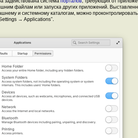
ра задействована система
порталов
, требующих от прилож
ешним файлам или запуска других приложений. Выставлен
домашнему и системному каталогам, можно проконтролировать
ttings → Applications".