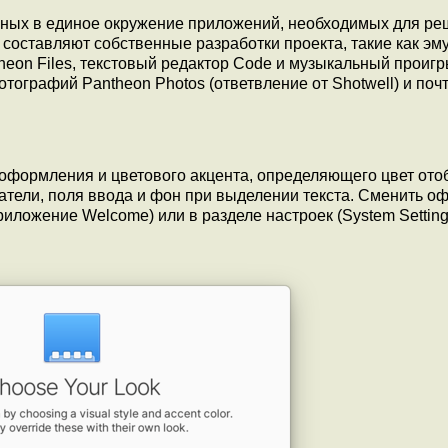
анных в единое окружение приложений, необходимых для р
составляют собственные разработки проекта, такие как эм
eon Files, текстовый редактор Code и музыкальный проиг
тографий Pantheon Photos (ответвление от Shotwell) и поч
оформления и цветового акцента, определяющего цвет от
чатели, поля ввода и фон при выделении текста. Сменить 
риложение Welcome) или в разделе настроек (System Settin