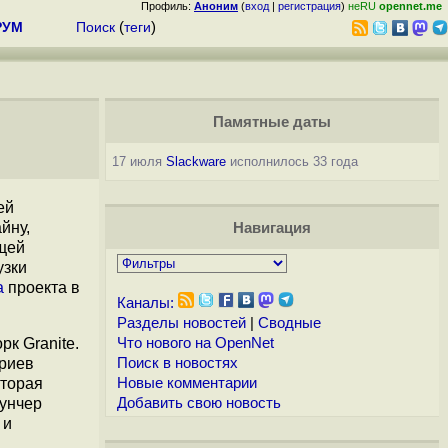
Профиль:
Аноним
(
вход
|
регистрация
)
неRU
opennet.me
РУМ
Поиск
(
теги
)
Памятные даты
17 июля
Slackware
исполнилось 33 года
ей
йну,
Навигация
щей
узки
а
проекта в
Каналы:
Разделы новостей
|
Сводные
к Granite.
Что нового на OpenNet
ориев
Поиск в новостях
оторая
Новые комментарии
аунчер
Добавить свою новость
 и