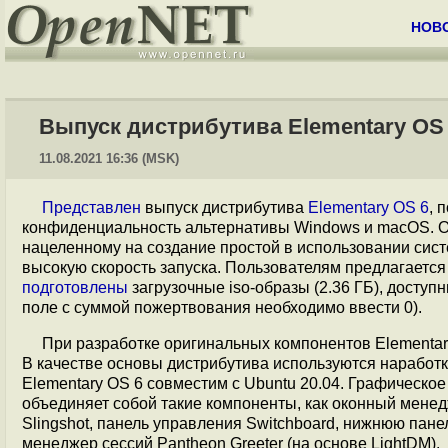
НОВ
Выпуск дистрибутива Elementary OS
11.08.2021 16:36 (MSK)
Представлен
выпуск дистрибутива
Elementary OS 6
, 
конфиденциальность альтернативы Windows и macOS. Ос
нацеленному на создание простой в использовании си
высокую скорость запуска. Пользователям предлагается
подготовлены
загрузочные iso-образы (2.36 ГБ), доступ
поле с суммой пожертвования необходимо ввести 0).
При разработке оригинальных компонентов Еlementary
В качестве основы дистрибутива используются наработк
Еlementary OS 6 совместим с Ubuntu 20.04. Графическо
объединяет собой такие компоненты, как оконный менедж
Slingshot, панель управления Switchboard, нижнюю пане
менеджер сессий Pantheon Greeter (на основе LightDM).