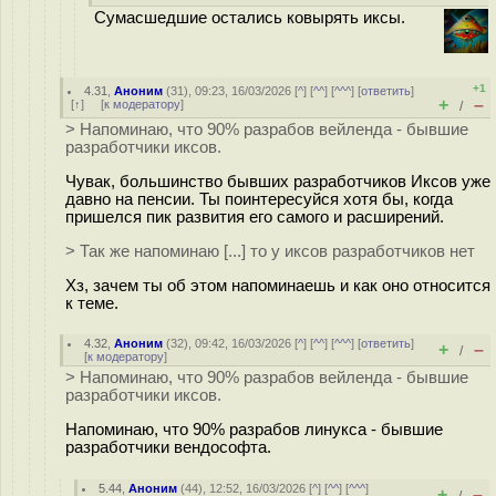
Сумасшедшие остались ковырять иксы.
+1
4.31
,
Аноним
(
31
), 09:23, 16/03/2026 [
^
] [
^^
] [
^^^
] [
ответить
]
+
–
[
↑
] [
к модератору
]
/
> Напоминаю, что 90% разрабов вейленда - бывшие
разработчики иксов.
Чувак, большинство бывших разработчиков Иксов уже
давно на пенсии. Ты поинтересуйся хотя бы, когда
пришелся пик развития его самого и расширений.
> Так же напоминаю [...] то у иксов разработчиков нет
Хз, зачем ты об этом напоминаешь и как оно относится
к теме.
4.32
,
Аноним
(
32
), 09:42, 16/03/2026 [
^
] [
^^
] [
^^^
] [
ответить
]
+
–
/
[
к модератору
]
> Напоминаю, что 90% разрабов вейленда - бывшие
разработчики иксов.
Напоминаю, что 90% разрабов линукса - бывшие
разработчики вендософта.
5.44
,
Аноним
(
44
), 12:52, 16/03/2026 [
^
] [
^^
] [
^^^
]
+
–