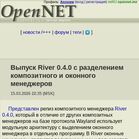
Профиль:
Аноним
(
вход
|
регистрация
)
неRU
opennet.me
[
новости
/
+++
|
форум
|
теги
|
]
Выпуск River 0.4.0 с разделением
композитного и оконного
менеджеров
15.03.2026 22:35 (MSK)
Представлен
релиз композитного менеджера
River
0.4.0
, который в отличие от других композитных
менеджеров на базе протокола Wayland использует
модульную архитектуру с выделением оконного
менеджера в отдельную программу. В River оконные