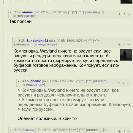
2.12
,
aname
(
ok
), 02:40, 16/03/2026 [
^
] [
^^
] [
^^^
] [
ответить
]
[
↓
]
+
–
/
[
к модератору
]
Так поясни
+2
3.33
,
Sunderland93
(
ok
), 09:55, 16/03/2026 [
^
] [
^^
] [
^^^
]
+
–
[
ответить
]
[
к модератору
]
/
Компоновка. Wayland ничего не рисует сам, все
рисуют и рендерят исключительно клиенты. А
композитор просто формирует из кучи переданных
буферов готовое изображение. Компонует, если по-
русски.
4.65
,
aname
(
ok
), 17:34, 17/03/2026 [
^
] [
^^
] [
^^^
] [
ответить
]
+
–
/
[
к модератору
]
> Компоновка. Wayland ничего не рисует сам, все
рисуют и рендерят исключительно клиенты.
> А композитор просто формирует из кучи
переданных буферов готовое изображение. Компонует,
> если по-русски.
Опеннет полезный. В кои- то
2.13
,
Аноним
(
13
), 03:16, 16/03/2026 [
^
] [
^^
] [
^^^
] [
ответить
]
[
↑
]
+
–
/