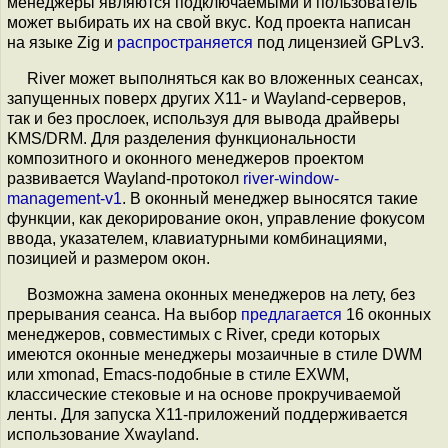
менеджеры являются подключаемыми и пользователь
может выбирать их на свой вкус. Код проекта написан
на языке Zig и
распространяется
под лицензией GPLv3.
River может выполняться как во вложенных сеансах,
запущенных поверх других X11- и Wayland-серверов,
так и без прослоек, используя для вывода драйверы
KMS/DRM. Для разделения функциональности
композитного и оконного менеджеров проектом
развивается Wayland-протокол
river-window-
management-v1
. В оконный менеджер выносятся такие
функции, как декорирование окон, управление фокусом
ввода, указателем, клавиатурными комбинациями,
позицией и размером окон.
Возможна замена оконных менеджеров на лету, без
прерывания сеанса. На выбор
предлагается
16 оконных
менеджеров, совместимых с River, среди которых
имеются оконные менеджеры мозаичные в стиле DWM
или xmonad, Emacs-подобные в стиле EXWM,
классические стековые и на основе прокручиваемой
ленты. Для запуска X11-приложений поддерживается
использование Xwayland.