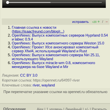
+
–
исправить
/
+20
Главная ссылка к новости
(
https://isaacfreund.com/blog/r...
)
OpenNews: Выпуск композитных серверов Hyprland 0.54
и labwc 0.9.4
OpenNews: Выпуск композитного сервера Weston 15.0
OpenNews: Проект Xfce анонсировал композитный
сервер Xfwl4, использующий Wayland и Rust
OpenNews: Выпуск композитного сервера Niri 25.11,
использующего Wayland
OpenNews: Выпуск miracle-wm 0.8, композитного
менеджера на базе Wayland и Mir
Лицензия:
CC BY 3.0
Короткая ссылка: https://opennet.ru/64997-river
Ключевые слова:
river
,
wayland
При перепечатке указание ссылки на opennet.ru обязательно
Обсуждение
Ajax
|
1 уровень
|
Линейный
|
+/-
|
Раскрыть