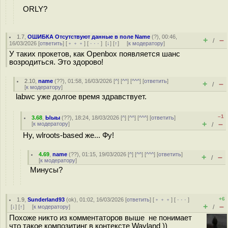
ORLY?
1.7
,
ОШИБКА Отсутствуют данные в поле Name
(
?
), 00:46,
+
–
/
16/03/2026 [
ответить
] [
﹢﹢﹢
] [
· · ·
]
[
↓
] [
↑
] [
к модератору
]
У таких прокетов, как Openbox появляется шанс
возродиться. Это здорово!
2.10
,
name
(
??
), 01:58, 16/03/2026 [
^
] [
^^
] [
^^^
] [
ответить
]
+
–
/
[
к модератору
]
labwc уже долгое время здравствует.
–1
3.68
,
Ыыы
(
??
), 18:24, 18/03/2026 [
^
] [
^^
] [
^^^
] [
ответить
]
+
–
[
к модератору
]
/
Ну, wlroots-based же... Фу!
4.69
,
name
(
??
), 01:15, 19/03/2026 [
^
] [
^^
] [
^^^
] [
ответить
]
+
–
/
[
к модератору
]
Минусы?
+6
1.9
,
Sunderland93
(
ok
), 01:02, 16/03/2026 [
ответить
] [
﹢﹢﹢
] [
· · ·
]
+
–
[
↓
] [
↑
] [
к модератору
]
/
Похоже никто из комментаторов выше не понимает
что такое композитинг в контексте Wayland ))