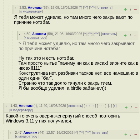
3.53
,
Аноним
(
53
), 15:09, 16/03/2026 [
^
] [
^^
] [
^^^
] [
ответить
]
+
–
/
[
к модератору
]
Я тебя может удивлю, но там много чего закрывают по
причине нотэбаг.
4.59
,
Аноним
(
59
), 21:08, 16/03/2026 [
^
] [
^^
] [
^^^
] [
ответить
]
+
–
/
[
к модератору
]
> Я тебя может удивлю, но там много чего закрывают
по причине нотэбаг.
Ну так это и есть нотэбаг.
Там просто нытье "пачиму ни как в иксах! вирните как в
иксах!!111"
Конструктива нет, разбивки тасков нет, все намешано в
один один "баг".
Странно что так долго тянули с закрытием.
Я бы вообще удалил, а birdie забаннил))
1.43
,
Аноним
(
-
), 11:40, 16/03/2026 [
ответить
] [
﹢﹢﹢
] [
· · ·
]
[
↓
] [
↑
]
+
–
/
[
к модератору
]
Какой-то очень оверинженернутый способ повторить
Windows 3.11 у них получился.
2.47
,
Аноним
(
44
), 12:57, 16/03/2026 [
^
] [
^^
] [
^^^
] [
ответить
]
+
–
/
[
к модератору
]