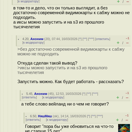
+
–
[
к модератору
]
/
в том-то и дело, что он только выглядит, а без
достаточно современной видимокарты к сабжу можно не
подходить.
а иксы можно запустить и на s3 из прошлого
тысячелетия
–1
4.20
,
Аноним
(
20
), 07:44, 16/03/2026 [
^
] [
^^
] [
^^^
] [
ответить
]
+
–
[
к модератору
]
/
>без достаточно современной видимокарты к сабжу
можно не подходить
Откуда сделан такой вывод?
>иксы можно запустить и на s3 из прошлого
тысячелетия
Запустить можно. Как будет работать - рассказать?
–1
5.45
,
Аноним
(
45
), 12:53, 16/03/2026 [
^
] [
^^
] [
^^^
]
+
–
[
ответить
]
[
к модератору
]
/
а тебе слово вейланд ни о чем не говорит?
–1
6.50
,
НяшМяш
(
ok
), 14:14, 16/03/2026 [
^
] [
^^
] [
^^^
]
+
–
[
ответить
]
[
к модератору
]
/
Говорит "пора бы уже обновиться на что-то
не старше 15 лет".