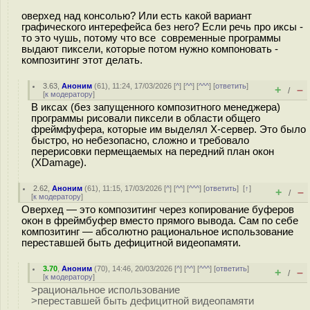
оверхед над консолью? Или есть какой вариант
графического интерефейса без него? Если речь про иксы -
то это чушь, потому что все современные программы
выдают пиксели, которые потом нужно компоновать -
композитинг этот делать.
3.63
,
Аноним
(
61
), 11:24, 17/03/2026 [
^
] [
^^
] [
^^^
] [
ответить
]
+
–
/
[
к модератору
]
В иксах (без запущенного композитного менеджера)
программы рисовали пиксели в области общего
фреймфуфера, которые им выделял X-сервер. Это было
быстро, но небезопасно, сложно и требовало
перерисовки пермещаемых на передний план окон
(XDamage).
2.62
,
Аноним
(
61
), 11:15, 17/03/2026 [
^
] [
^^
] [
^^^
] [
ответить
]
[
↑
]
+
–
/
[
к модератору
]
Оверхед — это композитинг через копирование буферов
окон в фреймбуфер вместо прямого вывода. Сам по себе
композитинг — абсолютно рациональное использование
переставшей быть дефицитной видеопамяти.
3.70
,
Аноним
(
70
), 14:46, 20/03/2026 [
^
] [
^^
] [
^^^
] [
ответить
]
+
–
/
[
к модератору
]
>рациональное использование
>переставшей быть дефицитной видеопамяти