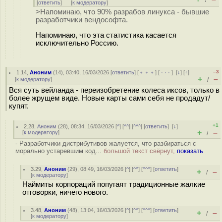
/
[
ответить
]
[
к модератору
]
>Напоминаю, что 90% разрабов линукса - бывшие
разработчики вендософта.
Напоминаю, что эта статистика касается
исключительно Россию.
–3
1.14
,
Аноним
(
14
), 03:40, 16/03/2026 [
ответить
] [
﹢﹢﹢
] [
· · ·
]
[
↓
] [
↑
]
+
–
[
к модератору
]
/
Вся суть вейланда - переизобретение колеса иксов, только в
более жрущем виде. Новые карты сами себя не продадут/
купят.
+1
2.28
,
Аноним
(
28
), 08:34, 16/03/2026 [
^
] [
^^
] [
^^^
] [
ответить
]
[
↓
]
+
–
[
к модератору
]
/
- Разработчики дистрибутивов жалуется, что разбираться с
морально устаревшим код...
большой текст свёрнут,
показать
3.29
,
Аноним
(
29
), 08:49, 16/03/2026 [
^
] [
^^
] [
^^^
] [
ответить
]
+
–
/
[
к модератору
]
Наймиты корпораций попугаят традиционные жалкие
отговорки, ничего нового.
3.48
,
Аноним
(
48
), 13:04, 16/03/2026 [
^
] [
^^
] [
^^^
] [
ответить
]
+
–
/
[
к модератору
]