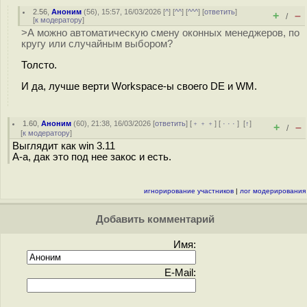
2.56
,
Аноним
(
56
), 15:57, 16/03/2026 [
^
] [
^^
] [
^^^
] [
ответить
]
+
–
/
[
к модератору
]
>А можно автоматическую смену оконных менеджеров, по
кругу или случайным выбором?
Толсто.
И да, лучше верти Workspace-ы своего DE и WM.
1.60
,
Аноним
(
60
), 21:38, 16/03/2026 [
ответить
] [
﹢﹢﹢
] [
· · ·
]
[
↑
]
+
–
/
[
к модератору
]
Выглядит как win 3.11
А-а, дак это под нее закос и есть.
игнорирование участников
|
лог модерирования
Добавить комментарий
Имя:
E-Mail: