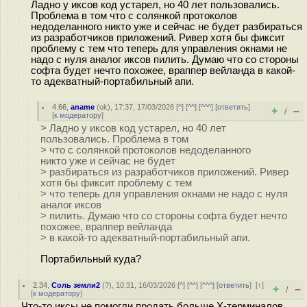
Ладно у иксов код устарел, но 40 лет пользовались.
Проблема в том что с солянкой протоколов
недоделанного никто уже и сейчас не будет разбираться
из разработчиков приложений. Ривер хотя бы фиксит
проблему с тем что теперь для управления окнами не
надо с нуля аналог иксов пилить. Думаю что со стороны
софта будет нечто похожее, враппер вейланда в какой-
то адекватный-портабильный апи.
4.66
,
aname
(
ok
), 17:37, 17/03/2026 [
^
] [
^^
] [
^^^
] [
ответить
]
+
–
/
[
к модератору
]
> Ладно у иксов код устарел, но 40 лет
пользовались. Проблема в том
> что с солянкой протоколов недоделанного
никто уже и сейчас не будет
> разбираться из разработчиков приложений. Ривер
хотя бы фиксит проблему с тем
> что теперь для управления окнами не надо с нуля
аналог иксов
> пилить. Думаю что со стороны софта будет нечто
похожее, враппер вейланда
> в какой-то адекватный-портабильный апи.
Портабильный куда?
2.34
,
Соль земли2
(
?
), 10:31, 16/03/2026 [
^
] [
^^
] [
^^^
] [
ответить
]
[
↑
]
+
–
/
[
к модератору
]
Что-то иксы не помогли продать больше X-терминалов.