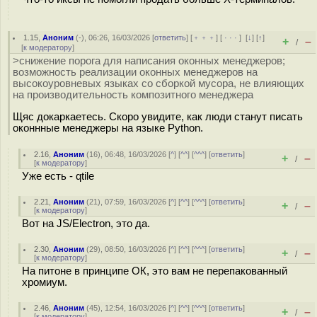
1.15
,
Аноним
(
-
), 06:26, 16/03/2026 [
ответить
] [
﹢﹢﹢
] [
· · ·
]
[
↓
] [
↑
]
+
–
/
[
к модератору
]
>снижение порога для написания оконных менеджеров;
возможность реализации оконных менеджеров на
высокоуровневых языках со сборкой мусора, не влияющих
на производительность композитного менеджера
Щяс докаркаетесь. Скоро увидите, как люди станут писать
оконнные менеджеры на языке Python.
2.16
,
Аноним
(
16
), 06:48, 16/03/2026 [
^
] [
^^
] [
^^^
] [
ответить
]
+
–
/
[
к модератору
]
Уже есть - qtile
2.21
,
Аноним
(
21
), 07:59, 16/03/2026 [
^
] [
^^
] [
^^^
] [
ответить
]
+
–
/
[
к модератору
]
Вот на JS/Electron, это да.
2.30
,
Аноним
(
29
), 08:50, 16/03/2026 [
^
] [
^^
] [
^^^
] [
ответить
]
+
–
/
[
к модератору
]
На питоне в принципе ОК, это вам не перепакованный
хромиум.
2.46
,
Аноним
(
45
), 12:54, 16/03/2026 [
^
] [
^^
] [
^^^
] [
ответить
]
+
–
/
[
к модератору
]