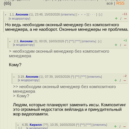
(65)
всё
|
RSS
–11
1.1
,
Аноним
(
1
), 23:48, 15/03/2026 [
ответить
] [
﹢﹢﹢
] [
· · ·
]
[
↓
]
+
–
[
к модератору
]
/
Но ведь необходим оконный менеджер без композитного
менеджера, а не наоборот. Оконные менеджеры не проблема.
+3
2.3
,
Аноним
(
3
), 00:05, 16/03/2026 [
^
] [
^^
] [
^^^
] [
ответить
]
[
↓
]
+
–
[
к модератору
]
/
> необходим оконный менеджер без композитного
менеджера
Кому?
–2
3.19
,
Аноним
(
1
), 07:39, 16/03/2026 [
^
] [
^^
] [
^^^
] [
ответить
]
+
–
[
к модератору
]
/
>> необходим оконный менеджер без композитного
менеджера
> Кому?
Людям, которые планируют заменить иксы. Композитинг
это огромный недостаток вейланда и принудительный
жор видеопамяти.
4.35
,
Кирилл
(
??
), 10:35, 16/03/2026 [
^
] [
^^
] [
^^^
] [
ответить
]
+
–
/
[
↓
] [
к модератору
]