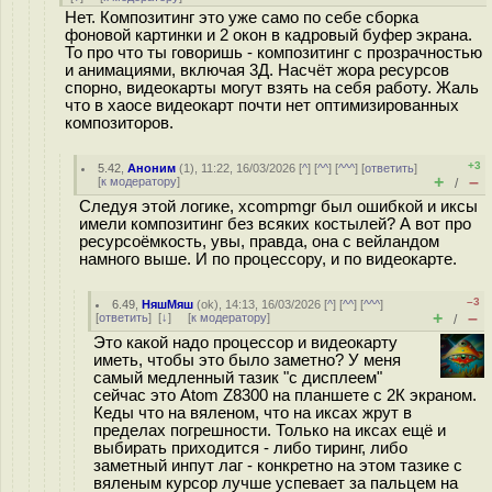
Нет. Композитинг это уже само по себе сборка
фоновой картинки и 2 окон в кадровый буфер экрана.
То про что ты говоришь - композитинг с прозрачностью
и анимациями, включая 3Д. Насчёт жора ресурсов
спорно, видеокарты могут взять на себя работу. Жаль
что в хаосе видеокарт почти нет оптимизированных
композиторов.
+3
5.42
,
Аноним
(
1
), 11:22, 16/03/2026 [
^
] [
^^
] [
^^^
] [
ответить
]
+
–
[
к модератору
]
/
Следуя этой логике, xcompmgr был ошибкой и иксы
имели композитинг без всяких костылей? А вот про
ресурсоёмкость, увы, правда, она с вейландом
намного выше. И по процессору, и по видеокарте.
–3
6.49
,
НяшМяш
(
ok
), 14:13, 16/03/2026 [
^
] [
^^
] [
^^^
]
+
–
[
ответить
]
[
↓
] [
к модератору
]
/
Это какой надо процессор и видеокарту
иметь, чтобы это было заметно? У меня
самый медленный тазик "с дисплеем"
сейчас это Atom Z8300 на планшете с 2К экраном.
Кеды что на вяленом, что на иксах жрут в
пределах погрешности. Только на иксах ещё и
выбирать приходится - либо тиринг, либо
заметный инпут лаг - конкретно на этом тазике с
вяленым курсор лучше успевает за пальцем на