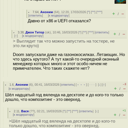
7.64
,
Аноним
(
64
), 12:20, 17/03/2026 [
^
] [
^^
] [
^^^
]
+
–
/
[
ответить
]
[
к модератору
]
Давно от x86 и UEFI отказался?
3.38
,
Джон Титор
(
ok
), 10:46, 16/03/2026 [
^
] [
^^
] [
^^^
] [
ответить
]
+
–
/
[
↑
] [
к модератору
]
> Выглядит так что можно запустить на тостере, не
это ли круто)
Doom запускали даже на газонокосилках. Летающих. Но
что здесь крутого? А тут какой-то очередной оконный
менеджер которых много и этот особо ничем не
примечателен. Что таких скажете нет?
–3
1.6
,
Аноним
(
6
), 00:41, 16/03/2026 [
ответить
] [
﹢﹢﹢
] [
· · ·
]
[
↓
] [
↑
]
+
–
[
к модератору
]
/
Шёл надцатый год вяленда на десктопе и до кого-то только
дошло, что композитинг - это оверхед.
+1
2.11
,
Вася
(
??
), 02:21, 16/03/2026 [
^
] [
^^
] [
^^^
] [
ответить
]
[
↓
]
+
–
[
к модератору
]
/
>Шёл надцатый год вяленда на десктопе и до кого-то
только дошло, что композитинг - это оверхед.