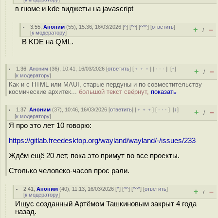
в гноме и kde виджеты на javascript
3.55
,
Аноним
(
55
), 15:36, 16/03/2026 [
^
] [
^^
] [
^^^
] [
ответить
]
+
–
/
[
к модератору
]
В KDE на QML.
1.36
,
Аноним
(
36
), 10:41, 16/03/2026 [
ответить
] [
﹢﹢﹢
] [
· · ·
]
[
↑
]
+
–
/
[
к модератору
]
Как и с HTML или MAUI, старые пердуны и по совместительству
космические архитек...
большой текст свёрнут,
показать
1.37
,
Аноним
(
37
), 10:46, 16/03/2026 [
ответить
] [
﹢﹢﹢
] [
· · ·
]
[
↓
]
+
–
/
[
к модератору
]
Я про это лет 10 говорю:
https://gitlab.freedesktop.org/wayland/wayland/-/issues/233
Ждём ещё 20 лет, пока это примут во все проекты.
Столько человеко-часов прос рали.
2.41
,
Аноним
(
40
), 11:13, 16/03/2026 [
^
] [
^^
] [
^^^
] [
ответить
]
+
–
/
[
к модератору
]
Ищус созданный Артёмом Ташкиновым закрыт 4 года
назад.