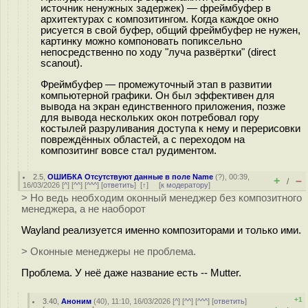
источник ненужных задержек) — фреймбуфер в
архитектурах с композитингом. Когда каждое окно
рисуется в свой буфер, общий фреймбуфер не нужен,
картинку можно компоновать попиксельно
непосредственно по ходу "луча развёртки" (direct
scanout).
Фреймбуфер — промежуточный этап в развитии
компьютерной графики. Он был эффективен для
вывода на экран единственного приложения, позже
для вывода нескольких окон потребовал гору
костылей разруливания доступа к нему и перерисовки
повреждённых областей, а с переходом на
композитинг вовсе стал рудиментом.
2.5
,
ОШИБКА Отсутствуют данные в поле Name
(
?
), 00:39,
+
–
/
16/03/2026 [
^
] [
^^
] [
^^^
] [
ответить
]
[
↑
] [
к модератору
]
> Но ведь необходим оконный менеджер без композитного
менеджера, а не наоборот
Wayland реализуется именно композиторами и только ими.
> Оконные менеджеры не проблема.
Проблема. У неё даже название есть -- Mutter.
+1
3.40
,
Аноним
(
40
), 11:10, 16/03/2026 [
^
] [
^^
] [
^^^
] [
ответить
]