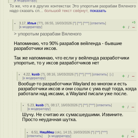
[
к модератору
]
То же, что и в других контекстах Это упоротым разрабам Вяленого
надо сказать сп...
большой текст свёрнут,
показать
+5
3.17
,
Илья
(
??
), 06:55, 16/03/2026 [
^
] [
^^
] [
^^^
] [
ответить
]
+
–
[
к модератору
]
/
> упоротым разрабам Вяленого
Напоминаю, что 90% разрабов вейленда - бывшие
разработчики иксов.
Так же напоминаю, что если у вейленда разработчики
упоротые, то у иксов разработчиков нет
4.22
,
kusb
(
?
), 08:16, 16/03/2026 [
^
] [
^^
] [
^^^
] [
ответить
]
[
↓
]
+
–
/
[
к модератору
]
Вообще-то разработчики Wayland во многом и есть
разработчики иксов и они сошли с ума ещё тогда, когда
работали над иксами, а Wayland писали уже после.
5.23
,
kusb
(
?
), 08:17, 16/03/2026 [
^
] [
^^
] [
^^^
] [
ответить
]
+
–
/
[
к модератору
]
Шучу. Не считаю их сумасшедшими. Извините.
Просто неудачная шутка.
+1
6.51
,
НяшМяш
(
ok
), 14:15, 16/03/2026 [
^
] [
^^
] [
^^^
]
+
–
[
ответить
]
[
к модератору
]
/