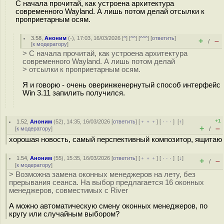
С начала прочитай, как устроена архитектура
современного Wayland. А лишь потом делай отсылки к
проприетарным осям.
3.58
,
Аноним
(
-
), 17:03, 16/03/2026 [
^
] [
^^
] [
^^^
] [
ответить
]
+
–
/
[
к модератору
]
> С начала прочитай, как устроена архитектура
современного Wayland. А лишь потом делай
> отсылки к проприетарным осям.
Я и говорю - очень оверинженернутый способ интерфейс
Win 3.11 запилить получился.
+1
1.52
,
Аноним
(
52
), 14:35, 16/03/2026 [
ответить
] [
﹢﹢﹢
] [
· · ·
]
[
↑
]
+
–
[
к модератору
]
/
хорошая новость, самый перспективный композитор, ящитаю
1.54
,
Аноним
(
55
), 15:35, 16/03/2026 [
ответить
] [
﹢﹢﹢
] [
· · ·
]
[
↓
]
+
–
/
[
к модератору
]
> Возможна замена оконных менеджеров на лету, без
прерывания сеанса. На выбор предлагается 16 оконных
менеджеров, совместимых с River
А можно автоматическую смену оконных менеджеров, по
кругу или случайным выбором?