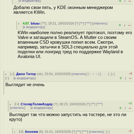
+
–
[
к модератору
]
/
Добалю свои пять, у KDE оконным менеджером
является KWin.
4.67
,
Ыыы
(
??
), 18:21, 18/03/2026 [
^
] [
^^
] [
^^^
] [
ответить
]
+
–
/
[
к модератору
]
KWin наиболее полно реализует протокол, поэтому его
Valve и затащили в SteamOS. А Mutter со своим
впаенным CSD кровушки попил всем. Смотри,
например, затычки в SDL3 специально для этой
поделки или лонгрид тред по поддержке Wayland в
Avalonia UI.
–6
1.2
,
Джон Титор
(
ok
), 23:54, 15/03/2026 [
ответить
] [
﹢﹢﹢
] [
· · ·
]
[
↓
]
+
–
[
↑
] [
к модератору
]
/
Выглядит не очень
+8
2.4
,
СтолярТолянКодер
(
?
), 00:23, 16/03/2026 [
^
] [
^^
] [
^^^
]
+
–
[
ответить
]
[
к модератору
]
/
Выглядит так что можно запустить на тостере, не это ли
круто)
–3
3.8
,
Аноним
(
8
), 01:01, 16/03/2026 [
^
] [
^^
] [
^^^
] [
ответить
]
[
↓
]