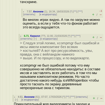
тачскрине.
–1
7.57
,
Аноним
(
1
), 16:34, 16/03/2026 [
^
] [
^^
] [
^^^
]
+
–
[
ответить
]
[
к модератору
]
/
Во многих играх видно. А так по загрузке можно
оценить, а если у тебя что-то фоном работает
это всегда ощущается.
6.71
,
Кирилл
(
??
), 11:00, 21/03/2026 [
^
] [
^^
] [
^^^
]
+
–
/
[
ответить
]
[
↑
] [
к модератору
]
> Следуя этой логике, xcompmgr был ошибкой и
иксы имели композитинг без всяких
> костылей? А вот про ресурсоёмкость, увы,
правда, она с вейландом намного
> выше. И по процессору, и по видеокарте.
xcompmgr не был ошибкой потому что ему
совершенно не обязательно находитьс в составе
иксов и заставлять всех работать в том что мы
называем композитном режимом. Но часто
достаточно какого нибудь iceWM/openbox чтобы
просто таскать по экрану деревянные
непрозрачные окна с тирингом.
4.61
,
Аноним
(
61
), 07:07, 17/03/2026 [
^
] [
^^
] [
^^^
] [
ответить
]
+
–
/
[
↑
] [
к модератору
]
Принудительный жор видеопамяти (а заодно и